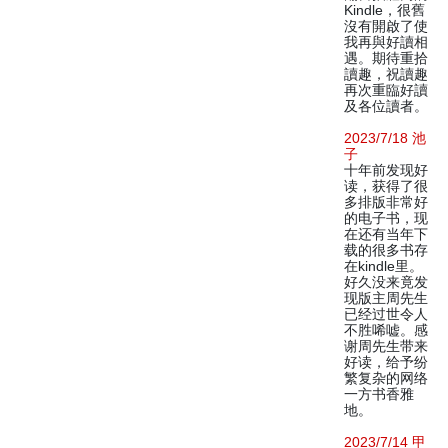
Kindle，很舊
沒有開啟了使
我再與好讀相
遇。期待重拾
讀趣，祝讀趣
再次重臨好讀
及各位讀者。
2023/7/18 池
子
十年前发现好
读，获得了很
多排版非常好
的电子书，现
在还有当年下
载的很多书存
在kindle里。
好久没来竟发
现版主周先生
已经过世令人
不胜唏嘘。感
谢周先生带来
好读，给予纷
繁复杂的网络
一方书香雅
地。
2023/7/14 甲