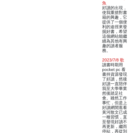
魚
好讀的出現，
使我重措對書
籍的興趣，它
提供了一個便
利的途徑來發
掘好書，希望
這個網站能繼
續為其他有興
趣的讀者服
務。
2023/7/8 歌
讀書時期用
pocket pc 看
書持資源發現
了好讀，然後
好讀一直陪伴
我至大學畢業
然後踏足社
會。雖然工作
事忙，但是上
好讀網閒逛看
黃河散文已成
一種習慣，直
至發現好讀不
再更新，繼而
停站，再從別