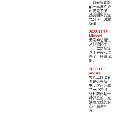
小時候很喜歡
的一本書終於
出現電子版，
感謝團隊的無
私分享，謝謝
好讀！
2023/11/18
Michael
无意间想起过
来好读怀念一
下。竟然是惊
喜！好读活过
来了！感恩 感
谢。
2023/11/5
angsila
每周上好读看
看是否有新
书，这已经成
了一个习惯。
这种陪伴是一
种舒服的，充
满确定感的安
心。感谢好
读。