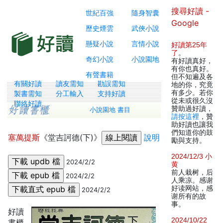
搜尋好讀 -
世紀百強
隨身智囊
Google
歷史煙雲
武俠小說
懸疑小說
言情小說
好讀第25年
了
。
奇幻小說
小說園地
有好讀真好，
有你也真好。
有聲書籍
但不知遍及各
有關好讀
讀友需知
勘誤需知
地的你，究竟
有多少。若你
製書需知
分工輸入
支持好讀
從未或很久沒
聯絡好讀
贊助過好讀，
小說園地 書目
請按這裡
，贊
助好讀也讓我
們知道你的鼓
塞萬提斯
《堂吉訶德(下)》
說明
勵與支持。
2024/12/3 小
2024/2/2
黄
前人栽树，后
2024/2/2
人乘凉。感谢
好读网站，感
2024/2/2
谢所有的故
事。
好讀
2024/10/22
書櫃