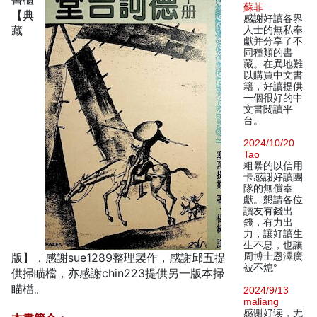
蘇菲
【典
感謝好讀各界
藏
人士的無私奉
獻并分享了不
同種類的書
藏。在異地難
以購買中文書
籍，好讀提供
一個很好的中
文書閱讀平
台。
2024/10/20
Tao
粗暴的以信用
卡感謝好讀團
隊的無償奉
獻。懇請各位
讀友有錢出
錢，有力出
力，讓好讀生
生不息，也讓
版】，感謝sue1289整理製作，感謝邱五提
周博士恩澤廣
被不熄°
供掃瞄檔，亦感謝chin223提供另一版本掃
瞄檔。
2024/9/13
maliang
感谢好读，无