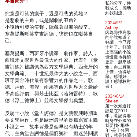
本書簡介：
私的分享，伴
我成长，感动
究竟是可笑的瘋子，還是可悲的英雄？
到我泪流。
是悲劇的主角，或是鬧劇的丑角?
2024/9/7
小說所引發的笑聲，隱藏著眼淚的酸辛。
Ashley
因為尋找高陽
塞萬提斯嘲笑堂吉訶德，彷彿也在嘲笑自
的小說知道了
己。
好讀，也已經
十年了。好讀
上高陽的小說
塞萬提斯，西班牙小說家、劇作家、詩人，
也慢慢地持續
西班牙文學世界最偉大的作家。代表作《堂
更新，越來越
吉訶德》被讚佩為西方文學經典、西班牙的
全，而且質量
上佳，值得珍
文學典範、二十世紀最偉大的小說之一、西
藏。感謝好
班牙黃金時代最有影響力的作品之一。歌
讀！感謝校對
德、拜倫、海涅、雨果等西方世界大文豪給
者！
予高度評價。與莎士比亞《哈姆雷特》、歌
2024/6/14
德《浮士德博士》並稱文學傑出典型。
Skelen
第一次知道好
讀是在2011
反騎士小說《堂吉訶德》是文藝復興時期重
年，還記得那
要文學巨作，也是歐洲最早的長篇寫實主義
時身在外國的
我要找<那些
小說之一。故事背景是個早沒有騎士的年
年>是十分困
代，主角堂吉訶德是個窮鄉紳，痴迷於閱讀
難，就是好讀