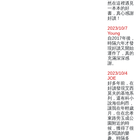
然在這裡遇見
一本本的好
書，真心感謝
好讀！
2023/10/7
Young
自2017年後，
時隔六年才發
現好讀又開始
運作了，真的
充滿深深感
謝。
2023/10/4
JOE
好多年前，在
好讀發現艾西
莫夫的基地系
列，還有科小
說海伯利昂，
讓我在年輕歲
月，住在忠孝
東路旁玉成公
園附近的時
候，獲得了很
多閱讀的樂
趣。時隔多