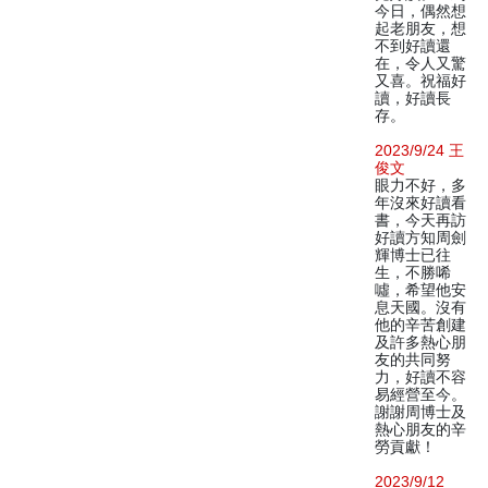
今日，偶然想
起老朋友，想
不到好讀還
在，令人又驚
又喜。祝福好
讀，好讀長
存。
2023/9/24 王
俊文
眼力不好，多
年沒來好讀看
書，今天再訪
好讀方知周劍
輝博士已往
生，不勝唏
噓，希望他安
息天國。沒有
他的辛苦創建
及許多熱心朋
友的共同努
力，好讀不容
易經營至今。
謝謝周博士及
熱心朋友的辛
勞貢獻！
2023/9/12