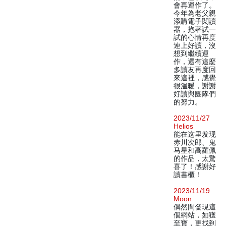
會再運作了。
今年為老父親
添購電子閱讀
器，抱著試一
試的心情再度
連上好讀，沒
想到繼續運
作，還有這麼
多讀友再度回
來這裡，感覺
很溫暖，謝謝
好讀與團隊們
的努力。
2023/11/27
Helios
能在这里发现
赤川次郎、鬼
马星和高羅佩
的作品，太驚
喜了！感謝好
讀書櫃！
2023/11/19
Moon
偶然間發現這
個網站，如獲
至寶，更找到