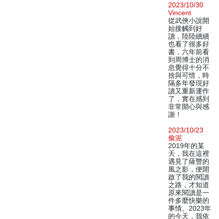
2023/10/30
Vincent
從武俠小說開
始接觸到好
讀，陸陸續續
也看了很多好
書，六年前看
到周博士的消
息覺得十分不
捨與可惜，時
隔多年發現好
讀又重新運作
了，實在感到
非常開心與感
謝！
2023/10/23
偷泥
2019年的某
天，我在這裡
遇見了薩豐的
風之影，便開
啟了我的閱讀
之路，才知道
原來閱讀是一
件多麼快樂的
事情。2023年
的今天，我依