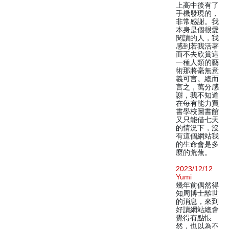
上高中後有了
手機發現的，
非常感謝。我
本身是個很愛
閱讀的人，我
感到若我活著
而不去欣賞這
一種人類的藝
術那將毫無意
義可言。總而
言之，萬分感
謝，我不知道
在每有能力買
書學校圖書館
又只能借七天
的情況下，沒
有這個網站我
的生命會是多
麼的荒蕪。
2023/12/12
Yumi
幾年前偶然得
知周博士離世
的消息，來到
好讀網站總會
覺得有點悵
然，也以為不