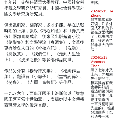
九年後，先後任清華大學教授、中國社會科
團隊。
學院文學研究所研究員、中國社會科學院外
2024/2/19 He
國文學研究所研究員。
Zhong
非常非常感谢
好读，许多外
傑出戲劇家、翻譯家，多才多能。早在抗戰
面找不到的书
時期的上海，就以《稱心如意》和《弄真成
都在这里找到
假》兩部喜劇成名，後來又出版短篇小說
了，找书的过
程，好读给了
《倒影集》和文學評論《春泥集》，文革後
我非常大的帮
更有膾炙人口的《幹校六記》、《洗澡》、
助！
《將飲茶》、《我們仨》、《走到人生邊
2024/1/13
上》、《洗澡之後》等多部作品問世。
Vanessa
Chen
作品另外有《楊絳譯文集》、《楊絳作品
隔了七年才又
上來，才知周
集》。翻譯有《小癩子》、《堂吉訶德》、
先生離開了。
《斐多》、《吉爾．布拉斯》等作品。
很高興曾有機
會參與好讀，
透過網路與周
一九八六年，西班牙國王卡洛斯頒以「智慧
博士共事（真
國王阿芳索十世勛章」，表揚她以中文傳播
也才知道的，
一直只稱呼周
西班牙文學的優秀貢獻。
先生的)，感謝
好讀團隊！也
和過去一樣，