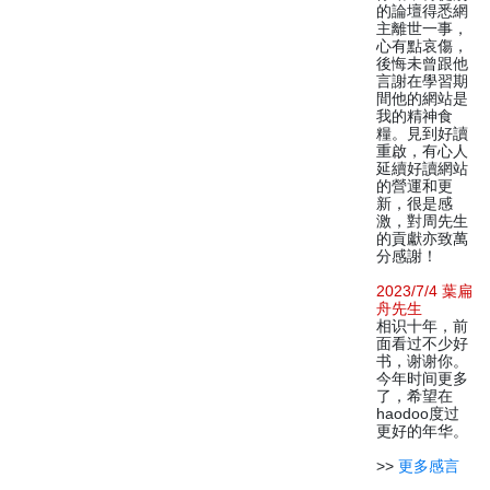
的論壇得悉網
主離世一事，
心有點哀傷，
後悔未曾跟他
言謝在學習期
間他的網站是
我的精神食
糧。見到好讀
重啟，有心人
延續好讀網站
的營運和更
新，很是感
激，對周先生
的貢獻亦致萬
分感謝！
2023/7/4 葉扁
舟先生
相识十年，前
面看过不少好
书，谢谢你。
今年时间更多
了，希望在
haodoo度过
更好的年华。
>>
更多感言