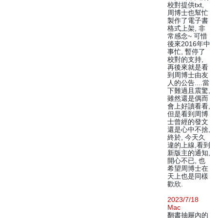
校對提供txt,
周博士也幫忙
製作了電子書
格式上架, 非
常感念~ 可惜
後來2016年中
事忙, 暫停了
校對的支持,
再後來就是看
到周博士由友
人的公告....當
下難過且震驚,
雖然還是偶而
會上好讀看看,
但是看到周博
士曾經的發文
還是心中不捨,
終於, 今天久
違的上線,看到
新版主的通知,
開心不已, 也
希望周博士在
天上也是同樣
歡欣.
2023/7/18
Mac
翻書抽屜內的