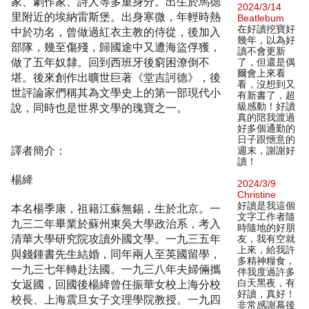
家、劇作家、詩人等多重身分。出生於馬德
2024/3/14
里附近的埃納雷斯堡。出身寒微，年輕時熱
Beatlebum
在好讀挖寶好
中於功名，曾做過紅衣主教的侍從，後加入
幾年，以為好
部隊，幾至傷殘，歸國途中又遭海盜俘獲，
讀不會更新
做了五年奴隸。回到西班牙後窮困潦倒不
了，但還是偶
爾會上來看
堪。後來創作出曠世巨著《堂吉訶德》，後
看，沒想到又
世評論家們稱其為文學史上的第一部現代小
有新書了，超
說，同時也是世界文學的瑰寶之一。
級感動！好讀
真的陪我渡過
好多個通勤的
日子跟愜意的
譯者簡介：
週末，謝謝好
讀！
楊絳
2024/3/9
Christine
好讀是我這個
本名楊季康，祖籍江蘇無錫，生於北京。一
文字工作者隨
九三二年畢業於蘇州東吳大學政治系，考入
時隨地的好朋
清華大學研究院攻讀外國文學。一九三五年
友，我有空就
上來，給我許
與錢鍾書先生結婚，同年兩人至英國留學，
多精神糧食，
一九三七年轉赴法國。一九三八年夫婦倆攜
伴我度過許多
女返國，回國後楊絳曾任振華女校上海分校
白天黑夜，有
好讀，真好！
校長、上海震旦女子文理學院教授。一九四
非常感謝幕後