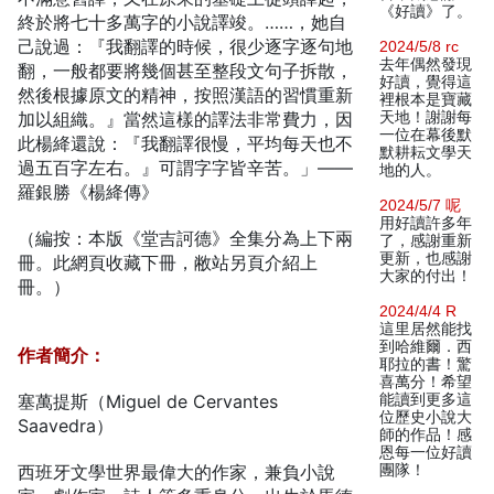
《好讀》了。
終於將七十多萬字的小說譯竣。……，她自
己說過：『我翻譯的時候，很少逐字逐句地
2024/5/8 rc
去年偶然發現
翻，一般都要將幾個甚至整段文句子拆散，
好讀，覺得這
然後根據原文的精神，按照漢語的習慣重新
裡根本是寶藏
加以組織。』當然這樣的譯法非常費力，因
天地！謝謝每
一位在幕後默
此楊絳還說：『我翻譯很慢，平均每天也不
默耕耘文學天
過五百字左右。』可謂字字皆辛苦。」——
地的人。
羅銀勝《楊絳傳》
2024/5/7 呢
用好讀許多年
（編按：本版《堂吉訶德》全集分為上下兩
了，感謝重新
更新，也感謝
冊。此網頁收藏下冊，敝站另頁介紹上
大家的付出！
冊。）
2024/4/4 R
這里居然能找
到哈維爾．西
作者簡介：
耶拉的書！驚
喜萬分！希望
塞萬提斯（Miguel de Cervantes
能讀到更多這
位歷史小說大
Saavedra）
師的作品！感
恩每一位好讀
西班牙文學世界最偉大的作家，兼負小說
團隊！