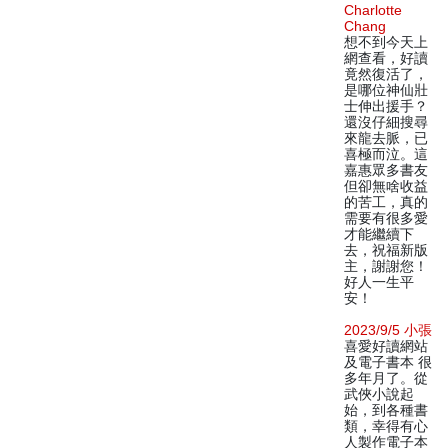
Charlotte
Chang
想不到今天上
網查看，好讀
竟然復活了，
是哪位神仙壯
士伸出援手？
還沒仔細搜尋
來龍去脈，已
喜極而泣。這
嘉惠眾多書友
但卻無啥收益
的苦工，真的
需要有很多愛
才能繼續下
去，祝福新版
主，謝謝您！
好人一生平
安！
2023/9/5 小張
喜愛好讀網站
及電子書本 很
多年月了。從
武俠小說起
始，到各種書
類，幸得有心
人製作電子本