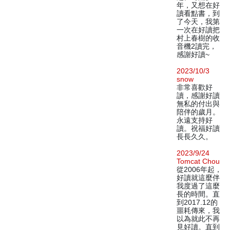
年，又想在好
讀看點書，到
了今天，我第
一次在好讀把
村上春樹的收
音機2讀完，
感謝好讀~
2023/10/3
snow
非常喜歡好
讀，感謝好讀
無私的付出與
陪伴的歲月。
永遠支持好
讀。祝福好讀
長長久久。
2023/9/24
Tomcat Chou
從2006年起，
好讀就這麼伴
我度過了這麼
長的時間。直
到2017.12的
噩耗傳來，我
以為就此不再
見好讀。直到