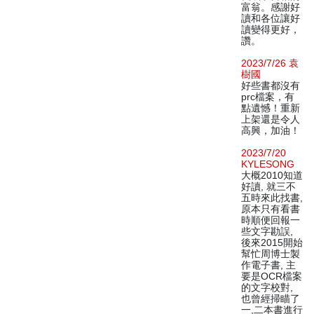
富翁。感謝好
讀和各位讓好
讀變得更好，
讚。
2023/7/26 袁
樹國
好些書都沒有
prc檔案，有
點遺憾！重新
上架還是令人
高興，加油！
2023/7/20
KYLESONG
大概2010知道
好讀, 就三不
五時來此找書,
原本只有看書
時順便回報一
些文字勘誤,
後來2015開始
幫忙周博士製
作電子書, 主
要是OCR檔案
的文字校對,
也曾經掃瞄了
一,二本書進行