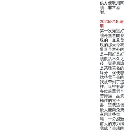
供方便取用閱
讀，非常感
謝。
2023/8/18 璐
羽
第一次知道好
讀是無意間發
現的，並且發
現的那天令我
驚喜且意外的
是—剛好是好
讀復活不久之
後，覺著應該
是某種莫名的
緣分，促使想
找些電子書的
我被帶到了這
裡。這裡有著
各位前輩們辛
苦掃描、品質
極佳的電子
書，讓我這個
後人能夠免費
享用這些書
籍，十分感激
前人的努力讓
我成了書籍的