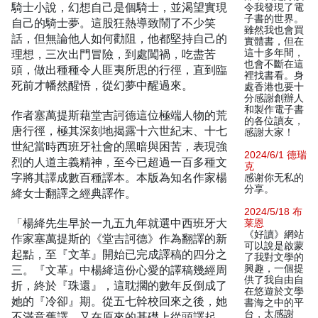
騎士小說，幻想自己是個騎士，並渴望實現
令我發現了電
子書的世界。
自己的騎士夢。這股狂熱導致鬧了不少笑
雖然我也會買
話，但無論他人如何勸阻，他都堅持自己的
實體書，但在
理想，三次出門冒險，到處闖禍，吃盡苦
這十多年間，
也會不斷在這
頭，做出種種令人匪夷所思的行徑，直到臨
裡找書看。身
死前才幡然醒悟，從幻夢中醒過來。
處香港也要十
分感謝創辦人
和製作電子書
作者塞萬提斯藉堂吉訶德這位極端人物的荒
的各位讀友，
唐行徑，極其深刻地揭露十六世紀末、十七
感謝大家！
世紀當時西班牙社會的黑暗與困苦，表現強
2024/6/1 德瑞
烈的人道主義精神，至今已超過一百多種文
克
字將其譯成數百種譯本。本版為知名作家楊
感谢你无私的
分享。
絳女士翻譯之經典譯作。
2024/5/18 布
「楊絳先生早於一九五九年就選中西班牙大
莱恩
《好讀》網站
作家塞萬提斯的《堂吉訶德》作為翻譯的新
可以說是啟蒙
起點，至『文革』開始已完成譯稿的四分之
了我對文學的
三。『文革』中楊絳這份心愛的譯稿幾經周
興趣，一個提
供了我自由自
折，終於『珠還』，這耽擱的數年反倒成了
在悠遊於文學
她的『冷卻』期。從五七幹校回來之後，她
書海之中的平
台，太感謝
不滿意舊譯，又在原來的基礎上從頭譯起，