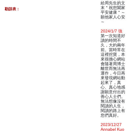
給周先生的文
末＂祝您闔家
勘誤表：
平安健康＂～
願他家人心安
～
2024/1/7 強
第一次知道好
讀的時間不
久，大約兩年
前。當時常在
這裡挖寶，本
來很擔心網站
會隨著周博士
離世而無法再
運作，今日再
來發現網站動
起來了，真
心、真心地感
謝願意付出的
善心人士們。
無法想像沒有
閱讀的人生，
閱讀的路上有
您們真好。
2023/12/27
Annabel Kuo