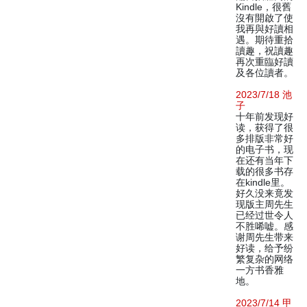
Kindle，很舊
沒有開啟了使
我再與好讀相
遇。期待重拾
讀趣，祝讀趣
再次重臨好讀
及各位讀者。
2023/7/18 池
子
十年前发现好
读，获得了很
多排版非常好
的电子书，现
在还有当年下
载的很多书存
在kindle里。
好久没来竟发
现版主周先生
已经过世令人
不胜唏嘘。感
谢周先生带来
好读，给予纷
繁复杂的网络
一方书香雅
地。
2023/7/14 甲