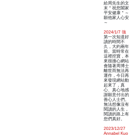
給周先生的文
末＂祝您闔家
平安健康＂～
願他家人心安
～
2024/1/7 強
第一次知道好
讀的時間不
久，大約兩年
前。當時常在
這裡挖寶，本
來很擔心網站
會隨著周博士
離世而無法再
運作，今日再
來發現網站動
起來了，真
心、真心地感
謝願意付出的
善心人士們。
無法想像沒有
閱讀的人生，
閱讀的路上有
您們真好。
2023/12/27
Annabel Kuo