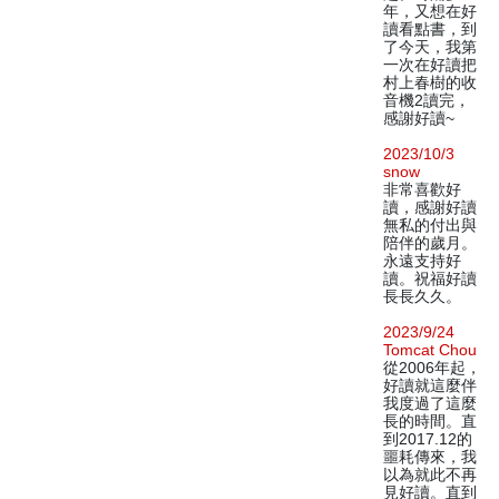
年，又想在好
讀看點書，到
了今天，我第
一次在好讀把
村上春樹的收
音機2讀完，
感謝好讀~
2023/10/3
snow
非常喜歡好
讀，感謝好讀
無私的付出與
陪伴的歲月。
永遠支持好
讀。祝福好讀
長長久久。
2023/9/24
Tomcat Chou
從2006年起，
好讀就這麼伴
我度過了這麼
長的時間。直
到2017.12的
噩耗傳來，我
以為就此不再
見好讀。直到