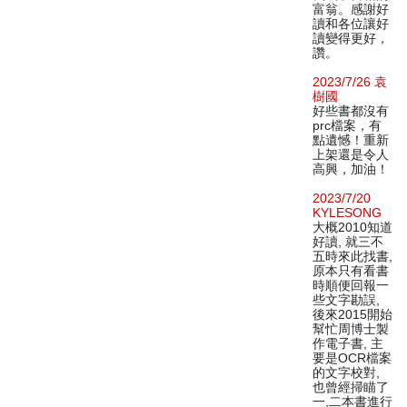
富翁。感謝好
讀和各位讓好
讀變得更好，
讚。
2023/7/26 袁
樹國
好些書都沒有
prc檔案，有
點遺憾！重新
上架還是令人
高興，加油！
2023/7/20
KYLESONG
大概2010知道
好讀, 就三不
五時來此找書,
原本只有看書
時順便回報一
些文字勘誤,
後來2015開始
幫忙周博士製
作電子書, 主
要是OCR檔案
的文字校對,
也曾經掃瞄了
一,二本書進行