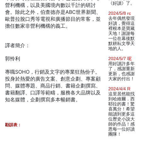
《好讀》了。
營利機構，以及美國境內數以千計的研討
會。除此之外，伯查德亦是ABC世界新聞、
2024/5/8 rc
歐普拉脫口秀等電視和廣播節目的常客，並
去年偶然發現
好讀，覺得這
擔任數家非營利機構的義工。
裡根本是寶藏
天地！謝謝每
一位在幕後默
默耕耘文學天
譯者簡介：
地的人。
郭怜利
2024/5/7 呢
用好讀許多年
了，感謝重新
專職SOHO，行銷及文字的專業狂熱份子。
更新，也感謝
投身於熱愛的廣告文案、創意企劃、專案顧
大家的付出！
問、媒體專題、商品行銷、書籍企劃撰寫、
2024/4/4 R
書籍翻譯、口譯等範疇，服務各大品牌以及
這里居然能找
知名媒體，企劃撰寫多本暢銷書。
到哈維爾．西
耶拉的書！驚
喜萬分！希望
能讀到更多這
位歷史小說大
師的作品！感
勘誤表：
恩每一位好讀
團隊！