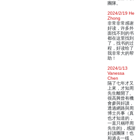
團隊。
2024/2/19 He
Zhong
非常非常感谢
好读，许多外
面找不到的书
都在这里找到
了，找书的过
程，好读给了
我非常大的帮
助！
2024/1/13
Vanessa
Chen
隔了七年才又
上來，才知周
先生離開了。
很高興曾有機
會參與好讀，
透過網路與周
博士共事（真
也才知道的，
一直只稱呼周
先生的)，感謝
好讀團隊！也
和過去一樣，