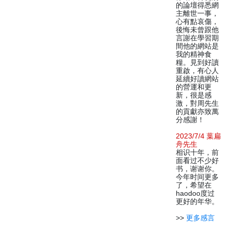
的論壇得悉網
主離世一事，
心有點哀傷，
後悔未曾跟他
言謝在學習期
間他的網站是
我的精神食
糧。見到好讀
重啟，有心人
延續好讀網站
的營運和更
新，很是感
激，對周先生
的貢獻亦致萬
分感謝！
2023/7/4 葉扁
舟先生
相识十年，前
面看过不少好
书，谢谢你。
今年时间更多
了，希望在
haodoo度过
更好的年华。
>>
更多感言