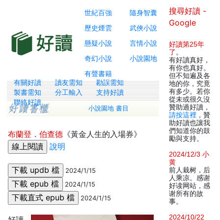
搜尋好讀 -
世紀百強
隨身智囊
Google
歷史煙雲
武俠小說
懸疑小說
言情小說
好讀第25年
了
。
奇幻小說
小說園地
有好讀真好，
有你也真好。
有聲書籍
但不知遍及各
有關好讀
讀友需知
勘誤需知
地的你，究竟
有多少。若你
製書需知
分工輸入
支持好讀
從未或很久沒
聯絡好讀
贊助過好讀，
小說園地 書目
請按這裡
，贊
助好讀也讓我
們知道你的鼓
布蘭登．伯查德
《黃金人生的入場券》
勵與支持。
說明
2024/12/3 小
黄
前人栽树，后
2024/1/15
人乘凉。感谢
2024/1/15
好读网站，感
谢所有的故
2024/1/15
事。
2024/10/22
好讀