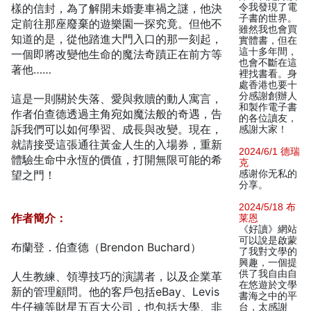
樣的信封，為了解開未婚妻車禍之謎，他決
令我發現了電
子書的世界。
定前往那座廢棄的遊樂園一探究竟。但他不
雖然我也會買
知道的是，從他踏進大門入口的那一刻起，
實體書，但在
這十多年間，
一個即將改變他生命的魔法奇蹟正在前方等
也會不斷在這
著他……
裡找書看。身
處香港也要十
分感謝創辦人
這是一則關於失落、愛與救贖的動人寓言，
和製作電子書
作者伯查德透過主角宛如魔法般的奇遇，告
的各位讀友，
訴我們可以如何學習、成長與改變。現在，
感謝大家！
就請接受這張通往黃金人生的入場券，重新
2024/6/1 德瑞
體驗生命中永恆的價值，打開無限可能的希
克
望之門！
感谢你无私的
分享。
2024/5/18 布
作者簡介：
莱恩
《好讀》網站
可以說是啟蒙
布蘭登．伯查德（Brendon Buchard）
了我對文學的
興趣，一個提
供了我自由自
人生教練、領導技巧的演講者，以及企業革
在悠遊於文學
新的管理顧問。他的客戶包括eBay、Levis
書海之中的平
牛仔褲等財星五百大公司，也包括大學、非
台，太感謝