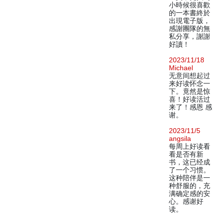
小時候很喜歡
的一本書終於
出現電子版，
感謝團隊的無
私分享，謝謝
好讀！
2023/11/18
Michael
无意间想起过
来好读怀念一
下。竟然是惊
喜！好读活过
来了！感恩 感
谢。
2023/11/5
angsila
每周上好读看
看是否有新
书，这已经成
了一个习惯。
这种陪伴是一
种舒服的，充
满确定感的安
心。感谢好
读。