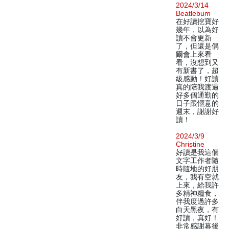
2024/3/14
Beatlebum
在好讀挖寶好
幾年，以為好
讀不會更新
了，但還是偶
爾會上來看
看，沒想到又
有新書了，超
級感動！好讀
真的陪我渡過
好多個通勤的
日子跟愜意的
週末，謝謝好
讀！
2024/3/9
Christine
好讀是我這個
文字工作者隨
時隨地的好朋
友，我有空就
上來，給我許
多精神糧食，
伴我度過許多
白天黑夜，有
好讀，真好！
非常感謝幕後