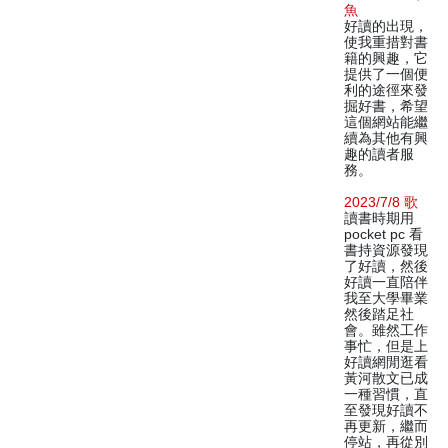
魚
好讀的出現，
使我重措對書
籍的興趣，它
提供了一個便
利的途徑來發
掘好書，希望
這個網站能繼
續為其他有興
趣的讀者服
務。
2023/7/8 歌
讀書時期用
pocket pc 看
書持資源發現
了好讀，然後
好讀一直陪伴
我至大學畢業
然後踏足社
會。雖然工作
事忙，但是上
好讀網閒逛看
黃河散文已成
一種習慣，直
至發現好讀不
再更新，繼而
停站，再從別