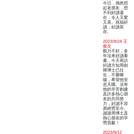
今日，偶然想
起老朋友，想
不到好讀還
在，令人又驚
又喜。祝福好
讀，好讀長
存。
2023/9/24 王
俊文
眼力不好，多
年沒來好讀看
書，今天再訪
好讀方知周劍
輝博士已往
生，不勝唏
噓，希望他安
息天國。沒有
他的辛苦創建
及許多熱心朋
友的共同努
力，好讀不容
易經營至今。
謝謝周博士及
熱心朋友的辛
勞貢獻！
2023/9/12