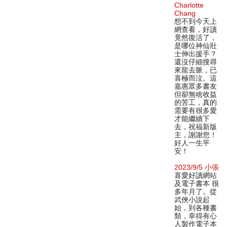
Charlotte
Chang
想不到今天上
網查看，好讀
竟然復活了，
是哪位神仙壯
士伸出援手？
還沒仔細搜尋
來龍去脈，已
喜極而泣。這
嘉惠眾多書友
但卻無啥收益
的苦工，真的
需要有很多愛
才能繼續下
去，祝福新版
主，謝謝您！
好人一生平
安！
2023/9/5 小張
喜愛好讀網站
及電子書本 很
多年月了。從
武俠小說起
始，到各種書
類，幸得有心
人製作電子本