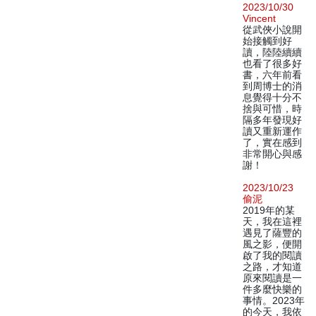
2023/10/30
Vincent
從武俠小說開
始接觸到好
讀，陸陸續續
也看了很多好
書，六年前看
到周博士的消
息覺得十分不
捨與可惜，時
隔多年發現好
讀又重新運作
了，實在感到
非常開心與感
謝！
2023/10/23
偷泥
2019年的某
天，我在這裡
遇見了薩豐的
風之影，便開
啟了我的閱讀
之路，才知道
原來閱讀是一
件多麼快樂的
事情。2023年
的今天，我依