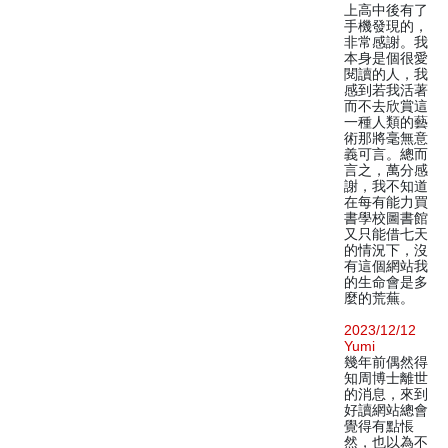
上高中後有了
手機發現的，
非常感謝。我
本身是個很愛
閱讀的人，我
感到若我活著
而不去欣賞這
一種人類的藝
術那將毫無意
義可言。總而
言之，萬分感
謝，我不知道
在每有能力買
書學校圖書館
又只能借七天
的情況下，沒
有這個網站我
的生命會是多
麼的荒蕪。
2023/12/12
Yumi
幾年前偶然得
知周博士離世
的消息，來到
好讀網站總會
覺得有點悵
然，也以為不