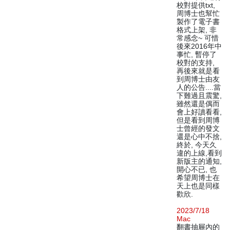
校對提供txt,
周博士也幫忙
製作了電子書
格式上架, 非
常感念~ 可惜
後來2016年中
事忙, 暫停了
校對的支持,
再後來就是看
到周博士由友
人的公告....當
下難過且震驚,
雖然還是偶而
會上好讀看看,
但是看到周博
士曾經的發文
還是心中不捨,
終於, 今天久
違的上線,看到
新版主的通知,
開心不已, 也
希望周博士在
天上也是同樣
歡欣.
2023/7/18
Mac
翻書抽屜內的