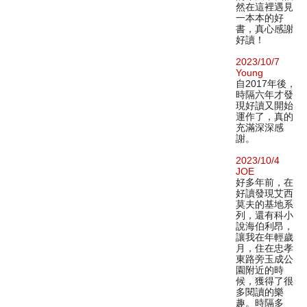
然在這裡遇見
一本本的好
書，真心感謝
好讀！
2023/10/7
Young
自2017年後，
時隔六年才發
現好讀又開始
運作了，真的
充滿深深感
謝。
2023/10/4
JOE
好多年前，在
好讀發現艾西
莫夫的基地系
列，還有科小
說海伯利昂，
讓我在年輕歲
月，住在忠孝
東路旁玉成公
園附近的時
候，獲得了很
多閱讀的樂
趣。時隔多