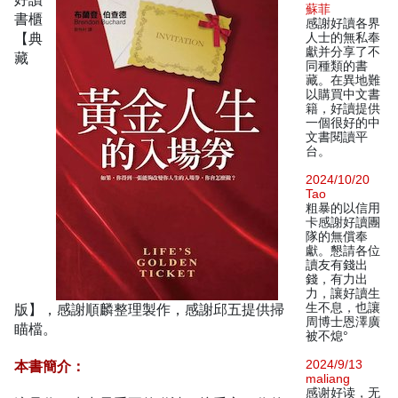
蘇菲
書櫃
感謝好讀各界
【典
人士的無私奉
獻并分享了不
藏
同種類的書
藏。在異地難
以購買中文書
籍，好讀提供
一個很好的中
文書閱讀平
台。
2024/10/20
Tao
粗暴的以信用
卡感謝好讀團
隊的無償奉
獻。懇請各位
讀友有錢出
錢，有力出
力，讓好讀生
版】，感謝順麟整理製作，感謝邱五提供掃
生不息，也讓
周博士恩澤廣
瞄檔。
被不熄°
本書簡介：
2024/9/13
maliang
感谢好读，无