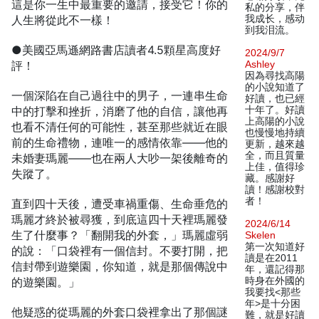
這是你一生中最重要的邀請，接受它！你的
私的分享，伴
人生將從此不一樣！
我成长，感动
到我泪流。
●美國亞馬遜網路書店讀者4.5顆星高度好
2024/9/7
評！
Ashley
因為尋找高陽
的小說知道了
一個深陷在自己過往中的男子，一連串生命
好讀，也已經
中的打擊和挫折，消磨了他的自信，讓他再
十年了。好讀
上高陽的小說
也看不清任何的可能性，甚至那些就近在眼
也慢慢地持續
前的生命禮物，連唯一的感情依靠——他的
更新，越來越
全，而且質量
未婚妻瑪麗——也在兩人大吵一架後離奇的
上佳，值得珍
失蹤了。
藏。感謝好
讀！感謝校對
者！
直到四十天後，遭受車禍重傷、生命垂危的
瑪麗才終於被尋獲，到底這四十天裡瑪麗發
2024/6/14
生了什麼事？「翻開我的外套，」瑪麗虛弱
Skelen
第一次知道好
的說：「口袋裡有一個信封。不要打開，把
讀是在2011
信封帶到遊樂園，你知道，就是那個傳說中
年，還記得那
的遊樂園。」
時身在外國的
我要找<那些
年>是十分困
他疑惑的從瑪麗的外套口袋裡拿出了那個謎
難，就是好讀