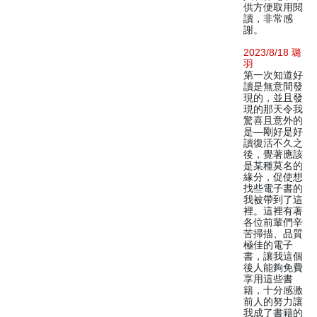
供方便取用閱
讀，非常感
謝。
2023/8/18 璐
羽
第一次知道好
讀是無意間發
現的，並且發
現的那天令我
驚喜且意外的
是—剛好是好
讀復活不久之
後，覺著應該
是某種莫名的
緣分，促使想
找些電子書的
我被帶到了這
裡。這裡有著
各位前輩們辛
苦掃描、品質
極佳的電子
書，讓我這個
後人能夠免費
享用這些書
籍，十分感激
前人的努力讓
我成了書籍的