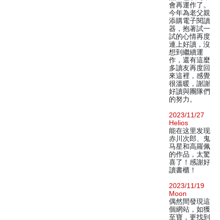
會再運作了。
今年為老父親
添購電子閱讀
器，抱著試一
試的心情再度
連上好讀，沒
想到繼續運
作，還有這麼
多讀友再度回
來這裡，感覺
很溫暖，謝謝
好讀與團隊們
的努力。
2023/11/27
Helios
能在这里发现
赤川次郎、鬼
马星和高羅佩
的作品，太驚
喜了！感謝好
讀書櫃！
2023/11/19
Moon
偶然間發現這
個網站，如獲
至寶，更找到