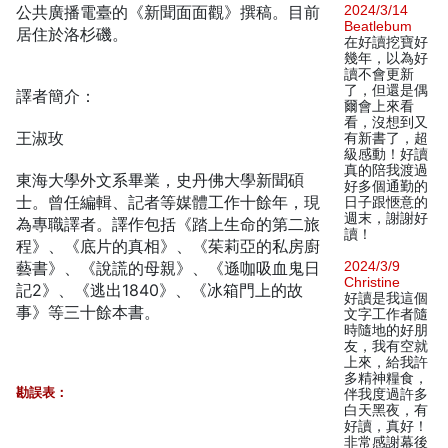
公共廣播電臺的《新聞面面觀》撰稿。目前
2024/3/14
Beatlebum
居住於洛杉磯。
在好讀挖寶好
幾年，以為好
讀不會更新
了，但還是偶
譯者簡介：
爾會上來看
看，沒想到又
王淑玫
有新書了，超
級感動！好讀
真的陪我渡過
東海大學外文系畢業，史丹佛大學新聞碩
好多個通勤的
士。曾任編輯、記者等媒體工作十餘年，現
日子跟愜意的
週末，謝謝好
為專職譯者。譯作包括《踏上生命的第二旅
讀！
程》、《底片的真相》、《茱莉亞的私房廚
藝書》、《說謊的母親》、《遜咖吸血鬼日
2024/3/9
Christine
記2》、《逃出1840》、《冰箱門上的故
好讀是我這個
事》等三十餘本書。
文字工作者隨
時隨地的好朋
友，我有空就
上來，給我許
多精神糧食，
勘誤表：
伴我度過許多
白天黑夜，有
好讀，真好！
非常感謝幕後