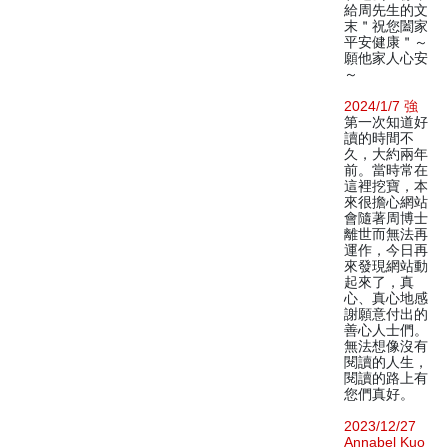
給周先生的文
末＂祝您闔家
平安健康＂～
願他家人心安
～
2024/1/7 強
第一次知道好
讀的時間不
久，大約兩年
前。當時常在
這裡挖寶，本
來很擔心網站
會隨著周博士
離世而無法再
運作，今日再
來發現網站動
起來了，真
心、真心地感
謝願意付出的
善心人士們。
無法想像沒有
閱讀的人生，
閱讀的路上有
您們真好。
2023/12/27
Annabel Kuo