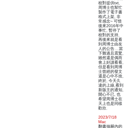
校對提供txt,
周博士也幫忙
製作了電子書
格式上架, 非
常感念~ 可惜
後來2016年中
事忙, 暫停了
校對的支持,
再後來就是看
到周博士由友
人的公告....當
下難過且震驚,
雖然還是偶而
會上好讀看看,
但是看到周博
士曾經的發文
還是心中不捨,
終於, 今天久
違的上線,看到
新版主的通知,
開心不已, 也
希望周博士在
天上也是同樣
歡欣.
2023/7/18
Mac
翻書抽屜內的