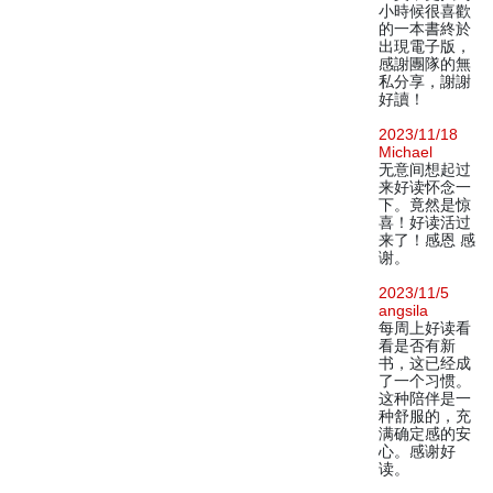
小時候很喜歡
的一本書終於
出現電子版，
感謝團隊的無
私分享，謝謝
好讀！
2023/11/18
Michael
无意间想起过
来好读怀念一
下。竟然是惊
喜！好读活过
来了！感恩 感
谢。
2023/11/5
angsila
每周上好读看
看是否有新
书，这已经成
了一个习惯。
这种陪伴是一
种舒服的，充
满确定感的安
心。感谢好
读。