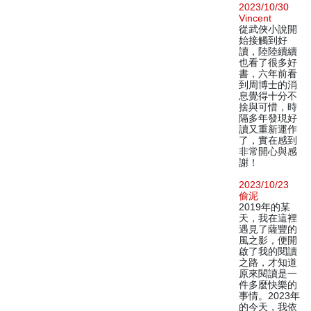
2023/10/30
Vincent
從武俠小說開
始接觸到好
讀，陸陸續續
也看了很多好
書，六年前看
到周博士的消
息覺得十分不
捨與可惜，時
隔多年發現好
讀又重新運作
了，實在感到
非常開心與感
謝！
2023/10/23
偷泥
2019年的某
天，我在這裡
遇見了薩豐的
風之影，便開
啟了我的閱讀
之路，才知道
原來閱讀是一
件多麼快樂的
事情。2023年
的今天，我依