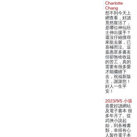
Charlotte
Chang
想不到今天上
網查看，好讀
竟然復活了，
是哪位神仙壯
士伸出援手？
還沒仔細搜尋
來龍去脈，已
喜極而泣。這
嘉惠眾多書友
但卻無啥收益
的苦工，真的
需要有很多愛
才能繼續下
去，祝福新版
主，謝謝您！
好人一生平
安！
2023/9/5 小張
喜愛好讀網站
及電子書本 很
多年月了。從
武俠小說起
始，到各種書
類，幸得有心
人製作電子本