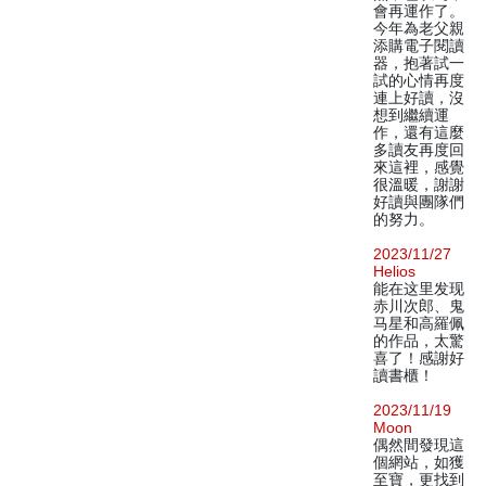
會再運作了。
今年為老父親
添購電子閱讀
器，抱著試一
試的心情再度
連上好讀，沒
想到繼續運
作，還有這麼
多讀友再度回
來這裡，感覺
很溫暖，謝謝
好讀與團隊們
的努力。
2023/11/27
Helios
能在这里发现
赤川次郎、鬼
马星和高羅佩
的作品，太驚
喜了！感謝好
讀書櫃！
2023/11/19
Moon
偶然間發現這
個網站，如獲
至寶，更找到