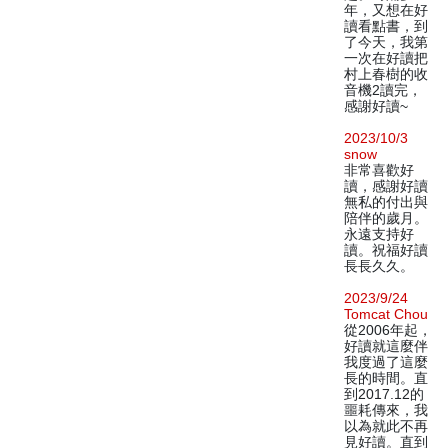
年，又想在好
讀看點書，到
了今天，我第
一次在好讀把
村上春樹的收
音機2讀完，
感謝好讀~
2023/10/3
snow
非常喜歡好
讀，感謝好讀
無私的付出與
陪伴的歲月。
永遠支持好
讀。祝福好讀
長長久久。
2023/9/24
Tomcat Chou
從2006年起，
好讀就這麼伴
我度過了這麼
長的時間。直
到2017.12的
噩耗傳來，我
以為就此不再
見好讀。直到