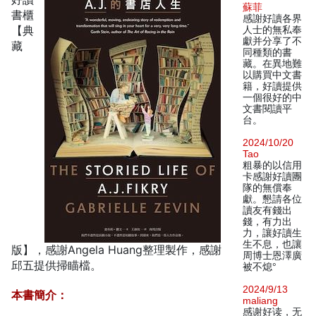
蘇菲
書櫃
感謝好讀各界
【典
人士的無私奉
獻并分享了不
藏
同種類的書
藏。在異地難
以購買中文書
籍，好讀提供
一個很好的中
文書閱讀平
台。
2024/10/20
Tao
粗暴的以信用
卡感謝好讀團
隊的無償奉
獻。懇請各位
讀友有錢出
錢，有力出
力，讓好讀生
生不息，也讓
版】，感謝Angela Huang整理製作，感謝
周博士恩澤廣
邱五提供掃瞄檔。
被不熄°
2024/9/13
本書簡介：
maliang
感谢好读，无