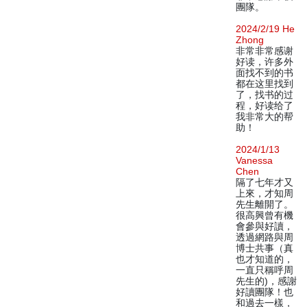
團隊。
2024/2/19 He
Zhong
非常非常感谢
好读，许多外
面找不到的书
都在这里找到
了，找书的过
程，好读给了
我非常大的帮
助！
2024/1/13
Vanessa
Chen
隔了七年才又
上來，才知周
先生離開了。
很高興曾有機
會參與好讀，
透過網路與周
博士共事（真
也才知道的，
一直只稱呼周
先生的)，感謝
好讀團隊！也
和過去一樣，