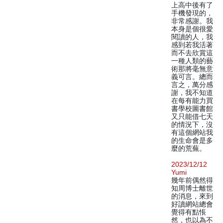
上高中後有了
手機發現的，
非常感謝。我
本身是個很愛
閱讀的人，我
感到若我活著
而不去欣賞這
一種人類的藝
術那將毫無意
義可言。總而
言之，萬分感
謝，我不知道
在每有能力買
書學校圖書館
又只能借七天
的情況下，沒
有這個網站我
的生命會是多
麼的荒蕪。
2023/12/12
Yumi
幾年前偶然得
知周博士離世
的消息，來到
好讀網站總會
覺得有點悵
然，也以為不