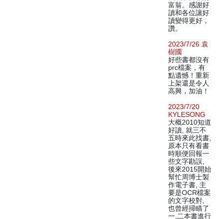
富翁。感謝好
讀和各位讓好
讀變得更好，
讚。
2023/7/26 袁
樹國
好些書都沒有
prc檔案，有
點遺憾！重新
上架還是令人
高興，加油！
2023/7/20
KYLESONG
大概2010知道
好讀, 就三不
五時來此找書,
原本只有看書
時順便回報一
些文字勘誤,
後來2015開始
幫忙周博士製
作電子書, 主
要是OCR檔案
的文字校對,
也曾經掃瞄了
一,二本書進行