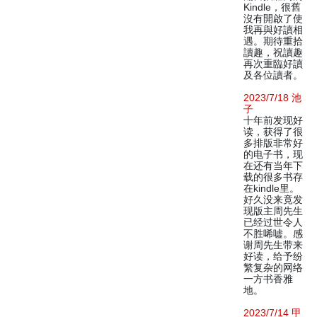
Kindle，很舊
沒有開啟了使
我再與好讀相
遇。期待重拾
讀趣，祝讀趣
再次重臨好讀
及各位讀者。
2023/7/18 池
子
十年前发现好
读，获得了很
多排版非常好
的电子书，现
在还有当年下
载的很多书存
在kindle里。
好久没来竟发
现版主周先生
已经过世令人
不胜唏嘘。感
谢周先生带来
好读，给予纷
繁复杂的网络
一方书香雅
地。
2023/7/14 甲