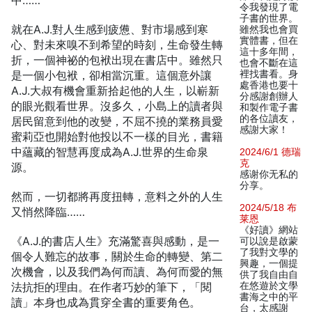
中……
令我發現了電
子書的世界。
就在A.J.對人生感到疲憊、對市場感到寒
雖然我也會買
實體書，但在
心、對未來嗅不到希望的時刻，生命發生轉
這十多年間，
折，一個神祕的包袱出現在書店中。雖然只
也會不斷在這
是一個小包袱，卻相當沉重。這個意外讓
裡找書看。身
處香港也要十
A.J.大叔有機會重新拾起他的人生，以嶄新
分感謝創辦人
的眼光觀看世界。沒多久，小島上的讀者與
和製作電子書
的各位讀友，
居民留意到他的改變，不屈不撓的業務員愛
感謝大家！
蜜莉亞也開始對他投以不一樣的目光，書籍
中蘊藏的智慧再度成為A.J.世界的生命泉
2024/6/1 德瑞
克
源。
感谢你无私的
分享。
然而，一切都將再度扭轉，意料之外的人生
2024/5/18 布
又悄然降臨……
莱恩
《好讀》網站
《A.J.的書店人生》充滿驚喜與感動，是一
可以說是啟蒙
了我對文學的
個令人難忘的故事，關於生命的轉變、第二
興趣，一個提
次機會，以及我們為何而讀、為何而愛的無
供了我自由自
法抗拒的理由。在作者巧妙的筆下，「閱
在悠遊於文學
書海之中的平
讀」本身也成為貫穿全書的重要角色。
台，太感謝