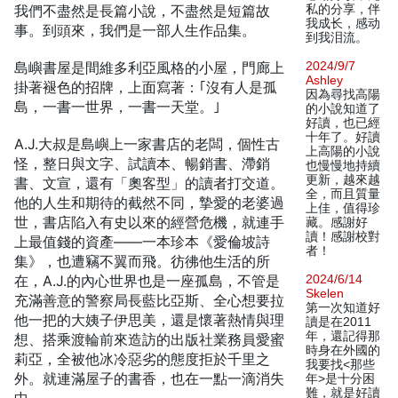
我們不盡然是長篇小說，不盡然是短篇故
私的分享，伴
我成长，感动
事。到頭來，我們是一部人生作品集。
到我泪流。
島嶼書屋是間維多利亞風格的小屋，門廊上
2024/9/7
Ashley
掛著褪色的招牌，上面寫著：｢沒有人是孤
因為尋找高陽
島，一書一世界，一書一天堂。｣
的小說知道了
好讀，也已經
十年了。好讀
A.J.大叔是島嶼上一家書店的老闆，個性古
上高陽的小說
怪，整日與文字、試讀本、暢銷書、滯銷
也慢慢地持續
更新，越來越
書、文宣，還有「奧客型」的讀者打交道。
全，而且質量
他的人生和期待的截然不同，摯愛的老婆過
上佳，值得珍
世，書店陷入有史以來的經營危機，就連手
藏。感謝好
讀！感謝校對
上最值錢的資產——一本珍本《愛倫坡詩
者！
集》，也遭竊不翼而飛。彷彿他生活的所
在，A.J.的內心世界也是一座孤島，不管是
2024/6/14
Skelen
充滿善意的警察局長藍比亞斯、全心想要拉
第一次知道好
他一把的大姨子伊思美，還是懷著熱情與理
讀是在2011
年，還記得那
想、搭乘渡輪前來造訪的出版社業務員愛蜜
時身在外國的
莉亞，全被他冰冷惡劣的態度拒於千里之
我要找<那些
外。就連滿屋子的書香，也在一點一滴消失
年>是十分困
難，就是好讀