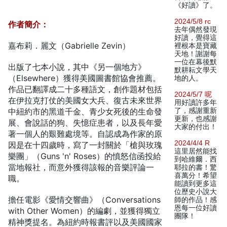
《好讀》了。
2024/5/8 rc
作者簡介：
去年偶然發現
好讀，覺得這
嘉布莉．麗文（Gabrielle Zevin）
裡根本是寶藏
天地！謝謝每
一位在幕後默
出版了七本小說，其中《另一個地方》
默耕耘文學天
（Elsewhere）獲得美國圖書館協會推薦。
地的人。
作品已翻譯成二十多種語文，創作題材包括
2024/5/7 呢
在伊拉克打仗的美國女大兵、復古未來世界
用好讀許多年
中紐約市的黑道千金、青少女死後的生命發
了，感謝重新
更新，也感謝
展、會說話的狗、失憶症患者，以及長年愛
大家的付出！
著一個人的艱難處境等。自認成為作家的原
2024/4/4 R
因是在十四歲時，寫了一封關於「槍與玫瑰
這里居然能找
樂團」（Guns 'n' Roses）的憤怒信函投給
到哈維爾．西
當地報社，而意外獲得該報的音樂評論一
耶拉的書！驚
喜萬分！希望
職。
能讀到更多這
位歷史小說大
擔任電影《愛情交響曲》（Conversations
師的作品！感
恩每一位好讀
with Other Women）的編劇，並獲得獨立
團隊！
精神獎提名。為紐約時報書評以及美國國家