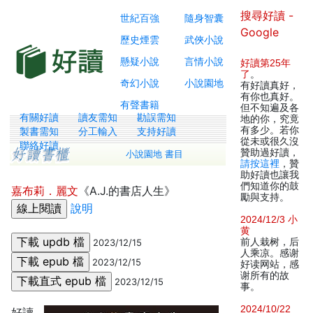
搜尋好讀 -
世紀百強
隨身智囊
Google
歷史煙雲
武俠小說
懸疑小說
言情小說
好讀第25年
了
。
奇幻小說
小說園地
有好讀真好，
有你也真好。
有聲書籍
但不知遍及各
有關好讀
讀友需知
勘誤需知
地的你，究竟
有多少。若你
製書需知
分工輸入
支持好讀
從未或很久沒
聯絡好讀
贊助過好讀，
小說園地 書目
請按這裡
，贊
助好讀也讓我
們知道你的鼓
嘉布莉．麗文
《A.J.的書店人生》
勵與支持。
說明
2024/12/3 小
黄
前人栽树，后
2023/12/15
人乘凉。感谢
2023/12/15
好读网站，感
谢所有的故
2023/12/15
事。
2024/10/22
好讀