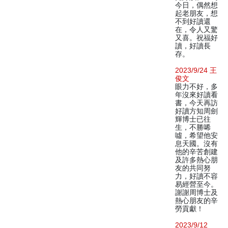
今日，偶然想
起老朋友，想
不到好讀還
在，令人又驚
又喜。祝福好
讀，好讀長
存。
2023/9/24 王
俊文
眼力不好，多
年沒來好讀看
書，今天再訪
好讀方知周劍
輝博士已往
生，不勝唏
噓，希望他安
息天國。沒有
他的辛苦創建
及許多熱心朋
友的共同努
力，好讀不容
易經營至今。
謝謝周博士及
熱心朋友的辛
勞貢獻！
2023/9/12