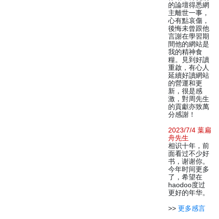
的論壇得悉網
主離世一事，
心有點哀傷，
後悔未曾跟他
言謝在學習期
間他的網站是
我的精神食
糧。見到好讀
重啟，有心人
延續好讀網站
的營運和更
新，很是感
激，對周先生
的貢獻亦致萬
分感謝！
2023/7/4 葉扁
舟先生
相识十年，前
面看过不少好
书，谢谢你。
今年时间更多
了，希望在
haodoo度过
更好的年华。
>>
更多感言