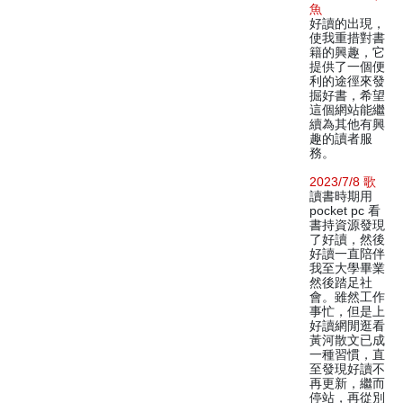
魚
好讀的出現，
使我重措對書
籍的興趣，它
提供了一個便
利的途徑來發
掘好書，希望
這個網站能繼
續為其他有興
趣的讀者服
務。
2023/7/8 歌
讀書時期用
pocket pc 看
書持資源發現
了好讀，然後
好讀一直陪伴
我至大學畢業
然後踏足社
會。雖然工作
事忙，但是上
好讀網閒逛看
黃河散文已成
一種習慣，直
至發現好讀不
再更新，繼而
停站，再從別