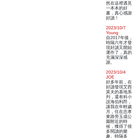
然在這裡遇見
一本本的好
書，真心感謝
好讀！
2023/10/7
Young
自2017年後，
時隔六年才發
現好讀又開始
運作了，真的
充滿深深感
謝。
2023/10/4
JOE
好多年前，在
好讀發現艾西
莫夫的基地系
列，還有科小
說海伯利昂，
讓我在年輕歲
月，住在忠孝
東路旁玉成公
園附近的時
候，獲得了很
多閱讀的樂
趣。時隔多