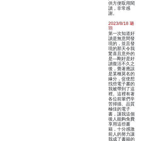
供方便取用閱
讀，非常感
謝。
2023/8/18 璐
羽
第一次知道好
讀是無意間發
現的，並且發
現的那天令我
驚喜且意外的
是—剛好是好
讀復活不久之
後，覺著應該
是某種莫名的
緣分，促使想
找些電子書的
我被帶到了這
裡。這裡有著
各位前輩們辛
苦掃描、品質
極佳的電子
書，讓我這個
後人能夠免費
享用這些書
籍，十分感激
前人的努力讓
我成了書籍的