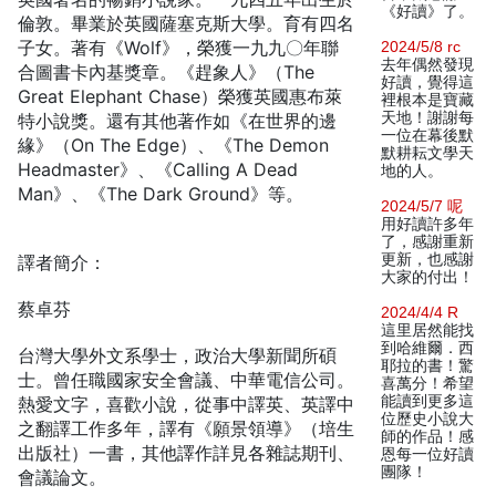
《好讀》了。
倫敦。畢業於英國薩塞克斯大學。育有四名
子女。著有《Wolf》，榮獲一九九〇年聯
2024/5/8 rc
去年偶然發現
合圖書卡內基獎章。《趕象人》（The
好讀，覺得這
Great Elephant Chase）榮獲英國惠布萊
裡根本是寶藏
天地！謝謝每
特小說獎。還有其他著作如《在世界的邊
一位在幕後默
緣》（On The Edge）、《The Demon
默耕耘文學天
Headmaster》、《Calling A Dead
地的人。
Man》、《The Dark Ground》等。
2024/5/7 呢
用好讀許多年
了，感謝重新
更新，也感謝
譯者簡介：
大家的付出！
蔡卓芬
2024/4/4 R
這里居然能找
到哈維爾．西
台灣大學外文系學士，政治大學新聞所碩
耶拉的書！驚
士。曾任職國家安全會議、中華電信公司。
喜萬分！希望
能讀到更多這
熱愛文字，喜歡小說，從事中譯英、英譯中
位歷史小說大
之翻譯工作多年，譯有《願景領導》（培生
師的作品！感
出版社）一書，其他譯作詳見各雜誌期刊、
恩每一位好讀
團隊！
會議論文。