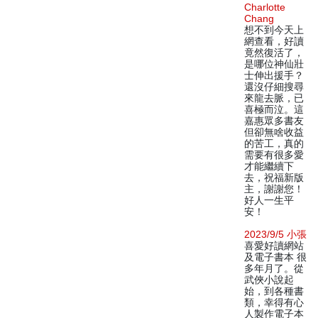
Charlotte
Chang
想不到今天上
網查看，好讀
竟然復活了，
是哪位神仙壯
士伸出援手？
還沒仔細搜尋
來龍去脈，已
喜極而泣。這
嘉惠眾多書友
但卻無啥收益
的苦工，真的
需要有很多愛
才能繼續下
去，祝福新版
主，謝謝您！
好人一生平
安！
2023/9/5 小張
喜愛好讀網站
及電子書本 很
多年月了。從
武俠小說起
始，到各種書
類，幸得有心
人製作電子本