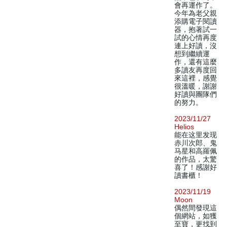
會再運作了。
今年為老父親
添購電子閱讀
器，抱著試一
試的心情再度
連上好讀，沒
想到繼續運
作，還有這麼
多讀友再度回
來這裡，感覺
很溫暖，謝謝
好讀與團隊們
的努力。
2023/11/27
Helios
能在这里发现
赤川次郎、鬼
马星和高羅佩
的作品，太驚
喜了！感謝好
讀書櫃！
2023/11/19
Moon
偶然間發現這
個網站，如獲
至寶，更找到