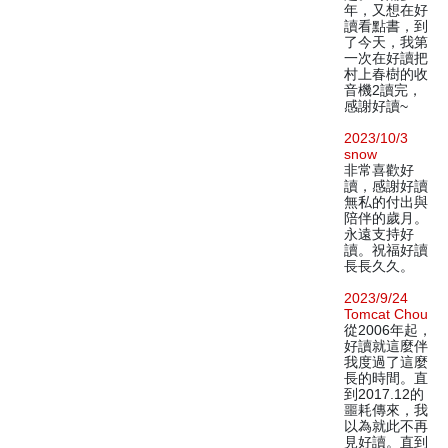
年，又想在好
讀看點書，到
了今天，我第
一次在好讀把
村上春樹的收
音機2讀完，
感謝好讀~
2023/10/3
snow
非常喜歡好
讀，感謝好讀
無私的付出與
陪伴的歲月。
永遠支持好
讀。祝福好讀
長長久久。
2023/9/24
Tomcat Chou
從2006年起，
好讀就這麼伴
我度過了這麼
長的時間。直
到2017.12的
噩耗傳來，我
以為就此不再
見好讀。直到