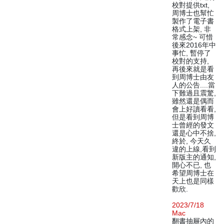
校對提供txt,
周博士也幫忙
製作了電子書
格式上架, 非
常感念~ 可惜
後來2016年中
事忙, 暫停了
校對的支持,
再後來就是看
到周博士由友
人的公告....當
下難過且震驚,
雖然還是偶而
會上好讀看看,
但是看到周博
士曾經的發文
還是心中不捨,
終於, 今天久
違的上線,看到
新版主的通知,
開心不已, 也
希望周博士在
天上也是同樣
歡欣.
2023/7/18
Mac
翻書抽屜內的