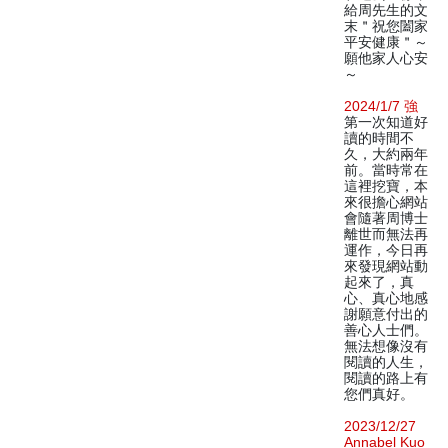
給周先生的文
末＂祝您闔家
平安健康＂～
願他家人心安
～
2024/1/7 強
第一次知道好
讀的時間不
久，大約兩年
前。當時常在
這裡挖寶，本
來很擔心網站
會隨著周博士
離世而無法再
運作，今日再
來發現網站動
起來了，真
心、真心地感
謝願意付出的
善心人士們。
無法想像沒有
閱讀的人生，
閱讀的路上有
您們真好。
2023/12/27
Annabel Kuo