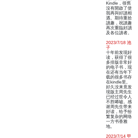
Kindle，很舊
沒有開啟了使
我再與好讀相
遇。期待重拾
讀趣，祝讀趣
再次重臨好讀
及各位讀者。
2023/7/18 池
子
十年前发现好
读，获得了很
多排版非常好
的电子书，现
在还有当年下
载的很多书存
在kindle里。
好久没来竟发
现版主周先生
已经过世令人
不胜唏嘘。感
谢周先生带来
好读，给予纷
繁复杂的网络
一方书香雅
地。
2023/7/14 甲