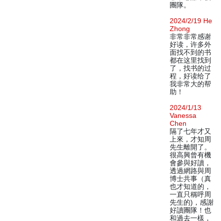
團隊。
2024/2/19 He
Zhong
非常非常感谢
好读，许多外
面找不到的书
都在这里找到
了，找书的过
程，好读给了
我非常大的帮
助！
2024/1/13
Vanessa
Chen
隔了七年才又
上來，才知周
先生離開了。
很高興曾有機
會參與好讀，
透過網路與周
博士共事（真
也才知道的，
一直只稱呼周
先生的)，感謝
好讀團隊！也
和過去一樣，