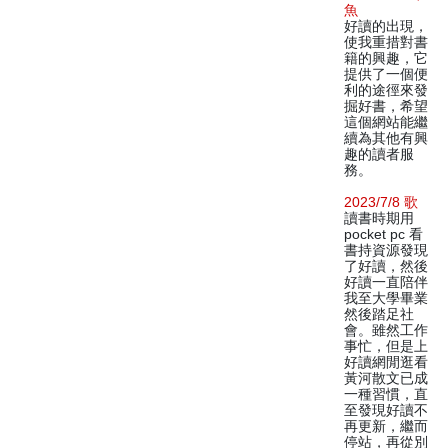
魚
好讀的出現，
使我重措對書
籍的興趣，它
提供了一個便
利的途徑來發
掘好書，希望
這個網站能繼
續為其他有興
趣的讀者服
務。
2023/7/8 歌
讀書時期用
pocket pc 看
書持資源發現
了好讀，然後
好讀一直陪伴
我至大學畢業
然後踏足社
會。雖然工作
事忙，但是上
好讀網閒逛看
黃河散文已成
一種習慣，直
至發現好讀不
再更新，繼而
停站，再從別