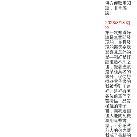
供方便取用閱
讀，非常感
謝。
2023/8/18 璐
羽
第一次知道好
讀是無意間發
現的，並且發
現的那天令我
驚喜且意外的
是—剛好是好
讀復活不久之
後，覺著應該
是某種莫名的
緣分，促使想
找些電子書的
我被帶到了這
裡。這裡有著
各位前輩們辛
苦掃描、品質
極佳的電子
書，讓我這個
後人能夠免費
享用這些書
籍，十分感激
前人的努力讓
我成了書籍的