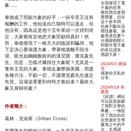
令我發現了電
象……
子書的世界。
雖然我也會買
泰德成了照顧大象的好手，一份辛苦又沒有
實體書，但在
這十多年間，
報酬的工作，他知道自己隨時可以逃走，但
也會不斷在這
他沒有，因為這是他十五年來頭一次得到肯
裡找書看。身
處香港也要十
定，大家都肯定他把大象照顧得真好！然
分感謝創辦人
而，泰德發現了一樁天大的陰謀和騙局，他
和製作電子書
下定決心要保護大象，帶著牠逃離手段冷
的各位讀友，
感謝大家！
漠、眼光如鋼鐵般銳利的漢尼寶．傑克森先
生。但是，怎樣才藏得住大象呢？尤其是一
2024/6/1 德瑞
隻有主見的大象。泰德走遍整個美國，用盡
克
感谢你无私的
各種方法，不顧一切，不讓傑克森先生捷足
分享。
先登。這場追逐要到何時才會結束？最終大
2024/5/18 布
象又身歸何處？
莱恩
《好讀》網站
可以說是啟蒙
作者簡介：
了我對文學的
興趣，一個提
供了我自由自
葛林．克洛斯（Gillian Cross）
在悠遊於文學
書海之中的平
台，太感謝
英國著名的暢銷小說家。一九四五年出生於