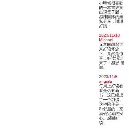
小時候很喜歡
的一本書終於
出現電子版，
感謝團隊的無
私分享，謝謝
好讀！
2023/11/18
Michael
无意间想起过
来好读怀念一
下。竟然是惊
喜！好读活过
来了！感恩 感
谢。
2023/11/5
angsila
每周上好读看
看是否有新
书，这已经成
了一个习惯。
这种陪伴是一
种舒服的，充
满确定感的安
心。感谢好
读。