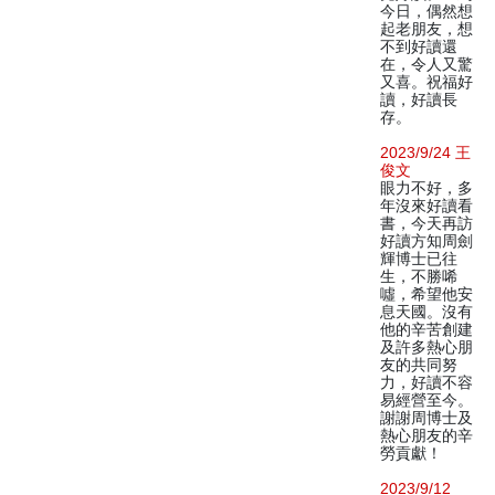
今日，偶然想
起老朋友，想
不到好讀還
在，令人又驚
又喜。祝福好
讀，好讀長
存。
2023/9/24 王
俊文
眼力不好，多
年沒來好讀看
書，今天再訪
好讀方知周劍
輝博士已往
生，不勝唏
噓，希望他安
息天國。沒有
他的辛苦創建
及許多熱心朋
友的共同努
力，好讀不容
易經營至今。
謝謝周博士及
熱心朋友的辛
勞貢獻！
2023/9/12