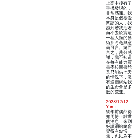
上高中後有了
手機發現的，
非常感謝。我
本身是個很愛
閱讀的人，我
感到若我活著
而不去欣賞這
一種人類的藝
術那將毫無意
義可言。總而
言之，萬分感
謝，我不知道
在每有能力買
書學校圖書館
又只能借七天
的情況下，沒
有這個網站我
的生命會是多
麼的荒蕪。
2023/12/12
Yumi
幾年前偶然得
知周博士離世
的消息，來到
好讀網站總會
覺得有點悵
然，也以為不