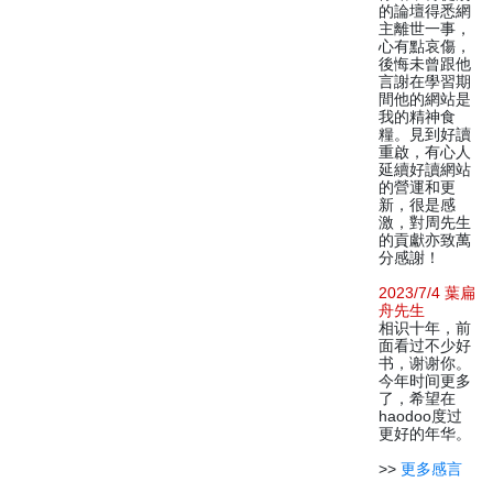
的論壇得悉網
主離世一事，
心有點哀傷，
後悔未曾跟他
言謝在學習期
間他的網站是
我的精神食
糧。見到好讀
重啟，有心人
延續好讀網站
的營運和更
新，很是感
激，對周先生
的貢獻亦致萬
分感謝！
2023/7/4 葉扁
舟先生
相识十年，前
面看过不少好
书，谢谢你。
今年时间更多
了，希望在
haodoo度过
更好的年华。
>>
更多感言