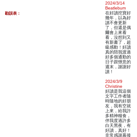
2024/3/14
Beatlebum
在好讀挖寶好
勘誤表：
幾年，以為好
讀不會更新
了，但還是偶
爾會上來看
看，沒想到又
有新書了，超
級感動！好讀
真的陪我渡過
好多個通勤的
日子跟愜意的
週末，謝謝好
讀！
2024/3/9
Christine
好讀是我這個
文字工作者隨
時隨地的好朋
友，我有空就
上來，給我許
多精神糧食，
伴我度過許多
白天黑夜，有
好讀，真好！
非常感謝幕後