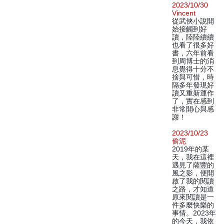
2023/10/30
Vincent
從武俠小說開
始接觸到好
讀，陸陸續續
也看了很多好
書，六年前看
到周博士的消
息覺得十分不
捨與可惜，時
隔多年發現好
讀又重新運作
了，實在感到
非常開心與感
謝！
2023/10/23
偷泥
2019年的某
天，我在這裡
遇見了薩豐的
風之影，便開
啟了我的閱讀
之路，才知道
原來閱讀是一
件多麼快樂的
事情。2023年
的今天，我依