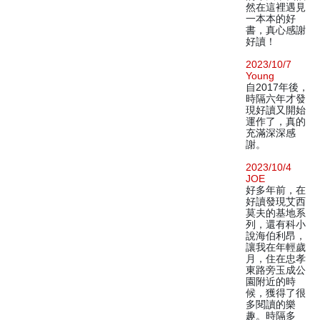
然在這裡遇見
一本本的好
書，真心感謝
好讀！
2023/10/7
Young
自2017年後，
時隔六年才發
現好讀又開始
運作了，真的
充滿深深感
謝。
2023/10/4
JOE
好多年前，在
好讀發現艾西
莫夫的基地系
列，還有科小
說海伯利昂，
讓我在年輕歲
月，住在忠孝
東路旁玉成公
園附近的時
候，獲得了很
多閱讀的樂
趣。時隔多