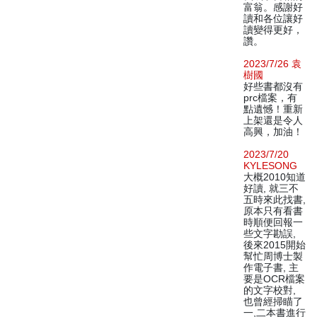
富翁。感謝好
讀和各位讓好
讀變得更好，
讚。
2023/7/26 袁
樹國
好些書都沒有
prc檔案，有
點遺憾！重新
上架還是令人
高興，加油！
2023/7/20
KYLESONG
大概2010知道
好讀, 就三不
五時來此找書,
原本只有看書
時順便回報一
些文字勘誤,
後來2015開始
幫忙周博士製
作電子書, 主
要是OCR檔案
的文字校對,
也曾經掃瞄了
一,二本書進行