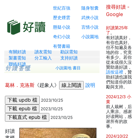
搜尋好讀 -
世紀百強
隨身智囊
Google
歷史煙雲
武俠小說
懸疑小說
言情小說
好讀第25年
了
。
奇幻小說
小說園地
有好讀真好，
有你也真好。
有聲書籍
但不知遍及各
有關好讀
讀友需知
勘誤需知
地的你，究竟
有多少。若你
製書需知
分工輸入
支持好讀
從未或很久沒
聯絡好讀
贊助過好讀，
小說園地 書目
請按這裡
，贊
助好讀也讓我
們知道你的鼓
葛林．克洛斯
《趕象人》
說明
勵與支持。
2024/12/3 小
2023/10/25
黄
前人栽树，后
2023/10/25
人乘凉。感谢
好读网站，感
2023/10/25
谢所有的故
事。
好讀
2024/10/22
書櫃