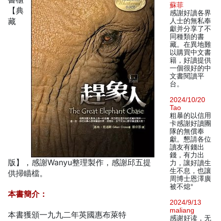
蘇菲
【典
感謝好讀各界
藏
人士的無私奉
獻并分享了不
同種類的書
藏。在異地難
以購買中文書
籍，好讀提供
一個很好的中
文書閱讀平
台。
2024/10/20
Tao
粗暴的以信用
卡感謝好讀團
隊的無償奉
獻。懇請各位
讀友有錢出
錢，有力出
版】，感謝Wanyu整理製作，感謝邱五提
力，讓好讀生
生不息，也讓
供掃瞄檔。
周博士恩澤廣
被不熄°
本書簡介：
2024/9/13
maliang
本書獲頒一九九二年英國惠布萊特
感谢好读，无