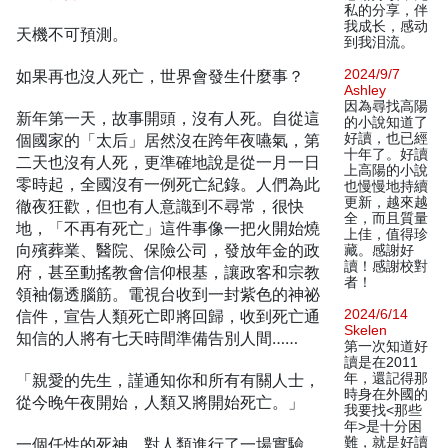
私的分享，伴
我成长，感动
天機不可預測。
到我泪流。
如果再也沒人死亡，世界會發生什麼事？
2024/9/7
Ashley
因為尋找高陽
新年第一天，故事開頭，沒有人死。自從這
的小說知道了
個國家的「太后」居然沒在跨年夜嚥氣，第
好讀，也已經
十年了。好讀
二天也沒有人死，更準確地說是從一月一日
上高陽的小說
零時起，全國沒有一例死亡紀錄。人們為此
也慢慢地持續
更新，越來越
徹夜狂歡，但也有人意識到不尋常，很快
全，而且質量
地，「不再有死亡」這件事像一把火開始燒
上佳，值得珍
向殯葬業、醫院、保險公司，發放年金的政
藏。感謝好
讀！感謝校對
府，甚至動搖教會信仰根基，讓政客和宗教
者！
領袖傷透腦筋。電視台收到一封紫色的神祕
信件，宣告人類死亡即將回歸，收到死亡通
2024/6/14
Skelen
知信的人將有七天時間準備告別人間……
第一次知道好
讀是在2011
「親愛的先生，謹通知你和所有有關人士，
年，還記得那
時身在外國的
從今晚午夜開始，人類又將開始死亡。」
我要找<那些
年>是十分困
一個任性的死神，對人類進行了一場實驗。
難，就是好讀