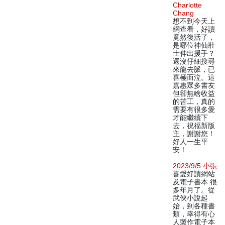
Charlotte
Chang
想不到今天上
網查看，好讀
竟然復活了，
是哪位神仙壯
士伸出援手？
還沒仔細搜尋
來龍去脈，已
喜極而泣。這
嘉惠眾多書友
但卻無啥收益
的苦工，真的
需要有很多愛
才能繼續下
去，祝福新版
主，謝謝您！
好人一生平
安！
2023/9/5 小張
喜愛好讀網站
及電子書本 很
多年月了。從
武俠小說起
始，到各種書
類，幸得有心
人製作電子本