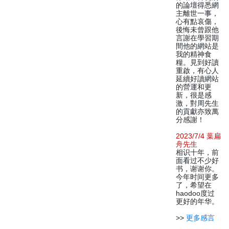
的論壇得悉網
主離世一事，
心有點哀傷，
後悔未曾跟他
言謝在學習期
間他的網站是
我的精神食
糧。見到好讀
重啟，有心人
延續好讀網站
的營運和更
新，很是感
激，對周先生
的貢獻亦致萬
分感謝！
2023/7/4 葉扁
舟先生
相识十年，前
面看过不少好
书，谢谢你。
今年时间更多
了，希望在
haodoo度过
更好的年华。
>>
更多感言