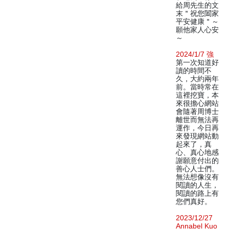
給周先生的文
末＂祝您闔家
平安健康＂～
願他家人心安
～
2024/1/7 強
第一次知道好
讀的時間不
久，大約兩年
前。當時常在
這裡挖寶，本
來很擔心網站
會隨著周博士
離世而無法再
運作，今日再
來發現網站動
起來了，真
心、真心地感
謝願意付出的
善心人士們。
無法想像沒有
閱讀的人生，
閱讀的路上有
您們真好。
2023/12/27
Annabel Kuo