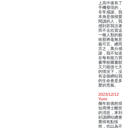
上高中後有了
手機發現的，
非常感謝。我
本身是個很愛
閱讀的人，我
感到若我活著
而不去欣賞這
一種人類的藝
術那將毫無意
義可言。總而
言之，萬分感
謝，我不知道
在每有能力買
書學校圖書館
又只能借七天
的情況下，沒
有這個網站我
的生命會是多
麼的荒蕪。
2023/12/12
Yumi
幾年前偶然得
知周博士離世
的消息，來到
好讀網站總會
覺得有點悵
然，也以為不