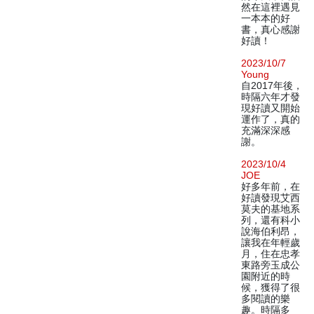
然在這裡遇見
一本本的好
書，真心感謝
好讀！
2023/10/7
Young
自2017年後，
時隔六年才發
現好讀又開始
運作了，真的
充滿深深感
謝。
2023/10/4
JOE
好多年前，在
好讀發現艾西
莫夫的基地系
列，還有科小
說海伯利昂，
讓我在年輕歲
月，住在忠孝
東路旁玉成公
園附近的時
候，獲得了很
多閱讀的樂
趣。時隔多