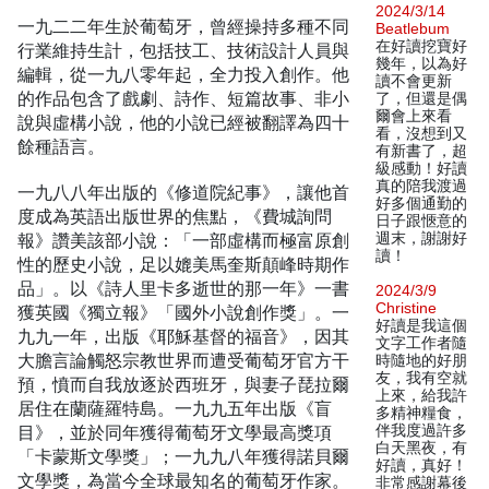
2024/3/14
一九二二年生於葡萄牙，曾經操持多種不同
Beatlebum
在好讀挖寶好
行業維持生計，包括技工、技術設計人員與
幾年，以為好
編輯，從一九八零年起，全力投入創作。他
讀不會更新
的作品包含了戲劇、詩作、短篇故事、非小
了，但還是偶
爾會上來看
說與虛構小說，他的小說已經被翻譯為四十
看，沒想到又
餘種語言。
有新書了，超
級感動！好讀
真的陪我渡過
一九八八年出版的《修道院紀事》，讓他首
好多個通勤的
度成為英語出版世界的焦點，《費城詢問
日子跟愜意的
報》讚美該部小說：「一部虛構而極富原創
週末，謝謝好
讀！
性的歷史小說，足以媲美馬奎斯顛峰時期作
品」。以《詩人里卡多逝世的那一年》一書
2024/3/9
Christine
獲英國《獨立報》「國外小說創作獎」。一
好讀是我這個
九九一年，出版《耶穌基督的福音》，因其
文字工作者隨
大膽言論觸怒宗教世界而遭受葡萄牙官方干
時隨地的好朋
友，我有空就
預，憤而自我放逐於西班牙，與妻子琵拉爾
上來，給我許
居住在蘭薩羅特島。一九九五年出版《盲
多精神糧食，
目》，並於同年獲得葡萄牙文學最高獎項
伴我度過許多
白天黑夜，有
「卡蒙斯文學獎」；一九九八年獲得諾貝爾
好讀，真好！
文學獎，為當今全球最知名的葡萄牙作家。
非常感謝幕後