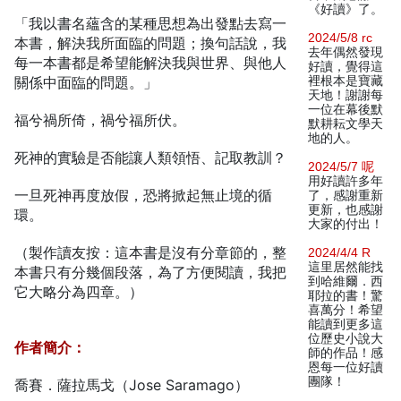
《好讀》了。
「我以書名蘊含的某種思想為出發點去寫一
2024/5/8 rc
本書，解決我所面臨的問題；換句話說，我
去年偶然發現
每一本書都是希望能解決我與世界、與他人
好讀，覺得這
關係中面臨的問題。」
裡根本是寶藏
天地！謝謝每
一位在幕後默
福兮禍所倚，禍兮福所伏。
默耕耘文學天
地的人。
死神的實驗是否能讓人類領悟、記取教訓？
2024/5/7 呢
用好讀許多年
一旦死神再度放假，恐將掀起無止境的循
了，感謝重新
更新，也感謝
環。
大家的付出！
（製作讀友按：這本書是沒有分章節的，整
2024/4/4 R
這里居然能找
本書只有分幾個段落，為了方便閱讀，我把
到哈維爾．西
它大略分為四章。）
耶拉的書！驚
喜萬分！希望
能讀到更多這
位歷史小說大
作者簡介：
師的作品！感
恩每一位好讀
團隊！
喬賽．薩拉馬戈（Jose Saramago）