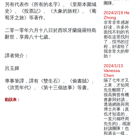
團隊。
另有代表作《所有的名字》、《里斯本圍城
史》、《投票記》、《大象的旅程》、《葡
2024/2/19 He
萄牙之旅》等著作。
Zhong
非常非常感谢
好读，许多外
二零一零年六月十八日於西班牙蘭薩羅特島
面找不到的书
辭世，享壽八十七歲。
都在这里找到
了，找书的过
程，好读给了
我非常大的帮
譯者簡介：
助！
2024/1/13
呂玉嬋
Vanessa
Chen
專事筆譯，譯有《雙生石》、《偷書賊》、
隔了七年才又
上來，才知周
《洪荒年代》、《第十三個故事》等書。
先生離開了。
很高興曾有機
勘誤表：
會參與好讀，
透過網路與周
博士共事（真
也才知道的，
一直只稱呼周
先生的)，感謝
好讀團隊！也
和過去一樣，