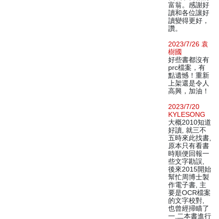
富翁。感謝好
讀和各位讓好
讀變得更好，
讚。
2023/7/26 袁
樹國
好些書都沒有
prc檔案，有
點遺憾！重新
上架還是令人
高興，加油！
2023/7/20
KYLESONG
大概2010知道
好讀, 就三不
五時來此找書,
原本只有看書
時順便回報一
些文字勘誤,
後來2015開始
幫忙周博士製
作電子書, 主
要是OCR檔案
的文字校對,
也曾經掃瞄了
一,二本書進行