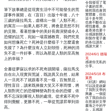
令我發現了電
子書的世界。
筆下故事總是從現實生活中不可能發生的荒
雖然我也會買
謬事件展開，在《盲目》出版十年後，八十
實體書，但在
這十多年間，
三歲的薩拉馬戈，虛構出一個「人類不死」
也會不斷在這
的寓言——如果人都不死，將會是意想不到
裡找書看。身
處香港也要十
的災難。看著想像中的美好長壽演變成令人
分感謝創辦人
恐懼的詛咒，宛如一場震撼教育。我們究竟
和製作電子書
如何想像死亡？死神是什麼樣子？怎麼還會
的各位讀友，
感謝大家！
失蹤了？為什麼沒有人立刻領悟，死神的消
失不是一件好事，而以為那是人類的至高無
2024/6/1 德瑞
上的幸福？
克
感谢你无私的
分享。
全書從夢寐以求的不死奇蹟開場，薩拉馬戈
自在出入現實與荒誕，既詭異又自然，結果
2024/5/18 布
莱恩
人一旦死不了就跟看不見一樣，百無禁忌，
《好讀》網站
理性盲目，讀來既捧腹大笑又不寒而慄，將
可以說是啟蒙
了我對文學的
人類對死亡的恐懼轉變為對生命的恐懼，依
興趣，一個提
舊不忘深刻審視人類的處境。從求索不死中
供了我自由自
得到覺醒，更勝不死，一舉從荒謬昇華到崇
在悠遊於文學
書海之中的平
高。
台，太感謝