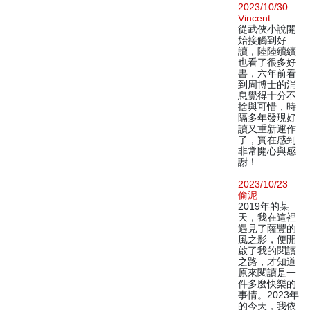
2023/10/30
Vincent
從武俠小說開
始接觸到好
讀，陸陸續續
也看了很多好
書，六年前看
到周博士的消
息覺得十分不
捨與可惜，時
隔多年發現好
讀又重新運作
了，實在感到
非常開心與感
謝！
2023/10/23
偷泥
2019年的某
天，我在這裡
遇見了薩豐的
風之影，便開
啟了我的閱讀
之路，才知道
原來閱讀是一
件多麼快樂的
事情。2023年
的今天，我依