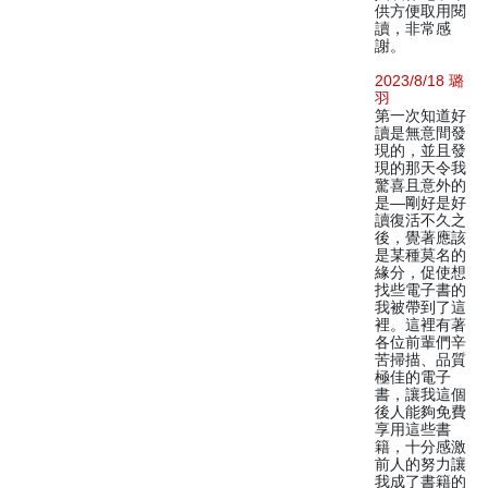
供方便取用閱
讀，非常感
謝。
2023/8/18 璐
羽
第一次知道好
讀是無意間發
現的，並且發
現的那天令我
驚喜且意外的
是—剛好是好
讀復活不久之
後，覺著應該
是某種莫名的
緣分，促使想
找些電子書的
我被帶到了這
裡。這裡有著
各位前輩們辛
苦掃描、品質
極佳的電子
書，讓我這個
後人能夠免費
享用這些書
籍，十分感激
前人的努力讓
我成了書籍的