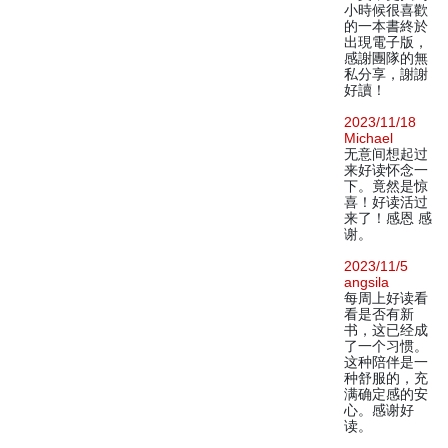
小時候很喜歡
的一本書終於
出現電子版，
感謝團隊的無
私分享，謝謝
好讀！
2023/11/18
Michael
无意间想起过
来好读怀念一
下。竟然是惊
喜！好读活过
来了！感恩 感
谢。
2023/11/5
angsila
每周上好读看
看是否有新
书，这已经成
了一个习惯。
这种陪伴是一
种舒服的，充
满确定感的安
心。感谢好
读。