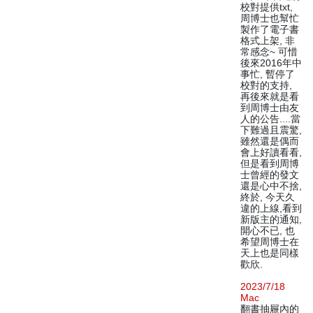
校對提供txt,
周博士也幫忙
製作了電子書
格式上架, 非
常感念~ 可惜
後來2016年中
事忙, 暫停了
校對的支持,
再後來就是看
到周博士由友
人的公告....當
下難過且震驚,
雖然還是偶而
會上好讀看看,
但是看到周博
士曾經的發文
還是心中不捨,
終於, 今天久
違的上線,看到
新版主的通知,
開心不已, 也
希望周博士在
天上也是同樣
歡欣.
2023/7/18
Mac
翻書抽屜內的