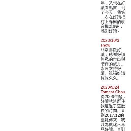
年，又想在好
讀看點書，到
了今天，我第
一次在好讀把
村上春樹的收
音機2讀完，
感謝好讀~
2023/10/3
snow
非常喜歡好
讀，感謝好讀
無私的付出與
陪伴的歲月。
永遠支持好
讀。祝福好讀
長長久久。
2023/9/24
Tomcat Chou
從2006年起，
好讀就這麼伴
我度過了這麼
長的時間。直
到2017.12的
噩耗傳來，我
以為就此不再
見好讀。直到