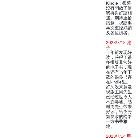
Kindle，很舊
沒有開啟了使
我再與好讀相
遇。期待重拾
讀趣，祝讀趣
再次重臨好讀
及各位讀者。
2023/7/18 池
子
十年前发现好
读，获得了很
多排版非常好
的电子书，现
在还有当年下
载的很多书存
在kindle里。
好久没来竟发
现版主周先生
已经过世令人
不胜唏嘘。感
谢周先生带来
好读，给予纷
繁复杂的网络
一方书香雅
地。
2023/7/14 甲