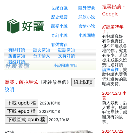
搜尋好讀 -
世紀百強
隨身智囊
Google
歷史煙雲
武俠小說
懸疑小說
言情小說
好讀第25年
了
。
奇幻小說
小說園地
有好讀真好，
有你也真好。
有聲書籍
但不知遍及各
有關好讀
讀友需知
勘誤需知
地的你，究竟
有多少。若你
製書需知
分工輸入
支持好讀
從未或很久沒
聯絡好讀
贊助過好讀，
小說園地 書目
請按這裡
，贊
助好讀也讓我
們知道你的鼓
喬賽．薩拉馬戈
《死神放長假》
勵與支持。
說明
2024/12/3 小
黄
前人栽树，后
2023/10/18
人乘凉。感谢
2023/10/18
好读网站，感
谢所有的故
2023/10/18
事。
2024/10/22
好讀