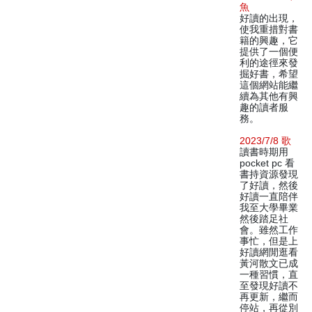
魚
好讀的出現，
使我重措對書
籍的興趣，它
提供了一個便
利的途徑來發
掘好書，希望
這個網站能繼
續為其他有興
趣的讀者服
務。
2023/7/8 歌
讀書時期用
pocket pc 看
書持資源發現
了好讀，然後
好讀一直陪伴
我至大學畢業
然後踏足社
會。雖然工作
事忙，但是上
好讀網閒逛看
黃河散文已成
一種習慣，直
至發現好讀不
再更新，繼而
停站，再從別