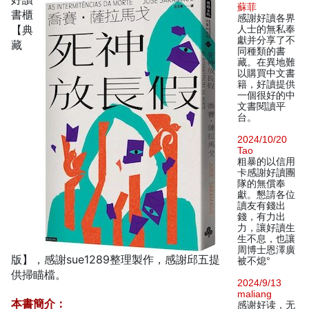
蘇菲
書櫃
感謝好讀各界
【典
人士的無私奉
獻并分享了不
藏
同種類的書
藏。在異地難
以購買中文書
籍，好讀提供
一個很好的中
文書閱讀平
台。
2024/10/20
Tao
粗暴的以信用
卡感謝好讀團
隊的無償奉
獻。懇請各位
讀友有錢出
錢，有力出
力，讓好讀生
生不息，也讓
周博士恩澤廣
版】，感謝sue1289整理製作，感謝邱五提
被不熄°
供掃瞄檔。
2024/9/13
maliang
本書簡介：
感谢好读，无