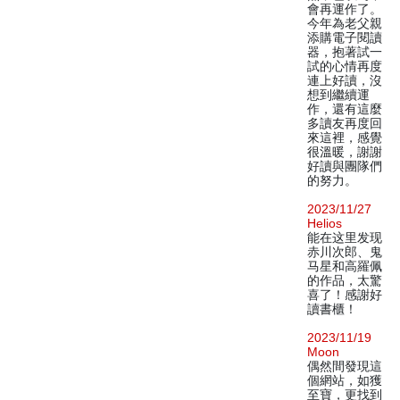
會再運作了。
今年為老父親
添購電子閱讀
器，抱著試一
試的心情再度
連上好讀，沒
想到繼續運
作，還有這麼
多讀友再度回
來這裡，感覺
很溫暖，謝謝
好讀與團隊們
的努力。
2023/11/27
Helios
能在这里发现
赤川次郎、鬼
马星和高羅佩
的作品，太驚
喜了！感謝好
讀書櫃！
2023/11/19
Moon
偶然間發現這
個網站，如獲
至寶，更找到