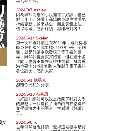
动到我泪流。
2024/9/7 Ashley
因為尋找高陽的小說知道了好讀，也已
經十年了。好讀上高陽的小說也慢慢地
持續更新，越來越全，而且質量上佳，
值得珍藏。感謝好讀！感謝校對者！
2024/6/14 Skelen
第一次知道好讀是在2011年，還記得那
時身在外國的我要找<那些年>是十分困
難，就是好讀令我發現了電子書的世
界。雖然我也會買實體書，但在這十多
年間，也會不斷在這裡找書看。身處香
港也要十分感謝創辦人和製作電子書的
各位讀友，感謝大家！
2024/6/1 德瑞克
感谢你无私的分享。
2024/5/18 布莱恩
《好讀》網站可以說是啟蒙了我對文學
的興趣，一個提供了我自由自在悠遊於
文學書海之中的平台，太感謝《好讀》
了。
爾文
2024/5/8 rc
去年偶然發現好讀，覺得這裡根本是寶