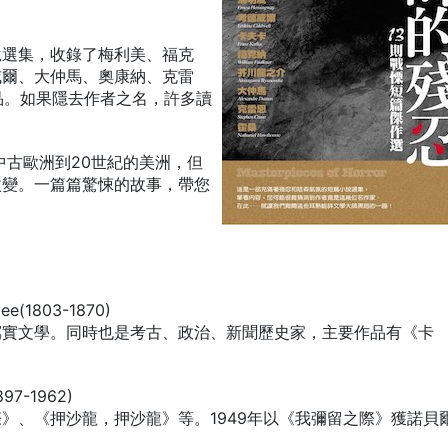
說選集，收錄了梅利美、福克
威爾、大仲馬、奧康納、克雷
作品。如果隱去作者之名，許多讀
。
中古歐洲到20世紀的美洲，但
改變。一篇篇驚悚的故事，帶您
(1803-1870)
寫實文學。同時也是考古、政治、新聞歷史家，主要作品有《卡
97-1962)
》、《押沙龍，押沙龍》等。1949年以《我彌留之際》獲諾貝