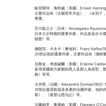
歐尼斯特．海明威〔美國〕Ernest Hemingwa
主要作品有《太陽照常升起》、《永別了，
學獎。
芥川龍之介〔日本〕Akutagawu Ryuunosuk
日本大正時期的重要作家，作品多由古今
獄變》等。
佛朗茨．卡夫卡〔奧地利〕Franz Kafka(188
20世紀初的重要作家，主要作品有《鄉村
厄斯金．考德威爾〔美國〕Erskine Caldwell
多用美國南方家鄉的黑人及窮人為原型，
路》等等。
大仲馬〔法國〕Alexandre Dumas(1802-1
19世紀最受歡迎及多產的法國作家。他的
客》、《基督山恩仇記》等。
法蘭納里．奧康納〔美國〕Flannery O'Conno