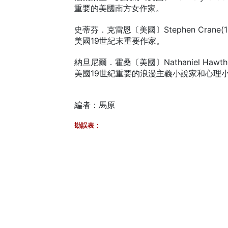
重要的美國南方女作家。
史蒂芬．克雷恩〔美國〕Stephen Crane(18
美國19世紀末重要作家。
納旦尼爾．霍桑〔美國〕Nathaniel Hawthor
美國19世紀重要的浪漫主義小說家和心理
編者：馬原
勘誤表：