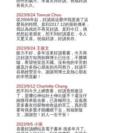
陪伴的歲月。永遠支持好讀。祝福好讀
長長久久。
2023/9/24 Tomcat Chou
從2006年起，好讀就這麼伴我度過了這
麼長的時間。直到2017.12的噩耗傳來，
我以為就此不再見好讀。直到今日，偶
然想起老朋友，想不到好讀還在，令人
又驚又喜。祝福好讀，好讀長存。
2023/9/24 王俊文
眼力不好，多年沒來好讀看書，今天再
訪好讀方知周劍輝博士已往生，不勝唏
噓，希望他安息天國。沒有他的辛苦創
建及許多熱心朋友的共同努力，好讀不
容易經營至今。謝謝周博士及熱心朋友
的辛勞貢獻！
2023/9/12 Charlotte Chang
想不到今天上網查看，好讀竟然復活
了，是哪位神仙壯士伸出援手？還沒仔
細搜尋來龍去脈，已喜極而泣。這嘉惠
眾多書友但卻無啥收益的苦工，真的需
要有很多愛才能繼續下去，祝福新版
主，謝謝您！好人一生平安！
2023/9/5 小張
喜愛好讀網站及電子書本 很多年月了。