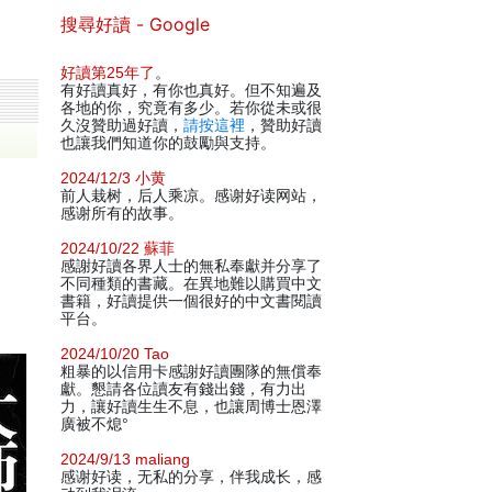
搜尋好讀 - Google
好讀第25年了
。
有好讀真好，有你也真好。但不知遍及
各地的你，究竟有多少。若你從未或很
久沒贊助過好讀，
請按這裡
，贊助好讀
也讓我們知道你的鼓勵與支持。
2024/12/3 小黄
前人栽树，后人乘凉。感谢好读网站，
感谢所有的故事。
2024/10/22 蘇菲
感謝好讀各界人士的無私奉獻并分享了
不同種類的書藏。在異地難以購買中文
書籍，好讀提供一個很好的中文書閱讀
平台。
2024/10/20 Tao
粗暴的以信用卡感謝好讀團隊的無償奉
獻。懇請各位讀友有錢出錢，有力出
力，讓好讀生生不息，也讓周博士恩澤
廣被不熄°
2024/9/13 maliang
感谢好读，无私的分享，伴我成长，感