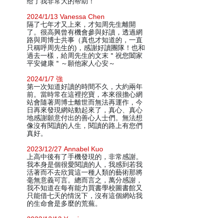
给了我非常大的帮助！
2024/1/13 Vanessa Chen
隔了七年才又上來，才知周先生離開
了。很高興曾有機會參與好讀，透過網
路與周博士共事（真也才知道的，一直
只稱呼周先生的)，感謝好讀團隊！也和
過去一樣，給周先生的文末＂祝您闔家
平安健康＂～願他家人心安～
2024/1/7 強
第一次知道好讀的時間不久，大約兩年
前。當時常在這裡挖寶，本來很擔心網
站會隨著周博士離世而無法再運作，今
日再來發現網站動起來了，真心、真心
地感謝願意付出的善心人士們。無法想
像沒有閱讀的人生，閱讀的路上有您們
真好。
2023/12/27 Annabel Kuo
上高中後有了手機發現的，非常感謝。
我本身是個很愛閱讀的人，我感到若我
活著而不去欣賞這一種人類的藝術那將
毫無意義可言。總而言之，萬分感謝，
我不知道在每有能力買書學校圖書館又
只能借七天的情況下，沒有這個網站我
的生命會是多麼的荒蕪。