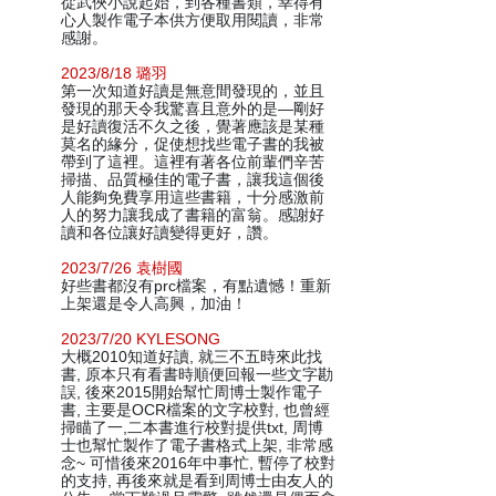
從武俠小說起始，到各種書類，幸得有
心人製作電子本供方便取用閱讀，非常
感謝。
2023/8/18 璐羽
第一次知道好讀是無意間發現的，並且
發現的那天令我驚喜且意外的是—剛好
是好讀復活不久之後，覺著應該是某種
莫名的緣分，促使想找些電子書的我被
帶到了這裡。這裡有著各位前輩們辛苦
掃描、品質極佳的電子書，讓我這個後
人能夠免費享用這些書籍，十分感激前
人的努力讓我成了書籍的富翁。感謝好
讀和各位讓好讀變得更好，讚。
2023/7/26 袁樹國
好些書都沒有prc檔案，有點遺憾！重新
上架還是令人高興，加油！
2023/7/20 KYLESONG
大概2010知道好讀, 就三不五時來此找
書, 原本只有看書時順便回報一些文字勘
誤, 後來2015開始幫忙周博士製作電子
書, 主要是OCR檔案的文字校對, 也曾經
掃瞄了一,二本書進行校對提供txt, 周博
士也幫忙製作了電子書格式上架, 非常感
念~ 可惜後來2016年中事忙, 暫停了校對
的支持, 再後來就是看到周博士由友人的