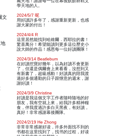
藏天地！謝謝每一位在幕後默默耕耘文
學天地的人。
2024/5/7 呢
爾文
用好讀許多年了，感謝重新更新，也感
謝大家的付出！
2024/4/4 R
這里居然能找到哈維爾．西耶拉的書！
《地
驚喜萬分！希望能讀到更多這位歷史小
說大師的作品！感恩每一位好讀團隊！
2024/3/14 Beatlebum
在好讀挖寶好幾年，以為好讀不會更新
了，但還是偶爾會上來看看，沒想到又
有新書了，超級感動！好讀真的陪我渡
過好多個通勤的日子跟愜意的週末，謝
謝好讀！
草
2024/3/9 Christine
好讀是我這個文字工作者隨時隨地的好
朋友，我有空就上來，給我許多精神糧
食，伴我度過許多白天黑夜，有好讀，
真好！非常感謝幕後團隊。
2024/2/19 He Zhong
非常非常感谢好读，许多外面找不到的
书都在这里找到了，找书的过程，好读