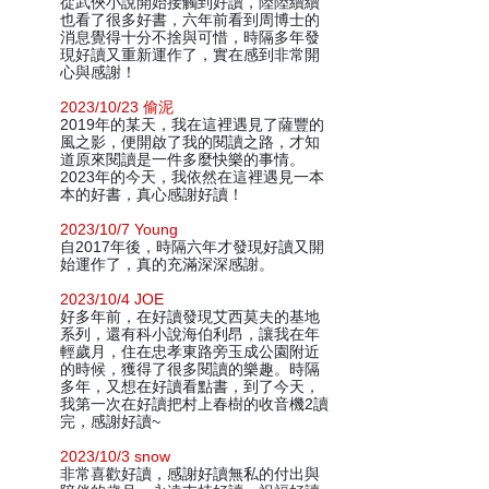
從武俠小說開始接觸到好讀，陸陸續續
也看了很多好書，六年前看到周博士的
消息覺得十分不捨與可惜，時隔多年發
現好讀又重新運作了，實在感到非常開
心與感謝！
2023/10/23 偷泥
2019年的某天，我在這裡遇見了薩豐的
風之影，便開啟了我的閱讀之路，才知
道原來閱讀是一件多麼快樂的事情。
2023年的今天，我依然在這裡遇見一本
本的好書，真心感謝好讀！
2023/10/7 Young
自2017年後，時隔六年才發現好讀又開
始運作了，真的充滿深深感謝。
2023/10/4 JOE
好多年前，在好讀發現艾西莫夫的基地
系列，還有科小說海伯利昂，讓我在年
輕歲月，住在忠孝東路旁玉成公園附近
的時候，獲得了很多閱讀的樂趣。時隔
多年，又想在好讀看點書，到了今天，
我第一次在好讀把村上春樹的收音機2讀
完，感謝好讀~
2023/10/3 snow
非常喜歡好讀，感謝好讀無私的付出與