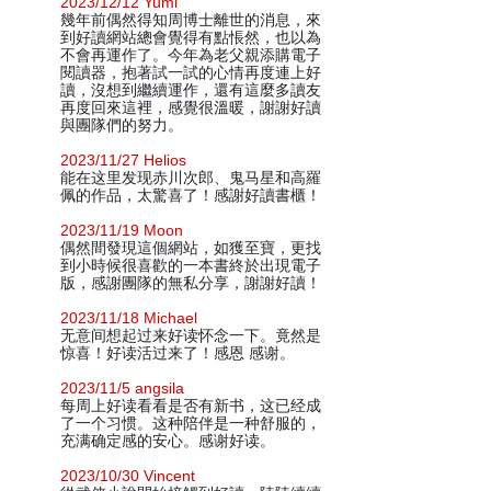
2023/12/12 Yumi
幾年前偶然得知周博士離世的消息，來
到好讀網站總會覺得有點悵然，也以為
不會再運作了。今年為老父親添購電子
閱讀器，抱著試一試的心情再度連上好
讀，沒想到繼續運作，還有這麼多讀友
再度回來這裡，感覺很溫暖，謝謝好讀
與團隊們的努力。
2023/11/27 Helios
能在这里发现赤川次郎、鬼马星和高羅
佩的作品，太驚喜了！感謝好讀書櫃！
2023/11/19 Moon
偶然間發現這個網站，如獲至寶，更找
到小時候很喜歡的一本書終於出現電子
版，感謝團隊的無私分享，謝謝好讀！
2023/11/18 Michael
无意间想起过来好读怀念一下。竟然是
惊喜！好读活过来了！感恩 感谢。
2023/11/5 angsila
每周上好读看看是否有新书，这已经成
了一个习惯。这种陪伴是一种舒服的，
充满确定感的安心。感谢好读。
2023/10/30 Vincent