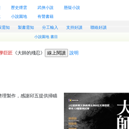
囊
歷史煙雲
武俠小說
懸疑小說
說
小說園地
有聲書籍
誤需知
製書需知
分工輸入
支持好讀
聯絡好讀
小說園地 書目
學巨匠
《大師的殘忍》
說明
9整理製作，感謝邱五提供掃瞄