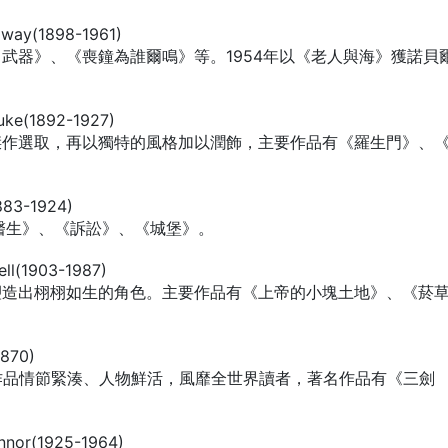
y(1898-1961)
武器》、《喪鐘為誰爾鳴》等。1954年以《老人與海》獲諾貝
e(1892-1927)
傑作選取，再以獨特的風格加以潤飾，主要作品有《羅生門》、
3-1924)
醫生》、《訴訟》、《城堡》。
(1903-1987)
塑造出栩栩如生的角色。主要作品有《上帝的小塊土地》、《菸
870)
作品情節緊湊、人物鮮活，風靡全世界讀者，著名作品有《三劍
r(1925-1964)