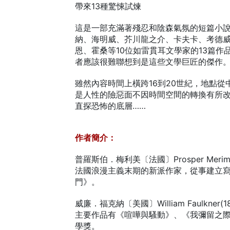
帶來13種驚悚試煉
這是一部充滿著殘忍和陰森氣氛的短篇小
納、海明威、芥川龍之介、卡夫卡、考德
恩、霍桑等10位如雷貫耳文學家的13篇
者應該很難聯想到是這些文學巨匠的傑作
雖然內容時間上橫跨16到20世紀，地點從
是人性的險惡面不因時間空間的轉換有所
直探恐怖的底層……
作者簡介：
普羅斯伯．梅利美〔法國〕Prosper Merimee
法國浪漫主義末期的新派作家，從事建立
門》。
威廉．福克納〔美國〕William Faulkner(18
主要作品有《喧嘩與騷動》、《我彌留之際
學獎。