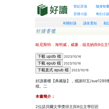
世紀百強
隨身智
言情小說
奇幻小
有關好讀
讀友需知
勘
歐尼斯特．海明威，威廉．福克納與8位文
2023/10/16
2023/10/16
2023/10/16
好讀書櫃【典藏版】，感謝邱五/sue128
檔。二
本書簡介：
2位諾貝爾文學獎得主與8位文學巨匠