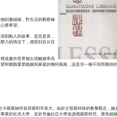
人物刻畫細膩，對生活的觀察極
天心懷希望。
又深刻動人的故事。是悲是喜，
無壓力的情況下，感受到百分百
書裡或書外世界都出現離婚率高
希望和樂觀重塑婚姻與家庭的獨特風格，該是另一種不同而難得
，在北卡羅萊納州首府羅利市長大。由於父母親特殊的教養觀念，她
績畢業於杜克大學，並於哥倫比亞大學攻讀俄羅斯研究。擅長細