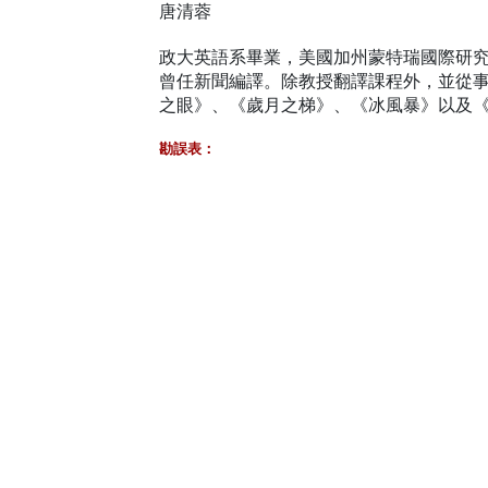
唐清蓉
政大英語系畢業，美國加州蒙特瑞國際研究學院(Monter
曾任新聞編譯。除教授翻譯課程外，並從
之眼》、《歲月之梯》、《冰風暴》以及
勘誤表：