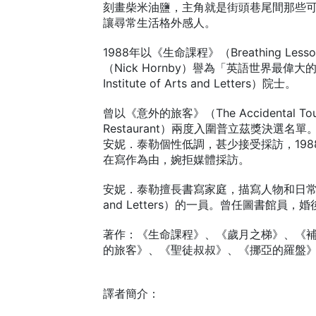
刻畫柴米油鹽，主角就是街頭巷尾間那些
讓尋常生活格外感人。
1988年以《生命課程》（Breathing L
（Nick Hornby）譽為「英語世界最偉大的
Institute of Arts and Letters）院士。
曾以《意外的旅客》（The Accidental Tou
Restaurant）兩度入圍普立茲獎決
安妮．泰勒個性低調，甚少接受採訪，1988年
在寫作為由，婉拒媒體採訪。
安妮．泰勒擅長書寫家庭，描寫人物和日常生活細膩
and Letters）的一員。曾任圖書館
著作：《生命課程》、《歲月之梯》、《
的旅客》、《聖徒叔叔》、《挪亞的羅盤
譯者簡介：