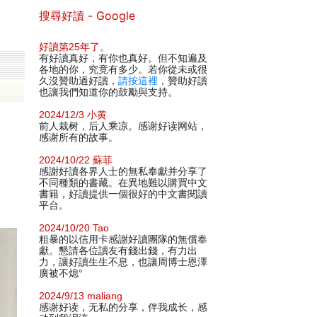
搜尋好讀 - Google
好讀第25年了
。
有好讀真好，有你也真好。但不知遍及
各地的你，究竟有多少。若你從未或很
久沒贊助過好讀，
請按這裡
，贊助好讀
也讓我們知道你的鼓勵與支持。
2024/12/3 小黄
前人栽树，后人乘凉。感谢好读网站，
感谢所有的故事。
2024/10/22 蘇菲
感謝好讀各界人士的無私奉獻并分享了
不同種類的書藏。在異地難以購買中文
書籍，好讀提供一個很好的中文書閱讀
平台。
2024/10/20 Tao
粗暴的以信用卡感謝好讀團隊的無償奉
獻。懇請各位讀友有錢出錢，有力出
力，讓好讀生生不息，也讓周博士恩澤
廣被不熄°
2024/9/13 maliang
感谢好读，无私的分享，伴我成长，感