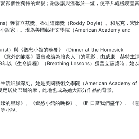
可愛卻個性獨特的鄉親；融詼諧與溫馨於一爐，使平凡處極度豐
essons）獲普立茲獎、魯迪道爾獎（Roddy Doyle）。和尼克．宏
小說家」。現為美國藝術文學院（American Academy and
rist）與《鄉愁小館的晚餐》（Dinner at the Homesick
選名單。《意外的旅客》還曾改編為膾炙人口的電影，由威廉．赫特主
以《生命課程》（Breathing Lessons）獲普立茲獎時，她
深刻。她是美國藝術文學院（American Academy of A
員，婚後定居於巴爾的摩，此地也成為她大部分作品的背景。
補綴的星球》、《鄉愁小館的晚餐》、《昨日當我們盛年》、《
》等小說。