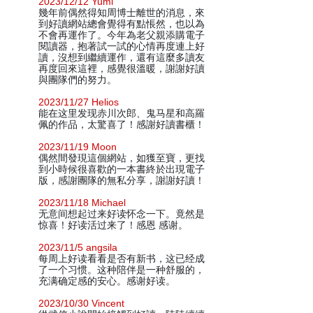
2023/12/12 Yumi
幾年前偶然得知周博士離世的消息，來
到好讀網站總會覺得有點悵然，也以為
不會再運作了。今年為老父親添購電子
閱讀器，抱著試一試的心情再度連上好
讀，沒想到繼續運作，還有這麼多讀友
再度回來這裡，感覺很溫暖，謝謝好讀
與團隊們的努力。
2023/11/27 Helios
能在这里发现赤川次郎、鬼马星和高羅
佩的作品，太驚喜了！感謝好讀書櫃！
2023/11/19 Moon
偶然間發現這個網站，如獲至寶，更找
到小時候很喜歡的一本書終於出現電子
版，感謝團隊的無私分享，謝謝好讀！
2023/11/18 Michael
无意间想起过来好读怀念一下。竟然是
惊喜！好读活过来了！感恩 感谢。
2023/11/5 angsila
每周上好读看看是否有新书，这已经成
了一个习惯。这种陪伴是一种舒服的，
充满确定感的安心。感谢好读。
2023/10/30 Vincent