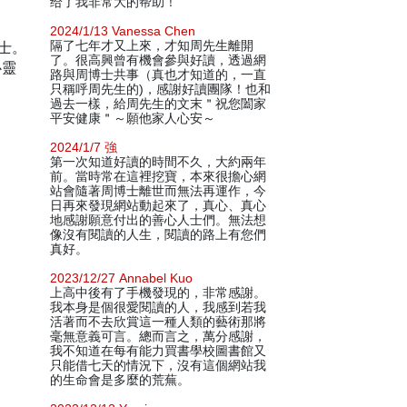
给了我非常大的帮助！
2024/1/13 Vanessa Chen
碩士。
隔了七年才又上來，才知周先生離開
了。很高興曾有機會參與好讀，透過網
心靈
路與周博士共事（真也才知道的，一直
只稱呼周先生的)，感謝好讀團隊！也和
過去一樣，給周先生的文末＂祝您闔家
平安健康＂～願他家人心安～
2024/1/7 強
第一次知道好讀的時間不久，大約兩年
前。當時常在這裡挖寶，本來很擔心網
站會隨著周博士離世而無法再運作，今
日再來發現網站動起來了，真心、真心
地感謝願意付出的善心人士們。無法想
像沒有閱讀的人生，閱讀的路上有您們
真好。
2023/12/27 Annabel Kuo
上高中後有了手機發現的，非常感謝。
我本身是個很愛閱讀的人，我感到若我
活著而不去欣賞這一種人類的藝術那將
毫無意義可言。總而言之，萬分感謝，
我不知道在每有能力買書學校圖書館又
只能借七天的情況下，沒有這個網站我
的生命會是多麼的荒蕪。