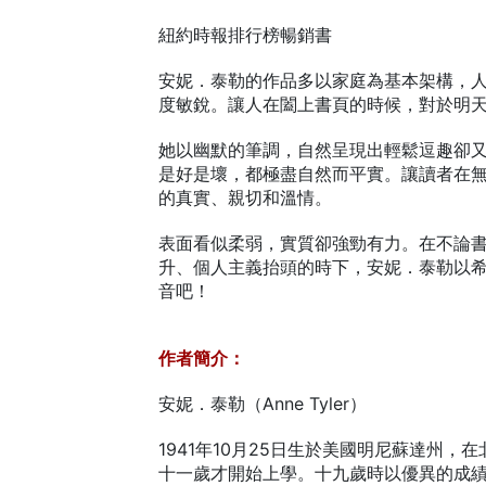
紐約時報排行榜暢銷書
安妮．泰勒的作品多以家庭為基本架構，
度敏銳。讓人在闔上書頁的時候，對於明
她以幽默的筆調，自然呈現出輕鬆逗趣卻
是好是壞，都極盡自然而平實。讓讀者在
的真實、親切和溫情。
表面看似柔弱，實質卻強勁有力。在不論
升、個人主義抬頭的時下，安妮．泰勒以
音吧！
作者簡介：
安妮．泰勒（Anne Tyler）
1941年10月25日生於美國明尼蘇達州
十一歲才開始上學。十九歲時以優異的成