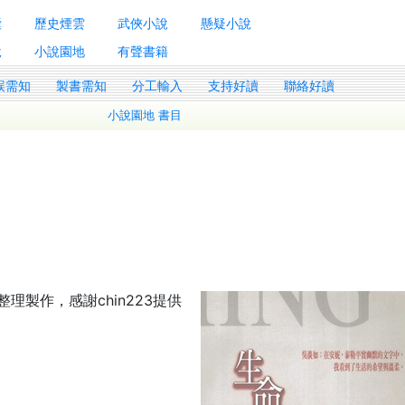
囊
歷史煙雲
武俠小說
懸疑小說
說
小說園地
有聲書籍
誤需知
製書需知
分工輸入
支持好讀
聯絡好讀
小說園地 書目
g整理製作，感謝chin223提供