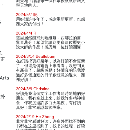
藏天地！謝謝每一位在幕後默默耕耘文
富，
學天地的人。
2024/5/7 呢
用好讀許多年了，感謝重新更新，也感
比
謝大家的付出！
2024/4/4 R
這里居然能找到哈維爾．西耶拉的書！
驚喜萬分！希望能讀到更多這位歷史小
說大師的作品！感恩每一位好讀團隊！
演。
2024/3/14 Beatlebum
以正
在好讀挖寶好幾年，以為好讀不會更新
了，但還是偶爾會上來看看，沒想到又
有新書了，超級感動！好讀真的陪我渡
過好多個通勤的日子跟愜意的週末，謝
rts
謝好讀！
2024/3/9 Christine
好讀是我這個文字工作者隨時隨地的好
意外
朋友，我有空就上來，給我許多精神糧
食，伴我度過許多白天黑夜，有好讀，
真好！非常感謝幕後團隊。
2024/2/19 He Zhong
非常非常感谢好读，许多外面找不到的
书都在这里找到了，找书的过程，好读