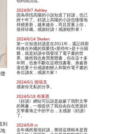
动到我泪流。
2024/9/7 Ashley
因為尋找高陽的小說知道了好讀，也已
經十年了。好讀上高陽的小說也慢慢地
持續更新，越來越全，而且質量上佳，
值得珍藏。感謝好讀！感謝校對者！
2024/6/14 Skelen
第一次知道好讀是在2011年，還記得那
時身在外國的我要找<那些年>是十分困
難，就是好讀令我發現了電子書的世
界。雖然我也會買實體書，但在這十多
年間，也會不斷在這裡找書看。身處香
港也要十分感謝創辦人和製作電子書的
各位讀友，感謝大家！
的聲
2024/6/1 德瑞克
感谢你无私的分享。
2024/5/18 布莱恩
《好讀》網站可以說是啟蒙了我對文學
的興趣，一個提供了我自由自在悠遊於
文學書海之中的平台，太感謝《好讀》
了。
直到
2024/5/8 rc
膩地
去年偶然發現好讀，覺得這裡根本是寶