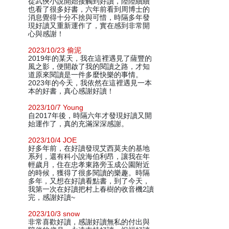
從武俠小說開始接觸到好讀，陸陸續續
也看了很多好書，六年前看到周博士的
消息覺得十分不捨與可惜，時隔多年發
現好讀又重新運作了，實在感到非常開
心與感謝！
2023/10/23 偷泥
2019年的某天，我在這裡遇見了薩豐的
風之影，便開啟了我的閱讀之路，才知
道原來閱讀是一件多麼快樂的事情。
2023年的今天，我依然在這裡遇見一本
本的好書，真心感謝好讀！
2023/10/7 Young
自2017年後，時隔六年才發現好讀又開
始運作了，真的充滿深深感謝。
2023/10/4 JOE
好多年前，在好讀發現艾西莫夫的基地
系列，還有科小說海伯利昂，讓我在年
輕歲月，住在忠孝東路旁玉成公園附近
的時候，獲得了很多閱讀的樂趣。時隔
多年，又想在好讀看點書，到了今天，
我第一次在好讀把村上春樹的收音機2讀
完，感謝好讀~
2023/10/3 snow
非常喜歡好讀，感謝好讀無私的付出與