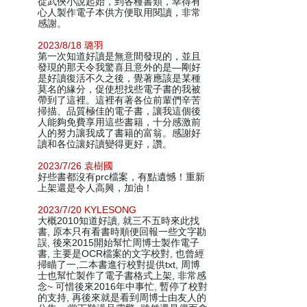
從武俠小說起始，到各種書類，幸得有
心人製作電子本供方便取用閱讀，非常
感謝。
2023/8/18 璐羽
第一次知道好讀是無意間發現的，並且
發現的那天令我驚喜且意外的是—剛好
是好讀復活不久之後，覺著應該是某種
莫名的緣分，促使想找些電子書的我被
帶到了這裡。這裡有著各位前輩們辛苦
掃描、品質極佳的電子書，讓我這個後
人能夠免費享用這些書籍，十分感激前
人的努力讓我成了書籍的富翁。感謝好
讀和各位讓好讀變得更好，讚。
2023/7/26 袁樹國
好些書都沒有prc檔案，有點遺憾！重新
上架還是令人高興，加油！
2023/7/20 KYLESONG
大概2010知道好讀, 就三不五時來此找
書, 原本只有看書時順便回報一些文字勘
誤, 後來2015開始幫忙周博士製作電子
書, 主要是OCR檔案的文字校對, 也曾經
掃瞄了一,二本書進行校對提供txt, 周博
士也幫忙製作了電子書格式上架, 非常感
念~ 可惜後來2016年中事忙, 暫停了校對
的支持, 再後來就是看到周博士由友人的