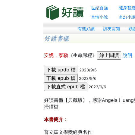
世紀百強
隨身智
言情小說
奇幻小
有關好讀
讀友需知
勘
安妮．泰勒
《生命課程》
說明
2023/9/6
2023/9/6
2023/9/6
好讀書櫃【典藏版】，感謝Angela Huan
掃瞄檔。
本書簡介：
普立茲文學獎經典名作