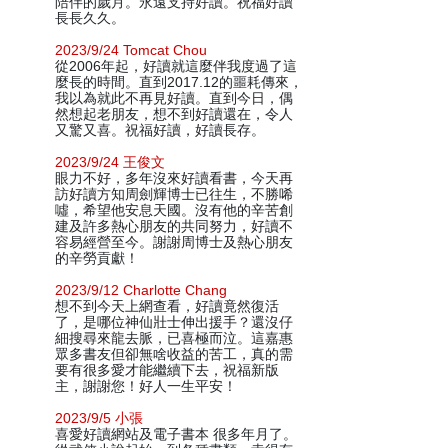
陪伴的歲月。永遠支持好讀。祝福好讀
長長久久。
2023/9/24 Tomcat Chou
從2006年起，好讀就這麼伴我度過了這
麼長的時間。直到2017.12的噩耗傳來，
我以為就此不再見好讀。直到今日，偶
然想起老朋友，想不到好讀還在，令人
又驚又喜。祝福好讀，好讀長存。
2023/9/24 王俊文
眼力不好，多年沒來好讀看書，今天再
訪好讀方知周劍輝博士已往生，不勝唏
噓，希望他安息天國。沒有他的辛苦創
建及許多熱心朋友的共同努力，好讀不
容易經營至今。謝謝周博士及熱心朋友
的辛勞貢獻！
2023/9/12 Charlotte Chang
想不到今天上網查看，好讀竟然復活
了，是哪位神仙壯士伸出援手？還沒仔
細搜尋來龍去脈，已喜極而泣。這嘉惠
眾多書友但卻無啥收益的苦工，真的需
要有很多愛才能繼續下去，祝福新版
主，謝謝您！好人一生平安！
2023/9/5 小張
喜愛好讀網站及電子書本 很多年月了。