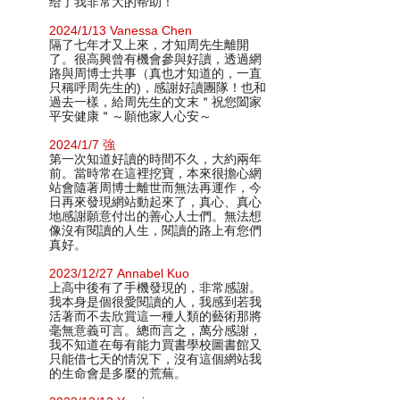
给了我非常大的帮助！
2024/1/13 Vanessa Chen
隔了七年才又上來，才知周先生離開
了。很高興曾有機會參與好讀，透過網
路與周博士共事（真也才知道的，一直
只稱呼周先生的)，感謝好讀團隊！也和
過去一樣，給周先生的文末＂祝您闔家
平安健康＂～願他家人心安～
2024/1/7 強
第一次知道好讀的時間不久，大約兩年
前。當時常在這裡挖寶，本來很擔心網
站會隨著周博士離世而無法再運作，今
日再來發現網站動起來了，真心、真心
地感謝願意付出的善心人士們。無法想
像沒有閱讀的人生，閱讀的路上有您們
真好。
2023/12/27 Annabel Kuo
上高中後有了手機發現的，非常感謝。
我本身是個很愛閱讀的人，我感到若我
活著而不去欣賞這一種人類的藝術那將
毫無意義可言。總而言之，萬分感謝，
我不知道在每有能力買書學校圖書館又
只能借七天的情況下，沒有這個網站我
的生命會是多麼的荒蕪。