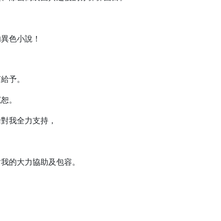
的異色小說！
何給予。
寬恕。
倫對我全力支持，
對我的大力協助及包容。