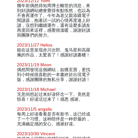
2023/12/12 Yumi
幾年前偶然得知周博士離世的消息，來
到好讀網站總會覺得有點悵然，也以為
不會再運作了。今年為老父親添購電子
閱讀器，抱著試一試的心情再度連上好
讀，沒想到繼續運作，還有這麼多讀友
再度回來這裡，感覺很溫暖，謝謝好讀
與團隊們的努力。
2023/11/27 Helios
能在这里发现赤川次郎、鬼马星和高羅
佩的作品，太驚喜了！感謝好讀書櫃！
2023/11/19 Moon
偶然間發現這個網站，如獲至寶，更找
到小時候很喜歡的一本書終於出現電子
版，感謝團隊的無私分享，謝謝好讀！
2023/11/18 Michael
无意间想起过来好读怀念一下。竟然是
惊喜！好读活过来了！感恩 感谢。
2023/11/5 angsila
每周上好读看看是否有新书，这已经成
了一个习惯。这种陪伴是一种舒服的，
充满确定感的安心。感谢好读。
2023/10/30 Vincent