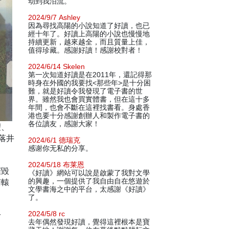
动到我泪流。
2024/9/7 Ashley
因為尋找高陽的小說知道了好讀，也已
經十年了。好讀上高陽的小說也慢慢地
持續更新，越來越全，而且質量上佳，
值得珍藏。感謝好讀！感謝校對者！
2024/6/14 Skelen
第一次知道好讀是在2011年，還記得那
時身在外國的我要找<那些年>是十分困
難，就是好讀令我發現了電子書的世
界。雖然我也會買實體書，但在這十多
年間，也會不斷在這裡找書看。身處香
港也要十分感謝創辦人和製作電子書的
各位讀友，感謝大家！
望、
落井
2024/6/1 德瑞克
感谢你无私的分享。
2024/5/18 布莱恩
摧毀
《好讀》網站可以說是啟蒙了我對文學
南轅
的興趣，一個提供了我自由自在悠遊於
文學書海之中的平台，太感謝《好讀》
了。
一
2024/5/8 rc
去年偶然發現好讀，覺得這裡根本是寶