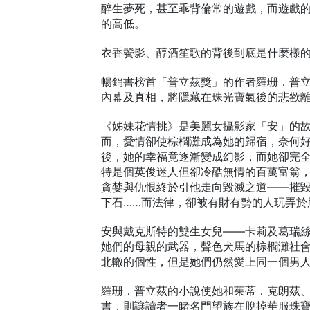
醉生夢死，甚至乖背倫常的遊戲，而遊戲
的高低。
衣香鬢影、醇酒笙歌的背後到底是什麼樣
暢銷書榜首「普立茲獎」的作者羅珊．普
內幕及真相，將隱藏在珠光寶氣後的悲歡
《姊妹花情挑》是美麗女攝影家「安」的
而，愛情卻使棕櫚灘成為她的歸宿，奈何
後，她的幸福竟逐漸變成幻影，而她卻完全
特是個英俊迷人但卻冷酷無情的百萬富翁
貪婪與仇恨終於引他走向毀滅之道——摧
下石……而法律，卻被有財有勢的人玩弄於
安與戴克斯特的雙生女兒——卡莉及葛瑞
她們的母親的武器，聲色犬馬的棕櫚灘社
北轍的個性，但是她們仍然愛上同一個男
羅珊．普立茲的小說使她和茱蒂．克朗茲
書，則讓讀者一睹名門望族在脫掉華服珠