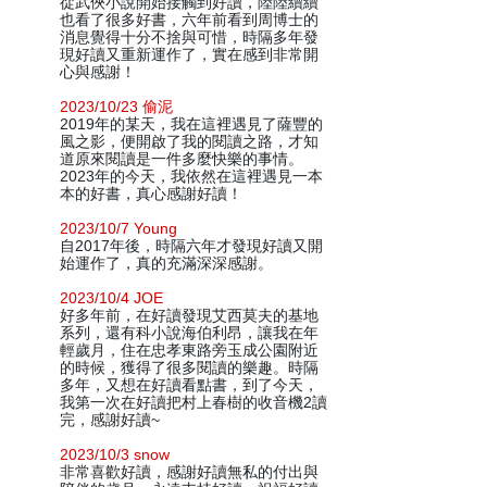
從武俠小說開始接觸到好讀，陸陸續續
也看了很多好書，六年前看到周博士的
消息覺得十分不捨與可惜，時隔多年發
現好讀又重新運作了，實在感到非常開
心與感謝！
2023/10/23 偷泥
2019年的某天，我在這裡遇見了薩豐的
風之影，便開啟了我的閱讀之路，才知
道原來閱讀是一件多麼快樂的事情。
2023年的今天，我依然在這裡遇見一本
本的好書，真心感謝好讀！
2023/10/7 Young
自2017年後，時隔六年才發現好讀又開
始運作了，真的充滿深深感謝。
2023/10/4 JOE
好多年前，在好讀發現艾西莫夫的基地
系列，還有科小說海伯利昂，讓我在年
輕歲月，住在忠孝東路旁玉成公園附近
的時候，獲得了很多閱讀的樂趣。時隔
多年，又想在好讀看點書，到了今天，
我第一次在好讀把村上春樹的收音機2讀
完，感謝好讀~
2023/10/3 snow
非常喜歡好讀，感謝好讀無私的付出與