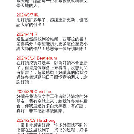
藏天地！謝謝每一位在幕後默默耕耘文
學天地的人。
2024/5/7 呢
用好讀許多年了，感謝重新更新，也感
謝大家的付出！
2024/4/4 R
這里居然能找到哈維爾．西耶拉的書！
驚喜萬分！希望能讀到更多這位歷史小
說大師的作品！感恩每一位好讀團隊！
2024/3/14 Beatlebum
在好讀挖寶好幾年，以為好讀不會更新
了，但還是偶爾會上來看看，沒想到又
有新書了，超級感動！好讀真的陪我渡
過好多個通勤的日子跟愜意的週末，謝
謝好讀！
2024/3/9 Christine
好讀是我這個文字工作者隨時隨地的好
朋友，我有空就上來，給我許多精神糧
食，伴我度過許多白天黑夜，有好讀，
真好！非常感謝幕後團隊。
2024/2/19 He Zhong
非常非常感谢好读，许多外面找不到的
书都在这里找到了，找书的过程，好读