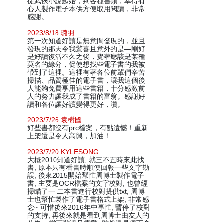
從武俠小說起始，到各種書類，幸得有
心人製作電子本供方便取用閱讀，非常
感謝。
2023/8/18 璐羽
第一次知道好讀是無意間發現的，並且
發現的那天令我驚喜且意外的是—剛好
是好讀復活不久之後，覺著應該是某種
莫名的緣分，促使想找些電子書的我被
帶到了這裡。這裡有著各位前輩們辛苦
掃描、品質極佳的電子書，讓我這個後
人能夠免費享用這些書籍，十分感激前
人的努力讓我成了書籍的富翁。感謝好
讀和各位讓好讀變得更好，讚。
2023/7/26 袁樹國
好些書都沒有prc檔案，有點遺憾！重新
上架還是令人高興，加油！
2023/7/20 KYLESONG
大概2010知道好讀, 就三不五時來此找
書, 原本只有看書時順便回報一些文字勘
誤, 後來2015開始幫忙周博士製作電子
書, 主要是OCR檔案的文字校對, 也曾經
掃瞄了一,二本書進行校對提供txt, 周博
士也幫忙製作了電子書格式上架, 非常感
念~ 可惜後來2016年中事忙, 暫停了校對
的支持, 再後來就是看到周博士由友人的