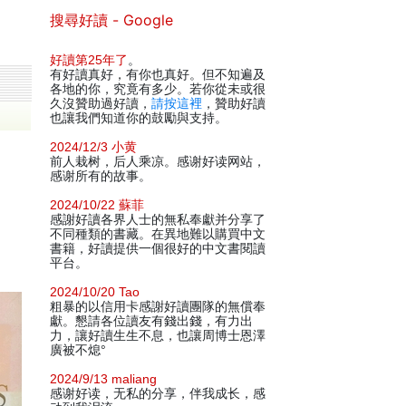
搜尋好讀 - Google
好讀第25年了
。
有好讀真好，有你也真好。但不知遍及
各地的你，究竟有多少。若你從未或很
久沒贊助過好讀，
請按這裡
，贊助好讀
也讓我們知道你的鼓勵與支持。
2024/12/3 小黄
前人栽树，后人乘凉。感谢好读网站，
感谢所有的故事。
2024/10/22 蘇菲
感謝好讀各界人士的無私奉獻并分享了
不同種類的書藏。在異地難以購買中文
書籍，好讀提供一個很好的中文書閱讀
平台。
2024/10/20 Tao
粗暴的以信用卡感謝好讀團隊的無償奉
獻。懇請各位讀友有錢出錢，有力出
力，讓好讀生生不息，也讓周博士恩澤
廣被不熄°
2024/9/13 maliang
感谢好读，无私的分享，伴我成长，感