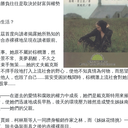
的勝負往往是取決於財富與權勢
的生活？
立茲首度向讀者揭露她所熟知的
離合赤裸裸地呈現在讀者眼前。
故事。她原不屬於棕櫚灘，然
好景不常、美夢易醒，不久之
束手無策……她的丈夫戴克斯
，不擇手段地打入上流社會的野心，使他不知真情為何物，而慾
毀他人，也毀了自己……當安受困於醜聞時，棕櫚灘上流社會對她
股掌……
絲——在逝去的愛情和腐敗的權力中成長，她們是戴克斯特用來
會，使她們迅速地成長早熟，後天的環境壓力雖然造成雙生姊妹
人——她們的父親。
、賈姬．柯林斯等人一同躋身暢銷作家之林，而《姊妹花情挑》
寶、除去偽裝面具之後的赤裸裸面目。