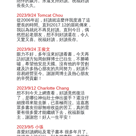
陪伴的歲月。永遠支持好讀。祝福好讀
長長久久。
2023/9/24 Tomcat Chou
從2006年起，好讀就這麼伴我度過了這
麼長的時間。直到2017.12的噩耗傳來，
我以為就此不再見好讀。直到今日，偶
然想起老朋友，想不到好讀還在，令人
又驚又喜。祝福好讀，好讀長存。
2023/9/24 王俊文
眼力不好，多年沒來好讀看書，今天再
訪好讀方知周劍輝博士已往生，不勝唏
噓，希望他安息天國。沒有他的辛苦創
建及許多熱心朋友的共同努力，好讀不
容易經營至今。謝謝周博士及熱心朋友
的辛勞貢獻！
2023/9/12 Charlotte Chang
想不到今天上網查看，好讀竟然復活
了，是哪位神仙壯士伸出援手？還沒仔
細搜尋來龍去脈，已喜極而泣。這嘉惠
眾多書友但卻無啥收益的苦工，真的需
要有很多愛才能繼續下去，祝福新版
主，謝謝您！好人一生平安！
2023/9/5 小張
喜愛好讀網站及電子書本 很多年月了。