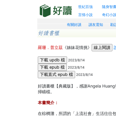
世紀百強
隨身智
言情小說
奇幻小
有關好讀
讀友需知
勘
羅珊．普立茲
《姊妹花情挑》
2023/8/14
2023/8/14
2023/8/14
好讀書櫃【典藏版】，感謝Angela Huan
掃瞄檔。
本書簡介：
在棕櫚灘，所謂的「上流社會」生活往往