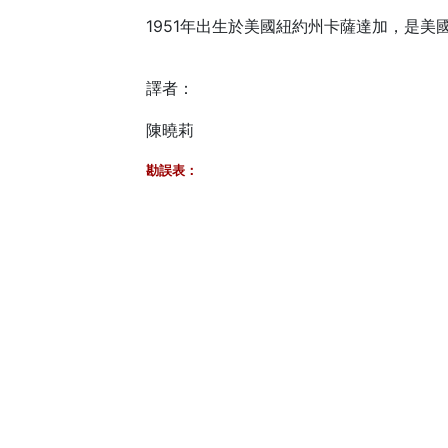
1951年出生於美國紐約州卡薩達加，是美
譯者：
陳曉莉
勘誤表：