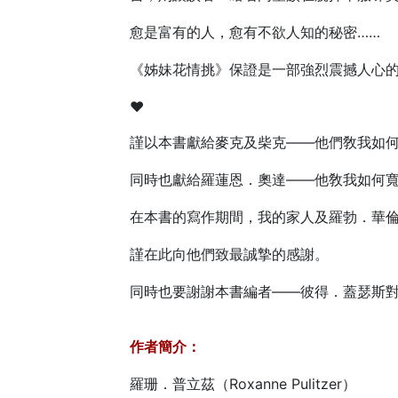
愈是富有的人，愈有不欲人知的秘密……
《姊妹花情挑》保證是一部強烈震撼人心
♥
謹以本書獻給麥克及柴克——他們敎我如
同時也獻給羅蓮恩．奧達——他敎我如何
在本書的寫作期間，我的家人及羅勃．華
謹在此向他們致最誠摯的感謝。
同時也要謝謝本書編者——彼得．蓋瑟斯
作者簡介：
羅珊．普立茲（Roxanne Pulitzer）