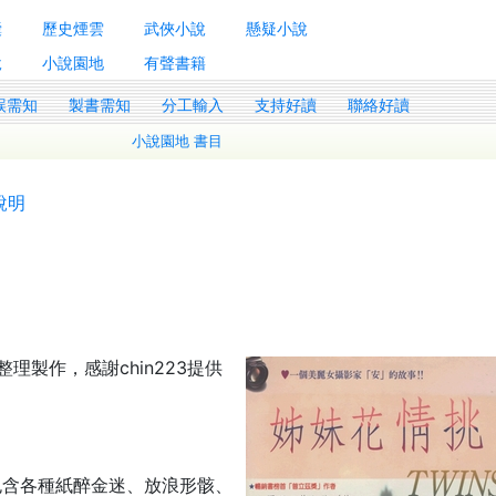
囊
歷史煙雲
武俠小說
懸疑小說
說
小說園地
有聲書籍
誤需知
製書需知
分工輸入
支持好讀
聯絡好讀
小說園地 書目
說明
g整理製作，感謝chin223提供
包含各種紙醉金迷、放浪形骸、