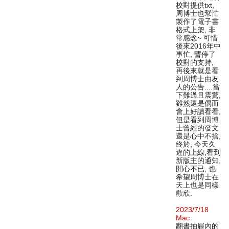
校對提供txt,
周博士也幫忙
製作了電子書
格式上架, 非
常感念~ 可惜
後來2016年中
事忙, 暫停了
校對的支持,
再後來就是看
到周博士由友
人的公告....當
下難過且震驚,
雖然還是偶而
會上好讀看看,
但是看到周博
士曾經的發文
還是心中不捨,
終於, 今天久
違的上線,看到
新版主的通知,
開心不已, 也
希望周博士在
天上也是同樣
歡欣.
2023/7/18
Mac
翻書抽屜內的