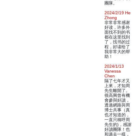
團隊。
2024/2/19 He
Zhong
非常非常感谢
好读，许多外
面找不到的书
都在这里找到
了，找书的过
程，好读给了
我非常大的帮
助！
2024/1/13
Vanessa
Chen
隔了七年才又
上來，才知周
先生離開了。
很高興曾有機
會參與好讀，
透過網路與周
博士共事（真
也才知道的，
一直只稱呼周
先生的)，感謝
好讀團隊！也
和過去一樣，