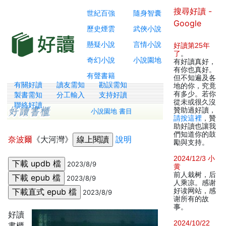
搜尋好讀 -
世紀百強
隨身智囊
Google
歷史煙雲
武俠小說
懸疑小說
言情小說
好讀第25年
了
。
奇幻小說
小說園地
有好讀真好，
有你也真好。
有聲書籍
但不知遍及各
有關好讀
讀友需知
勘誤需知
地的你，究竟
有多少。若你
製書需知
分工輸入
支持好讀
從未或很久沒
聯絡好讀
贊助過好讀，
小說園地 書目
請按這裡
，贊
助好讀也讓我
們知道你的鼓
奈波爾
《大河灣》
說明
勵與支持。
2024/12/3 小
2023/8/9
黄
前人栽树，后
2023/8/9
人乘凉。感谢
好读网站，感
2023/8/9
谢所有的故
事。
好讀
2024/10/22
書櫃