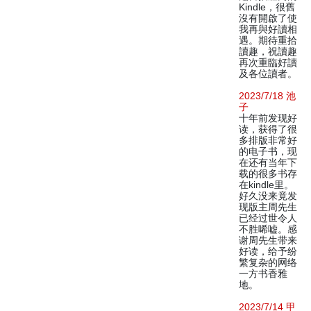
Kindle，很舊
沒有開啟了使
我再與好讀相
遇。期待重拾
讀趣，祝讀趣
再次重臨好讀
及各位讀者。
2023/7/18 池
子
十年前发现好
读，获得了很
多排版非常好
的电子书，现
在还有当年下
载的很多书存
在kindle里。
好久没来竟发
现版主周先生
已经过世令人
不胜唏嘘。感
谢周先生带来
好读，给予纷
繁复杂的网络
一方书香雅
地。
2023/7/14 甲