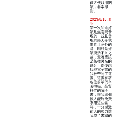
供方便取用閱
讀，非常感
謝。
2023/8/18 璐
羽
第一次知道好
讀是無意間發
現的，並且發
現的那天令我
驚喜且意外的
是—剛好是好
讀復活不久之
後，覺著應該
是某種莫名的
緣分，促使想
找些電子書的
我被帶到了這
裡。這裡有著
各位前輩們辛
苦掃描、品質
極佳的電子
書，讓我這個
後人能夠免費
享用這些書
籍，十分感激
前人的努力讓
我成了書籍的