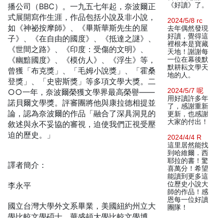
《好讀》了。
播公司（BBC）。一九五七年起，奈波爾正
式展開寫作生涯，作品包括小說及非小說，
2024/5/8 rc
如《神祕按摩師》、《畢斯華斯先生的屋
去年偶然發現
好讀，覺得這
子》、《在自由的國度》、《抵達之謎》、
裡根本是寶藏
《世間之路》、《印度：受傷的文明》、
天地！謝謝每
《幽黯國度》、《模仿人》、《浮生》等，
一位在幕後默
默耕耘文學天
曾獲「布克獎」、「毛姆小說獎」、「霍桑
地的人。
登獎」、「史密斯獎」等多項文學大獎。二
2024/5/7 呢
○○一年，奈波爾榮獲文學界最高榮譽——
用好讀許多年
諾貝爾文學獎。評審團將他與康拉德相提並
了，感謝重新
論，認為奈波爾的作品「融合了深具洞見的
更新，也感謝
大家的付出！
敘述與永不妥協的審視，迫使我們正視受壓
迫的歷史。」
2024/4/4 R
這里居然能找
到哈維爾．西
耶拉的書！驚
譯者簡介：
喜萬分！希望
能讀到更多這
位歷史小說大
李永平
師的作品！感
恩每一位好讀
國立台灣大學外文系畢業，美國紐約州立大
團隊！
學比較文學碩士、華盛頓大學比較文學博