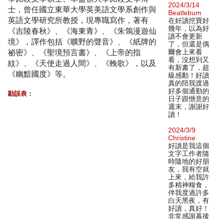
2024/3/14
士，曾任國立東華大學英美語文學系創作與
Beatlebum
英語文學研究所教授，現專職寫作，著有
在好讀挖寶好
幾年，以為好
《吉陵春秋》、《海東青》、《朱鴒漫遊仙
讀不會更新
境》，譯作包括《曠野的聲音》、《紙牌的
了，但還是偶
祕密》、《聖境預言書》、《上帝的指
爾會上來看
看，沒想到又
紋》、《天使走過人間》、《輓歌》，以及
有新書了，超
《幽黯國度》等。
級感動！好讀
真的陪我渡過
好多個通勤的
勘誤表：
日子跟愜意的
週末，謝謝好
讀！
2024/3/9
Christine
好讀是我這個
文字工作者隨
時隨地的好朋
友，我有空就
上來，給我許
多精神糧食，
伴我度過許多
白天黑夜，有
好讀，真好！
非常感謝幕後