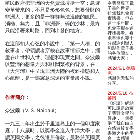
殖民政府把非洲的天然資源搜括一空；急遽
令我發現了電
子書的世界。
變革帶來的，不只是形形色色，想要發財的
雖然我也會買
非洲人，更多的是一群群無法溫飽的飢民。
實體書，但在
消極、無力，且「非洲夢」碎的沙林，最終
這十多年間，
也會不斷在這
只能沿著來時路，回到出發的地方。
裡找書看。身
處香港也要十
在這部扣人心弦的小說中，「第一人稱」的
分感謝創辦人
和製作電子書
敘事者，帶領讀者穿梭在故事情節之中，擺
的各位讀友，
盪在出世和入世、理想和現實之間。奈波爾
感謝大家！
以豐沛的想像力與和壯闊繁複的背景，在
2024/6/1 德瑞
《大河灣》中呈現非洲大陸的複雜樣態和人
克
心疏離，是一部寓意深遠的重量級小說。
感谢你无私的
分享。
2024/5/18 布
作者簡介：
莱恩
《好讀》網站
可以說是啟蒙
奈波爾（V. S. Naipaul）
了我對文學的
興趣，一個提
一九三二年出生於千里達島上的一個印度家
供了我自由自
在悠遊於文學
庭，十八歲時，以獎學金進入牛津大學，攻
書海之中的平
讀英國文學，之後遷居倫敦，服務於英國廣
台，太感謝