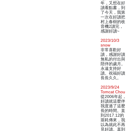
年，又想在好
讀看點書，到
了今天，我第
一次在好讀把
村上春樹的收
音機2讀完，
感謝好讀~
2023/10/3
snow
非常喜歡好
讀，感謝好讀
無私的付出與
陪伴的歲月。
永遠支持好
讀。祝福好讀
長長久久。
2023/9/24
Tomcat Chou
從2006年起，
好讀就這麼伴
我度過了這麼
長的時間。直
到2017.12的
噩耗傳來，我
以為就此不再
見好讀。直到