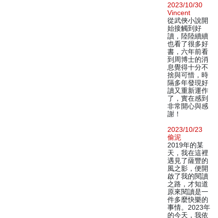
2023/10/30
Vincent
從武俠小說開
始接觸到好
讀，陸陸續續
也看了很多好
書，六年前看
到周博士的消
息覺得十分不
捨與可惜，時
隔多年發現好
讀又重新運作
了，實在感到
非常開心與感
謝！
2023/10/23
偷泥
2019年的某
天，我在這裡
遇見了薩豐的
風之影，便開
啟了我的閱讀
之路，才知道
原來閱讀是一
件多麼快樂的
事情。2023年
的今天，我依