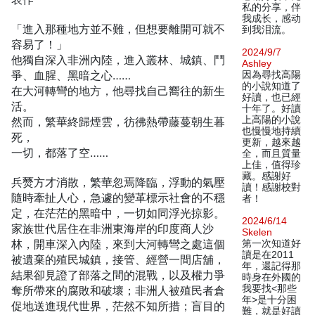
私的分享，伴
我成长，感动
「進入那種地方並不難，但想要離開可就不
到我泪流。
容易了！」
2024/9/7
他獨自深入非洲內陸，進入叢林、城鎮、鬥
Ashley
爭、血腥、黑暗之心……
因為尋找高陽
的小說知道了
在大河轉彎的地方，他尋找自己嚮往的新生
好讀，也已經
活。
十年了。好讀
上高陽的小說
然而，繁華終歸煙雲，彷彿熱帶藤蔓朝生暮
也慢慢地持續
死，
更新，越來越
一切，都落了空……
全，而且質量
上佳，值得珍
藏。感謝好
兵燹方才消散，繁華忽焉降臨，浮動的氣壓
讀！感謝校對
隨時牽扯人心，急遽的變革標示社會的不穩
者！
定，在茫茫的黑暗中，一切如同浮光掠影。
2024/6/14
家族世代居住在非洲東海岸的印度商人沙
Skelen
林，開車深入內陸，來到大河轉彎之處這個
第一次知道好
讀是在2011
被遺棄的殖民城鎮，接管、經營一間店舖，
年，還記得那
結果卻見證了部落之間的混戰，以及權力爭
時身在外國的
我要找<那些
奪所帶來的腐敗和破壞；非洲人被殖民者倉
年>是十分困
促地送進現代世界，茫然不知所措；盲目的
難，就是好讀