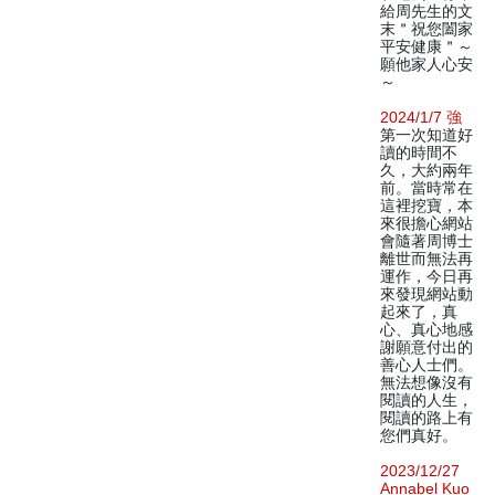
給周先生的文
末＂祝您闔家
平安健康＂～
願他家人心安
～
2024/1/7 強
第一次知道好
讀的時間不
久，大約兩年
前。當時常在
這裡挖寶，本
來很擔心網站
會隨著周博士
離世而無法再
運作，今日再
來發現網站動
起來了，真
心、真心地感
謝願意付出的
善心人士們。
無法想像沒有
閱讀的人生，
閱讀的路上有
您們真好。
2023/12/27
Annabel Kuo