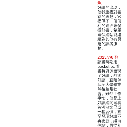
魚
好讀的出現，
使我重措對書
籍的興趣，它
提供了一個便
利的途徑來發
掘好書，希望
這個網站能繼
續為其他有興
趣的讀者服
務。
2023/7/8 歌
讀書時期用
pocket pc 看
書持資源發現
了好讀，然後
好讀一直陪伴
我至大學畢業
然後踏足社
會。雖然工作
事忙，但是上
好讀網閒逛看
黃河散文已成
一種習慣，直
至發現好讀不
再更新，繼而
停站，再從別