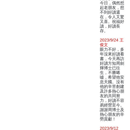
今日，偶然想
起老朋友，想
不到好讀還
在，令人又驚
又喜。祝福好
讀，好讀長
存。
2023/9/24 王
俊文
眼力不好，多
年沒來好讀看
書，今天再訪
好讀方知周劍
輝博士已往
生，不勝唏
噓，希望他安
息天國。沒有
他的辛苦創建
及許多熱心朋
友的共同努
力，好讀不容
易經營至今。
謝謝周博士及
熱心朋友的辛
勞貢獻！
2023/9/12