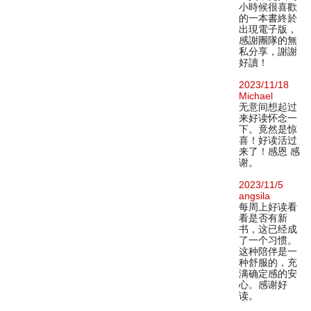
小時候很喜歡
的一本書終於
出現電子版，
感謝團隊的無
私分享，謝謝
好讀！
2023/11/18
Michael
无意间想起过
来好读怀念一
下。竟然是惊
喜！好读活过
来了！感恩 感
谢。
2023/11/5
angsila
每周上好读看
看是否有新
书，这已经成
了一个习惯。
这种陪伴是一
种舒服的，充
满确定感的安
心。感谢好
读。