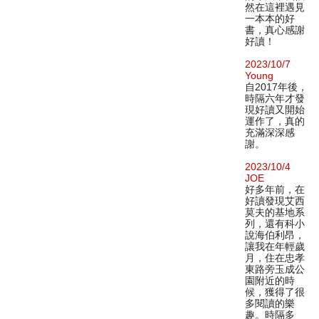
然在這裡遇見
一本本的好
書，真心感謝
好讀！
2023/10/7
Young
自2017年後，
時隔六年才發
現好讀又開始
運作了，真的
充滿深深感
謝。
2023/10/4
JOE
好多年前，在
好讀發現艾西
莫夫的基地系
列，還有科小
說海伯利昂，
讓我在年輕歲
月，住在忠孝
東路旁玉成公
園附近的時
候，獲得了很
多閱讀的樂
趣。時隔多