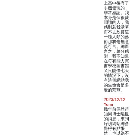
上高中後有了
手機發現的，
非常感謝。我
本身是個很愛
閱讀的人，我
感到若我活著
而不去欣賞這
一種人類的藝
術那將毫無意
義可言。總而
言之，萬分感
謝，我不知道
在每有能力買
書學校圖書館
又只能借七天
的情況下，沒
有這個網站我
的生命會是多
麼的荒蕪。
2023/12/12
Yumi
幾年前偶然得
知周博士離世
的消息，來到
好讀網站總會
覺得有點悵
然，也以為不