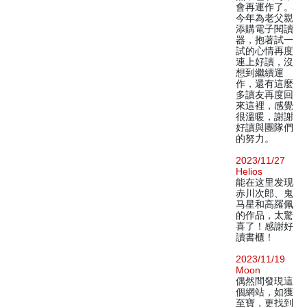
會再運作了。
今年為老父親
添購電子閱讀
器，抱著試一
試的心情再度
連上好讀，沒
想到繼續運
作，還有這麼
多讀友再度回
來這裡，感覺
很溫暖，謝謝
好讀與團隊們
的努力。
2023/11/27
Helios
能在这里发现
赤川次郎、鬼
马星和高羅佩
的作品，太驚
喜了！感謝好
讀書櫃！
2023/11/19
Moon
偶然間發現這
個網站，如獲
至寶，更找到