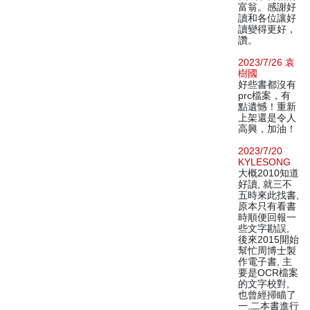
富翁。感謝好
讀和各位讓好
讀變得更好，
讚。
2023/7/26 袁
樹國
好些書都沒有
prc檔案，有
點遺憾！重新
上架還是令人
高興，加油！
2023/7/20
KYLESONG
大概2010知道
好讀, 就三不
五時來此找書,
原本只有看書
時順便回報一
些文字勘誤,
後來2015開始
幫忙周博士製
作電子書, 主
要是OCR檔案
的文字校對,
也曾經掃瞄了
一,二本書進行