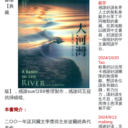
蘇菲
【典
感謝好讀各界
藏
人士的無私奉
獻并分享了不
同種類的書
藏。在異地難
以購買中文書
籍，好讀提供
一個很好的中
文書閱讀平
台。
2024/10/20
Tao
粗暴的以信用
卡感謝好讀團
隊的無償奉
獻。懇請各位
讀友有錢出
錢，有力出
版】，感謝sue1289整理製作，感謝邱五提
力，讓好讀生
供掃瞄檔。
生不息，也讓
周博士恩澤廣
被不熄°
本書簡介：
2024/9/13
二○○一年諾貝爾文學獎得主奈波爾經典代
maliang
感谢好读，无
表作