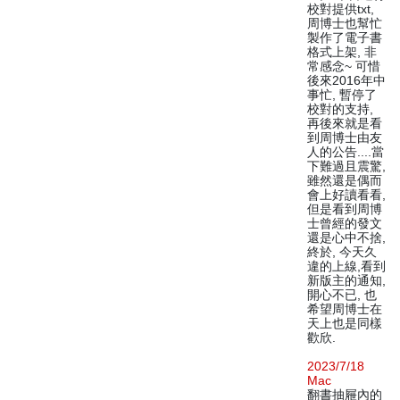
校對提供txt,
周博士也幫忙
製作了電子書
格式上架, 非
常感念~ 可惜
後來2016年中
事忙, 暫停了
校對的支持,
再後來就是看
到周博士由友
人的公告....當
下難過且震驚,
雖然還是偶而
會上好讀看看,
但是看到周博
士曾經的發文
還是心中不捨,
終於, 今天久
違的上線,看到
新版主的通知,
開心不已, 也
希望周博士在
天上也是同樣
歡欣.
2023/7/18
Mac
翻書抽屜內的