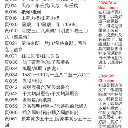
2024/3/14
頁014 天啟二年壬戍/天啟二年壬戌
Beatlebum
頁016 祇候/祗候
在好讀挖寶好
幾年，以為好
頁016 出死力構/出死力搆
讀不會更新
頁020 隆慶二年/隆慶二年（1568）
了，但還是偶
頁020 明史三〇八嵩傳/《明史》卷三〇
爾會上來看
看，沒想到又
八〈嚴嵩傳〉
有新書了，超
頁021 留侍京邸，然自/留侍京邸，帝許
級感動！好讀
真的陪我渡過
之，然自
好多個通勤的
頁021 往往失指/往往失旨
日子跟愜意的
頁030 仙子茶蘼香/仙子荼蘼香
週末，謝謝好
讀！
頁034 萬歷/萬曆（多處）
頁034 1582—1902/一五八二至一六○二
2024/3/9
頁035 傜役/徭役
Christine
好讀是我這個
頁042 皆與歷書合/皆與曆書合
文字工作者隨
頁042 干支均與歷合/干支均與曆合
時隨地的好朋
友，我有空就
頁055 素蛾篇/素娥篇。
上來，給我許
頁059 吾嘗觀明代騷人/吾嘗觀前代騷人
多精神糧食，
頁060 插入周軒靜詩/插入周靜軒詩
伴我度過許多
白天黑夜，有
頁061 原本實少五十三面/原本實少五十三
好讀，真好！
回
非常感謝幕後