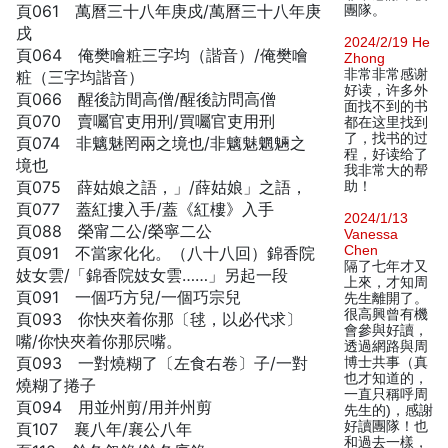
頁061 萬曆三十八年庚戍/萬曆三十八年庚
團隊。
戌
2024/2/19 He
頁064 俺樊噲粧三字均（諧音）/俺樊噲
Zhong
非常非常感谢
粧（三字均諧音）
好读，许多外
頁066 醒後訪間高僧/醒後訪問高僧
面找不到的书
頁070 賣囑官吏用刑/買囑官吏用刑
都在这里找到
了，找书的过
頁074 非魑魅罔兩之境也/非魑魅魍魎之
程，好读给了
境也
我非常大的帮
頁075 薛姑娘之語，」/薛姑娘」之語，
助！
頁077 蓋紅摟入手/蓋《紅樓》入手
2024/1/13
頁088 榮甯二公/榮寧二公
Vanessa
Chen
頁091 不當家化化。（八十八回）錦香院
隔了七年才又
妓女雲/「錦香院妓女雲……」另起一段
上來，才知周
頁091 一個巧方兒/一個巧宗兒
先生離開了。
很高興曾有機
頁093 你快夾着你那〔毬，以必代求〕
會參與好讀，
嘴/你快夾着你那屄嘴。
透過網路與周
頁093 一對燒糊了〔左食右卷〕子/一對
博士共事（真
也才知道的，
燒糊了捲子
一直只稱呼周
頁094 用並州剪/用并州剪
先生的)，感謝
好讀團隊！也
頁107 襄八年/襄公八年
和過去一樣，