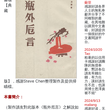
蘇菲
【典
感謝好讀各界
藏
人士的無私奉
獻并分享了不
同種類的書
藏。在異地難
以購買中文書
籍，好讀提供
一個很好的中
文書閱讀平
台。
2024/10/20
Tao
粗暴的以信用
卡感謝好讀團
隊的無償奉
獻。懇請各位
讀友有錢出
錢，有力出
版】，感謝Steve Chen整理製作及提供掃
力，讓好讀生
生不息，也讓
瞄檔。
周博士恩澤廣
被不熄°
本書簡介：
2024/9/13
maliang
（製作讀友對此版本《瓶外卮言》之解說如
感谢好读，无