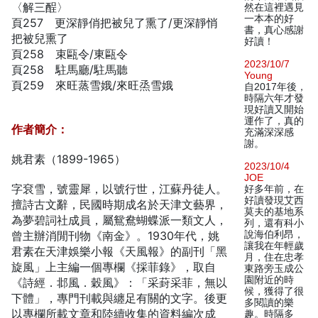
〈解三酲〉
然在這裡遇見
一本本的好
頁257 更深靜俏把被兒了熏了/更深靜悄
書，真心感謝
把被兒熏了
好讀！
頁258 束甌令/東甌令
2023/10/7
頁258 駐馬廳/駐馬聽
Young
頁259 來旺蒸雪娥/來旺烝雪娥
自2017年後，
時隔六年才發
現好讀又開始
運作了，真的
作者簡介：
充滿深深感
謝。
姚君素（1899-1965）
2023/10/4
JOE
字袞雪，號靈犀，以號行世，江蘇丹徒人。
好多年前，在
好讀發現艾西
擅詩古文辭，民國時期成名於天津文藝界，
莫夫的基地系
為夢碧詞社成員，屬鴛鴦蝴蝶派一類文人，
列，還有科小
曾主辦消閒刊物《南金》。1930年代，姚
說海伯利昂，
讓我在年輕歲
君素在天津娛樂小報《天風報》的副刊「黑
月，住在忠孝
旋風」上主編一個專欄《採菲錄》，取自
東路旁玉成公
園附近的時
《詩經．邶風．穀風》：「采葑采菲，無以
候，獲得了很
下體」，專門刊載與纏足有關的文字。後更
多閱讀的樂
以專欄所載文章和陸續收集的資料編次成
趣。時隔多