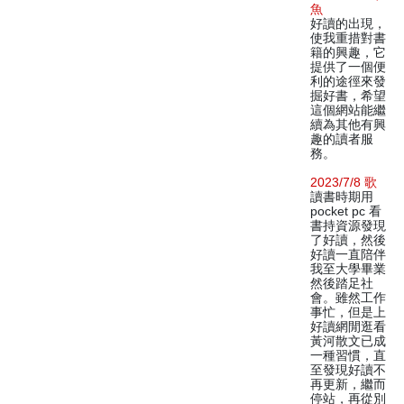
魚
好讀的出現，
使我重措對書
籍的興趣，它
提供了一個便
利的途徑來發
掘好書，希望
這個網站能繼
續為其他有興
趣的讀者服
務。
2023/7/8 歌
讀書時期用
pocket pc 看
書持資源發現
了好讀，然後
好讀一直陪伴
我至大學畢業
然後踏足社
會。雖然工作
事忙，但是上
好讀網閒逛看
黃河散文已成
一種習慣，直
至發現好讀不
再更新，繼而
停站，再從別