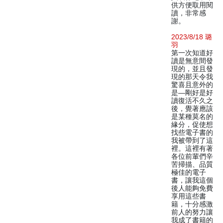
供方便取用閱
讀，非常感
謝。
2023/8/18 璐
羽
第一次知道好
讀是無意間發
現的，並且發
現的那天令我
驚喜且意外的
是—剛好是好
讀復活不久之
後，覺著應該
是某種莫名的
緣分，促使想
找些電子書的
我被帶到了這
裡。這裡有著
各位前輩們辛
苦掃描、品質
極佳的電子
書，讓我這個
後人能夠免費
享用這些書
籍，十分感激
前人的努力讓
我成了書籍的