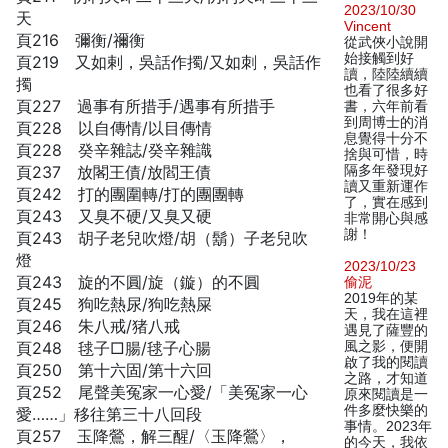
2023/10/30
天
Vincent
頁216 彌衡/禰衡
從武俠小說開
始接觸到好
頁219 又如剌，吳話作擉/又如刺，吳話作
讀，陸陸續續
擉
也看了很多好
頁227 過事有所措手/遇事有所措手
書，六年前看
到周博士的消
頁228 以自傳情/以目傳情
息覺得十分不
頁228 癸辛雜誌/癸辛雜識
捨與可惜，時
頁237 放閣王債/放閻王債
隔多年發現好
讀又重新運作
頁242 打的團圍轉/打的團團轉
了，實在感到
頁243 又臭不硬/又臭又硬
非常開心與感
謝！
頁243 胡子老兒吹燈/胡（鬍）子老兒吹
燈
2023/10/23
頁243 旋的不圓/旋（鏇）的不圓
偷泥
2019年的某
頁245 狗吃熱尿/狗吃熱屎
天，我在這裡
頁246 朱八戒/猪八戒
遇見了薩豐的
頁248 毬子□腸/毬子心腸
風之影，便開
啟了我的閱讀
頁250 第十六固/第十六回
之路，才知道
頁252 尾聲美冤家一心愛/「美冤家一心
原來閱讀是一
件多麼快樂的
愛……」移往第三十八回段
事情。2023年
頁257 玉降鶯，解三醒/〈玉降鶯〉，
的今天，我依