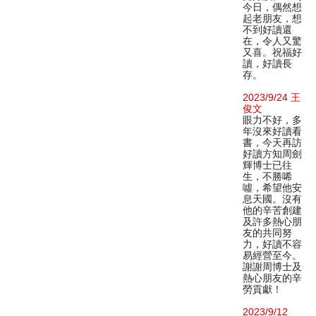
今日，偶然想
起老朋友，想
不到好讀還
在，令人又驚
又喜。祝福好
讀，好讀長
存。
2023/9/24 王
俊文
眼力不好，多
年沒來好讀看
書，今天再訪
好讀方知周劍
輝博士已往
生，不勝唏
噓，希望他安
息天國。沒有
他的辛苦創建
及許多熱心朋
友的共同努
力，好讀不容
易經營至今。
謝謝周博士及
熱心朋友的辛
勞貢獻！
2023/9/12