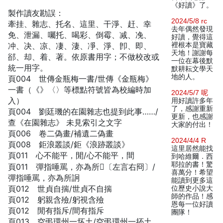
《好讀》了。
製作讀友勘誤：
2024/5/8 rc
牽挂、雜志、托名、這里、干淨、赶、幸
去年偶然發現
免、泄漏、囑托、喝彩、倒霉、减、凂、
好讀，覺得這
冲、决、凉、凄、淒、凈、淨、卽、即、
裡根本是寶藏
天地！謝謝每
郤、却、着、著。依原書用字；不做校改或
一位在幕後默
統一用字。
默耕耘文學天
地的人。
頁004 世傳金瓶梅一書/世傳《金瓶梅》
一書（《》〈〉等標點符號皆為校編時加
2024/5/7 呢
入）
用好讀許多年
了，感謝重新
頁004 劉廷璣的在園雜志也提到此事……/
更新，也感謝
查《在園雜志》 未見索引之文字
大家的付出！
頁006 卷二偽畫/補遺二偽畫
2024/4/4 R
頁008 鉅浪叢談/鉅《浪跡叢談》
這里居然能找
頁011 心不能平，閒/心不能平，間
到哈維爾．西
耶拉的書！驚
頁011 彈指唾罵，亦為所𧨝〔左言右冏〕/
喜萬分！希望
彈指唾罵，亦為所詗
能讀到更多這
頁012 世貞自揣/世貞不自揣
位歷史小說大
師的作品！感
頁012 躬親含殮/躬視含殮
恩每一位好讀
頁012 閒有指斥/間有指斥
團隊！
頁013 空弔環州一坏土/空弔環州一抔土