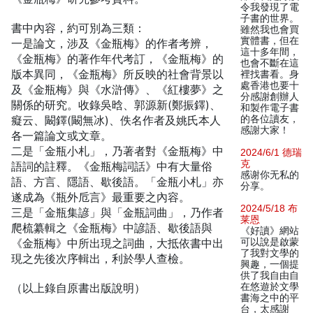
令我發現了電
子書的世界。
書中內容，約可別為三類：
雖然我也會買
實體書，但在
一是論文，涉及《金瓶梅》的作者考辨，
這十多年間，
《金瓶梅》的著作年代考訂，《金瓶梅》的
也會不斷在這
版本異同，《金瓶梅》所反映的社會背景以
裡找書看。身
處香港也要十
及《金瓶梅》與《水滸傳》、《紅樓夢》之
分感謝創辦人
關係的研究。收錄吳晗、郭源新(鄭振鐸)、
和製作電子書
癡云、闞鐸(闞無冰)、佚名作者及姚氏本人
的各位讀友，
感謝大家！
各一篇論文或文章。
二是「金瓶小札」，乃著者對《金瓶梅》中
2024/6/1 德瑞
克
語詞的註釋。《金瓶梅詞話》中有大量俗
感谢你无私的
語、方言、隱語、歇後語。「金瓶小札」亦
分享。
遂成為《瓶外卮言》最重要之內容。
2024/5/18 布
三是「金瓶集諺」與「金瓶詞曲」，乃作者
莱恩
爬梳纂輯之《金瓶梅》中諺語、歇後語與
《好讀》網站
《金瓶梅》中所出現之詞曲，大抵依書中出
可以說是啟蒙
了我對文學的
現之先後次序輯出，利於學人查檢。
興趣，一個提
供了我自由自
（以上錄自原書出版說明）
在悠遊於文學
書海之中的平
台，太感謝