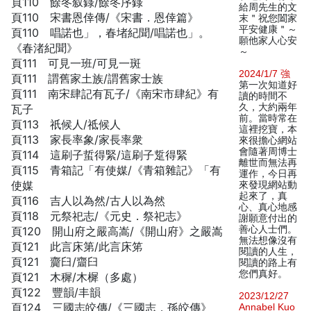
頁110 餘冬叙錄/餘冬序錄
給周先生的文
頁110 宋書恩倖傳/《宋書．恩倖篇》
末＂祝您闔家
平安健康＂～
頁110 唱諾也」，春堵紀聞/唱諾也」。
願他家人心安
《春渚紀聞》
～
頁111 可見一班/可見一斑
2024/1/7 強
頁111 謂舊家土族/謂舊家士族
第一次知道好
頁111 南宋肆記有瓦子/《南宋市肆紀》有
讀的時間不
久，大約兩年
瓦子
前。當時常在
頁113 祇候人/祗候人
這裡挖寶，本
頁113 家長率象/家長率衆
來很擔心網站
會隨著周博士
頁114 這刷子蜇得緊/這刷子踅得緊
離世而無法再
頁115 青箱記「有使媒/《青箱雜記》「有
運作，今日再
使媒
來發現網站動
起來了，真
頁116 吉人以為然/古人以為然
心、真心地感
頁118 元祭祀志/《元史．祭祀志》
謝願意付出的
善心人士們。
頁120 開山府之嚴高嵩/《開山府》之嚴嵩
無法想像沒有
頁121 此言床第/此言床笫
閱讀的人生，
頁121 齎臼/齏臼
閱讀的路上有
您們真好。
頁121 木穉/木樨（多處）
頁122 豐韻/丰韻
2023/12/27
頁124 三國志皎傳/《三國志．孫皎傳》
Annabel Kuo