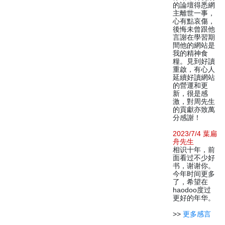
的論壇得悉網
主離世一事，
心有點哀傷，
後悔未曾跟他
言謝在學習期
間他的網站是
我的精神食
糧。見到好讀
重啟，有心人
延續好讀網站
的營運和更
新，很是感
激，對周先生
的貢獻亦致萬
分感謝！
2023/7/4 葉扁
舟先生
相识十年，前
面看过不少好
书，谢谢你。
今年时间更多
了，希望在
haodoo度过
更好的年华。
>>
更多感言