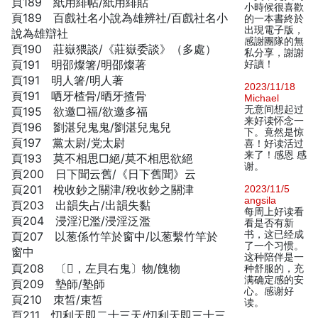
頁189 紙用緋帖/紙用緋貼
小時候很喜歡
頁189 百戲社名小說為雄辨社/百戲社名小
的一本書終於
出現電子版，
說為雄辯社
感謝團隊的無
頁190 莊嶽猥談/《莊嶽委談》（多處）
私分享，謝謝
頁191 明邵燦箸/明邵燦著
好讀！
頁191 明人箸/明人著
2023/11/18
頁191 哂牙楂骨/晒牙揸骨
Michael
无意间想起过
頁195 欲邀□福/欲邀多福
来好读怀念一
頁196 劉湛兒鬼鬼/劉湛兒鬼兒
下。竟然是惊
頁197 黨太尉/党太尉
喜！好读活过
来了！感恩 感
頁193 莫不相思□絕/莫不相思欲絕
谢。
頁200 日下聞云舊/《日下舊聞》云
頁201 梲收鈔之關津/稅收鈔之關津
2023/11/5
angsila
頁203 出韻失占/出韻失黏
每周上好读看
頁204 浸淫汜濫/浸淫泛濫
看是否有新
书，这已经成
頁207 以葱係竹竿於窗中/以葱繫竹竿於
了一个习惯。
窗中
这种陪伴是一
頁208 〔𧷛，左貝右鬼〕物/餽物
种舒服的，充
满确定感的安
頁209 墊師/塾師
心。感谢好
頁210 朿皙/束皙
读。
頁211 忉利天即二十三天/忉利天即三十三