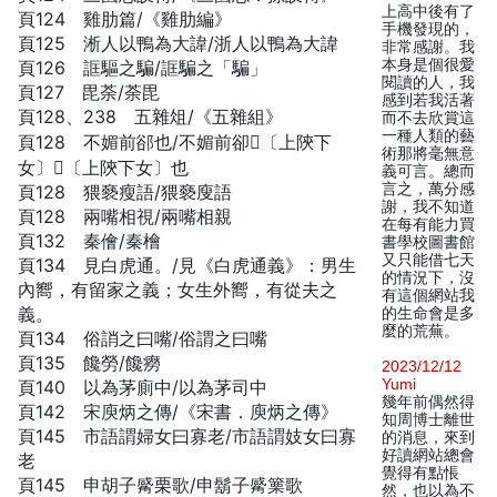
上高中後有了
頁124 雞肋篇/《雞肋編》
手機發現的，
頁125 淅人以鴨為大諱/浙人以鴨為大諱
非常感謝。我
本身是個很愛
頁126 誆驅之騙/誆騙之「騙」
閱讀的人，我
頁127 毘荼/荼毘
感到若我活著
頁128、238 五雜俎/《五雜組》
而不去欣賞這
一種人類的藝
頁128 不媚前郤也/不媚前卻𡟨〔上陝下
術那將毫無意
女〕𡟨〔上陝下女〕也
義可言。總而
言之，萬分感
頁128 猥褻瘦語/猥褻廋語
謝，我不知道
頁128 兩嘴相視/兩嘴相親
在每有能力買
頁132 秦儈/秦檜
書學校圖書館
又只能借七天
頁134 見白虎通。/見《白虎通義》：男生
的情況下，沒
內嚮，有留家之義；女生外嚮，有從夫之
有這個網站我
義。
的生命會是多
麼的荒蕪。
頁134 俗誚之曰嘴/俗謂之曰嘴
頁135 饞勞/饞癆
2023/12/12
Yumi
頁140 以為茅廁中/以為茅司中
幾年前偶然得
頁142 宋庾炳之傳/《宋書．庾炳之傳》
知周博士離世
頁145 市語謂婦女曰寡老/市語謂妓女曰寡
的消息，來到
好讀網站總會
老
覺得有點悵
頁145 申胡子觱栗歌/申鬍子觱篥歌
然，也以為不