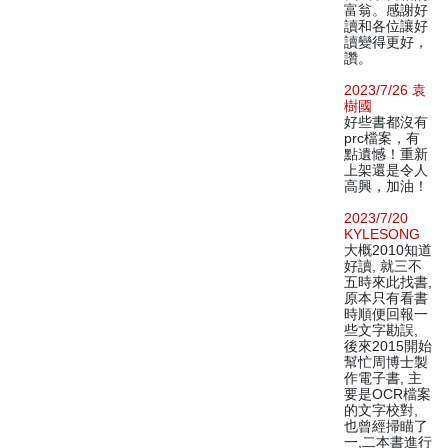
富翁。感謝好
讀和各位讓好
讀變得更好，
讚。
2023/7/26 袁
樹國
好些書都沒有
prc檔案，有
點遺憾！重新
上架還是令人
高興，加油！
2023/7/20
KYLESONG
大概2010知道
好讀, 就三不
五時來此找書,
原本只有看書
時順便回報一
些文字勘誤,
後來2015開始
幫忙周博士製
作電子書, 主
要是OCR檔案
的文字校對,
也曾經掃瞄了
一,二本書進行