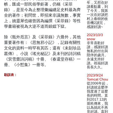
年，又想在好
帙，匯成一部民俗學鉅著，仍稱《采菲
讀看點書，到
錄》，是至今為止整理彙編纏足史料最為齊
了今天，我第
全的著作；初問世，即招來非議無數，事實
一次在好讀把
村上春樹的收
上，姚靈犀也確曾因為編撰《采菲錄》等性
音機2讀完，
學書籍被視為大逆不道而鋃鐺下獄。
感謝好讀~
2023/10/3
除《瓶外卮言》及《采菲錄》六冊外，其他
snow
重要著作有：《思無邪小記》，記錄有關性
非常喜歡好
讀，感謝好讀
文化的資料一時罕有其匹；還有《未刻珍品
無私的付出與
叢傳》、小說《瑤光秘記》及未刊的詩詞稿
陪伴的歲月。
《袞雪齋詩詞稿》十冊、《春還堂存稿》一
永遠支持好
讀。祝福好讀
冊、《小慙集》一冊等。
長長久久。
勘誤表：
2023/9/24
Tomcat Chou
從2006年起，
好讀就這麼伴
我度過了這麼
長的時間。直
到2017.12的
噩耗傳來，我
以為就此不再
見好讀。直到