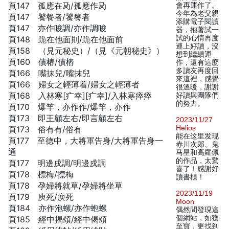
頁147 孤應在夃/孤應作夃
會再運作了。
今年為老父親
頁147 饕餐者/饕餮者
添購電子閱讀
頁147 亦作唆調/亦作調唆
器，抱著試一
試的心情再度
頁148 跪在他面則/跪在他面前
連上好讀，沒
頁158 （見元秘史）/（見《元朝秘史》）
想到繼續運
頁160 債椿/債樁
作，還有這麼
多讀友再度回
頁166 嘴抺兒/嘴抹兒
來這裡，感覺
頁166 婦女之輕薄着/婦女之輕薄者
很溫暖，謝謝
頁168 入林寒[疒幸][疒幸]/入林寒瘁瘁
好讀與團隊們
的努力。
頁170 爆竿，亦作作/爆竿，亦作
頁173 即王顧左右/即言顧左右
2023/11/27
Helios
頁173 俗有有/俗有
能在这里发现
頁177 至德中，大將軍告身/大將軍告身一
赤川次郎、鬼
通
马星和高羅佩
的作品，太驚
頁177 明邊戌調/明邊戍調
喜了！感謝好
頁178 標梅/摽梅
讀書櫃！
頁178 孕婦將就草/孕婦將坐草
2023/11/19
頁179 庾死/瘐死
Moon
頁184 亦作泡螺/亦作蚫螺
偶然間發現這
個網站，如獲
頁185 經中揭頌/經中偈頌
至寶，更找到