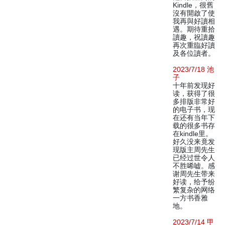
Kindle，很舊
沒有開啟了使
我再與好讀相
遇。期待重拾
讀趣，祝讀趣
再次重臨好讀
及各位讀者。
2023/7/18 池
子
十年前发现好
读，获得了很
多排版非常好
的电子书，现
在还有当年下
载的很多书存
在kindle里。
好久没来竟发
现版主周先生
已经过世令人
不胜唏嘘。感
谢周先生带来
好读，给予纷
繁复杂的网络
一方书香雅
地。
2023/7/14 甲