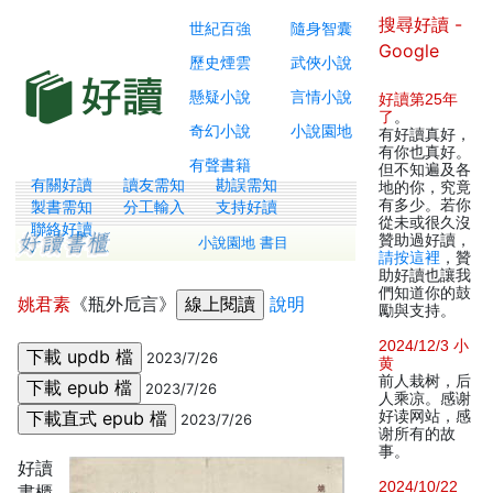
搜尋好讀 -
世紀百強
隨身智囊
Google
歷史煙雲
武俠小說
懸疑小說
言情小說
好讀第25年
了
。
奇幻小說
小說園地
有好讀真好，
有你也真好。
有聲書籍
但不知遍及各
有關好讀
讀友需知
勘誤需知
地的你，究竟
有多少。若你
製書需知
分工輸入
支持好讀
從未或很久沒
聯絡好讀
贊助過好讀，
小說園地 書目
請按這裡
，贊
助好讀也讓我
們知道你的鼓
姚君素
《瓶外卮言》
說明
勵與支持。
2024/12/3 小
2023/7/26
黄
前人栽树，后
2023/7/26
人乘凉。感谢
好读网站，感
2023/7/26
谢所有的故
事。
好讀
2024/10/22
書櫃