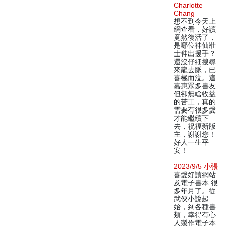
Charlotte
Chang
想不到今天上
網查看，好讀
竟然復活了，
是哪位神仙壯
士伸出援手？
還沒仔細搜尋
來龍去脈，已
喜極而泣。這
嘉惠眾多書友
但卻無啥收益
的苦工，真的
需要有很多愛
才能繼續下
去，祝福新版
主，謝謝您！
好人一生平
安！
2023/9/5 小張
喜愛好讀網站
及電子書本 很
多年月了。從
武俠小說起
始，到各種書
類，幸得有心
人製作電子本