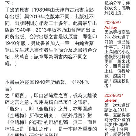
下：
私的分享，伴
我成长，感动
手邊的原書〔1989年由天津市古籍書店影
到我泪流。
印出版〕與2013年之版本不同；出版社不
同、出版時間亦相差二十多年。此書最早出
2024/9/7
Ashley
版於1940年，2013年版本乃由台灣的出版
因為尋找高陽
商所出版。台灣出版之書是以原書、即翻印
的小說知道了
好讀，也已經
1940年版，另於書首加入一章，由編者蔡
十年了。好讀
登山先生就原書作者生平簡介及原書特色介
上高陽的小說
紹，約萬言；該章即為兩書內容不同之
也慢慢地持續
更新，越來越
處。）
全，而且質量
上佳，值得珍
藏。感謝好
讀！感謝校對
本書由姚靈犀1940年所編著。《瓶外卮
者！
言》
之「卮言」，即自然隨意之言，或為支離破
2024/6/14
Skelen
碎之言之意，常用為稱自己著作之謙辭。
第一次知道好
「瓶外」，即《金瓶梅》之外，亦即圍繞
讀是在2011
《金瓶梅》所作之研究；《瓶外卮言》對
年，還記得那
時身在外國的
《金瓶梅》的詞語的辨析也獨一無二，而且
我要找<那些
稱得上是「開山之作」。是一本頗為重要的
年>是十分困
難，就是好讀
《金瓶梅》研究參考資料。