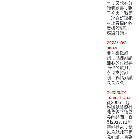
年，又想在好
讀看點書，到
了今天，我第
一次在好讀把
村上春樹的收
音機2讀完，
感謝好讀~
2023/10/3
snow
非常喜歡好
讀，感謝好讀
無私的付出與
陪伴的歲月。
永遠支持好
讀。祝福好讀
長長久久。
2023/9/24
Tomcat Chou
從2006年起，
好讀就這麼伴
我度過了這麼
長的時間。直
到2017.12的
噩耗傳來，我
以為就此不再
見好讀。直到