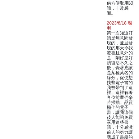
供方便取用閱
讀，非常感
謝。
2023/8/18 璐
羽
第一次知道好
讀是無意間發
現的，並且發
現的那天令我
驚喜且意外的
是—剛好是好
讀復活不久之
後，覺著應該
是某種莫名的
緣分，促使想
找些電子書的
我被帶到了這
裡。這裡有著
各位前輩們辛
苦掃描、品質
極佳的電子
書，讓我這個
後人能夠免費
享用這些書
籍，十分感激
前人的努力讓
我成了書籍的