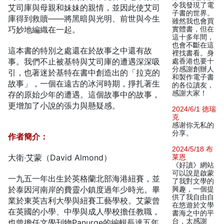
令我發現了電
艾司庫與母親和妹妹的親情，並因此使艾司
子書的世界。
庫得到救贖——將黑暗與光明、前世與今生
雖然我也會買
巧妙地編織在一起。
實體書，但在
這十多年間，
也會不斷在這
這本書的特別之處還在於故事之中還有故
裡找書看。身
事。我們不止被基特與艾司庫的遭遇深深吸
處香港也要十
分感謝創辦人
引，也著迷於基特在書中創造出的「拉克的
和製作電子書
故事」，一個在遠古的冰河時期，掙扎著生
的各位讀友，
感謝大家！
存的原始少年的遭遇。這個故事中的故事，
更增加了小說的張力與懸疑感。
2024/6/1 德瑞
克
感谢你无私的
分享。
作者簡介：
2024/5/18 布
大衛‧艾蒙（David Almond）
莱恩
《好讀》網站
可以說是啟蒙
一九五一年出生於英格蘭北部海港紐賽，並
了我對文學的
於泰因河南岸的費靈小鎮度過年少時光。畢
興趣，一個提
供了我自由自
業於東英吉利大學與紐賽工藝學校。艾蒙曾
在悠遊於文學
在英國的小學、中學與成人學校擔任教職，
書海之中的平
台，太感謝
也曾擔任文學刊物Panurge的編輯長達五年