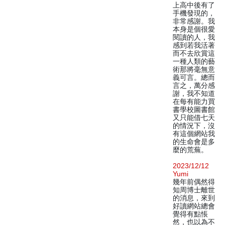
上高中後有了
手機發現的，
非常感謝。我
本身是個很愛
閱讀的人，我
感到若我活著
而不去欣賞這
一種人類的藝
術那將毫無意
義可言。總而
言之，萬分感
謝，我不知道
在每有能力買
書學校圖書館
又只能借七天
的情況下，沒
有這個網站我
的生命會是多
麼的荒蕪。
2023/12/12
Yumi
幾年前偶然得
知周博士離世
的消息，來到
好讀網站總會
覺得有點悵
然，也以為不