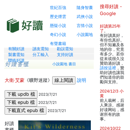
搜尋好讀 -
世紀百強
隨身智囊
Google
歷史煙雲
武俠小說
懸疑小說
言情小說
好讀第25年
了
。
奇幻小說
小說園地
有好讀真好，
有你也真好。
有聲書籍
但不知遍及各
有關好讀
讀友需知
勘誤需知
地的你，究竟
有多少。若你
製書需知
分工輸入
支持好讀
從未或很久沒
聯絡好讀
贊助過好讀，
小說園地 書目
請按這裡
，贊
助好讀也讓我
們知道你的鼓
大衛‧艾蒙
《曠野迷蹤》
說明
勵與支持。
2024/12/3 小
2023/7/21
黄
前人栽树，后
2023/7/21
人乘凉。感谢
好读网站，感
2023/7/21
谢所有的故
事。
好讀
2024/10/22
書櫃