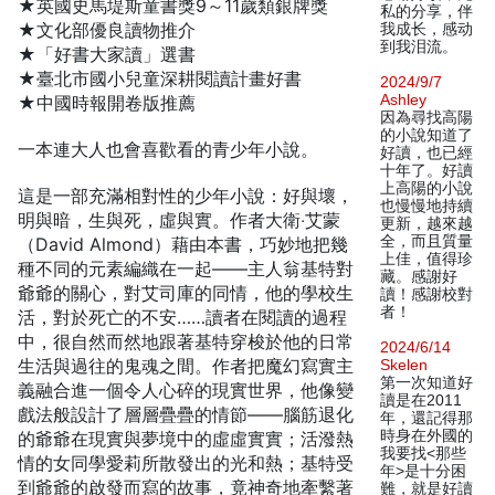
★英國史馬堤斯童書獎9～11歲類銀牌獎
私的分享，伴
★文化部優良讀物推介
我成长，感动
到我泪流。
★「好書大家讀」選書
★臺北市國小兒童深耕閱讀計畫好書
2024/9/7
Ashley
★中國時報開卷版推薦
因為尋找高陽
的小說知道了
一本連大人也會喜歡看的青少年小說。
好讀，也已經
十年了。好讀
上高陽的小說
這是一部充滿相對性的少年小說：好與壞，
也慢慢地持續
明與暗，生與死，虛與實。作者大衛‧艾蒙
更新，越來越
全，而且質量
（David Almond）藉由本書，巧妙地把幾
上佳，值得珍
種不同的元素編織在一起——主人翁基特對
藏。感謝好
爺爺的關心，對艾司庫的同情，他的學校生
讀！感謝校對
者！
活，對於死亡的不安……讀者在閱讀的過程
中，很自然而然地跟著基特穿梭於他的日常
2024/6/14
生活與過往的鬼魂之間。作者把魔幻寫實主
Skelen
第一次知道好
義融合進一個令人心碎的現實世界，他像變
讀是在2011
戲法般設計了層層疊疊的情節——腦筋退化
年，還記得那
時身在外國的
的爺爺在現實與夢境中的虛虛實實；活潑熱
我要找<那些
情的女同學愛莉所散發出的光和熱；基特受
年>是十分困
到爺爺的啟發而寫的故事，竟神奇地牽繫著
難，就是好讀