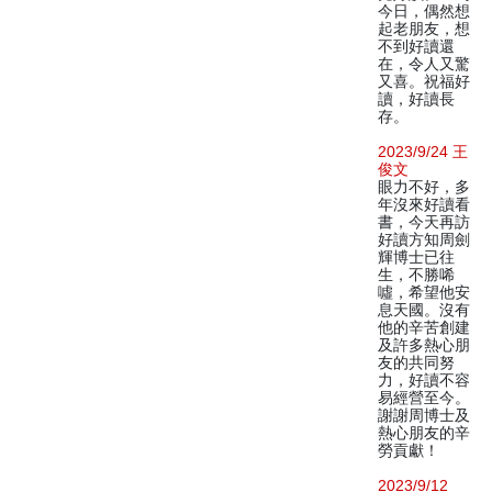
今日，偶然想
起老朋友，想
不到好讀還
在，令人又驚
又喜。祝福好
讀，好讀長
存。
2023/9/24 王
俊文
眼力不好，多
年沒來好讀看
書，今天再訪
好讀方知周劍
輝博士已往
生，不勝唏
噓，希望他安
息天國。沒有
他的辛苦創建
及許多熱心朋
友的共同努
力，好讀不容
易經營至今。
謝謝周博士及
熱心朋友的辛
勞貢獻！
2023/9/12