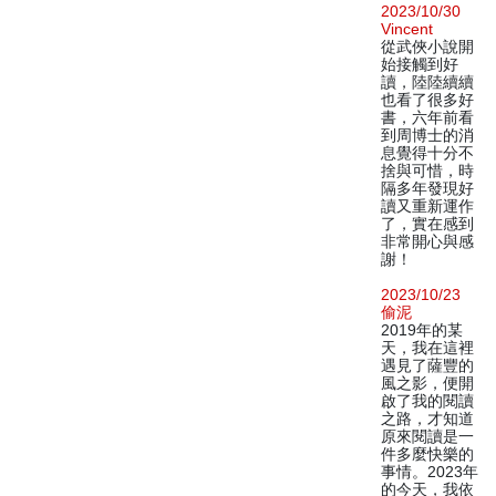
2023/10/30
Vincent
從武俠小說開
始接觸到好
讀，陸陸續續
也看了很多好
書，六年前看
到周博士的消
息覺得十分不
捨與可惜，時
隔多年發現好
讀又重新運作
了，實在感到
非常開心與感
謝！
2023/10/23
偷泥
2019年的某
天，我在這裡
遇見了薩豐的
風之影，便開
啟了我的閱讀
之路，才知道
原來閱讀是一
件多麼快樂的
事情。2023年
的今天，我依