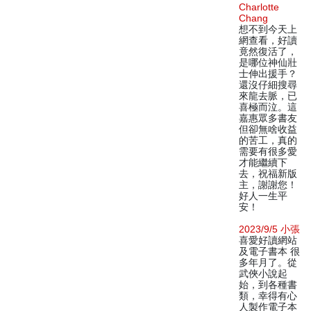
Charlotte
Chang
想不到今天上
網查看，好讀
竟然復活了，
是哪位神仙壯
士伸出援手？
還沒仔細搜尋
來龍去脈，已
喜極而泣。這
嘉惠眾多書友
但卻無啥收益
的苦工，真的
需要有很多愛
才能繼續下
去，祝福新版
主，謝謝您！
好人一生平
安！
2023/9/5 小張
喜愛好讀網站
及電子書本 很
多年月了。從
武俠小說起
始，到各種書
類，幸得有心
人製作電子本