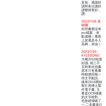
富翁。感謝好
讀和各位讓好
讀變得更好，
讚。
2023/7/26 袁
樹國
好些書都沒有
prc檔案，有
點遺憾！重新
上架還是令人
高興，加油！
2023/7/20
KYLESONG
大概2010知道
好讀, 就三不
五時來此找書,
原本只有看書
時順便回報一
些文字勘誤,
後來2015開始
幫忙周博士製
作電子書, 主
要是OCR檔案
的文字校對,
也曾經掃瞄了
一,二本書進行