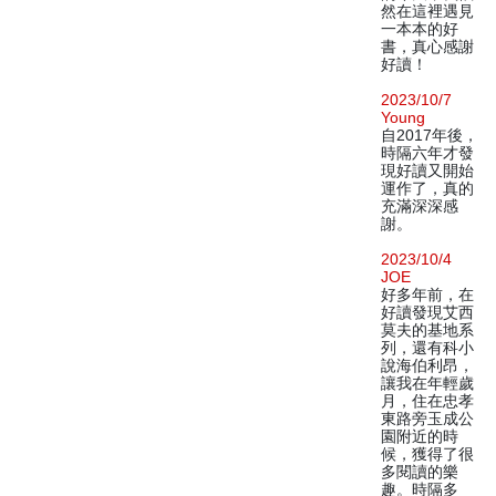
然在這裡遇見
一本本的好
書，真心感謝
好讀！
2023/10/7
Young
自2017年後，
時隔六年才發
現好讀又開始
運作了，真的
充滿深深感
謝。
2023/10/4
JOE
好多年前，在
好讀發現艾西
莫夫的基地系
列，還有科小
說海伯利昂，
讓我在年輕歲
月，住在忠孝
東路旁玉成公
園附近的時
候，獲得了很
多閱讀的樂
趣。時隔多