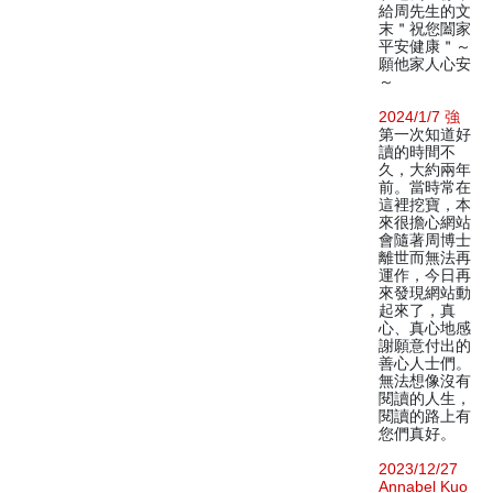
給周先生的文
末＂祝您闔家
平安健康＂～
願他家人心安
～
2024/1/7 強
第一次知道好
讀的時間不
久，大約兩年
前。當時常在
這裡挖寶，本
來很擔心網站
會隨著周博士
離世而無法再
運作，今日再
來發現網站動
起來了，真
心、真心地感
謝願意付出的
善心人士們。
無法想像沒有
閱讀的人生，
閱讀的路上有
您們真好。
2023/12/27
Annabel Kuo