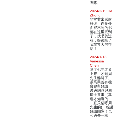
團隊。
2024/2/19 He
Zhong
非常非常感谢
好读，许多外
面找不到的书
都在这里找到
了，找书的过
程，好读给了
我非常大的帮
助！
2024/1/13
Vanessa
Chen
隔了七年才又
上來，才知周
先生離開了。
很高興曾有機
會參與好讀，
透過網路與周
博士共事（真
也才知道的，
一直只稱呼周
先生的)，感謝
好讀團隊！也
和過去一樣，