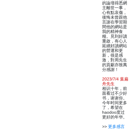
的論壇得悉網
主離世一事，
心有點哀傷，
後悔未曾跟他
言謝在學習期
間他的網站是
我的精神食
糧。見到好讀
重啟，有心人
延續好讀網站
的營運和更
新，很是感
激，對周先生
的貢獻亦致萬
分感謝！
2023/7/4 葉扁
舟先生
相识十年，前
面看过不少好
书，谢谢你。
今年时间更多
了，希望在
haodoo度过
更好的年华。
>>
更多感言