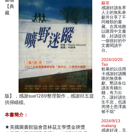
蘇菲
【典
感謝好讀各界
藏
人士的無私奉
獻并分享了不
同種類的書
藏。在異地難
以購買中文書
籍，好讀提供
一個很好的中
文書閱讀平
台。
2024/10/20
Tao
粗暴的以信用
卡感謝好讀團
隊的無償奉
獻。懇請各位
讀友有錢出
錢，有力出
版】，感謝sue1289整理製作，感謝邱五提
力，讓好讀生
供掃瞄檔。
生不息，也讓
周博士恩澤廣
被不熄°
本書簡介：
2024/9/13
maliang
★美國圖書館協會普林茲文學獎金牌獎
感谢好读，无