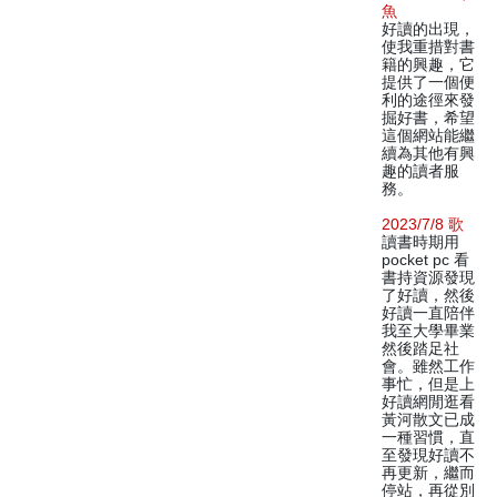
魚
好讀的出現，
使我重措對書
籍的興趣，它
提供了一個便
利的途徑來發
掘好書，希望
這個網站能繼
續為其他有興
趣的讀者服
務。
2023/7/8 歌
讀書時期用
pocket pc 看
書持資源發現
了好讀，然後
好讀一直陪伴
我至大學畢業
然後踏足社
會。雖然工作
事忙，但是上
好讀網閒逛看
黃河散文已成
一種習慣，直
至發現好讀不
再更新，繼而
停站，再從別