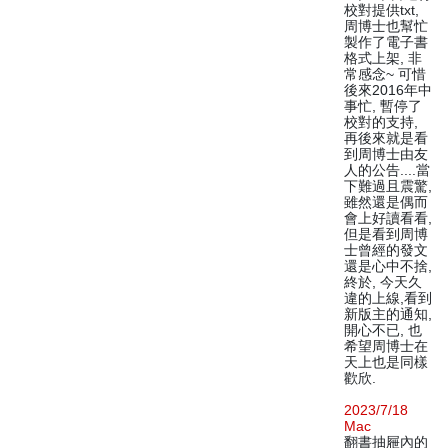
校對提供txt,
周博士也幫忙
製作了電子書
格式上架, 非
常感念~ 可惜
後來2016年中
事忙, 暫停了
校對的支持,
再後來就是看
到周博士由友
人的公告....當
下難過且震驚,
雖然還是偶而
會上好讀看看,
但是看到周博
士曾經的發文
還是心中不捨,
終於, 今天久
違的上線,看到
新版主的通知,
開心不已, 也
希望周博士在
天上也是同樣
歡欣.
2023/7/18
Mac
翻書抽屜內的