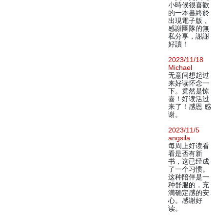
小時候很喜歡
的一本書終於
出現電子版，
感謝團隊的無
私分享，謝謝
好讀！
2023/11/18
Michael
无意间想起过
来好读怀念一
下。竟然是惊
喜！好读活过
来了！感恩 感
谢。
2023/11/5
angsila
每周上好读看
看是否有新
书，这已经成
了一个习惯。
这种陪伴是一
种舒服的，充
满确定感的安
心。感谢好
读。