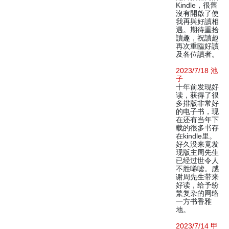
Kindle，很舊
沒有開啟了使
我再與好讀相
遇。期待重拾
讀趣，祝讀趣
再次重臨好讀
及各位讀者。
2023/7/18 池
子
十年前发现好
读，获得了很
多排版非常好
的电子书，现
在还有当年下
载的很多书存
在kindle里。
好久没来竟发
现版主周先生
已经过世令人
不胜唏嘘。感
谢周先生带来
好读，给予纷
繁复杂的网络
一方书香雅
地。
2023/7/14 甲