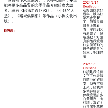
2024/3/14
能將更多高品質的文學作品介紹給廣大讀
Beatlebum
者。譯有《陪我走過1793》、《小龜的天
在好讀挖寶好
幾年，以為好
堂》、《豬城俱樂部》等作品（小魯文化出
讀不會更新
版）。
了，但還是偶
爾會上來看
看，沒想到又
勘誤表：
有新書了，超
級感動！好讀
真的陪我渡過
好多個通勤的
日子跟愜意的
週末，謝謝好
讀！
2024/3/9
Christine
好讀是我這個
文字工作者隨
時隨地的好朋
友，我有空就
上來，給我許
多精神糧食，
伴我度過許多
白天黑夜，有
好讀，真好！
非常感謝幕後