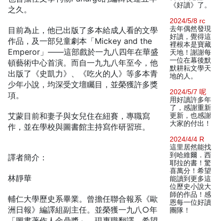
《好讀》了。
之久。
2024/5/8 rc
去年偶然發現
目前為止，他已出版了多本給成人看的文學
好讀，覺得這
作品，及一部兒童劇本「Mickey and the
裡根本是寶藏
Emperor」——這部戲於一九八四年在華盛
天地！謝謝每
一位在幕後默
頓藝術中心首演。而自一九九八年至今，他
默耕耘文學天
出版了《史凱力》、《吃火的人》等多本青
地的人。
少年小說，均深受文壇矚目，並榮獲許多獎
2024/5/7 呢
項。
用好讀許多年
了，感謝重新
艾蒙目前和妻子與女兒住在紐賽，專職寫
更新，也感謝
大家的付出！
作，並在學校與圖書館主持寫作研習班。
2024/4/4 R
這里居然能找
到哈維爾．西
譯者簡介：
耶拉的書！驚
喜萬分！希望
林靜華
能讀到更多這
位歷史小說大
師的作品！感
輔仁大學歷史系畢業。曾擔任聯合報系《歐
恩每一位好讀
洲日報》編譯組副主任。並榮獲一九八○年
團隊！
「圖書著作人金鼎獎」，現專職翻譯，希望