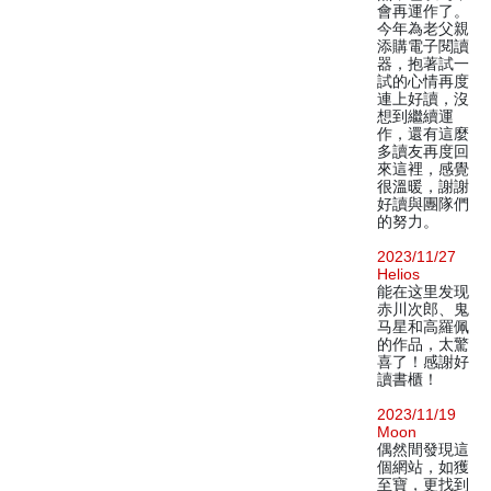
會再運作了。
今年為老父親
添購電子閱讀
器，抱著試一
試的心情再度
連上好讀，沒
想到繼續運
作，還有這麼
多讀友再度回
來這裡，感覺
很溫暖，謝謝
好讀與團隊們
的努力。
2023/11/27
Helios
能在这里发现
赤川次郎、鬼
马星和高羅佩
的作品，太驚
喜了！感謝好
讀書櫃！
2023/11/19
Moon
偶然間發現這
個網站，如獲
至寶，更找到