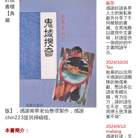
蘇菲
書櫃
感謝好讀各界
【典
人士的無私奉
獻并分享了不
藏
同種類的書
藏。在異地難
以購買中文書
籍，好讀提供
一個很好的中
文書閱讀平
台。
2024/10/20
Tao
粗暴的以信用
卡感謝好讀團
隊的無償奉
獻。懇請各位
讀友有錢出
錢，有力出
力，讓好讀生
生不息，也讓
版】，感謝南華老仙整理製作，感謝
周博士恩澤廣
被不熄°
chin223提供掃瞄檔。
2024/9/13
本書簡介：
maliang
感谢好读，无