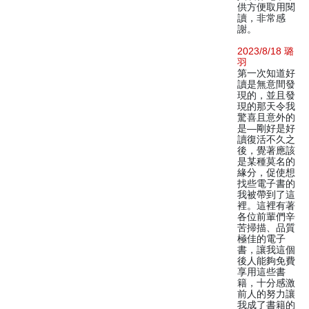
供方便取用閱
讀，非常感
謝。
2023/8/18 璐
羽
第一次知道好
讀是無意間發
現的，並且發
現的那天令我
驚喜且意外的
是—剛好是好
讀復活不久之
後，覺著應該
是某種莫名的
緣分，促使想
找些電子書的
我被帶到了這
裡。這裡有著
各位前輩們辛
苦掃描、品質
極佳的電子
書，讓我這個
後人能夠免費
享用這些書
籍，十分感激
前人的努力讓
我成了書籍的