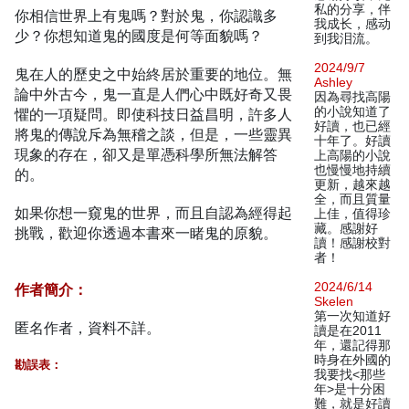
私的分享，伴
你相信世界上有鬼嗎？對於鬼，你認識多
我成长，感动
少？你想知道鬼的國度是何等面貌嗎？
到我泪流。
2024/9/7
鬼在人的歷史之中始終居於重要的地位。無
Ashley
論中外古今，鬼一直是人們心中既好奇又畏
因為尋找高陽
的小說知道了
懼的一項疑問。即使科技日益昌明，許多人
好讀，也已經
將鬼的傳說斥為無稽之談，但是，一些靈異
十年了。好讀
現象的存在，卻又是單憑科學所無法解答
上高陽的小說
也慢慢地持續
的。
更新，越來越
全，而且質量
如果你想一窺鬼的世界，而且自認為經得起
上佳，值得珍
藏。感謝好
挑戰，歡迎你透過本書來一睹鬼的原貌。
讀！感謝校對
者！
2024/6/14
作者簡介：
Skelen
第一次知道好
匿名作者，資料不詳。
讀是在2011
年，還記得那
時身在外國的
勘誤表：
我要找<那些
年>是十分困
難，就是好讀