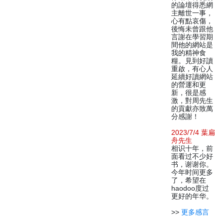
的論壇得悉網
主離世一事，
心有點哀傷，
後悔未曾跟他
言謝在學習期
間他的網站是
我的精神食
糧。見到好讀
重啟，有心人
延續好讀網站
的營運和更
新，很是感
激，對周先生
的貢獻亦致萬
分感謝！
2023/7/4 葉扁
舟先生
相识十年，前
面看过不少好
书，谢谢你。
今年时间更多
了，希望在
haodoo度过
更好的年华。
>>
更多感言