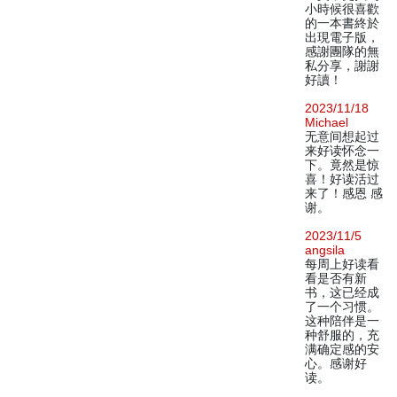
小時候很喜歡
的一本書終於
出現電子版，
感謝團隊的無
私分享，謝謝
好讀！
2023/11/18
Michael
无意间想起过
来好读怀念一
下。竟然是惊
喜！好读活过
来了！感恩 感
谢。
2023/11/5
angsila
每周上好读看
看是否有新
书，这已经成
了一个习惯。
这种陪伴是一
种舒服的，充
满确定感的安
心。感谢好
读。