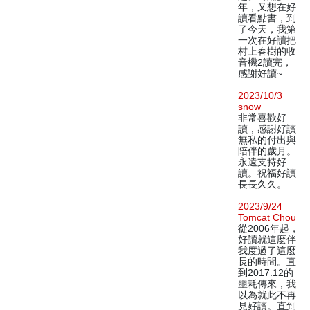
年，又想在好
讀看點書，到
了今天，我第
一次在好讀把
村上春樹的收
音機2讀完，
感謝好讀~
2023/10/3
snow
非常喜歡好
讀，感謝好讀
無私的付出與
陪伴的歲月。
永遠支持好
讀。祝福好讀
長長久久。
2023/9/24
Tomcat Chou
從2006年起，
好讀就這麼伴
我度過了這麼
長的時間。直
到2017.12的
噩耗傳來，我
以為就此不再
見好讀。直到