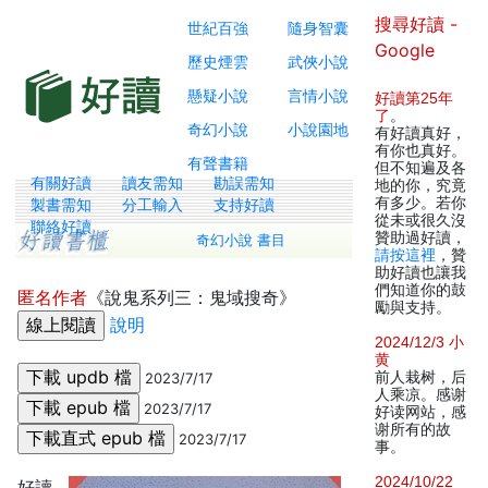
搜尋好讀 -
世紀百強
隨身智囊
Google
歷史煙雲
武俠小說
懸疑小說
言情小說
好讀第25年
了
。
奇幻小說
小說園地
有好讀真好，
有你也真好。
有聲書籍
但不知遍及各
有關好讀
讀友需知
勘誤需知
地的你，究竟
有多少。若你
製書需知
分工輸入
支持好讀
從未或很久沒
聯絡好讀
贊助過好讀，
奇幻小說 書目
請按這裡
，贊
助好讀也讓我
們知道你的鼓
匿名作者
《說鬼系列三：鬼域搜奇》
勵與支持。
說明
2024/12/3 小
黄
前人栽树，后
2023/7/17
人乘凉。感谢
2023/7/17
好读网站，感
谢所有的故
2023/7/17
事。
2024/10/22
好讀