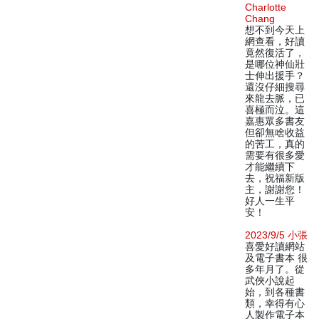
Charlotte
Chang
想不到今天上
網查看，好讀
竟然復活了，
是哪位神仙壯
士伸出援手？
還沒仔細搜尋
來龍去脈，已
喜極而泣。這
嘉惠眾多書友
但卻無啥收益
的苦工，真的
需要有很多愛
才能繼續下
去，祝福新版
主，謝謝您！
好人一生平
安！
2023/9/5 小張
喜愛好讀網站
及電子書本 很
多年月了。從
武俠小說起
始，到各種書
類，幸得有心
人製作電子本