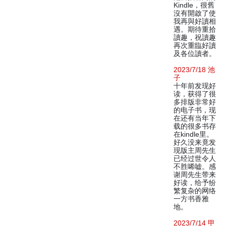
Kindle，很舊
沒有開啟了使
我再與好讀相
遇。期待重拾
讀趣，祝讀趣
再次重臨好讀
及各位讀者。
2023/7/18 池
子
十年前发现好
读，获得了很
多排版非常好
的电子书，现
在还有当年下
载的很多书存
在kindle里。
好久没来竟发
现版主周先生
已经过世令人
不胜唏嘘。感
谢周先生带来
好读，给予纷
繁复杂的网络
一方书香雅
地。
2023/7/14 甲