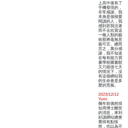
上高中後有了
手機發現的，
非常感謝。我
本身是個很愛
閱讀的人，我
感到若我活著
而不去欣賞這
一種人類的藝
術那將毫無意
義可言。總而
言之，萬分感
謝，我不知道
在每有能力買
書學校圖書館
又只能借七天
的情況下，沒
有這個網站我
的生命會是多
麼的荒蕪。
2023/12/12
Yumi
幾年前偶然得
知周博士離世
的消息，來到
好讀網站總會
覺得有點悵
然，也以為不