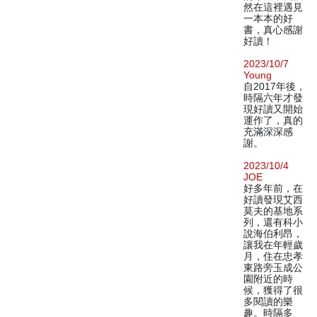
然在這裡遇見
一本本的好
書，真心感謝
好讀！
2023/10/7
Young
自2017年後，
時隔六年才發
現好讀又開始
運作了，真的
充滿深深感
謝。
2023/10/4
JOE
好多年前，在
好讀發現艾西
莫夫的基地系
列，還有科小
說海伯利昂，
讓我在年輕歲
月，住在忠孝
東路旁玉成公
園附近的時
候，獲得了很
多閱讀的樂
趣。時隔多