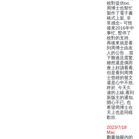
校對提供txt,
周博士也幫忙
製作了電子書
格式上架, 非
常感念~ 可惜
後來2016年中
事忙, 暫停了
校對的支持,
再後來就是看
到周博士由友
人的公告....當
下難過且震驚,
雖然還是偶而
會上好讀看看,
但是看到周博
士曾經的發文
還是心中不捨,
終於, 今天久
違的上線,看到
新版主的通知,
開心不已, 也
希望周博士在
天上也是同樣
歡欣.
2023/7/18
Mac
翻書抽屜內的