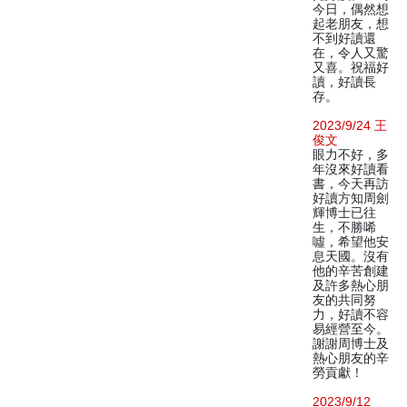
今日，偶然想
起老朋友，想
不到好讀還
在，令人又驚
又喜。祝福好
讀，好讀長
存。
2023/9/24 王
俊文
眼力不好，多
年沒來好讀看
書，今天再訪
好讀方知周劍
輝博士已往
生，不勝唏
噓，希望他安
息天國。沒有
他的辛苦創建
及許多熱心朋
友的共同努
力，好讀不容
易經營至今。
謝謝周博士及
熱心朋友的辛
勞貢獻！
2023/9/12