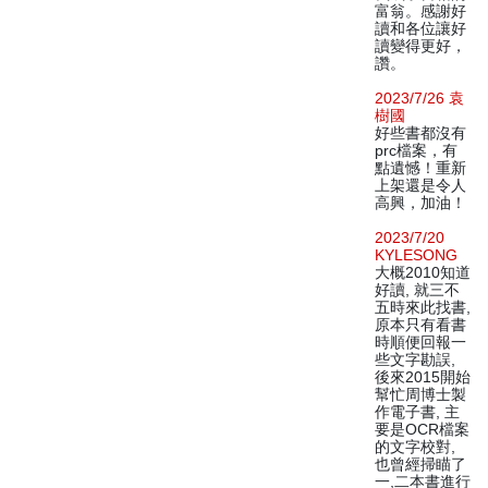
富翁。感謝好
讀和各位讓好
讀變得更好，
讚。
2023/7/26 袁
樹國
好些書都沒有
prc檔案，有
點遺憾！重新
上架還是令人
高興，加油！
2023/7/20
KYLESONG
大概2010知道
好讀, 就三不
五時來此找書,
原本只有看書
時順便回報一
些文字勘誤,
後來2015開始
幫忙周博士製
作電子書, 主
要是OCR檔案
的文字校對,
也曾經掃瞄了
一,二本書進行