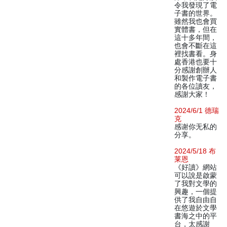
令我發現了電
子書的世界。
雖然我也會買
實體書，但在
這十多年間，
也會不斷在這
裡找書看。身
處香港也要十
分感謝創辦人
和製作電子書
的各位讀友，
感謝大家！
2024/6/1 德瑞
克
感谢你无私的
分享。
2024/5/18 布
莱恩
《好讀》網站
可以說是啟蒙
了我對文學的
興趣，一個提
供了我自由自
在悠遊於文學
書海之中的平
台，太感謝