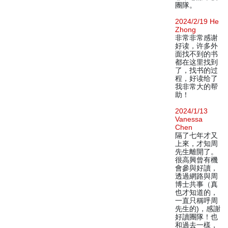
團隊。
2024/2/19 He
Zhong
非常非常感谢
好读，许多外
面找不到的书
都在这里找到
了，找书的过
程，好读给了
我非常大的帮
助！
2024/1/13
Vanessa
Chen
隔了七年才又
上來，才知周
先生離開了。
很高興曾有機
會參與好讀，
透過網路與周
博士共事（真
也才知道的，
一直只稱呼周
先生的)，感謝
好讀團隊！也
和過去一樣，