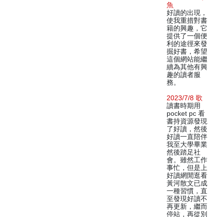
魚
好讀的出現，
使我重措對書
籍的興趣，它
提供了一個便
利的途徑來發
掘好書，希望
這個網站能繼
續為其他有興
趣的讀者服
務。
2023/7/8 歌
讀書時期用
pocket pc 看
書持資源發現
了好讀，然後
好讀一直陪伴
我至大學畢業
然後踏足社
會。雖然工作
事忙，但是上
好讀網閒逛看
黃河散文已成
一種習慣，直
至發現好讀不
再更新，繼而
停站，再從別