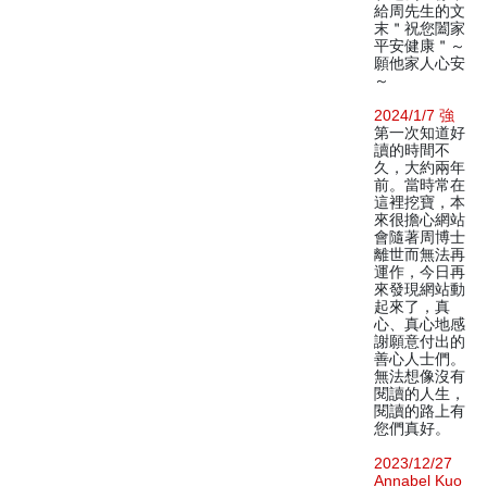
給周先生的文
末＂祝您闔家
平安健康＂～
願他家人心安
～
2024/1/7 強
第一次知道好
讀的時間不
久，大約兩年
前。當時常在
這裡挖寶，本
來很擔心網站
會隨著周博士
離世而無法再
運作，今日再
來發現網站動
起來了，真
心、真心地感
謝願意付出的
善心人士們。
無法想像沒有
閱讀的人生，
閱讀的路上有
您們真好。
2023/12/27
Annabel Kuo