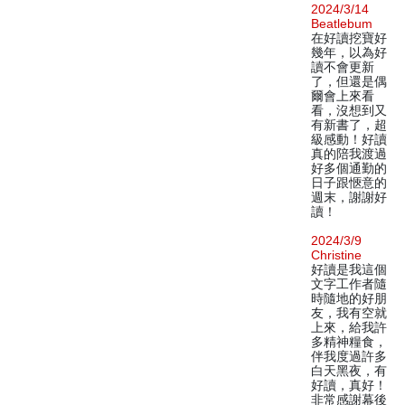
2024/3/14
Beatlebum
在好讀挖寶好
幾年，以為好
讀不會更新
了，但還是偶
爾會上來看
看，沒想到又
有新書了，超
級感動！好讀
真的陪我渡過
好多個通勤的
日子跟愜意的
週末，謝謝好
讀！
2024/3/9
Christine
好讀是我這個
文字工作者隨
時隨地的好朋
友，我有空就
上來，給我許
多精神糧食，
伴我度過許多
白天黑夜，有
好讀，真好！
非常感謝幕後