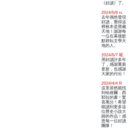
《好讀》了。
2024/5/8 rc
去年偶然發現
好讀，覺得這
裡根本是寶藏
天地！謝謝每
一位在幕後默
默耕耘文學天
地的人。
2024/5/7 呢
用好讀許多年
了，感謝重新
更新，也感謝
大家的付出！
2024/4/4 R
這里居然能找
到哈維爾．西
耶拉的書！驚
喜萬分！希望
能讀到更多這
位歷史小說大
師的作品！感
恩每一位好讀
團隊！