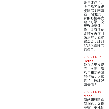
會再運作了。
今年為老父親
添購電子閱讀
器，抱著試一
試的心情再度
連上好讀，沒
想到繼續運
作，還有這麼
多讀友再度回
來這裡，感覺
很溫暖，謝謝
好讀與團隊們
的努力。
2023/11/27
Helios
能在这里发现
赤川次郎、鬼
马星和高羅佩
的作品，太驚
喜了！感謝好
讀書櫃！
2023/11/19
Moon
偶然間發現這
個網站，如獲
至寶，更找到