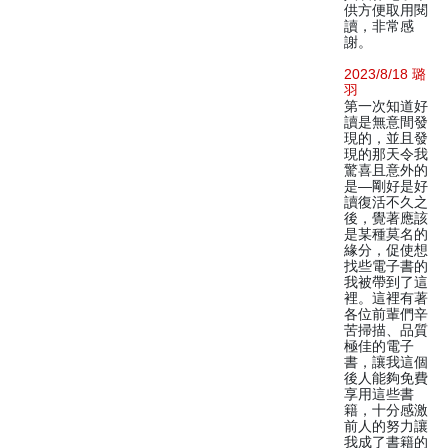
供方便取用閱
讀，非常感
謝。
2023/8/18 璐
羽
第一次知道好
讀是無意間發
現的，並且發
現的那天令我
驚喜且意外的
是—剛好是好
讀復活不久之
後，覺著應該
是某種莫名的
緣分，促使想
找些電子書的
我被帶到了這
裡。這裡有著
各位前輩們辛
苦掃描、品質
極佳的電子
書，讓我這個
後人能夠免費
享用這些書
籍，十分感激
前人的努力讓
我成了書籍的