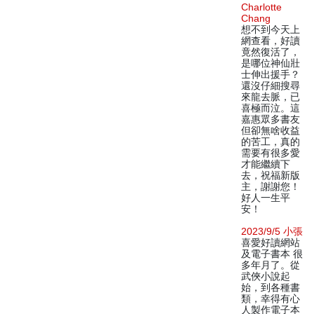
Charlotte
Chang
想不到今天上
網查看，好讀
竟然復活了，
是哪位神仙壯
士伸出援手？
還沒仔細搜尋
來龍去脈，已
喜極而泣。這
嘉惠眾多書友
但卻無啥收益
的苦工，真的
需要有很多愛
才能繼續下
去，祝福新版
主，謝謝您！
好人一生平
安！
2023/9/5 小張
喜愛好讀網站
及電子書本 很
多年月了。從
武俠小說起
始，到各種書
類，幸得有心
人製作電子本