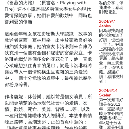
《薔薇的火焰》（原書名：Playing with
私的分享，伴
我成长，感动
Fire）這本小說是描述兩個大學女生的現代
到我泪流。
愛情探險故事，她們在愛的歡娛中，同時也
嘗到愛的傷痛……
2024/9/7
Ashley
因為尋找高陽
這兩個年輕女孩在史密斯大學認識，故事的
的小說知道了
敘述者露西．葛林貝格，出生於家教良好的
好讀，也已經
十年了。好讀
紐約猶太家庭，她的室友卡洛琳則來自康乃
上高陽的小說
狄克州一個擁有金錢和秘密的富豪家庭。卡
也慢慢地持續
更新，越來越
洛琳的繼父是個多金的花花公子，他一直處
全，而且質量
心積慮想抓住青春的尾巴，於是卡洛琳就將
上佳，值得珍
露西帶入一個情慾橫生且複雜的三角愛戀
藏。感謝好
讀！感謝校對
中，一個十分危險的處境中，最後彼此幾乎
者！
都粉身碎骨。
2024/6/14
Skelen
作者唐妮．休普樂，她以前是個女演員，所
第一次知道好
以能更清楚的揭示現代社會中的愛情、友
讀是在2011
情、歡娛、死亡、美麗、背叛……等，以及
年，還記得那
時身在外國的
一種日益複雜曖昧的人際關係。本故事劇情
我要找<那些
峰迴路轉，高潮迭起，正如首頁中寫的：
年>是十分困
難，就是好讀
「關於這個故事有很多觀點。妳有妳的觀