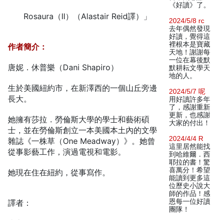
《好讀》了。
Rosaura（II）（Alastair Reid譯）」
2024/5/8 rc
去年偶然發現
好讀，覺得這
裡根本是寶藏
作者簡介：
天地！謝謝每
一位在幕後默
唐妮．休普樂（Dani Shapiro）
默耕耘文學天
地的人。
生於美國紐約市，在新澤西的一個山丘旁邊
2024/5/7 呢
長大。
用好讀許多年
了，感謝重新
更新，也感謝
她擁有莎拉．勞倫斯大學的學士和藝術碩
大家的付出！
士，並在勞倫斯創立一本美國本土內的文學
2024/4/4 R
雜誌《一株草（One Meadway）》。她曾
這里居然能找
從事影藝工作，演過電視和電影。
到哈維爾．西
耶拉的書！驚
喜萬分！希望
她現在住在紐約，從事寫作。
能讀到更多這
位歷史小說大
師的作品！感
恩每一位好讀
譯者：
團隊！