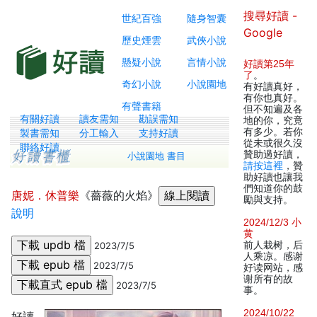
搜尋好讀 -
世紀百強
隨身智囊
Google
歷史煙雲
武俠小說
懸疑小說
言情小說
好讀第25年
了
。
奇幻小說
小說園地
有好讀真好，
有你也真好。
有聲書籍
但不知遍及各
有關好讀
讀友需知
勘誤需知
地的你，究竟
有多少。若你
製書需知
分工輸入
支持好讀
從未或很久沒
聯絡好讀
贊助過好讀，
小說園地 書目
請按這裡
，贊
助好讀也讓我
們知道你的鼓
唐妮．休普樂
《薔薇的火焰》
勵與支持。
說明
2024/12/3 小
黄
前人栽树，后
2023/7/5
人乘凉。感谢
2023/7/5
好读网站，感
谢所有的故
2023/7/5
事。
2024/10/22
好讀