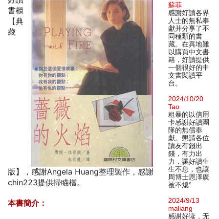
蘇菲
書櫃
感謝好讀各界
【典
人士的無私奉
獻并分享了不
藏
同種類的書
藏。在異地難
以購買中文書
籍，好讀提供
一個很好的中
文書閱讀平
台。
2024/10/20
Tao
粗暴的以信用
卡感謝好讀團
隊的無償奉
獻。懇請各位
讀友有錢出
錢，有力出
力，讓好讀生
生不息，也讓
版】，感謝Angela Huang整理製作，感謝
周博士恩澤廣
chin223提供掃瞄檔。
被不熄°
2024/9/13
本書簡介：
maliang
感谢好读，无