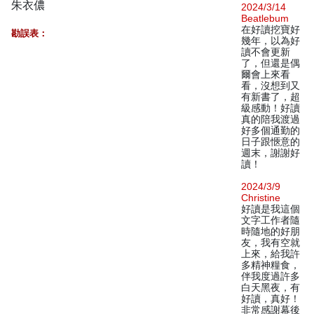
朱衣儂
2024/3/14
Beatlebum
在好讀挖寶好
勘誤表：
幾年，以為好
讀不會更新
了，但還是偶
爾會上來看
看，沒想到又
有新書了，超
級感動！好讀
真的陪我渡過
好多個通勤的
日子跟愜意的
週末，謝謝好
讀！
2024/3/9
Christine
好讀是我這個
文字工作者隨
時隨地的好朋
友，我有空就
上來，給我許
多精神糧食，
伴我度過許多
白天黑夜，有
好讀，真好！
非常感謝幕後