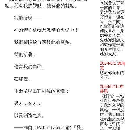
令我發現了電
點，我有我的觀點，他有他的觀點。
子書的世界。
雖然我也會買
實體書，但在
我們發現——
這十多年間，
也會不斷在這
在肉體的薔薇及戰慄的火焰中！
裡找書看。身
處香港也要十
分感謝創辦人
我們習慣於分享彼此的痛楚。
和製作電子書
的各位讀友，
我們活著，
感謝大家！
2024/6/1 德瑞
傷害我們自己，
克
感谢你无私的
分享。
在那裡，
2024/5/18 布
生命呈現出它可觀的真髓；
莱恩
《好讀》網站
可以說是啟蒙
男人，女人，
了我對文學的
興趣，一個提
供了我自由自
以及創造之火。
在悠遊於文學
書海之中的平
——摘自：Pablo Neruda的「愛」
台，太感謝