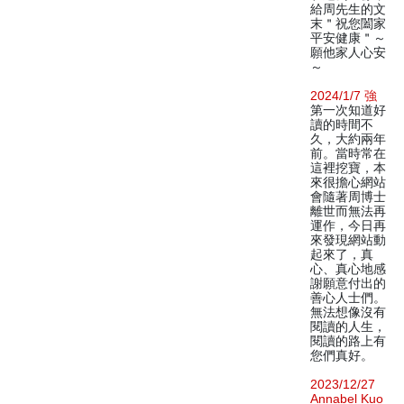
給周先生的文
末＂祝您闔家
平安健康＂～
願他家人心安
～
2024/1/7 強
第一次知道好
讀的時間不
久，大約兩年
前。當時常在
這裡挖寶，本
來很擔心網站
會隨著周博士
離世而無法再
運作，今日再
來發現網站動
起來了，真
心、真心地感
謝願意付出的
善心人士們。
無法想像沒有
閱讀的人生，
閱讀的路上有
您們真好。
2023/12/27
Annabel Kuo