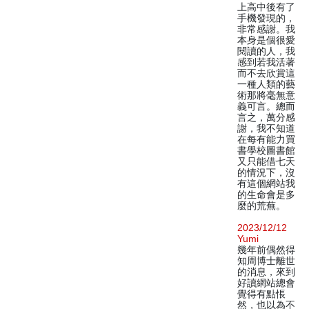
上高中後有了
手機發現的，
非常感謝。我
本身是個很愛
閱讀的人，我
感到若我活著
而不去欣賞這
一種人類的藝
術那將毫無意
義可言。總而
言之，萬分感
謝，我不知道
在每有能力買
書學校圖書館
又只能借七天
的情況下，沒
有這個網站我
的生命會是多
麼的荒蕪。
2023/12/12
Yumi
幾年前偶然得
知周博士離世
的消息，來到
好讀網站總會
覺得有點悵
然，也以為不