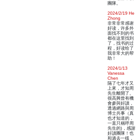
團隊。
2024/2/19 He
Zhong
非常非常感谢
好读，许多外
面找不到的书
都在这里找到
了，找书的过
程，好读给了
我非常大的帮
助！
2024/1/13
Vanessa
Chen
隔了七年才又
上來，才知周
先生離開了。
很高興曾有機
會參與好讀，
透過網路與周
博士共事（真
也才知道的，
一直只稱呼周
先生的)，感謝
好讀團隊！也
和過去一樣，