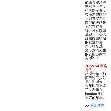
的論壇得悉網
主離世一事，
心有點哀傷，
後悔未曾跟他
言謝在學習期
間他的網站是
我的精神食
糧。見到好讀
重啟，有心人
延續好讀網站
的營運和更
新，很是感
激，對周先生
的貢獻亦致萬
分感謝！
2023/7/4 葉扁
舟先生
相识十年，前
面看过不少好
书，谢谢你。
今年时间更多
了，希望在
haodoo度过
更好的年华。
>>
更多感言