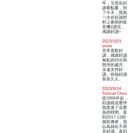
年，又想在好
讀看點書，到
了今天，我第
一次在好讀把
村上春樹的收
音機2讀完，
感謝好讀~
2023/10/3
snow
非常喜歡好
讀，感謝好讀
無私的付出與
陪伴的歲月。
永遠支持好
讀。祝福好讀
長長久久。
2023/9/24
Tomcat Chou
從2006年起，
好讀就這麼伴
我度過了這麼
長的時間。直
到2017.12的
噩耗傳來，我
以為就此不再
見好讀。直到