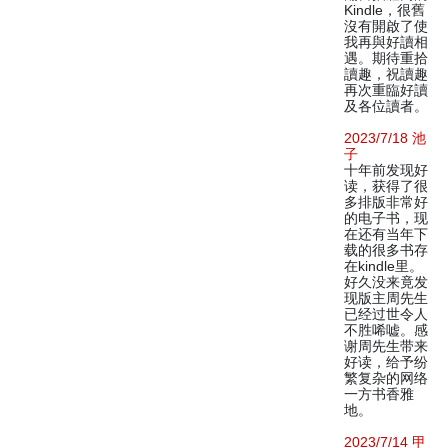
Kindle，很舊
沒有開啟了使
我再與好讀相
遇。期待重拾
讀趣，祝讀趣
再次重臨好讀
及各位讀者。
2023/7/18 池
子
十年前发现好
读，获得了很
多排版非常好
的电子书，现
在还有当年下
载的很多书存
在kindle里。
好久没来竟发
现版主周先生
已经过世令人
不胜唏嘘。感
谢周先生带来
好读，给予纷
繁复杂的网络
一方书香雅
地。
2023/7/14 甲