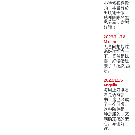
小時候很喜歡
的一本書終於
出現電子版，
感謝團隊的無
私分享，謝謝
好讀！
2023/11/18
Michael
无意间想起过
来好读怀念一
下。竟然是惊
喜！好读活过
来了！感恩 感
谢。
2023/11/5
angsila
每周上好读看
看是否有新
书，这已经成
了一个习惯。
这种陪伴是一
种舒服的，充
满确定感的安
心。感谢好
读。