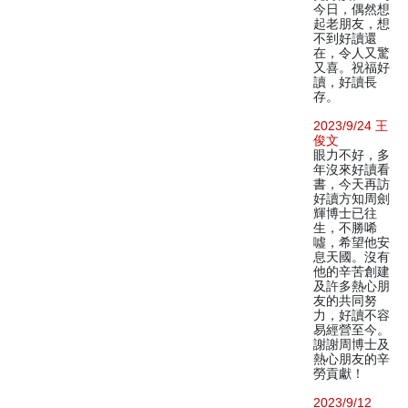
今日，偶然想
起老朋友，想
不到好讀還
在，令人又驚
又喜。祝福好
讀，好讀長
存。
2023/9/24 王
俊文
眼力不好，多
年沒來好讀看
書，今天再訪
好讀方知周劍
輝博士已往
生，不勝唏
噓，希望他安
息天國。沒有
他的辛苦創建
及許多熱心朋
友的共同努
力，好讀不容
易經營至今。
謝謝周博士及
熱心朋友的辛
勞貢獻！
2023/9/12