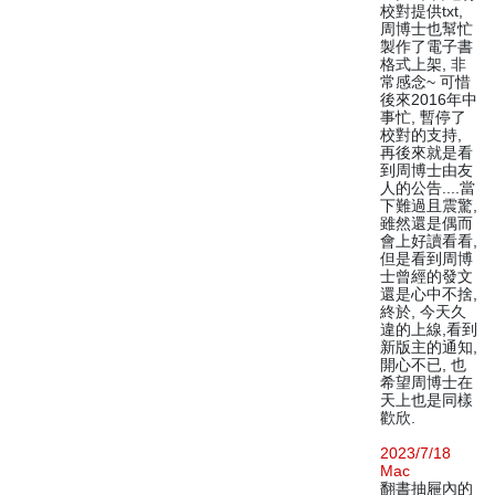
校對提供txt,
周博士也幫忙
製作了電子書
格式上架, 非
常感念~ 可惜
後來2016年中
事忙, 暫停了
校對的支持,
再後來就是看
到周博士由友
人的公告....當
下難過且震驚,
雖然還是偶而
會上好讀看看,
但是看到周博
士曾經的發文
還是心中不捨,
終於, 今天久
違的上線,看到
新版主的通知,
開心不已, 也
希望周博士在
天上也是同樣
歡欣.
2023/7/18
Mac
翻書抽屜內的