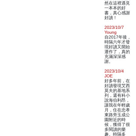
然在這裡遇見
一本本的好
書，真心感謝
好讀！
2023/10/7
Young
自2017年後，
時隔六年才發
現好讀又開始
運作了，真的
充滿深深感
謝。
2023/10/4
JOE
好多年前，在
好讀發現艾西
莫夫的基地系
列，還有科小
說海伯利昂，
讓我在年輕歲
月，住在忠孝
東路旁玉成公
園附近的時
候，獲得了很
多閱讀的樂
趣。時隔多