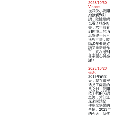
2023/10/30
Vincent
從武俠小說開
始接觸到好
讀，陸陸續續
也看了很多好
書，六年前看
到周博士的消
息覺得十分不
捨與可惜，時
隔多年發現好
讀又重新運作
了，實在感到
非常開心與感
謝！
2023/10/23
偷泥
2019年的某
天，我在這裡
遇見了薩豐的
風之影，便開
啟了我的閱讀
之路，才知道
原來閱讀是一
件多麼快樂的
事情。2023年
的今天，我依