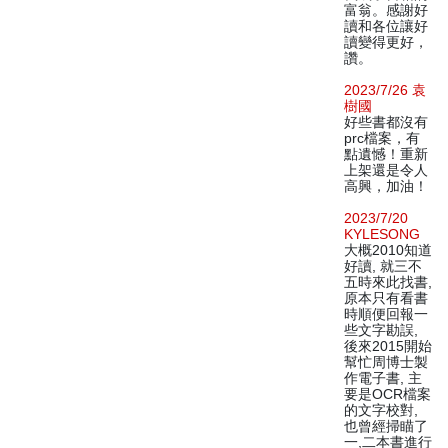
富翁。感謝好
讀和各位讓好
讀變得更好，
讚。
2023/7/26 袁
樹國
好些書都沒有
prc檔案，有
點遺憾！重新
上架還是令人
高興，加油！
2023/7/20
KYLESONG
大概2010知道
好讀, 就三不
五時來此找書,
原本只有看書
時順便回報一
些文字勘誤,
後來2015開始
幫忙周博士製
作電子書, 主
要是OCR檔案
的文字校對,
也曾經掃瞄了
一,二本書進行