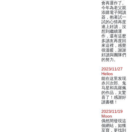
會再運作了。
今年為老父親
添購電子閱讀
器，抱著試一
試的心情再度
連上好讀，沒
想到繼續運
作，還有這麼
多讀友再度回
來這裡，感覺
很溫暖，謝謝
好讀與團隊們
的努力。
2023/11/27
Helios
能在这里发现
赤川次郎、鬼
马星和高羅佩
的作品，太驚
喜了！感謝好
讀書櫃！
2023/11/19
Moon
偶然間發現這
個網站，如獲
至寶，更找到