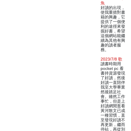
魚
好讀的出現，
使我重措對書
籍的興趣，它
提供了一個便
利的途徑來發
掘好書，希望
這個網站能繼
續為其他有興
趣的讀者服
務。
2023/7/8 歌
讀書時期用
pocket pc 看
書持資源發現
了好讀，然後
好讀一直陪伴
我至大學畢業
然後踏足社
會。雖然工作
事忙，但是上
好讀網閒逛看
黃河散文已成
一種習慣，直
至發現好讀不
再更新，繼而
停站，再從別