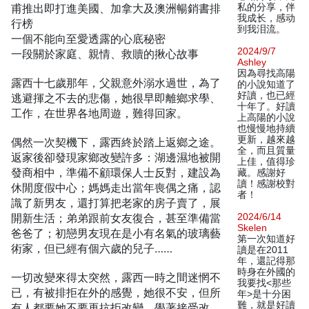
甫推出即打進美國、加拿大及澳洲暢銷書排
私的分享，伴
我成长，感动
行榜
到我泪流。
一個不能向至愛透露的心底秘密
2024/9/7
一段關於家庭、親情、救贖的揪心故事
Ashley
因為尋找高陽
露西十七歲那年，父親意外溺水過世，為了
的小說知道了
好讀，也已經
逃避揮之不去的悲傷，她很早即離鄉求學、
十年了。好讀
工作，在世界各地周遊，難得回家。
上高陽的小說
也慢慢地持續
更新，越來越
偶然一次契機下，露西終於踏上返鄉之途。
全，而且質量
返家後卻發現家鄉改變許多：湖邊濕地被開
上佳，值得珍
發商相中，準備不顧環保人士反對，建設為
藏。感謝好
讀！感謝校對
休閒度假中心；媽媽走出當年喪偶之痛，認
者！
識了新男友，還打算把老家的房子賣了，展
開新生活；弟弟跟前女友復合，甚至準備當
2024/6/14
Skelen
爸爸了；初戀男友現在是小有名氣的玻璃藝
第一次知道好
術家，但已經有個六歲的兒子……
讀是在2011
年，還記得那
時身在外國的
一切改變來得太突然，露西一時之間迷惘不
我要找<那些
已，有被排拒在外的感覺，她很不安，但所
年>是十分困
難，就是好讀
有人都要她不要再抗拒改變，學著接受改