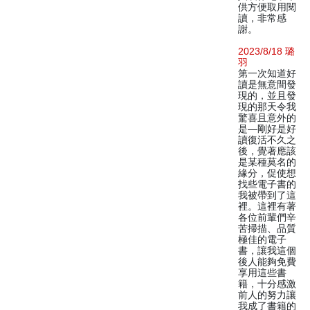
供方便取用閱
讀，非常感
謝。
2023/8/18 璐
羽
第一次知道好
讀是無意間發
現的，並且發
現的那天令我
驚喜且意外的
是—剛好是好
讀復活不久之
後，覺著應該
是某種莫名的
緣分，促使想
找些電子書的
我被帶到了這
裡。這裡有著
各位前輩們辛
苦掃描、品質
極佳的電子
書，讓我這個
後人能夠免費
享用這些書
籍，十分感激
前人的努力讓
我成了書籍的