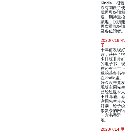
Kindle，很舊
沒有開啟了使
我再與好讀相
遇。期待重拾
讀趣，祝讀趣
再次重臨好讀
及各位讀者。
2023/7/18 池
子
十年前发现好
读，获得了很
多排版非常好
的电子书，现
在还有当年下
载的很多书存
在kindle里。
好久没来竟发
现版主周先生
已经过世令人
不胜唏嘘。感
谢周先生带来
好读，给予纷
繁复杂的网络
一方书香雅
地。
2023/7/14 甲