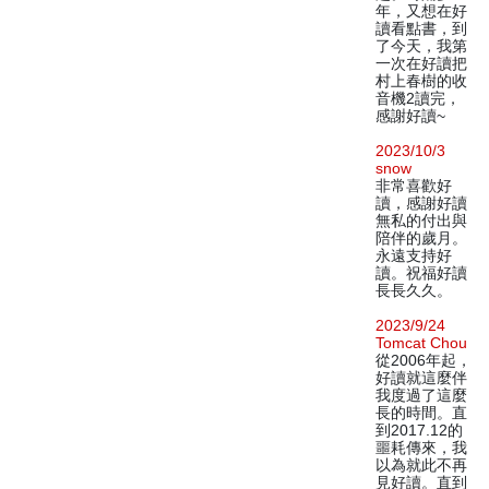
年，又想在好
讀看點書，到
了今天，我第
一次在好讀把
村上春樹的收
音機2讀完，
感謝好讀~
2023/10/3
snow
非常喜歡好
讀，感謝好讀
無私的付出與
陪伴的歲月。
永遠支持好
讀。祝福好讀
長長久久。
2023/9/24
Tomcat Chou
從2006年起，
好讀就這麼伴
我度過了這麼
長的時間。直
到2017.12的
噩耗傳來，我
以為就此不再
見好讀。直到