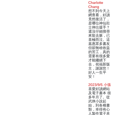
Charlotte
Chang
想不到今天上
網查看，好讀
竟然復活了，
是哪位神仙壯
士伸出援手？
還沒仔細搜尋
來龍去脈，已
喜極而泣。這
嘉惠眾多書友
但卻無啥收益
的苦工，真的
需要有很多愛
才能繼續下
去，祝福新版
主，謝謝您！
好人一生平
安！
2023/9/5 小張
喜愛好讀網站
及電子書本 很
多年月了。從
武俠小說起
始，到各種書
類，幸得有心
人製作電子本