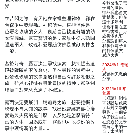
令我發現了電
變。
子書的世界。
雖然我也會買
實體書，但在
在苦悶之際，有天她在家裡整理雜物，卻在
這十多年間，
舊傢俱中發現幾封神秘信件。這些信件是一
也會不斷在這
位署名玫瑰的女人，寫給自己被迫分離的幼
裡找書看。身
處香港也要十
女愛麗絲。露西驚訝的是，家族中從未聽聞
分感謝創辦人
過這兩人，玫瑰和愛麗絲彷彿是被刻意抹去
和製作電子書
一般。
的各位讀友，
感謝大家！
基於好奇，露西決定尋找線索，想挖掘出這
2024/6/1 德瑞
段被隱匿的家族歷史。但在尋找的過程中，
克
感谢你无私的
她發現玫瑰的故事竟然和自己有許多相似之
分享。
處：雖然心裡擁有勇敢冒險的精神，卻受制
2024/5/18 布
環境而對未來充滿了不確定。
莱恩
《好讀》網站
露西決定要展開一場追尋之旅，想要挖掘出
可以說是啟蒙
了我對文學的
玫瑰不為人知的故事，找出她曾經痛徹心扉
興趣，一個提
愛過與失落的是什麼，以及她是怎麼看待自
供了我自由自
己的人生，因為或許，露西也可以從她的故
在悠遊於文學
書海之中的平
事中獲得新的力量……
台，太感謝