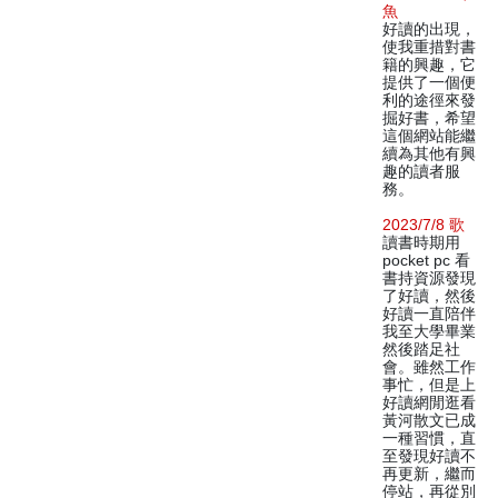
魚
好讀的出現，
使我重措對書
籍的興趣，它
提供了一個便
利的途徑來發
掘好書，希望
這個網站能繼
續為其他有興
趣的讀者服
務。
2023/7/8 歌
讀書時期用
pocket pc 看
書持資源發現
了好讀，然後
好讀一直陪伴
我至大學畢業
然後踏足社
會。雖然工作
事忙，但是上
好讀網閒逛看
黃河散文已成
一種習慣，直
至發現好讀不
再更新，繼而
停站，再從別