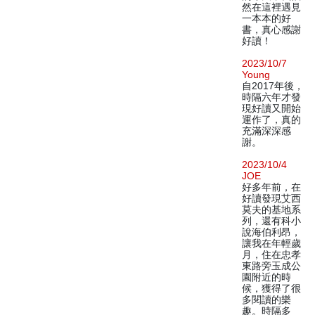
然在這裡遇見
一本本的好
書，真心感謝
好讀！
2023/10/7
Young
自2017年後，
時隔六年才發
現好讀又開始
運作了，真的
充滿深深感
謝。
2023/10/4
JOE
好多年前，在
好讀發現艾西
莫夫的基地系
列，還有科小
說海伯利昂，
讓我在年輕歲
月，住在忠孝
東路旁玉成公
園附近的時
候，獲得了很
多閱讀的樂
趣。時隔多