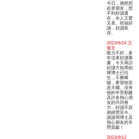
今日，偶然想
起老朋友，想
不到好讀還
在，令人又驚
又喜。祝福好
讀，好讀長
存。
2023/9/24 王
俊文
眼力不好，多
年沒來好讀看
書，今天再訪
好讀方知周劍
輝博士已往
生，不勝唏
噓，希望他安
息天國。沒有
他的辛苦創建
及許多熱心朋
友的共同努
力，好讀不容
易經營至今。
謝謝周博士及
熱心朋友的辛
勞貢獻！
2023/9/12