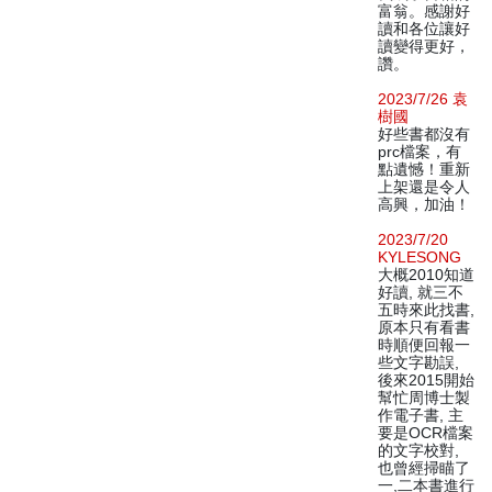
富翁。感謝好
讀和各位讓好
讀變得更好，
讚。
2023/7/26 袁
樹國
好些書都沒有
prc檔案，有
點遺憾！重新
上架還是令人
高興，加油！
2023/7/20
KYLESONG
大概2010知道
好讀, 就三不
五時來此找書,
原本只有看書
時順便回報一
些文字勘誤,
後來2015開始
幫忙周博士製
作電子書, 主
要是OCR檔案
的文字校對,
也曾經掃瞄了
一,二本書進行