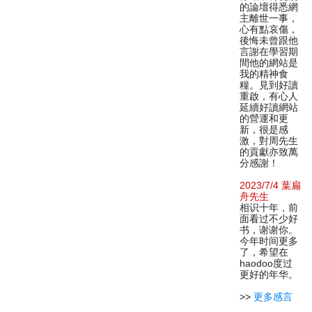
的論壇得悉網
主離世一事，
心有點哀傷，
後悔未曾跟他
言謝在學習期
間他的網站是
我的精神食
糧。見到好讀
重啟，有心人
延續好讀網站
的營運和更
新，很是感
激，對周先生
的貢獻亦致萬
分感謝！
2023/7/4 葉扁
舟先生
相识十年，前
面看过不少好
书，谢谢你。
今年时间更多
了，希望在
haodoo度过
更好的年华。
>>
更多感言