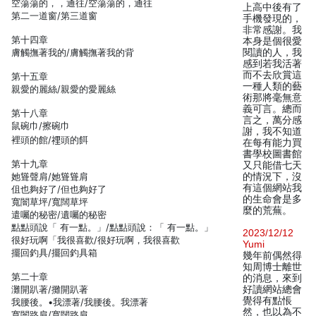
空蕩蕩的，，通往/空蕩蕩的，通往
上高中後有了
第二一道窗/第三道窗
手機發現的，
非常感謝。我
第十四章
本身是個很愛
膚觸撫著我的/膚觸撫著我的背
閱讀的人，我
感到若我活著
而不去欣賞這
第十五章
一種人類的藝
親愛的麗絲/親愛的愛麗絲
術那將毫無意
義可言。總而
第十八章
言之，萬分感
鼠碗巾/擦碗巾
謝，我不知道
裡頭的館/𥚃頭的餌
在每有能力買
書學校圖書館
第十九章
又只能借七天
她聳聲肩/她聳聳肩
的情況下，沒
有這個網站我
伹也夠好了/但也夠好了
的生命會是多
寬闇草坪/寬闊草坪
麼的荒蕪。
遣囑的秘密/遺囑的秘密
點點頭說「 有一點。」/點點頭說：「 有一點。」
2023/12/12
很好玩啊「我很喜歡/很好玩啊，我很喜歡
Yumi
擺回釣具/擺回釣具箱
幾年前偶然得
知周博士離世
第二十章
的消息，來到
灘開趴著/攤開趴著
好讀網站總會
覺得有點悵
我腰後。•我漂著/我腰後。我漂著
然，也以為不
寬闇路肩/寬闊路肩