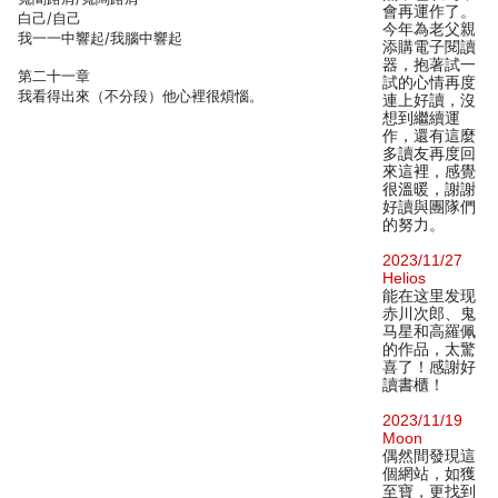
會再運作了。
白己/自己
今年為老父親
我一一中響起/我腦中響起
添購電子閱讀
器，抱著試一
第二十一章
試的心情再度
我看得出來（不分段）他心裡很煩惱。
連上好讀，沒
想到繼續運
作，還有這麼
多讀友再度回
來這裡，感覺
很溫暖，謝謝
好讀與團隊們
的努力。
2023/11/27
Helios
能在这里发现
赤川次郎、鬼
马星和高羅佩
的作品，太驚
喜了！感謝好
讀書櫃！
2023/11/19
Moon
偶然間發現這
個網站，如獲
至寶，更找到