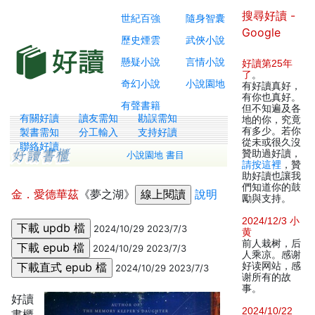
搜尋好讀 -
世紀百強
隨身智囊
Google
歷史煙雲
武俠小說
懸疑小說
言情小說
好讀第25年
了
。
奇幻小說
小說園地
有好讀真好，
有你也真好。
有聲書籍
但不知遍及各
有關好讀
讀友需知
勘誤需知
地的你，究竟
有多少。若你
製書需知
分工輸入
支持好讀
從未或很久沒
聯絡好讀
贊助過好讀，
小說園地 書目
請按這裡
，贊
助好讀也讓我
們知道你的鼓
金．愛德華茲
《夢之湖》
說明
勵與支持。
2024/12/3 小
2024/10/29 2023/7/3
黄
前人栽树，后
2024/10/29 2023/7/3
人乘凉。感谢
好读网站，感
2024/10/29 2023/7/3
谢所有的故
事。
好讀
2024/10/22
書櫃