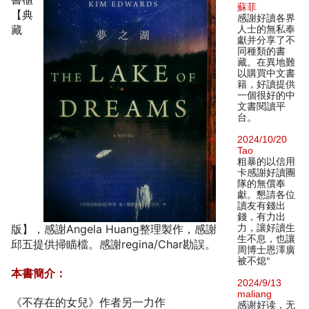
蘇菲
【典
感謝好讀各界
藏
人士的無私奉
獻并分享了不
同種類的書
藏。在異地難
以購買中文書
籍，好讀提供
一個很好的中
文書閱讀平
台。
2024/10/20
Tao
粗暴的以信用
卡感謝好讀團
隊的無償奉
獻。懇請各位
讀友有錢出
錢，有力出
版】，感謝Angela Huang整理製作，感謝
力，讓好讀生
生不息，也讓
邱五提供掃瞄檔。感謝regina/Char勘誤。
周博士恩澤廣
被不熄°
本書簡介：
2024/9/13
maliang
《不存在的女兒》作者另一力作
感谢好读，无