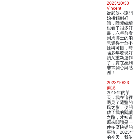
2023/10/30
Vincent
從武俠小說開
始接觸到好
讀，陸陸續續
也看了很多好
書，六年前看
到周博士的消
息覺得十分不
捨與可惜，時
隔多年發現好
讀又重新運作
了，實在感到
非常開心與感
謝！
2023/10/23
偷泥
2019年的某
天，我在這裡
遇見了薩豐的
風之影，便開
啟了我的閱讀
之路，才知道
原來閱讀是一
件多麼快樂的
事情。2023年
的今天，我依