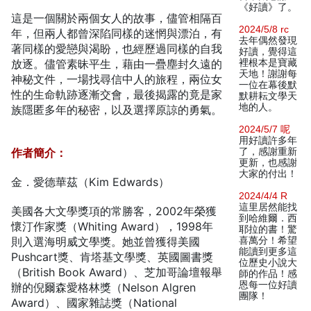
《好讀》了。
這是一個關於兩個女人的故事，儘管相隔百
2024/5/8 rc
年，但兩人都曾深陷同樣的迷惘與漂泊，有
去年偶然發現
著同樣的愛戀與渴盼，也經歷過同樣的自我
好讀，覺得這
放逐。儘管素昧平生，藉由一疊塵封久遠的
裡根本是寶藏
天地！謝謝每
神秘文件，一場找尋信中人的旅程，兩位女
一位在幕後默
性的生命軌跡逐漸交會，最後揭露的竟是家
默耕耘文學天
地的人。
族隱匿多年的秘密，以及選擇原諒的勇氣。
2024/5/7 呢
用好讀許多年
作者簡介：
了，感謝重新
更新，也感謝
大家的付出！
金．愛德華茲（Kim Edwards）
2024/4/4 R
這里居然能找
美國各大文學獎項的常勝客，2002年榮獲
到哈維爾．西
懷汀作家獎（Whiting Award），1998年
耶拉的書！驚
則入選海明威文學獎。她並曾獲得美國
喜萬分！希望
能讀到更多這
Pushcart獎、肯塔基文學獎、英國圖書獎
位歷史小說大
（British Book Award）、芝加哥論壇報舉
師的作品！感
恩每一位好讀
辦的倪爾森愛格林獎（Nelson Algren
團隊！
Award）、國家雜誌獎（National