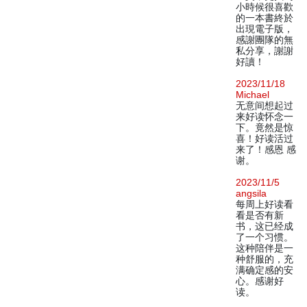
小時候很喜歡
的一本書終於
出現電子版，
感謝團隊的無
私分享，謝謝
好讀！
2023/11/18
Michael
无意间想起过
来好读怀念一
下。竟然是惊
喜！好读活过
来了！感恩 感
谢。
2023/11/5
angsila
每周上好读看
看是否有新
书，这已经成
了一个习惯。
这种陪伴是一
种舒服的，充
满确定感的安
心。感谢好
读。