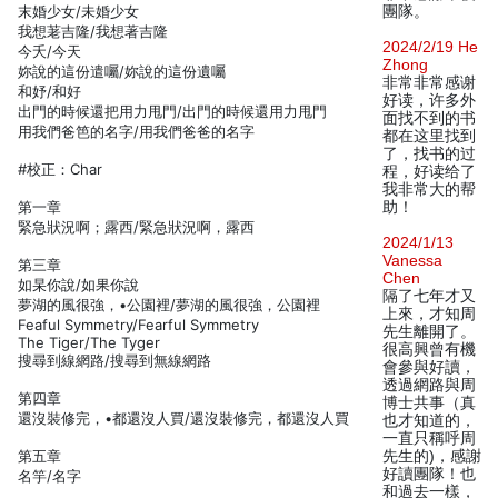
末婚少女/未婚少女
團隊。
我想荖吉隆/我想著吉隆
2024/2/19 He
今夭/今天
Zhong
妳說的這份遣囑/妳說的這份遺囑
非常非常感谢
和妤/和好
好读，许多外
出門的時候還把用力甩門/出門的時候還用力甩門
面找不到的书
用我們爸笆的名字/用我們爸爸的名字
都在这里找到
了，找书的过
#校正：Char
程，好读给了
我非常大的帮
第一章
助！
緊急狀況啊；露西/緊急狀況啊，露西
2024/1/13
Vanessa
第三章
Chen
如杲你說/如果你說
隔了七年才又
夢湖的風很強，•公園裡/夢湖的風很強，公園裡
上來，才知周
Feaful Symmetry/Fearful Symmetry
先生離開了。
The Tiger/The Tyger
很高興曾有機
搜尋到線網路/搜尋到無線網路
會參與好讀，
透過網路與周
第四章
博士共事（真
還沒裝修完，•都還沒人買/還沒裝修完，都還沒人買
也才知道的，
一直只稱呼周
第五章
先生的)，感謝
好讀團隊！也
名竽/名字
和過去一樣，