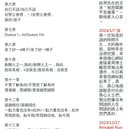
給周先生的文
第六章
末＂祝您闔家
自已不該/自己不該
平安健康＂～
在聖公會裡，﹄/在聖公會裡，
願他家人心安
孩於/孩子
～
第七章
2024/1/7 強
Guess I﹃m/Guess I'm
第一次知道好
讀的時間不
第八章
久，大約兩年
前。當時常在
坐了好一•陣子/坐了好一陣子
這裡挖寶，本
來很擔心網站
第十章
會隨著周博士
創辦人之一,除此/創辦人之一，除此
離世而無法再
面容長相，•沒留意/面容長相，沒留意
運作，今日再
來發現網站動
第十一章
起來了，真
不禁了解為何/不禁想了解為何
心、真心地感
透過牆，壁縫隙/透過牆壁縫隙
謝願意付出的
善心人士們。
第十二章
無法想像沒有
閱讀的人生，
築牆檔住/築牆擋住
閱讀的路上有
一點力量也沒有•此外/一點力量也沒有；此外
您們真好。
而我想他。如今我/而我相信他。如今我
2023/12/27
第十三章
Annabel Kuo