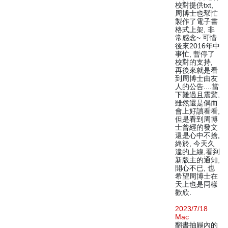
校對提供txt,
周博士也幫忙
製作了電子書
格式上架, 非
常感念~ 可惜
後來2016年中
事忙, 暫停了
校對的支持,
再後來就是看
到周博士由友
人的公告....當
下難過且震驚,
雖然還是偶而
會上好讀看看,
但是看到周博
士曾經的發文
還是心中不捨,
終於, 今天久
違的上線,看到
新版主的通知,
開心不已, 也
希望周博士在
天上也是同樣
歡欣.
2023/7/18
Mac
翻書抽屜內的