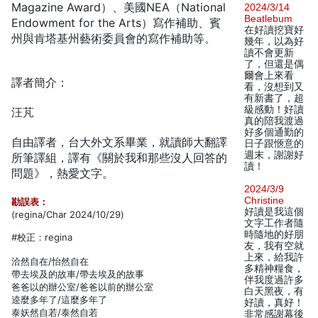
Magazine Award）、美國NEA（National
2024/3/14
Beatlebum
Endowment for the Arts）寫作補助、賓
在好讀挖寶好
州與肯塔基州藝術委員會的寫作補助等。
幾年，以為好
讀不會更新
了，但還是偶
爾會上來看
譯者簡介：
看，沒想到又
有新書了，超
級感動！好讀
汪芃
真的陪我渡過
好多個通勤的
自由譯者，台大外文系畢業，就讀師大翻譯
日子跟愜意的
週末，謝謝好
所筆譯組，譯有《關於我和那些沒人回答的
讀！
問題》，熱愛文字。
2024/3/9
Christine
勘誤表：
好讀是我這個
(regina/Char 2024/10/29)
文字工作者隨
時隨地的好朋
#校正：regina
友，我有空就
上來，給我許
洽然自在/怡然自在
多精神糧食，
帶去埃及的故車/帶去埃及的故事
伴我度過許多
爸爸以的辦公室/爸爸以前的辦公室
白天黑夜，有
逵麼多年了/這麼多年了
好讀，真好！
泰妖然自若/泰然自若
非常感謝幕後