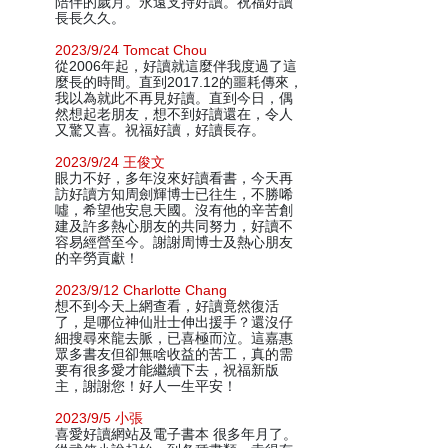
陪伴的歲月。永遠支持好讀。祝福好讀
長長久久。
2023/9/24 Tomcat Chou
從2006年起，好讀就這麼伴我度過了這
麼長的時間。直到2017.12的噩耗傳來，
我以為就此不再見好讀。直到今日，偶
然想起老朋友，想不到好讀還在，令人
又驚又喜。祝福好讀，好讀長存。
2023/9/24 王俊文
眼力不好，多年沒來好讀看書，今天再
訪好讀方知周劍輝博士已往生，不勝唏
噓，希望他安息天國。沒有他的辛苦創
建及許多熱心朋友的共同努力，好讀不
容易經營至今。謝謝周博士及熱心朋友
的辛勞貢獻！
2023/9/12 Charlotte Chang
想不到今天上網查看，好讀竟然復活
了，是哪位神仙壯士伸出援手？還沒仔
細搜尋來龍去脈，已喜極而泣。這嘉惠
眾多書友但卻無啥收益的苦工，真的需
要有很多愛才能繼續下去，祝福新版
主，謝謝您！好人一生平安！
2023/9/5 小張
喜愛好讀網站及電子書本 很多年月了。