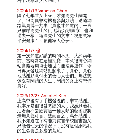
给了我非常大的帮助！
2024/1/13 Vanessa Chen
隔了七年才又上來，才知周先生離開
了。很高興曾有機會參與好讀，透過網
路與周博士共事（真也才知道的，一直
只稱呼周先生的)，感謝好讀團隊！也和
過去一樣，給周先生的文末＂祝您闔家
平安健康＂～願他家人心安～
2024/1/7 強
第一次知道好讀的時間不久，大約兩年
前。當時常在這裡挖寶，本來很擔心網
站會隨著周博士離世而無法再運作，今
日再來發現網站動起來了，真心、真心
地感謝願意付出的善心人士們。無法想
像沒有閱讀的人生，閱讀的路上有您們
真好。
2023/12/27 Annabel Kuo
上高中後有了手機發現的，非常感謝。
我本身是個很愛閱讀的人，我感到若我
活著而不去欣賞這一種人類的藝術那將
毫無意義可言。總而言之，萬分感謝，
我不知道在每有能力買書學校圖書館又
只能借七天的情況下，沒有這個網站我
的生命會是多麼的荒蕪。