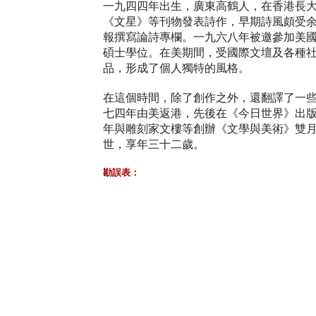
一九四四年出生，廣東高鶴人，在香港長
《文星》等刊物發表詩作，早期詩風頗受
報撰寫論詩專欄。一九六八年被邀參加美
碩士學位。在美期間，受國際文壇及各種
品，形成了個人獨特的風格。
在這個時間，除了創作之外，還翻譯了一
七四年由美返港，先後在《今日世界》出
年與雕刻家文樓等創辦《文學與美術》雙
世，享年三十二歲。
勘誤表：