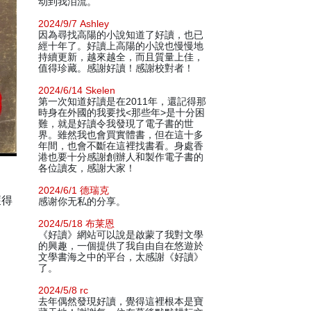
动到我泪流。
2024/9/7 Ashley
因為尋找高陽的小說知道了好讀，也已
經十年了。好讀上高陽的小說也慢慢地
持續更新，越來越全，而且質量上佳，
值得珍藏。感謝好讀！感謝校對者！
2024/6/14 Skelen
第一次知道好讀是在2011年，還記得那
時身在外國的我要找<那些年>是十分困
難，就是好讀令我發現了電子書的世
界。雖然我也會買實體書，但在這十多
年間，也會不斷在這裡找書看。身處香
港也要十分感謝創辦人和製作電子書的
各位讀友，感謝大家！
2024/6/1 德瑞克
獲得
感谢你无私的分享。
2024/5/18 布莱恩
《好讀》網站可以說是啟蒙了我對文學
的興趣，一個提供了我自由自在悠遊於
文學書海之中的平台，太感謝《好讀》
了。
2024/5/8 rc
去年偶然發現好讀，覺得這裡根本是寶