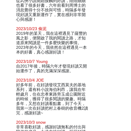
從武俠小說開始接觸到好讀，陸陸續續
也看了很多好書，六年前看到周博士的
消息覺得十分不捨與可惜，時隔多年發
現好讀又重新運作了，實在感到非常開
心與感謝！
2023/10/23 偷泥
2019年的某天，我在這裡遇見了薩豐的
風之影，便開啟了我的閱讀之路，才知
道原來閱讀是一件多麼快樂的事情。
2023年的今天，我依然在這裡遇見一本
本的好書，真心感謝好讀！
2023/10/7 Young
自2017年後，時隔六年才發現好讀又開
始運作了，真的充滿深深感謝。
2023/10/4 JOE
好多年前，在好讀發現艾西莫夫的基地
系列，還有科小說海伯利昂，讓我在年
輕歲月，住在忠孝東路旁玉成公園附近
的時候，獲得了很多閱讀的樂趣。時隔
多年，又想在好讀看點書，到了今天，
我第一次在好讀把村上春樹的收音機2讀
完，感謝好讀~
2023/10/3 snow
非常喜歡好讀，感謝好讀無私的付出與