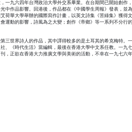
大，一九六四年台灣政治大學外交系畢業。在台期間已開始創作
余光中作品影響。回港後，作品都在《中國學生周報》發表，並
國艾荷華大學舉辦的國際寫作計畫，以英文詩集《苦綠集》獲得
社會運動的影響，詩風為之大變；創作《帝鄉》等一系列不分行
些第三世界詩人的作品，其中譯得較多的是土耳其的希克梅特。
版社、《時代生活》當編輯，最後在香港大學中文系任教。一九
月刊，正欲在香港大力推廣文學與美術的活動，不幸在一九七六