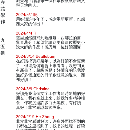
藏天地！謝謝每一位在幕後默默耕耘文
，在
學天地的人。
為該
文學
2024/5/7 呢
用好讀許多年了，感謝重新更新，也感
的作
謝大家的付出！
2024/4/4 R
這里居然能找到哈維爾．西耶拉的書！
一九
驚喜萬分！希望能讀到更多這位歷史小
七五
說大師的作品！感恩每一位好讀團隊！
年逝
2024/3/14 Beatlebum
在好讀挖寶好幾年，以為好讀不會更新
了，但還是偶爾會上來看看，沒想到又
有新書了，超級感動！好讀真的陪我渡
過好多個通勤的日子跟愜意的週末，謝
謝好讀！
2024/3/9 Christine
好讀是我這個文字工作者隨時隨地的好
朋友，我有空就上來，給我許多精神糧
食，伴我度過許多白天黑夜，有好讀，
真好！非常感謝幕後團隊。
2024/2/19 He Zhong
非常非常感谢好读，许多外面找不到的
书都在这里找到了，找书的过程，好读