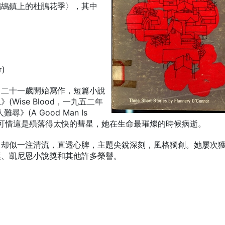
鷓鴣鎮上的杜鵑花季〉，其中
r)
。二十一歲開始寫作，短篇小說
ise Blood，一九五二年
(A Good Man Is
壇新星。可惜這是殞落得太快的彗星，她在生命最璀燦的時候病逝。
，却似一注清流，直透心脾，主題尖銳深刻，風格獨創。她屢次
獎、凱尼恩小說獎和其他許多榮譽。