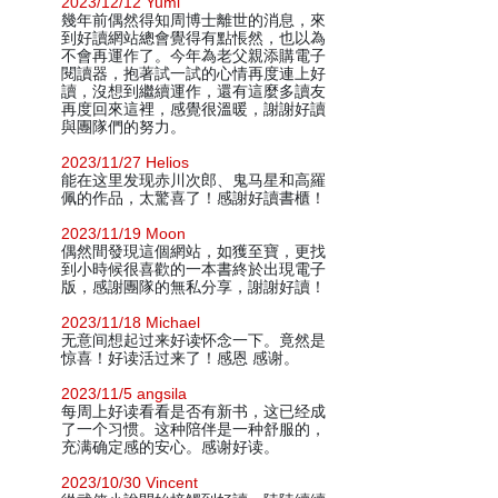
2023/12/12 Yumi
幾年前偶然得知周博士離世的消息，來
到好讀網站總會覺得有點悵然，也以為
不會再運作了。今年為老父親添購電子
閱讀器，抱著試一試的心情再度連上好
讀，沒想到繼續運作，還有這麼多讀友
再度回來這裡，感覺很溫暖，謝謝好讀
與團隊們的努力。
2023/11/27 Helios
能在这里发现赤川次郎、鬼马星和高羅
佩的作品，太驚喜了！感謝好讀書櫃！
2023/11/19 Moon
偶然間發現這個網站，如獲至寶，更找
到小時候很喜歡的一本書終於出現電子
版，感謝團隊的無私分享，謝謝好讀！
2023/11/18 Michael
无意间想起过来好读怀念一下。竟然是
惊喜！好读活过来了！感恩 感谢。
2023/11/5 angsila
每周上好读看看是否有新书，这已经成
了一个习惯。这种陪伴是一种舒服的，
充满确定感的安心。感谢好读。
2023/10/30 Vincent