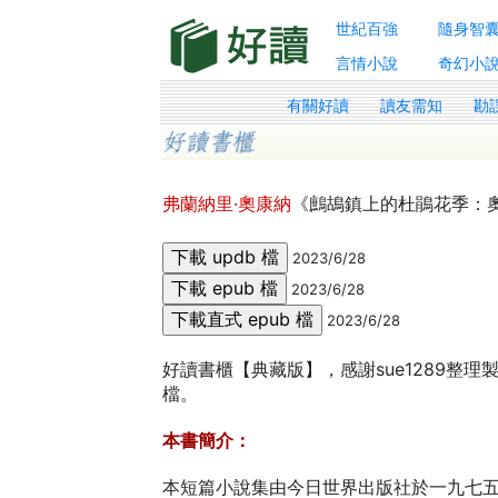
世紀百強
隨身智
言情小說
奇幻小
有關好讀
讀友需知
勘
弗蘭納里·奧康納
《鷓鴣鎮上的杜鵑花季：
2023/6/28
2023/6/28
2023/6/28
好讀書櫃【典藏版】，感謝sue1289整理製
檔。
本書簡介：
本短篇小說集由今日世界出版社於一九七五