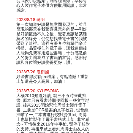
從武俠小說起始，到各種書類，幸得有
心人製作電子本供方便取用閱讀，非常
感謝。
2023/8/18 璐羽
第一次知道好讀是無意間發現的，並且
發現的那天令我驚喜且意外的是—剛好
是好讀復活不久之後，覺著應該是某種
莫名的緣分，促使想找些電子書的我被
帶到了這裡。這裡有著各位前輩們辛苦
掃描、品質極佳的電子書，讓我這個後
人能夠免費享用這些書籍，十分感激前
人的努力讓我成了書籍的富翁。感謝好
讀和各位讓好讀變得更好，讚。
2023/7/26 袁樹國
好些書都沒有prc檔案，有點遺憾！重新
上架還是令人高興，加油！
2023/7/20 KYLESONG
大概2010知道好讀, 就三不五時來此找
書, 原本只有看書時順便回報一些文字勘
誤, 後來2015開始幫忙周博士製作電子
書, 主要是OCR檔案的文字校對, 也曾經
掃瞄了一,二本書進行校對提供txt, 周博
士也幫忙製作了電子書格式上架, 非常感
念~ 可惜後來2016年中事忙, 暫停了校對
的支持, 再後來就是看到周博士由友人的