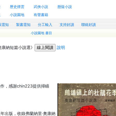
囊
歷史煙雲
武俠小說
懸疑小說
說
小說園地
有聲書籍
誤需知
製書需知
分工輸入
支持好讀
聯絡好讀
小說園地 書目
奧康納短篇小說選》
說明
作，感謝chin223提供掃瞄
年出版，收錄弗蘭納里·奧康納