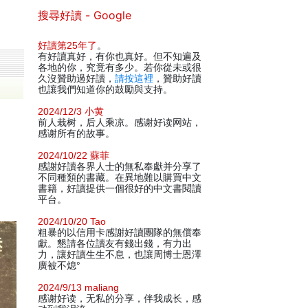
搜尋好讀 - Google
好讀第25年了
。
有好讀真好，有你也真好。但不知遍及
各地的你，究竟有多少。若你從未或很
久沒贊助過好讀，
請按這裡
，贊助好讀
也讓我們知道你的鼓勵與支持。
2024/12/3 小黄
前人栽树，后人乘凉。感谢好读网站，
感谢所有的故事。
2024/10/22 蘇菲
感謝好讀各界人士的無私奉獻并分享了
不同種類的書藏。在異地難以購買中文
書籍，好讀提供一個很好的中文書閱讀
平台。
2024/10/20 Tao
粗暴的以信用卡感謝好讀團隊的無償奉
獻。懇請各位讀友有錢出錢，有力出
力，讓好讀生生不息，也讓周博士恩澤
廣被不熄°
2024/9/13 maliang
感谢好读，无私的分享，伴我成长，感