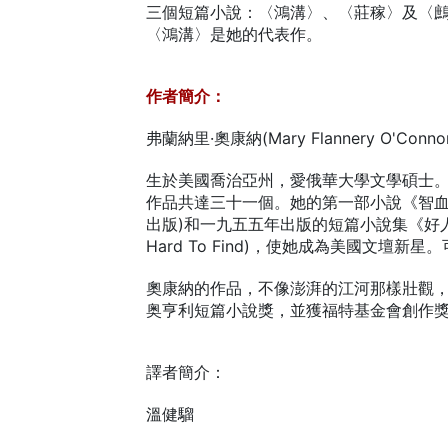
三個短篇小說：〈鴻溝〉、〈莊稼〉及〈
〈鴻溝〉是她的代表作。
作者簡介：
弗蘭納里·奧康納(Mary Flannery O'Conno
生於美國喬治亞州，愛俄華大學文學碩士
作品共達三十一個。她的第一部小說《智血》(W
出版)和一九五五年出版的短篇小說集《好人難尋》
Hard To Find)，使她成為美國文
奧康納的作品，不像澎湃的江河那樣壯觀
奥亨利短篇小說獎，並獲福特基金會創作
譯者簡介：
溫健騮