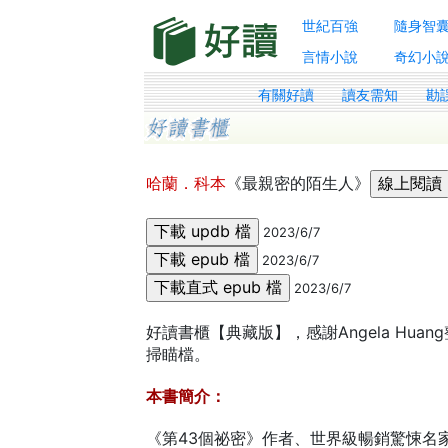
世紀百強
隨身智
言情小說
奇幻小
有關好讀
讀友需知
勘
哈蘭．科本
《最親密的陌生人》
2023/6/7
2023/6/7
2023/6/7
好讀書櫃【典藏版】，感謝Angela Huan
掃瞄檔。
本書簡介：
《第43個祕密》作者、世界級暢銷驚悚名