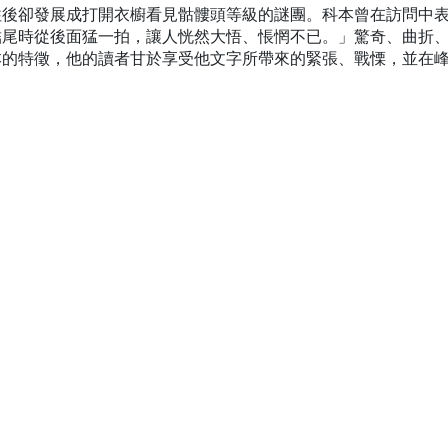
往後卻發展成打開衣櫥看見骷髏頭等級的謎團。科本曾在訪問中
結尾時從後面猛一拍，讓人恍然大悟、悵惘不已。」驚奇、曲折
本的特徵，他的讀者甘於享受他文字所帶來的緊張、戰慄，並在