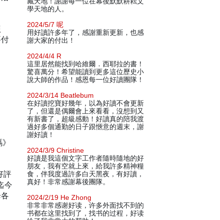
藏天地！謝謝每一位在幕後默默耕耘文
學天地的人。
2024/5/7 呢
照
用好讀許多年了，感謝重新更新，也感
要付
謝大家的付出！
2024/4/4 R
這里居然能找到哈維爾．西耶拉的書！
驚喜萬分！希望能讀到更多這位歷史小
說大師的作品！感恩每一位好讀團隊！
2024/3/14 Beatlebum
在好讀挖寶好幾年，以為好讀不會更新
了，但還是偶爾會上來看看，沒想到又
有新書了，超級感動！好讀真的陪我渡
過好多個通勤的日子跟愜意的週末，謝
謝好讀！
碼》
2024/3/9 Christine
好讀是我這個文字工作者隨時隨地的好
朋友，我有空就上來，給我許多精神糧
好評
食，伴我度過許多白天黑夜，有好讀，
真好！非常感謝幕後團隊。
迄今
降各
2024/2/19 He Zhong
非常非常感谢好读，许多外面找不到的
书都在这里找到了，找书的过程，好读