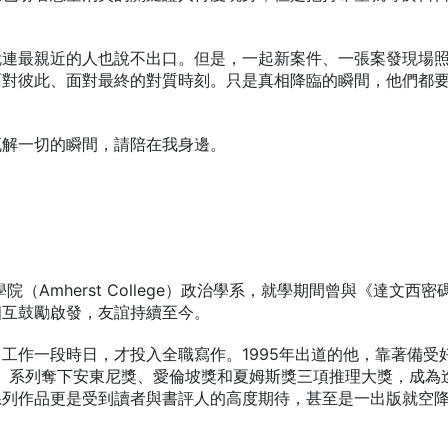
就連最親近的人也說不出口。但是，一起新案件、一張案發現場
面對彼此、面對最終的對質時刻。只是真相降臨的瞬間，他們都
瓦解一切的瞬間，請陪在我身邊。
（Amherst College）政治學系，就學期間曾與《達文西密
相互鼓勵啟發，友誼持續至今。
工作一段時日，才投入全職寫作。1995年出道的他，靠著備受
 series）系列奪下安東尼獎、愛倫坡獎和夏姆斯獎三項推理大獎，成為
系列作品更是受到讀者與書評人的高度期待，甚至是一出版就空