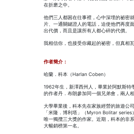
在折磨之中。
他們三人都困在往事裡，心中深埋的祕密
片、一通關鍵證人的電話，迫使他們再度
出代價，而且是讓所有人都心碎的代價。
我相信你，也接受你藏起的祕密，但真相
作者簡介：
哈蘭．科本（Harlan Coben）
1962年生，新澤西州人，畢業於阿默斯特學院
的作者丹．布朗參加同一個兄弟會，兩人
大學畢業後，科本先在家族經營的旅遊公司
「米隆．博利塔」（Myron Bolitar
唯一獨攬三大獎的作家。近期，科本的非
大暢銷榜第一名。