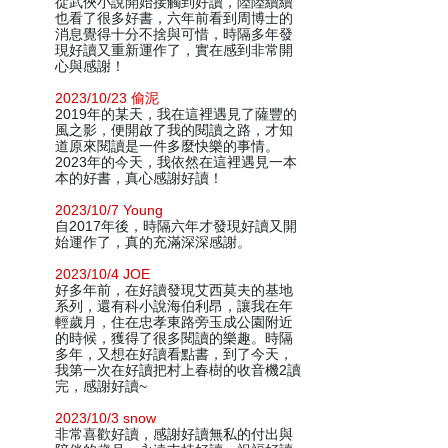
從武俠小說開始接觸到好讀，陸陸續續
也看了很多好書，六年前看到周博士的
消息覺得十分不捨與可惜，時隔多年發
現好讀又重新運作了，實在感到非常開
心與感謝！
2023/10/23 偷泥
2019年的某天，我在這裡遇見了薩豐的
風之影，便開啟了我的閱讀之路，才知
道原來閱讀是一件多麼快樂的事情。
2023年的今天，我依然在這裡遇見一本
本的好書，真心感謝好讀！
2023/10/7 Young
自2017年後，時隔六年才發現好讀又開
始運作了，真的充滿深深感謝。
2023/10/4 JOE
好多年前，在好讀發現艾西莫夫的基地
系列，還有科小說海伯利昂，讓我在年
輕歲月，住在忠孝東路旁玉成公園附近
的時候，獲得了很多閱讀的樂趣。時隔
多年，又想在好讀看點書，到了今天，
我第一次在好讀把村上春樹的收音機2讀
完，感謝好讀~
2023/10/3 snow
非常喜歡好讀，感謝好讀無私的付出與