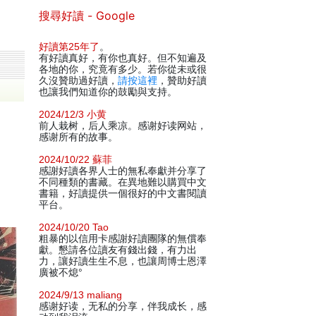
搜尋好讀 - Google
好讀第25年了
。
有好讀真好，有你也真好。但不知遍及
各地的你，究竟有多少。若你從未或很
久沒贊助過好讀，
請按這裡
，贊助好讀
也讓我們知道你的鼓勵與支持。
2024/12/3 小黄
前人栽树，后人乘凉。感谢好读网站，
感谢所有的故事。
2024/10/22 蘇菲
感謝好讀各界人士的無私奉獻并分享了
不同種類的書藏。在異地難以購買中文
書籍，好讀提供一個很好的中文書閱讀
平台。
2024/10/20 Tao
粗暴的以信用卡感謝好讀團隊的無償奉
獻。懇請各位讀友有錢出錢，有力出
力，讓好讀生生不息，也讓周博士恩澤
廣被不熄°
2024/9/13 maliang
感谢好读，无私的分享，伴我成长，感