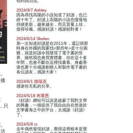
动到我泪流。
2024/9/7 Ashley
因為尋找高陽的小說知道了好讀，也已
經十年了。好讀上高陽的小說也慢慢地
持續更新，越來越全，而且質量上佳，
值得珍藏。感謝好讀！感謝校對者！
2024/6/14 Skelen
第一次知道好讀是在2011年，還記得那
時身在外國的我要找<那些年>是十分困
難，就是好讀令我發現了電子書的世
界。雖然我也會買實體書，但在這十多
年間，也會不斷在這裡找書看。身處香
港也要十分感謝創辦人和製作電子書的
各位讀友，感謝大家！
隊。
最後
2024/6/1 德瑞克
感谢你无私的分享。
2024/5/18 布莱恩
慈
《好讀》網站可以說是啟蒙了我對文學
，只
的興趣，一個提供了我自由自在悠遊於
文學書海之中的平台，太感謝《好讀》
了。
裡。
2024/5/8 rc
去年偶然發現好讀，覺得這裡根本是寶
日活