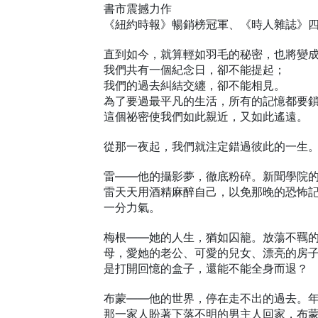
書市震撼力作
《紐約時報》暢銷榜冠軍、《時人雜誌》
直到如今，就算輕如羽毛的秘密，也將變
我們共有一個紀念日，卻不能提起；
我們的過去糾結交纏，卻不能相見。
為了要過最平凡的生活，所有的記憶都要
這個祕密使我們如此親近，又如此遙遠。
從那一夜起，我們就注定錯過彼此的一生
雷——他的攝影夢，徹底粉碎。新聞學院
雷天天用酒精麻醉自己，以免那晚的恐怖
一分力氣。
梅根——她的人生，猶如囚籠。放蕩不羈
母，愛她的老公、可愛的兒女、漂亮的房
是打開回憶的盒子，還能不能全身而退？
布蒙——他的世界，停在走不出的過去。
那一家人盼著下落不明的男主人回家，布