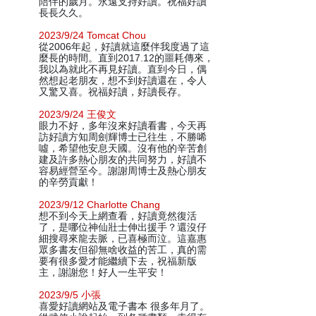
陪伴的歲月。永遠支持好讀。祝福好讀
長長久久。
2023/9/24 Tomcat Chou
從2006年起，好讀就這麼伴我度過了這
麼長的時間。直到2017.12的噩耗傳來，
我以為就此不再見好讀。直到今日，偶
然想起老朋友，想不到好讀還在，令人
又驚又喜。祝福好讀，好讀長存。
2023/9/24 王俊文
眼力不好，多年沒來好讀看書，今天再
訪好讀方知周劍輝博士已往生，不勝唏
噓，希望他安息天國。沒有他的辛苦創
建及許多熱心朋友的共同努力，好讀不
容易經營至今。謝謝周博士及熱心朋友
的辛勞貢獻！
2023/9/12 Charlotte Chang
想不到今天上網查看，好讀竟然復活
了，是哪位神仙壯士伸出援手？還沒仔
細搜尋來龍去脈，已喜極而泣。這嘉惠
眾多書友但卻無啥收益的苦工，真的需
要有很多愛才能繼續下去，祝福新版
主，謝謝您！好人一生平安！
2023/9/5 小張
喜愛好讀網站及電子書本 很多年月了。