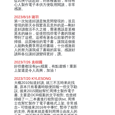
從武俠小說起始，到各種書類，幸得有
心人製作電子本供方便取用閱讀，非常
感謝。
2023/8/18 璐羽
第一次知道好讀是無意間發現的，並且
發現的那天令我驚喜且意外的是—剛好
是好讀復活不久之後，覺著應該是某種
莫名的緣分，促使想找些電子書的我被
帶到了這裡。這裡有著各位前輩們辛苦
掃描、品質極佳的電子書，讓我這個後
人能夠免費享用這些書籍，十分感激前
人的努力讓我成了書籍的富翁。感謝好
讀和各位讓好讀變得更好，讚。
2023/7/26 袁樹國
好些書都沒有prc檔案，有點遺憾！重新
上架還是令人高興，加油！
2023/7/20 KYLESONG
大概2010知道好讀, 就三不五時來此找
書, 原本只有看書時順便回報一些文字勘
誤, 後來2015開始幫忙周博士製作電子
書, 主要是OCR檔案的文字校對, 也曾經
掃瞄了一,二本書進行校對提供txt, 周博
士也幫忙製作了電子書格式上架, 非常感
念~ 可惜後來2016年中事忙, 暫停了校對
的支持, 再後來就是看到周博士由友人的