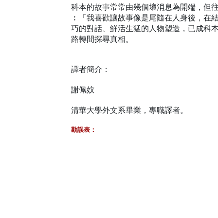
科本的故事常常由幾個壞消息為開端，但
︰「我喜歡讓故事像是尾隨在人身後，在
巧的對話、鮮活生猛的人物塑造，已成科
路轉間探尋真相。
譯者簡介：
謝佩妏
清華大學外文系畢業，專職譯者。
勘誤表：