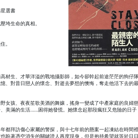
四星選書
成壓垮生命的真相。
鎖住。
。
的高材生、才華洋溢的戰地攝影師，如今卻幹起前途茫茫的狗仔
記憶、對昔日戀人的懷念、對逝去夢想的懊悔，奪走他活下去的
的野女孩、夜夜笙歌美酒的舞孃，搖身一變成了中產家庭的良婦
子、美滿的生活……困得她發慌。她懷念起那段瘋狂又危險的日子
年年都拜訪傷心家屬的警探，與十七年前的懸案一起凍結在時間
蒙也盼著憑空消失的關鍵證人再度現身，但是抱持希望就等於日