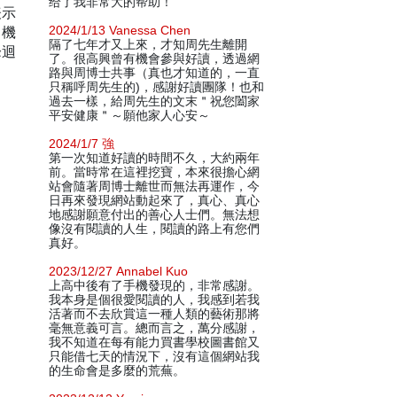
给了我非常大的帮助！
表示
、機
2024/1/13 Vanessa Chen
隔了七年才又上來，才知周先生離開
峰迴
了。很高興曾有機會參與好讀，透過網
路與周博士共事（真也才知道的，一直
只稱呼周先生的)，感謝好讀團隊！也和
過去一樣，給周先生的文末＂祝您闔家
平安健康＂～願他家人心安～
2024/1/7 強
第一次知道好讀的時間不久，大約兩年
前。當時常在這裡挖寶，本來很擔心網
站會隨著周博士離世而無法再運作，今
日再來發現網站動起來了，真心、真心
地感謝願意付出的善心人士們。無法想
像沒有閱讀的人生，閱讀的路上有您們
真好。
2023/12/27 Annabel Kuo
上高中後有了手機發現的，非常感謝。
我本身是個很愛閱讀的人，我感到若我
活著而不去欣賞這一種人類的藝術那將
毫無意義可言。總而言之，萬分感謝，
我不知道在每有能力買書學校圖書館又
只能借七天的情況下，沒有這個網站我
的生命會是多麼的荒蕪。