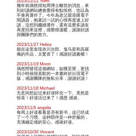
2023/12/12 Yumi
幾年前偶然得知周博士離世的消息，來
到好讀網站總會覺得有點悵然，也以為
不會再運作了。今年為老父親添購電子
閱讀器，抱著試一試的心情再度連上好
讀，沒想到繼續運作，還有這麼多讀友
再度回來這裡，感覺很溫暖，謝謝好讀
與團隊們的努力。
2023/11/27 Helios
能在这里发现赤川次郎、鬼马星和高羅
佩的作品，太驚喜了！感謝好讀書櫃！
2023/11/19 Moon
偶然間發現這個網站，如獲至寶，更找
到小時候很喜歡的一本書終於出現電子
版，感謝團隊的無私分享，謝謝好讀！
2023/11/18 Michael
无意间想起过来好读怀念一下。竟然是
惊喜！好读活过来了！感恩 感谢。
2023/11/5 angsila
每周上好读看看是否有新书，这已经成
了一个习惯。这种陪伴是一种舒服的，
充满确定感的安心。感谢好读。
2023/10/30 Vincent