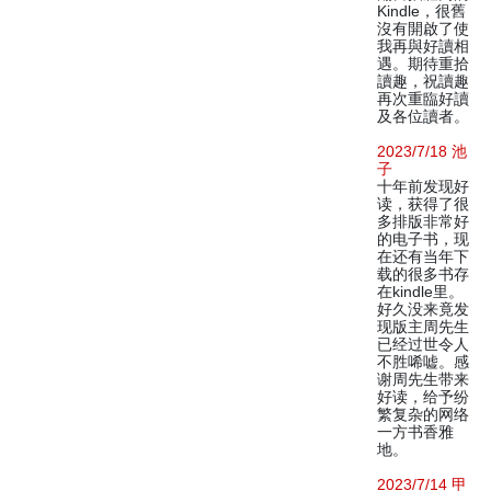
Kindle，很舊
沒有開啟了使
我再與好讀相
遇。期待重拾
讀趣，祝讀趣
再次重臨好讀
及各位讀者。
2023/7/18 池
子
十年前发现好
读，获得了很
多排版非常好
的电子书，现
在还有当年下
载的很多书存
在kindle里。
好久没来竟发
现版主周先生
已经过世令人
不胜唏嘘。感
谢周先生带来
好读，给予纷
繁复杂的网络
一方书香雅
地。
2023/7/14 甲