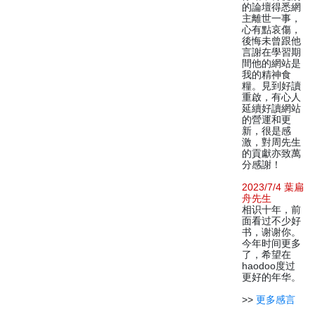
的論壇得悉網
主離世一事，
心有點哀傷，
後悔未曾跟他
言謝在學習期
間他的網站是
我的精神食
糧。見到好讀
重啟，有心人
延續好讀網站
的營運和更
新，很是感
激，對周先生
的貢獻亦致萬
分感謝！
2023/7/4 葉扁
舟先生
相识十年，前
面看过不少好
书，谢谢你。
今年时间更多
了，希望在
haodoo度过
更好的年华。
>>
更多感言