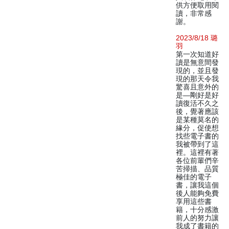
供方便取用閱
讀，非常感
謝。
2023/8/18 璐
羽
第一次知道好
讀是無意間發
現的，並且發
現的那天令我
驚喜且意外的
是—剛好是好
讀復活不久之
後，覺著應該
是某種莫名的
緣分，促使想
找些電子書的
我被帶到了這
裡。這裡有著
各位前輩們辛
苦掃描、品質
極佳的電子
書，讓我這個
後人能夠免費
享用這些書
籍，十分感激
前人的努力讓
我成了書籍的