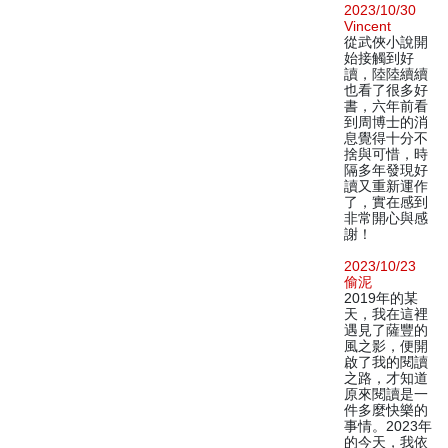
2023/10/30
Vincent
從武俠小說開
始接觸到好
讀，陸陸續續
也看了很多好
書，六年前看
到周博士的消
息覺得十分不
捨與可惜，時
隔多年發現好
讀又重新運作
了，實在感到
非常開心與感
謝！
2023/10/23
偷泥
2019年的某
天，我在這裡
遇見了薩豐的
風之影，便開
啟了我的閱讀
之路，才知道
原來閱讀是一
件多麼快樂的
事情。2023年
的今天，我依