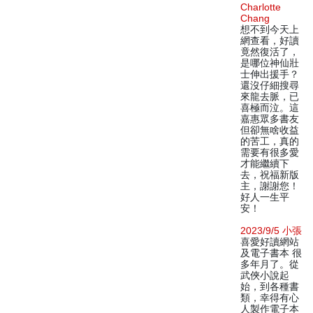
Charlotte
Chang
想不到今天上
網查看，好讀
竟然復活了，
是哪位神仙壯
士伸出援手？
還沒仔細搜尋
來龍去脈，已
喜極而泣。這
嘉惠眾多書友
但卻無啥收益
的苦工，真的
需要有很多愛
才能繼續下
去，祝福新版
主，謝謝您！
好人一生平
安！
2023/9/5 小張
喜愛好讀網站
及電子書本 很
多年月了。從
武俠小說起
始，到各種書
類，幸得有心
人製作電子本