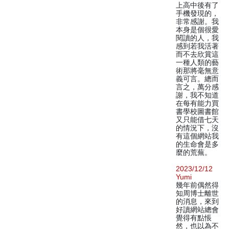
上高中後有了
手機發現的，
非常感謝。我
本身是個很愛
閱讀的人，我
感到若我活著
而不去欣賞這
一種人類的藝
術那將毫無意
義可言。總而
言之，萬分感
謝，我不知道
在每有能力買
書學校圖書館
又只能借七天
的情況下，沒
有這個網站我
的生命會是多
麼的荒蕪。
2023/12/12
Yumi
幾年前偶然得
知周博士離世
的消息，來到
好讀網站總會
覺得有點悵
然，也以為不