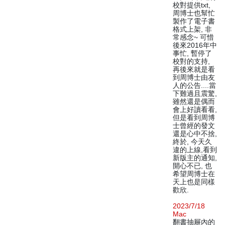
校對提供txt,
周博士也幫忙
製作了電子書
格式上架, 非
常感念~ 可惜
後來2016年中
事忙, 暫停了
校對的支持,
再後來就是看
到周博士由友
人的公告....當
下難過且震驚,
雖然還是偶而
會上好讀看看,
但是看到周博
士曾經的發文
還是心中不捨,
終於, 今天久
違的上線,看到
新版主的通知,
開心不已, 也
希望周博士在
天上也是同樣
歡欣.
2023/7/18
Mac
翻書抽屜內的