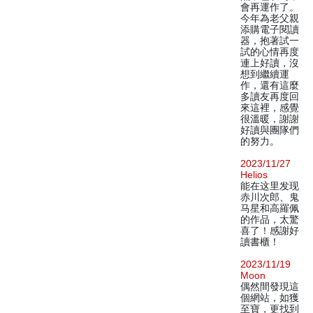
會再運作了。
今年為老父親
添購電子閱讀
器，抱著試一
試的心情再度
連上好讀，沒
想到繼續運
作，還有這麼
多讀友再度回
來這裡，感覺
很溫暖，謝謝
好讀與團隊們
的努力。
2023/11/27
Helios
能在这里发现
赤川次郎、鬼
马星和高羅佩
的作品，太驚
喜了！感謝好
讀書櫃！
2023/11/19
Moon
偶然間發現這
個網站，如獲
至寶，更找到