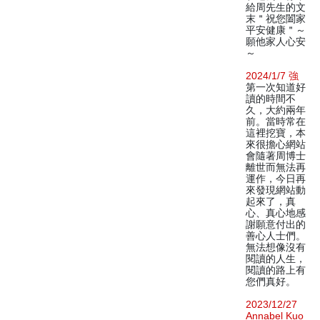
給周先生的文
末＂祝您闔家
平安健康＂～
願他家人心安
～
2024/1/7 強
第一次知道好
讀的時間不
久，大約兩年
前。當時常在
這裡挖寶，本
來很擔心網站
會隨著周博士
離世而無法再
運作，今日再
來發現網站動
起來了，真
心、真心地感
謝願意付出的
善心人士們。
無法想像沒有
閱讀的人生，
閱讀的路上有
您們真好。
2023/12/27
Annabel Kuo