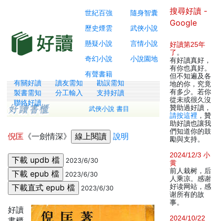
搜尋好讀 -
世紀百強
隨身智囊
Google
歷史煙雲
武俠小說
懸疑小說
言情小說
好讀第25年
了
。
奇幻小說
小說園地
有好讀真好，
有你也真好。
有聲書籍
但不知遍及各
有關好讀
讀友需知
勘誤需知
地的你，究竟
有多少。若你
製書需知
分工輸入
支持好讀
從未或很久沒
聯絡好讀
贊助過好讀，
武俠小說 書目
請按這裡
，贊
助好讀也讓我
們知道你的鼓
倪匡
《一劍情深》
說明
勵與支持。
2024/12/3 小
2023/6/30
黄
前人栽树，后
2023/6/30
人乘凉。感谢
好读网站，感
2023/6/30
谢所有的故
事。
好讀
2024/10/22
書櫃