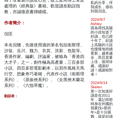
為了珍重製作讀友心意，故上架周博士未及
私的分享，伴
處理的《經典版》書籍。歡迎讀友勘誤指
我成长，感动
教，亦誠徵原書掃瞄檔。
到我泪流。
2024/9/7
作者簡介：
Ashley
因為尋找高陽
的小說知道了
倪匡
好讀，也已經
十年了。好讀
本名倪聰，先後使用過的筆名包括衛斯理、
上高陽的小說
也慢慢地持續
沙翁、岳川、魏力、衣其、洪新、危龍等。
更新，越來越
香港作家、編劇、評論家，被喻為「香港四
全，而且質量
大才子」之一，創作極為高產量，三百多部
上佳，值得珍
藏。感謝好
小説、四百多部電影劇本，以寫作風格天馬
讀！感謝校對
行空、想象奇巧著稱，代表作小説《衛斯理
者！
系列》、《原振俠系列》、《女黑俠木蘭花
2024/6/14
系列》、《六指琴魔》。
Skelen
第一次知道好
讀是在2011
勘誤表：
年，還記得那
時身在外國的
我要找<那些
年>是十分困
難，就是好讀