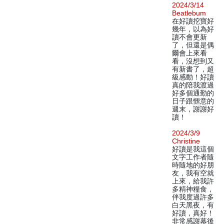
2024/3/14
Beatlebum
在好讀挖寶好
幾年，以為好
讀不會更新
了，但還是偶
爾會上來看
看，沒想到又
有新書了，超
級感動！好讀
真的陪我渡過
好多個通勤的
日子跟愜意的
週末，謝謝好
讀！
2024/3/9
Christine
好讀是我這個
文字工作者隨
時隨地的好朋
友，我有空就
上來，給我許
多精神糧食，
伴我度過許多
白天黑夜，有
好讀，真好！
非常感謝幕後