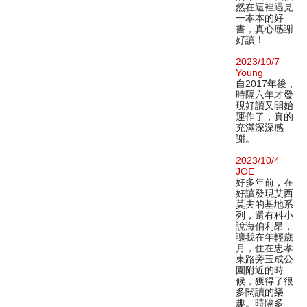
然在這裡遇見
一本本的好
書，真心感謝
好讀！
2023/10/7
Young
自2017年後，
時隔六年才發
現好讀又開始
運作了，真的
充滿深深感
謝。
2023/10/4
JOE
好多年前，在
好讀發現艾西
莫夫的基地系
列，還有科小
說海伯利昂，
讓我在年輕歲
月，住在忠孝
東路旁玉成公
園附近的時
候，獲得了很
多閱讀的樂
趣。時隔多