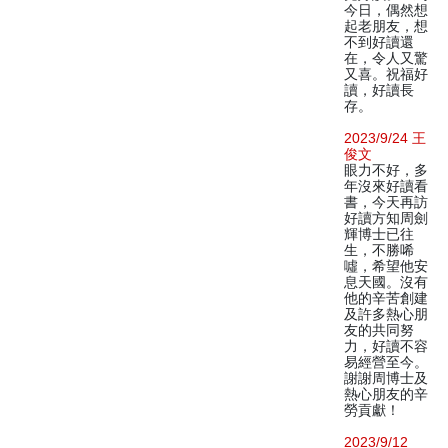
今日，偶然想
起老朋友，想
不到好讀還
在，令人又驚
又喜。祝福好
讀，好讀長
存。
2023/9/24 王
俊文
眼力不好，多
年沒來好讀看
書，今天再訪
好讀方知周劍
輝博士已往
生，不勝唏
噓，希望他安
息天國。沒有
他的辛苦創建
及許多熱心朋
友的共同努
力，好讀不容
易經營至今。
謝謝周博士及
熱心朋友的辛
勞貢獻！
2023/9/12