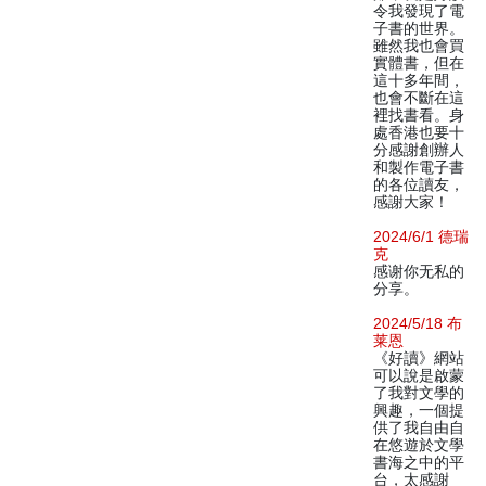
令我發現了電
子書的世界。
雖然我也會買
實體書，但在
這十多年間，
也會不斷在這
裡找書看。身
處香港也要十
分感謝創辦人
和製作電子書
的各位讀友，
感謝大家！
2024/6/1 德瑞
克
感谢你无私的
分享。
2024/5/18 布
莱恩
《好讀》網站
可以說是啟蒙
了我對文學的
興趣，一個提
供了我自由自
在悠遊於文學
書海之中的平
台，太感謝