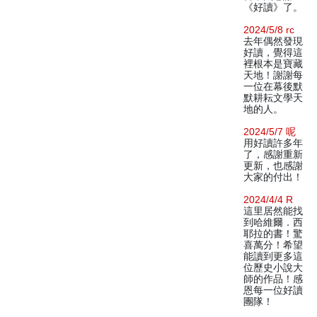
《好讀》了。
2024/5/8 rc
去年偶然發現
好讀，覺得這
裡根本是寶藏
天地！謝謝每
一位在幕後默
默耕耘文學天
地的人。
2024/5/7 呢
用好讀許多年
了，感謝重新
更新，也感謝
大家的付出！
2024/4/4 R
這里居然能找
到哈維爾．西
耶拉的書！驚
喜萬分！希望
能讀到更多這
位歷史小說大
師的作品！感
恩每一位好讀
團隊！