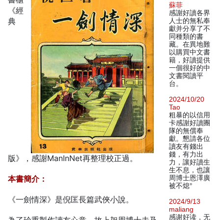
蘇菲
《經
感謝好讀各界
典
人士的無私奉
獻并分享了不
同種類的書
藏。在異地難
以購買中文書
籍，好讀提供
一個很好的中
文書閱讀平
台。
2024/10/20
Tao
粗暴的以信用
卡感謝好讀團
隊的無償奉
獻。懇請各位
讀友有錢出
錢，有力出
版》，感謝ManInNet再整理校正過。
力，讓好讀生
生不息，也讓
本書簡介：
周博士恩澤廣
被不熄°
《一劍情深》是倪匡長篇武俠小說。
2024/9/13
maliang
感谢好读，无