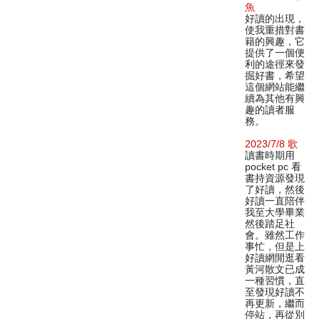
魚
好讀的出現，
使我重措對書
籍的興趣，它
提供了一個便
利的途徑來發
掘好書，希望
這個網站能繼
續為其他有興
趣的讀者服
務。
2023/7/8 歌
讀書時期用
pocket pc 看
書持資源發現
了好讀，然後
好讀一直陪伴
我至大學畢業
然後踏足社
會。雖然工作
事忙，但是上
好讀網閒逛看
黃河散文已成
一種習慣，直
至發現好讀不
再更新，繼而
停站，再從別