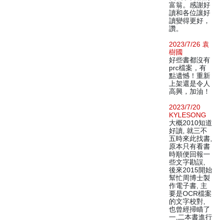
富翁。感謝好
讀和各位讓好
讀變得更好，
讚。
2023/7/26 袁
樹國
好些書都沒有
prc檔案，有
點遺憾！重新
上架還是令人
高興，加油！
2023/7/20
KYLESONG
大概2010知道
好讀, 就三不
五時來此找書,
原本只有看書
時順便回報一
些文字勘誤,
後來2015開始
幫忙周博士製
作電子書, 主
要是OCR檔案
的文字校對,
也曾經掃瞄了
一,二本書進行