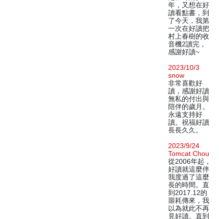
年，又想在好
讀看點書，到
了今天，我第
一次在好讀把
村上春樹的收
音機2讀完，
感謝好讀~
2023/10/3
snow
非常喜歡好
讀，感謝好讀
無私的付出與
陪伴的歲月。
永遠支持好
讀。祝福好讀
長長久久。
2023/9/24
Tomcat Chou
從2006年起，
好讀就這麼伴
我度過了這麼
長的時間。直
到2017.12的
噩耗傳來，我
以為就此不再
見好讀。直到