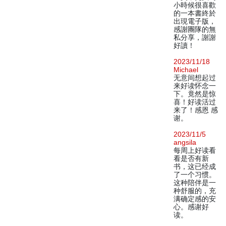
小時候很喜歡
的一本書終於
出現電子版，
感謝團隊的無
私分享，謝謝
好讀！
2023/11/18
Michael
无意间想起过
来好读怀念一
下。竟然是惊
喜！好读活过
来了！感恩 感
谢。
2023/11/5
angsila
每周上好读看
看是否有新
书，这已经成
了一个习惯。
这种陪伴是一
种舒服的，充
满确定感的安
心。感谢好
读。