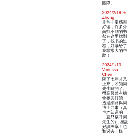
團隊。
2024/2/19 He
Zhong
非常非常感谢
好读，许多外
面找不到的书
都在这里找到
了，找书的过
程，好读给了
我非常大的帮
助！
2024/1/13
Vanessa
Chen
隔了七年才又
上來，才知周
先生離開了。
很高興曾有機
會參與好讀，
透過網路與周
博士共事（真
也才知道的，
一直只稱呼周
先生的)，感謝
好讀團隊！也
和過去一樣，