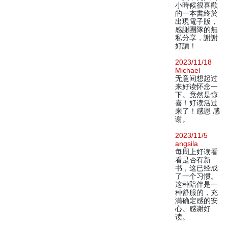
小時候很喜歡
的一本書終於
出現電子版，
感謝團隊的無
私分享，謝謝
好讀！
2023/11/18
Michael
无意间想起过
来好读怀念一
下。竟然是惊
喜！好读活过
来了！感恩 感
谢。
2023/11/5
angsila
每周上好读看
看是否有新
书，这已经成
了一个习惯。
这种陪伴是一
种舒服的，充
满确定感的安
心。感谢好
读。