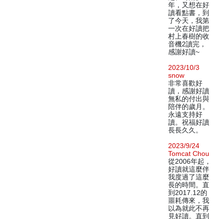
年，又想在好
讀看點書，到
了今天，我第
一次在好讀把
村上春樹的收
音機2讀完，
感謝好讀~
2023/10/3
snow
非常喜歡好
讀，感謝好讀
無私的付出與
陪伴的歲月。
永遠支持好
讀。祝福好讀
長長久久。
2023/9/24
Tomcat Chou
從2006年起，
好讀就這麼伴
我度過了這麼
長的時間。直
到2017.12的
噩耗傳來，我
以為就此不再
見好讀。直到