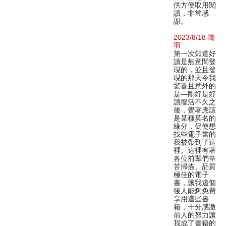
供方便取用閱
讀，非常感
謝。
2023/8/18 璐
羽
第一次知道好
讀是無意間發
現的，並且發
現的那天令我
驚喜且意外的
是—剛好是好
讀復活不久之
後，覺著應該
是某種莫名的
緣分，促使想
找些電子書的
我被帶到了這
裡。這裡有著
各位前輩們辛
苦掃描、品質
極佳的電子
書，讓我這個
後人能夠免費
享用這些書
籍，十分感激
前人的努力讓
我成了書籍的