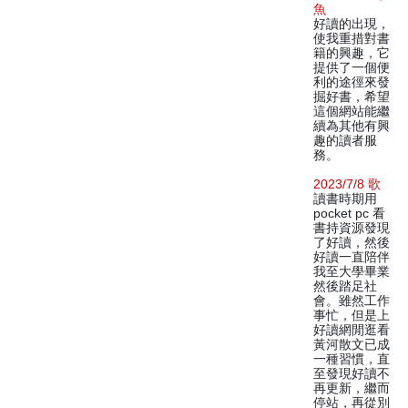
魚
好讀的出現，
使我重措對書
籍的興趣，它
提供了一個便
利的途徑來發
掘好書，希望
這個網站能繼
續為其他有興
趣的讀者服
務。
2023/7/8 歌
讀書時期用
pocket pc 看
書持資源發現
了好讀，然後
好讀一直陪伴
我至大學畢業
然後踏足社
會。雖然工作
事忙，但是上
好讀網閒逛看
黃河散文已成
一種習慣，直
至發現好讀不
再更新，繼而
停站，再從別