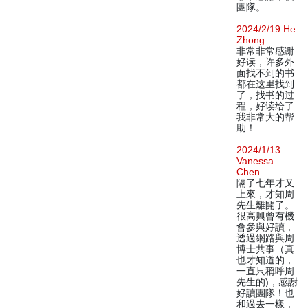
團隊。
2024/2/19 He
Zhong
非常非常感谢
好读，许多外
面找不到的书
都在这里找到
了，找书的过
程，好读给了
我非常大的帮
助！
2024/1/13
Vanessa
Chen
隔了七年才又
上來，才知周
先生離開了。
很高興曾有機
會參與好讀，
透過網路與周
博士共事（真
也才知道的，
一直只稱呼周
先生的)，感謝
好讀團隊！也
和過去一樣，