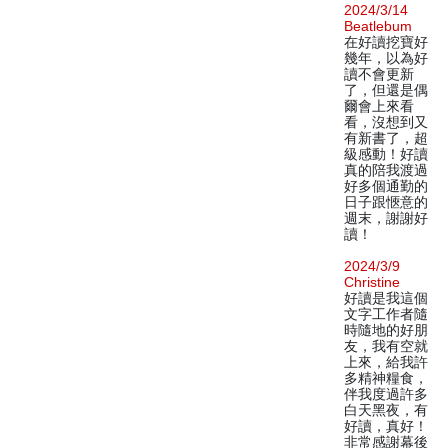
2024/3/14
Beatlebum
在好讀挖寶好
幾年，以為好
讀不會更新
了，但還是偶
爾會上來看
看，沒想到又
有新書了，超
級感動！好讀
真的陪我渡過
好多個通勤的
日子跟愜意的
週末，謝謝好
讀！
2024/3/9
Christine
好讀是我這個
文字工作者隨
時隨地的好朋
友，我有空就
上來，給我許
多精神糧食，
伴我度過許多
白天黑夜，有
好讀，真好！
非常感謝幕後