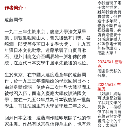
令我發現了電
作者簡介：
子書的世界。
雖然我也會買
實體書，但在
遠藤周作
這十多年間，
也會不斷在這
裡找書看。身
一九二三年生於東京，慶應大學法文系畢
處香港也要十
業，別號狐狸庵山人，曾先後獲芥川獎、谷
分感謝創辦人
崎潤一郎獎等多項日本文學大獎，一九九五
和製作電子書
的各位讀友，
年獲日本文化勳章。遠藤承襲了自夏目漱
感謝大家！
石、經芥川龍之介至崛辰雄一脈相傳的傳
2024/6/1 德瑞
統，在近代日本文學中居承先啟後的地位。
克
感谢你无私的
生於東京、在中國大連度過童年的遠藤周
分享。
作，於一九三三年隨離婚的母親回到日本；
2024/5/18 布
由於身體虛弱，使他在二次世界大戰期間未
莱恩
被徵召入伍，而進入慶應大學攻讀法國文
《好讀》網站
可以說是啟蒙
學，並在一九五○年成為日本戰後第一批留
了我對文學的
學生，前往法國里昂大學留學達二年之久。
興趣，一個提
供了我自由自
在悠遊於文學
回到日本之後，遠藤周作隨即展開了他的作
書海之中的平
家生涯。作品有以宗教信仰為主的，也有老
台，太感謝