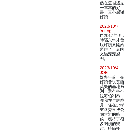
然在這裡遇見
一本本的好
書，真心感謝
好讀！
2023/10/7
Young
自2017年後，
時隔六年才發
現好讀又開始
運作了，真的
充滿深深感
謝。
2023/10/4
JOE
好多年前，在
好讀發現艾西
莫夫的基地系
列，還有科小
說海伯利昂，
讓我在年輕歲
月，住在忠孝
東路旁玉成公
園附近的時
候，獲得了很
多閱讀的樂
趣。時隔多