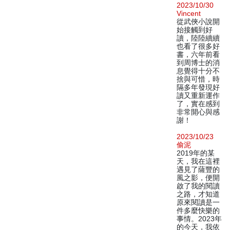
2023/10/30
Vincent
從武俠小說開
始接觸到好
讀，陸陸續續
也看了很多好
書，六年前看
到周博士的消
息覺得十分不
捨與可惜，時
隔多年發現好
讀又重新運作
了，實在感到
非常開心與感
謝！
2023/10/23
偷泥
2019年的某
天，我在這裡
遇見了薩豐的
風之影，便開
啟了我的閱讀
之路，才知道
原來閱讀是一
件多麼快樂的
事情。2023年
的今天，我依