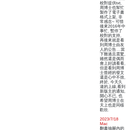
校對提供txt,
周博士也幫忙
製作了電子書
格式上架, 非
常感念~ 可惜
後來2016年中
事忙, 暫停了
校對的支持,
再後來就是看
到周博士由友
人的公告....當
下難過且震驚,
雖然還是偶而
會上好讀看看,
但是看到周博
士曾經的發文
還是心中不捨,
終於, 今天久
違的上線,看到
新版主的通知,
開心不已, 也
希望周博士在
天上也是同樣
歡欣.
2023/7/18
Mac
翻書抽屜內的