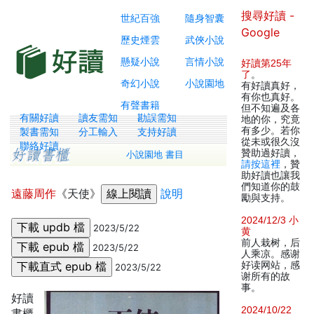
搜尋好讀 -
世紀百強
隨身智囊
Google
歷史煙雲
武俠小說
懸疑小說
言情小說
好讀第25年
了
。
奇幻小說
小說園地
有好讀真好，
有你也真好。
有聲書籍
但不知遍及各
有關好讀
讀友需知
勘誤需知
地的你，究竟
有多少。若你
製書需知
分工輸入
支持好讀
從未或很久沒
聯絡好讀
贊助過好讀，
小說園地 書目
請按這裡
，贊
助好讀也讓我
們知道你的鼓
遠藤周作
《天使》
說明
勵與支持。
2024/12/3 小
2023/5/22
黄
前人栽树，后
2023/5/22
人乘凉。感谢
好读网站，感
2023/5/22
谢所有的故
事。
好讀
2024/10/22
書櫃