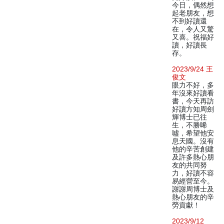
今日，偶然想
起老朋友，想
不到好讀還
在，令人又驚
又喜。祝福好
讀，好讀長
存。
2023/9/24 王
俊文
眼力不好，多
年沒來好讀看
書，今天再訪
好讀方知周劍
輝博士已往
生，不勝唏
噓，希望他安
息天國。沒有
他的辛苦創建
及許多熱心朋
友的共同努
力，好讀不容
易經營至今。
謝謝周博士及
熱心朋友的辛
勞貢獻！
2023/9/12