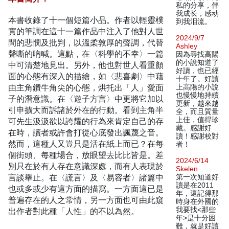
私的分享，伴
我成长，感动
本書收錄了十一個短篇小品。作者以輕靈樸
到我泪流。
實的筆調在這十一篇作品中注入了他對人世
2024/9/7
間的悲憫及批判，以溫柔敦厚的聲調，代替
Ashley
聲嘶的吶喊。這點，在〈科學的不幸〉一篇
因為尋找高陽
的小說知道了
中可清楚地見出。另外，他也對世人看重顏
好讀，也已經
面的心態有深入的描繪，如〈悲喜劇〉中藉
十年了。好讀
由主角鑽牛角尖的心態，烘托出「人」愛面
上高陽的小說
也慢慢地持續
子的潛意識。在〈遊子方言〉中更將它加以
更新，越來越
引申擴大而訴諸於外在的行動。看到主角半
全，而且質量
上佳，值得珍
可先生汲汲欲以誇耀的行為來肯定自己的存
藏。感謝好
在時，讀者或許會打從心底發出諷蔑之音。
讀！感謝校對
然而，這種人又豈只是活在紙上而已？在每
者！
個街頭、每種場合，放眼望去比比皆是。差
2024/6/14
別只在於有人存在意識深處，而有人表現於
Skelen
言談舉止。在〈謊言〉及〈易容者〉諸篇中
第一次知道好
讀是在2011
也或多或少有這方面的描寫。一方面這已是
年，還記得那
普遍存在的人之常情，另一方面也可由此窺
時身在外國的
我要找<那些
出作者對此種「人性」的不以為然。
年>是十分困
難，就是好讀