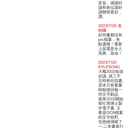
富翁。感謝好
讀和各位讓好
讀變得更好，
讚。
2023/7/26 袁
樹國
好些書都沒有
prc檔案，有
點遺憾！重新
上架還是令人
高興，加油！
2023/7/20
KYLESONG
大概2010知道
好讀, 就三不
五時來此找書,
原本只有看書
時順便回報一
些文字勘誤,
後來2015開始
幫忙周博士製
作電子書, 主
要是OCR檔案
的文字校對,
也曾經掃瞄了
一,二本書進行