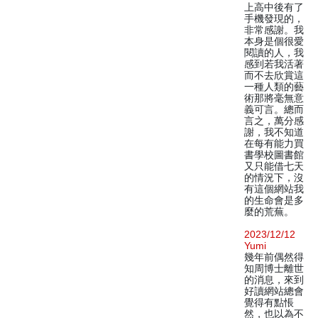
上高中後有了
手機發現的，
非常感謝。我
本身是個很愛
閱讀的人，我
感到若我活著
而不去欣賞這
一種人類的藝
術那將毫無意
義可言。總而
言之，萬分感
謝，我不知道
在每有能力買
書學校圖書館
又只能借七天
的情況下，沒
有這個網站我
的生命會是多
麼的荒蕪。
2023/12/12
Yumi
幾年前偶然得
知周博士離世
的消息，來到
好讀網站總會
覺得有點悵
然，也以為不