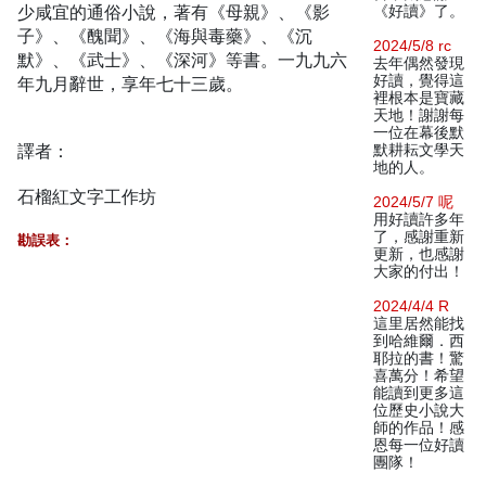
少咸宜的通俗小說，著有《母親》、《影
《好讀》了。
子》、《醜聞》、《海與毒藥》、《沉
2024/5/8 rc
默》、《武士》、《深河》等書。一九九六
去年偶然發現
好讀，覺得這
年九月辭世，享年七十三歲。
裡根本是寶藏
天地！謝謝每
一位在幕後默
譯者：
默耕耘文學天
地的人。
石榴紅文字工作坊
2024/5/7 呢
用好讀許多年
了，感謝重新
勘誤表：
更新，也感謝
大家的付出！
2024/4/4 R
這里居然能找
到哈維爾．西
耶拉的書！驚
喜萬分！希望
能讀到更多這
位歷史小說大
師的作品！感
恩每一位好讀
團隊！