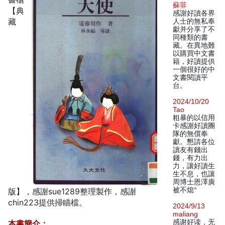
蘇菲
【典
感謝好讀各界
藏
人士的無私奉
獻并分享了不
同種類的書
藏。在異地難
以購買中文書
籍，好讀提供
一個很好的中
文書閱讀平
台。
2024/10/20
Tao
粗暴的以信用
卡感謝好讀團
隊的無償奉
獻。懇請各位
讀友有錢出
錢，有力出
力，讓好讀生
生不息，也讓
周博士恩澤廣
被不熄°
版】，感謝sue1289整理製作，感謝
chin223提供掃瞄檔。
2024/9/13
maliang
感谢好读，无
本書簡介：