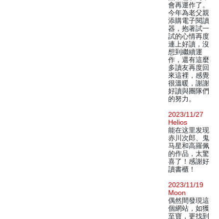
會再運作了。
今年為老父親
添購電子閱讀
器，抱著試一
試的心情再度
連上好讀，沒
想到繼續運
作，還有這麼
多讀友再度回
來這裡，感覺
很溫暖，謝謝
好讀與團隊們
的努力。
2023/11/27
Helios
能在这里发现
赤川次郎、鬼
马星和高羅佩
的作品，太驚
喜了！感謝好
讀書櫃！
2023/11/19
Moon
偶然間發現這
個網站，如獲
至寶，更找到