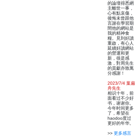
的論壇得悉網
主離世一事，
心有點哀傷，
後悔未曾跟他
言謝在學習期
間他的網站是
我的精神食
糧。見到好讀
重啟，有心人
延續好讀網站
的營運和更
新，很是感
激，對周先生
的貢獻亦致萬
分感謝！
2023/7/4 葉扁
舟先生
相识十年，前
面看过不少好
书，谢谢你。
今年时间更多
了，希望在
haodoo度过
更好的年华。
>>
更多感言