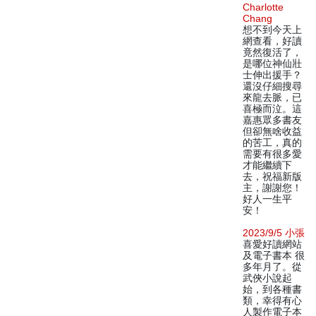
Charlotte
Chang
想不到今天上
網查看，好讀
竟然復活了，
是哪位神仙壯
士伸出援手？
還沒仔細搜尋
來龍去脈，已
喜極而泣。這
嘉惠眾多書友
但卻無啥收益
的苦工，真的
需要有很多愛
才能繼續下
去，祝福新版
主，謝謝您！
好人一生平
安！
2023/9/5 小張
喜愛好讀網站
及電子書本 很
多年月了。從
武俠小說起
始，到各種書
類，幸得有心
人製作電子本