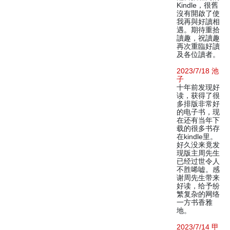
Kindle，很舊
沒有開啟了使
我再與好讀相
遇。期待重拾
讀趣，祝讀趣
再次重臨好讀
及各位讀者。
2023/7/18 池
子
十年前发现好
读，获得了很
多排版非常好
的电子书，现
在还有当年下
载的很多书存
在kindle里。
好久没来竟发
现版主周先生
已经过世令人
不胜唏嘘。感
谢周先生带来
好读，给予纷
繁复杂的网络
一方书香雅
地。
2023/7/14 甲