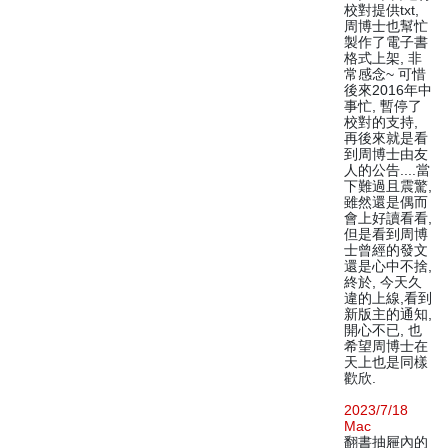
校對提供txt,
周博士也幫忙
製作了電子書
格式上架, 非
常感念~ 可惜
後來2016年中
事忙, 暫停了
校對的支持,
再後來就是看
到周博士由友
人的公告....當
下難過且震驚,
雖然還是偶而
會上好讀看看,
但是看到周博
士曾經的發文
還是心中不捨,
終於, 今天久
違的上線,看到
新版主的通知,
開心不已, 也
希望周博士在
天上也是同樣
歡欣.
2023/7/18
Mac
翻書抽屜內的