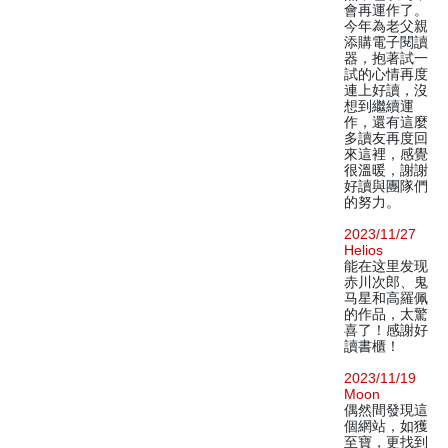
會再運作了。
今年為老父親
添購電子閱讀
器，抱著試一
試的心情再度
連上好讀，沒
想到繼續運
作，還有這麼
多讀友再度回
來這裡，感覺
很溫暖，謝謝
好讀與團隊們
的努力。
2023/11/27
Helios
能在这里发现
赤川次郎、鬼
马星和高羅佩
的作品，太驚
喜了！感謝好
讀書櫃！
2023/11/19
Moon
偶然間發現這
個網站，如獲
至寶，更找到