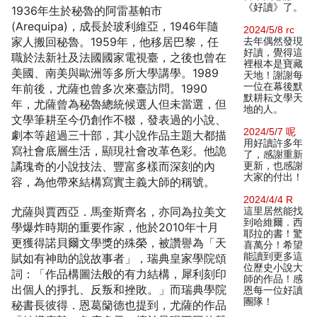
《好讀》了。
1936年生於秘魯的阿雷基帕市
(Arequipa)，成長於玻利維亞，1946年隨
2024/5/8 rc
家人搬回秘魯。1959年，他移居巴黎，任
去年偶然發現
好讀，覺得這
職於法新社及法國國家電視臺，之後也曾在
裡根本是寶藏
美國、南美與歐洲等多所大學講學。1989
天地！謝謝每
一位在幕後默
年前後，尤薩也曾多次來臺訪問。1990
默耕耘文學天
年，尤薩曾為秘魯總統候選人但未當選，但
地的人。
文學筆耕至今仍創作不輟，發表過的小說、
2024/5/7 呢
劇本等超過三十部，其小說作品主題大都描
用好讀許多年
寫社會底層生活，顯現社會改革色彩。他詭
了，感謝重新
譎瑰奇的小說技法、豐富多樣而深刻的內
更新，也感謝
大家的付出！
容，為他帶來結構寫實主義大師的稱號。
2024/4/4 R
尤薩與賈西亞．馬奎斯齊名，亦同為拉美文
這里居然能找
到哈維爾．西
學爆炸時期的重要作家，他於2010年十月
耶拉的書！驚
更獲得諾貝爾文學獎的殊榮，被讚譽為「天
喜萬分！希望
能讀到更多這
賦如有神助的說故事者」，瑞典皇家學院頌
位歷史小說大
詞：「作品構圖法般的有力結構，犀利刻印
師的作品！感
出個人的掙扎、反叛和挫敗。」而瑞典學院
恩每一位好讀
團隊！
秘書長彼得．恩葛籣德也提到，尤薩的作品