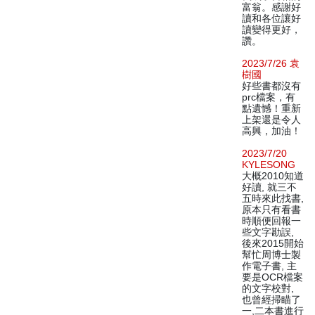
富翁。感謝好
讀和各位讓好
讀變得更好，
讚。
2023/7/26 袁
樹國
好些書都沒有
prc檔案，有
點遺憾！重新
上架還是令人
高興，加油！
2023/7/20
KYLESONG
大概2010知道
好讀, 就三不
五時來此找書,
原本只有看書
時順便回報一
些文字勘誤,
後來2015開始
幫忙周博士製
作電子書, 主
要是OCR檔案
的文字校對,
也曾經掃瞄了
一,二本書進行