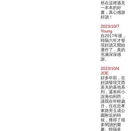
然在這裡遇見
一本本的好
書，真心感謝
好讀！
2023/10/7
Young
自2017年後，
時隔六年才發
現好讀又開始
運作了，真的
充滿深深感
謝。
2023/10/4
JOE
好多年前，在
好讀發現艾西
莫夫的基地系
列，還有科小
說海伯利昂，
讓我在年輕歲
月，住在忠孝
東路旁玉成公
園附近的時
候，獲得了很
多閱讀的樂
趣。時隔多