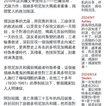
2010年諾貝爾文學獎得主——巴爾加斯．
私的分享，伴
尤薩力作，描繪多明尼加大獨裁者畫像，揭
我成长，感动
到我泪流。
開驚人的政治陰謀。
2024/9/7
擅說故事的尤薩，用寫實的筆法，三線併呈
Ashley
因為尋找高陽
的敘述結構，以受害女子探視父親的一天開
的小說知道了
始，女子對過往的追想、獨裁元首如何開始
好讀，也已經
一天的生活、謀反者如何叛變的過程，三者
十年了。好讀
上高陽的小說
輪番敘述，深刻呈現一個強權領導走向滅亡
也慢慢地持續
的時代，更將歷史上有名的多明尼加獨裁者
更新，越來越
全，而且質量
特魯希優時代，其殘暴、色情與荒誕，刻畫
上佳，值得珍
得淋漓盡致。
藏。感謝好
讀！感謝校對
者！
多明尼加共和國前獨裁者特魯希優，這個被
描繪為魔鬼的獨裁者曾對三百多萬多明尼加
2024/6/14
人施行了極端殘酷的暴政，在他三十多年
Skelen
第一次知道好
（1930-1961）的專制統治下，整個國家陷
讀是在2011
入人間煉獄。
年，還記得那
時身在外國的
我要找<那些
闊別祖國、逃亡美國三十五年的烏菈妮雅，
年>是十分困
終於回到了故鄉多明尼加共和國，然而面對
難，就是好讀