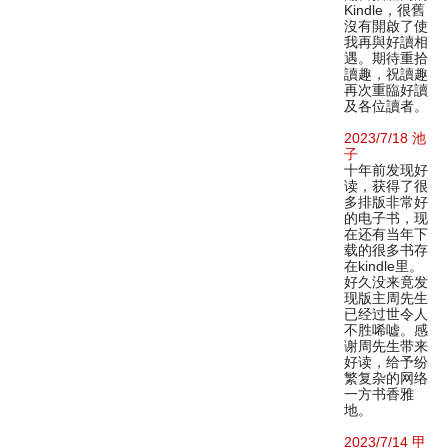
Kindle，很舊
沒有開啟了使
我再與好讀相
遇。期待重拾
讀趣，祝讀趣
再次重臨好讀
及各位讀者。
2023/7/18 池
子
十年前发现好
读，获得了很
多排版非常好
的电子书，现
在还有当年下
载的很多书存
在kindle里。
好久没来竟发
现版主周先生
已经过世令人
不胜唏嘘。感
谢周先生带来
好读，给予纷
繁复杂的网络
一方书香雅
地。
2023/7/14 甲