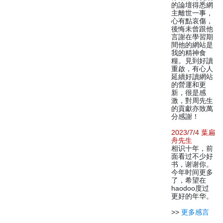
的論壇得悉網
主離世一事，
心有點哀傷，
後悔未曾跟他
言謝在學習期
間他的網站是
我的精神食
糧。見到好讀
重啟，有心人
延續好讀網站
的營運和更
新，很是感
激，對周先生
的貢獻亦致萬
分感謝！
2023/7/4 葉扁
舟先生
相识十年，前
面看过不少好
书，谢谢你。
今年时间更多
了，希望在
haodoo度过
更好的年华。
>>
更多感言