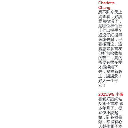
Charlotte
Chang
想不到今天上
網查看，好讀
竟然復活了，
是哪位神仙壯
士伸出援手？
還沒仔細搜尋
來龍去脈，已
喜極而泣。這
嘉惠眾多書友
但卻無啥收益
的苦工，真的
需要有很多愛
才能繼續下
去，祝福新版
主，謝謝您！
好人一生平
安！
2023/9/5 小張
喜愛好讀網站
及電子書本 很
多年月了。從
武俠小說起
始，到各種書
類，幸得有心
人製作電子本