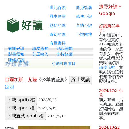
搜尋好讀 -
世紀百強
隨身智囊
Google
歷史煙雲
武俠小說
懸疑小說
言情小說
好讀第25年
了
。
奇幻小說
小說園地
有好讀真好，
有你也真好。
有聲書籍
但不知遍及各
有關好讀
讀友需知
勘誤需知
地的你，究竟
有多少。若你
製書需知
分工輸入
支持好讀
從未或很久沒
聯絡好讀
贊助過好讀，
小說園地 書目
請按這裡
，贊
助好讀也讓我
們知道你的鼓
巴爾加斯．尤薩
《公羊的盛宴》
勵與支持。
說明
2024/12/3 小
黄
前人栽树，后
2023/5/15
人乘凉。感谢
2023/5/15
好读网站，感
谢所有的故
2023/5/15
事。
2024/10/22
好讀