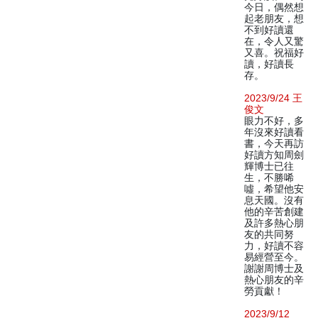
今日，偶然想
起老朋友，想
不到好讀還
在，令人又驚
又喜。祝福好
讀，好讀長
存。
2023/9/24 王
俊文
眼力不好，多
年沒來好讀看
書，今天再訪
好讀方知周劍
輝博士已往
生，不勝唏
噓，希望他安
息天國。沒有
他的辛苦創建
及許多熱心朋
友的共同努
力，好讀不容
易經營至今。
謝謝周博士及
熱心朋友的辛
勞貢獻！
2023/9/12