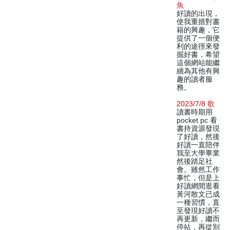
魚
好讀的出現，
使我重措對書
籍的興趣，它
提供了一個便
利的途徑來發
掘好書，希望
這個網站能繼
續為其他有興
趣的讀者服
務。
2023/7/8 歌
讀書時期用
pocket pc 看
書持資源發現
了好讀，然後
好讀一直陪伴
我至大學畢業
然後踏足社
會。雖然工作
事忙，但是上
好讀網閒逛看
黃河散文已成
一種習慣，直
至發現好讀不
再更新，繼而
停站，再從別