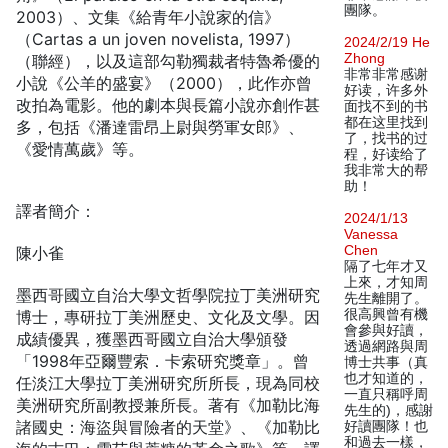
團隊。
2003）、文集《給青年小說家的信》
（Cartas a un joven novelista, 1997）
2024/2/19 He
Zhong
（聯經），以及這部勾勒獨裁者特魯希優的
非常非常感谢
小說《公羊的盛宴》（2000），此作亦曾
好读，许多外
改拍為電影。他的劇本與長篇小說亦創作甚
面找不到的书
都在这里找到
多，包括《潘達雷昂上尉與勞軍女郎》、
了，找书的过
《愛情萬歲》等。
程，好读给了
我非常大的帮
助！
譯者簡介：
2024/1/13
Vanessa
Chen
陳小雀
隔了七年才又
上來，才知周
墨西哥國立自治大學文哲學院拉丁美洲研究
先生離開了。
很高興曾有機
博士，專研拉丁美洲歷史、文化及文學。因
會參與好讀，
成績優異，獲墨西哥國立自治大學頒發
透過網路與周
「1998年亞爾豐索．卡索研究獎章」。曾
博士共事（真
也才知道的，
任淡江大學拉丁美洲研究所所長，現為同校
一直只稱呼周
美洲研究所副教授兼所長。著有《加勒比海
先生的)，感謝
諸國史：海盜與冒險者的天堂》、《加勒比
好讀團隊！也
和過去一樣，