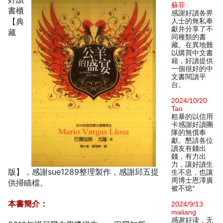
蘇菲
書櫃
感謝好讀各界
【典
人士的無私奉
獻并分享了不
藏
同種類的書
藏。在異地難
以購買中文書
籍，好讀提供
一個很好的中
文書閱讀平
台。
2024/10/20
Tao
粗暴的以信用
卡感謝好讀團
隊的無償奉
獻。懇請各位
讀友有錢出
錢，有力出
力，讓好讀生
版】，感謝sue1289整理製作，感謝邱五提
生不息，也讓
周博士恩澤廣
供掃瞄檔。
被不熄°
本書簡介：
2024/9/13
maliang
感谢好读，无