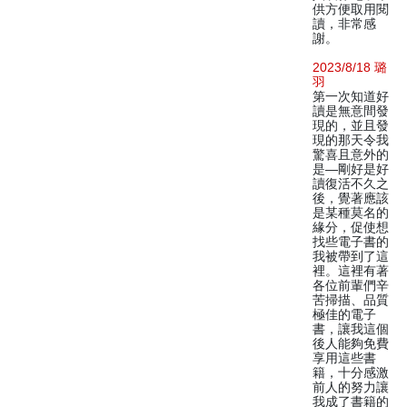
供方便取用閱
讀，非常感
謝。
2023/8/18 璐
羽
第一次知道好
讀是無意間發
現的，並且發
現的那天令我
驚喜且意外的
是—剛好是好
讀復活不久之
後，覺著應該
是某種莫名的
緣分，促使想
找些電子書的
我被帶到了這
裡。這裡有著
各位前輩們辛
苦掃描、品質
極佳的電子
書，讓我這個
後人能夠免費
享用這些書
籍，十分感激
前人的努力讓
我成了書籍的