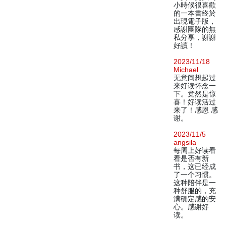
小時候很喜歡
的一本書終於
出現電子版，
感謝團隊的無
私分享，謝謝
好讀！
2023/11/18
Michael
无意间想起过
来好读怀念一
下。竟然是惊
喜！好读活过
来了！感恩 感
谢。
2023/11/5
angsila
每周上好读看
看是否有新
书，这已经成
了一个习惯。
这种陪伴是一
种舒服的，充
满确定感的安
心。感谢好
读。