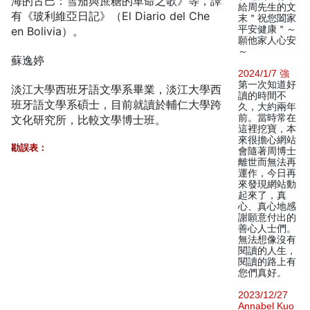
海的古巴：雪茄與蔗糖的革命之歌》等，譯
給周先生的文
有《玻利維亞日記》（El Diario del Che
末＂祝您闔家
平安健康＂～
en Bolivia）。
願他家人心安
～
蘇逸婷
2024/1/7 強
第一次知道好
淡江大學西班牙語文學系畢業，淡江大學西
讀的時間不
班牙語文學系碩士，目前就讀於輔仁大學跨
久，大約兩年
前。當時常在
文化研究所，比較文學博士班。
這裡挖寶，本
來很擔心網站
勘誤表：
會隨著周博士
離世而無法再
運作，今日再
來發現網站動
起來了，真
心、真心地感
謝願意付出的
善心人士們。
無法想像沒有
閱讀的人生，
閱讀的路上有
您們真好。
2023/12/27
Annabel Kuo