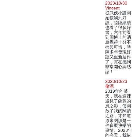
2023/10/30
Vincent
從武俠小說開
始接觸到好
讀，陸陸續續
也看了很多好
書，六年前看
到周博士的消
息覺得十分不
捨與可惜，時
隔多年發現好
讀又重新運作
了，實在感到
非常開心與感
謝！
2023/10/23
偷泥
2019年的某
天，我在這裡
遇見了薩豐的
風之影，便開
啟了我的閱讀
之路，才知道
原來閱讀是一
件多麼快樂的
事情。2023年
的今天，我依