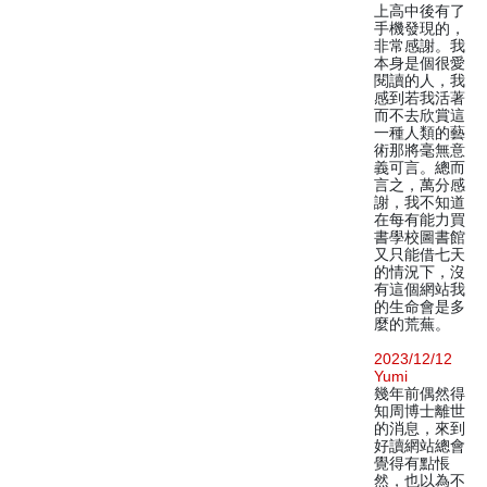
上高中後有了
手機發現的，
非常感謝。我
本身是個很愛
閱讀的人，我
感到若我活著
而不去欣賞這
一種人類的藝
術那將毫無意
義可言。總而
言之，萬分感
謝，我不知道
在每有能力買
書學校圖書館
又只能借七天
的情況下，沒
有這個網站我
的生命會是多
麼的荒蕪。
2023/12/12
Yumi
幾年前偶然得
知周博士離世
的消息，來到
好讀網站總會
覺得有點悵
然，也以為不