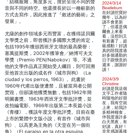
「結構龐雜，角度多元，擅於呈現不同的聲
2024/3/14
音與不同的時空。他還擅長於以一種嶄新的
Beatlebum
在好讀挖寶好
方式去寫作，因此推進了『敘述的藝術』之
幾年，以為好
發展」。
讀不會更新
了，但還是偶
爾會上來看
尤薩的創作領域多元而豐富，在獲得諾貝爾
看，沒想到又
文學獎之前，即曾獲許多國際大獎的肯定，
有新書了，超
級感動！好讀
包括1995年獲頒西班牙文壇的最高榮譽：
真的陪我渡過
塞萬提斯獎，2002年獲筆會╱納博可夫文
好多個通勤的
學獎（Premio PEN/Nabokov）等。不過
日子跟愜意的
週末，謝謝好
他的文學作品真正開始受人矚目，則可回溯
讀！
至他首次出版的成名作《城市與狗》（La
ciudad y los perros, 1963）。此書於
2024/3/9
Christine
1960年代甫出版便遭禁，且被當局者公開
好讀是我這個
焚毀，但卻讓他獲獎無數，包括1962年簡
文字工作者隨
時隨地的好朋
明圖書獎、1963年西班牙文學批評獎，並
友，我有空就
改拍編電影。1966年出版第二本長篇小說
上來，給我許
《青樓》，獲該年度文學批評獎。目前在臺
多精神糧食，
伴我度過許多
上市的繁體中文版小說，有首作《城市與
白天黑夜，有
狗》、以高更為主角的《天堂在另一個街
好讀，真好！
角》（El paraiso en la otra esquina,
非常感謝幕後