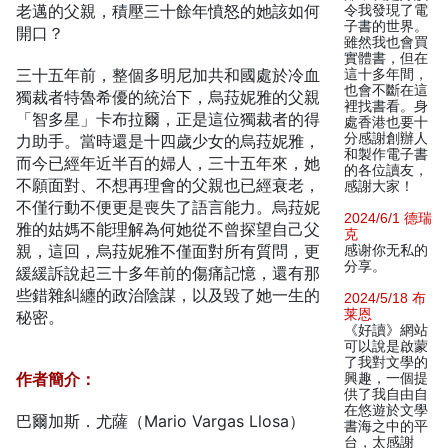
老邁的父親，積壓三十餘年憤怒的她該如何
令我發現了電
子書的世界。
開口？
雖然我也會買
實體書，但在
三十五年前，整個多明尼加共和國處於冷血
這十多年間，
也會不斷在這
獨裁者特魯希優的統治下，烏菈妮雅的父親
裡找書看。身
「智多星」卡布拉爾，正是這位獨裁者的得
處香港也要十
分感謝創辦人
力助手。當時還是十四歲少女的烏菈妮雅，
和製作電子書
而今已經年近半百的婦人，三十五年來，她
的各位讀友，
不願面對、不想再理會的父親也已經衰老，
感謝大家！
不僅行動不便更是喪失了語言能力。烏菈妮
2024/6/1 德瑞
雅的姑媽不能理解為何她從不曾探望自己父
克
親，這回，烏菈妮雅不僅面對所有質問，更
感谢你无私的
分享。
緩緩訴說起三十多年前的傷痛記憶，還有那
些錯雜糾纏的政治陰謀，以及毀了她一生的
2024/5/18 布
莱恩
秘密。
《好讀》網站
可以說是啟蒙
了我對文學的
作者簡介：
興趣，一個提
供了我自由自
在悠遊於文學
巴爾加斯．尤薩（Mario Vargas Llosa）
書海之中的平
台，太感謝