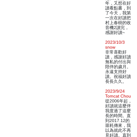
年，又想在好
讀看點書，到
了今天，我第
一次在好讀把
村上春樹的收
音機2讀完，
感謝好讀~
2023/10/3
snow
非常喜歡好
讀，感謝好讀
無私的付出與
陪伴的歲月。
永遠支持好
讀。祝福好讀
長長久久。
2023/9/24
Tomcat Chou
從2006年起，
好讀就這麼伴
我度過了這麼
長的時間。直
到2017.12的
噩耗傳來，我
以為就此不再
見好讀。直到