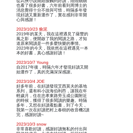
從武俠小說開始接觸到好讀，陸陸續續
也看了很多好書，六年前看到周博士的
消息覺得十分不捨與可惜，時隔多年發
現好讀又重新運作了，實在感到非常開
心與感謝！
2023/10/23 偷泥
2019年的某天，我在這裡遇見了薩豐的
風之影，便開啟了我的閱讀之路，才知
道原來閱讀是一件多麼快樂的事情。
2023年的今天，我依然在這裡遇見一本
本的好書，真心感謝好讀！
2023/10/7 Young
自2017年後，時隔六年才發現好讀又開
始運作了，真的充滿深深感謝。
2023/10/4 JOE
好多年前，在好讀發現艾西莫夫的基地
系列，還有科小說海伯利昂，讓我在年
輕歲月，住在忠孝東路旁玉成公園附近
的時候，獲得了很多閱讀的樂趣。時隔
多年，又想在好讀看點書，到了今天，
我第一次在好讀把村上春樹的收音機2讀
完，感謝好讀~
2023/10/3 snow
非常喜歡好讀，感謝好讀無私的付出與