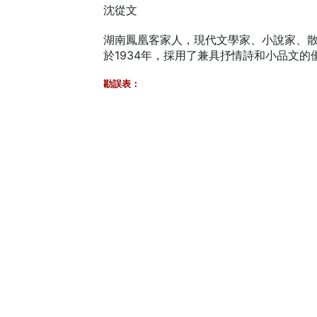
沈從文
湖南鳳凰客家人，現代文學家、小說家、
於1934年，採用了兼具抒情詩和小品文
勘誤表：