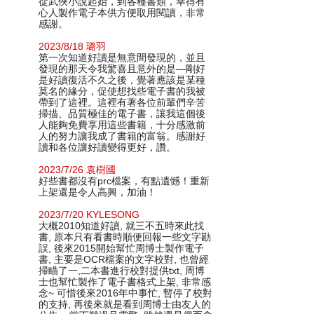
從武俠小說起始，到各種書類，幸得有
心人製作電子本供方便取用閱讀，非常
感謝。
2023/8/18 璐羽
第一次知道好讀是無意間發現的，並且
發現的那天令我驚喜且意外的是—剛好
是好讀復活不久之後，覺著應該是某種
莫名的緣分，促使想找些電子書的我被
帶到了這裡。這裡有著各位前輩們辛苦
掃描、品質極佳的電子書，讓我這個後
人能夠免費享用這些書籍，十分感激前
人的努力讓我成了書籍的富翁。感謝好
讀和各位讓好讀變得更好，讚。
2023/7/26 袁樹國
好些書都沒有prc檔案，有點遺憾！重新
上架還是令人高興，加油！
2023/7/20 KYLESONG
大概2010知道好讀, 就三不五時來此找
書, 原本只有看書時順便回報一些文字勘
誤, 後來2015開始幫忙周博士製作電子
書, 主要是OCR檔案的文字校對, 也曾經
掃瞄了一,二本書進行校對提供txt, 周博
士也幫忙製作了電子書格式上架, 非常感
念~ 可惜後來2016年中事忙, 暫停了校對
的支持, 再後來就是看到周博士由友人的