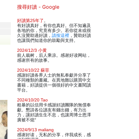
搜尋好讀 - Google
好讀第25年了
。
有好讀真好，有你也真好。但不知遍及
各地的你，究竟有多少。若你從未或很
久沒贊助過好讀，
請按這裡
，贊助好讀
也讓我們知道你的鼓勵與支持。
2024/12/3 小黄
前人栽树，后人乘凉。感谢好读网站，
感谢所有的故事。
2024/10/22 蘇菲
感謝好讀各界人士的無私奉獻并分享了
不同種類的書藏。在異地難以購買中文
書籍，好讀提供一個很好的中文書閱讀
平台。
2024/10/20 Tao
粗暴的以信用卡感謝好讀團隊的無償奉
獻。懇請各位讀友有錢出錢，有力出
力，讓好讀生生不息，也讓周博士恩澤
廣被不熄°
2024/9/13 maliang
感谢好读，无私的分享，伴我成长，感