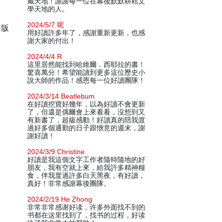
藏天地！謝謝每一位在幕後默默耕耘文
學天地的人。
2024/5/7 呢
出版
用好讀許多年了，感謝重新更新，也感
謝大家的付出！
2024/4/4 R
這里居然能找到哈維爾．西耶拉的書！
驚喜萬分！希望能讀到更多這位歷史小
說大師的作品！感恩每一位好讀團隊！
2024/3/14 Beatlebum
在好讀挖寶好幾年，以為好讀不會更新
了，但還是偶爾會上來看看，沒想到又
有新書了，超級感動！好讀真的陪我渡
過好多個通勤的日子跟愜意的週末，謝
謝好讀！
2024/3/9 Christine
好讀是我這個文字工作者隨時隨地的好
朋友，我有空就上來，給我許多精神糧
食，伴我度過許多白天黑夜，有好讀，
真好！非常感謝幕後團隊。
2024/2/19 He Zhong
非常非常感谢好读，许多外面找不到的
书都在这里找到了，找书的过程，好读