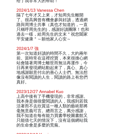
给了我非常大的帮助！
2024/1/13 Vanessa Chen
隔了七年才又上來，才知周先生離開
了。很高興曾有機會參與好讀，透過網
路與周博士共事（真也才知道的，一直
只稱呼周先生的)，感謝好讀團隊！也和
過去一樣，給周先生的文末＂祝您闔家
平安健康＂～願他家人心安～
2024/1/7 強
第一次知道好讀的時間不久，大約兩年
前。當時常在這裡挖寶，本來很擔心網
站會隨著周博士離世而無法再運作，今
日再來發現網站動起來了，真心、真心
地感謝願意付出的善心人士們。無法想
像沒有閱讀的人生，閱讀的路上有您們
真好。
2023/12/27 Annabel Kuo
上高中後有了手機發現的，非常感謝。
我本身是個很愛閱讀的人，我感到若我
活著而不去欣賞這一種人類的藝術那將
毫無意義可言。總而言之，萬分感謝，
我不知道在每有能力買書學校圖書館又
只能借七天的情況下，沒有這個網站我
的生命會是多麼的荒蕪。