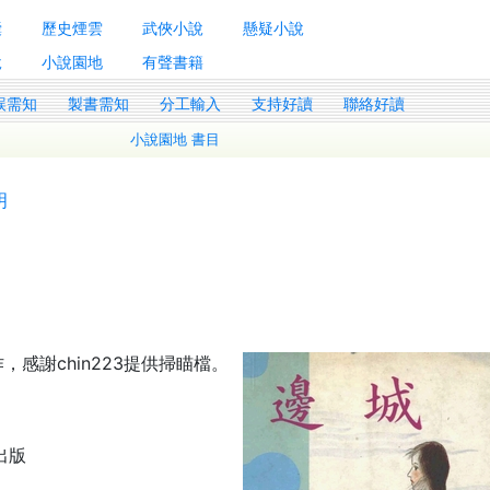
囊
歷史煙雲
武俠小說
懸疑小說
說
小說園地
有聲書籍
誤需知
製書需知
分工輸入
支持好讀
聯絡好讀
小說園地 書目
明
，感謝chin223提供掃瞄檔。
出版