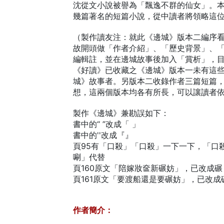
沈從文小說被譽為「飄逸不群的仙女」。
幾篇著名的短篇小說，從中讀者將領略這
（製作讀友注：就此《邊城》版本二編序
故開頭做「作者介紹」、「歷史背景」、
編輯註，並在邊城故事後加入「賞析」，
《好讀》已收藏之《邊城》版本一未有這
城》故事者。另版本二收錄作者三篇短篇
想，這兩個版本均各有所長，可以讓讀者
製作《邊城》兼勘誤如下：
書中的“ ”改成「 」
書中的''改成『』
頁95有「口殺」「口殺」一下一下，「口
唰」代替
頁160原文「陪嫁妝奩新碾妨」，已改成
頁161原文「要渡船還是要碾妨」，已改成
作者簡介：