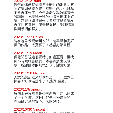
2023/12/12 Yumi
幾年前偶然得知周博士離世的消息，來
到好讀網站總會覺得有點悵然，也以為
不會再運作了。今年為老父親添購電子
閱讀器，抱著試一試的心情再度連上好
讀，沒想到繼續運作，還有這麼多讀友
再度回來這裡，感覺很溫暖，謝謝好讀
與團隊們的努力。
2023/11/27 Helios
能在这里发现赤川次郎、鬼马星和高羅
佩的作品，太驚喜了！感謝好讀書櫃！
2023/11/19 Moon
偶然間發現這個網站，如獲至寶，更找
到小時候很喜歡的一本書終於出現電子
版，感謝團隊的無私分享，謝謝好讀！
2023/11/18 Michael
无意间想起过来好读怀念一下。竟然是
惊喜！好读活过来了！感恩 感谢。
2023/11/5 angsila
每周上好读看看是否有新书，这已经成
了一个习惯。这种陪伴是一种舒服的，
充满确定感的安心。感谢好读。
2023/10/30 Vincent