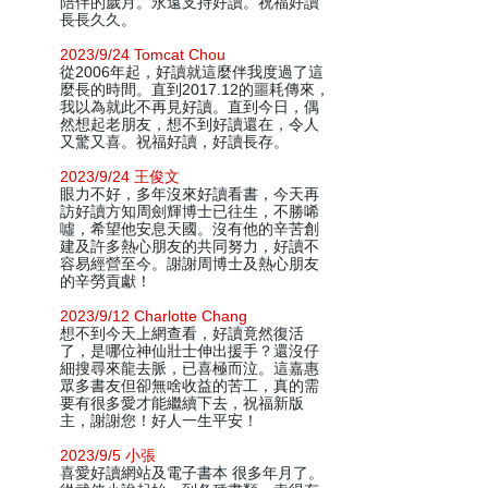
陪伴的歲月。永遠支持好讀。祝福好讀
長長久久。
2023/9/24 Tomcat Chou
從2006年起，好讀就這麼伴我度過了這
麼長的時間。直到2017.12的噩耗傳來，
我以為就此不再見好讀。直到今日，偶
然想起老朋友，想不到好讀還在，令人
又驚又喜。祝福好讀，好讀長存。
2023/9/24 王俊文
眼力不好，多年沒來好讀看書，今天再
訪好讀方知周劍輝博士已往生，不勝唏
噓，希望他安息天國。沒有他的辛苦創
建及許多熱心朋友的共同努力，好讀不
容易經營至今。謝謝周博士及熱心朋友
的辛勞貢獻！
2023/9/12 Charlotte Chang
想不到今天上網查看，好讀竟然復活
了，是哪位神仙壯士伸出援手？還沒仔
細搜尋來龍去脈，已喜極而泣。這嘉惠
眾多書友但卻無啥收益的苦工，真的需
要有很多愛才能繼續下去，祝福新版
主，謝謝您！好人一生平安！
2023/9/5 小張
喜愛好讀網站及電子書本 很多年月了。