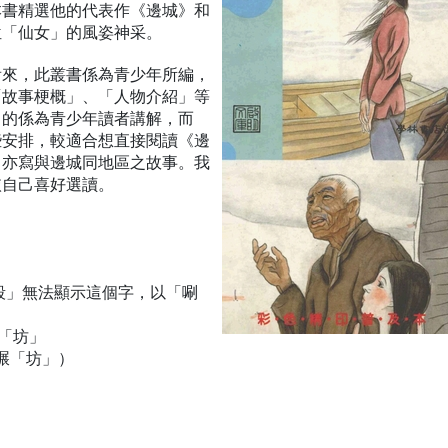
本書精選他的代表作《邊城》和
位「仙女」的風姿神采。
看來，此叢書係為青少年所編，
「故事梗概」、「人物介紹」等
目的係為青少年讀者講解，而
些安排，較適合想直接閱讀《邊
，亦寫與邊城同地區之故事。我
依自己喜好選讀。
殺」無法顯示這個字，以「唰
碾「坊」
碾「坊」）