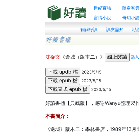
世紀百強
隨身智
言情小說
奇幻小
有關好讀
讀友需知
勘
沈從文
《邊城（版本二）》
說
2023/5/15
2023/5/15
2023/5/15
好讀書櫃【典藏版】，感謝Wanyu整理製作
本書簡介：
《邊城》版本二：學林書店，1989年12月