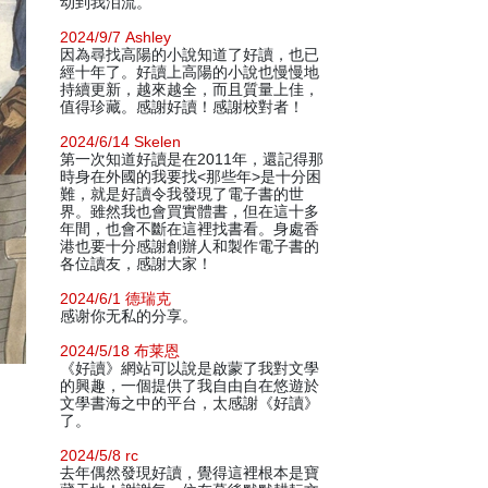
动到我泪流。
2024/9/7 Ashley
因為尋找高陽的小說知道了好讀，也已
經十年了。好讀上高陽的小說也慢慢地
持續更新，越來越全，而且質量上佳，
值得珍藏。感謝好讀！感謝校對者！
2024/6/14 Skelen
第一次知道好讀是在2011年，還記得那
時身在外國的我要找<那些年>是十分困
難，就是好讀令我發現了電子書的世
界。雖然我也會買實體書，但在這十多
年間，也會不斷在這裡找書看。身處香
港也要十分感謝創辦人和製作電子書的
各位讀友，感謝大家！
2024/6/1 德瑞克
感谢你无私的分享。
2024/5/18 布莱恩
《好讀》網站可以說是啟蒙了我對文學
的興趣，一個提供了我自由自在悠遊於
文學書海之中的平台，太感謝《好讀》
了。
2024/5/8 rc
去年偶然發現好讀，覺得這裡根本是寶