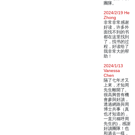
團隊。
2024/2/19 He
Zhong
非常非常感谢
好读，许多外
面找不到的书
都在这里找到
了，找书的过
程，好读给了
我非常大的帮
助！
2024/1/13
Vanessa
Chen
隔了七年才又
上來，才知周
先生離開了。
很高興曾有機
會參與好讀，
透過網路與周
博士共事（真
也才知道的，
一直只稱呼周
先生的)，感謝
好讀團隊！也
和過去一樣，