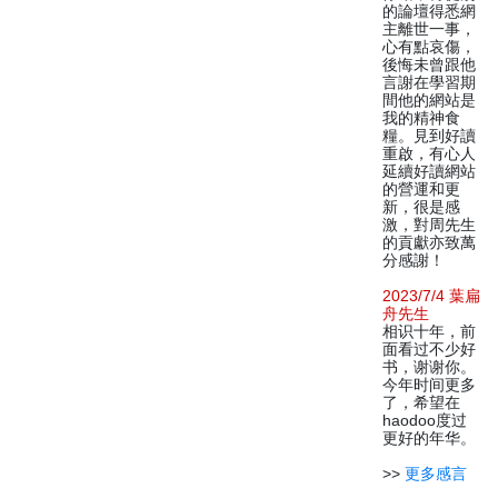
的論壇得悉網
主離世一事，
心有點哀傷，
後悔未曾跟他
言謝在學習期
間他的網站是
我的精神食
糧。見到好讀
重啟，有心人
延續好讀網站
的營運和更
新，很是感
激，對周先生
的貢獻亦致萬
分感謝！
2023/7/4 葉扁
舟先生
相识十年，前
面看过不少好
书，谢谢你。
今年时间更多
了，希望在
haodoo度过
更好的年华。
>>
更多感言