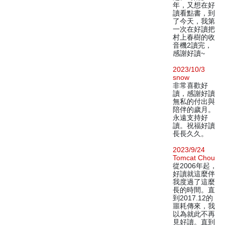
年，又想在好
讀看點書，到
了今天，我第
一次在好讀把
村上春樹的收
音機2讀完，
感謝好讀~
2023/10/3
snow
非常喜歡好
讀，感謝好讀
無私的付出與
陪伴的歲月。
永遠支持好
讀。祝福好讀
長長久久。
2023/9/24
Tomcat Chou
從2006年起，
好讀就這麼伴
我度過了這麼
長的時間。直
到2017.12的
噩耗傳來，我
以為就此不再
見好讀。直到