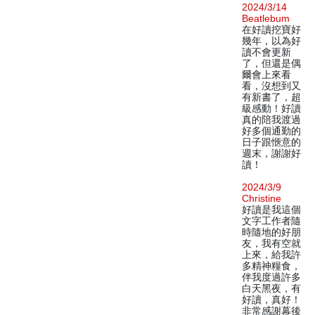
2024/3/14
Beatlebum
在好讀挖寶好
幾年，以為好
讀不會更新
了，但還是偶
爾會上來看
看，沒想到又
有新書了，超
級感動！好讀
真的陪我渡過
好多個通勤的
日子跟愜意的
週末，謝謝好
讀！
2024/3/9
Christine
好讀是我這個
文字工作者隨
時隨地的好朋
友，我有空就
上來，給我許
多精神糧食，
伴我度過許多
白天黑夜，有
好讀，真好！
非常感謝幕後