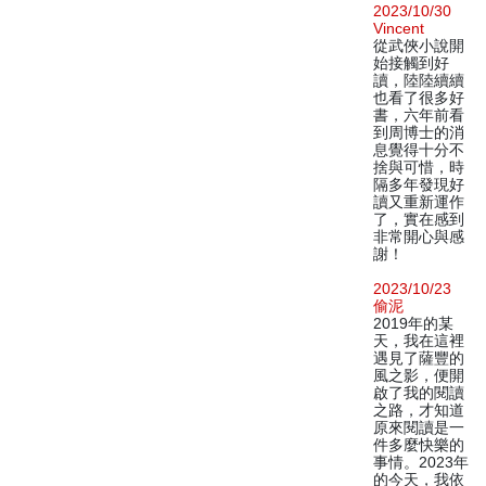
2023/10/30
Vincent
從武俠小說開
始接觸到好
讀，陸陸續續
也看了很多好
書，六年前看
到周博士的消
息覺得十分不
捨與可惜，時
隔多年發現好
讀又重新運作
了，實在感到
非常開心與感
謝！
2023/10/23
偷泥
2019年的某
天，我在這裡
遇見了薩豐的
風之影，便開
啟了我的閱讀
之路，才知道
原來閱讀是一
件多麼快樂的
事情。2023年
的今天，我依