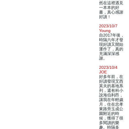
然在這裡遇見
一本本的好
書，真心感謝
好讀！
2023/10/7
Young
自2017年後，
時隔六年才發
現好讀又開始
運作了，真的
充滿深深感
謝。
2023/10/4
JOE
好多年前，在
好讀發現艾西
莫夫的基地系
列，還有科小
說海伯利昂，
讓我在年輕歲
月，住在忠孝
東路旁玉成公
園附近的時
候，獲得了很
多閱讀的樂
趣。時隔多