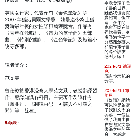
多麗絲．萊辛（Doris Lessing）
令我發現了電
子書的世界。
英國女作家，代表作有《金色筆記》等，
雖然我也會買
實體書，但在
2007年獲諾貝爾文學獎。她是迄今為止獲
這十多年間，
獎時最年長的女性諾貝爾獲獎者。作品有
也會不斷在這
《青草在歌唱》、《暴力的孩子們》五部
裡找書看。身
處香港也要十
曲、《特別的貓》、《金色筆記》及短篇小
分感謝創辦人
說等多部。
和製作電子書
的各位讀友，
感謝大家！
譯者簡介：
2024/6/1 德瑞
克
感谢你无私的
范文美
分享。
曾任教於香港浸會大學英文系，教授翻譯習
2024/5/18 布
莱恩
作、翻譯知識各科目。主要著作及譯作有
《好讀》網站
《贖罪》、《翻譯再思：可譯與不可譯之
可以說是啟蒙
間》等十餘種。
了我對文學的
興趣，一個提
供了我自由自
勘誤表
：
在悠遊於文學
書海之中的平
台，太感謝