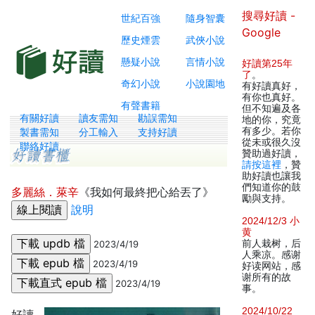
搜尋好讀 -
世紀百強
隨身智囊
Google
歷史煙雲
武俠小說
懸疑小說
言情小說
好讀第25年
了
。
奇幻小說
小說園地
有好讀真好，
有你也真好。
有聲書籍
但不知遍及各
有關好讀
讀友需知
勘誤需知
地的你，究竟
有多少。若你
製書需知
分工輸入
支持好讀
從未或很久沒
聯絡好讀
贊助過好讀，
請按這裡
，贊
助好讀也讓我
們知道你的鼓
多麗絲．萊辛
《我如何最終把心給丟了》
勵與支持。
說明
2024/12/3 小
黄
前人栽树，后
2023/4/19
人乘凉。感谢
2023/4/19
好读网站，感
谢所有的故
2023/4/19
事。
2024/10/22
好讀