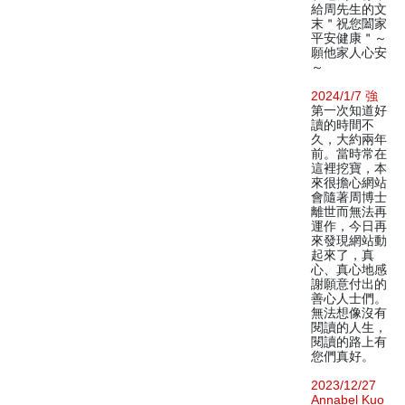
給周先生的文
末＂祝您闔家
平安健康＂～
願他家人心安
～
2024/1/7 強
第一次知道好
讀的時間不
久，大約兩年
前。當時常在
這裡挖寶，本
來很擔心網站
會隨著周博士
離世而無法再
運作，今日再
來發現網站動
起來了，真
心、真心地感
謝願意付出的
善心人士們。
無法想像沒有
閱讀的人生，
閱讀的路上有
您們真好。
2023/12/27
Annabel Kuo