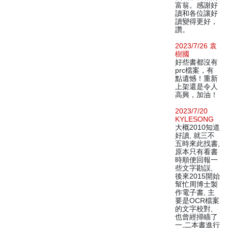
富翁。感謝好
讀和各位讓好
讀變得更好，
讚。
2023/7/26 袁
樹國
好些書都沒有
prc檔案，有
點遺憾！重新
上架還是令人
高興，加油！
2023/7/20
KYLESONG
大概2010知道
好讀, 就三不
五時來此找書,
原本只有看書
時順便回報一
些文字勘誤,
後來2015開始
幫忙周博士製
作電子書, 主
要是OCR檔案
的文字校對,
也曾經掃瞄了
一,二本書進行