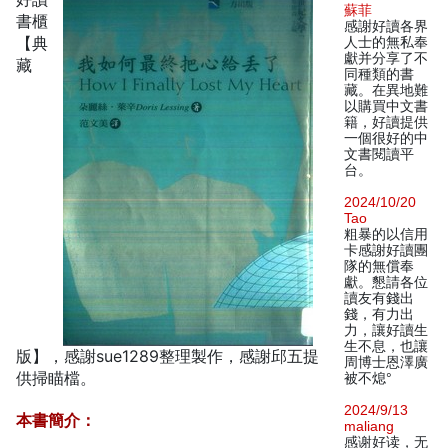
蘇菲
書櫃
感謝好讀各界
【典
人士的無私奉
獻并分享了不
藏
同種類的書
藏。在異地難
以購買中文書
籍，好讀提供
一個很好的中
文書閱讀平
台。
2024/10/20
Tao
粗暴的以信用
卡感謝好讀團
隊的無償奉
獻。懇請各位
讀友有錢出
錢，有力出
力，讓好讀生
生不息，也讓
版】，感謝sue1289整理製作，感謝邱五提
周博士恩澤廣
供掃瞄檔。
被不熄°
2024/9/13
本書簡介：
maliang
感谢好读，无