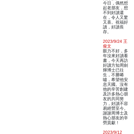
今日，偶然想
起老朋友，想
不到好讀還
在，令人又驚
又喜。祝福好
讀，好讀長
存。
2023/9/24 王
俊文
眼力不好，多
年沒來好讀看
書，今天再訪
好讀方知周劍
輝博士已往
生，不勝唏
噓，希望他安
息天國。沒有
他的辛苦創建
及許多熱心朋
友的共同努
力，好讀不容
易經營至今。
謝謝周博士及
熱心朋友的辛
勞貢獻！
2023/9/12