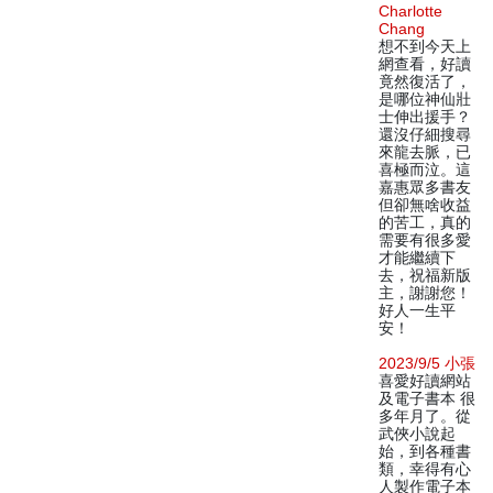
Charlotte
Chang
想不到今天上
網查看，好讀
竟然復活了，
是哪位神仙壯
士伸出援手？
還沒仔細搜尋
來龍去脈，已
喜極而泣。這
嘉惠眾多書友
但卻無啥收益
的苦工，真的
需要有很多愛
才能繼續下
去，祝福新版
主，謝謝您！
好人一生平
安！
2023/9/5 小張
喜愛好讀網站
及電子書本 很
多年月了。從
武俠小說起
始，到各種書
類，幸得有心
人製作電子本