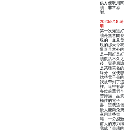
供方便取用閱
讀，非常感
謝。
2023/8/18 璐
羽
第一次知道好
讀是無意間發
現的，並且發
現的那天令我
驚喜且意外的
是—剛好是好
讀復活不久之
後，覺著應該
是某種莫名的
緣分，促使想
找些電子書的
我被帶到了這
裡。這裡有著
各位前輩們辛
苦掃描、品質
極佳的電子
書，讓我這個
後人能夠免費
享用這些書
籍，十分感激
前人的努力讓
我成了書籍的