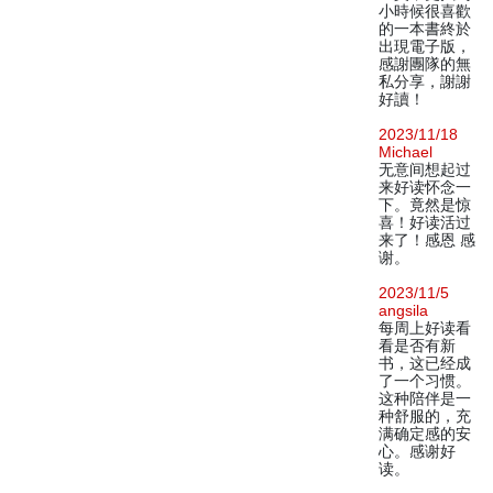
小時候很喜歡
的一本書終於
出現電子版，
感謝團隊的無
私分享，謝謝
好讀！
2023/11/18
Michael
无意间想起过
来好读怀念一
下。竟然是惊
喜！好读活过
来了！感恩 感
谢。
2023/11/5
angsila
每周上好读看
看是否有新
书，这已经成
了一个习惯。
这种陪伴是一
种舒服的，充
满确定感的安
心。感谢好
读。