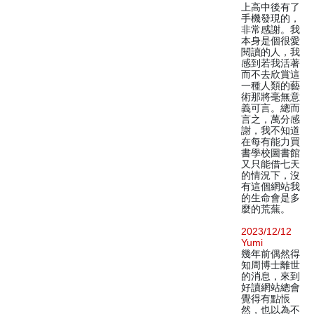
上高中後有了
手機發現的，
非常感謝。我
本身是個很愛
閱讀的人，我
感到若我活著
而不去欣賞這
一種人類的藝
術那將毫無意
義可言。總而
言之，萬分感
謝，我不知道
在每有能力買
書學校圖書館
又只能借七天
的情況下，沒
有這個網站我
的生命會是多
麼的荒蕪。
2023/12/12
Yumi
幾年前偶然得
知周博士離世
的消息，來到
好讀網站總會
覺得有點悵
然，也以為不