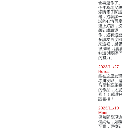
會再運作了。
今年為老父親
添購電子閱讀
器，抱著試一
試的心情再度
連上好讀，沒
想到繼續運
作，還有這麼
多讀友再度回
來這裡，感覺
很溫暖，謝謝
好讀與團隊們
的努力。
2023/11/27
Helios
能在这里发现
赤川次郎、鬼
马星和高羅佩
的作品，太驚
喜了！感謝好
讀書櫃！
2023/11/19
Moon
偶然間發現這
個網站，如獲
至寶，更找到