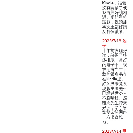
Kindle，很舊
沒有開啟了使
我再與好讀相
遇。期待重拾
讀趣，祝讀趣
再次重臨好讀
及各位讀者。
2023/7/18 池
子
十年前发现好
读，获得了很
多排版非常好
的电子书，现
在还有当年下
载的很多书存
在kindle里。
好久没来竟发
现版主周先生
已经过世令人
不胜唏嘘。感
谢周先生带来
好读，给予纷
繁复杂的网络
一方书香雅
地。
2023/7/14 甲