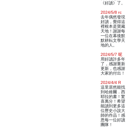
《好讀》了。
2024/5/8 rc
去年偶然發現
好讀，覺得這
裡根本是寶藏
天地！謝謝每
一位在幕後默
默耕耘文學天
地的人。
2024/5/7 呢
用好讀許多年
了，感謝重新
更新，也感謝
大家的付出！
2024/4/4 R
這里居然能找
到哈維爾．西
耶拉的書！驚
喜萬分！希望
能讀到更多這
位歷史小說大
師的作品！感
恩每一位好讀
團隊！