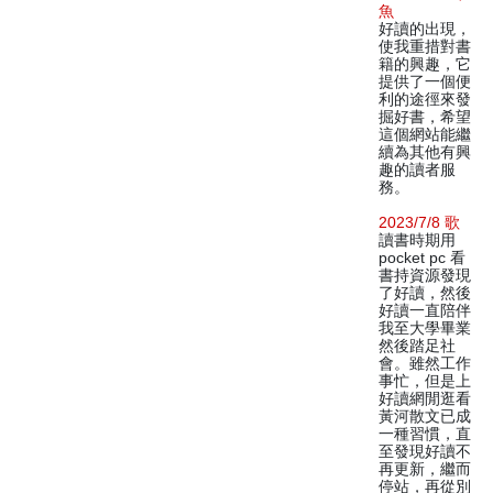
魚
好讀的出現，
使我重措對書
籍的興趣，它
提供了一個便
利的途徑來發
掘好書，希望
這個網站能繼
續為其他有興
趣的讀者服
務。
2023/7/8 歌
讀書時期用
pocket pc 看
書持資源發現
了好讀，然後
好讀一直陪伴
我至大學畢業
然後踏足社
會。雖然工作
事忙，但是上
好讀網閒逛看
黃河散文已成
一種習慣，直
至發現好讀不
再更新，繼而
停站，再從別