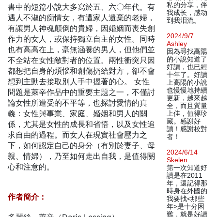
私的分享，伴
書中的短篇小說大多寫於五、六〇年代。有
我成长，感动
遇人不淑的痴情女，有遭家人遺棄的老婦，
到我泪流。
有讓男人神魂顛倒的貴婦，因婚姻而喪失創
2024/9/7
作力的女人，或保持獨立自主的女性。同時
Ashley
也有高高在上，毫無涵養的男人，但他們並
因為尋找高陽
不全站在女性敵對者的位置。兩性衝突只因
的小說知道了
好讀，也已經
都想把自身的煩惱和創傷扔給對方，卻不會
十年了。好讀
想到主動去接取別人手中握著的心。 女性
上高陽的小說
也慢慢地持續
問題是萊辛作品中的重要主題之一，不僅討
更新，越來越
論女性所遭受的不平等，也探討愛情的真
全，而且質量
義：女性與事業、家庭、婚姻和男人的關
上佳，值得珍
藏。感謝好
係，尤其是女性的成長和省悟，以及女性追
讀！感謝校對
求自由的過程。而女人在現實社會壓力之
者！
下，如何認定自己的身分（有別於妻子、母
2024/6/14
親、情婦），乃至如何走出自我，是值得關
Skelen
心和注意的。
第一次知道好
讀是在2011
年，還記得那
時身在外國的
作者簡介：
我要找<那些
年>是十分困
難，就是好讀