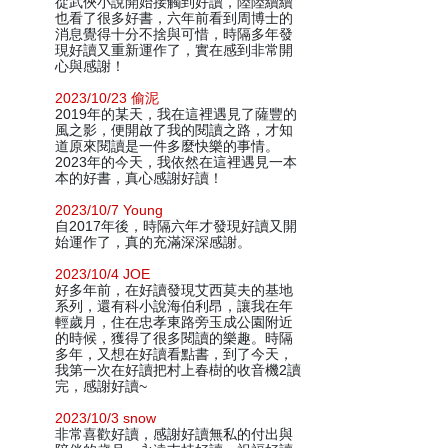
從武俠小說開始接觸到好讀，陸陸續續
也看了很多好書，六年前看到周博士的
消息覺得十分不捨與可惜，時隔多年發
現好讀又重新運作了，實在感到非常開
心與感謝！
2023/10/23 偷泥
2019年的某天，我在這裡遇見了薩豐的
風之影，便開啟了我的閱讀之路，才知
道原來閱讀是一件多麼快樂的事情。
2023年的今天，我依然在這裡遇見一本
本的好書，真心感謝好讀！
2023/10/7 Young
自2017年後，時隔六年才發現好讀又開
始運作了，真的充滿深深感謝。
2023/10/4 JOE
好多年前，在好讀發現艾西莫夫的基地
系列，還有科小說海伯利昂，讓我在年
輕歲月，住在忠孝東路旁玉成公園附近
的時候，獲得了很多閱讀的樂趣。時隔
多年，又想在好讀看點書，到了今天，
我第一次在好讀把村上春樹的收音機2讀
完，感謝好讀~
2023/10/3 snow
非常喜歡好讀，感謝好讀無私的付出與