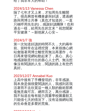
给了我非常大的帮助！
2024/1/13 Vanessa Chen
隔了七年才又上來，才知周先生離開
了。很高興曾有機會參與好讀，透過網
路與周博士共事（真也才知道的，一直
只稱呼周先生的)，感謝好讀團隊！也和
過去一樣，給周先生的文末＂祝您闔家
平安健康＂～願他家人心安～
2024/1/7 強
第一次知道好讀的時間不久，大約兩年
前。當時常在這裡挖寶，本來很擔心網
站會隨著周博士離世而無法再運作，今
日再來發現網站動起來了，真心、真心
地感謝願意付出的善心人士們。無法想
像沒有閱讀的人生，閱讀的路上有您們
真好。
2023/12/27 Annabel Kuo
上高中後有了手機發現的，非常感謝。
我本身是個很愛閱讀的人，我感到若我
活著而不去欣賞這一種人類的藝術那將
毫無意義可言。總而言之，萬分感謝，
我不知道在每有能力買書學校圖書館又
只能借七天的情況下，沒有這個網站我
的生命會是多麼的荒蕪。