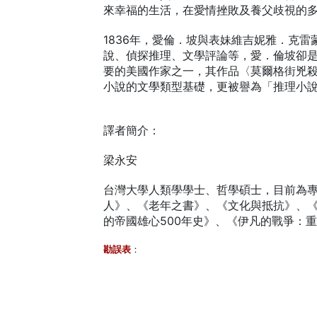
來幸福的生活，在愛情挫敗及養父歧視的
1836年，愛倫．坡與表妹維吉妮雅．克
說、偵探推理、文學評論等，愛．倫坡卻
要的美國作家之一，其作品〈莫爾格街兇
小說的文學類型基礎，更被譽為「推理小
譯者簡介：
梁永安
台灣大學人類學學士、哲學碩士，目前為
人》、《老年之書》、《文化與抵抗》、
的帝國雄心500年史》、《伊凡的戰爭：
勘誤表
：