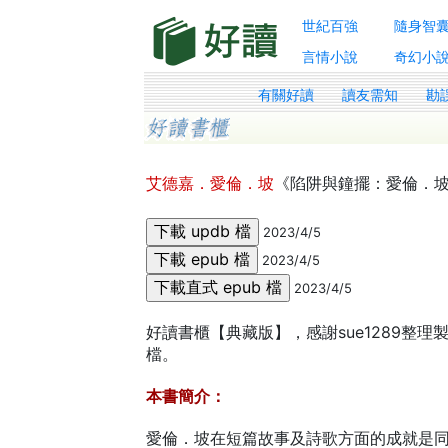
世紀百強
隨身智
言情小說
奇幻小
有關好讀
讀友需知
勘
艾德嘉．愛倫．坡
《陷阱與鐘擺：愛倫．
2023/4/5
2023/4/5
2023/4/5
好讀書櫃【典藏版】，感謝sue1289整理製
檔。
本書簡介：
愛倫．坡在短篇故事及詩歌方面的成就是