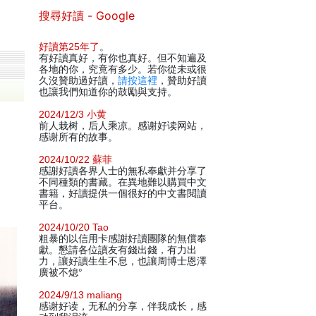
搜尋好讀 - Google
好讀第25年了
。
有好讀真好，有你也真好。但不知遍及
各地的你，究竟有多少。若你從未或很
久沒贊助過好讀，
請按這裡
，贊助好讀
也讓我們知道你的鼓勵與支持。
2024/12/3 小黄
前人栽树，后人乘凉。感谢好读网站，
感谢所有的故事。
2024/10/22 蘇菲
感謝好讀各界人士的無私奉獻并分享了
不同種類的書藏。在異地難以購買中文
書籍，好讀提供一個很好的中文書閱讀
平台。
2024/10/20 Tao
粗暴的以信用卡感謝好讀團隊的無償奉
獻。懇請各位讀友有錢出錢，有力出
力，讓好讀生生不息，也讓周博士恩澤
廣被不熄°
2024/9/13 maliang
感谢好读，无私的分享，伴我成长，感