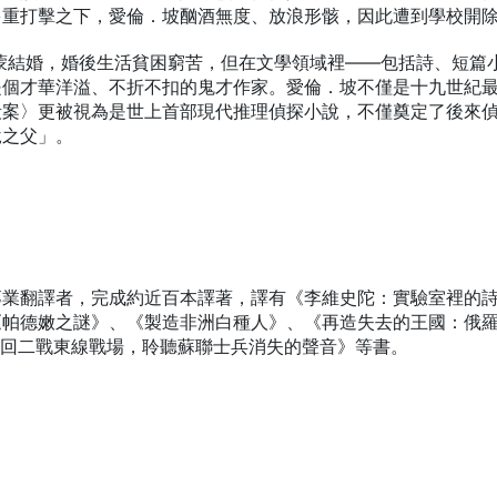
多重打擊之下，愛倫．坡酗酒無度、放浪形骸，因此遭到學校開
雷蒙結婚，婚後生活貧困窮苦，但在文學領域裡——包括詩、短篇
是個才華洋溢、不折不扣的鬼才作家。愛倫．坡不僅是十九世紀
殺案〉更被視為是世上首部現代推理偵探小說，不僅奠定了後來
說之父」。
專業翻譯者，完成約近百本譯著，譯有《李維史陀：實驗室裡的
《帕德嫩之謎》、《製造非洲白種人》、《再造失去的王國：俄
重回二戰東線戰場，聆聽蘇聯士兵消失的聲音》等書。