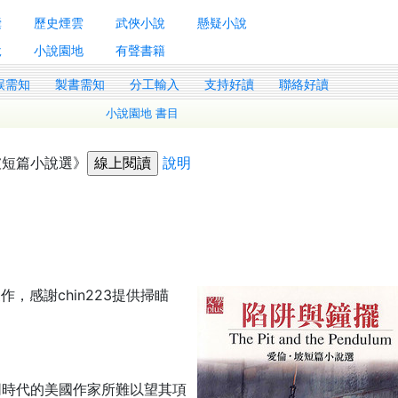
囊
歷史煙雲
武俠小說
懸疑小說
說
小說園地
有聲書籍
誤需知
製書需知
分工輸入
支持好讀
聯絡好讀
小說園地 書目
坡短篇小說選》
說明
作，感謝chin223提供掃瞄
同時代的美國作家所難以望其項