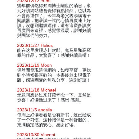
2023/12/12 Yumi
幾年前偶然得知周博士離世的消息，來
到好讀網站總會覺得有點悵然，也以為
不會再運作了。今年為老父親添購電子
閱讀器，抱著試一試的心情再度連上好
讀，沒想到繼續運作，還有這麼多讀友
再度回來這裡，感覺很溫暖，謝謝好讀
與團隊們的努力。
2023/11/27 Helios
能在这里发现赤川次郎、鬼马星和高羅
佩的作品，太驚喜了！感謝好讀書櫃！
2023/11/19 Moon
偶然間發現這個網站，如獲至寶，更找
到小時候很喜歡的一本書終於出現電子
版，感謝團隊的無私分享，謝謝好讀！
2023/11/18 Michael
无意间想起过来好读怀念一下。竟然是
惊喜！好读活过来了！感恩 感谢。
2023/11/5 angsila
每周上好读看看是否有新书，这已经成
了一个习惯。这种陪伴是一种舒服的，
充满确定感的安心。感谢好读。
2023/10/30 Vincent