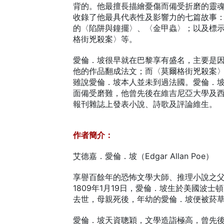
背的。他最擅長描繪憂傷而備受折磨的靈
收錄了他最具代表性及影響力的七篇故事
的〈陷阱與鐘擺〉、〈金甲蟲〉；以及標
格街兇殺案〉等。
愛倫．坡很早就在巴黎享有盛名，主要是
他的作品翻成法文；而〈莫爾格街兇殺案
雖說愛倫．坡本人並未到過法國。愛倫．
面備受磨難，他曾先後在維吉尼亞大學及
報刊雜誌上發表小說、詩歌及評論維生。
作者簡介：
艾德嘉．愛倫．坡（Edgar Allan Poe）
享譽百餘年的恐怖文學大師、推理小說之
1809年1月19日，愛倫．坡生於美國波
去世，母親死後，年幼的愛倫．坡便被菸
愛倫．坡天資聰穎，文學造詣極高，曾先