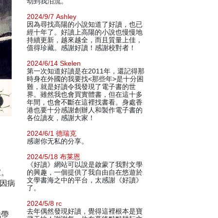
动到我泪流。
2024/9/7 Ashley
因為尋找高陽的小說知道了好讀，也已
經十年了。好讀上高陽的小說也慢慢地
持續更新，越來越全，而且質量上佳，
值得珍藏。感謝好讀！感謝校對者！
2024/6/14 Skelen
第一次知道好讀是在2011年，還記得那
時身在外國的我要找<那些年>是十分困
難，就是好讀令我發現了電子書的世
界。雖然我也會買實體書，但在這十多
年間，也會不斷在這裡找書看。身處香
港也要十分感謝創辦人和製作電子書的
各位讀友，感謝大家！
2024/6/1 德瑞克
感谢你无私的分享。
2024/5/18 布莱恩
《好讀》網站可以說是啟蒙了我對文學
家。
的興趣，一個提供了我自由自在悠遊於
文學書海之中的平台，太感謝《好讀》
時因病
了。
2024/5/8 rc
去年偶然發現好讀，覺得這裡根本是寶
他帶