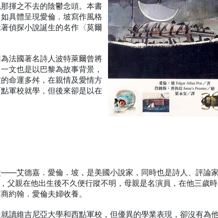
魂那揮之不去的陰鬱念頭。本書
：如具體呈現愛倫．坡寫作風格
示著偵探小說誕生的名作〈莫爾
因為法國著名詩人波特萊爾曾將
〉一文也是以巴黎為故事背景，
坡的命運多舛，在親情及愛情方
西點軍校就學，但後來卻是以在
父——艾德嘉．愛倫．坡，是美國小說家，同時也是詩人、評論
士頓，父親在他出生後不久便行蹤不明，母親是名演員，在他三歲
草商約翰．愛倫夫婦收養。
後就讀維吉尼亞大學和西點軍校，但優異的學業表現，卻沒有為