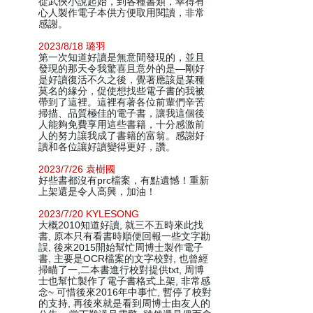
從武俠小說起始，到各種書類，幸得有
心人製作電子本供方便取用閱讀，非常
感謝。
2023/8/18 璐羽
第一次知道好讀是無意間發現的，並且
發現的那天令我驚喜且意外的是—剛好
是好讀復活不久之後，覺著應該是某種
莫名的緣分，促使想找些電子書的我被
帶到了這裡。這裡有著各位前輩們辛苦
掃描、品質極佳的電子書，讓我這個後
人能夠免費享用這些書籍，十分感激前
人的努力讓我成了書籍的富翁。感謝好
讀和各位讓好讀變得更好，讚。
2023/7/26 袁樹國
好些書都沒有prc檔案，有點遺憾！重新
上架還是令人高興，加油！
2023/7/20 KYLESONG
大概2010知道好讀, 就三不五時來此找
書, 原本只有看書時順便回報一些文字勘
誤, 後來2015開始幫忙周博士製作電子
書, 主要是OCR檔案的文字校對, 也曾經
掃瞄了一,二本書進行校對提供txt, 周博
士也幫忙製作了電子書格式上架, 非常感
念~ 可惜後來2016年中事忙, 暫停了校對
的支持, 再後來就是看到周博士由友人的