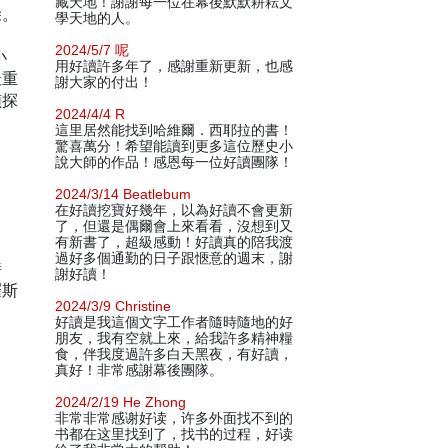
藏天地！謝謝每一位在幕後默默耕耘文
除。
學天地的人。
2024/5/7 呢
小
用好讀許多年了，感謝重新更新，也感
最重
謝大家的付出！
偵探
2024/4/4 R
這里居然能找到哈維爾．西耶拉的書！
驚喜萬分！希望能讀到更多這位歷史小
說大師的作品！感恩每一位好讀團隊！
2024/3/14 Beatlebum
在好讀挖寶好幾年，以為好讀不會更新
了，但還是偶爾會上來看看，沒想到又
有新書了，超級感動！好讀真的陪我渡
過好多個通勤的日子跟愜意的週末，謝
詩
謝好讀！
羅斯
2024/3/9 Christine
好讀是我這個文字工作者隨時隨地的好
朋友，我有空就上來，給我許多精神糧
食，伴我度過許多白天黑夜，有好讀，
真好！非常感謝幕後團隊。
2024/2/19 He Zhong
非常非常感谢好读，许多外面找不到的
书都在这里找到了，找书的过程，好读