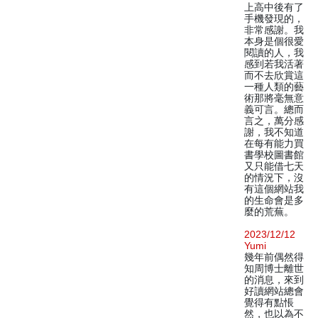
上高中後有了
手機發現的，
非常感謝。我
本身是個很愛
閱讀的人，我
感到若我活著
而不去欣賞這
一種人類的藝
術那將毫無意
義可言。總而
言之，萬分感
謝，我不知道
在每有能力買
書學校圖書館
又只能借七天
的情況下，沒
有這個網站我
的生命會是多
麼的荒蕪。
2023/12/12
Yumi
幾年前偶然得
知周博士離世
的消息，來到
好讀網站總會
覺得有點悵
然，也以為不