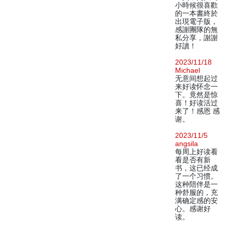
小時候很喜歡
的一本書終於
出現電子版，
感謝團隊的無
私分享，謝謝
好讀！
2023/11/18
Michael
无意间想起过
来好读怀念一
下。竟然是惊
喜！好读活过
来了！感恩 感
谢。
2023/11/5
angsila
每周上好读看
看是否有新
书，这已经成
了一个习惯。
这种陪伴是一
种舒服的，充
满确定感的安
心。感谢好
读。