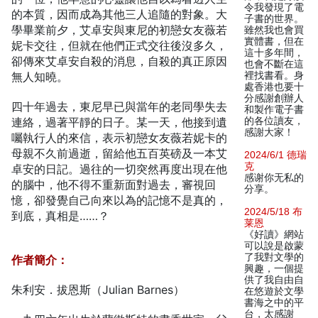
令我發現了電
的本質，因而成為其他三人追隨的對象。大
子書的世界。
學畢業前夕，艾卓安與東尼的初戀女友薇若
雖然我也會買
實體書，但在
妮卡交往，但就在他們正式交往後沒多久，
這十多年間，
卻傳來艾卓安自殺的消息，自殺的真正原因
也會不斷在這
無人知曉。
裡找書看。身
處香港也要十
分感謝創辦人
四十年過去，東尼早已與當年的老同學失去
和製作電子書
連絡，過著平靜的日子。某一天，他接到遺
的各位讀友，
感謝大家！
囑執行人的來信，表示初戀女友薇若妮卡的
母親不久前過逝，留給他五百英磅及一本艾
2024/6/1 德瑞
克
卓安的日記。過往的一切突然再度出現在他
感谢你无私的
的腦中，他不得不重新面對過去，審視回
分享。
憶，卻發覺自己向來以為的記憶不是真的，
2024/5/18 布
到底，真相是……？
莱恩
《好讀》網站
可以說是啟蒙
了我對文學的
作者簡介：
興趣，一個提
供了我自由自
朱利安．拔恩斯（Julian Barnes）
在悠遊於文學
書海之中的平
台，太感謝