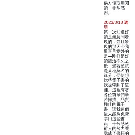
供方便取用閱
讀，非常感
謝。
2023/8/18 璐
羽
第一次知道好
讀是無意間發
現的，並且發
現的那天令我
驚喜且意外的
是—剛好是好
讀復活不久之
後，覺著應該
是某種莫名的
緣分，促使想
找些電子書的
我被帶到了這
裡。這裡有著
各位前輩們辛
苦掃描、品質
極佳的電子
書，讓我這個
後人能夠免費
享用這些書
籍，十分感激
前人的努力讓
我成了書籍的