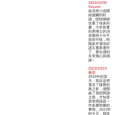
2023/10/30
Vincent
從武俠小說開
始接觸到好
讀，陸陸續續
也看了很多好
書，六年前看
到周博士的消
息覺得十分不
捨與可惜，時
隔多年發現好
讀又重新運作
了，實在感到
非常開心與感
謝！
2023/10/23
偷泥
2019年的某
天，我在這裡
遇見了薩豐的
風之影，便開
啟了我的閱讀
之路，才知道
原來閱讀是一
件多麼快樂的
事情。2023年
的今天，我依