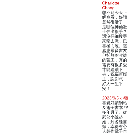
Charlotte
Chang
想不到今天上
網查看，好讀
竟然復活了，
是哪位神仙壯
士伸出援手？
還沒仔細搜尋
來龍去脈，已
喜極而泣。這
嘉惠眾多書友
但卻無啥收益
的苦工，真的
需要有很多愛
才能繼續下
去，祝福新版
主，謝謝您！
好人一生平
安！
2023/9/5 小張
喜愛好讀網站
及電子書本 很
多年月了。從
武俠小說起
始，到各種書
類，幸得有心
人製作電子本