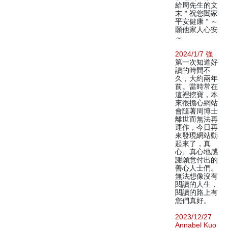
給周先生的文
末＂祝您闔家
平安健康＂～
願他家人心安
～
2024/1/7 強
第一次知道好
讀的時間不
久，大約兩年
前。當時常在
這裡挖寶，本
來很擔心網站
會隨著周博士
離世而無法再
運作，今日再
來發現網站動
起來了，真
心、真心地感
謝願意付出的
善心人士們。
無法想像沒有
閱讀的人生，
閱讀的路上有
您們真好。
2023/12/27
Annabel Kuo