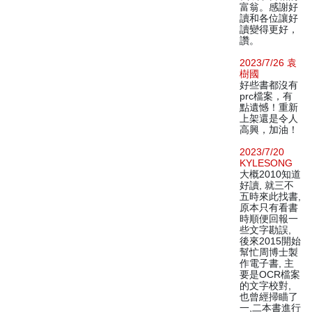
富翁。感謝好
讀和各位讓好
讀變得更好，
讚。
2023/7/26 袁
樹國
好些書都沒有
prc檔案，有
點遺憾！重新
上架還是令人
高興，加油！
2023/7/20
KYLESONG
大概2010知道
好讀, 就三不
五時來此找書,
原本只有看書
時順便回報一
些文字勘誤,
後來2015開始
幫忙周博士製
作電子書, 主
要是OCR檔案
的文字校對,
也曾經掃瞄了
一,二本書進行