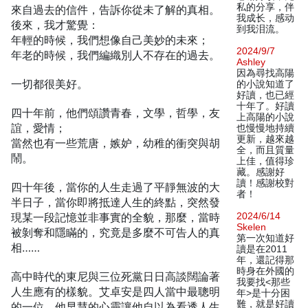
私的分享，伴
來自過去的信件，告訴你從未了解的真相。
我成长，感动
後來，我才驚覺：
到我泪流。
年輕的時候，我們想像自己美妙的未來；
2024/9/7
年老的時候，我們編織別人不存在的過去。
Ashley
因為尋找高陽
一切都很美好。
的小說知道了
好讀，也已經
十年了。好讀
四十年前，他們頌讚青春，文學，哲學，友
上高陽的小說
誼，愛情；
也慢慢地持續
更新，越來越
當然也有一些荒唐，嫉妒，幼稚的衝突與胡
全，而且質量
鬧。
上佳，值得珍
藏。感謝好
讀！感謝校對
四十年後，當你的人生走過了平靜無波的大
者！
半日子，當你即將抵達人生的終點，突然發
現某一段記憶並非事實的全貌，那麼，當時
2024/6/14
Skelen
被剝奪和隱瞞的，究竟是多麼不可告人的真
第一次知道好
相……
讀是在2011
年，還記得那
時身在外國的
高中時代的東尼與三位死黨日日高談闊論著
我要找<那些
人生應有的樣貌。艾卓安是四人當中最聰明
年>是十分困
難，就是好讀
的一位，他早慧的心靈讓他自以為看透人生