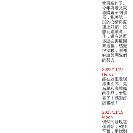
會再運作了。
今年為老父親
添購電子閱讀
器，抱著試一
試的心情再度
連上好讀，沒
想到繼續運
作，還有這麼
多讀友再度回
來這裡，感覺
很溫暖，謝謝
好讀與團隊們
的努力。
2023/11/27
Helios
能在这里发现
赤川次郎、鬼
马星和高羅佩
的作品，太驚
喜了！感謝好
讀書櫃！
2023/11/19
Moon
偶然間發現這
個網站，如獲
至寶，更找到