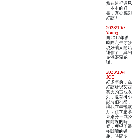
然在這裡遇見
一本本的好
書，真心感謝
好讀！
2023/10/7
Young
自2017年後，
時隔六年才發
現好讀又開始
運作了，真的
充滿深深感
謝。
2023/10/4
JOE
好多年前，在
好讀發現艾西
莫夫的基地系
列，還有科小
說海伯利昂，
讓我在年輕歲
月，住在忠孝
東路旁玉成公
園附近的時
候，獲得了很
多閱讀的樂
趣。時隔多