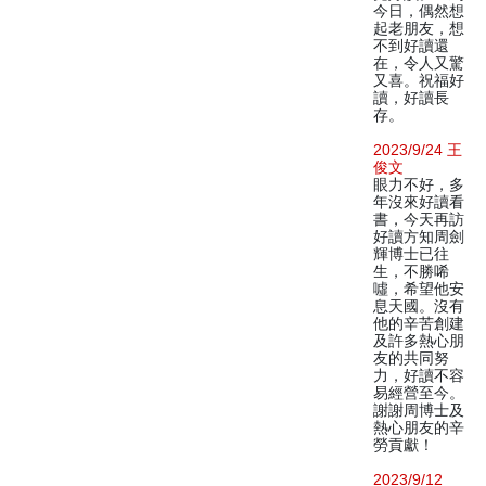
今日，偶然想
起老朋友，想
不到好讀還
在，令人又驚
又喜。祝福好
讀，好讀長
存。
2023/9/24 王
俊文
眼力不好，多
年沒來好讀看
書，今天再訪
好讀方知周劍
輝博士已往
生，不勝唏
噓，希望他安
息天國。沒有
他的辛苦創建
及許多熱心朋
友的共同努
力，好讀不容
易經營至今。
謝謝周博士及
熱心朋友的辛
勞貢獻！
2023/9/12