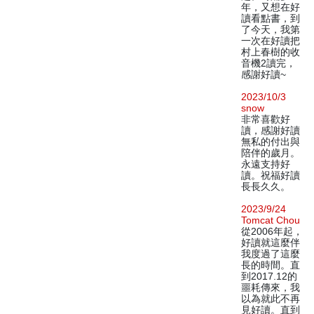
年，又想在好
讀看點書，到
了今天，我第
一次在好讀把
村上春樹的收
音機2讀完，
感謝好讀~
2023/10/3
snow
非常喜歡好
讀，感謝好讀
無私的付出與
陪伴的歲月。
永遠支持好
讀。祝福好讀
長長久久。
2023/9/24
Tomcat Chou
從2006年起，
好讀就這麼伴
我度過了這麼
長的時間。直
到2017.12的
噩耗傳來，我
以為就此不再
見好讀。直到