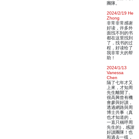
團隊。
2024/2/19 He
Zhong
非常非常感谢
好读，许多外
面找不到的书
都在这里找到
了，找书的过
程，好读给了
我非常大的帮
助！
2024/1/13
Vanessa
Chen
隔了七年才又
上來，才知周
先生離開了。
很高興曾有機
會參與好讀，
透過網路與周
博士共事（真
也才知道的，
一直只稱呼周
先生的)，感謝
好讀團隊！也
和過去一樣，