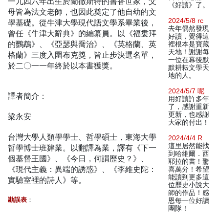
一九四六年出生於蘭徹斯特的書香世家，父
《好讀》了。
母皆為法文老師，也因此奠定了他自幼的文
2024/5/8 rc
學基礎。從牛津大學現代語文學系畢業後，
去年偶然發現
曾任《牛津大辭典》的編纂員。以《福婁拜
好讀，覺得這
的鸚鵡》、《亞瑟與喬治》、《英格蘭、英
裡根本是寶藏
天地！謝謝每
格蘭》三度入圍布克獎，皆止步決選名單，
一位在幕後默
於二〇一一年終於以本書獲獎。
默耕耘文學天
地的人。
2024/5/7 呢
譯者簡介：
用好讀許多年
了，感謝重新
更新，也感謝
梁永安
大家的付出！
台灣大學人類學學士、哲學碩士，東海大學
2024/4/4 R
這里居然能找
哲學博士班肄業。以翻譯為業，譯有《下一
到哈維爾．西
個基督王國》、《今日，何謂歷史？》、
耶拉的書！驚
《現代主義：異端的誘惑》、《李維史陀：
喜萬分！希望
能讀到更多這
實驗室裡的詩人》等。
位歷史小說大
師的作品！感
勘誤表
：
恩每一位好讀
團隊！