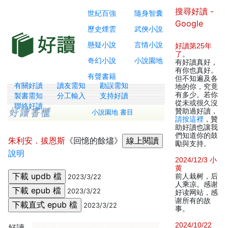
搜尋好讀 -
世紀百強
隨身智囊
Google
歷史煙雲
武俠小說
懸疑小說
言情小說
好讀第25年
了
。
奇幻小說
小說園地
有好讀真好，
有你也真好。
有聲書籍
但不知遍及各
有關好讀
讀友需知
勘誤需知
地的你，究竟
有多少。若你
製書需知
分工輸入
支持好讀
從未或很久沒
聯絡好讀
贊助過好讀，
小說園地 書目
請按這裡
，贊
助好讀也讓我
們知道你的鼓
朱利安．拔恩斯
《回憶的餘燼》
勵與支持。
說明
2024/12/3 小
黄
前人栽树，后
2023/3/22
人乘凉。感谢
2023/3/22
好读网站，感
谢所有的故
2023/3/22
事。
2024/10/22
好讀