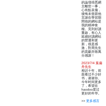
的論壇得悉網
主離世一事，
心有點哀傷，
後悔未曾跟他
言謝在學習期
間他的網站是
我的精神食
糧。見到好讀
重啟，有心人
延續好讀網站
的營運和更
新，很是感
激，對周先生
的貢獻亦致萬
分感謝！
2023/7/4 葉扁
舟先生
相识十年，前
面看过不少好
书，谢谢你。
今年时间更多
了，希望在
haodoo度过
更好的年华。
>>
更多感言