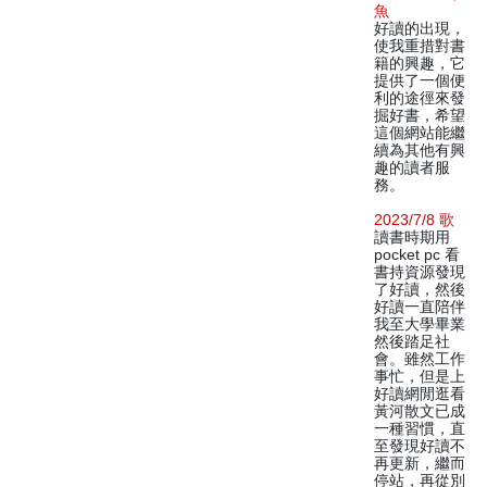
魚
好讀的出現，
使我重措對書
籍的興趣，它
提供了一個便
利的途徑來發
掘好書，希望
這個網站能繼
續為其他有興
趣的讀者服
務。
2023/7/8 歌
讀書時期用
pocket pc 看
書持資源發現
了好讀，然後
好讀一直陪伴
我至大學畢業
然後踏足社
會。雖然工作
事忙，但是上
好讀網閒逛看
黃河散文已成
一種習慣，直
至發現好讀不
再更新，繼而
停站，再從別