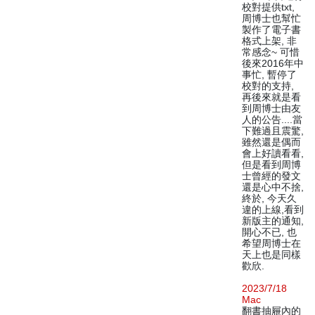
校對提供txt,
周博士也幫忙
製作了電子書
格式上架, 非
常感念~ 可惜
後來2016年中
事忙, 暫停了
校對的支持,
再後來就是看
到周博士由友
人的公告....當
下難過且震驚,
雖然還是偶而
會上好讀看看,
但是看到周博
士曾經的發文
還是心中不捨,
終於, 今天久
違的上線,看到
新版主的通知,
開心不已, 也
希望周博士在
天上也是同樣
歡欣.
2023/7/18
Mac
翻書抽屜內的