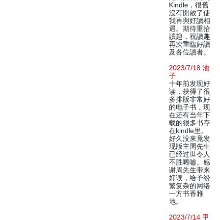
Kindle，很舊
沒有開啟了使
我再與好讀相
遇。期待重拾
讀趣，祝讀趣
再次重臨好讀
及各位讀者。
2023/7/18 池
子
十年前发现好
读，获得了很
多排版非常好
的电子书，现
在还有当年下
载的很多书存
在kindle里。
好久没来竟发
现版主周先生
已经过世令人
不胜唏嘘。感
谢周先生带来
好读，给予纷
繁复杂的网络
一方书香雅
地。
2023/7/14 甲