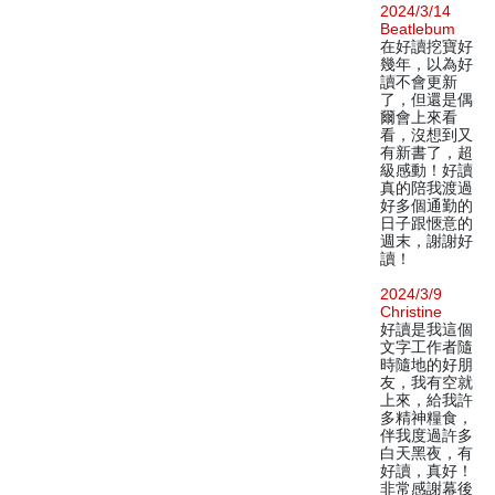
2024/3/14
Beatlebum
在好讀挖寶好
幾年，以為好
讀不會更新
了，但還是偶
爾會上來看
看，沒想到又
有新書了，超
級感動！好讀
真的陪我渡過
好多個通勤的
日子跟愜意的
週末，謝謝好
讀！
2024/3/9
Christine
好讀是我這個
文字工作者隨
時隨地的好朋
友，我有空就
上來，給我許
多精神糧食，
伴我度過許多
白天黑夜，有
好讀，真好！
非常感謝幕後