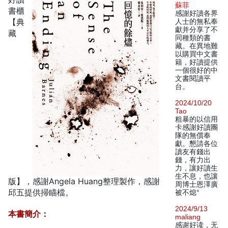
蘇菲
書櫃
感謝好讀各界
【典
人士的無私奉
獻并分享了不
藏
同種類的書
藏。在異地難
以購買中文書
籍，好讀提供
一個很好的中
文書閱讀平
台。
2024/10/20
Tao
粗暴的以信用
卡感謝好讀團
隊的無償奉
獻。懇請各位
讀友有錢出
錢，有力出
力，讓好讀生
生不息，也讓
版】，感謝Angela Huang整理製作，感謝
周博士恩澤廣
邱五提供掃瞄檔。
被不熄°
2024/9/13
本書簡介：
maliang
感谢好读，无