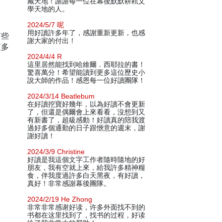
藏天地！謝謝每一位在幕後默默耕耘文
學天地的人。
2024/5/7 呢
用好讀許多年了，感謝重新更新，也感
有些
謝大家的付出！
更多
2024/4/4 R
這里居然能找到哈維爾．西耶拉的書！
驚喜萬分！希望能讀到更多這位歷史小
說大師的作品！感恩每一位好讀團隊！
2024/3/14 Beatlebum
在好讀挖寶好幾年，以為好讀不會更新
了，但還是偶爾會上來看看，沒想到又
有新書了，超級感動！好讀真的陪我渡
過好多個通勤的日子跟愜意的週末，謝
謝好讀！
2024/3/9 Christine
好讀是我這個文字工作者隨時隨地的好
朋友，我有空就上來，給我許多精神糧
食，伴我度過許多白天黑夜，有好讀，
真好！非常感謝幕後團隊。
2024/2/19 He Zhong
非常非常感谢好读，许多外面找不到的
书都在这里找到了，找书的过程，好读