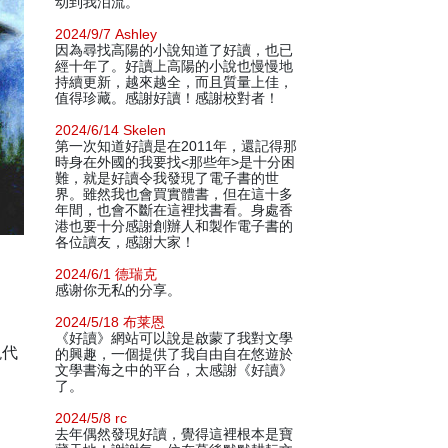
动到我泪流。
2024/9/7 Ashley
因為尋找高陽的小說知道了好讀，也已
經十年了。好讀上高陽的小說也慢慢地
持續更新，越來越全，而且質量上佳，
值得珍藏。感謝好讀！感謝校對者！
2024/6/14 Skelen
第一次知道好讀是在2011年，還記得那
時身在外國的我要找<那些年>是十分困
難，就是好讀令我發現了電子書的世
界。雖然我也會買實體書，但在這十多
年間，也會不斷在這裡找書看。身處香
港也要十分感謝創辦人和製作電子書的
各位讀友，感謝大家！
2024/6/1 德瑞克
感谢你无私的分享。
2024/5/18 布莱恩
《好讀》網站可以說是啟蒙了我對文學
現代
的興趣，一個提供了我自由自在悠遊於
文學書海之中的平台，太感謝《好讀》
了。
2024/5/8 rc
去年偶然發現好讀，覺得這裡根本是寶