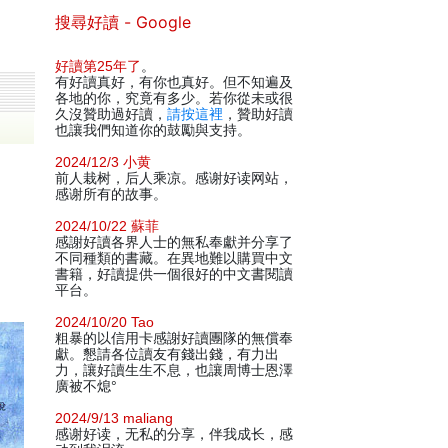
搜尋好讀 - Google
好讀第25年了
。
有好讀真好，有你也真好。但不知遍及
各地的你，究竟有多少。若你從未或很
久沒贊助過好讀，
請按這裡
，贊助好讀
也讓我們知道你的鼓勵與支持。
2024/12/3 小黄
前人栽树，后人乘凉。感谢好读网站，
感谢所有的故事。
2024/10/22 蘇菲
感謝好讀各界人士的無私奉獻并分享了
不同種類的書藏。在異地難以購買中文
書籍，好讀提供一個很好的中文書閱讀
平台。
2024/10/20 Tao
粗暴的以信用卡感謝好讀團隊的無償奉
獻。懇請各位讀友有錢出錢，有力出
力，讓好讀生生不息，也讓周博士恩澤
廣被不熄°
2024/9/13 maliang
感谢好读，无私的分享，伴我成长，感