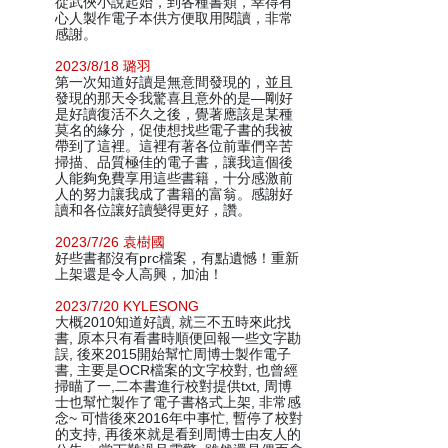
從武俠小說起始，到各種書類，幸得有
心人製作電子本供方便取用閱讀，非常
感謝。
2023/8/18 璐羽
第一次知道好讀是無意間發現的，並且
發現的那天令我驚喜且意外的是—剛好
是好讀復活不久之後，覺著應該是某種
莫名的緣分，促使想找些電子書的我被
帶到了這裡。這裡有著各位前輩們辛苦
掃描、品質極佳的電子書，讓我這個後
人能夠免費享用這些書籍，十分感激前
人的努力讓我成了書籍的富翁。感謝好
讀和各位讓好讀變得更好，讚。
2023/7/26 袁樹國
好些書都沒有prc檔案，有點遺憾！重新
上架還是令人高興，加油！
2023/7/20 KYLESONG
大概2010知道好讀, 就三不五時來此找
書, 原本只有看書時順便回報一些文字勘
誤, 後來2015開始幫忙周博士製作電子
書, 主要是OCR檔案的文字校對, 也曾經
掃瞄了一,二本書進行校對提供txt, 周博
士也幫忙製作了電子書格式上架, 非常感
念~ 可惜後來2016年中事忙, 暫停了校對
的支持, 再後來就是看到周博士由友人的