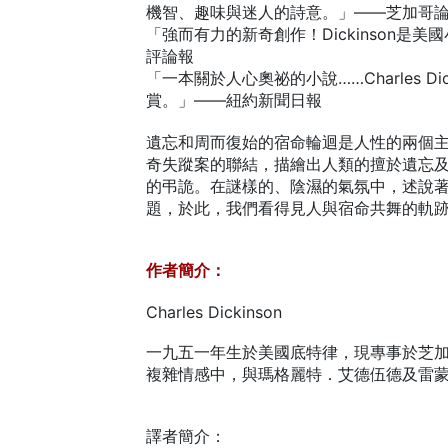
機智、趣味與迷人的詩意。」——芝加哥
「強而有力的新奇創作！Dickinson是
評論報
「一本關於人心奧祕的小說……Charles Di
賞。」——紐約新聞日報
遺忘和周而復始的宿命輪迴是人性的兩個
奇失蹤案的聯結，描繪出人類的擅於遺忘
的弔詭。在謎樣的、陰濕的氣氛中，述說
題，於此，我們看得見人與宿命共舞的軌
作者簡介：
Charles Dickinson
一九五一年生於美國底特律，現專事於芝
複雜情感中，與瑪格麗特．艾德伍德及雷
譯者簡介：