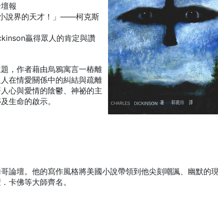
論壇報
美國小說界的天才！」——柯克斯
ckinson贏得眾人的肯定與讚
主題，作者藉由烏鴉寓言一樁離
及人在情愛關係中的糾結與疏離
著人心與愛情的陰鬱、神祕的主
跡及生命的啟示。
加哥論壇。他的寫作風格將美國小說帶領到他尖刻嘲諷、幽默的
蒙．卡佛等大師齊名。