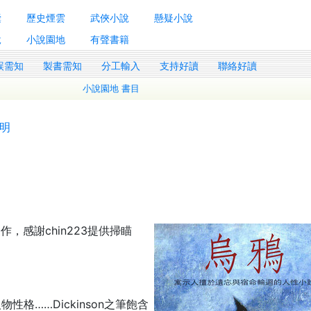
囊
歷史煙雲
武俠小說
懸疑小說
說
小說園地
有聲書籍
誤需知
製書需知
分工輸入
支持好讀
聯絡好讀
小說園地 書目
明
作，感謝chin223提供掃瞄
格……Dickinson之筆飽含