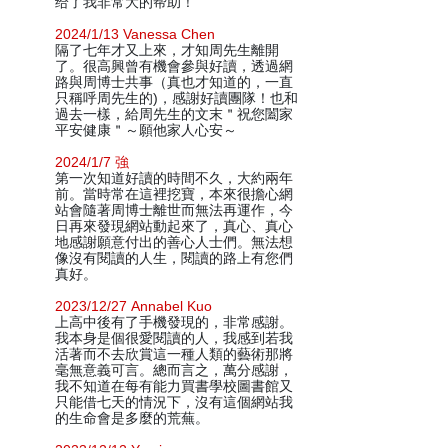
给了我非常大的帮助！
2024/1/13 Vanessa Chen
隔了七年才又上來，才知周先生離開
了。很高興曾有機會參與好讀，透過網
路與周博士共事（真也才知道的，一直
只稱呼周先生的)，感謝好讀團隊！也和
過去一樣，給周先生的文末＂祝您闔家
平安健康＂～願他家人心安～
2024/1/7 強
第一次知道好讀的時間不久，大約兩年
前。當時常在這裡挖寶，本來很擔心網
站會隨著周博士離世而無法再運作，今
日再來發現網站動起來了，真心、真心
地感謝願意付出的善心人士們。無法想
像沒有閱讀的人生，閱讀的路上有您們
真好。
2023/12/27 Annabel Kuo
上高中後有了手機發現的，非常感謝。
我本身是個很愛閱讀的人，我感到若我
活著而不去欣賞這一種人類的藝術那將
毫無意義可言。總而言之，萬分感謝，
我不知道在每有能力買書學校圖書館又
只能借七天的情況下，沒有這個網站我
的生命會是多麼的荒蕪。