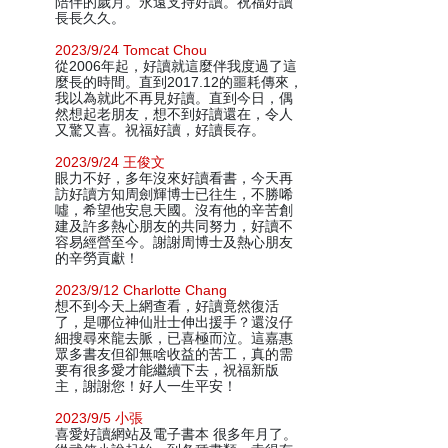
陪伴的歲月。永遠支持好讀。祝福好讀
長長久久。
2023/9/24 Tomcat Chou
從2006年起，好讀就這麼伴我度過了這
麼長的時間。直到2017.12的噩耗傳來，
我以為就此不再見好讀。直到今日，偶
然想起老朋友，想不到好讀還在，令人
又驚又喜。祝福好讀，好讀長存。
2023/9/24 王俊文
眼力不好，多年沒來好讀看書，今天再
訪好讀方知周劍輝博士已往生，不勝唏
噓，希望他安息天國。沒有他的辛苦創
建及許多熱心朋友的共同努力，好讀不
容易經營至今。謝謝周博士及熱心朋友
的辛勞貢獻！
2023/9/12 Charlotte Chang
想不到今天上網查看，好讀竟然復活
了，是哪位神仙壯士伸出援手？還沒仔
細搜尋來龍去脈，已喜極而泣。這嘉惠
眾多書友但卻無啥收益的苦工，真的需
要有很多愛才能繼續下去，祝福新版
主，謝謝您！好人一生平安！
2023/9/5 小張
喜愛好讀網站及電子書本 很多年月了。