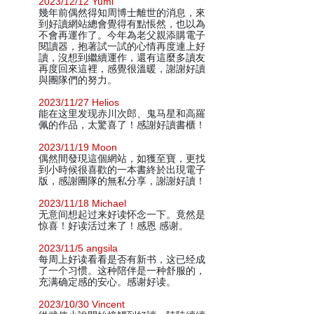
2023/12/12 Yumi
幾年前偶然得知周博士離世的消息，來
到好讀網站總會覺得有點悵然，也以為
不會再運作了。今年為老父親添購電子
閱讀器，抱著試一試的心情再度連上好
讀，沒想到繼續運作，還有這麼多讀友
再度回來這裡，感覺很溫暖，謝謝好讀
與團隊們的努力。
2023/11/27 Helios
能在这里发现赤川次郎、鬼马星和高羅
佩的作品，太驚喜了！感謝好讀書櫃！
2023/11/19 Moon
偶然間發現這個網站，如獲至寶，更找
到小時候很喜歡的一本書終於出現電子
版，感謝團隊的無私分享，謝謝好讀！
2023/11/18 Michael
无意间想起过来好读怀念一下。竟然是
惊喜！好读活过来了！感恩 感谢。
2023/11/5 angsila
每周上好读看看是否有新书，这已经成
了一个习惯。这种陪伴是一种舒服的，
充满确定感的安心。感谢好读。
2023/10/30 Vincent