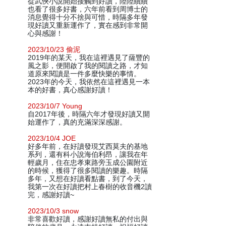
從武俠小說開始接觸到好讀，陸陸續續
也看了很多好書，六年前看到周博士的
消息覺得十分不捨與可惜，時隔多年發
現好讀又重新運作了，實在感到非常開
心與感謝！
2023/10/23 偷泥
2019年的某天，我在這裡遇見了薩豐的
風之影，便開啟了我的閱讀之路，才知
道原來閱讀是一件多麼快樂的事情。
2023年的今天，我依然在這裡遇見一本
本的好書，真心感謝好讀！
2023/10/7 Young
自2017年後，時隔六年才發現好讀又開
始運作了，真的充滿深深感謝。
2023/10/4 JOE
好多年前，在好讀發現艾西莫夫的基地
系列，還有科小說海伯利昂，讓我在年
輕歲月，住在忠孝東路旁玉成公園附近
的時候，獲得了很多閱讀的樂趣。時隔
多年，又想在好讀看點書，到了今天，
我第一次在好讀把村上春樹的收音機2讀
完，感謝好讀~
2023/10/3 snow
非常喜歡好讀，感謝好讀無私的付出與