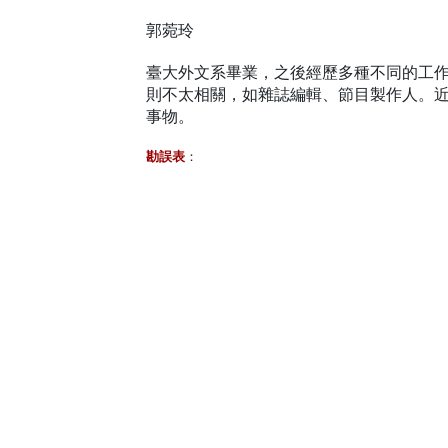
郭菀玲
臺大外文系畢業，之後經歷多種不同的工
則不太相關，如雜誌編輯、節目製作人。
事物。
勘誤表
：