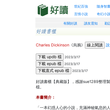
世紀百強
隨身智
言情小說
奇幻小
有關好讀
讀友需知
勘
Charles Dickinson
《烏鴉》
說
2023/3/17
2023/3/17
2023/3/17
好讀書櫃【典藏版】，感謝sue1289整理製
檔。
本書簡介：
「一本幻惑人心的小說，充滿神秘氣息的人物性