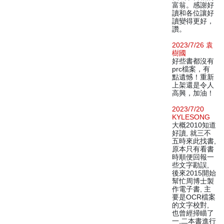
富翁。感謝好
讀和各位讓好
讀變得更好，
讚。
2023/7/26 袁
樹國
好些書都沒有
prc檔案，有
點遺憾！重新
上架還是令人
高興，加油！
2023/7/20
KYLESONG
大概2010知道
好讀, 就三不
五時來此找書,
原本只有看書
時順便回報一
些文字勘誤,
後來2015開始
幫忙周博士製
作電子書, 主
要是OCR檔案
的文字校對,
也曾經掃瞄了
一,二本書進行