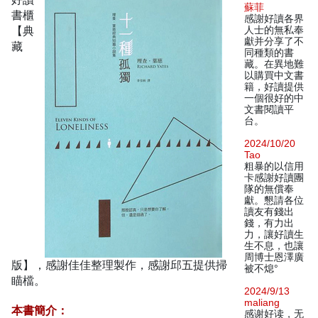
蘇菲
書櫃
感謝好讀各界
【典
人士的無私奉
獻并分享了不
藏
同種類的書
藏。在異地難
以購買中文書
籍，好讀提供
一個很好的中
文書閱讀平
台。
2024/10/20
Tao
粗暴的以信用
卡感謝好讀團
隊的無償奉
獻。懇請各位
讀友有錢出
錢，有力出
力，讓好讀生
生不息，也讓
周博士恩澤廣
版】，感謝佳佳整理製作，感謝邱五提供掃
被不熄°
瞄檔。
2024/9/13
maliang
本書簡介：
感谢好读，无