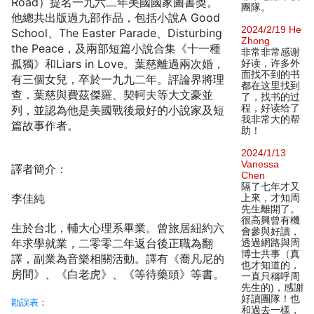
Road）提名一九六二年美國國家圖書獎。
團隊。
他總共出版過九部作品，包括小說A Good
2024/2/19 He
School、The Easter Parade、Disturbing
Zhong
the Peace，及兩部短篇小說合集《十一種
非常非常感谢
孤獨》和Liars in Love。葉慈離過兩次婚，
好读，许多外
面找不到的书
有三個女兒，卒於一九九二年。評論界將理
都在这里找到
查．葉慈與費茲傑羅、契軻夫等大文豪並
了，找书的过
程，好读给了
列，並認為他是美國戰後最好的小說家及短
我非常大的帮
篇故事作者。
助！
2024/1/13
Vanessa
譯者簡介：
Chen
隔了七年才又
李佳純
上來，才知周
先生離開了。
很高興曾有機
生於台北，輔大心理系畢業。曾旅居紐約六
會參與好讀，
年求學就業，二零零二年返台後正職為翻
透過網路與周
博士共事（真
譯，副業為音樂相關活動。譯有《喬凡尼的
也才知道的，
房間》、《白老虎》、《等待藥頭》等書。
一直只稱呼周
先生的)，感謝
好讀團隊！也
勘誤表
：
和過去一樣，