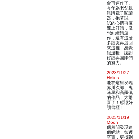
會再運作了。
今年為老父親
添購電子閱讀
器，抱著試一
試的心情再度
連上好讀，沒
想到繼續運
作，還有這麼
多讀友再度回
來這裡，感覺
很溫暖，謝謝
好讀與團隊們
的努力。
2023/11/27
Helios
能在这里发现
赤川次郎、鬼
马星和高羅佩
的作品，太驚
喜了！感謝好
讀書櫃！
2023/11/19
Moon
偶然間發現這
個網站，如獲
至寶，更找到