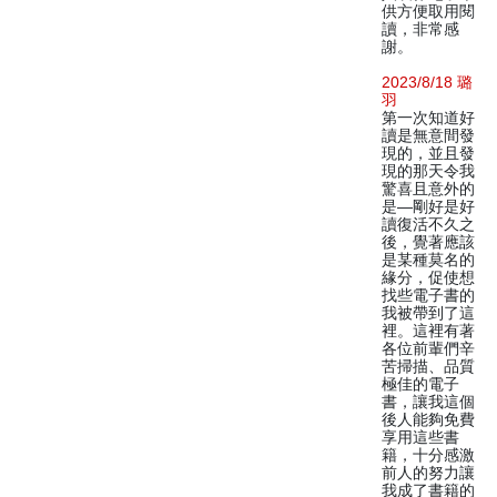
供方便取用閱
讀，非常感
謝。
2023/8/18 璐
羽
第一次知道好
讀是無意間發
現的，並且發
現的那天令我
驚喜且意外的
是—剛好是好
讀復活不久之
後，覺著應該
是某種莫名的
緣分，促使想
找些電子書的
我被帶到了這
裡。這裡有著
各位前輩們辛
苦掃描、品質
極佳的電子
書，讓我這個
後人能夠免費
享用這些書
籍，十分感激
前人的努力讓
我成了書籍的