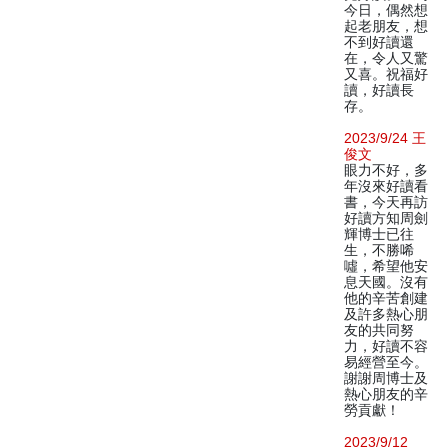
今日，偶然想
起老朋友，想
不到好讀還
在，令人又驚
又喜。祝福好
讀，好讀長
存。
2023/9/24 王
俊文
眼力不好，多
年沒來好讀看
書，今天再訪
好讀方知周劍
輝博士已往
生，不勝唏
噓，希望他安
息天國。沒有
他的辛苦創建
及許多熱心朋
友的共同努
力，好讀不容
易經營至今。
謝謝周博士及
熱心朋友的辛
勞貢獻！
2023/9/12