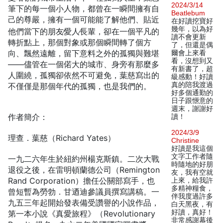
2024/3/14
筆下的每一個小人物，都曾在一瞬間擁有自
Beatlebum
己的尊嚴，擁有一個可能能了解他們、貼近
在好讀挖寶好
幾年，以為好
他們當下的朋友∕愛人∕長輩，卻在一個平凡的
讀不會更新
轉折點上，那個對象或那個瞬間轉了個方
了，但還是偶
向、飄然遠離，留下意料之外的孤獨與難堪
爾會上來看
看，沒想到又
——儘管在一個偌大的城市、身旁有那麼多
有新書了，超
人圍繞，孤獨卻依然不可避免，葉慈寫出的
級感動！好讀
真的陪我渡過
不僅僅是那個年代的孤獨，也是我們的。
好多個通勤的
日子跟愜意的
週末，謝謝好
作者簡介：
讀！
2024/3/9
理查．葉慈（Richard Yates）
Christine
好讀是我這個
文字工作者隨
一九二六年生於紐約州楊克斯鎮。二次大戰
時隨地的好朋
退役之後，在雷明頓蘭德公司（Remington
友，我有空就
Rand Corporation）擔任公關部寫手，也
上來，給我許
多精神糧食，
曾短暫為勞勃．甘迺迪參議員撰寫講稿。一
伴我度過許多
九五三年起開始發表備受讚譽的小說作品，
白天黑夜，有
好讀，真好！
第一本小說《真愛旅程》（Revolutionary
非常感謝幕後