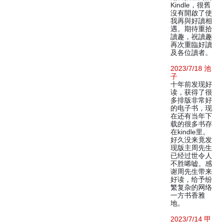
Kindle，很舊
沒有開啟了使
我再與好讀相
遇。期待重拾
讀趣，祝讀趣
再次重臨好讀
及各位讀者。
2023/7/18 池
子
十年前发现好
读，获得了很
多排版非常好
的电子书，现
在还有当年下
载的很多书存
在kindle里。
好久没来竟发
现版主周先生
已经过世令人
不胜唏嘘。感
谢周先生带来
好读，给予纷
繁复杂的网络
一方书香雅
地。
2023/7/14 甲