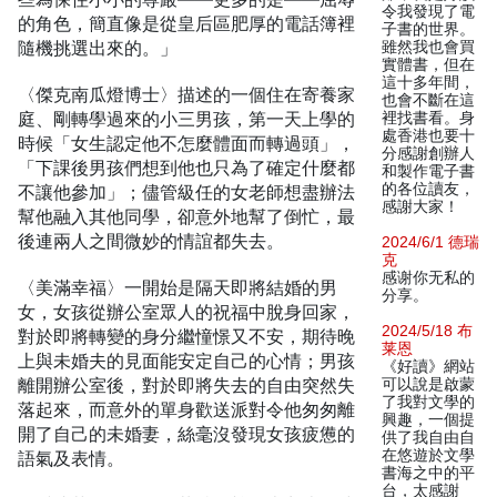
令我發現了電
的角色，簡直像是從皇后區肥厚的電話簿裡
子書的世界。
隨機挑選出來的。」
雖然我也會買
實體書，但在
這十多年間，
〈傑克南瓜燈博士〉描述的一個住在寄養家
也會不斷在這
庭、剛轉學過來的小三男孩，第一天上學的
裡找書看。身
處香港也要十
時候「女生認定他不怎麼體面而轉過頭」，
分感謝創辦人
「下課後男孩們想到他也只為了確定什麼都
和製作電子書
的各位讀友，
不讓他參加」；儘管級任的女老師想盡辦法
感謝大家！
幫他融入其他同學，卻意外地幫了倒忙，最
後連兩人之間微妙的情誼都失去。
2024/6/1 德瑞
克
感谢你无私的
〈美滿幸福〉一開始是隔天即將結婚的男
分享。
女，女孩從辦公室眾人的祝福中脫身回家，
2024/5/18 布
對於即將轉變的身分繼憧憬又不安，期待晚
莱恩
上與未婚夫的見面能安定自己的心情；男孩
《好讀》網站
離開辦公室後，對於即將失去的自由突然失
可以說是啟蒙
了我對文學的
落起來，而意外的單身歡送派對令他匆匆離
興趣，一個提
開了自己的未婚妻，絲毫沒發現女孩疲憊的
供了我自由自
在悠遊於文學
語氣及表情。
書海之中的平
台，太感謝