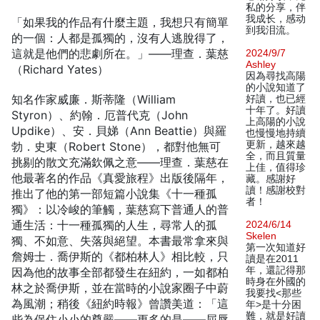
私的分享，伴
我成长，感动
「如果我的作品有什麼主題，我想只有簡單
到我泪流。
的一個：人都是孤獨的，沒有人逃脫得了，
這就是他們的悲劇所在。」——理查．葉慈
2024/9/7
Ashley
（Richard Yates）
因為尋找高陽
的小說知道了
知名作家威廉．斯蒂隆（William
好讀，也已經
十年了。好讀
Styron）、約翰．厄普代克（John
上高陽的小說
Updike）、安．貝娣（Ann Beattie）與羅
也慢慢地持續
更新，越來越
勃．史東（Robert Stone），都對他無可
全，而且質量
挑剔的散文充滿欽佩之意——理查．葉慈在
上佳，值得珍
他最著名的作品《真愛旅程》出版後隔年，
藏。感謝好
讀！感謝校對
推出了他的第一部短篇小說集《十一種孤
者！
獨》：以冷峻的筆觸，葉慈寫下普通人的普
通生活：十一種孤獨的人生，尋常人的孤
2024/6/14
Skelen
獨、不如意、失落與絕望。本書最常拿來與
第一次知道好
詹姆士．喬伊斯的《都柏林人》相比較，只
讀是在2011
年，還記得那
因為他的故事全部都發生在紐約，一如都柏
時身在外國的
林之於喬伊斯，並在當時的小說家圈子中蔚
我要找<那些
為風潮；稍後《紐約時報》曾讚美道：「這
年>是十分困
難，就是好讀
些為保住小小的尊嚴——更多的是——屈辱