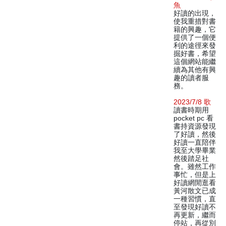
魚
好讀的出現，
使我重措對書
籍的興趣，它
提供了一個便
利的途徑來發
掘好書，希望
這個網站能繼
續為其他有興
趣的讀者服
務。
2023/7/8 歌
讀書時期用
pocket pc 看
書持資源發現
了好讀，然後
好讀一直陪伴
我至大學畢業
然後踏足社
會。雖然工作
事忙，但是上
好讀網閒逛看
黃河散文已成
一種習慣，直
至發現好讀不
再更新，繼而
停站，再從別