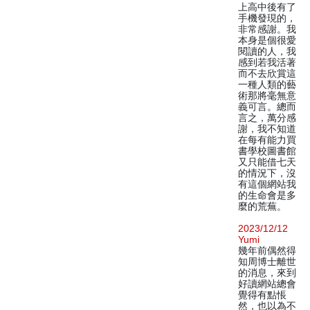
上高中後有了
手機發現的，
非常感謝。我
本身是個很愛
閱讀的人，我
感到若我活著
而不去欣賞這
一種人類的藝
術那將毫無意
義可言。總而
言之，萬分感
謝，我不知道
在每有能力買
書學校圖書館
又只能借七天
的情況下，沒
有這個網站我
的生命會是多
麼的荒蕪。
2023/12/12
Yumi
幾年前偶然得
知周博士離世
的消息，來到
好讀網站總會
覺得有點悵
然，也以為不