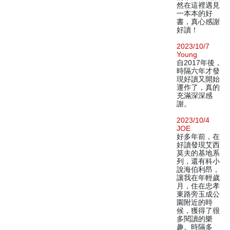
然在這裡遇見
一本本的好
書，真心感謝
好讀！
2023/10/7
Young
自2017年後，
時隔六年才發
現好讀又開始
運作了，真的
充滿深深感
謝。
2023/10/4
JOE
好多年前，在
好讀發現艾西
莫夫的基地系
列，還有科小
說海伯利昂，
讓我在年輕歲
月，住在忠孝
東路旁玉成公
園附近的時
候，獲得了很
多閱讀的樂
趣。時隔多