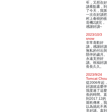
年，又想在好
讀看點書，到
了今天，我第
一次在好讀把
村上春樹的收
音機2讀完，
感謝好讀~
2023/10/3
snow
非常喜歡好
讀，感謝好讀
無私的付出與
陪伴的歲月。
永遠支持好
讀。祝福好讀
長長久久。
2023/9/24
Tomcat Chou
從2006年起，
好讀就這麼伴
我度過了這麼
長的時間。直
到2017.12的
噩耗傳來，我
以為就此不再
見好讀。直到