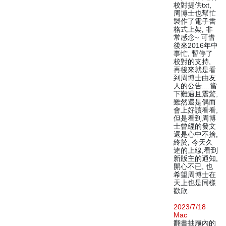
校對提供txt,
周博士也幫忙
製作了電子書
格式上架, 非
常感念~ 可惜
後來2016年中
事忙, 暫停了
校對的支持,
再後來就是看
到周博士由友
人的公告....當
下難過且震驚,
雖然還是偶而
會上好讀看看,
但是看到周博
士曾經的發文
還是心中不捨,
終於, 今天久
違的上線,看到
新版主的通知,
開心不已, 也
希望周博士在
天上也是同樣
歡欣.
2023/7/18
Mac
翻書抽屜內的