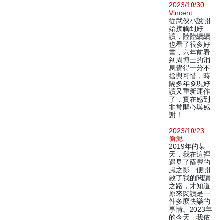
2023/10/30
Vincent
從武俠小說開
始接觸到好
讀，陸陸續續
也看了很多好
書，六年前看
到周博士的消
息覺得十分不
捨與可惜，時
隔多年發現好
讀又重新運作
了，實在感到
非常開心與感
謝！
2023/10/23
偷泥
2019年的某
天，我在這裡
遇見了薩豐的
風之影，便開
啟了我的閱讀
之路，才知道
原來閱讀是一
件多麼快樂的
事情。2023年
的今天，我依