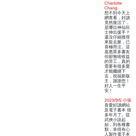
Charlotte
Chang
想不到今天上
網查看，好讀
竟然復活了，
是哪位神仙壯
士伸出援手？
還沒仔細搜尋
來龍去脈，已
喜極而泣。這
嘉惠眾多書友
但卻無啥收益
的苦工，真的
需要有很多愛
才能繼續下
去，祝福新版
主，謝謝您！
好人一生平
安！
2023/9/5 小張
喜愛好讀網站
及電子書本 很
多年月了。從
武俠小說起
始，到各種書
類，幸得有心
人製作電子本