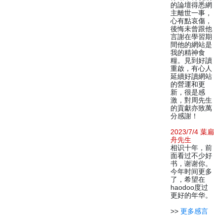
的論壇得悉網
主離世一事，
心有點哀傷，
後悔未曾跟他
言謝在學習期
間他的網站是
我的精神食
糧。見到好讀
重啟，有心人
延續好讀網站
的營運和更
新，很是感
激，對周先生
的貢獻亦致萬
分感謝！
2023/7/4 葉扁
舟先生
相识十年，前
面看过不少好
书，谢谢你。
今年时间更多
了，希望在
haodoo度过
更好的年华。
>>
更多感言