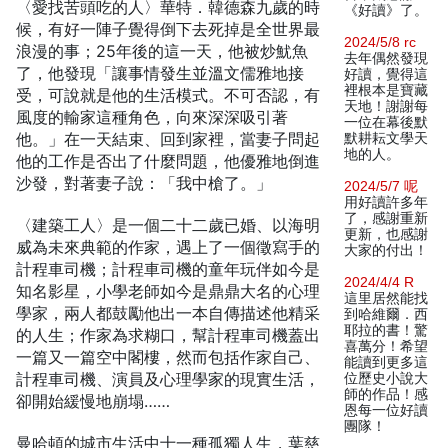
〈愛找苦頭吃的人〉華特．韓德森九歲的時
《好讀》了。
候，有好一陣子覺得倒下去死掉是全世界最
2024/5/8 rc
浪漫的事；25年後的這一天，他被炒魷魚
去年偶然發現
了，他發現「讓事情發生並溫文儒雅地接
好讀，覺得這
裡根本是寶藏
受，可說就是他的生活模式。不可否認，有
天地！謝謝每
風度的輸家這種角色，向來深深吸引著
一位在幕後默
他。」在一天結束、回到家裡，當妻子問起
默耕耘文學天
地的人。
他的工作是否出了什麼問題，他優雅地倒進
沙發，對著妻子說：「我中槍了。」
2024/5/7 呢
用好讀許多年
了，感謝重新
〈建築工人〉是一個二十二歲已婚、以海明
更新，也感謝
威為未來典範的作家，遇上了一個徵寫手的
大家的付出！
計程車司機；計程車司機的童年玩伴如今是
2024/4/4 R
知名影星，小學老師如今是鼎鼎大名的心理
這里居然能找
學家，兩人都鼓勵他出一本自傳描述他精采
到哈維爾．西
耶拉的書！驚
的人生；作家為求糊口，幫計程車司機蓋出
喜萬分！希望
一篇又一篇空中閣樓，然而包括作家自己、
能讀到更多這
計程車司機、演員及心理學家的現實生活，
位歷史小說大
師的作品！感
卻開始緩慢地崩塌……
恩每一位好讀
團隊！
曼哈頓的城市生活中十一種孤獨人生，葉慈