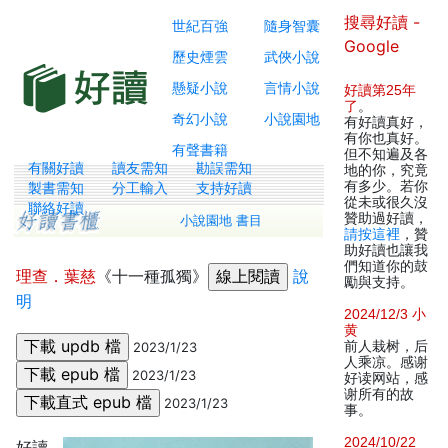
搜尋好讀 -
世紀百強
隨身智囊
Google
歷史煙雲
武俠小說
懸疑小說
言情小說
好讀第25年
了
。
奇幻小說
小說園地
有好讀真好，
有你也真好。
有聲書籍
但不知遍及各
有關好讀
讀友需知
勘誤需知
地的你，究竟
有多少。若你
製書需知
分工輸入
支持好讀
從未或很久沒
聯絡好讀
贊助過好讀，
小說園地 書目
請按這裡
，贊
助好讀也讓我
們知道你的鼓
理查．葉慈
《十一種孤獨》
說
勵與支持。
明
2024/12/3 小
黄
前人栽树，后
2023/1/23
人乘凉。感谢
2023/1/23
好读网站，感
谢所有的故
2023/1/23
事。
2024/10/22
好讀