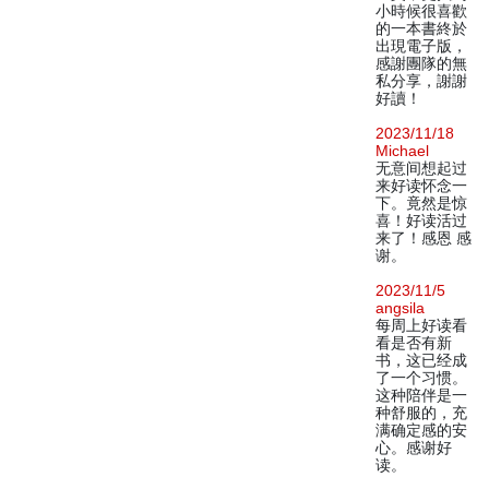
小時候很喜歡
的一本書終於
出現電子版，
感謝團隊的無
私分享，謝謝
好讀！
2023/11/18
Michael
无意间想起过
来好读怀念一
下。竟然是惊
喜！好读活过
来了！感恩 感
谢。
2023/11/5
angsila
每周上好读看
看是否有新
书，这已经成
了一个习惯。
这种陪伴是一
种舒服的，充
满确定感的安
心。感谢好
读。