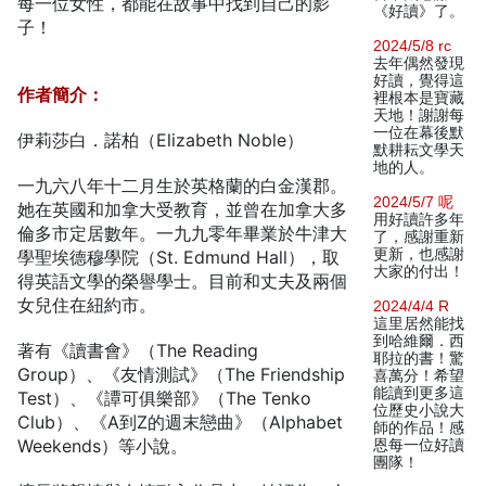
每一位女性，都能在故事中找到自己的影
《好讀》了。
子！
2024/5/8 rc
去年偶然發現
好讀，覺得這
作者簡介：
裡根本是寶藏
天地！謝謝每
一位在幕後默
伊莉莎白．諾柏（Elizabeth Noble）
默耕耘文學天
地的人。
一九六八年十二月生於英格蘭的白金漢郡。
2024/5/7 呢
她在英國和加拿大受教育，並曾在加拿大多
用好讀許多年
倫多市定居數年。一九九零年畢業於牛津大
了，感謝重新
更新，也感謝
學聖埃德穆學院（St. Edmund Hall），取
大家的付出！
得英語文學的榮譽學士。目前和丈夫及兩個
女兒住在紐約市。
2024/4/4 R
這里居然能找
到哈維爾．西
著有《讀書會》（The Reading
耶拉的書！驚
Group）、《友情測試》（The Friendship
喜萬分！希望
能讀到更多這
Test）、《譚可俱樂部》（The Tenko
位歷史小說大
Club）、《A到Z的週末戀曲》（Alphabet
師的作品！感
Weekends）等小說。
恩每一位好讀
團隊！