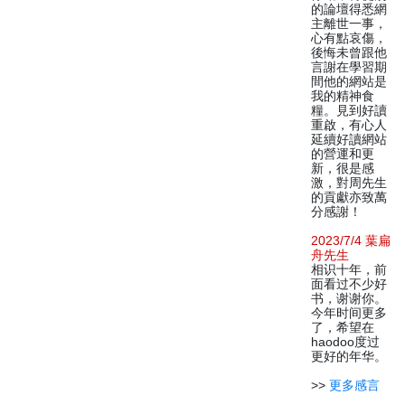
的論壇得悉網
主離世一事，
心有點哀傷，
後悔未曾跟他
言謝在學習期
間他的網站是
我的精神食
糧。見到好讀
重啟，有心人
延續好讀網站
的營運和更
新，很是感
激，對周先生
的貢獻亦致萬
分感謝！
2023/7/4 葉扁
舟先生
相识十年，前
面看过不少好
书，谢谢你。
今年时间更多
了，希望在
haodoo度过
更好的年华。
>>
更多感言