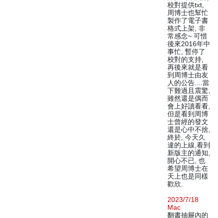
校對提供txt,
周博士也幫忙
製作了電子書
格式上架, 非
常感念~ 可惜
後來2016年中
事忙, 暫停了
校對的支持,
再後來就是看
到周博士由友
人的公告....當
下難過且震驚,
雖然還是偶而
會上好讀看看,
但是看到周博
士曾經的發文
還是心中不捨,
終於, 今天久
違的上線,看到
新版主的通知,
開心不已, 也
希望周博士在
天上也是同樣
歡欣.
2023/7/18
Mac
翻書抽屜內的