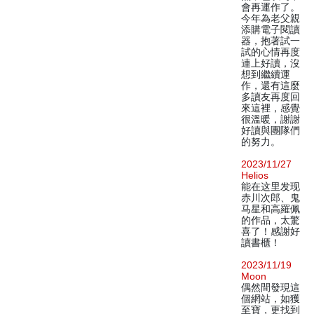
會再運作了。
今年為老父親
添購電子閱讀
器，抱著試一
試的心情再度
連上好讀，沒
想到繼續運
作，還有這麼
多讀友再度回
來這裡，感覺
很溫暖，謝謝
好讀與團隊們
的努力。
2023/11/27
Helios
能在这里发现
赤川次郎、鬼
马星和高羅佩
的作品，太驚
喜了！感謝好
讀書櫃！
2023/11/19
Moon
偶然間發現這
個網站，如獲
至寶，更找到