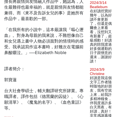
擅長將親情與友情融入作品中，她認為，人
2024/3/14
生最難得也最幸福的，就是親情與友情都能
Beatlebum
在好讀挖寶好
兼得。而《來不及告訴女兒的事》是她所有
幾年，以為好
作品中，最喜歡的一部。
讀不會更新
了，但還是偶
爾會上來看
「在我所有的小說中，這本最讓我『嘔心瀝
看，沒想到又
血』。對身為母親的我來說，不難想像自己
有新書了，超
級感動！好讀
和女兒遇上書中人物必須面對的情境時的感
真的陪我渡過
受。我承認寫作這本書時，好幾次在電腦前
好多個通勤的
鼻酸啜泣。」──Elizabeth Noble
日子跟愜意的
週末，謝謝好
讀！
譯者簡介：
2024/3/9
Christine
好讀是我這個
郭寶蓮
文字工作者隨
時隨地的好朋
台大社會學碩士，輔大翻譯研究所肄業。專
友，我有空就
上來，給我許
職譯者。譯作包括《德黑蘭的囚徒》、《心
多精神糧食，
願清單》、《魔鬼的名字》、《血色童話》
伴我度過許多
白天黑夜，有
等。
好讀，真好！
非常感謝幕後