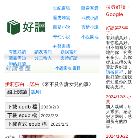
搜尋好讀 -
世紀百強
隨身智囊
Google
歷史煙雲
武俠小說
懸疑小說
言情小說
好讀第25年
了
。
奇幻小說
小說園地
有好讀真好，
有你也真好。
有聲書籍
但不知遍及各
有關好讀
讀友需知
勘誤需知
地的你，究竟
有多少。若你
製書需知
分工輸入
支持好讀
從未或很久沒
聯絡好讀
贊助過好讀，
小說園地 書目
請按這裡
，贊
助好讀也讓我
們知道你的鼓
伊莉莎白．諾柏
《來不及告訴女兒的事》
勵與支持。
說明
2024/12/3 小
黄
前人栽树，后
2023/2/3
人乘凉。感谢
2023/2/3
好读网站，感
谢所有的故
2023/2/3
事。
2024/10/22
好讀