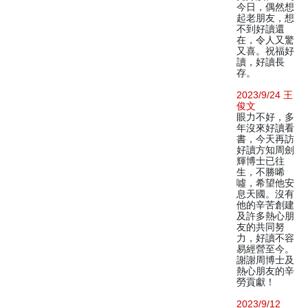
今日，偶然想
起老朋友，想
不到好讀還
在，令人又驚
又喜。祝福好
讀，好讀長
存。
2023/9/24 王
俊文
眼力不好，多
年沒來好讀看
書，今天再訪
好讀方知周劍
輝博士已往
生，不勝唏
噓，希望他安
息天國。沒有
他的辛苦創建
及許多熱心朋
友的共同努
力，好讀不容
易經營至今。
謝謝周博士及
熱心朋友的辛
勞貢獻！
2023/9/12