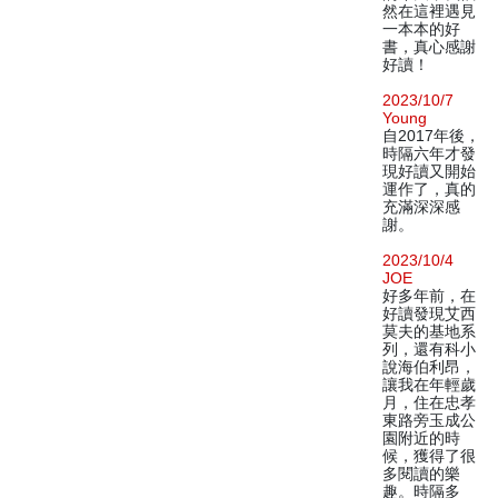
然在這裡遇見
一本本的好
書，真心感謝
好讀！
2023/10/7
Young
自2017年後，
時隔六年才發
現好讀又開始
運作了，真的
充滿深深感
謝。
2023/10/4
JOE
好多年前，在
好讀發現艾西
莫夫的基地系
列，還有科小
說海伯利昂，
讓我在年輕歲
月，住在忠孝
東路旁玉成公
園附近的時
候，獲得了很
多閱讀的樂
趣。時隔多