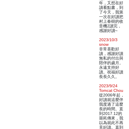
年，又想在好
讀看點書，到
了今天，我第
一次在好讀把
村上春樹的收
音機2讀完，
感謝好讀~
2023/10/3
snow
非常喜歡好
讀，感謝好讀
無私的付出與
陪伴的歲月。
永遠支持好
讀。祝福好讀
長長久久。
2023/9/24
Tomcat Chou
從2006年起，
好讀就這麼伴
我度過了這麼
長的時間。直
到2017.12的
噩耗傳來，我
以為就此不再
見好讀。直到