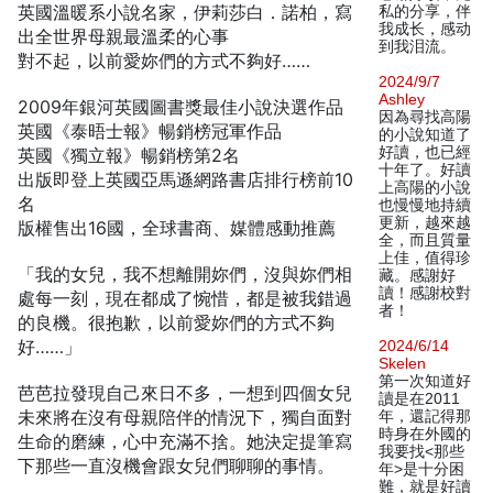
英國溫暖系小說名家，伊莉莎白．諾柏，寫
私的分享，伴
我成长，感动
出全世界母親最溫柔的心事
到我泪流。
對不起，以前愛妳們的方式不夠好……
2024/9/7
Ashley
2009年銀河英國圖書獎最佳小說決選作品
因為尋找高陽
英國《泰晤士報》暢銷榜冠軍作品
的小說知道了
好讀，也已經
英國《獨立報》暢銷榜第2名
十年了。好讀
出版即登上英國亞馬遜網路書店排行榜前10
上高陽的小說
名
也慢慢地持續
更新，越來越
版權售出16國，全球書商、媒體感動推薦
全，而且質量
上佳，值得珍
「我的女兒，我不想離開妳們，沒與妳們相
藏。感謝好
讀！感謝校對
處每一刻，現在都成了惋惜，都是被我錯過
者！
的良機。很抱歉，以前愛妳們的方式不夠
好……」
2024/6/14
Skelen
第一次知道好
芭芭拉發現自己來日不多，一想到四個女兒
讀是在2011
未來將在沒有母親陪伴的情況下，獨自面對
年，還記得那
時身在外國的
生命的磨練，心中充滿不捨。她決定提筆寫
我要找<那些
下那些一直沒機會跟女兒們聊聊的事情。
年>是十分困
難，就是好讀