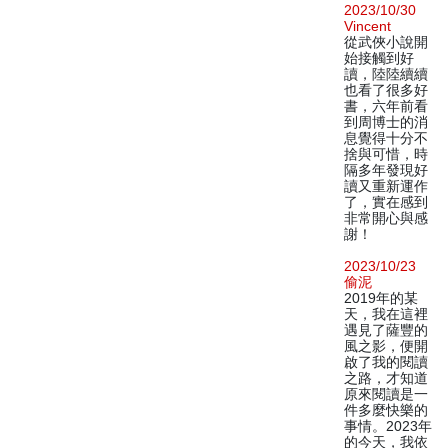
2023/10/30
Vincent
從武俠小說開
始接觸到好
讀，陸陸續續
也看了很多好
書，六年前看
到周博士的消
息覺得十分不
捨與可惜，時
隔多年發現好
讀又重新運作
了，實在感到
非常開心與感
謝！
2023/10/23
偷泥
2019年的某
天，我在這裡
遇見了薩豐的
風之影，便開
啟了我的閱讀
之路，才知道
原來閱讀是一
件多麼快樂的
事情。2023年
的今天，我依