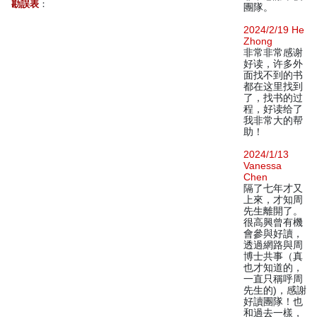
勘誤表
：
團隊。
2024/2/19 He
Zhong
非常非常感谢
好读，许多外
面找不到的书
都在这里找到
了，找书的过
程，好读给了
我非常大的帮
助！
2024/1/13
Vanessa
Chen
隔了七年才又
上來，才知周
先生離開了。
很高興曾有機
會參與好讀，
透過網路與周
博士共事（真
也才知道的，
一直只稱呼周
先生的)，感謝
好讀團隊！也
和過去一樣，