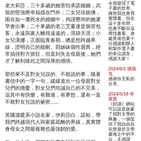
令我發現了電
老大莉莎，三十多歲的她害怕承諾婚姻，武
子書的世界。
裝的堅強將幸福擋在門外；二女兒珍妮佛，
雖然我也會買
實體書，但在
困在如一灘死水的婚姻中，拘謹壓抑的她遲
這十多年間，
早會出事；二十來歲的老三艾蔓達是個背包
也會不斷在這
客，永遠與家人離得遠遠的，浪跡天涯；小
裡找書看。身
處香港也要十
女兒漢娜，正面臨青春期，總是想跨越界
分感謝創辦人
線，證明自己的能耐。四姊妹個性迥異，經
和製作電子書
常搞得對方抓狂，但直到失去母親後，她們
的各位讀友，
感謝大家！
才了解到彼此之間深厚的感情。
2024/6/1 德瑞
那些來不及對女兒說的、不敢說的事，隨著
克
感谢你无私的
書信中的一字一句，緩緩道出一位母親對女
分享。
兒們的擔憂，對女兒們坦誠自己的不完美，
2024/5/18 布
這其中有快樂，有難過，有夢想，還有一直
莱恩
不敢對女兒說的祕密……
《好讀》網站
可以說是啟蒙
了我對文學的
英國溫暖系小說名家，伊莉莎白．諾柏，帶
興趣，一個提
我們跨越現代人與家庭疏離的界線，真實體
供了我自由自
會母女之間最複雜也最強韌的愛。
在悠遊於文學
書海之中的平
台，太感謝