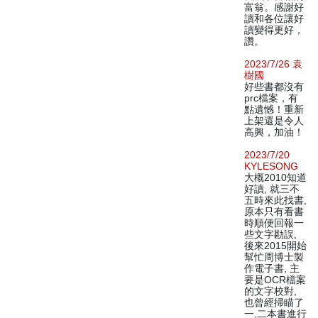
富翁。感謝好
讀和各位讓好
讀變得更好，
讚。
2023/7/26 袁
樹國
好些書都沒有
prc檔案，有
點遺憾！重新
上架還是令人
高興，加油！
2023/7/20
KYLESONG
大概2010知道
好讀, 就三不
五時來此找書,
原本只有看書
時順便回報一
些文字勘誤,
後來2015開始
幫忙周博士製
作電子書, 主
要是OCR檔案
的文字校對,
也曾經掃瞄了
一,二本書進行