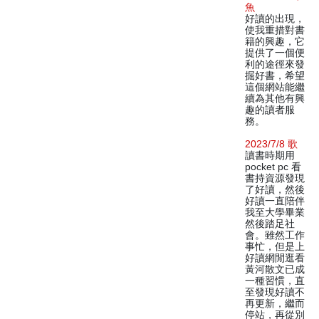
魚
好讀的出現，
使我重措對書
籍的興趣，它
提供了一個便
利的途徑來發
掘好書，希望
這個網站能繼
續為其他有興
趣的讀者服
務。
2023/7/8 歌
讀書時期用
pocket pc 看
書持資源發現
了好讀，然後
好讀一直陪伴
我至大學畢業
然後踏足社
會。雖然工作
事忙，但是上
好讀網閒逛看
黃河散文已成
一種習慣，直
至發現好讀不
再更新，繼而
停站，再從別