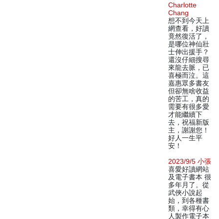
Charlotte
Chang
想不到今天上
網查看，好讀
竟然復活了，
是哪位神仙壯
士伸出援手？
還沒仔細搜尋
來龍去脈，已
喜極而泣。這
嘉惠眾多書友
但卻無啥收益
的苦工，真的
需要有很多愛
才能繼續下
去，祝福新版
主，謝謝您！
好人一生平
安！
2023/9/5 小張
喜愛好讀網站
及電子書本 很
多年月了。從
武俠小說起
始，到各種書
類，幸得有心
人製作電子本