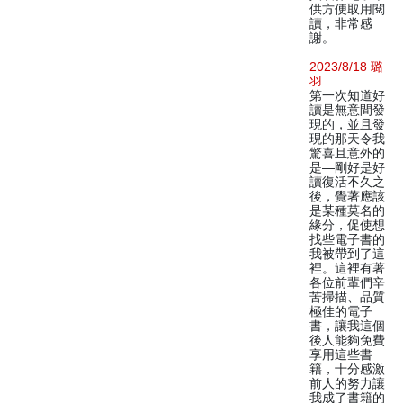
供方便取用閱
讀，非常感
謝。
2023/8/18 璐
羽
第一次知道好
讀是無意間發
現的，並且發
現的那天令我
驚喜且意外的
是—剛好是好
讀復活不久之
後，覺著應該
是某種莫名的
緣分，促使想
找些電子書的
我被帶到了這
裡。這裡有著
各位前輩們辛
苦掃描、品質
極佳的電子
書，讓我這個
後人能夠免費
享用這些書
籍，十分感激
前人的努力讓
我成了書籍的