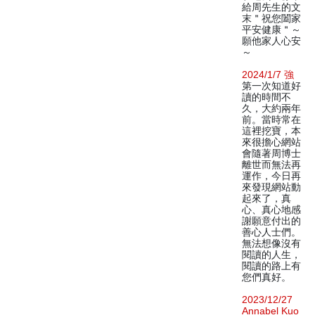
給周先生的文
末＂祝您闔家
平安健康＂～
願他家人心安
～
2024/1/7 強
第一次知道好
讀的時間不
久，大約兩年
前。當時常在
這裡挖寶，本
來很擔心網站
會隨著周博士
離世而無法再
運作，今日再
來發現網站動
起來了，真
心、真心地感
謝願意付出的
善心人士們。
無法想像沒有
閱讀的人生，
閱讀的路上有
您們真好。
2023/12/27
Annabel Kuo