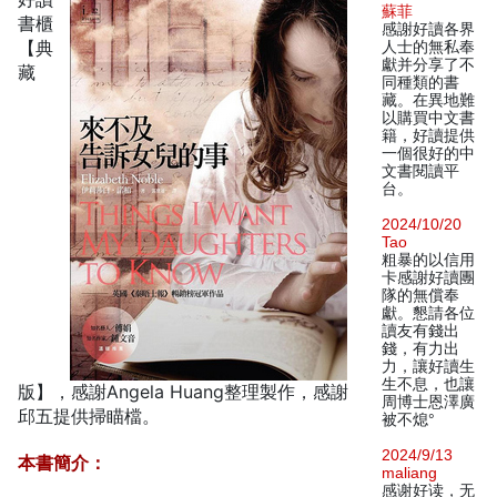
蘇菲
書櫃
感謝好讀各界
【典
人士的無私奉
獻并分享了不
藏
同種類的書
藏。在異地難
以購買中文書
籍，好讀提供
一個很好的中
文書閱讀平
台。
2024/10/20
Tao
粗暴的以信用
卡感謝好讀團
隊的無償奉
獻。懇請各位
讀友有錢出
錢，有力出
力，讓好讀生
生不息，也讓
版】，感謝Angela Huang整理製作，感謝
周博士恩澤廣
邱五提供掃瞄檔。
被不熄°
2024/9/13
本書簡介：
maliang
感谢好读，无