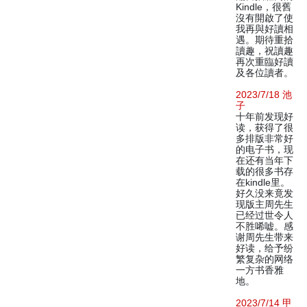
Kindle，很舊
沒有開啟了使
我再與好讀相
遇。期待重拾
讀趣，祝讀趣
再次重臨好讀
及各位讀者。
2023/7/18 池
子
十年前发现好
读，获得了很
多排版非常好
的电子书，现
在还有当年下
载的很多书存
在kindle里。
好久没来竟发
现版主周先生
已经过世令人
不胜唏嘘。感
谢周先生带来
好读，给予纷
繁复杂的网络
一方书香雅
地。
2023/7/14 甲