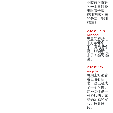
小時候很喜歡
的一本書終於
出現電子版，
感謝團隊的無
私分享，謝謝
好讀！
2023/11/18
Michael
无意间想起过
来好读怀念一
下。竟然是惊
喜！好读活过
来了！感恩 感
谢。
2023/11/5
angsila
每周上好读看
看是否有新
书，这已经成
了一个习惯。
这种陪伴是一
种舒服的，充
满确定感的安
心。感谢好
读。