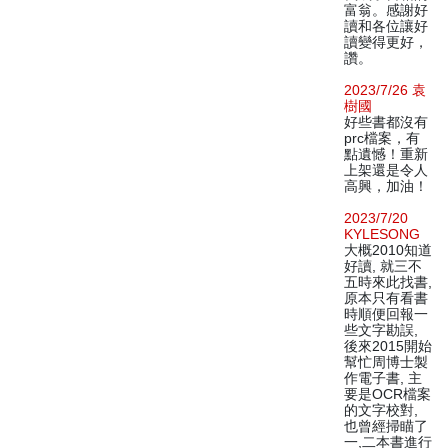
富翁。感謝好
讀和各位讓好
讀變得更好，
讚。
2023/7/26 袁
樹國
好些書都沒有
prc檔案，有
點遺憾！重新
上架還是令人
高興，加油！
2023/7/20
KYLESONG
大概2010知道
好讀, 就三不
五時來此找書,
原本只有看書
時順便回報一
些文字勘誤,
後來2015開始
幫忙周博士製
作電子書, 主
要是OCR檔案
的文字校對,
也曾經掃瞄了
一,二本書進行