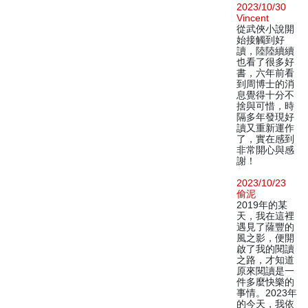
2023/10/30
Vincent
從武俠小說開
始接觸到好
讀，陸陸續續
也看了很多好
書，六年前看
到周博士的消
息覺得十分不
捨與可惜，時
隔多年發現好
讀又重新運作
了，實在感到
非常開心與感
謝！
2023/10/23
偷泥
2019年的某
天，我在這裡
遇見了薩豐的
風之影，便開
啟了我的閱讀
之路，才知道
原來閱讀是一
件多麼快樂的
事情。2023年
的今天，我依