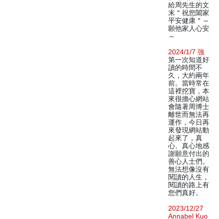
給周先生的文
末＂祝您闔家
平安健康＂～
願他家人心安
～
2024/1/7 強
第一次知道好
讀的時間不
久，大約兩年
前。當時常在
這裡挖寶，本
來很擔心網站
會隨著周博士
離世而無法再
運作，今日再
來發現網站動
起來了，真
心、真心地感
謝願意付出的
善心人士們。
無法想像沒有
閱讀的人生，
閱讀的路上有
您們真好。
2023/12/27
Annabel Kuo