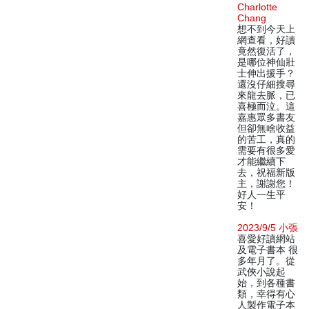
Charlotte
Chang
想不到今天上
網查看，好讀
竟然復活了，
是哪位神仙壯
士伸出援手？
還沒仔細搜尋
來龍去脈，已
喜極而泣。這
嘉惠眾多書友
但卻無啥收益
的苦工，真的
需要有很多愛
才能繼續下
去，祝福新版
主，謝謝您！
好人一生平
安！
2023/9/5 小張
喜愛好讀網站
及電子書本 很
多年月了。從
武俠小說起
始，到各種書
類，幸得有心
人製作電子本