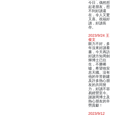
今日，偶然想
起老朋友，想
不到好讀還
在，令人又驚
又喜。祝福好
讀，好讀長
存。
2023/9/24 王
俊文
眼力不好，多
年沒來好讀看
書，今天再訪
好讀方知周劍
輝博士已往
生，不勝唏
噓，希望他安
息天國。沒有
他的辛苦創建
及許多熱心朋
友的共同努
力，好讀不容
易經營至今。
謝謝周博士及
熱心朋友的辛
勞貢獻！
2023/9/12