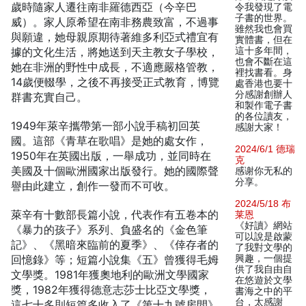
歲時隨家人遷往南非羅德西亞（今辛巴
令我發現了電
子書的世界。
威）。家人原希望在南非務農致富，不過事
雖然我也會買
與願違，她母親原期待著維多利亞式禮宜有
實體書，但在
據的文化生活，將她送到天主教女子學校，
這十多年間，
也會不斷在這
她在非洲的野性中成長，不適應嚴格管教，
裡找書看。身
14歲便輟學，之後不再接受正式教育，博覽
處香港也要十
分感謝創辦人
群書充實自己。
和製作電子書
的各位讀友，
1949年萊辛攜帶第一部小說手稿初回英
感謝大家！
國。這部《青草在歌唱》是她的處女作，
2024/6/1 德瑞
1950年在英國出版，一舉成功，並同時在
克
美國及十個歐洲國家出版發行。她的國際聲
感谢你无私的
分享。
譽由此建立，創作一發而不可收。
2024/5/18 布
萊辛有十數部長篇小說，代表作有五卷本的
莱恩
《好讀》網站
《暴力的孩子》系列、負盛名的《金色筆
可以說是啟蒙
記》、《黑暗來臨前的夏季》、《倖存者的
了我對文學的
回憶錄》等；短篇小說集《五》曾獲得毛姆
興趣，一個提
供了我自由自
文學獎。1981年獲奧地利的歐洲文學國家
在悠遊於文學
獎，1982年獲得德意志莎士比亞文學獎，
書海之中的平
台，太感謝
這七十多則短篇多收入了《第十九號房間》