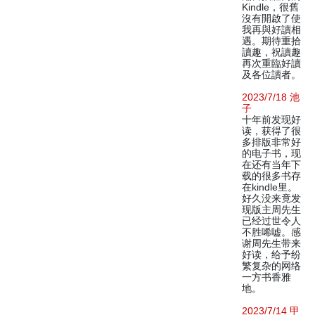
Kindle，很舊
沒有開啟了使
我再與好讀相
遇。期待重拾
讀趣，祝讀趣
再次重臨好讀
及各位讀者。
2023/7/18 池
子
十年前发现好
读，获得了很
多排版非常好
的电子书，现
在还有当年下
载的很多书存
在kindle里。
好久没来竟发
现版主周先生
已经过世令人
不胜唏嘘。感
谢周先生带来
好读，给予纷
繁复杂的网络
一方书香雅
地。
2023/7/14 甲