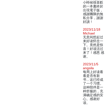
小時候很喜歡
的一本書終於
出現電子版，
感謝團隊的無
私分享，謝謝
好讀！
2023/11/18
Michael
无意间想起过
来好读怀念一
下。竟然是惊
喜！好读活过
来了！感恩 感
谢。
2023/11/5
angsila
每周上好读看
看是否有新
书，这已经成
了一个习惯。
这种陪伴是一
种舒服的，充
满确定感的安
心。感谢好
读。