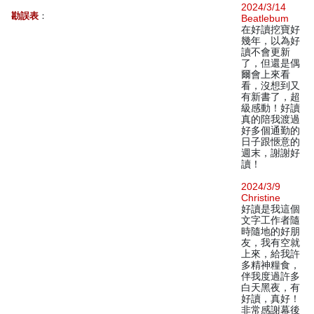
2024/3/14
勘誤表
：
Beatlebum
在好讀挖寶好
幾年，以為好
讀不會更新
了，但還是偶
爾會上來看
看，沒想到又
有新書了，超
級感動！好讀
真的陪我渡過
好多個通勤的
日子跟愜意的
週末，謝謝好
讀！
2024/3/9
Christine
好讀是我這個
文字工作者隨
時隨地的好朋
友，我有空就
上來，給我許
多精神糧食，
伴我度過許多
白天黑夜，有
好讀，真好！
非常感謝幕後