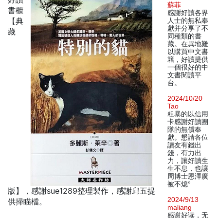
蘇菲
書櫃
感謝好讀各界
【典
人士的無私奉
獻并分享了不
藏
同種類的書
藏。在異地難
以購買中文書
籍，好讀提供
一個很好的中
文書閱讀平
台。
2024/10/20
Tao
粗暴的以信用
卡感謝好讀團
隊的無償奉
獻。懇請各位
讀友有錢出
錢，有力出
力，讓好讀生
生不息，也讓
周博士恩澤廣
被不熄°
版】，感謝sue1289整理製作，感謝邱五提
2024/9/13
供掃瞄檔。
maliang
感谢好读，无