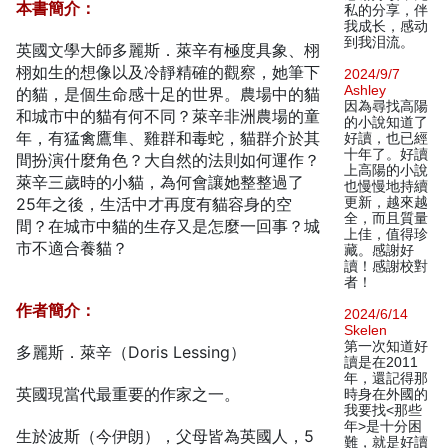
本書簡介：
私的分享，伴
我成长，感动
到我泪流。
英國文學大師多麗斯．萊辛有極度具象、栩
栩如生的想像以及冷靜精確的觀察，她筆下
2024/9/7
Ashley
的貓，是個生命感十足的世界。農場中的貓
因為尋找高陽
和城市中的貓有何不同？萊辛非洲農場的童
的小說知道了
年，有猛禽鷹隼、雞群和毒蛇，貓群介於其
好讀，也已經
十年了。好讀
間扮演什麼角色？大自然的法則如何運作？
上高陽的小說
萊辛三歲時的小貓，為何會讓她整整過了
也慢慢地持續
25年之後，生活中才再度有貓容身的空
更新，越來越
全，而且質量
間？在城市中貓的生存又是怎麼一回事？城
上佳，值得珍
市不適合養貓？
藏。感謝好
讀！感謝校對
者！
作者簡介：
2024/6/14
Skelen
第一次知道好
多麗斯．萊辛（Doris Lessing）
讀是在2011
年，還記得那
英國現當代最重要的作家之一。
時身在外國的
我要找<那些
年>是十分困
生於波斯（今伊朗），父母皆為英國人，5
難，就是好讀