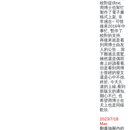
校對提供txt,
周博士也幫忙
製作了電子書
格式上架, 非
常感念~ 可惜
後來2016年中
事忙, 暫停了
校對的支持,
再後來就是看
到周博士由友
人的公告....當
下難過且震驚,
雖然還是偶而
會上好讀看看,
但是看到周博
士曾經的發文
還是心中不捨,
終於, 今天久
違的上線,看到
新版主的通知,
開心不已, 也
希望周博士在
天上也是同樣
歡欣.
2023/7/18
Mac
翻書抽屜內的