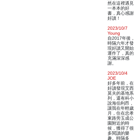
然在這裡遇見
一本本的好
書，真心感謝
好讀！
2023/10/7
Young
自2017年後，
時隔六年才發
現好讀又開始
運作了，真的
充滿深深感
謝。
2023/10/4
JOE
好多年前，在
好讀發現艾西
莫夫的基地系
列，還有科小
說海伯利昂，
讓我在年輕歲
月，住在忠孝
東路旁玉成公
園附近的時
候，獲得了很
多閱讀的樂
趣。時隔多