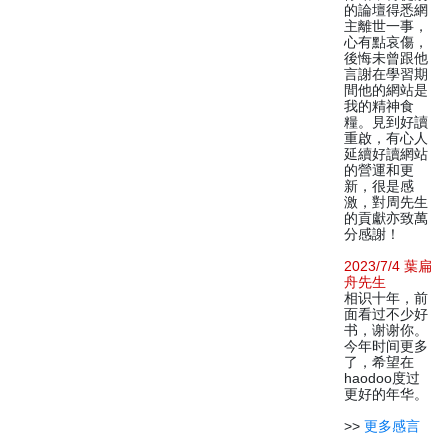
的論壇得悉網
主離世一事，
心有點哀傷，
後悔未曾跟他
言謝在學習期
間他的網站是
我的精神食
糧。見到好讀
重啟，有心人
延續好讀網站
的營運和更
新，很是感
激，對周先生
的貢獻亦致萬
分感謝！
2023/7/4 葉扁
舟先生
相识十年，前
面看过不少好
书，谢谢你。
今年时间更多
了，希望在
haodoo度过
更好的年华。
>>
更多感言