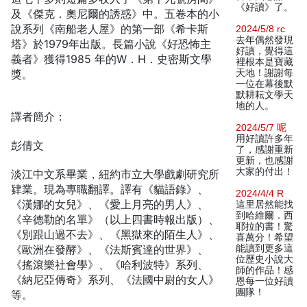
《好讀》了。
及《傑克．奧尼爾的誘惑》中。五卷本的小
說系列《南船老人屋》的第一部《希卡斯
2024/5/8 rc
去年偶然發現
塔》於1979年出版。長篇小說《好恐怖主
好讀，覺得這
義者》獲得1985 年的W．H．史密斯文學
裡根本是寶藏
獎。
天地！謝謝每
一位在幕後默
默耕耘文學天
地的人。
譯者簡介：
2024/5/7 呢
用好讀許多年
彭倩文
了，感謝重新
更新，也感謝
大家的付出！
淡江中文系畢業，紐約市立大學戲劇研究所
肄業。現為專職翻譯。譯有《貓語錄》、
2024/4/4 R
《漢娜的女兒》、《愛上月亮的男人》、
這里居然能找
到哈維爾．西
《辛德勒的名單》（以上四書時報出版）、
耶拉的書！驚
《別跟山過不去》、《黑獄來的陌生人》、
喜萬分！希望
《歐洲在發酵》、《法斯賓達的世界》、
能讀到更多這
位歷史小說大
《搖滾樂社會學》、《哈利波特》系列、
師的作品！感
《納尼亞傳奇》系列、《法國中尉的女人》
恩每一位好讀
團隊！
等。