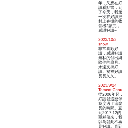
年，又想在好
讀看點書，到
了今天，我第
一次在好讀把
村上春樹的收
音機2讀完，
感謝好讀~
2023/10/3
snow
非常喜歡好
讀，感謝好讀
無私的付出與
陪伴的歲月。
永遠支持好
讀。祝福好讀
長長久久。
2023/9/24
Tomcat Chou
從2006年起，
好讀就這麼伴
我度過了這麼
長的時間。直
到2017.12的
噩耗傳來，我
以為就此不再
見好讀。直到