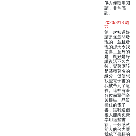
供方便取用閱
讀，非常感
謝。
2023/8/18 璐
羽
第一次知道好
讀是無意間發
現的，並且發
現的那天令我
驚喜且意外的
是—剛好是好
讀復活不久之
後，覺著應該
是某種莫名的
緣分，促使想
找些電子書的
我被帶到了這
裡。這裡有著
各位前輩們辛
苦掃描、品質
極佳的電子
書，讓我這個
後人能夠免費
享用這些書
籍，十分感激
前人的努力讓
我成了書籍的