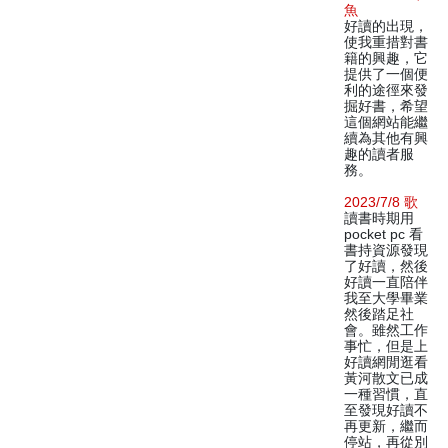
魚
好讀的出現，
使我重措對書
籍的興趣，它
提供了一個便
利的途徑來發
掘好書，希望
這個網站能繼
續為其他有興
趣的讀者服
務。
2023/7/8 歌
讀書時期用
pocket pc 看
書持資源發現
了好讀，然後
好讀一直陪伴
我至大學畢業
然後踏足社
會。雖然工作
事忙，但是上
好讀網閒逛看
黃河散文已成
一種習慣，直
至發現好讀不
再更新，繼而
停站，再從別