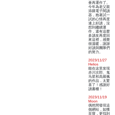
會再運作了。
今年為老父親
添購電子閱讀
器，抱著試一
試的心情再度
連上好讀，沒
想到繼續運
作，還有這麼
多讀友再度回
來這裡，感覺
很溫暖，謝謝
好讀與團隊們
的努力。
2023/11/27
Helios
能在这里发现
赤川次郎、鬼
马星和高羅佩
的作品，太驚
喜了！感謝好
讀書櫃！
2023/11/19
Moon
偶然間發現這
個網站，如獲
至寶，更找到