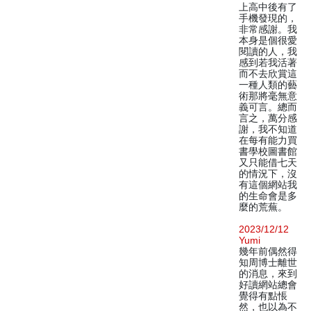
上高中後有了
手機發現的，
非常感謝。我
本身是個很愛
閱讀的人，我
感到若我活著
而不去欣賞這
一種人類的藝
術那將毫無意
義可言。總而
言之，萬分感
謝，我不知道
在每有能力買
書學校圖書館
又只能借七天
的情況下，沒
有這個網站我
的生命會是多
麼的荒蕪。
2023/12/12
Yumi
幾年前偶然得
知周博士離世
的消息，來到
好讀網站總會
覺得有點悵
然，也以為不