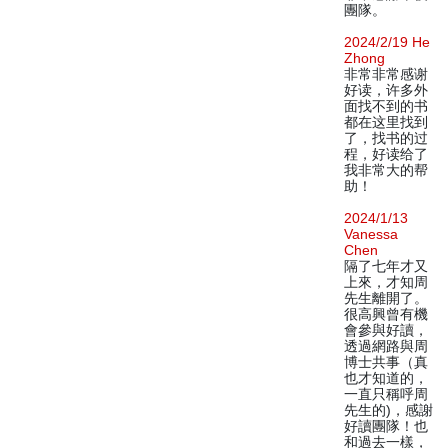
團隊。
2024/2/19 He
Zhong
非常非常感谢
好读，许多外
面找不到的书
都在这里找到
了，找书的过
程，好读给了
我非常大的帮
助！
2024/1/13
Vanessa
Chen
隔了七年才又
上來，才知周
先生離開了。
很高興曾有機
會參與好讀，
透過網路與周
博士共事（真
也才知道的，
一直只稱呼周
先生的)，感謝
好讀團隊！也
和過去一樣，