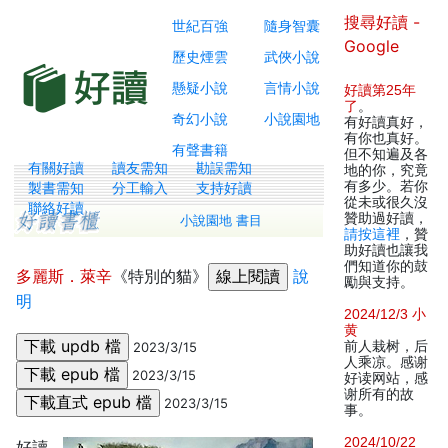
搜尋好讀 -
世紀百強
隨身智囊
Google
歷史煙雲
武俠小說
懸疑小說
言情小說
好讀第25年
了
。
奇幻小說
小說園地
有好讀真好，
有你也真好。
有聲書籍
但不知遍及各
有關好讀
讀友需知
勘誤需知
地的你，究竟
有多少。若你
製書需知
分工輸入
支持好讀
從未或很久沒
聯絡好讀
贊助過好讀，
小說園地 書目
請按這裡
，贊
助好讀也讓我
們知道你的鼓
多麗斯．萊辛
《特別的貓》
說
勵與支持。
明
2024/12/3 小
黄
前人栽树，后
2023/3/15
人乘凉。感谢
2023/3/15
好读网站，感
谢所有的故
2023/3/15
事。
2024/10/22
好讀