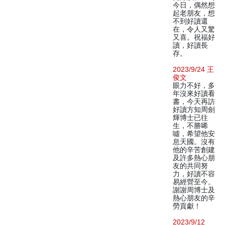
今日，偶然想
起老朋友，想
不到好讀還
在，令人又驚
又喜。祝福好
讀，好讀長
存。
2023/9/24 王
俊文
眼力不好，多
年沒來好讀看
書，今天再訪
好讀方知周劍
輝博士已往
生，不勝唏
噓，希望他安
息天國。沒有
他的辛苦創建
及許多熱心朋
友的共同努
力，好讀不容
易經營至今。
謝謝周博士及
熱心朋友的辛
勞貢獻！
2023/9/12