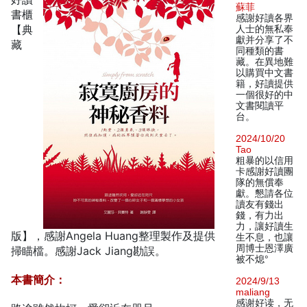
蘇菲
書櫃
感謝好讀各界
【典
人士的無私奉
獻并分享了不
藏
同種類的書
藏。在異地難
以購買中文書
籍，好讀提供
一個很好的中
文書閱讀平
台。
2024/10/20
Tao
粗暴的以信用
卡感謝好讀團
隊的無償奉
獻。懇請各位
讀友有錢出
錢，有力出
力，讓好讀生
版】，感謝Angela Huang整理製作及提供
生不息，也讓
周博士恩澤廣
掃瞄檔。感謝Jack Jiang勘誤。
被不熄°
本書簡介：
2024/9/13
maliang
感谢好读，无