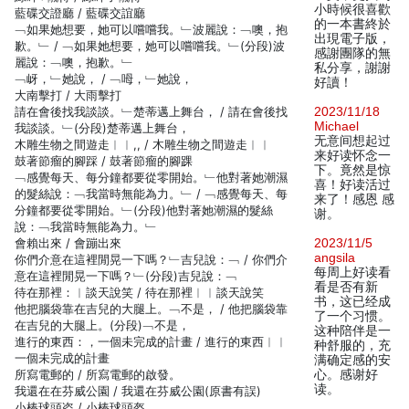
小時候很喜歡
藍碟交證廳 / 藍碟交誼廳
的一本書終於
﹁如果她想要，她可以嚐嚐我。﹂波麗說：﹁噢，抱
出現電子版，
歉。﹂ / ﹁如果她想要，她可以嚐嚐我。﹂(分段)波
感謝團隊的無
麗說：﹁噢，抱歉。﹂
私分享，謝謝
﹁岈，﹂她說， / ﹁呣，﹂她說，
好讀！
大南擊打 / 大雨擊打
請在會後找我談談。﹂楚蒂邁上舞台， / 請在會後找
2023/11/18
Michael
我談談。﹂(分段)楚蒂邁上舞台，
无意间想起过
木雕生物之間遊走︱︱,, / 木雕生物之間遊走︱︱
来好读怀念一
鼓著節瘤的腳踩 / 鼓著節瘤的腳踝
下。竟然是惊
﹁感覺每天、每分鐘都要從零開始。﹂他對著她潮濕
喜！好读活过
的髮絲說：﹁我當時無能為力。﹂ / ﹁感覺每天、每
来了！感恩 感
分鐘都要從零開始。﹂(分段)他對著她潮濕的髮絲
谢。
說：﹁我當時無能為力。﹂
會賴出來 / 會蹦出來
2023/11/5
angsila
你們介意在這裡閒晃一下嗎？﹂吉兒說：﹁ / 你們介
每周上好读看
意在這裡閒晃一下嗎？﹂(分段)吉兒說：﹁
看是否有新
待在那裡：︱談天說笑 / 待在那裡︱︱談天說笑
书，这已经成
他把腦袋靠在吉兒的大腿上。﹁不是， / 他把腦袋靠
了一个习惯。
在吉兒的大腿上。(分段)﹁不是，
这种陪伴是一
進行的東西：，一個未完成的計畫 / 進行的東西︱︱
种舒服的，充
一個未完成的計畫
满确定感的安
所寫電郵的 / 所寫電郵的啟發。
心。感谢好
读。
我還在在芬威公園 / 我還在芬威公園(原書有誤)
小棒球頭盗 / 小棒球頭盔