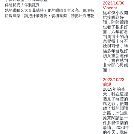
2023/10/30
佯裝耗異 / 佯裝詫異
Vincent
她的眼睛又大又葛瑞特 / 她的眼睛又大又亮。葛瑞特
從武俠小說開
切塊鳳梨︱請把汁液瀝乾 / 切塊鳳梨，請把汁液瀝乾
始接觸到好
讀，陸陸續續
也看了很多好
書，六年前看
到周博士的消
息覺得十分不
捨與可惜，時
隔多年發現好
讀又重新運作
了，實在感到
非常開心與感
謝！
2023/10/23
偷泥
2019年的某
天，我在這裡
遇見了薩豐的
風之影，便開
啟了我的閱讀
之路，才知道
原來閱讀是一
件多麼快樂的
事情。2023年
的今天，我依