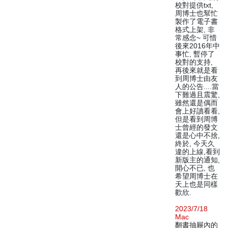
校對提供txt,
周博士也幫忙
製作了電子書
格式上架, 非
常感念~ 可惜
後來2016年中
事忙, 暫停了
校對的支持,
再後來就是看
到周博士由友
人的公告....當
下難過且震驚,
雖然還是偶而
會上好讀看看,
但是看到周博
士曾經的發文
還是心中不捨,
終於, 今天久
違的上線,看到
新版主的通知,
開心不已, 也
希望周博士在
天上也是同樣
歡欣.
2023/7/18
Mac
翻書抽屜內的