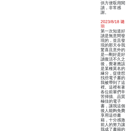
供方便取用閱
讀，非常感
謝。
2023/8/18 璐
羽
第一次知道好
讀是無意間發
現的，並且發
現的那天令我
驚喜且意外的
是—剛好是好
讀復活不久之
後，覺著應該
是某種莫名的
緣分，促使想
找些電子書的
我被帶到了這
裡。這裡有著
各位前輩們辛
苦掃描、品質
極佳的電子
書，讓我這個
後人能夠免費
享用這些書
籍，十分感激
前人的努力讓
我成了書籍的