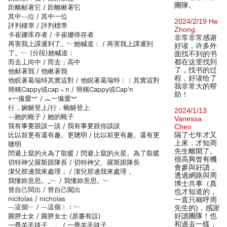
團隊。
距離献著它 / 距離瞅著它
其中﹁位 / 其中一位
2024/2/19 He
評判棣準 / 評判標準
Zhong
卡崔娜库存者 / 卡崔娜倖存者
非常非常感谢
再害我上課遲到了。﹂她喊道： / 再害我上課遲到
好读，许多外
了。﹂ (分段)她喊道：
面找不到的书
而去丄尚中 / 而去；高中
都在这里找到
了，找书的过
他献著我 / 他瞅著我
程，好读给了
他睨著葛瑞特其實這對 / 他睨著葛瑞特︱︱其實這對
我非常大的帮
簡稱Cappy或cap﹃n / 簡稱Cappy或Cap'n
助！
«一撮愛︾ / ︽一撮愛︾
行，婉蜒登上/行，蜿蜒登上
2024/1/13
﹁她的靴子 / 她的靴子
Vanessa
我有事要跟談一談 / 我有事要跟你談談
Chen
比以前更有還有趣。更聰明 / 比以前更有趣。還有更
隔了七年才又
上來，才知周
聰明
先生離開了。
閃避上竄的火為了取暖 / 閃避上竄的火星。為了取暖
很高興曾有機
切特神父羅斯跟隊長 / 切特神父、羅斯跟隊長
會參與好讀，
潔兒那邊我來處理； / 潔兒那邊我來處理，
透過網路與周
我懂妳意思。_﹂ / 我懂妳意思。﹂
博士共事（真
替自己閩出 / 替自己闖出
也才知道的，
nicllolas / nicholas
一直只稱呼周
﹁這個﹂ / ﹁這個︱︱﹂
先生的)，感謝
圓胖士女 / 圓胖女士 (原書有誤)
好讀團隊！也
和過去一樣，
一疊羊毛毯子，。 / 一疊羊毛毯子。