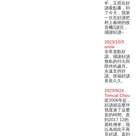
年，又想在好
讀看點書，到
了今天，我第
一次在好讀把
村上春樹的收
音機2讀完，
感謝好讀~
2023/10/3
snow
非常喜歡好
讀，感謝好讀
無私的付出與
陪伴的歲月。
永遠支持好
讀。祝福好讀
長長久久。
2023/9/24
Tomcat Chou
從2006年起，
好讀就這麼伴
我度過了這麼
長的時間。直
到2017.12的
噩耗傳來，我
以為就此不再
見好讀。直到