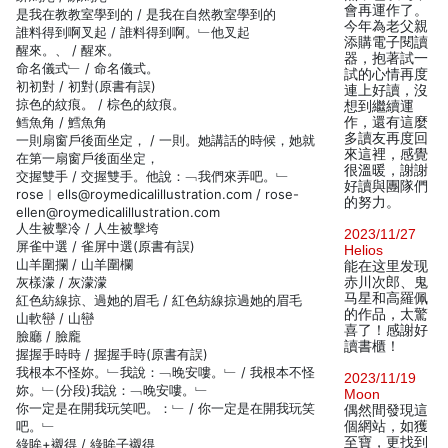
會再運作了。
是我在教教室學到的 / 是我在自然教室學到的
今年為老父親
誰料得到啊叉起 / 誰料得到啊。﹂他叉起
添購電子閱讀
醒來。、 / 醒來。
器，抱著試一
命名儀式﹂ / 命名儀式。
試的心情再度
初初對 / 初對(原書有誤)
連上好讀，沒
掠色的紋痕。 / 棕色的紋痕。
想到繼續運
鳕魚角 / 鱈魚角
作，還有這麼
多讀友再度回
一則扇窗戶後面坐定， / 一則。她講話的時候，她就
來這裡，感覺
在第一扇窗戶後面坐定，
很溫暖，謝謝
交握雙手 / 交握雙手。他說：﹁我們來弄吧。﹂
好讀與團隊們
rose︱ells@roymedicalillustration.com / rose-
的努力。
ellen@roymedicalillustration.com
人生被擊冷 / 人生被擊垮
2023/11/27
屏雀中選 / 雀屏中選(原書有誤)
Helios
山羊圍攔 / 山羊圍欄
能在这里发现
灰樣濛 / 灰濛濛
赤川次郎、鬼
马星和高羅佩
紅色紡線掠、過她的眉毛 / 紅色紡線掠過她的眉毛
的作品，太驚
山軟巒 / 山巒
喜了！感謝好
臉廳 / 臉龐
讀書櫃！
握握手時時 / 握握手時(原書有誤)
我根本不怪妳。﹂我說：﹁晚安嘍。﹂ / 我根本不怪
2023/11/19
妳。﹂(分段)我說：﹁晚安嘍。﹂
Moon
你一定是在開我玩笑吧。：﹂ / 你一定是在開我玩笑
偶然間發現這
吧。﹂
個網站，如獲
至寶，更找到
綠眸+襯得 / 綠眸子襯得