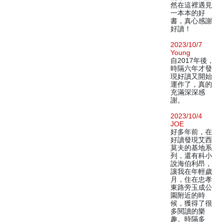
然在這裡遇見
一本本的好
書，真心感謝
好讀！
2023/10/7
Young
自2017年後，
時隔六年才發
現好讀又開始
運作了，真的
充滿深深感
謝。
2023/10/4
JOE
好多年前，在
好讀發現艾西
莫夫的基地系
列，還有科小
說海伯利昂，
讓我在年輕歲
月，住在忠孝
東路旁玉成公
園附近的時
候，獲得了很
多閱讀的樂
趣。時隔多