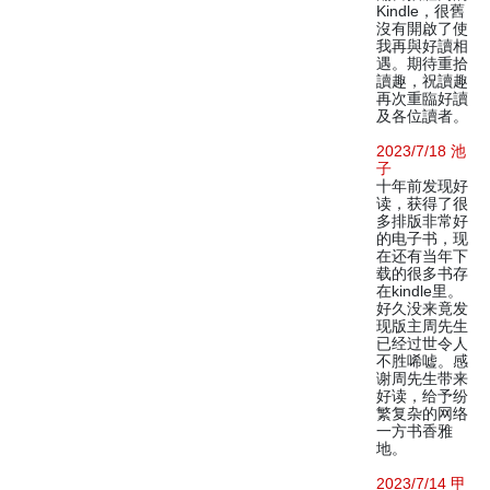
Kindle，很舊
沒有開啟了使
我再與好讀相
遇。期待重拾
讀趣，祝讀趣
再次重臨好讀
及各位讀者。
2023/7/18 池
子
十年前发现好
读，获得了很
多排版非常好
的电子书，现
在还有当年下
载的很多书存
在kindle里。
好久没来竟发
现版主周先生
已经过世令人
不胜唏嘘。感
谢周先生带来
好读，给予纷
繁复杂的网络
一方书香雅
地。
2023/7/14 甲