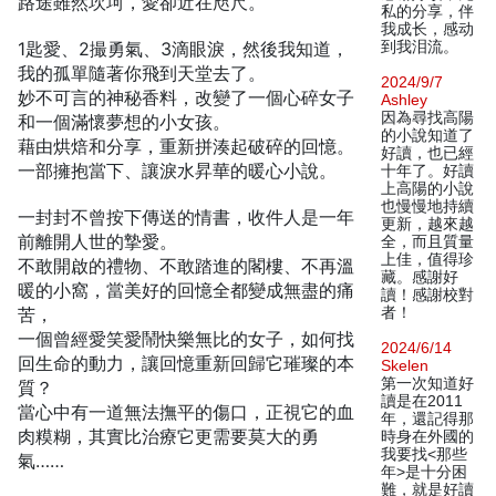
路途雖然坎坷，愛卻近在咫尺。
私的分享，伴
我成长，感动
1匙愛、2撮勇氣、3滴眼淚，然後我知道，
到我泪流。
我的孤單隨著你飛到天堂去了。
2024/9/7
妙不可言的神秘香料，改變了一個心碎女子
Ashley
因為尋找高陽
和一個滿懷夢想的小女孩。
的小說知道了
藉由烘焙和分享，重新拼湊起破碎的回憶。
好讀，也已經
一部擁抱當下、讓淚水昇華的暖心小說。
十年了。好讀
上高陽的小說
也慢慢地持續
一封封不曾按下傳送的情書，收件人是一年
更新，越來越
前離開人世的摯愛。
全，而且質量
上佳，值得珍
不敢開啟的禮物、不敢踏進的閣樓、不再溫
藏。感謝好
暖的小窩，當美好的回憶全都變成無盡的痛
讀！感謝校對
苦，
者！
一個曾經愛笑愛鬧快樂無比的女子，如何找
2024/6/14
回生命的動力，讓回憶重新回歸它璀璨的本
Skelen
第一次知道好
質？
讀是在2011
當心中有一道無法撫平的傷口，正視它的血
年，還記得那
肉糢糊，其實比治療它更需要莫大的勇
時身在外國的
我要找<那些
氣……
年>是十分困
難，就是好讀