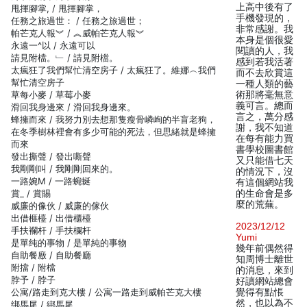
上高中後有了
甩揮腳掌, / 甩揮腳掌，
手機發現的，
任務之旅過世： / 任務之旅過世；
非常感謝。我
帕芒克人報︾ / ︽威帕芒克人報︾
本身是個很愛
永遠一^以 / 永遠可以
閱讀的人，我
請見附檔。﹂ / 請見附檔。
感到若我活著
太瘋狂了我們幫忙清空房子 / 太瘋狂了。維娜︵我們
而不去欣賞這
幫忙清空房子
一種人類的藝
草每小麥 / 草莓小麥
術那將毫無意
義可言。總而
滑回我身邊來 / 滑回我身邊來。
言之，萬分感
蜂擁而來 / 我努力別去想那隻瘦骨嶙峋的半盲老狗，
謝，我不知道
在冬季樹林裡會有多少可能的死法，但思緒就是蜂擁
在每有能力買
而來
書學校圖書館
發出撕聲 / 發出嘶聲
又只能借七天
我剛剛叫 / 我剛剛回來的。
的情況下，沒
一路婉M / 一路蜿蜒
有這個網站我
賞_ / 賞賜
的生命會是多
麼的荒蕪。
威廉的像伙 / 威廉的傢伙
出借榧檯 / 出借櫃檯
2023/12/12
手扶襴杆 / 手扶欄杆
Yumi
是單纯的事物 / 是單純的事物
幾年前偶然得
自助餐廒 / 自助餐廳
知周博士離世
附擋 / 附檔
的消息，來到
脖予 / 脖子
好讀網站總會
公寓/路走到克大樓 / 公寓一路走到威帕芒克大樓
覺得有點悵
然，也以為不
绑馬尾 / 綁馬尾