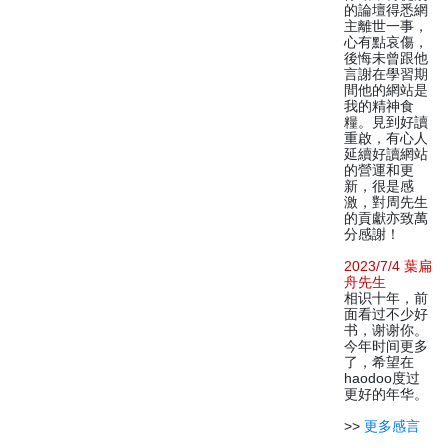
的論壇得悉網
主離世一事，
心有點哀傷，
後悔未曾跟他
言謝在學習期
間他的網站是
我的精神食
糧。見到好讀
重啟，有心人
延續好讀網站
的營運和更
新，很是感
激，對周先生
的貢獻亦致萬
分感謝！
2023/7/4 葉扁
舟先生
相识十年，前
面看过不少好
书，谢谢你。
今年时间更多
了，希望在
haodoo度过
更好的年华。
>>
更多感言