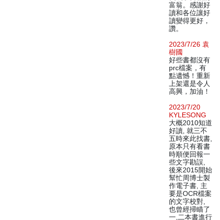
富翁。感謝好
讀和各位讓好
讀變得更好，
讚。
2023/7/26 袁
樹國
好些書都沒有
prc檔案，有
點遺憾！重新
上架還是令人
高興，加油！
2023/7/20
KYLESONG
大概2010知道
好讀, 就三不
五時來此找書,
原本只有看書
時順便回報一
些文字勘誤,
後來2015開始
幫忙周博士製
作電子書, 主
要是OCR檔案
的文字校對,
也曾經掃瞄了
一,二本書進行