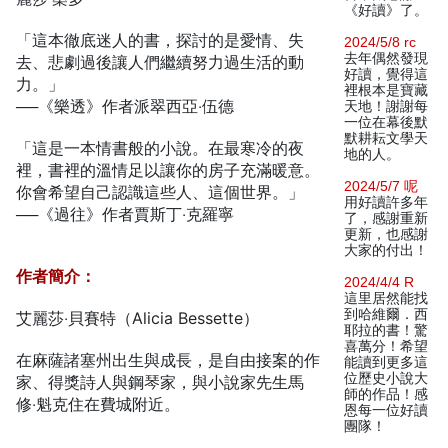
《好讀》了。
「這本徹底迷人的書，探討的是愛情、失
2024/5/8 rc
去年偶然發現
去、悲劇過後讓人們繼續努力過生活的動
好讀，覺得這
力。」
裡根本是寶藏
──《樂透》作者派翠西亞‧伍德
天地！謝謝每
一位在幕後默
默耕耘文學天
「這是一本情書般的小說。在最寒冷的夜
地的人。
裡，書裡的溫情足以讓你的房子充滿暖意。
2024/5/7 呢
你會希望自己認識這些人、這個世界。」
用好讀許多年
──《過往》作者賈斯丁‧克羅寧
了，感謝重新
更新，也感謝
大家的付出！
作者簡介：
2024/4/4 R
這里居然能找
到哈維爾．西
艾麗莎‧貝賽特（Alicia Bessette）
耶拉的書！驚
喜萬分！希望
在麻薩諸塞州出生與成長，是自由接案的作
能讀到更多這
位歷史小說大
家、得獎詩人與鋼琴家，與小說家先生馬
師的作品！感
修‧魁克住在費城附近。
恩每一位好讀
團隊！