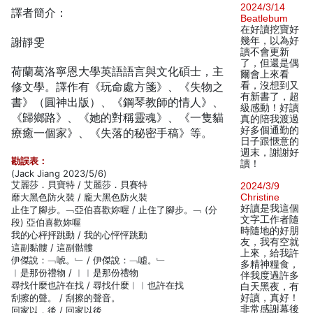
2024/3/14
譯者簡介：
Beatlebum
在好讀挖寶好
謝靜雯
幾年，以為好
讀不會更新
了，但還是偶
荷蘭葛洛寧恩大學英語語言與文化碩士，主
爾會上來看
修文學。譯作有《玩命處方箋》、《失物之
看，沒想到又
有新書了，超
書》（圓神出版）、《鋼琴教師的情人》、
級感動！好讀
《歸鄉路》、《她的對稱靈魂》、《一隻貓
真的陪我渡過
好多個通勤的
療癒一個家》、《失落的秘密手稿》等。
日子跟愜意的
週末，謝謝好
勘誤表：
讀！
(Jack Jiang 2023/5/6)
艾麗莎．貝寶特 / 艾麗莎．貝賽特
2024/3/9
靡大黑色防火裝 / 龐大黑色防火裝
Christine
好讀是我這個
止住了腳步。﹁亞伯喜歡妳喔 / 止住了腳步。﹁ (分
文字工作者隨
段) 亞伯喜歡妳喔
時隨地的好朋
我的心枰抨跳動 / 我的心怦怦跳動
友，我有空就
這副黏髏 / 這副骷髏
上來，給我許
伊傑說：﹁唬。﹂ / 伊傑說：﹁噓。﹂
多精神糧食，
︱是那份禮物 / ︱︱是那份禮物
伴我度過許多
尋找什麼也許在找 / 尋找什麼︱︱也許在找
白天黑夜，有
刮擦的聲。 / 刮擦的聲音。
好讀，真好！
非常感謝幕後
回家以．後 / 回家以後