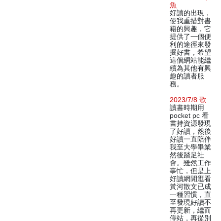
魚
好讀的出現，
使我重措對書
籍的興趣，它
提供了一個便
利的途徑來發
掘好書，希望
這個網站能繼
續為其他有興
趣的讀者服
務。
2023/7/8 歌
讀書時期用
pocket pc 看
書持資源發現
了好讀，然後
好讀一直陪伴
我至大學畢業
然後踏足社
會。雖然工作
事忙，但是上
好讀網閒逛看
黃河散文已成
一種習慣，直
至發現好讀不
再更新，繼而
停站，再從別