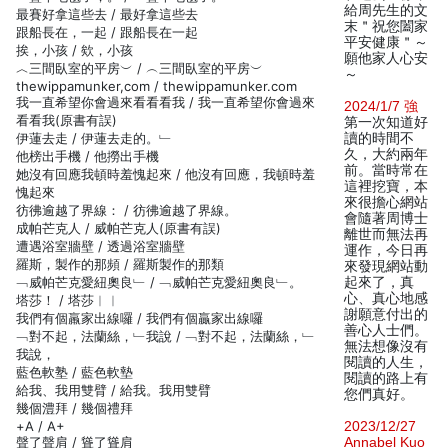
給周先生的文
最賽好拿這些去 / 最好拿這些去
末＂祝您闔家
跟船長在，一起 / 跟船長在一起
平安健康＂～
挨，小孩 / 欸，小孩
願他家人心安
︿三間臥室的平房︶ / ︵三間臥室的平房︶
～
thewippamunker,com / thewippamunker.com
我一直希望你會過來看看看我 / 我一直希望你會過來
2024/1/7 強
看看我(原書有誤)
第一次知道好
伊蓮去走 / 伊蓮去走的。﹂
讀的時間不
久，大約兩年
他榜出手機 / 他撈出手機
前。當時常在
她沒有回應我頓時羞愧起來 / 他沒有回應，我頓時羞
這裡挖寶，本
愧起來
來很擔心網站
彷彿逾越了界線： / 彷彿逾越了界線。
會隨著周博士
成帕芒克人 / 威帕芒克人(原書有誤)
離世而無法再
遭遇浴室牆壁 / 透過浴室牆壁
運作，今日再
羅斯，製作的那頻 / 羅斯製作的那類
來發現網站動
﹁威帕芒克愛紐奧良﹂ / ﹁威帕芒克愛紐奧良﹂。
起來了，真
心、真心地感
塔莎！ / 塔莎︱︱
謝願意付出的
我們有個羸家出線囉 / 我們有個贏家出線囉
善心人士們。
﹁對不起，法蘭絲，﹂我說 / ﹁對不起，法蘭絲，﹂
無法想像沒有
我說，
閱讀的人生，
藍色軟塾 / 藍色軟墊
閱讀的路上有
給我、我用雙臂 / 給我。我用雙臂
您們真好。
幾個澧拜 / 幾個禮拜
+A / A+
2023/12/27
聲了聲肩 / 聳了聳肩
Annabel Kuo