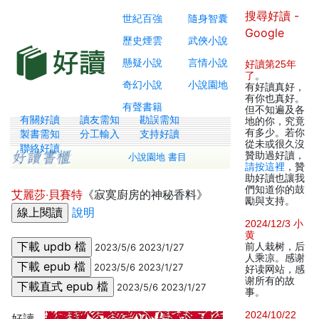
搜尋好讀 -
世紀百強
隨身智囊
Google
歷史煙雲
武俠小說
懸疑小說
言情小說
好讀第25年
了
。
奇幻小說
小說園地
有好讀真好，
有你也真好。
有聲書籍
但不知遍及各
有關好讀
讀友需知
勘誤需知
地的你，究竟
有多少。若你
製書需知
分工輸入
支持好讀
從未或很久沒
聯絡好讀
贊助過好讀，
小說園地 書目
請按這裡
，贊
助好讀也讓我
們知道你的鼓
艾麗莎‧貝賽特
《寂寞廚房的神秘香料》
勵與支持。
說明
2024/12/3 小
黄
前人栽树，后
2023/5/6 2023/1/27
人乘凉。感谢
2023/5/6 2023/1/27
好读网站，感
谢所有的故
2023/5/6 2023/1/27
事。
2024/10/22
好讀