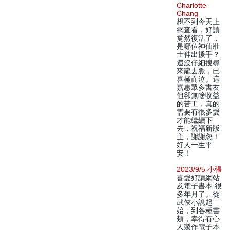
Charlotte
Chang
想不到今天上
網查看，好讀
竟然復活了，
是哪位神仙壯
士伸出援手？
還沒仔細搜尋
來龍去脈，已
喜極而泣。這
嘉惠眾多書友
但卻無啥收益
的苦工，真的
需要有很多愛
才能繼續下
去，祝福新版
主，謝謝您！
好人一生平
安！
2023/9/5 小張
喜愛好讀網站
及電子書本 很
多年月了。從
武俠小說起
始，到各種書
類，幸得有心
人製作電子本