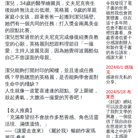
潔兒，34歲的醫學繪圖員，丈夫尼克喪生
令我發現了電
子書的世界。
後始終無法走出低潮。英格麗，9歲的單親
雖然我也會買
家庭小女孩，跟著爸爸一起搬到潔兒隔壁。
實體書，但在
她們有一個共同的任務：打入獎金兩萬美金
這十多年間，
也會不斷在這
的甜點比賽。
裡找書看。身
潔兒想幫過世的丈夫尼克完成修復紐奧良教
處香港也要十
分感謝創辦人
堂的心願，英格麗則想跟料理節目「一撮
和製作電子書
愛」主持人波麗見面，因為她覺得波麗酷似
的各位讀友，
自己不曾謀面的母親。
感謝大家！
2024/6/1 德瑞
潔兒能夠打開封印的閣樓，並且達成任務
克
嗎？早熟聰慧的英格麗，是否能夠學會面對
感谢你无私的
分享。
生命中的殘缺？
人生就像一道驚喜連連的甜點。穿上圍裙，
2024/5/18 布
鼓起勇氣，大膽添一撮愛的芳香吧！
莱恩
《好讀》網站
可以說是啟蒙
【名人推薦】
了我對文學的
「充滿希望但不會故作多愁善感。角色活靈
興趣，一個提
供了我自由自
活現、滿懷溫情。」
在悠遊於文學
──《讓愛走進來》《屬於我》暢銷作家瑪
書海之中的平
台，太感謝
麗莎‧桑多