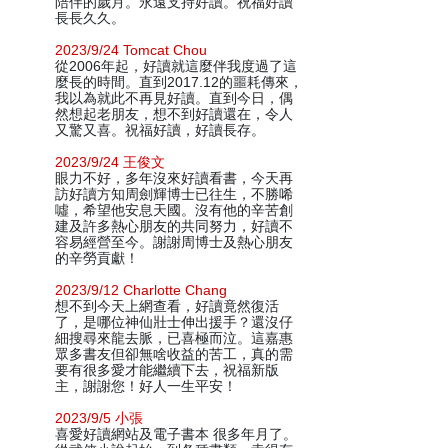
陪伴的歲月。永遠支持好讀。祝福好讀
長長久久。
2023/9/24 Tomcat Chou
從2006年起，好讀就這麼伴我度過了這
麼長的時間。直到2017.12的噩耗傳來，
我以為就此不再見好讀。直到今日，偶
然想起老朋友，想不到好讀還在，令人
又驚又喜。祝福好讀，好讀長存。
2023/9/24 王俊文
眼力不好，多年沒來好讀看書，今天再
訪好讀方知周劍輝博士已往生，不勝唏
噓，希望他安息天國。沒有他的辛苦創
建及許多熱心朋友的共同努力，好讀不
容易經營至今。謝謝周博士及熱心朋友
的辛勞貢獻！
2023/9/12 Charlotte Chang
想不到今天上網查看，好讀竟然復活
了，是哪位神仙壯士伸出援手？還沒仔
細搜尋來龍去脈，已喜極而泣。這嘉惠
眾多書友但卻無啥收益的苦工，真的需
要有很多愛才能繼續下去，祝福新版
主，謝謝您！好人一生平安！
2023/9/5 小張
喜愛好讀網站及電子書本 很多年月了。