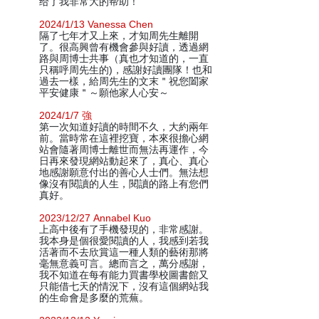
给了我非常大的帮助！
2024/1/13 Vanessa Chen
隔了七年才又上來，才知周先生離開
了。很高興曾有機會參與好讀，透過網
路與周博士共事（真也才知道的，一直
只稱呼周先生的)，感謝好讀團隊！也和
過去一樣，給周先生的文末＂祝您闔家
平安健康＂～願他家人心安～
2024/1/7 強
第一次知道好讀的時間不久，大約兩年
前。當時常在這裡挖寶，本來很擔心網
站會隨著周博士離世而無法再運作，今
日再來發現網站動起來了，真心、真心
地感謝願意付出的善心人士們。無法想
像沒有閱讀的人生，閱讀的路上有您們
真好。
2023/12/27 Annabel Kuo
上高中後有了手機發現的，非常感謝。
我本身是個很愛閱讀的人，我感到若我
活著而不去欣賞這一種人類的藝術那將
毫無意義可言。總而言之，萬分感謝，
我不知道在每有能力買書學校圖書館又
只能借七天的情況下，沒有這個網站我
的生命會是多麼的荒蕪。