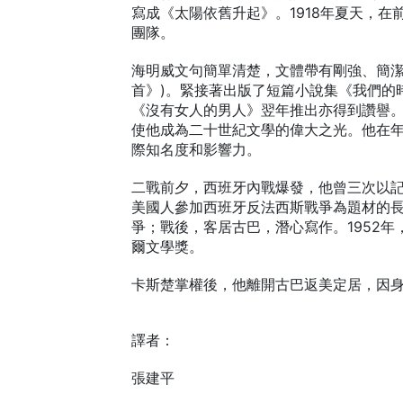
寫成《太陽依舊升起》。1918年夏天，在
團隊。
海明威文句簡單清楚，文體帶有剛強、簡潔
首》)。緊接著出版了短篇小說集《我們的
《沒有女人的男人》翌年推出亦得到讚譽
使他成為二十世紀文學的偉大之光。他在
際知名度和影響力。
二戰前夕，西班牙內戰爆發，他曾三次以
美國人參加西班牙反法西斯戰爭為題材的長
爭；戰後，客居古巴，潛心寫作。1952年
爾文學獎。
卡斯楚掌權後，他離開古巴返美定居，因身
譯者：
張建平