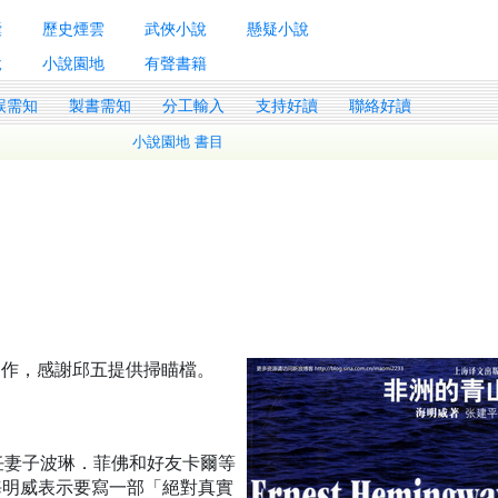
囊
歷史煙雲
武俠小說
懸疑小說
說
小說園地
有聲書籍
誤需知
製書需知
分工輸入
支持好讀
聯絡好讀
小說園地 書目
理製作，感謝邱五提供掃瞄檔。
第二任妻子波琳．菲佛和好友卡爾等
海明威表示要寫一部「絕對真實