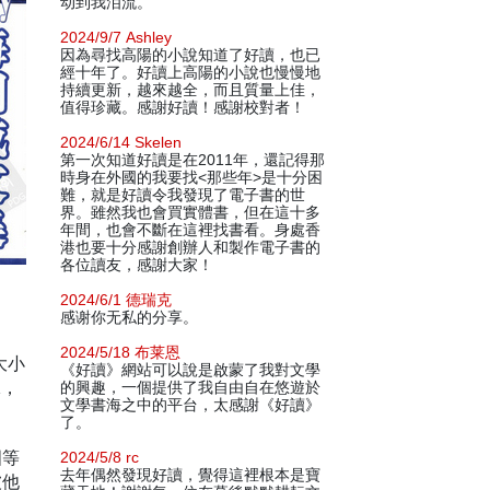
动到我泪流。
2024/9/7 Ashley
因為尋找高陽的小說知道了好讀，也已
經十年了。好讀上高陽的小說也慢慢地
持續更新，越來越全，而且質量上佳，
值得珍藏。感謝好讀！感謝校對者！
2024/6/14 Skelen
第一次知道好讀是在2011年，還記得那
時身在外國的我要找<那些年>是十分困
難，就是好讀令我發現了電子書的世
界。雖然我也會買實體書，但在這十多
年間，也會不斷在這裡找書看。身處香
港也要十分感謝創辦人和製作電子書的
各位讀友，感謝大家！
2024/6/1 德瑞克
感谢你无私的分享。
2024/5/18 布莱恩
大小
《好讀》網站可以說是啟蒙了我對文學
妹，
的興趣，一個提供了我自由自在悠遊於
文學書海之中的平台，太感謝《好讀》
了。
國等
2024/5/8 rc
去年偶然發現好讀，覺得這裡根本是寶
被他