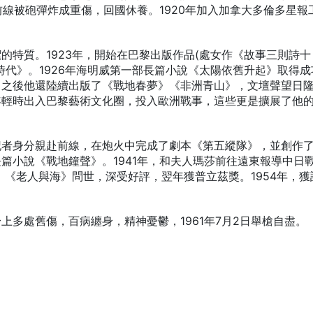
前線被砲彈炸成重傷，回國休養。1920年加入加拿大多倫多星報
的特質。1923年，開始在巴黎出版作品(處女作《故事三則詩十
時代》。1926年海明威第一部長篇小說《太陽依舊升起》取得成
。之後他還陸續出版了《戰地春夢》《非洲青山》，文壇聲望日
年輕時出入巴黎藝術文化圈，投入歐洲戰事，這些更是擴展了他
記者身分親赴前線，在炮火中完成了劇本《第五縱隊》，並創作
篇小說《戰地鐘聲》。1941年，和夫人瑪莎前往遠東報導中日
，《老人與海》問世，深受好評，翌年獲普立茲獎。1954年，獲
上多處舊傷，百病纏身，精神憂鬱，1961年7月2日舉槍自盡。