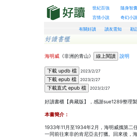
世紀百強
隨身智
言情小說
奇幻小
有關好讀
讀友需知
勘
海明威
《非洲的青山》
說明
2023/2/27
2023/2/27
2023/2/27
好讀書櫃【典藏版】，感謝sue1289整
本書簡介：
1933年11月至1934年2月，海明威攜
一同前往東非的肯尼亞去打獵。回來後，