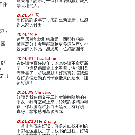
藏天地！謝謝每一位在幕後默默耕耘文
工作
學天地的人。
2024/5/7 呢
用好讀許多年了，感謝重新更新，也感
謝大家的付出！
功，
2024/4/4 R
隆，
這里居然能找到哈維爾．西耶拉的書！
的國
驚喜萬分！希望能讀到更多這位歷史小
說大師的作品！感恩每一位好讀團隊！
2024/3/14 Beatlebum
了以
在好讀挖寶好幾年，以為好讀不會更新
了，但還是偶爾會上來看看，沒想到又
戰
有新書了，超級感動！好讀真的陪我渡
諾貝
過好多個通勤的日子跟愜意的週末，謝
謝好讀！
2024/3/9 Christine
好讀是我這個文字工作者隨時隨地的好
朋友，我有空就上來，給我許多精神糧
食，伴我度過許多白天黑夜，有好讀，
真好！非常感謝幕後團隊。
2024/2/19 He Zhong
非常非常感谢好读，许多外面找不到的
书都在这里找到了，找书的过程，好读