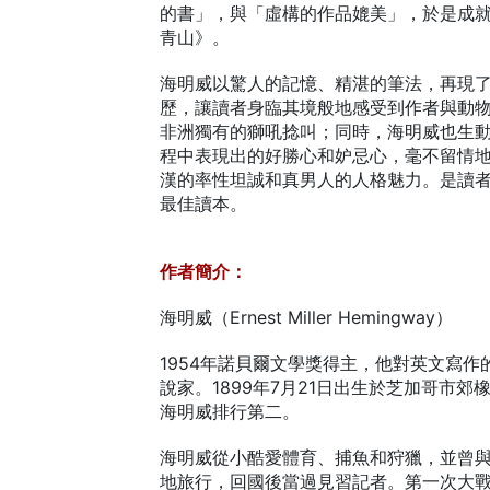
的書」，與「虛構的作品媲美」，於是成
青山》。
海明威以驚人的記憶、精湛的筆法，再現
歷，讓讀者身臨其境般地感受到作者與動
非洲獨有的獅吼捻叫；同時，海明威也生
程中表現出的好勝心和妒忌心，毫不留情
漢的率性坦誠和真男人的人格魅力。是讀
最佳讀本。
作者簡介：
海明威（Ernest Miller Hemingway）
1954年諾貝爾文學獎得主，他對英文寫
說家。1899年7月21日出生於芝加哥市
海明威排行第二。
海明威從小酷愛體育、捕魚和狩獵，並曾
地旅行，回國後當過見習記者。第一次大