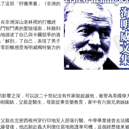
就了這部「狩獵專書」《非洲的
了在非洲深山老林裡的打獵經
物鬥智鬥勇的驚險場面，聆聽到
動地描述了自己與卡爾競爭的過
地「解剖」了自己，表現了男子
者零距離感受海明威獨特魅力的
作的影響之深，可以說二十世紀沒有作家能超越他，被譽為美國偉
郊橡樹園鎮，父親是醫生，母親從事音樂教育，家中有六個兄弟姊
與父親在北密西根州穿行印地安人部落行醫。中學畢業後曾去法
戰爆發後，他志願赴義大利擔任當地救護車司機，這個經歷後來