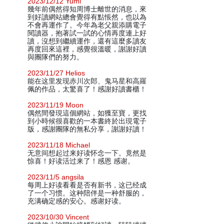
2023/12/12 Yumi
幾年前偶然得知周博士離世的消息，來
到好讀網站總會覺得有點悵然，也以為
不會再運作了。今年為老父親添購電子
閱讀器，抱著試一試的心情再度連上好
讀，沒想到繼續運作，還有這麼多讀友
再度回來這裡，感覺很溫暖，謝謝好讀
與團隊們的努力。
2023/11/27 Helios
能在这里发现赤川次郎、鬼马星和高羅
佩的作品，太驚喜了！感謝好讀書櫃！
2023/11/19 Moon
偶然間發現這個網站，如獲至寶，更找
到小時候很喜歡的一本書終於出現電子
版，感謝團隊的無私分享，謝謝好讀！
2023/11/18 Michael
无意间想起过来好读怀念一下。竟然是
惊喜！好读活过来了！感恩 感谢。
2023/11/5 angsila
每周上好读看看是否有新书，这已经成
了一个习惯。这种陪伴是一种舒服的，
充满确定感的安心。感谢好读。
2023/10/30 Vincent