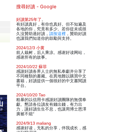
搜尋好讀 - Google
好讀第25年了
。
有好讀真好，有你也真好。但不知遍及
各地的你，究竟有多少。若你從未或很
久沒贊助過好讀，
請按這裡
，贊助好讀
也讓我們知道你的鼓勵與支持。
2024/12/3 小黄
前人栽树，后人乘凉。感谢好读网站，
感谢所有的故事。
2024/10/22 蘇菲
感謝好讀各界人士的無私奉獻并分享了
不同種類的書藏。在異地難以購買中文
書籍，好讀提供一個很好的中文書閱讀
平台。
2024/10/20 Tao
粗暴的以信用卡感謝好讀團隊的無償奉
獻。懇請各位讀友有錢出錢，有力出
力，讓好讀生生不息，也讓周博士恩澤
廣被不熄°
2024/9/13 maliang
感谢好读，无私的分享，伴我成长，感