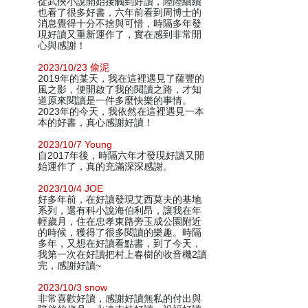
從武俠小說開始接觸到好讀，陸陸續續
也看了很多好書，六年前看到周博士的
消息覺得十分不捨與可惜，時隔多年發
現好讀又重新運作了，實在感到非常開
心與感謝！
2023/10/23 偷泥
2019年的某天，我在這裡遇見了薩豐的
風之影，便開啟了我的閱讀之路，才知
道原來閱讀是一件多麼快樂的事情。
2023年的今天，我依然在這裡遇見一本
本的好書，真心感謝好讀！
2023/10/7 Young
自2017年後，時隔六年才發現好讀又開
始運作了，真的充滿深深感謝。
2023/10/4 JOE
好多年前，在好讀發現艾西莫夫的基地
系列，還有科小說海伯利昂，讓我在年
輕歲月，住在忠孝東路旁玉成公園附近
的時候，獲得了很多閱讀的樂趣。時隔
多年，又想在好讀看點書，到了今天，
我第一次在好讀把村上春樹的收音機2讀
完，感謝好讀~
2023/10/3 snow
非常喜歡好讀，感謝好讀無私的付出與