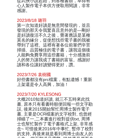
從武俠小說起始，到各種書類，幸得有
心人製作電子本供方便取用閱讀，非常
感謝。
2023/8/18 璐羽
第一次知道好讀是無意間發現的，並且
發現的那天令我驚喜且意外的是—剛好
是好讀復活不久之後，覺著應該是某種
莫名的緣分，促使想找些電子書的我被
帶到了這裡。這裡有著各位前輩們辛苦
掃描、品質極佳的電子書，讓我這個後
人能夠免費享用這些書籍，十分感激前
人的努力讓我成了書籍的富翁。感謝好
讀和各位讓好讀變得更好，讚。
2023/7/26 袁樹國
好些書都沒有prc檔案，有點遺憾！重新
上架還是令人高興，加油！
2023/7/20 KYLESONG
大概2010知道好讀, 就三不五時來此找
書, 原本只有看書時順便回報一些文字勘
誤, 後來2015開始幫忙周博士製作電子
書, 主要是OCR檔案的文字校對, 也曾經
掃瞄了一,二本書進行校對提供txt, 周博
士也幫忙製作了電子書格式上架, 非常感
念~ 可惜後來2016年中事忙, 暫停了校對
的支持, 再後來就是看到周博士由友人的