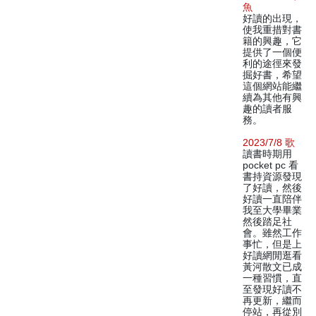
魚
好讀的出現，
使我重措對書
籍的興趣，它
提供了一個便
利的途徑來發
掘好書，希望
這個網站能繼
續為其他有興
趣的讀者服
務。
2023/7/8 歌
讀書時期用
pocket pc 看
書持資源發現
了好讀，然後
好讀一直陪伴
我至大學畢業
然後踏足社
會。雖然工作
事忙，但是上
好讀網閒逛看
黃河散文已成
一種習慣，直
至發現好讀不
再更新，繼而
停站，再從別