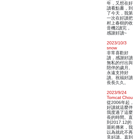
年，又想在好
讀看點書，到
了今天，我第
一次在好讀把
村上春樹的收
音機2讀完，
感謝好讀~
2023/10/3
snow
非常喜歡好
讀，感謝好讀
無私的付出與
陪伴的歲月。
永遠支持好
讀。祝福好讀
長長久久。
2023/9/24
Tomcat Chou
從2006年起，
好讀就這麼伴
我度過了這麼
長的時間。直
到2017.12的
噩耗傳來，我
以為就此不再
見好讀。直到