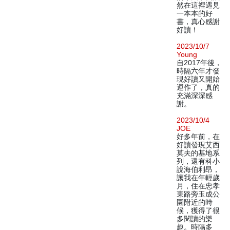
然在這裡遇見
一本本的好
書，真心感謝
好讀！
2023/10/7
Young
自2017年後，
時隔六年才發
現好讀又開始
運作了，真的
充滿深深感
謝。
2023/10/4
JOE
好多年前，在
好讀發現艾西
莫夫的基地系
列，還有科小
說海伯利昂，
讓我在年輕歲
月，住在忠孝
東路旁玉成公
園附近的時
候，獲得了很
多閱讀的樂
趣。時隔多