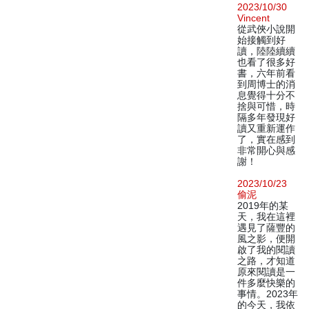
2023/10/30
Vincent
從武俠小說開
始接觸到好
讀，陸陸續續
也看了很多好
書，六年前看
到周博士的消
息覺得十分不
捨與可惜，時
隔多年發現好
讀又重新運作
了，實在感到
非常開心與感
謝！
2023/10/23
偷泥
2019年的某
天，我在這裡
遇見了薩豐的
風之影，便開
啟了我的閱讀
之路，才知道
原來閱讀是一
件多麼快樂的
事情。2023年
的今天，我依