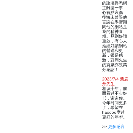
的論壇得悉網
主離世一事，
心有點哀傷，
後悔未曾跟他
言謝在學習期
間他的網站是
我的精神食
糧。見到好讀
重啟，有心人
延續好讀網站
的營運和更
新，很是感
激，對周先生
的貢獻亦致萬
分感謝！
2023/7/4 葉扁
舟先生
相识十年，前
面看过不少好
书，谢谢你。
今年时间更多
了，希望在
haodoo度过
更好的年华。
>>
更多感言