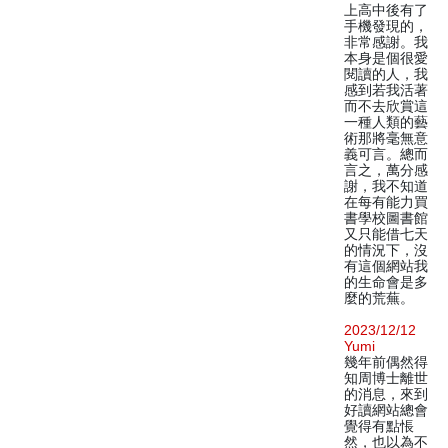
上高中後有了
手機發現的，
非常感謝。我
本身是個很愛
閱讀的人，我
感到若我活著
而不去欣賞這
一種人類的藝
術那將毫無意
義可言。總而
言之，萬分感
謝，我不知道
在每有能力買
書學校圖書館
又只能借七天
的情況下，沒
有這個網站我
的生命會是多
麼的荒蕪。
2023/12/12
Yumi
幾年前偶然得
知周博士離世
的消息，來到
好讀網站總會
覺得有點悵
然，也以為不