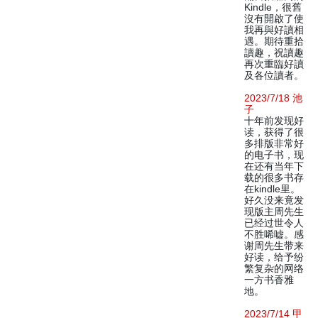
Kindle，很舊
沒有開啟了使
我再與好讀相
遇。期待重拾
讀趣，祝讀趣
再次重臨好讀
及各位讀者。
2023/7/18 池
子
十年前发现好
读，获得了很
多排版非常好
的电子书，现
在还有当年下
载的很多书存
在kindle里。
好久没来竟发
现版主周先生
已经过世令人
不胜唏嘘。感
谢周先生带来
好读，给予纷
繁复杂的网络
一方书香雅
地。
2023/7/14 甲