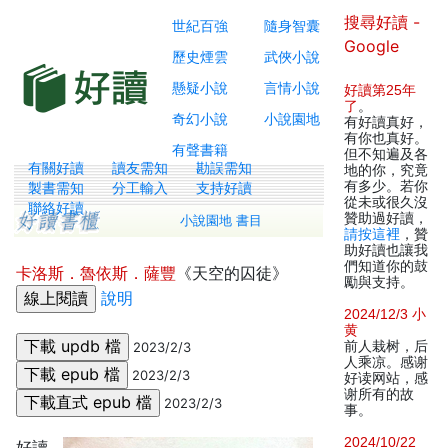
搜尋好讀 -
世紀百強
隨身智囊
Google
歷史煙雲
武俠小說
懸疑小說
言情小說
好讀第25年
了
。
奇幻小說
小說園地
有好讀真好，
有你也真好。
有聲書籍
但不知遍及各
有關好讀
讀友需知
勘誤需知
地的你，究竟
有多少。若你
製書需知
分工輸入
支持好讀
從未或很久沒
聯絡好讀
贊助過好讀，
小說園地 書目
請按這裡
，贊
助好讀也讓我
們知道你的鼓
卡洛斯．魯依斯．薩豐
《天空的囚徒》
勵與支持。
說明
2024/12/3 小
黄
前人栽树，后
2023/2/3
人乘凉。感谢
2023/2/3
好读网站，感
谢所有的故
2023/2/3
事。
2024/10/22
好讀