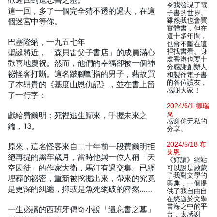
歡迎回到遺忘書之墓。
令我發現了電
這一回，多了一個完全猜不透的過去，在這
子書的世界。
個迷宮中等你。
雖然我也會買
實體書，但在
這十多年間，
巴塞隆納，一九五七年
也會不斷在這
聖誕將近，「森貝雷父子書店」的成員滿心
裡找書看。身
處香港也要十
歡喜地慶祝。然而，他們的幸福卻被一個神
分感謝創辦人
祕怪客打斷。這名跛腳斷指的男子，藉故買
和製作電子書
的各位讀友，
了本昂貴的《基度山恩仇記》，並在書上留
感謝大家！
了一行字：
2024/6/1 德瑞
克
獻給費爾明：死裡逃生歸來，手握未來之
感谢你无私的
鑰，13。
分享。
2024/5/18 布
原來，這名怪客來自二十年前一段費爾明拒
莱恩
絕再提的黑牢歲月，當時他與一位人稱「天
《好讀》網站
空囚徒」的作家大衛．馬汀有過交集。已經
可以說是啟蒙
了我對文學的
埋葬的祕密，重新被挖掘出來，帶來的究竟
興趣，一個提
是更深的糾纏，抑或是魚死網破的釋然……
供了我自由自
在悠遊於文學
書海之中的平
一生必讀的西班牙傳奇小說「遺忘書之墓」
台，太感謝