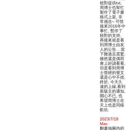
校對提供txt,
周博士也幫忙
製作了電子書
格式上架, 非
常感念~ 可惜
後來2016年中
事忙, 暫停了
校對的支持,
再後來就是看
到周博士由友
人的公告....當
下難過且震驚,
雖然還是偶而
會上好讀看看,
但是看到周博
士曾經的發文
還是心中不捨,
終於, 今天久
違的上線,看到
新版主的通知,
開心不已, 也
希望周博士在
天上也是同樣
歡欣.
2023/7/18
Mac
翻書抽屜內的