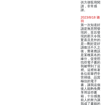
供方便取用閱
讀，非常感
謝。
2023/8/18 璐
羽
第一次知道好
讀是無意間發
現的，並且發
現的那天令我
驚喜且意外的
是—剛好是好
讀復活不久之
後，覺著應該
是某種莫名的
緣分，促使想
找些電子書的
我被帶到了這
裡。這裡有著
各位前輩們辛
苦掃描、品質
極佳的電子
書，讓我這個
後人能夠免費
享用這些書
籍，十分感激
前人的努力讓
我成了書籍的