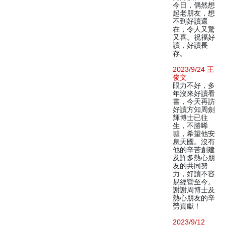
今日，偶然想
起老朋友，想
不到好讀還
在，令人又驚
又喜。祝福好
讀，好讀長
存。
2023/9/24 王
俊文
眼力不好，多
年沒來好讀看
書，今天再訪
好讀方知周劍
輝博士已往
生，不勝唏
噓，希望他安
息天國。沒有
他的辛苦創建
及許多熱心朋
友的共同努
力，好讀不容
易經營至今。
謝謝周博士及
熱心朋友的辛
勞貢獻！
2023/9/12