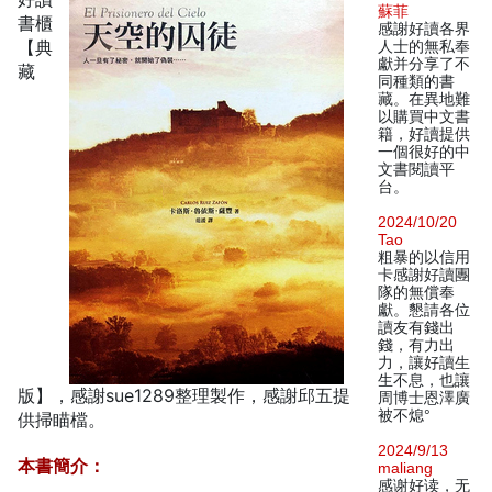
蘇菲
書櫃
感謝好讀各界
【典
人士的無私奉
獻并分享了不
藏
同種類的書
藏。在異地難
以購買中文書
籍，好讀提供
一個很好的中
文書閱讀平
台。
2024/10/20
Tao
粗暴的以信用
卡感謝好讀團
隊的無償奉
獻。懇請各位
讀友有錢出
錢，有力出
力，讓好讀生
生不息，也讓
版】，感謝sue1289整理製作，感謝邱五提
周博士恩澤廣
被不熄°
供掃瞄檔。
2024/9/13
本書簡介：
maliang
感谢好读，无