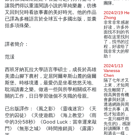
團隊。
讓我們得以重溫閱讀小說的單純樂趣，彷彿
又回到兒時看故事書的美好時光。他的作品
2024/2/19 He
Zhong
已譯為多種語言於全球五十多國出版，並囊
非常非常感谢
括多項殊榮。
好读，许多外
面找不到的书
都在这里找到
了，找书的过
譯者簡介：
程，好读给了
我非常大的帮
范湲
助！
2024/1/13
西班牙納瓦拉大學語言學碩士，成長於高雄
Vanessa
美濃山腳下農村，定居阿爾卑斯山麓的薩爾
Chen
隔了七年才又
斯堡。時移境遷，最愛仍是坐看悠悠天地、
上來，才知周
耽溺讀書之樂。做過一些與所學相關或不相
先生離開了。
很高興曾有機
關的工作，日日學習做個不失職的母親。
會參與好讀，
透過網路與周
已出版譯作：《風之影》《靈魂迷宮》《天
博士共事（真
也才知道的，
空的囚徒》《天使遊戲》《海上教堂》《雨
一直只稱呼周
中的3分58秒》《Good Luck：當幸運來敲
先生的)，感謝
門》《無形之城》《時間推銷員》《露露》
好讀團隊！也
和過去一樣，