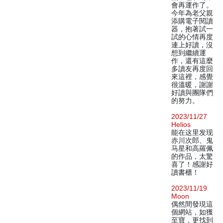
會再運作了。
今年為老父親
添購電子閱讀
器，抱著試一
試的心情再度
連上好讀，沒
想到繼續運
作，還有這麼
多讀友再度回
來這裡，感覺
很溫暖，謝謝
好讀與團隊們
的努力。
2023/11/27
Helios
能在这里发现
赤川次郎、鬼
马星和高羅佩
的作品，太驚
喜了！感謝好
讀書櫃！
2023/11/19
Moon
偶然間發現這
個網站，如獲
至寶，更找到