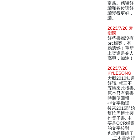
富翁。感謝好
讀和各位讓好
讀變得更好，
讚。
2023/7/26 袁
樹國
好些書都沒有
prc檔案，有
點遺憾！重新
上架還是令人
高興，加油！
2023/7/20
KYLESONG
大概2010知道
好讀, 就三不
五時來此找書,
原本只有看書
時順便回報一
些文字勘誤,
後來2015開始
幫忙周博士製
作電子書, 主
要是OCR檔案
的文字校對,
也曾經掃瞄了
一,二本書進行