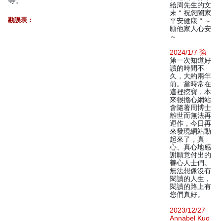
等。
給周先生的文
末＂祝您闔家
勘誤表：
平安健康＂～
願他家人心安
～
2024/1/7 強
第一次知道好
讀的時間不
久，大約兩年
前。當時常在
這裡挖寶，本
來很擔心網站
會隨著周博士
離世而無法再
運作，今日再
來發現網站動
起來了，真
心、真心地感
謝願意付出的
善心人士們。
無法想像沒有
閱讀的人生，
閱讀的路上有
您們真好。
2023/12/27
Annabel Kuo