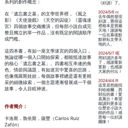
系列的創作概念：
《好讀》了。
2024/5/8 rc
在「遺忘書之墓」的文學世界裡，《風之
去年偶然發現
影》《天使遊戲》《天空的囚徒》《靈魂迷
好讀，覺得這
宮》四個故事交織搬演，但每部小說自成完
裡根本是寶藏
天地！謝謝每
整且獨立的單一作品，沒有既定的閱讀順序
一位在幕後默
或門檻。
默耕耘文學天
地的人。
這四本書，有如一座文學迷宮的四個入口，
2024/5/7 呢
無論從哪一個入口開始探索，都能抵達故事
用好讀許多年
了，感謝重新
的核心「遺忘書之墓」。四書相互串連的角
更新，也感謝
色、情節與議題，有如迷宮中驚喜的岔路，
大家的付出！
也像俄羅斯娃娃，每個故事裡總是還有更精
2024/4/4 R
采的細微線索，一個主題逐漸發展成一千個
這里居然能找
故事，令人目眩神迷。
到哈維爾．西
耶拉的書！驚
喜萬分！希望
能讀到更多這
作者簡介：
位歷史小說大
師的作品！感
恩每一位好讀
卡洛斯．魯依斯．薩豐（Carlos Ruiz
團隊！
Zafón）