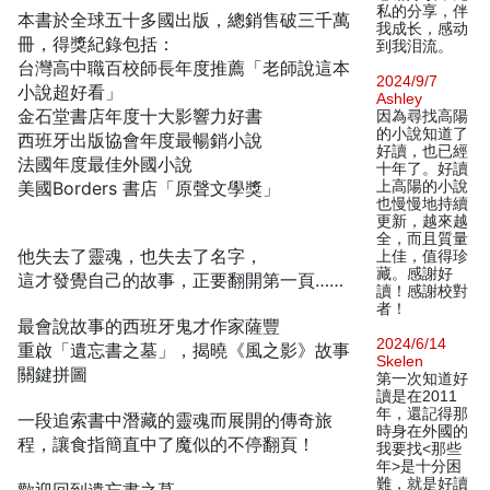
私的分享，伴
本書於全球五十多國出版，總銷售破三千萬
我成长，感动
冊，得獎紀錄包括：
到我泪流。
台灣高中職百校師長年度推薦「老師說這本
2024/9/7
小說超好看」
Ashley
金石堂書店年度十大影響力好書
因為尋找高陽
的小說知道了
西班牙出版協會年度最暢銷小說
好讀，也已經
法國年度最佳外國小說
十年了。好讀
美國Borders 書店「原聲文學獎」
上高陽的小說
也慢慢地持續
更新，越來越
全，而且質量
他失去了靈魂，也失去了名字，
上佳，值得珍
藏。感謝好
這才發覺自己的故事，正要翻開第一頁……
讀！感謝校對
者！
最會說故事的西班牙鬼才作家薩豐
2024/6/14
重啟「遺忘書之墓」，揭曉《風之影》故事
Skelen
關鍵拼圖
第一次知道好
讀是在2011
年，還記得那
一段追索書中潛藏的靈魂而展開的傳奇旅
時身在外國的
程，讓食指簡直中了魔似的不停翻頁！
我要找<那些
年>是十分困
難，就是好讀