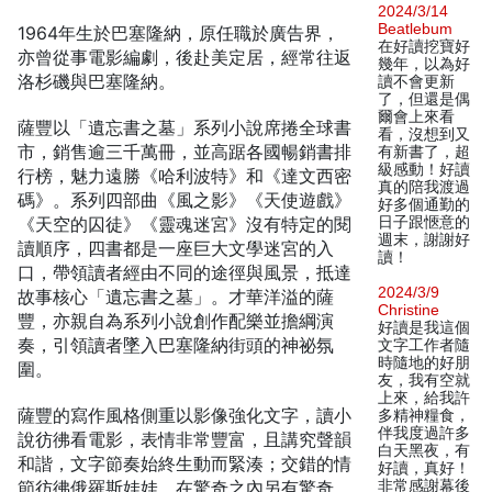
2024/3/14
Beatlebum
1964年生於巴塞隆納，原任職於廣告界，
在好讀挖寶好
亦曾從事電影編劇，後赴美定居，經常往返
幾年，以為好
洛杉磯與巴塞隆納。
讀不會更新
了，但還是偶
爾會上來看
薩豐以「遺忘書之墓」系列小說席捲全球書
看，沒想到又
市，銷售逾三千萬冊，並高踞各國暢銷書排
有新書了，超
級感動！好讀
行榜，魅力遠勝《哈利波特》和《達文西密
真的陪我渡過
碼》。系列四部曲《風之影》《天使遊戲》
好多個通勤的
《天空的囚徒》《靈魂迷宮》沒有特定的閱
日子跟愜意的
週末，謝謝好
讀順序，四書都是一座巨大文學迷宮的入
讀！
口，帶領讀者經由不同的途徑與風景，抵達
2024/3/9
故事核心「遺忘書之墓」。才華洋溢的薩
Christine
豐，亦親自為系列小說創作配樂並擔綱演
好讀是我這個
奏，引領讀者墜入巴塞隆納街頭的神祕氛
文字工作者隨
時隨地的好朋
圍。
友，我有空就
上來，給我許
薩豐的寫作風格側重以影像強化文字，讀小
多精神糧食，
伴我度過許多
說彷彿看電影，表情非常豐富，且講究聲韻
白天黑夜，有
和諧，文字節奏始終生動而緊湊；交錯的情
好讀，真好！
節彷彿俄羅斯娃娃，在驚奇之內另有驚奇，
非常感謝幕後