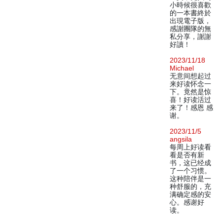
小時候很喜歡
的一本書終於
出現電子版，
感謝團隊的無
私分享，謝謝
好讀！
2023/11/18
Michael
无意间想起过
来好读怀念一
下。竟然是惊
喜！好读活过
来了！感恩 感
谢。
2023/11/5
angsila
每周上好读看
看是否有新
书，这已经成
了一个习惯。
这种陪伴是一
种舒服的，充
满确定感的安
心。感谢好
读。