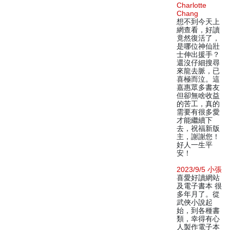
Charlotte
Chang
想不到今天上
網查看，好讀
竟然復活了，
是哪位神仙壯
士伸出援手？
還沒仔細搜尋
來龍去脈，已
喜極而泣。這
嘉惠眾多書友
但卻無啥收益
的苦工，真的
需要有很多愛
才能繼續下
去，祝福新版
主，謝謝您！
好人一生平
安！
2023/9/5 小張
喜愛好讀網站
及電子書本 很
多年月了。從
武俠小說起
始，到各種書
類，幸得有心
人製作電子本