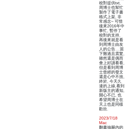
校對提供txt,
周博士也幫忙
製作了電子書
格式上架, 非
常感念~ 可惜
後來2016年中
事忙, 暫停了
校對的支持,
再後來就是看
到周博士由友
人的公告....當
下難過且震驚,
雖然還是偶而
會上好讀看看,
但是看到周博
士曾經的發文
還是心中不捨,
終於, 今天久
違的上線,看到
新版主的通知,
開心不已, 也
希望周博士在
天上也是同樣
歡欣.
2023/7/18
Mac
翻書抽屜內的