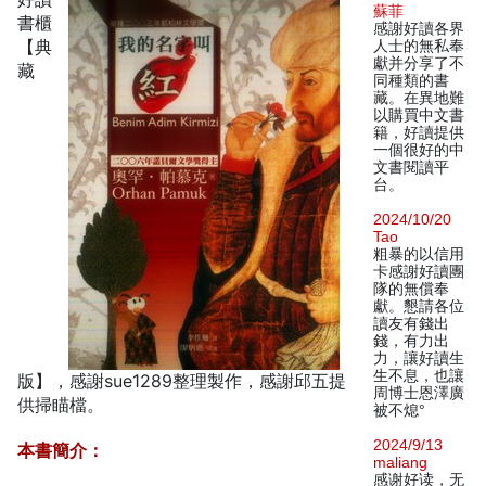
蘇菲
書櫃
感謝好讀各界
【典
人士的無私奉
獻并分享了不
藏
同種類的書
藏。在異地難
以購買中文書
籍，好讀提供
一個很好的中
文書閱讀平
台。
2024/10/20
Tao
粗暴的以信用
卡感謝好讀團
隊的無償奉
獻。懇請各位
讀友有錢出
錢，有力出
力，讓好讀生
生不息，也讓
版】，感謝sue1289整理製作，感謝邱五提
周博士恩澤廣
供掃瞄檔。
被不熄°
2024/9/13
本書簡介：
maliang
感谢好读，无