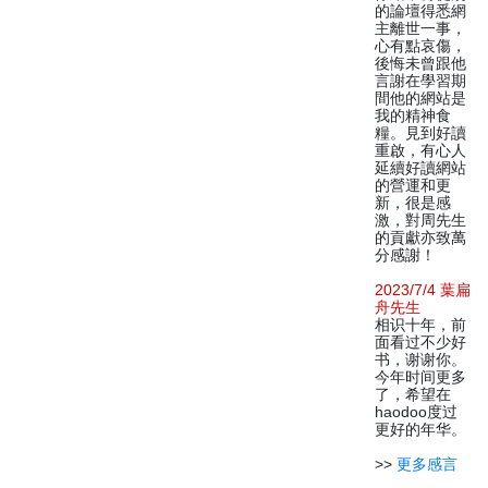
的論壇得悉網
主離世一事，
心有點哀傷，
後悔未曾跟他
言謝在學習期
間他的網站是
我的精神食
糧。見到好讀
重啟，有心人
延續好讀網站
的營運和更
新，很是感
激，對周先生
的貢獻亦致萬
分感謝！
2023/7/4 葉扁
舟先生
相识十年，前
面看过不少好
书，谢谢你。
今年时间更多
了，希望在
haodoo度过
更好的年华。
>>
更多感言