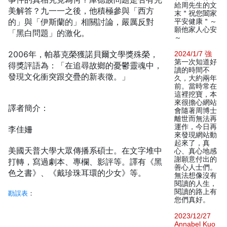
給周先生的文
美解答？九一一之後，他積極參與「西方
末＂祝您闔家
的」與「伊斯蘭的」相關討論，嚴厲反對
平安健康＂～
願他家人心安
「黑白問題」的激化。
～
2006年，帕慕克榮獲諾貝爾文學獎殊榮，
2024/1/7 強
第一次知道好
得獎評語為：「在追尋故鄉的憂鬱靈魂中，
讀的時間不
發現文化衝突跟交疊的新表徵。」
久，大約兩年
前。當時常在
這裡挖寶，本
來很擔心網站
譯者簡介：
會隨著周博士
離世而無法再
運作，今日再
李佳姍
來發現網站動
起來了，真
美國天普大學大眾傳播系碩士。在文字堆中
心、真心地感
謝願意付出的
打轉，寫過劇本、專欄、影評等。譯有《黑
善心人士們。
色之書》、《戴珍珠耳環的少女》等。
無法想像沒有
閱讀的人生，
閱讀的路上有
勘誤表
：
您們真好。
2023/12/27
Annabel Kuo