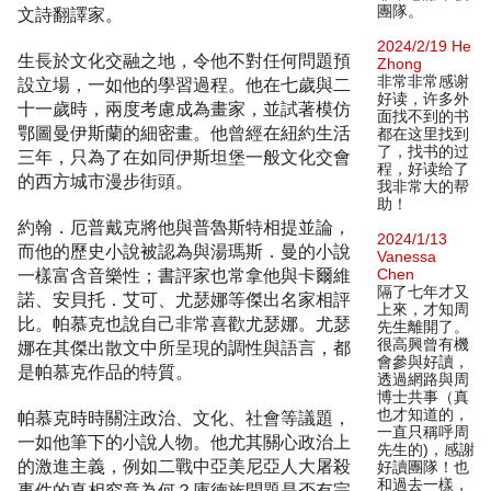
團隊。
文詩翻譯家。
2024/2/19 He
生長於文化交融之地，令他不對任何問題預
Zhong
非常非常感谢
設立場，一如他的學習過程。他在七歲與二
好读，许多外
十一歲時，兩度考慮成為畫家，並試著模仿
面找不到的书
鄂圖曼伊斯蘭的細密畫。他曾經在紐約生活
都在这里找到
了，找书的过
三年，只為了在如同伊斯坦堡一般文化交會
程，好读给了
的西方城市漫步街頭。
我非常大的帮
助！
約翰．厄普戴克將他與普魯斯特相提並論，
2024/1/13
而他的歷史小說被認為與湯瑪斯．曼的小說
Vanessa
一樣富含音樂性；書評家也常拿他與卡爾維
Chen
隔了七年才又
諾、安貝托．艾可、尤瑟娜等傑出名家相評
上來，才知周
比。帕慕克也說自己非常喜歡尤瑟娜。尤瑟
先生離開了。
很高興曾有機
娜在其傑出散文中所呈現的調性與語言，都
會參與好讀，
是帕慕克作品的特質。
透過網路與周
博士共事（真
也才知道的，
帕慕克時時關注政治、文化、社會等議題，
一直只稱呼周
一如他筆下的小說人物。他尤其關心政治上
先生的)，感謝
的激進主義，例如二戰中亞美尼亞人大屠殺
好讀團隊！也
和過去一樣，
事件的真相究竟為何？庫德族問題是否有完