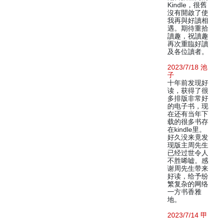
Kindle，很舊
沒有開啟了使
我再與好讀相
遇。期待重拾
讀趣，祝讀趣
再次重臨好讀
及各位讀者。
2023/7/18 池
子
十年前发现好
读，获得了很
多排版非常好
的电子书，现
在还有当年下
载的很多书存
在kindle里。
好久没来竟发
现版主周先生
已经过世令人
不胜唏嘘。感
谢周先生带来
好读，给予纷
繁复杂的网络
一方书香雅
地。
2023/7/14 甲