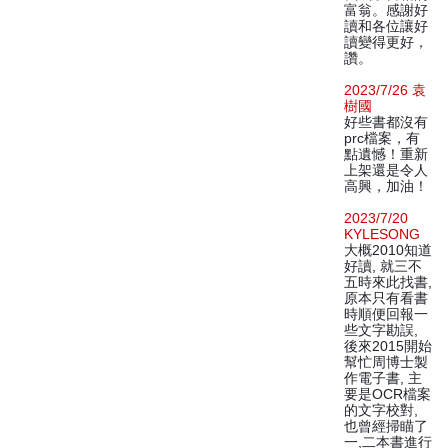
富翁。感謝好
讀和各位讓好
讀變得更好，
讚。
2023/7/26 袁
樹國
好些書都沒有
prc檔案，有
點遺憾！重新
上架還是令人
高興，加油！
2023/7/20
KYLESONG
大概2010知道
好讀, 就三不
五時來此找書,
原本只有看書
時順便回報一
些文字勘誤,
後來2015開始
幫忙周博士製
作電子書, 主
要是OCR檔案
的文字校對,
也曾經掃瞄了
一,二本書進行