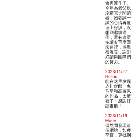
會再運作了。
今年為老父親
添購電子閱讀
器，抱著試一
試的心情再度
連上好讀，沒
想到繼續運
作，還有這麼
多讀友再度回
來這裡，感覺
很溫暖，謝謝
好讀與團隊們
的努力。
2023/11/27
Helios
能在这里发现
赤川次郎、鬼
马星和高羅佩
的作品，太驚
喜了！感謝好
讀書櫃！
2023/11/19
Moon
偶然間發現這
個網站，如獲
至寶，更找到