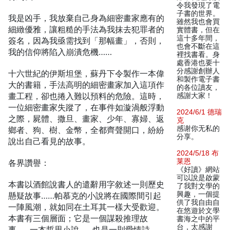
令我發現了電
子書的世界。
我是凶手，我放棄自己身為細密畫家應有的
雖然我也會買
細緻優雅，讓粗糙的手法為我抹去犯罪者的
實體書，但在
這十多年間，
簽名，因為我亟需找到「那幅畫」，否則，
也會不斷在這
我的信仰將陷入崩潰危機……
裡找書看。身
處香港也要十
分感謝創辦人
十六世紀的伊斯坦堡，蘇丹下令製作一本偉
和製作電子書
大的書籍，手法高明的細密畫家加入這項作
的各位讀友，
畫工程，卻也捲入難以預料的危險。這時，
感謝大家！
一位細密畫家失蹤了，在事件如漩渦般浮動
2024/6/1 德瑞
之際，屍體、撒旦、畫家、少年、寡婦、返
克
感谢你无私的
鄉者、狗、樹、金幣，全都齊聲開口，紛紛
分享。
說出自己看見的故事。
2024/5/18 布
莱恩
各界讚譽：
《好讀》網站
可以說是啟蒙
本書以酒館說書人的遣辭用字敘述一則歷史
了我對文學的
興趣，一個提
懸疑故事……帕慕克的小說將在國際間引起
供了我自由自
一陣風潮，就如同在土耳其一樣大受歡迎。
在悠遊於文學
本書有三個層面；它是一個謀殺推理故
書海之中的平
台，太感謝
事……一本哲思小說……也是一則愛情詩