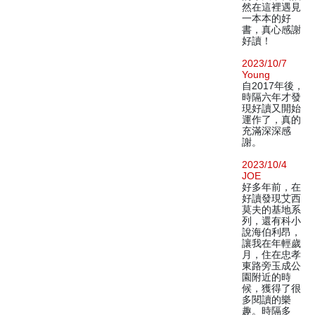
然在這裡遇見
一本本的好
書，真心感謝
好讀！
2023/10/7
Young
自2017年後，
時隔六年才發
現好讀又開始
運作了，真的
充滿深深感
謝。
2023/10/4
JOE
好多年前，在
好讀發現艾西
莫夫的基地系
列，還有科小
說海伯利昂，
讓我在年輕歲
月，住在忠孝
東路旁玉成公
園附近的時
候，獲得了很
多閱讀的樂
趣。時隔多