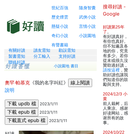
搜尋好讀 -
世紀百強
隨身智囊
Google
歷史煙雲
武俠小說
懸疑小說
言情小說
好讀第25年
了
。
奇幻小說
小說園地
有好讀真好，
有你也真好。
有聲書籍
但不知遍及各
有關好讀
讀友需知
勘誤需知
地的你，究竟
有多少。若你
製書需知
分工輸入
支持好讀
從未或很久沒
聯絡好讀
贊助過好讀，
小說園地 書目
請按這裡
，贊
助好讀也讓我
們知道你的鼓
奧罕‧帕慕克
《我的名字叫紅》
勵與支持。
說明
2024/12/3 小
黄
前人栽树，后
2023/1/11
人乘凉。感谢
2023/1/11
好读网站，感
谢所有的故
2023/1/11
事。
2024/10/22
好讀