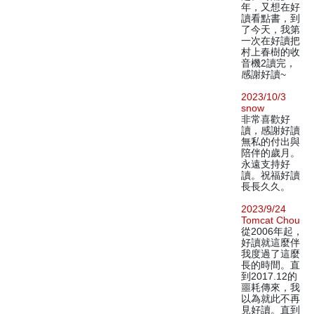
年，又想在好
讀看點書，到
了今天，我第
一次在好讀把
村上春樹的收
音機2讀完，
感謝好讀~
2023/10/3
snow
非常喜歡好
讀，感謝好讀
無私的付出與
陪伴的歲月。
永遠支持好
讀。祝福好讀
長長久久。
2023/9/24
Tomcat Chou
從2006年起，
好讀就這麼伴
我度過了這麼
長的時間。直
到2017.12的
噩耗傳來，我
以為就此不再
見好讀。直到