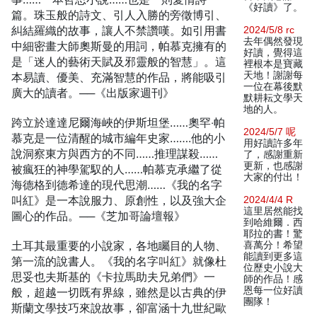
《好讀》了。
篇。珠玉般的詩文、引人入勝的旁徵博引、
糾結羅織的故事，讓人不禁讚嘆。如引用書
2024/5/8 rc
去年偶然發現
中細密畫大師奧斯曼的用詞，帕慕克擁有的
好讀，覺得這
是「迷人的藝術天賦及邪靈般的智慧」。這
裡根本是寶藏
天地！謝謝每
本易讀、優美、充滿智慧的作品，將能吸引
一位在幕後默
廣大的讀者。──《出版家週刊》
默耕耘文學天
地的人。
跨立於達達尼爾海峽的伊斯坦堡……奧罕‧帕
2024/5/7 呢
慕克是一位清醒的城市編年史家…….他的小
用好讀許多年
說洞察東方與西方的不同……推理謀殺……
了，感謝重新
更新，也感謝
被瘋狂的神學駕馭的人……帕慕克承繼了從
大家的付出！
海德格到德希達的現代思潮……《我的名字
叫紅》是一本說服力、原創性，以及強大企
2024/4/4 R
這里居然能找
圖心的作品。──《芝加哥論壇報》
到哈維爾．西
耶拉的書！驚
土耳其最重要的小說家，各地矚目的人物、
喜萬分！希望
能讀到更多這
第一流的說書人。《我的名字叫紅》就像杜
位歷史小說大
思妥也夫斯基的《卡拉馬助夫兄弟們》一
師的作品！感
恩每一位好讀
般，超越一切既有界線，雖然是以古典的伊
團隊！
斯蘭文學技巧來說故事，卻富涵十九世紀歐