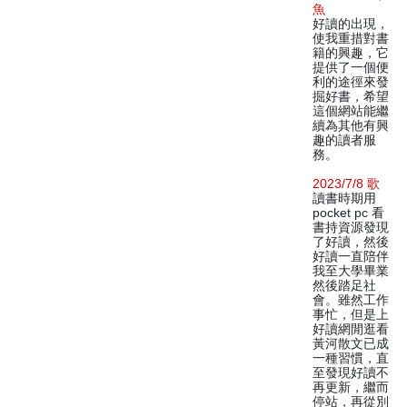
魚
好讀的出現，
使我重措對書
籍的興趣，它
提供了一個便
利的途徑來發
掘好書，希望
這個網站能繼
續為其他有興
趣的讀者服
務。
2023/7/8 歌
讀書時期用
pocket pc 看
書持資源發現
了好讀，然後
好讀一直陪伴
我至大學畢業
然後踏足社
會。雖然工作
事忙，但是上
好讀網閒逛看
黃河散文已成
一種習慣，直
至發現好讀不
再更新，繼而
停站，再從別