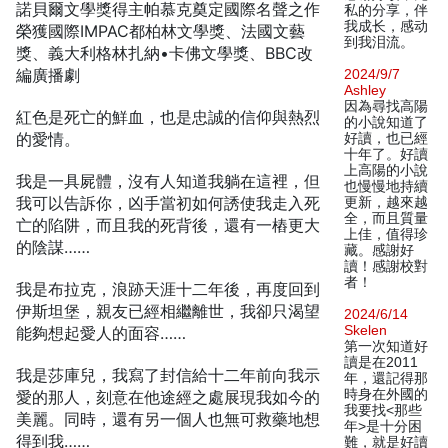
諾貝爾文學獎得主帕慕克奠定國際名聲之作
私的分享，伴
我成长，感动
榮獲國際IMPAC都柏林文學獎、法國文藝
到我泪流。
獎、義大利格林扎納•卡佛文學獎、BBC改
編廣播劇
2024/9/7
Ashley
因為尋找高陽
紅色是死亡的鮮血，也是忠誠的信仰與熱烈
的小說知道了
的愛情。
好讀，也已經
十年了。好讀
上高陽的小說
我是一具屍體，沒有人知道我躺在這裡，但
也慢慢地持續
我可以告訴你，凶手當初如何誘使我走入死
更新，越來越
全，而且質量
亡的陷阱，而且我的死背後，還有一樁更大
上佳，值得珍
的陰謀……
藏。感謝好
讀！感謝校對
者！
我是布拉克，浪跡天涯十二年後，再度回到
伊斯坦堡，親友已經相繼離世，我卻只渴望
2024/6/14
Skelen
能夠想起愛人的面容……
第一次知道好
讀是在2011
我是莎庫兒，我寫了封信給十二年前向我示
年，還記得那
時身在外國的
愛的那人，刻意在他途經之處展現我如今的
我要找<那些
美麗。同時，還有另一個人也無可救藥地想
年>是十分困
得到我……
難，就是好讀