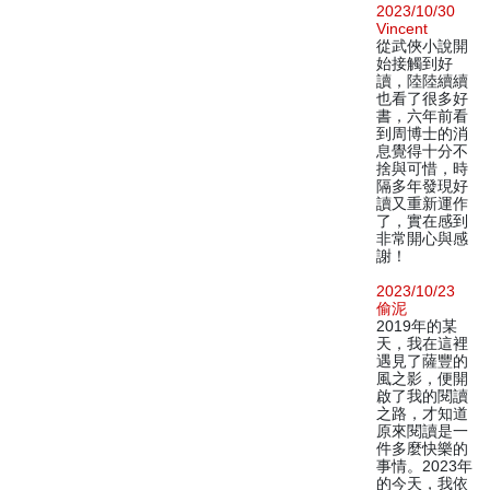
2023/10/30
Vincent
從武俠小說開
始接觸到好
讀，陸陸續續
也看了很多好
書，六年前看
到周博士的消
息覺得十分不
捨與可惜，時
隔多年發現好
讀又重新運作
了，實在感到
非常開心與感
謝！
2023/10/23
偷泥
2019年的某
天，我在這裡
遇見了薩豐的
風之影，便開
啟了我的閱讀
之路，才知道
原來閱讀是一
件多麼快樂的
事情。2023年
的今天，我依