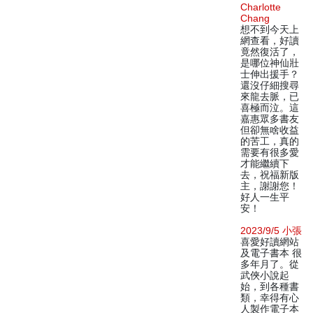
Charlotte
Chang
想不到今天上
網查看，好讀
竟然復活了，
是哪位神仙壯
士伸出援手？
還沒仔細搜尋
來龍去脈，已
喜極而泣。這
嘉惠眾多書友
但卻無啥收益
的苦工，真的
需要有很多愛
才能繼續下
去，祝福新版
主，謝謝您！
好人一生平
安！
2023/9/5 小張
喜愛好讀網站
及電子書本 很
多年月了。從
武俠小說起
始，到各種書
類，幸得有心
人製作電子本