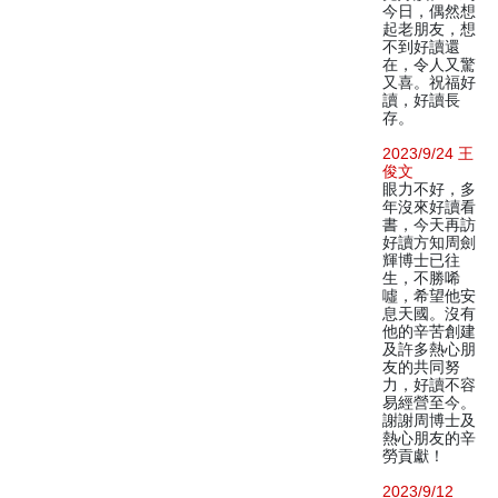
今日，偶然想
起老朋友，想
不到好讀還
在，令人又驚
又喜。祝福好
讀，好讀長
存。
2023/9/24 王
俊文
眼力不好，多
年沒來好讀看
書，今天再訪
好讀方知周劍
輝博士已往
生，不勝唏
噓，希望他安
息天國。沒有
他的辛苦創建
及許多熱心朋
友的共同努
力，好讀不容
易經營至今。
謝謝周博士及
熱心朋友的辛
勞貢獻！
2023/9/12