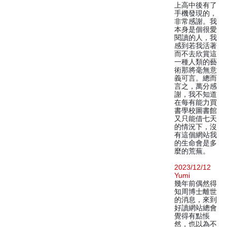
上高中後有了
手機發現的，
非常感謝。我
本身是個很愛
閱讀的人，我
感到若我活著
而不去欣賞這
一種人類的藝
術那將毫無意
義可言。總而
言之，萬分感
謝，我不知道
在每有能力買
書學校圖書館
又只能借七天
的情況下，沒
有這個網站我
的生命會是多
麼的荒蕪。
2023/12/12
Yumi
幾年前偶然得
知周博士離世
的消息，來到
好讀網站總會
覺得有點悵
然，也以為不