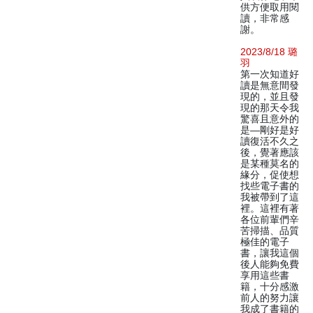
供方便取用閱
讀，非常感
謝。
2023/8/18 璐
羽
第一次知道好
讀是無意間發
現的，並且發
現的那天令我
驚喜且意外的
是—剛好是好
讀復活不久之
後，覺著應該
是某種莫名的
緣分，促使想
找些電子書的
我被帶到了這
裡。這裡有著
各位前輩們辛
苦掃描、品質
極佳的電子
書，讓我這個
後人能夠免費
享用這些書
籍，十分感激
前人的努力讓
我成了書籍的