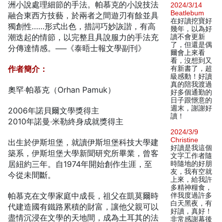
洲小說處理細節的手法。帕慕克的小說技法
2024/3/14
Beatlebum
融合東西方技藝，於兩者之間遊刃有餘並具
在好讀挖寶好
獨創性……形式出色，措詞巧妙詼諧，有高
幾年，以為好
潮迭起的情節，以完整且具說服力的手法充
讀不會更新
了，但還是偶
分傳達情感。──《泰晤士報文學副刊》
爾會上來看
看，沒想到又
作者簡介：
有新書了，超
級感動！好讀
真的陪我渡過
奧罕‧帕慕克（Orhan Pamuk）
好多個通勤的
日子跟愜意的
週末，謝謝好
2006年諾貝爾文學獎得主
讀！
2010年諾曼‧米勒終身成就獎得主
2024/3/9
Christine
出生於伊斯坦堡，就讀伊斯坦堡科技大學建
好讀是我這個
築系，伊斯坦堡大學新聞研究所畢業，曾客
文字工作者隨
居紐約三年。自1974年開始創作生涯，至
時隨地的好朋
友，我有空就
今從未間斷。
上來，給我許
多精神糧食，
帕慕克在文學家庭中成長，祖父在凱莫爾時
伴我度過許多
白天黑夜，有
代建造國有鐵路累積的財富，讓他父親可以
好讀，真好！
盡情沉浸在文學的天地間，成為土耳其的法
非常感謝幕後