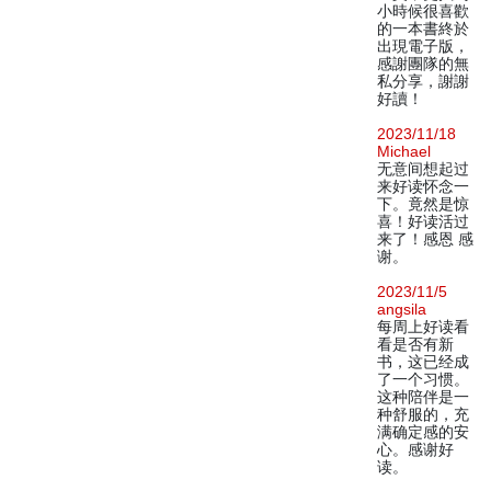
小時候很喜歡
的一本書終於
出現電子版，
感謝團隊的無
私分享，謝謝
好讀！
2023/11/18
Michael
无意间想起过
来好读怀念一
下。竟然是惊
喜！好读活过
来了！感恩 感
谢。
2023/11/5
angsila
每周上好读看
看是否有新
书，这已经成
了一个习惯。
这种陪伴是一
种舒服的，充
满确定感的安
心。感谢好
读。