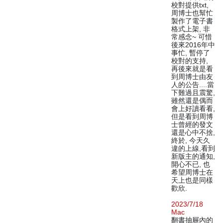
校對提供txt,
周博士也幫忙
製作了電子書
格式上架, 非
常感念~ 可惜
後來2016年中
事忙, 暫停了
校對的支持,
再後來就是看
到周博士由友
人的公告....當
下難過且震驚,
雖然還是偶而
會上好讀看看,
但是看到周博
士曾經的發文
還是心中不捨,
終於, 今天久
違的上線,看到
新版主的通知,
開心不已, 也
希望周博士在
天上也是同樣
歡欣.
2023/7/18
Mac
翻書抽屜內的