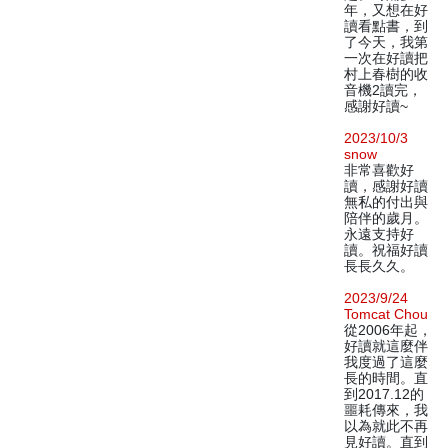
年，又想在好
讀看點書，到
了今天，我第
一次在好讀把
村上春樹的收
音機2讀完，
感謝好讀~
2023/10/3
snow
非常喜歡好
讀，感謝好讀
無私的付出與
陪伴的歲月。
永遠支持好
讀。祝福好讀
長長久久。
2023/9/24
Tomcat Chou
從2006年起，
好讀就這麼伴
我度過了這麼
長的時間。直
到2017.12的
噩耗傳來，我
以為就此不再
見好讀。直到