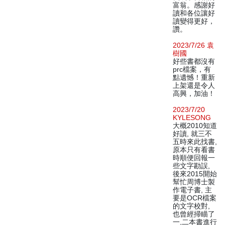
富翁。感謝好
讀和各位讓好
讀變得更好，
讚。
2023/7/26 袁
樹國
好些書都沒有
prc檔案，有
點遺憾！重新
上架還是令人
高興，加油！
2023/7/20
KYLESONG
大概2010知道
好讀, 就三不
五時來此找書,
原本只有看書
時順便回報一
些文字勘誤,
後來2015開始
幫忙周博士製
作電子書, 主
要是OCR檔案
的文字校對,
也曾經掃瞄了
一,二本書進行