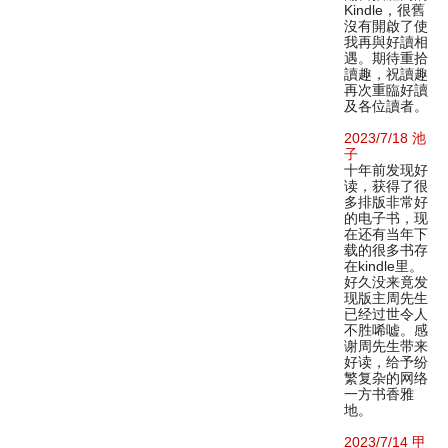
Kindle，很舊
沒有開啟了使
我再與好讀相
遇。期待重拾
讀趣，祝讀趣
再次重臨好讀
及各位讀者。
2023/7/18 池
子
十年前发现好
读，获得了很
多排版非常好
的电子书，现
在还有当年下
载的很多书存
在kindle里。
好久没来竟发
现版主周先生
已经过世令人
不胜唏嘘。感
谢周先生带来
好读，给予纷
繁复杂的网络
一方书香雅
地。
2023/7/14 甲