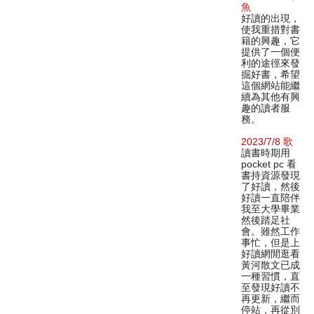
魚
好讀的出現，
使我重措對書
籍的興趣，它
提供了一個便
利的途徑來發
掘好書，希望
這個網站能繼
續為其他有興
趣的讀者服
務。
2023/7/8 歌
讀書時期用
pocket pc 看
書持資源發現
了好讀，然後
好讀一直陪伴
我至大學畢業
然後踏足社
會。雖然工作
事忙，但是上
好讀網閒逛看
黃河散文已成
一種習慣，直
至發現好讀不
再更新，繼而
停站，再從別