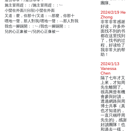
團隊。
施主冒雨趕：：/施主冒雨趕：：﹂
小蠻在外面/(分段)小蠻在外面
2024/2/19 He
又道：麼，你那十/又道：﹁那麼，你那十
Zhong
嘿地一聲，那人對我/嘿地一聲：﹁那人對我
非常非常感谢
我也一腳踢開：：﹂/我也一腳踢開：：
好读，许多外
面找不到的书
兒的心正象被一/兒的心正像被一
都在这里找到
了，找书的过
程，好读给了
我非常大的帮
助！
2024/1/13
Vanessa
Chen
隔了七年才又
上來，才知周
先生離開了。
很高興曾有機
會參與好讀，
透過網路與周
博士共事（真
也才知道的，
一直只稱呼周
先生的)，感謝
好讀團隊！也
和過去一樣，