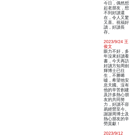
今日，偶然想
起老朋友，想
不到好讀還
在，令人又驚
又喜。祝福好
讀，好讀長
存。
2023/9/24 王
俊文
眼力不好，多
年沒來好讀看
書，今天再訪
好讀方知周劍
輝博士已往
生，不勝唏
噓，希望他安
息天國。沒有
他的辛苦創建
及許多熱心朋
友的共同努
力，好讀不容
易經營至今。
謝謝周博士及
熱心朋友的辛
勞貢獻！
2023/9/12