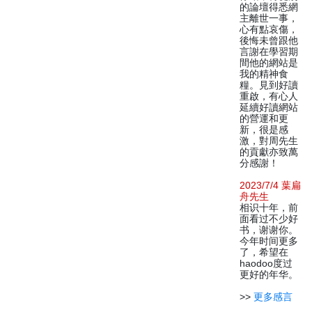
的論壇得悉網
主離世一事，
心有點哀傷，
後悔未曾跟他
言謝在學習期
間他的網站是
我的精神食
糧。見到好讀
重啟，有心人
延續好讀網站
的營運和更
新，很是感
激，對周先生
的貢獻亦致萬
分感謝！
2023/7/4 葉扁
舟先生
相识十年，前
面看过不少好
书，谢谢你。
今年时间更多
了，希望在
haodoo度过
更好的年华。
>>
更多感言