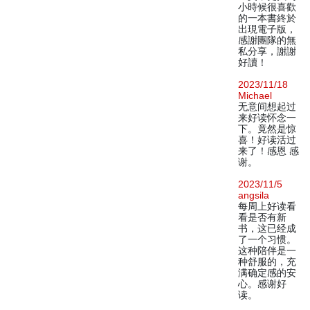
小時候很喜歡
的一本書終於
出現電子版，
感謝團隊的無
私分享，謝謝
好讀！
2023/11/18
Michael
无意间想起过
来好读怀念一
下。竟然是惊
喜！好读活过
来了！感恩 感
谢。
2023/11/5
angsila
每周上好读看
看是否有新
书，这已经成
了一个习惯。
这种陪伴是一
种舒服的，充
满确定感的安
心。感谢好
读。