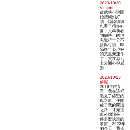
2023/10/30
Vincent
從武俠小說開
始接觸到好
讀，陸陸續續
也看了很多好
書，六年前看
到周博士的消
息覺得十分不
捨與可惜，時
隔多年發現好
讀又重新運作
了，實在感到
非常開心與感
謝！
2023/10/23
偷泥
2019年的某
天，我在這裡
遇見了薩豐的
風之影，便開
啟了我的閱讀
之路，才知道
原來閱讀是一
件多麼快樂的
事情。2023年
的今天，我依