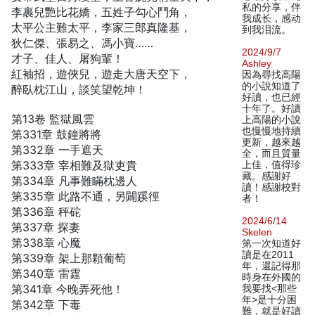
私的分享，伴
李裹兒艷比花嬌，五姓子勾心鬥角，
我成长，感动
太平公主難太平，李家三郎真隆基，
到我泪流。
狄仁傑、張易之、馮小寶……
2024/9/7
才子、佳人、屠狗輩！
Ashley
紅袖招，遊俠兒，遊走大唐天空下，
因為尋找高陽
的小說知道了
醉臥枕江山，談笑望乾坤！
好讀，也已經
十年了。好讀
第13卷 監獄風雲
上高陽的小說
也慢慢地持續
第331章 鼓鐘將將
更新，越來越
第332章 一手遮天
全，而且質量
第333章 宰相難及獄吏貴
上佳，值得珍
藏。感謝好
第334章 凡事難瞞枕邊人
讀！感謝校對
第335章 此路不通，另闢蹊徑
者！
第336章 秤砣
2024/6/14
第337章 探妻
Skelen
第338章 心魔
第一次知道好
讀是在2011
第339章 架上那顆葡萄
年，還記得那
第340章 雷霆
時身在外國的
第341章 今晚弄死他！
我要找<那些
年>是十分困
第342章 下毒
難，就是好讀