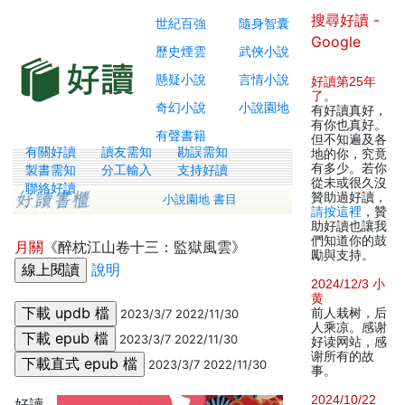
搜尋好讀 -
世紀百強
隨身智囊
Google
歷史煙雲
武俠小說
懸疑小說
言情小說
好讀第25年
了
。
奇幻小說
小說園地
有好讀真好，
有你也真好。
有聲書籍
但不知遍及各
有關好讀
讀友需知
勘誤需知
地的你，究竟
有多少。若你
製書需知
分工輸入
支持好讀
從未或很久沒
聯絡好讀
贊助過好讀，
小說園地 書目
請按這裡
，贊
助好讀也讓我
們知道你的鼓
月關
《醉枕江山卷十三：監獄風雲》
勵與支持。
說明
2024/12/3 小
黄
前人栽树，后
2023/3/7 2022/11/30
人乘凉。感谢
2023/3/7 2022/11/30
好读网站，感
谢所有的故
2023/3/7 2022/11/30
事。
2024/10/22
好讀