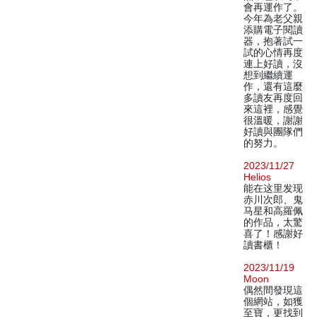
會再運作了。
今年為老父親
添購電子閱讀
器，抱著試一
試的心情再度
連上好讀，沒
想到繼續運
作，還有這麼
多讀友再度回
來這裡，感覺
很溫暖，謝謝
好讀與團隊們
的努力。
2023/11/27
Helios
能在这里发现
赤川次郎、鬼
马星和高羅佩
的作品，太驚
喜了！感謝好
讀書櫃！
2023/11/19
Moon
偶然間發現這
個網站，如獲
至寶，更找到