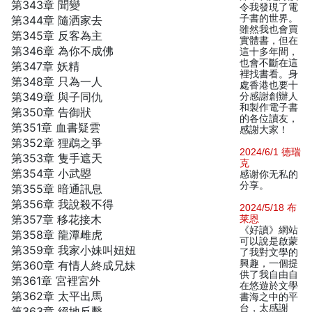
第343章 聞變
令我發現了電
子書的世界。
第344章 隨洒家去
雖然我也會買
第345章 反客為主
實體書，但在
第346章 為你不成佛
這十多年間，
也會不斷在這
第347章 妖精
裡找書看。身
第348章 只為一人
處香港也要十
第349章 與子同仇
分感謝創辦人
和製作電子書
第350章 告御狀
的各位讀友，
第351章 血書疑雲
感謝大家！
第352章 狸鵡之爭
2024/6/1 德瑞
第353章 隻手遮天
克
第354章 小武曌
感谢你无私的
分享。
第355章 暗通訊息
第356章 我說殺不得
2024/5/18 布
第357章 移花接木
莱恩
《好讀》網站
第358章 龍潭雌虎
可以說是啟蒙
第359章 我家小妹叫妞妞
了我對文學的
興趣，一個提
第360章 有情人終成兄妹
供了我自由自
第361章 宮裡宮外
在悠遊於文學
第362章 太平出馬
書海之中的平
台，太感謝
第363章 絕地反擊