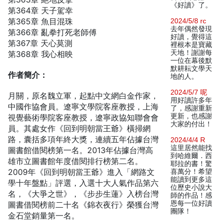
《好讀》了。
第364章 天子駕幸
第365章 魚目混珠
2024/5/8 rc
去年偶然發現
第366章 亂拳打死老師傅
好讀，覺得這
第367章 天心莫測
裡根本是寶藏
天地！謝謝每
第368章 我心相映
一位在幕後默
默耕耘文學天
作者簡介：
地的人。
2024/5/7 呢
月關，原名魏立軍，起點中文網白金作家，
用好讀許多年
中國作協會員。遼寧文學院客座教授，上海
了，感謝重新
更新，也感謝
視覺藝術學院客座教授，遼寧政協知聯會會
大家的付出！
員。其處女作《回到明朝當王爺》橫掃網
路，囊括多項年終大獎，連續五年佔據台灣
2024/4/4 R
這里居然能找
圖書館借閱榜第一名。2013年佔據台灣高
到哈維爾．西
雄市立圖書館年度借閱排行榜第二名。
耶拉的書！驚
2009年《回到明朝當王爺》進入「網路文
喜萬分！希望
能讀到更多這
學十年盤點」評選，入選十大人氣作品第六
位歷史小說大
名，《大爭之世》，《步步生蓮》入榜台灣
師的作品！感
恩每一位好讀
圖書借閱榜前二十名《錦衣夜行》榮獲台灣
團隊！
金石堂銷量第一名。