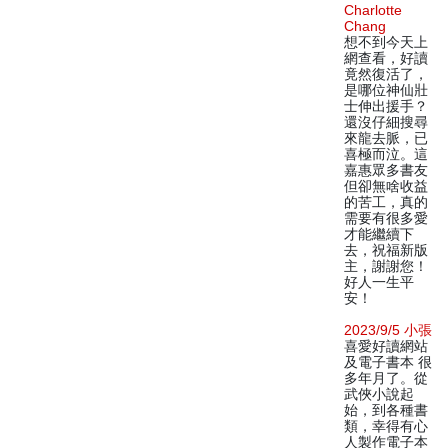
Charlotte
Chang
想不到今天上
網查看，好讀
竟然復活了，
是哪位神仙壯
士伸出援手？
還沒仔細搜尋
來龍去脈，已
喜極而泣。這
嘉惠眾多書友
但卻無啥收益
的苦工，真的
需要有很多愛
才能繼續下
去，祝福新版
主，謝謝您！
好人一生平
安！
2023/9/5 小張
喜愛好讀網站
及電子書本 很
多年月了。從
武俠小說起
始，到各種書
類，幸得有心
人製作電子本