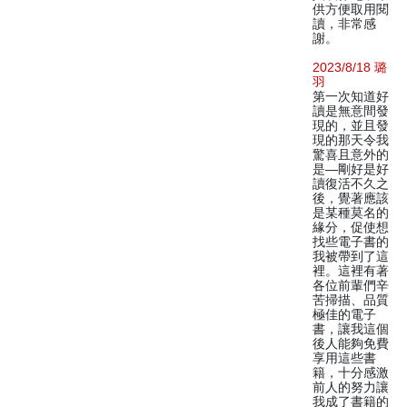
供方便取用閱
讀，非常感
謝。
2023/8/18 璐
羽
第一次知道好
讀是無意間發
現的，並且發
現的那天令我
驚喜且意外的
是—剛好是好
讀復活不久之
後，覺著應該
是某種莫名的
緣分，促使想
找些電子書的
我被帶到了這
裡。這裡有著
各位前輩們辛
苦掃描、品質
極佳的電子
書，讓我這個
後人能夠免費
享用這些書
籍，十分感激
前人的努力讓
我成了書籍的