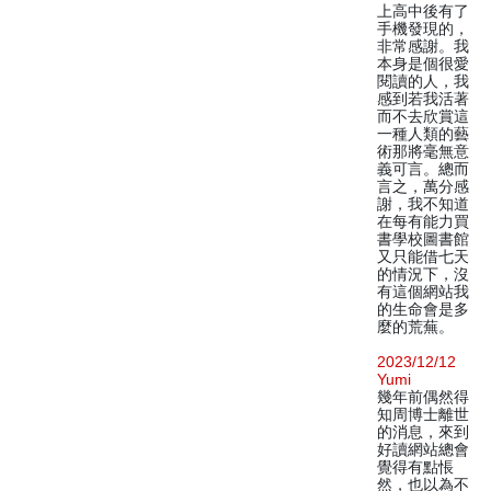
上高中後有了
手機發現的，
非常感謝。我
本身是個很愛
閱讀的人，我
感到若我活著
而不去欣賞這
一種人類的藝
術那將毫無意
義可言。總而
言之，萬分感
謝，我不知道
在每有能力買
書學校圖書館
又只能借七天
的情況下，沒
有這個網站我
的生命會是多
麼的荒蕪。
2023/12/12
Yumi
幾年前偶然得
知周博士離世
的消息，來到
好讀網站總會
覺得有點悵
然，也以為不