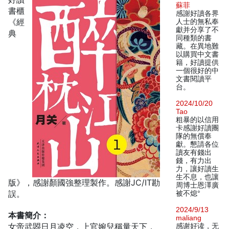
蘇菲
書櫃
感謝好讀各界
《經
人士的無私奉
獻并分享了不
典
同種類的書
藏。在異地難
以購買中文書
籍，好讀提供
一個很好的中
文書閱讀平
台。
2024/10/20
Tao
粗暴的以信用
卡感謝好讀團
隊的無償奉
獻。懇請各位
讀友有錢出
錢，有力出
力，讓好讀生
生不息，也讓
版》，感謝顏國強整理製作。感謝JC/IT勘
周博士恩澤廣
誤。
被不熄°
2024/9/13
本書簡介：
maliang
女帝武曌日月凌空，上官婉兒稱量天下，
感谢好读，无