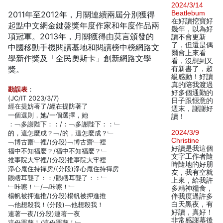
2024/3/14
Beatlebum
2011年至2012年，月關連續兩屆分別獲得
在好讀挖寶好
起點中文網金鍵盤獎年度作家和年度作品兩
幾年，以為好
項冠軍。2013年，月關獲得由莫言頒發的
讀不會更新
了，但還是偶
中國移動手機閱讀基地和閱讀榜中榜網路文
爾會上來看
學新作獎及「全民奧斯卡」創新網路文學
看，沒想到又
獎。
有新書了，超
級感動！好讀
真的陪我渡過
勘誤表
：
好多個通勤的
(JC/IT 2023/3/7)
日子跟愜意的
經在提妨著了/經在提防著了
週末，謝謝好
一個選則，她/一個選擇，她
讀！
：﹁多謝陛下：：/：﹁多謝陛下：：﹂
2024/3/9
的，這怎麼成？﹁/的，這怎麼成？﹂
Christine
﹁博古齋﹂裡/(分段)﹁博古齋﹂裡
好讀是我這個
福中不知福麼？/福中不知福麼？﹂
文字工作者隨
推事院大牢裡/(分段)推事院大牢裡
時隨地的好朋
淨心庵住持禪房/(分段)淨心庵住持禪房
友，我有空就
眼瞎耳聾了：：/眼瞎耳聾了：：﹂
上來，給我許
﹂咔嚓！﹂/﹁咔嚓！﹂
多精神糧食，
楊帆被押進推/(分段)楊帆被押進推
伴我度過許多
白天黑夜，有
﹁他想殺我！(分段)﹁他想殺我！
好讀，真好！
連著一夜/(分段)連著一夜
非常感謝幕後
這份罪孽！/這份罪孽！﹂