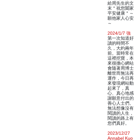
給周先生的文
末＂祝您闔家
平安健康＂～
願他家人心安
～
2024/1/7 強
第一次知道好
讀的時間不
久，大約兩年
前。當時常在
這裡挖寶，本
來很擔心網站
會隨著周博士
離世而無法再
運作，今日再
來發現網站動
起來了，真
心、真心地感
謝願意付出的
善心人士們。
無法想像沒有
閱讀的人生，
閱讀的路上有
您們真好。
2023/12/27
Annabel Kuo