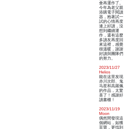
會再運作了。
今年為老父親
添購電子閱讀
器，抱著試一
試的心情再度
連上好讀，沒
想到繼續運
作，還有這麼
多讀友再度回
來這裡，感覺
很溫暖，謝謝
好讀與團隊們
的努力。
2023/11/27
Helios
能在这里发现
赤川次郎、鬼
马星和高羅佩
的作品，太驚
喜了！感謝好
讀書櫃！
2023/11/19
Moon
偶然間發現這
個網站，如獲
至寶，更找到