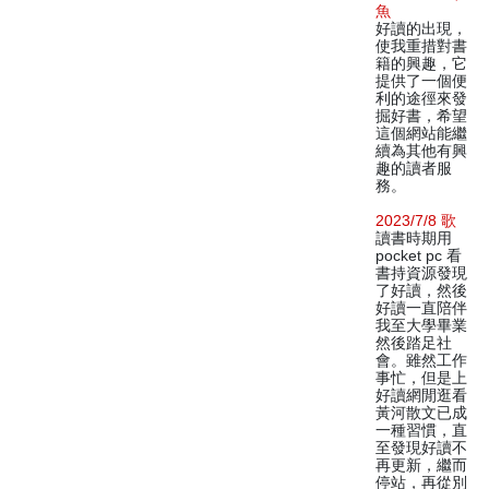
魚
好讀的出現，
使我重措對書
籍的興趣，它
提供了一個便
利的途徑來發
掘好書，希望
這個網站能繼
續為其他有興
趣的讀者服
務。
2023/7/8 歌
讀書時期用
pocket pc 看
書持資源發現
了好讀，然後
好讀一直陪伴
我至大學畢業
然後踏足社
會。雖然工作
事忙，但是上
好讀網閒逛看
黃河散文已成
一種習慣，直
至發現好讀不
再更新，繼而
停站，再從別