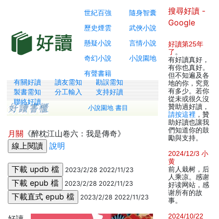
搜尋好讀 -
世紀百強
隨身智囊
Google
歷史煙雲
武俠小說
懸疑小說
言情小說
好讀第25年
了
。
奇幻小說
小說園地
有好讀真好，
有你也真好。
有聲書籍
但不知遍及各
有關好讀
讀友需知
勘誤需知
地的你，究竟
有多少。若你
製書需知
分工輸入
支持好讀
從未或很久沒
聯絡好讀
贊助過好讀，
小說園地 書目
請按這裡
，贊
助好讀也讓我
們知道你的鼓
月關
《醉枕江山卷六：我是傳奇》
勵與支持。
說明
2024/12/3 小
黄
前人栽树，后
2023/2/28 2022/11/23
人乘凉。感谢
2023/2/28 2022/11/23
好读网站，感
谢所有的故
2023/2/28 2022/11/23
事。
2024/10/22
好讀