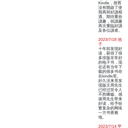
Kindle，很舊
沒有開啟了使
我再與好讀相
遇。期待重拾
讀趣，祝讀趣
再次重臨好讀
及各位讀者。
2023/7/18 池
子
十年前发现好
读，获得了很
多排版非常好
的电子书，现
在还有当年下
载的很多书存
在kindle里。
好久没来竟发
现版主周先生
已经过世令人
不胜唏嘘。感
谢周先生带来
好读，给予纷
繁复杂的网络
一方书香雅
地。
2023/7/14 甲