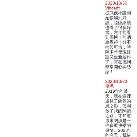
2023/10/30
Vincent
從武俠小說開
始接觸到好
讀，陸陸續續
也看了很多好
書，六年前看
到周博士的消
息覺得十分不
捨與可惜，時
隔多年發現好
讀又重新運作
了，實在感到
非常開心與感
謝！
2023/10/23
偷泥
2019年的某
天，我在這裡
遇見了薩豐的
風之影，便開
啟了我的閱讀
之路，才知道
原來閱讀是一
件多麼快樂的
事情。2023年
的今天，我依