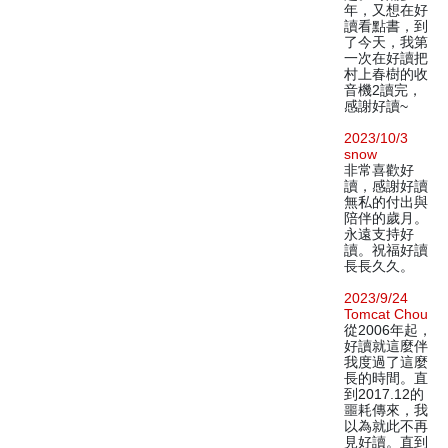
年，又想在好
讀看點書，到
了今天，我第
一次在好讀把
村上春樹的收
音機2讀完，
感謝好讀~
2023/10/3
snow
非常喜歡好
讀，感謝好讀
無私的付出與
陪伴的歲月。
永遠支持好
讀。祝福好讀
長長久久。
2023/9/24
Tomcat Chou
從2006年起，
好讀就這麼伴
我度過了這麼
長的時間。直
到2017.12的
噩耗傳來，我
以為就此不再
見好讀。直到