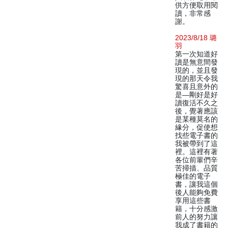
供方便取用閱
讀，非常感
謝。
2023/8/18 璐
羽
第一次知道好
讀是無意間發
現的，並且發
現的那天令我
驚喜且意外的
是—剛好是好
讀復活不久之
後，覺著應該
是某種莫名的
緣分，促使想
找些電子書的
我被帶到了這
裡。這裡有著
各位前輩們辛
苦掃描、品質
極佳的電子
書，讓我這個
後人能夠免費
享用這些書
籍，十分感激
前人的努力讓
我成了書籍的