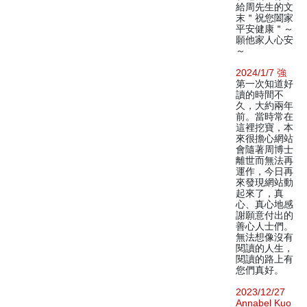
給周先生的文
末＂祝您闔家
平安健康＂～
願他家人心安
～
2024/1/7 強
第一次知道好
讀的時間不
久，大約兩年
前。當時常在
這裡挖寶，本
來很擔心網站
會隨著周博士
離世而無法再
運作，今日再
來發現網站動
起來了，真
心、真心地感
謝願意付出的
善心人士們。
無法想像沒有
閱讀的人生，
閱讀的路上有
您們真好。
2023/12/27
Annabel Kuo