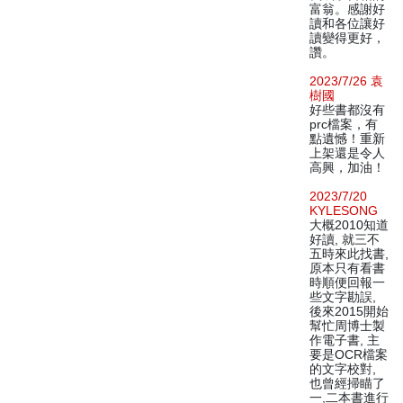
富翁。感謝好
讀和各位讓好
讀變得更好，
讚。
2023/7/26 袁
樹國
好些書都沒有
prc檔案，有
點遺憾！重新
上架還是令人
高興，加油！
2023/7/20
KYLESONG
大概2010知道
好讀, 就三不
五時來此找書,
原本只有看書
時順便回報一
些文字勘誤,
後來2015開始
幫忙周博士製
作電子書, 主
要是OCR檔案
的文字校對,
也曾經掃瞄了
一,二本書進行