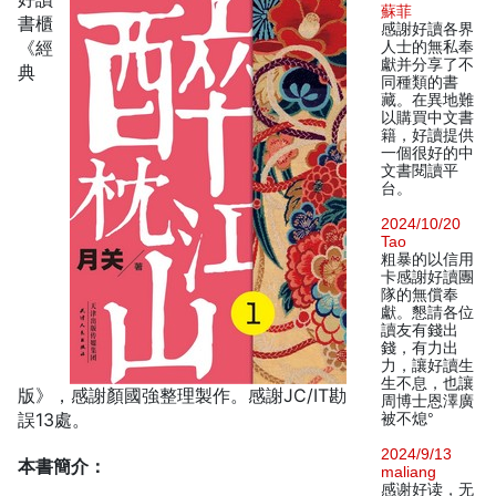
蘇菲
書櫃
感謝好讀各界
《經
人士的無私奉
獻并分享了不
典
同種類的書
藏。在異地難
以購買中文書
籍，好讀提供
一個很好的中
文書閱讀平
台。
2024/10/20
Tao
粗暴的以信用
卡感謝好讀團
隊的無償奉
獻。懇請各位
讀友有錢出
錢，有力出
力，讓好讀生
生不息，也讓
版》，感謝顏國強整理製作。感謝JC/IT勘
周博士恩澤廣
誤13處。
被不熄°
2024/9/13
本書簡介：
maliang
感谢好读，无