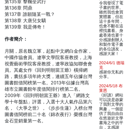
第135章 擊鞠全武行
令我發現了電
第136章 問鼎
子書的世界。
雖然我也會買
第137章 誰願隨某一戰？
實體書，但在
第138章 大唐兒女驕
這十多年間，
也會不斷在這
第139章 我是傳奇！
裡找書看。身
處香港也要十
作者簡介：
分感謝創辦人
和製作電子書
的各位讀友，
月關，原名魏立軍，起點中文網白金作家，
感謝大家！
中國作協會員。遼寧文學院客座教授，上海
2024/6/1 德瑞
視覺藝術學院客座教授，遼寧政協知聯會會
克
員。其處女作《回到明朝當王爺》橫掃網
感谢你无私的
路，囊括多項年終大獎，連續五年佔據台灣
分享。
圖書館借閱榜第一名。2013年佔據台灣高
2024/5/18 布
雄市立圖書館年度借閱排行榜第二名。
莱恩
2009年《回到明朝當王爺》進入「網路文
《好讀》網站
可以說是啟蒙
學十年盤點」評選，入選十大人氣作品第六
了我對文學的
名，《大爭之世》，《步步生蓮》入榜台灣
興趣，一個提
供了我自由自
圖書借閱榜前二十名《錦衣夜行》榮獲台灣
在悠遊於文學
金石堂銷量第一名。
書海之中的平
台，太感謝