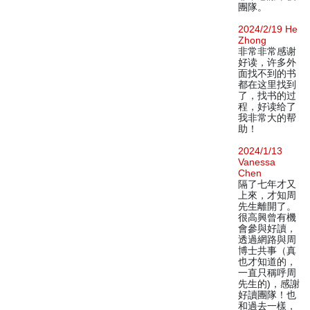
團隊。
2024/2/19 He
Zhong
非常非常感谢
好读，许多外
面找不到的书
都在这里找到
了，找书的过
程，好读给了
我非常大的帮
助！
2024/1/13
Vanessa
Chen
隔了七年才又
上來，才知周
先生離開了。
很高興曾有機
會參與好讀，
透過網路與周
博士共事（真
也才知道的，
一直只稱呼周
先生的)，感謝
好讀團隊！也
和過去一樣，