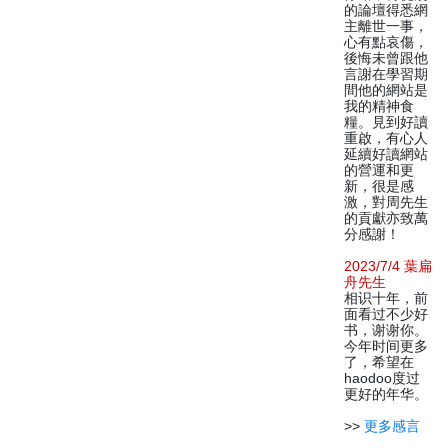
的論壇得悉網
主離世一事，
心有點哀傷，
後悔未曾跟他
言謝在學習期
間他的網站是
我的精神食
糧。見到好讀
重啟，有心人
延續好讀網站
的營運和更
新，很是感
激，對周先生
的貢獻亦致萬
分感謝！
2023/7/4 葉扁
舟先生
相识十年，前
面看过不少好
书，谢谢你。
今年时间更多
了，希望在
haodoo度过
更好的年华。
>>
更多感言