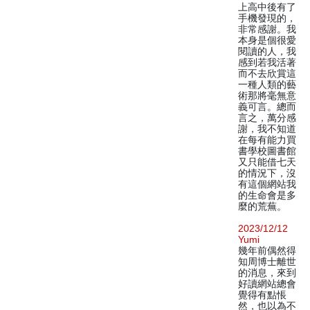
上高中後有了
手機發現的，
非常感謝。我
本身是個很愛
閱讀的人，我
感到若我活著
而不去欣賞這
一種人類的藝
術那將毫無意
義可言。總而
言之，萬分感
謝，我不知道
在每有能力買
書學校圖書館
又只能借七天
的情況下，沒
有這個網站我
的生命會是多
麼的荒蕪。
2023/12/12
Yumi
幾年前偶然得
知周博士離世
的消息，來到
好讀網站總會
覺得有點悵
然，也以為不