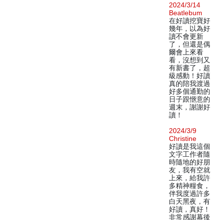
2024/3/14
Beatlebum
在好讀挖寶好
幾年，以為好
讀不會更新
了，但還是偶
爾會上來看
看，沒想到又
有新書了，超
級感動！好讀
真的陪我渡過
好多個通勤的
日子跟愜意的
週末，謝謝好
讀！
2024/3/9
Christine
好讀是我這個
文字工作者隨
時隨地的好朋
友，我有空就
上來，給我許
多精神糧食，
伴我度過許多
白天黑夜，有
好讀，真好！
非常感謝幕後