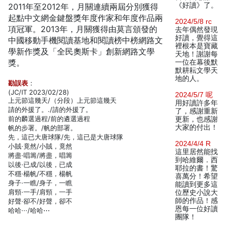
《好讀》了。
2011年至2012年，月關連續兩屆分別獲得
起點中文網金鍵盤獎年度作家和年度作品兩
2024/5/8 rc
項冠軍。2013年，月關獲得由莫言頒發的
去年偶然發現
好讀，覺得這
中國移動手機閱讀基地和閱讀榜中榜網路文
裡根本是寶藏
學新作獎及「全民奧斯卡」創新網路文學
天地！謝謝每
獎。
一位在幕後默
默耕耘文學天
地的人。
勘誤表
：
(JC/IT 2023/02/28)
2024/5/7 呢
上元節這幾天/（分段）上元節這幾天
用好讀許多年
請的外援了。./請的外援了。
了，感謝重新
前的麟選過程/前的遴選過程
更新，也感謝
大家的付出！
帆的步署。/帆的部署。
先，這已大唐球隊/先，這已是大唐球隊
2024/4/4 R
小賊·竟然/小賊，竟然
這里居然能找
將盡·唱籌/將盡，唱籌
到哈維爾．西
以後·已成/以後，已成
耶拉的書！驚
不穩·楊帆/不穩，楊帆
喜萬分！希望
身子·一瞧/身子，一瞧
能讀到更多這
肩頸·一手/肩頸，一手
位歷史小說大
師的作品！感
好聲·卻不/好聲，卻不
恩每一位好讀
哈哈···/哈哈⋯
團隊！