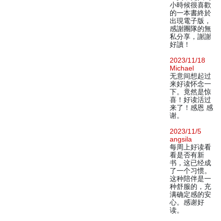
小時候很喜歡
的一本書終於
出現電子版，
感謝團隊的無
私分享，謝謝
好讀！
2023/11/18
Michael
无意间想起过
来好读怀念一
下。竟然是惊
喜！好读活过
来了！感恩 感
谢。
2023/11/5
angsila
每周上好读看
看是否有新
书，这已经成
了一个习惯。
这种陪伴是一
种舒服的，充
满确定感的安
心。感谢好
读。