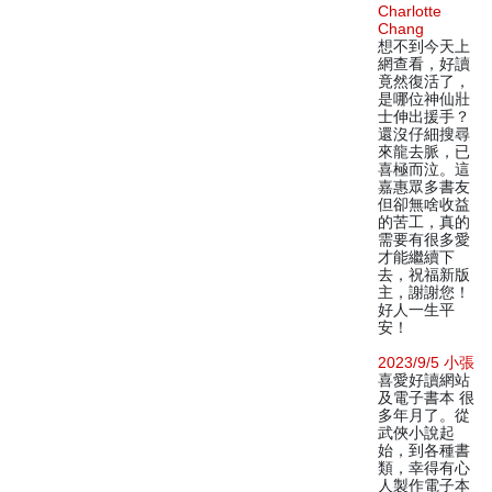
Charlotte
Chang
想不到今天上
網查看，好讀
竟然復活了，
是哪位神仙壯
士伸出援手？
還沒仔細搜尋
來龍去脈，已
喜極而泣。這
嘉惠眾多書友
但卻無啥收益
的苦工，真的
需要有很多愛
才能繼續下
去，祝福新版
主，謝謝您！
好人一生平
安！
2023/9/5 小張
喜愛好讀網站
及電子書本 很
多年月了。從
武俠小說起
始，到各種書
類，幸得有心
人製作電子本