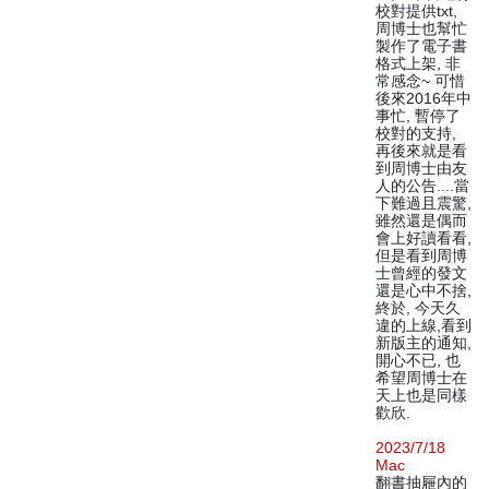
校對提供txt,
周博士也幫忙
製作了電子書
格式上架, 非
常感念~ 可惜
後來2016年中
事忙, 暫停了
校對的支持,
再後來就是看
到周博士由友
人的公告....當
下難過且震驚,
雖然還是偶而
會上好讀看看,
但是看到周博
士曾經的發文
還是心中不捨,
終於, 今天久
違的上線,看到
新版主的通知,
開心不已, 也
希望周博士在
天上也是同樣
歡欣.
2023/7/18
Mac
翻書抽屜內的