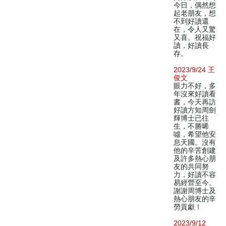
今日，偶然想
起老朋友，想
不到好讀還
在，令人又驚
又喜。祝福好
讀，好讀長
存。
2023/9/24 王
俊文
眼力不好，多
年沒來好讀看
書，今天再訪
好讀方知周劍
輝博士已往
生，不勝唏
噓，希望他安
息天國。沒有
他的辛苦創建
及許多熱心朋
友的共同努
力，好讀不容
易經營至今。
謝謝周博士及
熱心朋友的辛
勞貢獻！
2023/9/12