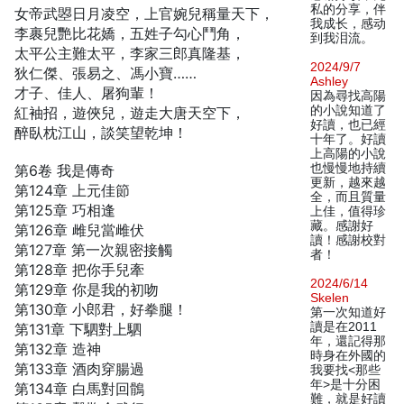
私的分享，伴
女帝武曌日月凌空，上官婉兒稱量天下，
我成长，感动
李裹兒艷比花嬌，五姓子勾心鬥角，
到我泪流。
太平公主難太平，李家三郎真隆基，
2024/9/7
狄仁傑、張易之、馮小寶……
Ashley
才子、佳人、屠狗輩！
因為尋找高陽
的小說知道了
紅袖招，遊俠兒，遊走大唐天空下，
好讀，也已經
醉臥枕江山，談笑望乾坤！
十年了。好讀
上高陽的小說
也慢慢地持續
第6卷 我是傳奇
更新，越來越
第124章 上元佳節
全，而且質量
第125章 巧相逢
上佳，值得珍
藏。感謝好
第126章 雌兒當雌伏
讀！感謝校對
第127章 第一次親密接觸
者！
第128章 把你手兒牽
2024/6/14
第129章 你是我的初吻
Skelen
第130章 小郎君，好拳腿！
第一次知道好
讀是在2011
第131章 下駟對上駟
年，還記得那
第132章 造神
時身在外國的
第133章 酒肉穿腸過
我要找<那些
年>是十分困
第134章 白馬對回鶻
難，就是好讀