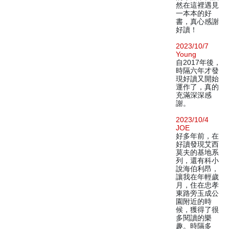
然在這裡遇見
一本本的好
書，真心感謝
好讀！
2023/10/7
Young
自2017年後，
時隔六年才發
現好讀又開始
運作了，真的
充滿深深感
謝。
2023/10/4
JOE
好多年前，在
好讀發現艾西
莫夫的基地系
列，還有科小
說海伯利昂，
讓我在年輕歲
月，住在忠孝
東路旁玉成公
園附近的時
候，獲得了很
多閱讀的樂
趣。時隔多