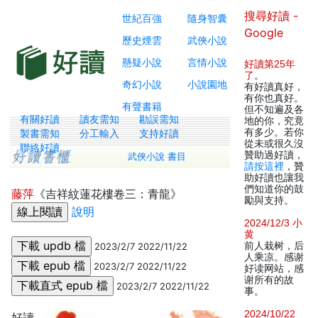
搜尋好讀 -
世紀百強
隨身智囊
Google
歷史煙雲
武俠小說
懸疑小說
言情小說
好讀第25年
了
。
奇幻小說
小說園地
有好讀真好，
有你也真好。
有聲書籍
但不知遍及各
有關好讀
讀友需知
勘誤需知
地的你，究竟
有多少。若你
製書需知
分工輸入
支持好讀
從未或很久沒
聯絡好讀
贊助過好讀，
武俠小說 書目
請按這裡
，贊
助好讀也讓我
們知道你的鼓
藤萍
《吉祥紋蓮花樓卷三：青龍》
勵與支持。
說明
2024/12/3 小
黄
前人栽树，后
2023/2/7 2022/11/22
人乘凉。感谢
2023/2/7 2022/11/22
好读网站，感
谢所有的故
2023/2/7 2022/11/22
事。
2024/10/22
好讀