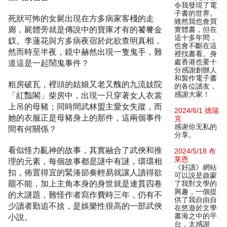
令我發現了電
子書的世界。
死狀可怖的女屍出現在方多病家客棧的走
雖然我也會買
廊，屍體旁就是傳說中的寶庫才有的饕餮金
實體書，但在
這十多年間，
釵。李蓮花與方多病夜宿於此欲查明真相，
也會不斷在這
然而時至半夜，鏡中赫然出現一隻鬼手，難
裡找書看。身
道這是一起鬧鬼事件？
處香港也要十
分感謝創辦人
和製作電子書
粗房破瓦，裡頭的姑娘又老又醜的九流妓院
的各位讀友，
「紅豔閣」柴房中，出現一只穿著女人衣裳
感謝大家！
上吊的母豬；同時間武林盟主愛女失蹤，而
2024/6/1 德瑞
她的衣服正是母豬身上的那件，這兩個事件
克
感谢你无私的
間有何關係？
分享。
看似怪力亂神的故事，其實融合了武俠和推
2024/5/18 布
莱恩
理的元素，每個故事都是謎中有謎，環環相
《好讀》網站
扣，佈置得宜的緊湊節奏輕易就讓人讀得欲
可以說是啟蒙
罷不能，加上主角本身的身世就是連貫四卷
了我對文學的
興趣，一個提
的大謎題，難怪作者寫作費時三年，仍有不
供了我自由自
少讀者勤追不捨，是娛樂性很高的一部武俠
在悠遊於文學
小說。
書海之中的平
台，太感謝