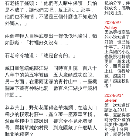
石老搖了搖頭：「他們有人暗中保護，只怕
私的分享，伴
我成长，感动
是不成了，讓他們去吧，反正那……那事，
到我泪流。
他們也不知情，不過是三個什麼也不知道的
外鄉人。」
2024/9/7
Ashley
因為尋找高陽
兩個年輕人自喉底發出一聲低低地嚎叫，猶
的小說知道了
如獸嘶：「村裡好久沒有……」
好讀，也已經
十年了。好讀
上高陽的小說
石老冷冷地道：「總是會有的。」
也慢慢地持續
更新，越來越
全，而且質量
咸日輦無端絕跡江湖，同時百川院一百八十
上佳，值得珍
八牢中的第五牢被破，五大魔頭成功逃脫。
藏。感謝好
另一方面，在霧雨迷濛的青竹山中，一座機
讀！感謝校對
者！
關屋下藏有神秘地洞，數百名江湖少年競相
挖掘……
2024/6/14
Skelen
第一次知道好
莽莽荒山，野菊花開得金華燦爛，在這人口
讀是在2011
稀少的樸素村莊中，矗立著一座豪華客棧，
年，還記得那
時身在外國的
然而客棧中血跡斑斑，卻完全不見死者屍
我要找<那些
骨。質樸單純的村民，到底隱藏了什麼駭人
年>是十分困
聽聞的秘密？
難，就是好讀