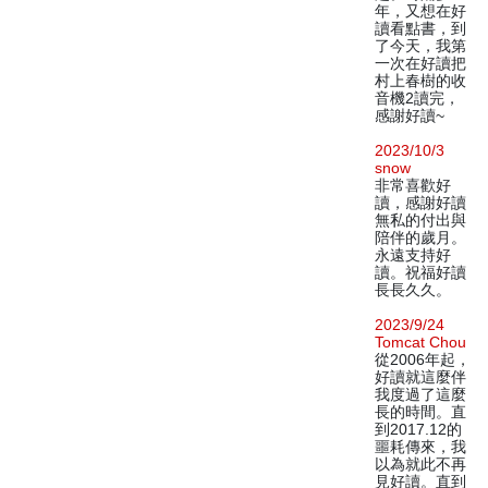
年，又想在好
讀看點書，到
了今天，我第
一次在好讀把
村上春樹的收
音機2讀完，
感謝好讀~
2023/10/3
snow
非常喜歡好
讀，感謝好讀
無私的付出與
陪伴的歲月。
永遠支持好
讀。祝福好讀
長長久久。
2023/9/24
Tomcat Chou
從2006年起，
好讀就這麼伴
我度過了這麼
長的時間。直
到2017.12的
噩耗傳來，我
以為就此不再
見好讀。直到