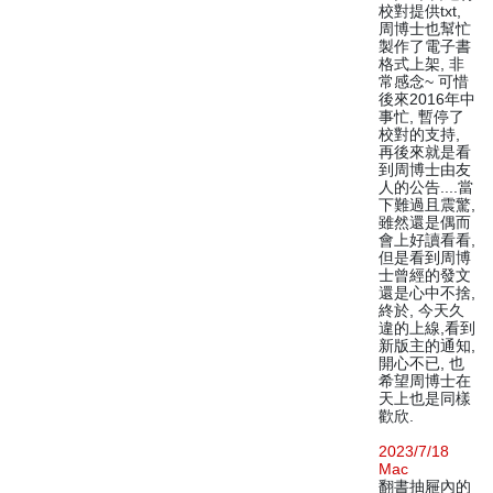
校對提供txt,
周博士也幫忙
製作了電子書
格式上架, 非
常感念~ 可惜
後來2016年中
事忙, 暫停了
校對的支持,
再後來就是看
到周博士由友
人的公告....當
下難過且震驚,
雖然還是偶而
會上好讀看看,
但是看到周博
士曾經的發文
還是心中不捨,
終於, 今天久
違的上線,看到
新版主的通知,
開心不已, 也
希望周博士在
天上也是同樣
歡欣.
2023/7/18
Mac
翻書抽屜內的