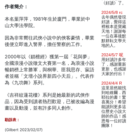
《好讀》了。
作者簡介：
2024/5/8 rc
去年偶然發現
本名葉萍萍，1981年生於廈門，畢業於中
好讀，覺得這
山大學法學院。
裡根本是寶藏
天地！謝謝每
一位在幕後默
因為非常嚮往武俠小說中的俠客豪情，畢業
默耕耘文學天
後便立即進入警界，擔任警察的工作。
地的人。
2024/5/7 呢
2000年以《鎖檀經》獲第一屆「花與夢」
用好讀許多年
全國浪漫小說徵文大賽第一名，為浪漫小說
了，感謝重新
暢銷榜上常勝軍，與桐華、匪我思存、寐語
更新，也感謝
大家的付出！
者並稱「文壇小說界新四小天后」。代表作
為《九功舞》系列。
2024/4/4 R
這里居然能找
到哈維爾．西
《吉祥紋蓮花樓》系列是她最新的武俠作
耶拉的書！驚
品，因為受到讀者熱烈歡迎，已被改編為漫
喜萬分！希望
能讀到更多這
畫以及動漫，並有許多同人創作。
位歷史小說大
師的作品！感
勘誤表：
恩每一位好讀
團隊！
(Gilbert 2023/02/07)