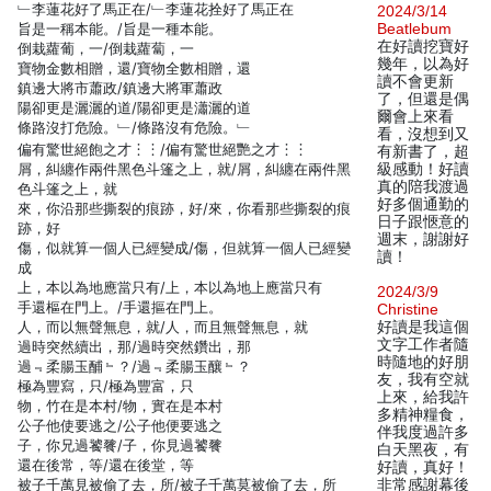
﹂李蓮花好了馬正在/﹂李蓮花拴好了馬正在
2024/3/14
旨是一稱本能。/旨是一種本能。
Beatlebum
在好讀挖寶好
倒栽蘿葡，一/倒栽蘿蔔，一
幾年，以為好
寶物金數相贈，還/寶物全數相贈，還
讀不會更新
鎮邊大將市蕭政/鎮邊大將軍蕭政
了，但還是偶
陽卻更是灑灑的道/陽卻更是瀟灑的道
爾會上來看
條路沒打危險。﹂/條路沒有危險。﹂
看，沒想到又
偏有驚世絕飽之才︙︙/偏有驚世絕艷之才︙︙
有新書了，超
屑，糾纏作兩件黑色斗篷之上，就/屑，糾纏在兩件黑
級感動！好讀
真的陪我渡過
色斗篷之上，就
好多個通勤的
來，你沿那些撕裂的痕跡，好/來，你看那些撕裂的痕
日子跟愜意的
跡，好
週末，謝謝好
傷，似就算一個人已經變成/傷，但就算一個人已經變
讀！
成
上，本以為地應當只有/上，本以為地上應當只有
2024/3/9
手還樞在門上。/手還摳在門上。
Christine
人，而以無聲無息，就/人，而且無聲無息，就
好讀是我這個
文字工作者隨
過時突然續出，那/過時突然鑽出，那
時隨地的好朋
過﹃柔腸玉酺﹄？/過﹃柔腸玉釀﹄？
友，我有空就
極為豐寫，只/極為豐富，只
上來，給我許
物，竹在是本村/物，實在是本村
多精神糧食，
公子他使要逃之/公子他便要逃之
伴我度過許多
子，你兄過饕餮/子，你見過饕餮
白天黑夜，有
還在後常，等/還在後堂，等
好讀，真好！
被子千萬見被偷了去，所/被子千萬莫被偷了去，所
非常感謝幕後