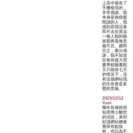
上高中後有了
手機發現的，
非常感謝。我
本身是個很愛
閱讀的人，我
感到若我活著
而不去欣賞這
一種人類的藝
術那將毫無意
義可言。總而
言之，萬分感
謝，我不知道
在每有能力買
書學校圖書館
又只能借七天
的情況下，沒
有這個網站我
的生命會是多
麼的荒蕪。
2023/12/12
Yumi
幾年前偶然得
知周博士離世
的消息，來到
好讀網站總會
覺得有點悵
然，也以為不