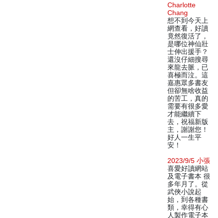
Charlotte
Chang
想不到今天上
網查看，好讀
竟然復活了，
是哪位神仙壯
士伸出援手？
還沒仔細搜尋
來龍去脈，已
喜極而泣。這
嘉惠眾多書友
但卻無啥收益
的苦工，真的
需要有很多愛
才能繼續下
去，祝福新版
主，謝謝您！
好人一生平
安！
2023/9/5 小張
喜愛好讀網站
及電子書本 很
多年月了。從
武俠小說起
始，到各種書
類，幸得有心
人製作電子本