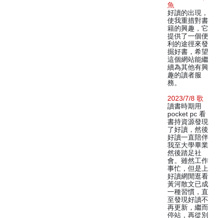
魚
好讀的出現，
使我重措對書
籍的興趣，它
提供了一個便
利的途徑來發
掘好書，希望
這個網站能繼
續為其他有興
趣的讀者服
務。
2023/7/8 歌
讀書時期用
pocket pc 看
書持資源發現
了好讀，然後
好讀一直陪伴
我至大學畢業
然後踏足社
會。雖然工作
事忙，但是上
好讀網閒逛看
黃河散文已成
一種習慣，直
至發現好讀不
再更新，繼而
停站，再從別