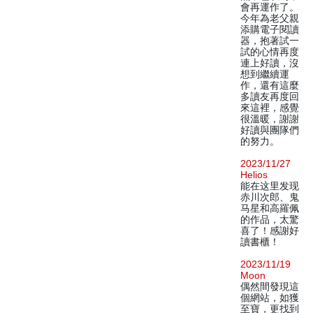
會再運作了。
今年為老父親
添購電子閱讀
器，抱著試一
試的心情再度
連上好讀，沒
想到繼續運
作，還有這麼
多讀友再度回
來這裡，感覺
很溫暖，謝謝
好讀與團隊們
的努力。
2023/11/27
Helios
能在这里发现
赤川次郎、鬼
马星和高羅佩
的作品，太驚
喜了！感謝好
讀書櫃！
2023/11/19
Moon
偶然間發現這
個網站，如獲
至寶，更找到