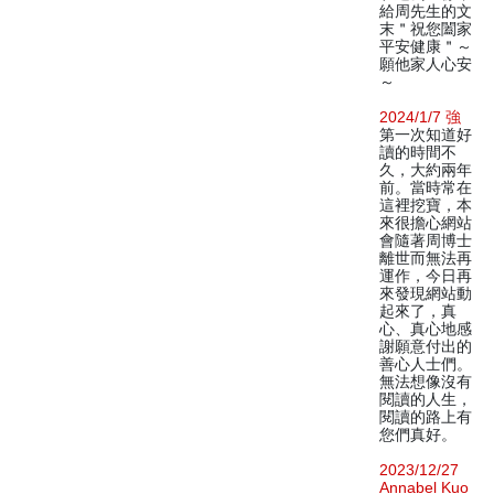
給周先生的文
末＂祝您闔家
平安健康＂～
願他家人心安
～
2024/1/7 強
第一次知道好
讀的時間不
久，大約兩年
前。當時常在
這裡挖寶，本
來很擔心網站
會隨著周博士
離世而無法再
運作，今日再
來發現網站動
起來了，真
心、真心地感
謝願意付出的
善心人士們。
無法想像沒有
閱讀的人生，
閱讀的路上有
您們真好。
2023/12/27
Annabel Kuo