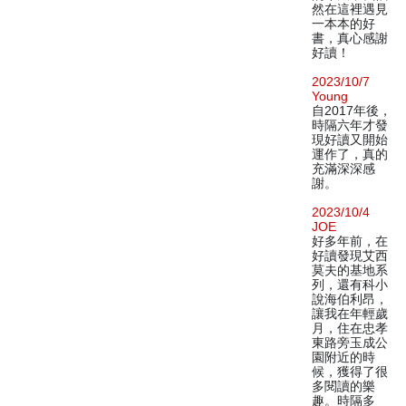
然在這裡遇見
一本本的好
書，真心感謝
好讀！
2023/10/7
Young
自2017年後，
時隔六年才發
現好讀又開始
運作了，真的
充滿深深感
謝。
2023/10/4
JOE
好多年前，在
好讀發現艾西
莫夫的基地系
列，還有科小
說海伯利昂，
讓我在年輕歲
月，住在忠孝
東路旁玉成公
園附近的時
候，獲得了很
多閱讀的樂
趣。時隔多