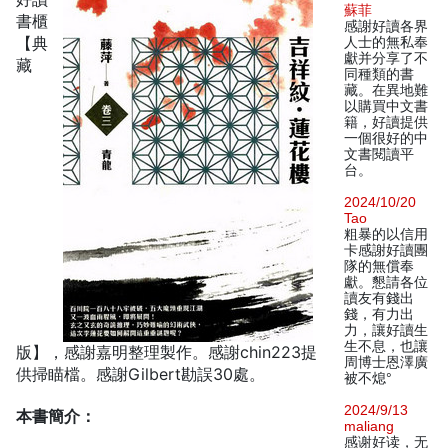
蘇菲
書櫃
感謝好讀各界
【典
人士的無私奉
獻并分享了不
藏
同種類的書
藏。在異地難
以購買中文書
籍，好讀提供
一個很好的中
文書閱讀平
台。
2024/10/20
Tao
粗暴的以信用
卡感謝好讀團
隊的無償奉
獻。懇請各位
讀友有錢出
錢，有力出
力，讓好讀生
生不息，也讓
版】，感謝嘉明整理製作。感謝chin223提
周博士恩澤廣
供掃瞄檔。感謝Gilbert勘誤30處。
被不熄°
2024/9/13
本書簡介：
maliang
感谢好读，无