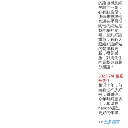
的論壇得悉網
主離世一事，
心有點哀傷，
後悔未曾跟他
言謝在學習期
間他的網站是
我的精神食
糧。見到好讀
重啟，有心人
延續好讀網站
的營運和更
新，很是感
激，對周先生
的貢獻亦致萬
分感謝！
2023/7/4 葉扁
舟先生
相识十年，前
面看过不少好
书，谢谢你。
今年时间更多
了，希望在
haodoo度过
更好的年华。
>>
更多感言