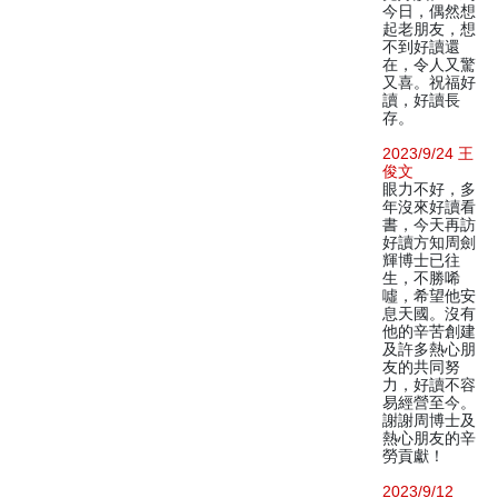
今日，偶然想
起老朋友，想
不到好讀還
在，令人又驚
又喜。祝福好
讀，好讀長
存。
2023/9/24 王
俊文
眼力不好，多
年沒來好讀看
書，今天再訪
好讀方知周劍
輝博士已往
生，不勝唏
噓，希望他安
息天國。沒有
他的辛苦創建
及許多熱心朋
友的共同努
力，好讀不容
易經營至今。
謝謝周博士及
熱心朋友的辛
勞貢獻！
2023/9/12