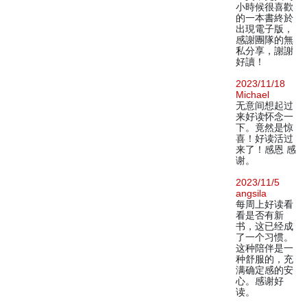
小時候很喜歡
的一本書終於
出現電子版，
感謝團隊的無
私分享，謝謝
好讀！
2023/11/18
Michael
无意间想起过
来好读怀念一
下。竟然是惊
喜！好读活过
来了！感恩 感
谢。
2023/11/5
angsila
每周上好读看
看是否有新
书，这已经成
了一个习惯。
这种陪伴是一
种舒服的，充
满确定感的安
心。感谢好
读。