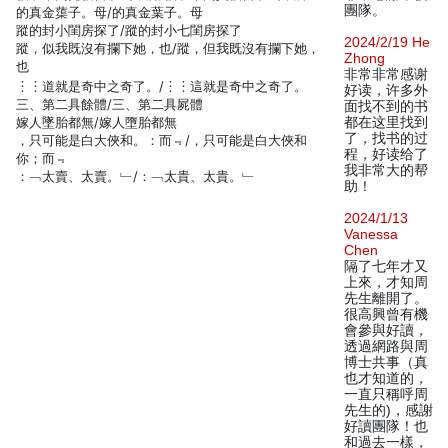
團隊。
的真金蕖子。母/的真金葉子。母
蹤的封小閨房探了/蹤的封小七閨房探了
2024/2/19 He
蹤，似我既沒有攔下她，也/蹤，但我既沒有攔下她，
Zhong
也
非常非常感谢
︙︙道就是奇中之奇了。/︙︙這就是奇中之奇了。
好读，许多外
三、第二具餘體/三、第二具屍體
面找不到的书
嫁人墜胎都無/嫁人墮胎都無
都在这里找到
了，找书的过
，只可能是白大俠和。：而﹃/，只可能是白大俠和
程，好读给了
你；而﹃
我非常大的帮
：﹁太賣、太賣。﹂/：﹁太貴、太貴。﹂
助！
2024/1/13
Vanessa
Chen
隔了七年才又
上來，才知周
先生離開了。
很高興曾有機
會參與好讀，
透過網路與周
博士共事（真
也才知道的，
一直只稱呼周
先生的)，感謝
好讀團隊！也
和過去一樣，