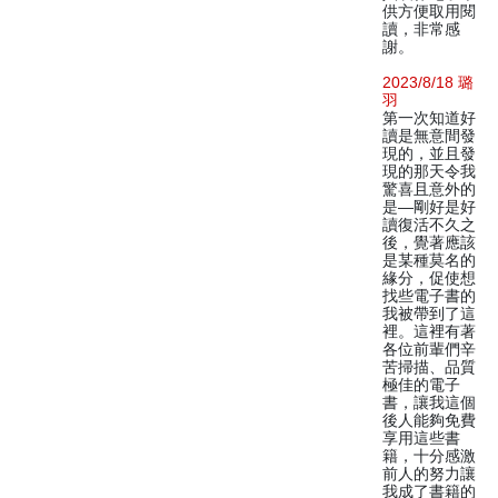
供方便取用閱
讀，非常感
謝。
2023/8/18 璐
羽
第一次知道好
讀是無意間發
現的，並且發
現的那天令我
驚喜且意外的
是—剛好是好
讀復活不久之
後，覺著應該
是某種莫名的
緣分，促使想
找些電子書的
我被帶到了這
裡。這裡有著
各位前輩們辛
苦掃描、品質
極佳的電子
書，讓我這個
後人能夠免費
享用這些書
籍，十分感激
前人的努力讓
我成了書籍的