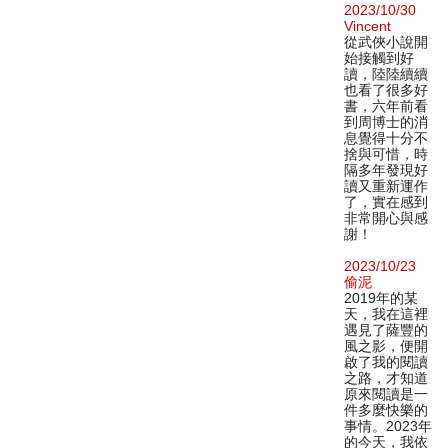
2023/10/30
Vincent
從武俠小說開
始接觸到好
讀，陸陸續續
也看了很多好
書，六年前看
到周博士的消
息覺得十分不
捨與可惜，時
隔多年發現好
讀又重新運作
了，實在感到
非常開心與感
謝！
2023/10/23
偷泥
2019年的某
天，我在這裡
遇見了薩豐的
風之影，便開
啟了我的閱讀
之路，才知道
原來閱讀是一
件多麼快樂的
事情。2023年
的今天，我依