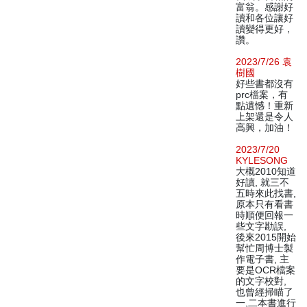
富翁。感謝好
讀和各位讓好
讀變得更好，
讚。
2023/7/26 袁
樹國
好些書都沒有
prc檔案，有
點遺憾！重新
上架還是令人
高興，加油！
2023/7/20
KYLESONG
大概2010知道
好讀, 就三不
五時來此找書,
原本只有看書
時順便回報一
些文字勘誤,
後來2015開始
幫忙周博士製
作電子書, 主
要是OCR檔案
的文字校對,
也曾經掃瞄了
一,二本書進行