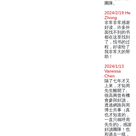
團隊。
2024/2/19 He
Zhong
非常非常感谢
好读，许多外
面找不到的书
都在这里找到
了，找书的过
程，好读给了
我非常大的帮
助！
2024/1/13
Vanessa
Chen
隔了七年才又
上來，才知周
先生離開了。
很高興曾有機
會參與好讀，
透過網路與周
博士共事（真
也才知道的，
一直只稱呼周
先生的)，感謝
好讀團隊！也
和過去一樣，