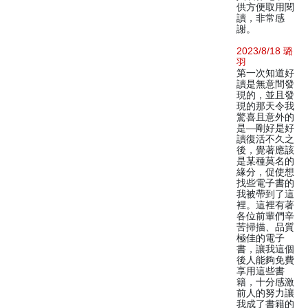
供方便取用閱
讀，非常感
謝。
2023/8/18 璐
羽
第一次知道好
讀是無意間發
現的，並且發
現的那天令我
驚喜且意外的
是—剛好是好
讀復活不久之
後，覺著應該
是某種莫名的
緣分，促使想
找些電子書的
我被帶到了這
裡。這裡有著
各位前輩們辛
苦掃描、品質
極佳的電子
書，讓我這個
後人能夠免費
享用這些書
籍，十分感激
前人的努力讓
我成了書籍的