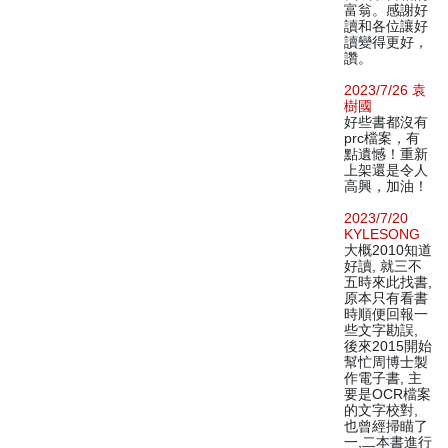
富翁。感謝好
讀和各位讓好
讀變得更好，
讚。
2023/7/26 袁
樹國
好些書都沒有
prc檔案，有
點遺憾！重新
上架還是令人
高興，加油！
2023/7/20
KYLESONG
大概2010知道
好讀, 就三不
五時來此找書,
原本只有看書
時順便回報一
些文字勘誤,
後來2015開始
幫忙周博士製
作電子書, 主
要是OCR檔案
的文字校對,
也曾經掃瞄了
一,二本書進行