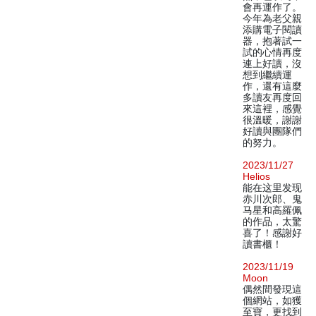
會再運作了。
今年為老父親
添購電子閱讀
器，抱著試一
試的心情再度
連上好讀，沒
想到繼續運
作，還有這麼
多讀友再度回
來這裡，感覺
很溫暖，謝謝
好讀與團隊們
的努力。
2023/11/27
Helios
能在这里发现
赤川次郎、鬼
马星和高羅佩
的作品，太驚
喜了！感謝好
讀書櫃！
2023/11/19
Moon
偶然間發現這
個網站，如獲
至寶，更找到