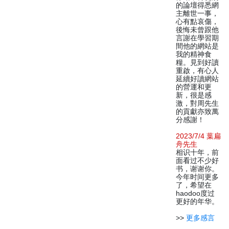
的論壇得悉網
主離世一事，
心有點哀傷，
後悔未曾跟他
言謝在學習期
間他的網站是
我的精神食
糧。見到好讀
重啟，有心人
延續好讀網站
的營運和更
新，很是感
激，對周先生
的貢獻亦致萬
分感謝！
2023/7/4 葉扁
舟先生
相识十年，前
面看过不少好
书，谢谢你。
今年时间更多
了，希望在
haodoo度过
更好的年华。
>>
更多感言