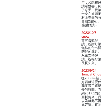
年，又想在好
讀看點書，到
了今天，我第
一次在好讀把
村上春樹的收
音機2讀完，
感謝好讀~
2023/10/3
snow
非常喜歡好
讀，感謝好讀
無私的付出與
陪伴的歲月。
永遠支持好
讀。祝福好讀
長長久久。
2023/9/24
Tomcat Chou
從2006年起，
好讀就這麼伴
我度過了這麼
長的時間。直
到2017.12的
噩耗傳來，我
以為就此不再
見好讀。直到