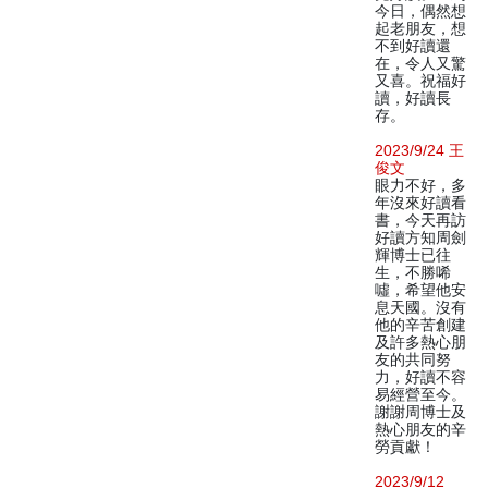
今日，偶然想
起老朋友，想
不到好讀還
在，令人又驚
又喜。祝福好
讀，好讀長
存。
2023/9/24 王
俊文
眼力不好，多
年沒來好讀看
書，今天再訪
好讀方知周劍
輝博士已往
生，不勝唏
噓，希望他安
息天國。沒有
他的辛苦創建
及許多熱心朋
友的共同努
力，好讀不容
易經營至今。
謝謝周博士及
熱心朋友的辛
勞貢獻！
2023/9/12