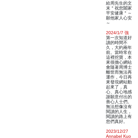
給周先生的文
末＂祝您闔家
平安健康＂～
願他家人心安
～
2024/1/7 強
第一次知道好
讀的時間不
久，大約兩年
前。當時常在
這裡挖寶，本
來很擔心網站
會隨著周博士
離世而無法再
運作，今日再
來發現網站動
起來了，真
心、真心地感
謝願意付出的
善心人士們。
無法想像沒有
閱讀的人生，
閱讀的路上有
您們真好。
2023/12/27
Annabel Kuo