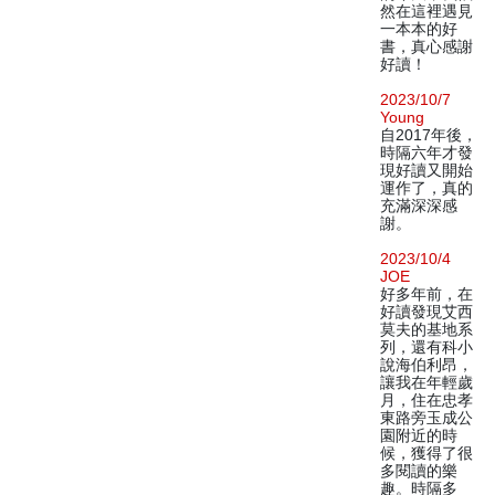
然在這裡遇見
一本本的好
書，真心感謝
好讀！
2023/10/7
Young
自2017年後，
時隔六年才發
現好讀又開始
運作了，真的
充滿深深感
謝。
2023/10/4
JOE
好多年前，在
好讀發現艾西
莫夫的基地系
列，還有科小
說海伯利昂，
讓我在年輕歲
月，住在忠孝
東路旁玉成公
園附近的時
候，獲得了很
多閱讀的樂
趣。時隔多