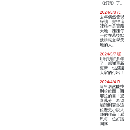
《好讀》了。
2024/5/8 rc
去年偶然發現
好讀，覺得這
裡根本是寶藏
天地！謝謝每
一位在幕後默
默耕耘文學天
地的人。
2024/5/7 呢
用好讀許多年
了，感謝重新
更新，也感謝
大家的付出！
2024/4/4 R
這里居然能找
到哈維爾．西
耶拉的書！驚
喜萬分！希望
能讀到更多這
位歷史小說大
師的作品！感
恩每一位好讀
團隊！