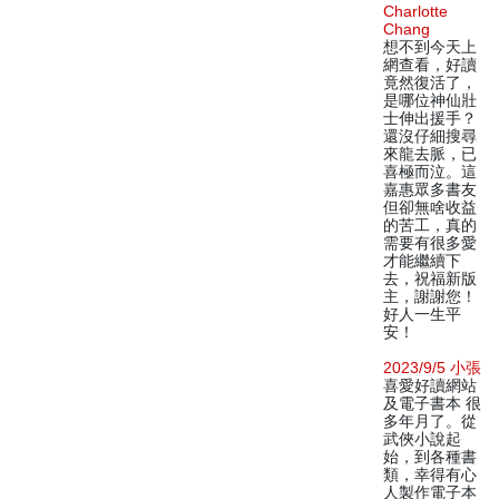
Charlotte
Chang
想不到今天上
網查看，好讀
竟然復活了，
是哪位神仙壯
士伸出援手？
還沒仔細搜尋
來龍去脈，已
喜極而泣。這
嘉惠眾多書友
但卻無啥收益
的苦工，真的
需要有很多愛
才能繼續下
去，祝福新版
主，謝謝您！
好人一生平
安！
2023/9/5 小張
喜愛好讀網站
及電子書本 很
多年月了。從
武俠小說起
始，到各種書
類，幸得有心
人製作電子本