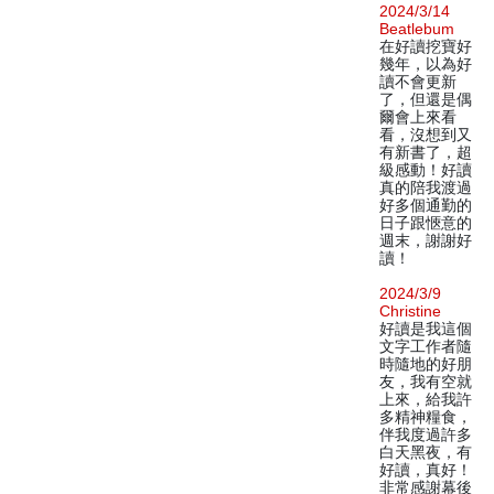
2024/3/14
Beatlebum
在好讀挖寶好
幾年，以為好
讀不會更新
了，但還是偶
爾會上來看
看，沒想到又
有新書了，超
級感動！好讀
真的陪我渡過
好多個通勤的
日子跟愜意的
週末，謝謝好
讀！
2024/3/9
Christine
好讀是我這個
文字工作者隨
時隨地的好朋
友，我有空就
上來，給我許
多精神糧食，
伴我度過許多
白天黑夜，有
好讀，真好！
非常感謝幕後