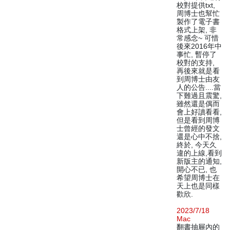
校對提供txt,
周博士也幫忙
製作了電子書
格式上架, 非
常感念~ 可惜
後來2016年中
事忙, 暫停了
校對的支持,
再後來就是看
到周博士由友
人的公告....當
下難過且震驚,
雖然還是偶而
會上好讀看看,
但是看到周博
士曾經的發文
還是心中不捨,
終於, 今天久
違的上線,看到
新版主的通知,
開心不已, 也
希望周博士在
天上也是同樣
歡欣.
2023/7/18
Mac
翻書抽屜內的