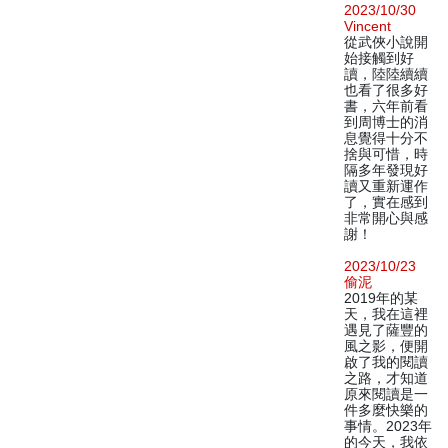
2023/10/30
Vincent
從武俠小說開
始接觸到好
讀，陸陸續續
也看了很多好
書，六年前看
到周博士的消
息覺得十分不
捨與可惜，時
隔多年發現好
讀又重新運作
了，實在感到
非常開心與感
謝！
2023/10/23
偷泥
2019年的某
天，我在這裡
遇見了薩豐的
風之影，便開
啟了我的閱讀
之路，才知道
原來閱讀是一
件多麼快樂的
事情。2023年
的今天，我依