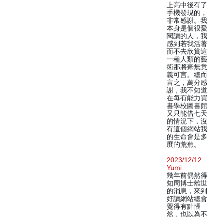
上高中後有了
手機發現的，
非常感謝。我
本身是個很愛
閱讀的人，我
感到若我活著
而不去欣賞這
一種人類的藝
術那將毫無意
義可言。總而
言之，萬分感
謝，我不知道
在每有能力買
書學校圖書館
又只能借七天
的情況下，沒
有這個網站我
的生命會是多
麼的荒蕪。
2023/12/12
Yumi
幾年前偶然得
知周博士離世
的消息，來到
好讀網站總會
覺得有點悵
然，也以為不