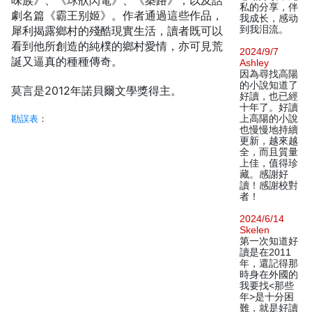
味族》、《球狀閃電》、《築路》，以及話
私的分享，伴
劇名篇《霸王别姬》。作者通過這些作品，
我成长，感动
犀利揭露鄉村的殘酷現實生活，讀者既可以
到我泪流。
看到他所創造的純樸的鄉村愛情，亦可見荒
2024/9/7
誕又逼真的種種傳奇。
Ashley
因為尋找高陽
的小說知道了
莫言是2012年諾貝爾文學獎得主。
好讀，也已經
十年了。好讀
勘誤表
：
上高陽的小說
也慢慢地持續
更新，越來越
全，而且質量
上佳，值得珍
藏。感謝好
讀！感謝校對
者！
2024/6/14
Skelen
第一次知道好
讀是在2011
年，還記得那
時身在外國的
我要找<那些
年>是十分困
難，就是好讀