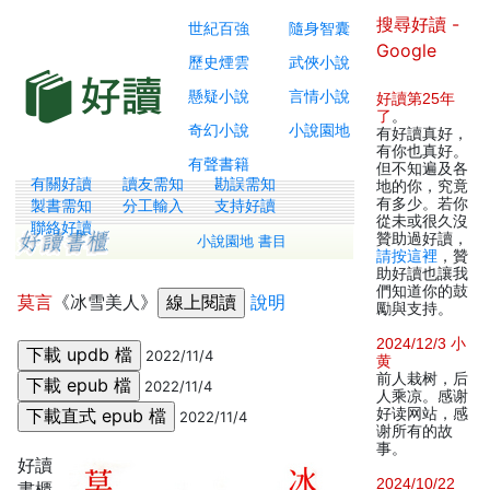
搜尋好讀 -
世紀百強
隨身智囊
Google
歷史煙雲
武俠小說
懸疑小說
言情小說
好讀第25年
了
。
奇幻小說
小說園地
有好讀真好，
有你也真好。
有聲書籍
但不知遍及各
有關好讀
讀友需知
勘誤需知
地的你，究竟
有多少。若你
製書需知
分工輸入
支持好讀
從未或很久沒
聯絡好讀
贊助過好讀，
小說園地 書目
請按這裡
，贊
助好讀也讓我
們知道你的鼓
莫言
《冰雪美人》
說明
勵與支持。
2024/12/3 小
2022/11/4
黄
前人栽树，后
2022/11/4
人乘凉。感谢
好读网站，感
2022/11/4
谢所有的故
事。
好讀
2024/10/22
書櫃