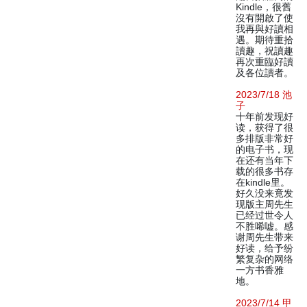
Kindle，很舊
沒有開啟了使
我再與好讀相
遇。期待重拾
讀趣，祝讀趣
再次重臨好讀
及各位讀者。
2023/7/18 池
子
十年前发现好
读，获得了很
多排版非常好
的电子书，现
在还有当年下
载的很多书存
在kindle里。
好久没来竟发
现版主周先生
已经过世令人
不胜唏嘘。感
谢周先生带来
好读，给予纷
繁复杂的网络
一方书香雅
地。
2023/7/14 甲