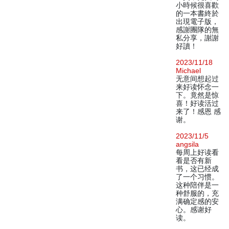
小時候很喜歡
的一本書終於
出現電子版，
感謝團隊的無
私分享，謝謝
好讀！
2023/11/18
Michael
无意间想起过
来好读怀念一
下。竟然是惊
喜！好读活过
来了！感恩 感
谢。
2023/11/5
angsila
每周上好读看
看是否有新
书，这已经成
了一个习惯。
这种陪伴是一
种舒服的，充
满确定感的安
心。感谢好
读。