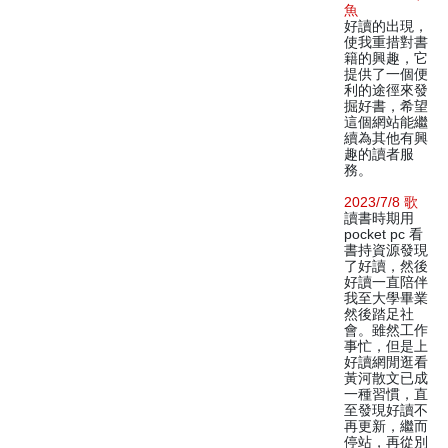
魚
好讀的出現，
使我重措對書
籍的興趣，它
提供了一個便
利的途徑來發
掘好書，希望
這個網站能繼
續為其他有興
趣的讀者服
務。
2023/7/8 歌
讀書時期用
pocket pc 看
書持資源發現
了好讀，然後
好讀一直陪伴
我至大學畢業
然後踏足社
會。雖然工作
事忙，但是上
好讀網閒逛看
黃河散文已成
一種習慣，直
至發現好讀不
再更新，繼而
停站，再從別