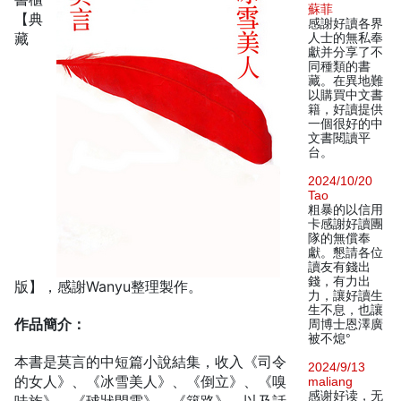
蘇菲
【典
感謝好讀各界
藏
人士的無私奉
獻并分享了不
同種類的書
藏。在異地難
以購買中文書
籍，好讀提供
一個很好的中
文書閱讀平
台。
2024/10/20
Tao
粗暴的以信用
卡感謝好讀團
隊的無償奉
獻。懇請各位
讀友有錢出
錢，有力出
版】，感謝Wanyu整理製作。
力，讓好讀生
生不息，也讓
作品簡介：
周博士恩澤廣
被不熄°
本書是莫言的中短篇小說結集，收入《司令
2024/9/13
的女人》、《冰雪美人》、《倒立》、《嗅
maliang
感谢好读，无