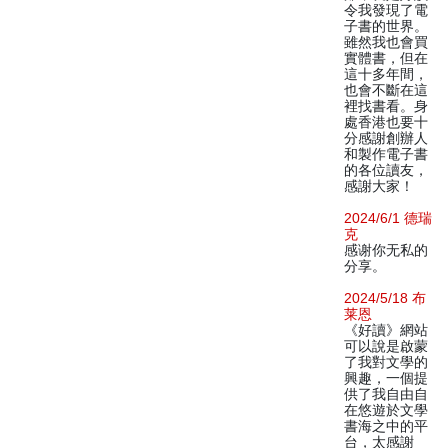
令我發現了電
子書的世界。
雖然我也會買
實體書，但在
這十多年間，
也會不斷在這
裡找書看。身
處香港也要十
分感謝創辦人
和製作電子書
的各位讀友，
感謝大家！
2024/6/1 德瑞
克
感谢你无私的
分享。
2024/5/18 布
莱恩
《好讀》網站
可以說是啟蒙
了我對文學的
興趣，一個提
供了我自由自
在悠遊於文學
書海之中的平
台，太感謝