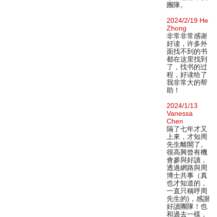
團隊。
2024/2/19 He
Zhong
非常非常感谢
好读，许多外
面找不到的书
都在这里找到
了，找书的过
程，好读给了
我非常大的帮
助！
2024/1/13
Vanessa
Chen
隔了七年才又
上來，才知周
先生離開了。
很高興曾有機
會參與好讀，
透過網路與周
博士共事（真
也才知道的，
一直只稱呼周
先生的)，感謝
好讀團隊！也
和過去一樣，