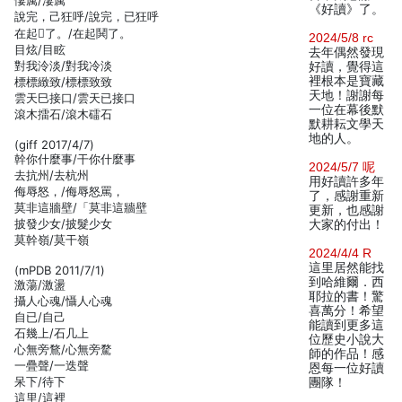
悽厲/淒厲
《好讀》了。
說完，己狂呼/說完，已狂呼
在起了。/在起鬨了。
2024/5/8 rc
目炫/目眩
去年偶然發現
對我泠淡/對我冷淡
好讀，覺得這
裡根本是寶藏
標標緻致/標標致致
天地！謝謝每
雲天巳接口/雲天已接口
一位在幕後默
滾木擂石/滾木礌石
默耕耘文學天
地的人。
(giff 2017/4/7)
幹你什麼事/干你什麼事
2024/5/7 呢
去抗州/去杭州
用好讀許多年
侮辱怒，/侮辱怒罵，
了，感謝重新
莫非這牆壁/「莫非這牆壁
更新，也感謝
披發少女/披髮少女
大家的付出！
莫幹嶺/莫干嶺
2024/4/4 R
這里居然能找
(mPDB 2011/7/1)
到哈維爾．西
激蕩/激盪
耶拉的書！驚
攝人心魂/懾人心魂
喜萬分！希望
自已/自己
能讀到更多這
石幾上/石几上
位歷史小說大
心無旁鶩/心無旁騖
師的作品！感
一疊聲/一迭聲
恩每一位好讀
呆下/待下
團隊！
這里/這裡