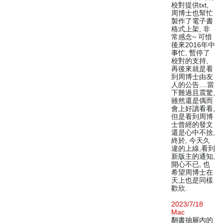
校對提供txt,
周博士也幫忙
製作了電子書
格式上架, 非
常感念~ 可惜
後來2016年中
事忙, 暫停了
校對的支持,
再後來就是看
到周博士由友
人的公告....當
下難過且震驚,
雖然還是偶而
會上好讀看看,
但是看到周博
士曾經的發文
還是心中不捨,
終於, 今天久
違的上線,看到
新版主的通知,
開心不已, 也
希望周博士在
天上也是同樣
歡欣.
2023/7/18
Mac
翻書抽屜內的