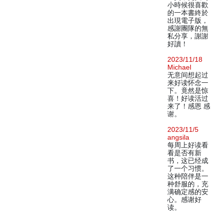
小時候很喜歡
的一本書終於
出現電子版，
感謝團隊的無
私分享，謝謝
好讀！
2023/11/18
Michael
无意间想起过
来好读怀念一
下。竟然是惊
喜！好读活过
来了！感恩 感
谢。
2023/11/5
angsila
每周上好读看
看是否有新
书，这已经成
了一个习惯。
这种陪伴是一
种舒服的，充
满确定感的安
心。感谢好
读。