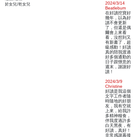
2024/3/14
於女兒/乾女兒
Beatlebum
在好讀挖寶好
幾年，以為好
讀不會更新
了，但還是偶
爾會上來看
看，沒想到又
有新書了，超
級感動！好讀
真的陪我渡過
好多個通勤的
日子跟愜意的
週末，謝謝好
讀！
2024/3/9
Christine
好讀是我這個
文字工作者隨
時隨地的好朋
友，我有空就
上來，給我許
多精神糧食，
伴我度過許多
白天黑夜，有
好讀，真好！
非常感謝幕後