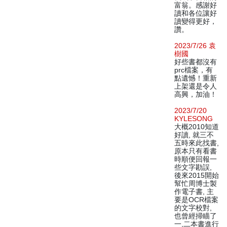
富翁。感謝好
讀和各位讓好
讀變得更好，
讚。
2023/7/26 袁
樹國
好些書都沒有
prc檔案，有
點遺憾！重新
上架還是令人
高興，加油！
2023/7/20
KYLESONG
大概2010知道
好讀, 就三不
五時來此找書,
原本只有看書
時順便回報一
些文字勘誤,
後來2015開始
幫忙周博士製
作電子書, 主
要是OCR檔案
的文字校對,
也曾經掃瞄了
一,二本書進行