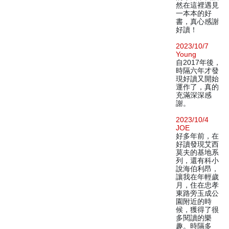
然在這裡遇見
一本本的好
書，真心感謝
好讀！
2023/10/7
Young
自2017年後，
時隔六年才發
現好讀又開始
運作了，真的
充滿深深感
謝。
2023/10/4
JOE
好多年前，在
好讀發現艾西
莫夫的基地系
列，還有科小
說海伯利昂，
讓我在年輕歲
月，住在忠孝
東路旁玉成公
園附近的時
候，獲得了很
多閱讀的樂
趣。時隔多