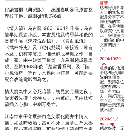
蘇菲
感謝好讀各界
好讀書櫃《典藏版》，感謝嘉明參照原書整
人士的無私奉
理校正過。感謝giff勘誤6處。
獻并分享了不
同種類的書
藏。在異地難
《情人箭》為古龍1963-1964年作品，為古
以購買中文書
龍早期長篇小說。本書風格及構思與稍後的
籍，好讀提供
一個很好的中
長篇作品《浣花洗劍錄》、《名劍風流》、
文書閱讀平
《武林外史》及《絕代雙驕》等接近，雖有
台。
不及，仍有斧鑿痕，惟已超脫早期之作，自
2024/10/20
成一家。由中短篇至長篇，亦為漸趨成熟表
Tao
現。至於1968年後「楚留香系列」及「陸
粗暴的以信用
小鳳傳奇」等作，又邁向中短篇，可能是要
卡感謝好讀團
隊的無償奉
配合改編電影而為之。
獻。懇請各位
讀友有錢出
情人箭為中人必死暗器，初見於月圓之夜，
錢，有力出
力，讓好讀生
受害者先接「死神帖」，再被紅、黑兩枝短
生不息，也讓
箭插入心胸，中劇毒身亡。
周博士恩澤廣
被不熄°
江南世家子弟展夢白之父展化雨亦中情人
2024/9/13
箭，如及時救治，當可不死。展夢白為人魯
maliang
感谢好读，无
莽，因小事得罪唯一可救治情人箭劇毒之秦