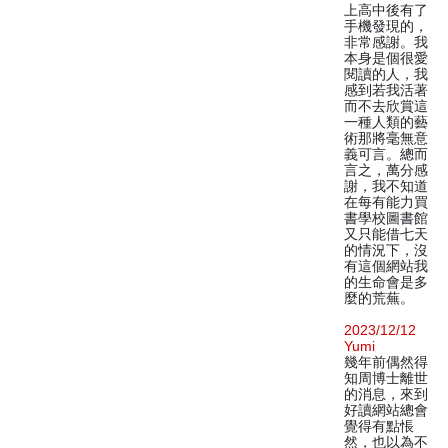
上高中後有了
手機發現的，
非常感謝。我
本身是個很愛
閱讀的人，我
感到若我活著
而不去欣賞這
一種人類的藝
術那將毫無意
義可言。總而
言之，萬分感
謝，我不知道
在每有能力買
書學校圖書館
又只能借七天
的情況下，沒
有這個網站我
的生命會是多
麼的荒蕪。
2023/12/12
Yumi
幾年前偶然得
知周博士離世
的消息，來到
好讀網站總會
覺得有點悵
然，也以為不