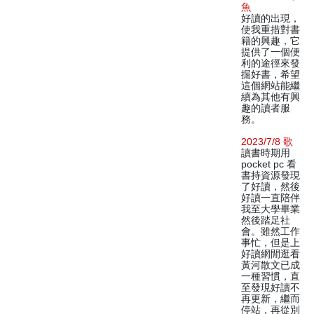
魚
好讀的出現，
使我重措對書
籍的興趣，它
提供了一個便
利的途徑來發
掘好書，希望
這個網站能繼
續為其他有興
趣的讀者服
務。
2023/7/8 歌
讀書時期用
pocket pc 看
書持資源發現
了好讀，然後
好讀一直陪伴
我至大學畢業
然後踏足社
會。雖然工作
事忙，但是上
好讀網閒逛看
黃河散文已成
一種習慣，直
至發現好讀不
再更新，繼而
停站，再從別