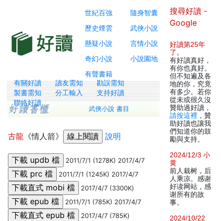
搜尋好讀 -
世紀百強
隨身智囊
Google
歷史煙雲
武俠小說
懸疑小說
言情小說
好讀第25年
了
。
奇幻小說
小說園地
有好讀真好，
有你也真好。
有聲書籍
但不知遍及各
有關好讀
讀友需知
勘誤需知
地的你，究竟
有多少。若你
製書需知
分工輸入
支持好讀
從未或很久沒
聯絡好讀
贊助過好讀，
武俠小說 書目
請按這裡
，贊
助好讀也讓我
們知道你的鼓
古龍
《情人箭》
說明
勵與支持。
2024/12/3 小
2011/7/1 (1278K) 2017/4/7
黄
前人栽树，后
2011/7/1 (1245K) 2017/4/7
人乘凉。感谢
好读网站，感
2017/4/7 (3300K)
谢所有的故
2011/7/1 (785K) 2017/4/7
事。
2017/4/7 (785K)
2024/10/22