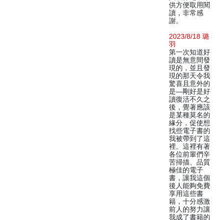
供方便取用閱
讀，非常感
謝。
2023/8/18 璐
羽
第一次知道好
讀是無意間發
現的，並且發
現的那天令我
驚喜且意外的
是—剛好是好
讀復活不久之
後，覺著應該
是某種莫名的
緣分，促使想
找些電子書的
我被帶到了這
裡。這裡有著
各位前輩們辛
苦掃描、品質
極佳的電子
書，讓我這個
後人能夠免費
享用這些書
籍，十分感激
前人的努力讓
我成了書籍的