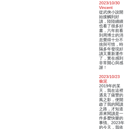
2023/10/30
Vincent
從武俠小說開
始接觸到好
讀，陸陸續續
也看了很多好
書，六年前看
到周博士的消
息覺得十分不
捨與可惜，時
隔多年發現好
讀又重新運作
了，實在感到
非常開心與感
謝！
2023/10/23
偷泥
2019年的某
天，我在這裡
遇見了薩豐的
風之影，便開
啟了我的閱讀
之路，才知道
原來閱讀是一
件多麼快樂的
事情。2023年
的今天，我依