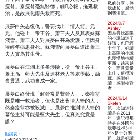
私的分享，伴
瘦翁。秦瘦翁毫無醫德，睚必報，拖延救
我成长，感动
治，是故展化雨失救而死。
到我泪流。
2024/9/7
展夢白矢志復仇，誓要找出「情人箭」元
Ashley
兇。他碰上「帝王谷」蕭三夫人及其表妹蘇
因為尋找高陽
的小說知道了
淺雪。蕭三夫人對展夢白甚為愛護，但因身
好讀，也已經
罹經年病患身死。蘇淺雪向展夢白道出蕭三
十年了。好讀
夫人實為其生母。
上高陽的小說
也慢慢地持續
更新，越來越
展夢白在江湖上多番涉險，從「帝王谷主」
全，而且質量
蕭王孫、藍大先生及迷林老人等處學藝，融
上佳，值得珍
藏。感謝好
會貫通，武功自成一家。
讀！感謝校對
者！
展夢白終發現「解鈴常是繫鈴人」，秦瘦翁
2024/6/14
既是唯一救治者，但也是出售情人箭的人，
Skelen
然秦瘦翁亦被殺滅口。展夢白推測情人箭的
第一次知道好
讀是在2011
幕後主持可能是藍大先生，但真兇究竟是
年，還記得那
誰？
時身在外國的
我要找<那些
年>是十分困
勘誤表
：
難，就是好讀
(mPDB 2017/4/7)