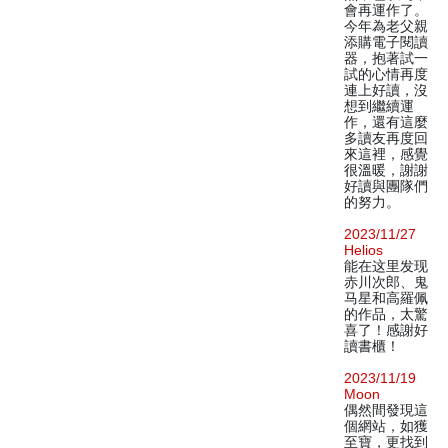
會再運作了。
今年為老父親
添購電子閱讀
器，抱著試一
試的心情再度
連上好讀，沒
想到繼續運
作，還有這麼
多讀友再度回
來這裡，感覺
很溫暖，謝謝
好讀與團隊們
的努力。
2023/11/27
Helios
能在这里发现
赤川次郎、鬼
马星和高羅佩
的作品，太驚
喜了！感謝好
讀書櫃！
2023/11/19
Moon
偶然間發現這
個網站，如獲
至寶，更找到