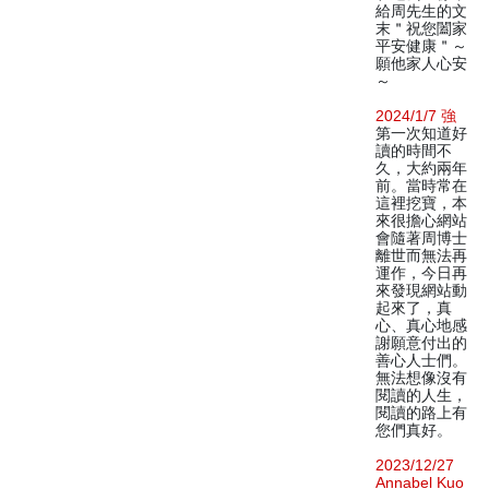
給周先生的文
末＂祝您闔家
平安健康＂～
願他家人心安
～
2024/1/7 強
第一次知道好
讀的時間不
久，大約兩年
前。當時常在
這裡挖寶，本
來很擔心網站
會隨著周博士
離世而無法再
運作，今日再
來發現網站動
起來了，真
心、真心地感
謝願意付出的
善心人士們。
無法想像沒有
閱讀的人生，
閱讀的路上有
您們真好。
2023/12/27
Annabel Kuo