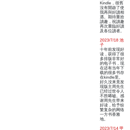
Kindle，很舊
沒有開啟了使
我再與好讀相
遇。期待重拾
讀趣，祝讀趣
再次重臨好讀
及各位讀者。
2023/7/18 池
子
十年前发现好
读，获得了很
多排版非常好
的电子书，现
在还有当年下
载的很多书存
在kindle里。
好久没来竟发
现版主周先生
已经过世令人
不胜唏嘘。感
谢周先生带来
好读，给予纷
繁复杂的网络
一方书香雅
地。
2023/7/14 甲