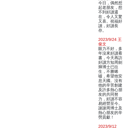
今日，偶然想
起老朋友，想
不到好讀還
在，令人又驚
又喜。祝福好
讀，好讀長
存。
2023/9/24 王
俊文
眼力不好，多
年沒來好讀看
書，今天再訪
好讀方知周劍
輝博士已往
生，不勝唏
噓，希望他安
息天國。沒有
他的辛苦創建
及許多熱心朋
友的共同努
力，好讀不容
易經營至今。
謝謝周博士及
熱心朋友的辛
勞貢獻！
2023/9/12