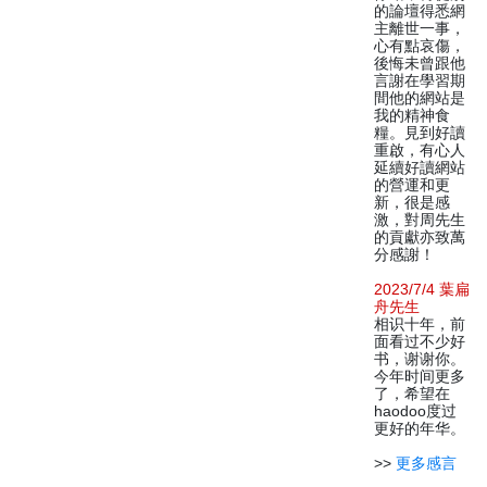
的論壇得悉網
主離世一事，
心有點哀傷，
後悔未曾跟他
言謝在學習期
間他的網站是
我的精神食
糧。見到好讀
重啟，有心人
延續好讀網站
的營運和更
新，很是感
激，對周先生
的貢獻亦致萬
分感謝！
2023/7/4 葉扁
舟先生
相识十年，前
面看过不少好
书，谢谢你。
今年时间更多
了，希望在
haodoo度过
更好的年华。
>>
更多感言