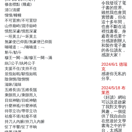
令我發現了電
修改標點 (幾處)
子書的世界。
清/清臞
雖然我也會買
憧憧/幢幢
實體書，但在
不可置辨/不可置辯
這十多年間，
山停廟峙/淵渟嶽峙
也會不斷在這
憤怒深遽/憤怒深邃
裡找書看。身
處香港也要十
一坯黃土/一坏黃土
分感謝創辦人
無篆使已仰面/無篆便已仰面
和製作電子書
喃哺道：﹁/喃喃道：﹁
的各位讀友，
斛斗/觔斗
感謝大家！
穆王一闕﹁滿/穆王一闋﹁滿
紈公子/紈袴公子
2024/6/1 德瑞
支援不住/支持不住
克
並指如戟/駢指如戟
感谢你无私的
分享。
陰側惻/陰惻惻
滋昧/滋味
2024/5/18 布
五綹長須/五綹長鬚
莱恩
乘隙而人/乘隙而入
《好讀》網站
目炫神馳/目眩神馳
可以說是啟蒙
什麼神祗/什麼神祇
了我對文學的
待罪立功/帶罪立功
興趣，一個提
祜瘦不堪/枯瘦不堪
供了我自由自
在悠遊於文學
持刀人內腑/持刀入內腑
書海之中的平
怔了半響/怔了半晌
台，太感謝