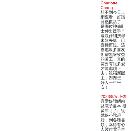
Charlotte
Chang
想不到今天上
網查看，好讀
竟然復活了，
是哪位神仙壯
士伸出援手？
還沒仔細搜尋
來龍去脈，已
喜極而泣。這
嘉惠眾多書友
但卻無啥收益
的苦工，真的
需要有很多愛
才能繼續下
去，祝福新版
主，謝謝您！
好人一生平
安！
2023/9/5 小張
喜愛好讀網站
及電子書本 很
多年月了。從
武俠小說起
始，到各種書
類，幸得有心
人製作電子本