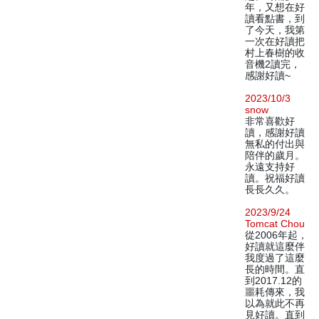
年，又想在好
讀看點書，到
了今天，我第
一次在好讀把
村上春樹的收
音機2讀完，
感謝好讀~
2023/10/3
snow
非常喜歡好
讀，感謝好讀
無私的付出與
陪伴的歲月。
永遠支持好
讀。祝福好讀
長長久久。
2023/9/24
Tomcat Chou
從2006年起，
好讀就這麼伴
我度過了這麼
長的時間。直
到2017.12的
噩耗傳來，我
以為就此不再
見好讀。直到