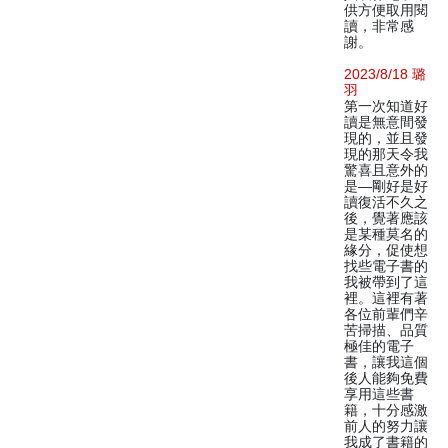
供方便取用閱
讀，非常感
謝。
2023/8/18 璐
羽
第一次知道好
讀是無意間發
現的，並且發
現的那天令我
驚喜且意外的
是—剛好是好
讀復活不久之
後，覺著應該
是某種莫名的
緣分，促使想
找些電子書的
我被帶到了這
裡。這裡有著
各位前輩們辛
苦掃描、品質
極佳的電子
書，讓我這個
後人能夠免費
享用這些書
籍，十分感激
前人的努力讓
我成了書籍的