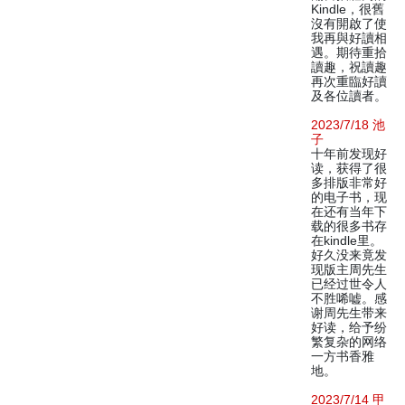
Kindle，很舊
沒有開啟了使
我再與好讀相
遇。期待重拾
讀趣，祝讀趣
再次重臨好讀
及各位讀者。
2023/7/18 池
子
十年前发现好
读，获得了很
多排版非常好
的电子书，现
在还有当年下
载的很多书存
在kindle里。
好久没来竟发
现版主周先生
已经过世令人
不胜唏嘘。感
谢周先生带来
好读，给予纷
繁复杂的网络
一方书香雅
地。
2023/7/14 甲