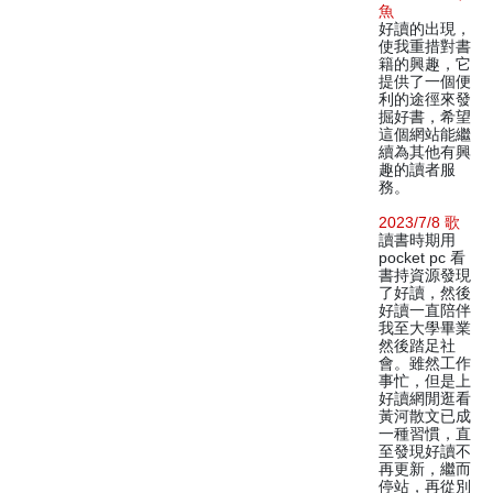
魚
好讀的出現，
使我重措對書
籍的興趣，它
提供了一個便
利的途徑來發
掘好書，希望
這個網站能繼
續為其他有興
趣的讀者服
務。
2023/7/8 歌
讀書時期用
pocket pc 看
書持資源發現
了好讀，然後
好讀一直陪伴
我至大學畢業
然後踏足社
會。雖然工作
事忙，但是上
好讀網閒逛看
黃河散文已成
一種習慣，直
至發現好讀不
再更新，繼而
停站，再從別