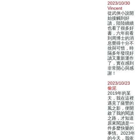
2023/10/30
Vincent
從武俠小說開
始接觸到好
讀，陸陸續續
也看了很多好
書，六年前看
到周博士的消
息覺得十分不
捨與可惜，時
隔多年發現好
讀又重新運作
了，實在感到
非常開心與感
謝！
2023/10/23
偷泥
2019年的某
天，我在這裡
遇見了薩豐的
風之影，便開
啟了我的閱讀
之路，才知道
原來閱讀是一
件多麼快樂的
事情。2023年
的今天，我依