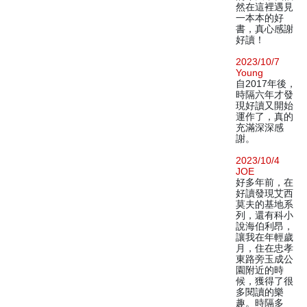
然在這裡遇見
一本本的好
書，真心感謝
好讀！
2023/10/7
Young
自2017年後，
時隔六年才發
現好讀又開始
運作了，真的
充滿深深感
謝。
2023/10/4
JOE
好多年前，在
好讀發現艾西
莫夫的基地系
列，還有科小
說海伯利昂，
讓我在年輕歲
月，住在忠孝
東路旁玉成公
園附近的時
候，獲得了很
多閱讀的樂
趣。時隔多