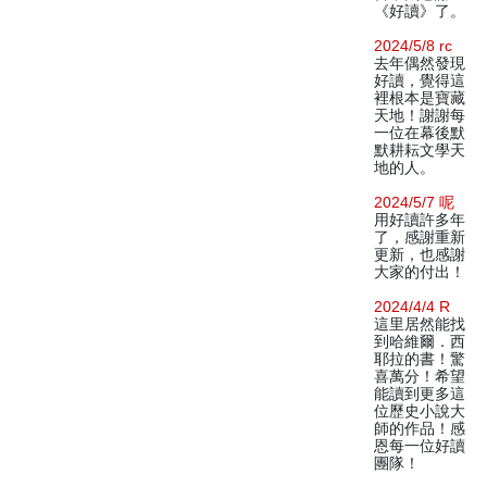
《好讀》了。
2024/5/8 rc
去年偶然發現
好讀，覺得這
裡根本是寶藏
天地！謝謝每
一位在幕後默
默耕耘文學天
地的人。
2024/5/7 呢
用好讀許多年
了，感謝重新
更新，也感謝
大家的付出！
2024/4/4 R
這里居然能找
到哈維爾．西
耶拉的書！驚
喜萬分！希望
能讀到更多這
位歷史小說大
師的作品！感
恩每一位好讀
團隊！