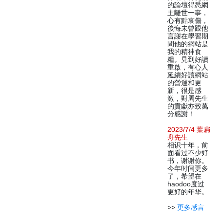
的論壇得悉網
主離世一事，
心有點哀傷，
後悔未曾跟他
言謝在學習期
間他的網站是
我的精神食
糧。見到好讀
重啟，有心人
延續好讀網站
的營運和更
新，很是感
激，對周先生
的貢獻亦致萬
分感謝！
2023/7/4 葉扁
舟先生
相识十年，前
面看过不少好
书，谢谢你。
今年时间更多
了，希望在
haodoo度过
更好的年华。
>>
更多感言