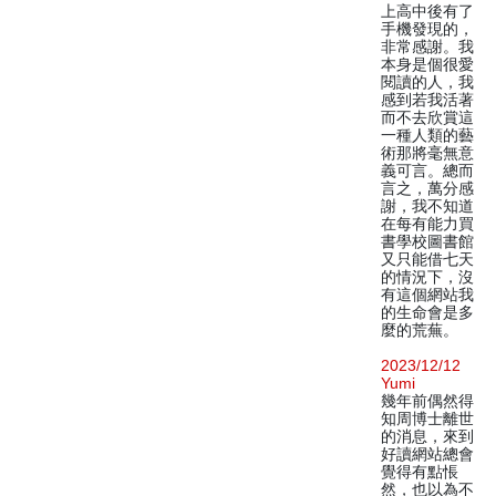
上高中後有了
手機發現的，
非常感謝。我
本身是個很愛
閱讀的人，我
感到若我活著
而不去欣賞這
一種人類的藝
術那將毫無意
義可言。總而
言之，萬分感
謝，我不知道
在每有能力買
書學校圖書館
又只能借七天
的情況下，沒
有這個網站我
的生命會是多
麼的荒蕪。
2023/12/12
Yumi
幾年前偶然得
知周博士離世
的消息，來到
好讀網站總會
覺得有點悵
然，也以為不