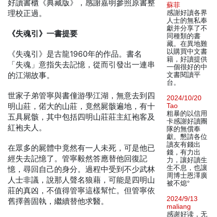
好讀書櫃《典藏版》，感謝嘉明參照原書整
蘇菲
理校正過。
感謝好讀各界
人士的無私奉
獻并分享了不
《失魂引》一書提要
同種類的書
藏。在異地難
以購買中文書
《失魂引》是古龍1960年的作品。書名
籍，好讀提供
「失魂」意指失去記憶，從而引發出一連串
一個很好的中
的江湖故事。
文書閱讀平
台。
世家子弟管寧與書僮游學江湖，無意去到四
2024/10/20
明山莊，偌大的山莊，竟然屍骸遍地，有十
Tao
粗暴的以信用
五具屍骸，其中包括四明山莊莊主紅袍客及
卡感謝好讀團
紅袍夫人。
隊的無償奉
獻。懇請各位
讀友有錢出
在眾多的屍體中竟然有一人未死，可是他已
錢，有力出
經失去記憶了。管寧毅然答應替他回復記
力，讓好讀生
生不息，也讓
憶，尋回自己的身分。過程中受到不少武林
周博士恩澤廣
人士非議，說那人聲名狼藉，可能是四明山
被不熄°
莊的真凶，不值得管寧這樣幫忙。但管寧依
2024/9/13
舊擇善固執，繼續替他求醫。
maliang
感谢好读，无