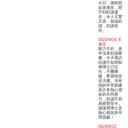
今日，偶然想
起老朋友，想
不到好讀還
在，令人又驚
又喜。祝福好
讀，好讀長
存。
2023/9/24 王
俊文
眼力不好，多
年沒來好讀看
書，今天再訪
好讀方知周劍
輝博士已往
生，不勝唏
噓，希望他安
息天國。沒有
他的辛苦創建
及許多熱心朋
友的共同努
力，好讀不容
易經營至今。
謝謝周博士及
熱心朋友的辛
勞貢獻！
2023/9/12