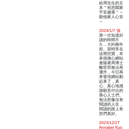
給周先生的文
末＂祝您闔家
平安健康＂～
願他家人心安
～
2024/1/7 強
第一次知道好
讀的時間不
久，大約兩年
前。當時常在
這裡挖寶，本
來很擔心網站
會隨著周博士
離世而無法再
運作，今日再
來發現網站動
起來了，真
心、真心地感
謝願意付出的
善心人士們。
無法想像沒有
閱讀的人生，
閱讀的路上有
您們真好。
2023/12/27
Annabel Kuo