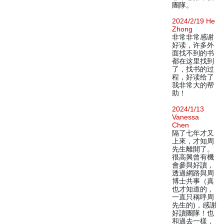
團隊。
2024/2/19 He
Zhong
非常非常感谢
好读，许多外
面找不到的书
都在这里找到
了，找书的过
程，好读给了
我非常大的帮
助！
2024/1/13
Vanessa
Chen
隔了七年才又
上來，才知周
先生離開了。
很高興曾有機
會參與好讀，
透過網路與周
博士共事（真
也才知道的，
一直只稱呼周
先生的)，感謝
好讀團隊！也
和過去一樣，