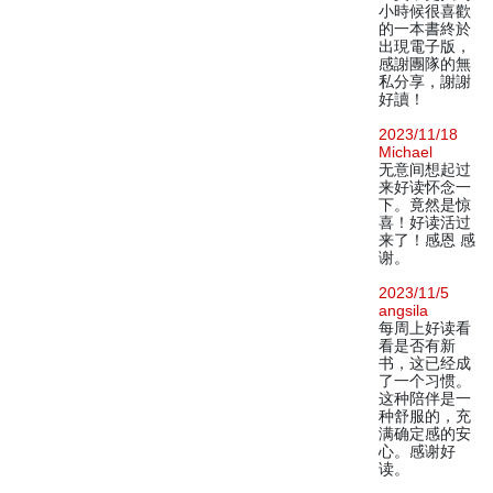
小時候很喜歡
的一本書終於
出現電子版，
感謝團隊的無
私分享，謝謝
好讀！
2023/11/18
Michael
无意间想起过
来好读怀念一
下。竟然是惊
喜！好读活过
来了！感恩 感
谢。
2023/11/5
angsila
每周上好读看
看是否有新
书，这已经成
了一个习惯。
这种陪伴是一
种舒服的，充
满确定感的安
心。感谢好
读。