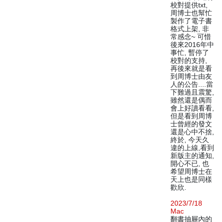
校對提供txt,
周博士也幫忙
製作了電子書
格式上架, 非
常感念~ 可惜
後來2016年中
事忙, 暫停了
校對的支持,
再後來就是看
到周博士由友
人的公告....當
下難過且震驚,
雖然還是偶而
會上好讀看看,
但是看到周博
士曾經的發文
還是心中不捨,
終於, 今天久
違的上線,看到
新版主的通知,
開心不已, 也
希望周博士在
天上也是同樣
歡欣.
2023/7/18
Mac
翻書抽屜內的