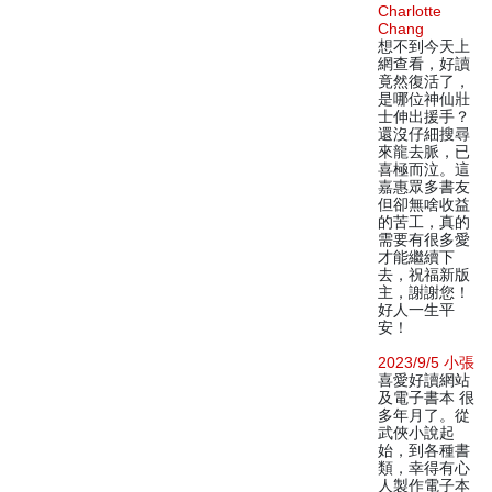
Charlotte
Chang
想不到今天上
網查看，好讀
竟然復活了，
是哪位神仙壯
士伸出援手？
還沒仔細搜尋
來龍去脈，已
喜極而泣。這
嘉惠眾多書友
但卻無啥收益
的苦工，真的
需要有很多愛
才能繼續下
去，祝福新版
主，謝謝您！
好人一生平
安！
2023/9/5 小張
喜愛好讀網站
及電子書本 很
多年月了。從
武俠小說起
始，到各種書
類，幸得有心
人製作電子本