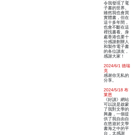
令我發現了電
子書的世界。
雖然我也會買
實體書，但在
這十多年間，
也會不斷在這
裡找書看。身
處香港也要十
分感謝創辦人
和製作電子書
的各位讀友，
感謝大家！
2024/6/1 德瑞
克
感谢你无私的
分享。
2024/5/18 布
莱恩
《好讀》網站
可以說是啟蒙
了我對文學的
興趣，一個提
供了我自由自
在悠遊於文學
書海之中的平
台，太感謝