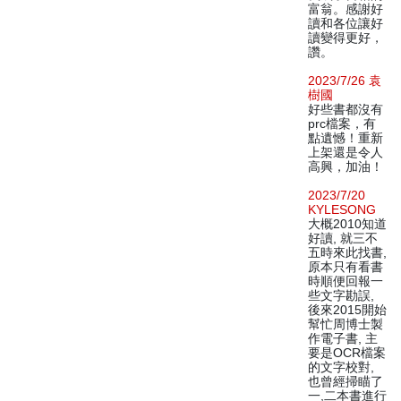
富翁。感謝好
讀和各位讓好
讀變得更好，
讚。
2023/7/26 袁
樹國
好些書都沒有
prc檔案，有
點遺憾！重新
上架還是令人
高興，加油！
2023/7/20
KYLESONG
大概2010知道
好讀, 就三不
五時來此找書,
原本只有看書
時順便回報一
些文字勘誤,
後來2015開始
幫忙周博士製
作電子書, 主
要是OCR檔案
的文字校對,
也曾經掃瞄了
一,二本書進行