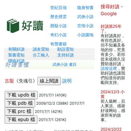
搜尋好讀 -
世紀百強
隨身智囊
Google
歷史煙雲
武俠小說
懸疑小說
言情小說
好讀第25年
了
。
奇幻小說
小說園地
有好讀真好，
有你也真好。
有聲書籍
但不知遍及各
有關好讀
讀友需知
勘誤需知
地的你，究竟
有多少。若你
製書需知
分工輸入
支持好讀
從未或很久沒
聯絡好讀
贊助過好讀，
武俠小說 書目
請按這裡
，贊
助好讀也讓我
們知道你的鼓
古龍
《失魂引》
說明
勵與支持。
2024/12/3 小
2011/7/1 (410K)
黄
前人栽树，后
2009/12/3 (398K) 2011/7/1
人乘凉。感谢
好读网站，感
2011/7/1 (421K)
谢所有的故
2011/7/1 (261K)
事。
2024/10/22