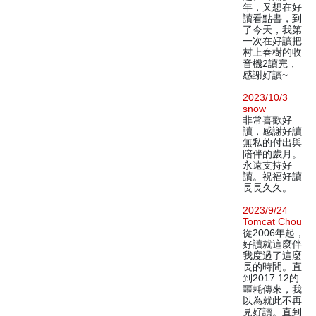
年，又想在好
讀看點書，到
了今天，我第
一次在好讀把
村上春樹的收
音機2讀完，
感謝好讀~
2023/10/3
snow
非常喜歡好
讀，感謝好讀
無私的付出與
陪伴的歲月。
永遠支持好
讀。祝福好讀
長長久久。
2023/9/24
Tomcat Chou
從2006年起，
好讀就這麼伴
我度過了這麼
長的時間。直
到2017.12的
噩耗傳來，我
以為就此不再
見好讀。直到