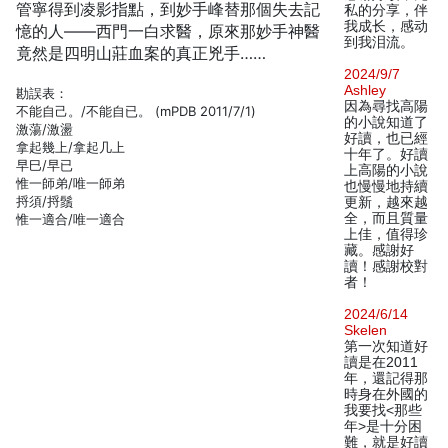
管寧得到凌影指點，到妙手峰替那個失去記
私的分享，伴
我成长，感动
憶的人——西門一白求醫，原來那妙手神醫
到我泪流。
竟然是四明山莊血案的真正兇手……
2024/9/7
Ashley
勘誤表：
因為尋找高陽
不能自己。/不能自已。 (mPDB 2011/7/1)
的小說知道了
激蕩/激盪
好讀，也已經
拿起幾上/拿起几上
十年了。好讀
早巳/早已
上高陽的小說
惟一師弟/唯一師弟
也慢慢地持續
捋須/捋鬚
更新，越來越
全，而且質量
惟一適合/唯一適合
上佳，值得珍
藏。感謝好
讀！感謝校對
者！
2024/6/14
Skelen
第一次知道好
讀是在2011
年，還記得那
時身在外國的
我要找<那些
年>是十分困
難，就是好讀