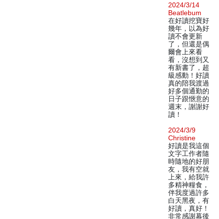
2024/3/14
Beatlebum
在好讀挖寶好
幾年，以為好
讀不會更新
了，但還是偶
爾會上來看
看，沒想到又
有新書了，超
級感動！好讀
真的陪我渡過
好多個通勤的
日子跟愜意的
週末，謝謝好
讀！
2024/3/9
Christine
好讀是我這個
文字工作者隨
時隨地的好朋
友，我有空就
上來，給我許
多精神糧食，
伴我度過許多
白天黑夜，有
好讀，真好！
非常感謝幕後