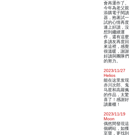
會再運作了。
今年為老父親
添購電子閱讀
器，抱著試一
試的心情再度
連上好讀，沒
想到繼續運
作，還有這麼
多讀友再度回
來這裡，感覺
很溫暖，謝謝
好讀與團隊們
的努力。
2023/11/27
Helios
能在这里发现
赤川次郎、鬼
马星和高羅佩
的作品，太驚
喜了！感謝好
讀書櫃！
2023/11/19
Moon
偶然間發現這
個網站，如獲
至寶，更找到