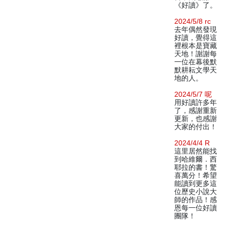
《好讀》了。
2024/5/8 rc
去年偶然發現
好讀，覺得這
裡根本是寶藏
天地！謝謝每
一位在幕後默
默耕耘文學天
地的人。
2024/5/7 呢
用好讀許多年
了，感謝重新
更新，也感謝
大家的付出！
2024/4/4 R
這里居然能找
到哈維爾．西
耶拉的書！驚
喜萬分！希望
能讀到更多這
位歷史小說大
師的作品！感
恩每一位好讀
團隊！