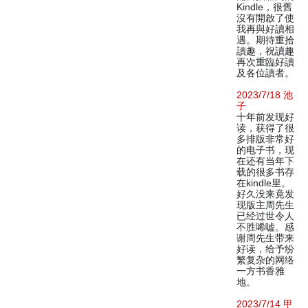
Kindle，很舊
沒有開啟了使
我再與好讀相
遇。期待重拾
讀趣，祝讀趣
再次重臨好讀
及各位讀者。
2023/7/18 池
子
十年前发现好
读，获得了很
多排版非常好
的电子书，现
在还有当年下
载的很多书存
在kindle里。
好久没来竟发
现版主周先生
已经过世令人
不胜唏嘘。感
谢周先生带来
好读，给予纷
繁复杂的网络
一方书香雅
地。
2023/7/14 甲