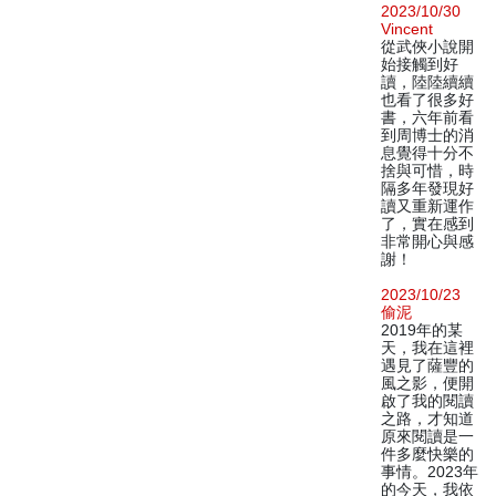
2023/10/30
Vincent
從武俠小說開
始接觸到好
讀，陸陸續續
也看了很多好
書，六年前看
到周博士的消
息覺得十分不
捨與可惜，時
隔多年發現好
讀又重新運作
了，實在感到
非常開心與感
謝！
2023/10/23
偷泥
2019年的某
天，我在這裡
遇見了薩豐的
風之影，便開
啟了我的閱讀
之路，才知道
原來閱讀是一
件多麼快樂的
事情。2023年
的今天，我依