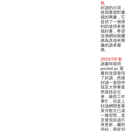
魚
好讀的出現，
使我重措對書
籍的興趣，它
提供了一個便
利的途徑來發
掘好書，希望
這個網站能繼
續為其他有興
趣的讀者服
務。
2023/7/8 歌
讀書時期用
pocket pc 看
書持資源發現
了好讀，然後
好讀一直陪伴
我至大學畢業
然後踏足社
會。雖然工作
事忙，但是上
好讀網閒逛看
黃河散文已成
一種習慣，直
至發現好讀不
再更新，繼而
停站，再從別