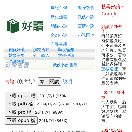
搜尋好讀 -
世紀百強
隨身智囊
Google
歷史煙雲
武俠小說
懸疑小說
言情小說
好讀第25年
了
。
奇幻小說
小說園地
有好讀真好，
有你也真好。
有聲書籍
但不知遍及各
有關好讀
讀友需知
勘誤需知
地的你，究竟
有多少。若你
製書需知
分工輸入
支持好讀
從未或很久沒
聯絡好讀
贊助過好讀，
武俠小說 書目
請按這裡
，贊
助好讀也讓我
們知道你的鼓
古龍
《劍客行》
說明
勵與支持。
2024/12/3 小
2011/7/1 (959K)
黄
前人栽树，后
2009/11/29 (928K) 2011/7/1
人乘凉。感谢
好读网站，感
2011/7/1 (999K)
谢所有的故
2011/7/1 (666K)
事。
2024/10/22