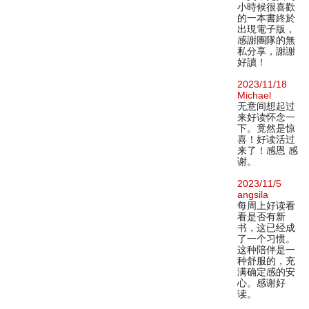
小時候很喜歡
的一本書終於
出現電子版，
感謝團隊的無
私分享，謝謝
好讀！
2023/11/18
Michael
无意间想起过
来好读怀念一
下。竟然是惊
喜！好读活过
来了！感恩 感
谢。
2023/11/5
angsila
每周上好读看
看是否有新
书，这已经成
了一个习惯。
这种陪伴是一
种舒服的，充
满确定感的安
心。感谢好
读。