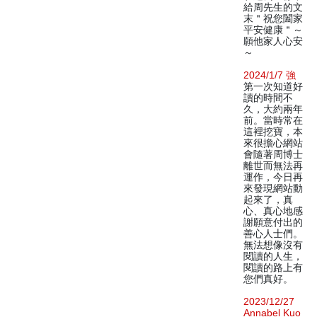
給周先生的文
末＂祝您闔家
平安健康＂～
願他家人心安
～
2024/1/7 強
第一次知道好
讀的時間不
久，大約兩年
前。當時常在
這裡挖寶，本
來很擔心網站
會隨著周博士
離世而無法再
運作，今日再
來發現網站動
起來了，真
心、真心地感
謝願意付出的
善心人士們。
無法想像沒有
閱讀的人生，
閱讀的路上有
您們真好。
2023/12/27
Annabel Kuo