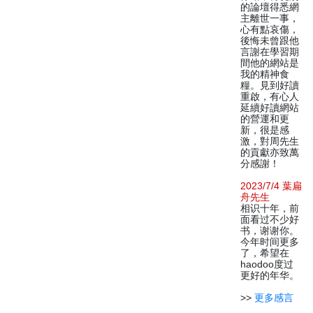
的論壇得悉網
主離世一事，
心有點哀傷，
後悔未曾跟他
言謝在學習期
間他的網站是
我的精神食
糧。見到好讀
重啟，有心人
延續好讀網站
的營運和更
新，很是感
激，對周先生
的貢獻亦致萬
分感謝！
2023/7/4 葉扁
舟先生
相识十年，前
面看过不少好
书，谢谢你。
今年时间更多
了，希望在
haodoo度过
更好的年华。
>>
更多感言