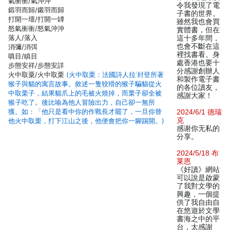
氣衝衝/氣沖沖
令我發現了電
鍛羽而歸/鎩羽而歸
子書的世界。
打開一壇/打開一罈
雖然我也會買
怒氣衝衝/怒氣沖沖
實體書，但在
落人/落入
這十多年間，
也會不斷在這
消彌/消弭
裡找書看。身
嗔目/瞋目
處香港也要十
步態安祥/步態安詳
分感謝創辦人
火中取粟/火中取栗
(火中取栗：法國詩人拉˙封登所著
和製作電子書
猴子與貓的寓言故事。敘述一隻狡猾的猴子騙貓從火
的各位讀友，
中取栗子，結果貓爪上的毛被火燒掉，而栗子卻全被
感謝大家！
猴子吃了。後比喻為他人冒險出力，自己卻一無所
獲。如：「他只是看中你的作戰長才罷了，一旦你替
2024/6/1 德瑞
克
他火中取栗，打下江山之後，他便會把你一腳踢開。)
感谢你无私的
分享。
2024/5/18 布
莱恩
《好讀》網站
可以說是啟蒙
了我對文學的
興趣，一個提
供了我自由自
在悠遊於文學
書海之中的平
台，太感謝