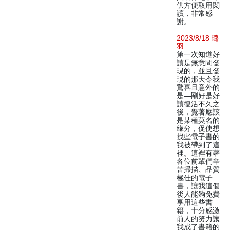
供方便取用閱
讀，非常感
謝。
2023/8/18 璐
羽
第一次知道好
讀是無意間發
現的，並且發
現的那天令我
驚喜且意外的
是—剛好是好
讀復活不久之
後，覺著應該
是某種莫名的
緣分，促使想
找些電子書的
我被帶到了這
裡。這裡有著
各位前輩們辛
苦掃描、品質
極佳的電子
書，讓我這個
後人能夠免費
享用這些書
籍，十分感激
前人的努力讓
我成了書籍的