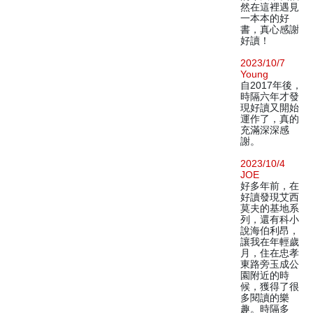
然在這裡遇見
一本本的好
書，真心感謝
好讀！
2023/10/7
Young
自2017年後，
時隔六年才發
現好讀又開始
運作了，真的
充滿深深感
謝。
2023/10/4
JOE
好多年前，在
好讀發現艾西
莫夫的基地系
列，還有科小
說海伯利昂，
讓我在年輕歲
月，住在忠孝
東路旁玉成公
園附近的時
候，獲得了很
多閱讀的樂
趣。時隔多