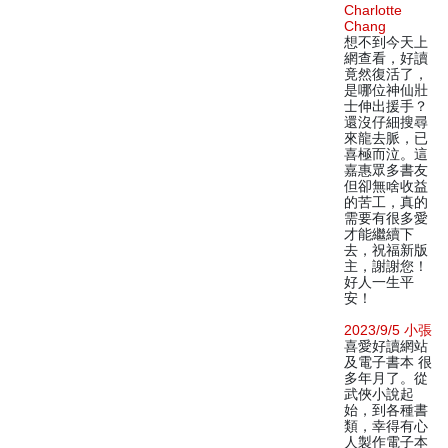
Charlotte
Chang
想不到今天上
網查看，好讀
竟然復活了，
是哪位神仙壯
士伸出援手？
還沒仔細搜尋
來龍去脈，已
喜極而泣。這
嘉惠眾多書友
但卻無啥收益
的苦工，真的
需要有很多愛
才能繼續下
去，祝福新版
主，謝謝您！
好人一生平
安！
2023/9/5 小張
喜愛好讀網站
及電子書本 很
多年月了。從
武俠小說起
始，到各種書
類，幸得有心
人製作電子本