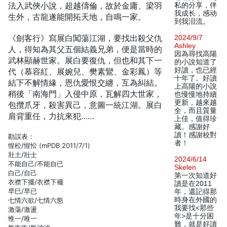
法入武俠小說，超越儔倫，故於金庸、梁羽
私的分享，伴
我成长，感动
生外，古龍遂能開拓天地，自鳴一家。
到我泪流。
《劍客行》寫展白闖蕩江湖，要找出殺父仇
2024/9/7
Ashley
人，得知為其父五個結義兄弟，便是當時的
因為尋找高陽
武林顯赫世家。展白要復仇，但也和其下一
的小說知道了
好讀，也已經
代（慕容紅、展婉兒、樊素鸞、金彩鳳）等
十年了。好讀
結下不解情緣，恩仇愛恨交纏，互為糾結。
上高陽的小說
稍後「南海門」入侵中原，瓦解四大世家，
也慢慢地持續
更新，越來越
包攬爪牙，殺害異己，意圖一統江湖。展白
全，而且質量
肩背重任，力抗來犯……
上佳，值得珍
藏。感謝好
讀！感謝校對
勘誤表：
者！
惺松/惺忪 (mPDB 2011/7/1)
壯土/壯士
2024/6/14
不能自己/不能自已
Skelen
白己/自己
第一次知道好
衣襟下擺/衣襟下襬
讀是在2011
早巳/早已
年，還記得那
時身在外國的
七情六欲/七情六慾
我要找<那些
激蕩/激盪
年>是十分困
惟一/唯一
難，就是好讀