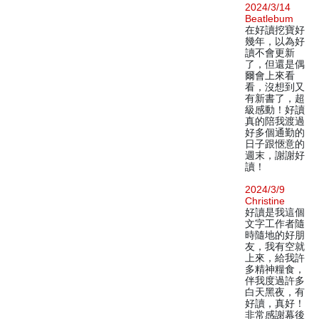
2024/3/14
Beatlebum
在好讀挖寶好
幾年，以為好
讀不會更新
了，但還是偶
爾會上來看
看，沒想到又
有新書了，超
級感動！好讀
真的陪我渡過
好多個通勤的
日子跟愜意的
週末，謝謝好
讀！
2024/3/9
Christine
好讀是我這個
文字工作者隨
時隨地的好朋
友，我有空就
上來，給我許
多精神糧食，
伴我度過許多
白天黑夜，有
好讀，真好！
非常感謝幕後