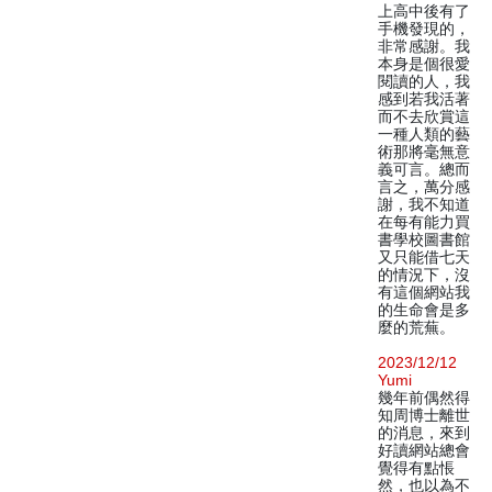
上高中後有了
手機發現的，
非常感謝。我
本身是個很愛
閱讀的人，我
感到若我活著
而不去欣賞這
一種人類的藝
術那將毫無意
義可言。總而
言之，萬分感
謝，我不知道
在每有能力買
書學校圖書館
又只能借七天
的情況下，沒
有這個網站我
的生命會是多
麼的荒蕪。
2023/12/12
Yumi
幾年前偶然得
知周博士離世
的消息，來到
好讀網站總會
覺得有點悵
然，也以為不