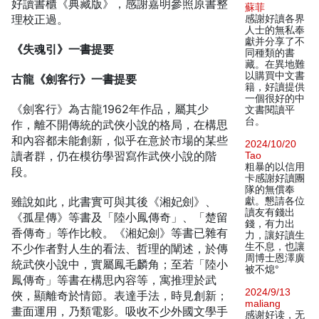
好讀書櫃《典藏版》，感謝嘉明參照原書整
蘇菲
理校正過。
感謝好讀各界
人士的無私奉
獻并分享了不
《失魂引》一書提要
同種類的書
藏。在異地難
以購買中文書
古龍《劍客行》一書提要
籍，好讀提供
一個很好的中
《劍客行》為古龍1962年作品，屬其少
文書閱讀平
台。
作，離不開傳統的武俠小說的格局，在構思
和內容都未能創新，似乎在意於市場的某些
2024/10/20
讀者群，仍在模彷學習寫作武俠小說的階
Tao
粗暴的以信用
段。
卡感謝好讀團
隊的無償奉
雖說如此，此書實可與其後《湘妃劍》、
獻。懇請各位
讀友有錢出
《孤星傳》等書及「陸小鳳傳奇」、「楚留
錢，有力出
香傳奇」等作比較。《湘妃劍》等書已雜有
力，讓好讀生
生不息，也讓
不少作者對人生的看法、哲理的闡述，於傳
周博士恩澤廣
統武俠小說中，實屬鳳毛麟角；至若「陸小
被不熄°
鳳傳奇」等書在構思內容等，寓推理於武
2024/9/13
俠，顯離奇於情節。表達手法，時見創新；
maliang
畫面運用，乃類電影。吸收不少外國文學手
感谢好读，无