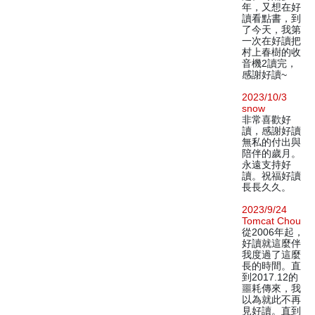
年，又想在好
讀看點書，到
了今天，我第
一次在好讀把
村上春樹的收
音機2讀完，
感謝好讀~
2023/10/3
snow
非常喜歡好
讀，感謝好讀
無私的付出與
陪伴的歲月。
永遠支持好
讀。祝福好讀
長長久久。
2023/9/24
Tomcat Chou
從2006年起，
好讀就這麼伴
我度過了這麼
長的時間。直
到2017.12的
噩耗傳來，我
以為就此不再
見好讀。直到