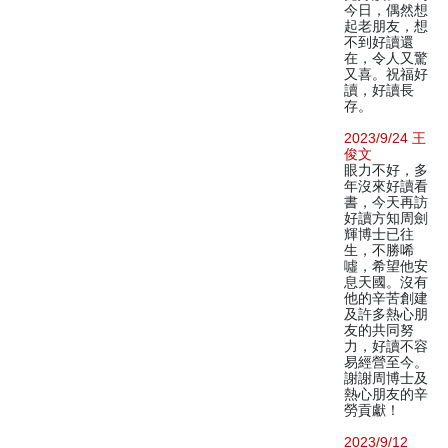
今日，偶然想
起老朋友，想
不到好讀還
在，令人又驚
又喜。祝福好
讀，好讀長
存。
2023/9/24 王
俊文
眼力不好，多
年沒來好讀看
書，今天再訪
好讀方知周劍
輝博士已往
生，不勝唏
噓，希望他安
息天國。沒有
他的辛苦創建
及許多熱心朋
友的共同努
力，好讀不容
易經營至今。
謝謝周博士及
熱心朋友的辛
勞貢獻！
2023/9/12