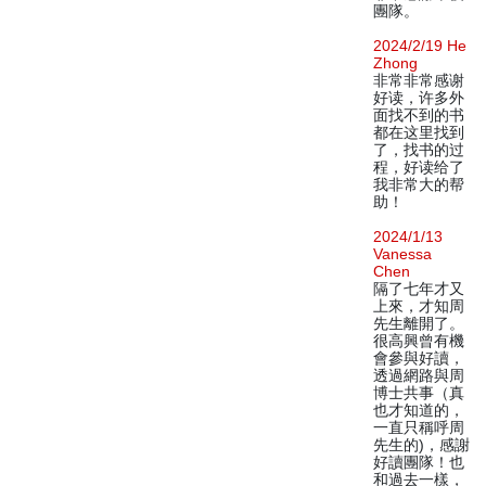
團隊。
2024/2/19 He
Zhong
非常非常感谢
好读，许多外
面找不到的书
都在这里找到
了，找书的过
程，好读给了
我非常大的帮
助！
2024/1/13
Vanessa
Chen
隔了七年才又
上來，才知周
先生離開了。
很高興曾有機
會參與好讀，
透過網路與周
博士共事（真
也才知道的，
一直只稱呼周
先生的)，感謝
好讀團隊！也
和過去一樣，