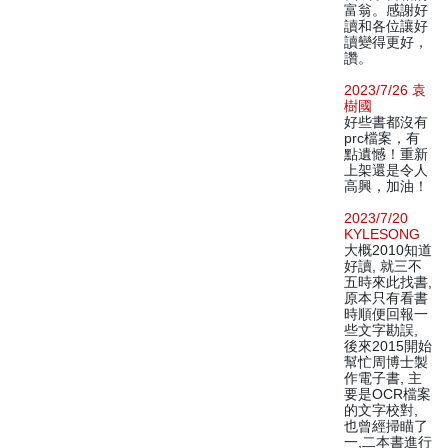
富翁。感謝好
讀和各位讓好
讀變得更好，
讚。
2023/7/26 袁
樹國
好些書都沒有
prc檔案，有
點遺憾！重新
上架還是令人
高興，加油！
2023/7/20
KYLESONG
大概2010知道
好讀, 就三不
五時來此找書,
原本只有看書
時順便回報一
些文字勘誤,
後來2015開始
幫忙周博士製
作電子書, 主
要是OCR檔案
的文字校對,
也曾經掃瞄了
一,二本書進行