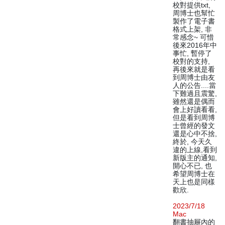
校對提供txt,
周博士也幫忙
製作了電子書
格式上架, 非
常感念~ 可惜
後來2016年中
事忙, 暫停了
校對的支持,
再後來就是看
到周博士由友
人的公告....當
下難過且震驚,
雖然還是偶而
會上好讀看看,
但是看到周博
士曾經的發文
還是心中不捨,
終於, 今天久
違的上線,看到
新版主的通知,
開心不已, 也
希望周博士在
天上也是同樣
歡欣.
2023/7/18
Mac
翻書抽屜內的