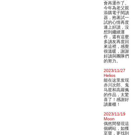
會再運作了。
今年為老父親
添購電子閱讀
器，抱著試一
試的心情再度
連上好讀，沒
想到繼續運
作，還有這麼
多讀友再度回
來這裡，感覺
很溫暖，謝謝
好讀與團隊們
的努力。
2023/11/27
Helios
能在这里发现
赤川次郎、鬼
马星和高羅佩
的作品，太驚
喜了！感謝好
讀書櫃！
2023/11/19
Moon
偶然間發現這
個網站，如獲
至寶，更找到