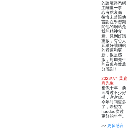
的論壇得悉網
主離世一事，
心有點哀傷，
後悔未曾跟他
言謝在學習期
間他的網站是
我的精神食
糧。見到好讀
重啟，有心人
延續好讀網站
的營運和更
新，很是感
激，對周先生
的貢獻亦致萬
分感謝！
2023/7/4 葉扁
舟先生
相识十年，前
面看过不少好
书，谢谢你。
今年时间更多
了，希望在
haodoo度过
更好的年华。
>>
更多感言