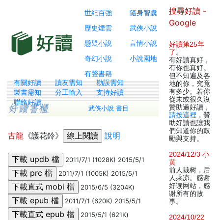
搜尋好讀 -
世紀百強
隨身智囊
Google
歷史煙雲
武俠小說
懸疑小說
言情小說
好讀第25年
了
。
奇幻小說
小說園地
有好讀真好，
有你也真好。
有聲書籍
但不知遍及各
有關好讀
讀友需知
勘誤需知
地的你，究竟
有多少。若你
製書需知
分工輸入
支持好讀
從未或很久沒
聯絡好讀
贊助過好讀，
武俠小說 書目
請按這裡
，贊
助好讀也讓我
們知道你的鼓
古龍
《護花鈴》
說明
勵與支持。
2024/12/3 小
2011/7/1 (1028K) 2015/5/1
黄
前人栽树，后
2011/7/1 (1005K) 2015/5/1
人乘凉。感谢
好读网站，感
2015/6/5 (3204K)
谢所有的故
2011/7/1 (620K) 2015/5/1
事。
2015/5/1 (621K)
2024/10/22