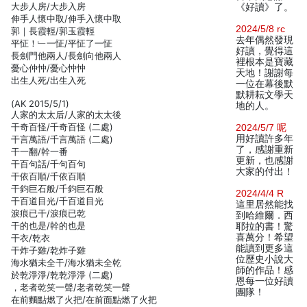
大步人房/大步入房
《好讀》了。
伸手人懷中取/伸手入懷中取
2024/5/8 rc
郭｜長霞輕/郭玉霞輕
去年偶然發現
平怔！﹂一怔/平怔了一怔
好讀，覺得這
長劍門他兩人/長劍向他兩人
裡根本是寶藏
憂心仲忡/憂心忡忡
天地！謝謝每
出生人死/出生入死
一位在幕後默
默耕耘文學天
(AK 2015/5/1)
地的人。
人家的太太后/人家的太太後
干奇百怪/千奇百怪 (二處)
2024/5/7 呢
用好讀許多年
干言萬語/千言萬語 (二處)
了，感謝重新
干一翻/幹一番
更新，也感謝
干百句話/千句百句
大家的付出！
干依百順/千依百順
干鈞巨石般/千鈞巨石般
2024/4/4 R
干百道目光/千百道目光
這里居然能找
淚痕已干/淚痕已乾
到哈維爾．西
干的也是/幹的也是
耶拉的書！驚
喜萬分！希望
干衣/乾衣
能讀到更多這
干炸子雞/乾炸子雞
位歷史小說大
海水猶未全干/海水猶未全乾
師的作品！感
於乾淨淨/乾乾淨淨 (二處)
恩每一位好讀
，老者乾笑一聲/老者乾笑一聲
團隊！
在前麵點燃了火把/在前面點燃了火把