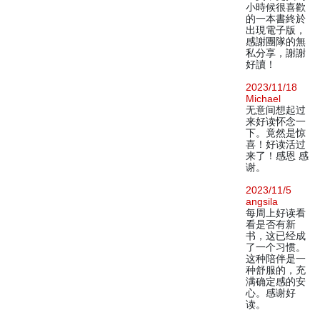
小時候很喜歡
的一本書終於
出現電子版，
感謝團隊的無
私分享，謝謝
好讀！
2023/11/18
Michael
无意间想起过
来好读怀念一
下。竟然是惊
喜！好读活过
来了！感恩 感
谢。
2023/11/5
angsila
每周上好读看
看是否有新
书，这已经成
了一个习惯。
这种陪伴是一
种舒服的，充
满确定感的安
心。感谢好
读。