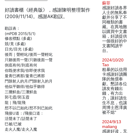
蘇菲
感謝好讀各界
好讀書櫃《經典版》，感謝陳明整理製作
人士的無私奉
(2009/11/14)。感謝AK勘誤。
獻并分享了不
同種類的書
藏。在異地難
勘誤表：
以購買中文書
(mPDB 2015/5/1)
籍，好讀提供
修改標點 (多處)
一個很好的中
競/竟 (多處)
文書閱讀平
日光/目光 (多處)
台。
後而｜聲輕叱/後而一聲輕叱
只聽後而一聲/只聽後面一聲
2024/10/20
Tao
倒底有何/到底有何
粗暴的以信用
你既便求我/你即便求我
卡感謝好讀團
曼青巳將那/曼青已將那
隊的無償奉
門隙射人的月/門隙射入的月
獻。懇請各位
他似平聽得/他似乎聽得
讀友有錢出
三攤鮮血/三灘鮮血
錢，有力出
郭乇霞/郭玉霞
力，讓好讀生
龍｜飛/龍飛
生不息，也讓
周博士恩澤廣
想不以已如此/想不到已如此
被不熄°
飛接U道：/飛接口道：
活聲未了/話聲未了
2024/9/13
巳被/已被
maliang
走火人魔/走火入魔
感谢好读，无