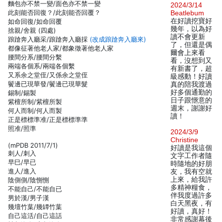
麵包亦不禁一變/面色亦不禁一變
2024/3/14
此刻能否回復？/此刻能否回覆？
Beatlebum
在好讀挖寶好
如命回復/如命回覆
幾年，以為好
捨親/舍親 (四處)
讀不會更新
踉蹌奔入廳采/踉蹌奔入廳採
(改成踉蹌奔入廳來)
了，但還是偶
都像征著他老人家/都象徵著他老人家
爾會上來看
腰間分系/腰間分繫
看，沒想到又
兩端各個系/兩端各個繫
有新書了，超
又系余之堂侄/又係余之堂侄
級感動！好讀
鬢邊已現華發/鬢邊已現華髮
真的陪我渡過
好多個通勤的
錫制/錫製
日子跟愜意的
紫檀所制/紫檀所製
週末，謝謝好
何人而制/何人而製
讀！
正是標標準准/正是標標準準
照准/照準
2024/3/9
Christine
(mPDB 2011/7/1)
好讀是我這個
刺人/刺入
文字工作者隨
早巳/早已
時隨地的好朋
進人/進入
友，我有空就
上來，給我許
陰側側/陰惻惻
多精神糧食，
不能自己/不能自已
伴我度過許多
男於漢/男子漢
白天黑夜，有
幾壇竹葉/幾罈竹葉
好讀，真好！
自己這活/自己這話
非常感謝幕後