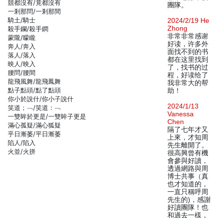
競都沒有/竟都沒有
團隊。
一剎那問/一剎那間
騎土/騎士
2024/2/19 He
Zhong
殺手鑭/殺手鐧
非常非常感谢
蒙隴/矇矓
好读，许多外
奔人/奔入
面找不到的书
落人/落入
都在这里找到
映人/映入
了，找书的过
腰問/腰間
程，好读给了
龍飛風舞/龍飛鳳舞
我非常大的帮
點子點頭/點了點頭
助！
你小於說什/你小子說什
2024/1/13
笑道；﹁/笑道：﹁
Vanessa
一雙眸於更是/一雙眸子更是
Chen
滿心孤疑/滿心狐疑
隔了七年才又
乎日漸萎/平日漸萎
上來，才知周
陷人/陷入
先生離開了。
火並/火拼
很高興曾有機
會參與好讀，
透過網路與周
博士共事（真
也才知道的，
一直只稱呼周
先生的)，感謝
好讀團隊！也
和過去一樣，