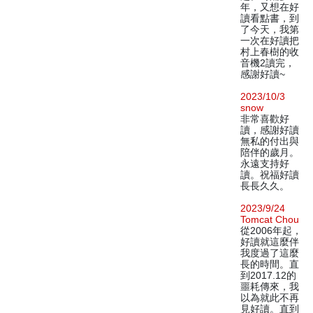
年，又想在好
讀看點書，到
了今天，我第
一次在好讀把
村上春樹的收
音機2讀完，
感謝好讀~
2023/10/3
snow
非常喜歡好
讀，感謝好讀
無私的付出與
陪伴的歲月。
永遠支持好
讀。祝福好讀
長長久久。
2023/9/24
Tomcat Chou
從2006年起，
好讀就這麼伴
我度過了這麼
長的時間。直
到2017.12的
噩耗傳來，我
以為就此不再
見好讀。直到