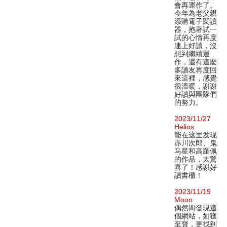
會再運作了。
今年為老父親
添購電子閱讀
器，抱著試一
試的心情再度
連上好讀，沒
想到繼續運
作，還有這麼
多讀友再度回
來這裡，感覺
很溫暖，謝謝
好讀與團隊們
的努力。
2023/11/27
Helios
能在这里发现
赤川次郎、鬼
马星和高羅佩
的作品，太驚
喜了！感謝好
讀書櫃！
2023/11/19
Moon
偶然間發現這
個網站，如獲
至寶，更找到