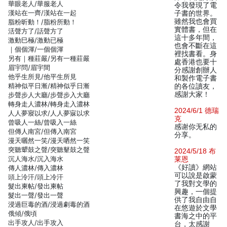
華眼老人/華服老人
令我發現了電
漢站在一齊/漢站在一起
子書的世界。
雖然我也會買
脂粉昕動！/脂粉所動！
實體書，但在
活聲方了/話聲方了
這十多年間，
激動巳極/激動已極
也會不斷在這
｜個個渾/一個個渾
裡找書看。身
另有｜種莊嚴/另有一種莊嚴
處香港也要十
眉宇問/眉宇間
分感謝創辦人
他乎生所見/他平生所見
和製作電子書
精神似平日漸/精神似乎日漸
的各位讀友，
感謝大家！
步聲步人大廳/步聲步入大廳
轉身走人濃林/轉身走入濃林
2024/6/1 德瑞
人人夢寢以求/人人夢寐以求
克
曾吸人一絲/曾吸入一絲
感谢你无私的
但傳人南宮/但傳入南宮
分享。
漫天曬然一笑/漫天哂然一笑
突聽顰鼓之聲/突聽鼙鼓之聲
2024/5/18 布
沉人海水/沉入海水
莱恩
《好讀》網站
傳人濃林/傳入濃林
可以說是啟蒙
頭上泠汗/頭上冷汗
了我對文學的
髮出柬帖/發出柬帖
興趣，一個提
髮出一聲/發出一聲
供了我自由自
浸過巨毒的酒/浸過劇毒的酒
在悠遊於文學
俄傾/俄頃
書海之中的平
出手攻人/出手攻入
台，太感謝