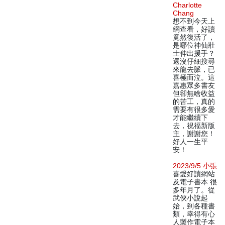
Charlotte
Chang
想不到今天上
網查看，好讀
竟然復活了，
是哪位神仙壯
士伸出援手？
還沒仔細搜尋
來龍去脈，已
喜極而泣。這
嘉惠眾多書友
但卻無啥收益
的苦工，真的
需要有很多愛
才能繼續下
去，祝福新版
主，謝謝您！
好人一生平
安！
2023/9/5 小張
喜愛好讀網站
及電子書本 很
多年月了。從
武俠小說起
始，到各種書
類，幸得有心
人製作電子本