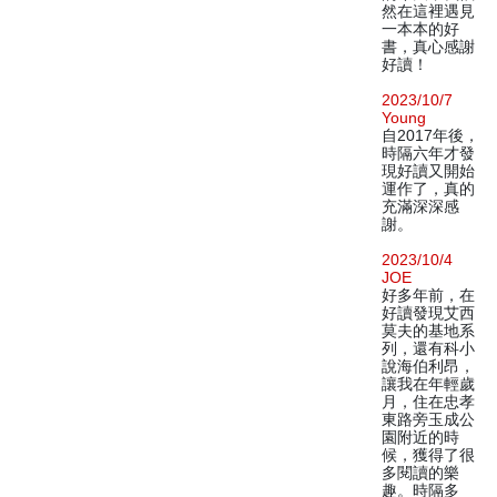
然在這裡遇見
一本本的好
書，真心感謝
好讀！
2023/10/7
Young
自2017年後，
時隔六年才發
現好讀又開始
運作了，真的
充滿深深感
謝。
2023/10/4
JOE
好多年前，在
好讀發現艾西
莫夫的基地系
列，還有科小
說海伯利昂，
讓我在年輕歲
月，住在忠孝
東路旁玉成公
園附近的時
候，獲得了很
多閱讀的樂
趣。時隔多