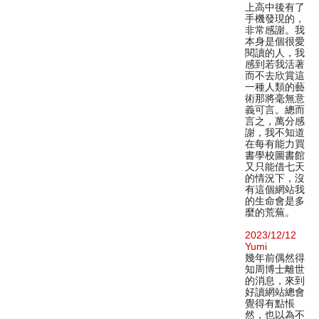
上高中後有了
手機發現的，
非常感謝。我
本身是個很愛
閱讀的人，我
感到若我活著
而不去欣賞這
一種人類的藝
術那將毫無意
義可言。總而
言之，萬分感
謝，我不知道
在每有能力買
書學校圖書館
又只能借七天
的情況下，沒
有這個網站我
的生命會是多
麼的荒蕪。
2023/12/12
Yumi
幾年前偶然得
知周博士離世
的消息，來到
好讀網站總會
覺得有點悵
然，也以為不