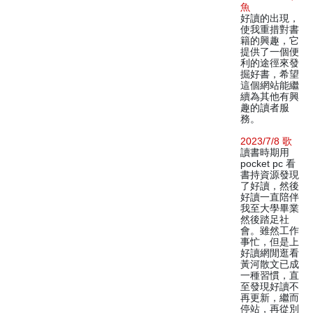
魚
好讀的出現，
使我重措對書
籍的興趣，它
提供了一個便
利的途徑來發
掘好書，希望
這個網站能繼
續為其他有興
趣的讀者服
務。
2023/7/8 歌
讀書時期用
pocket pc 看
書持資源發現
了好讀，然後
好讀一直陪伴
我至大學畢業
然後踏足社
會。雖然工作
事忙，但是上
好讀網閒逛看
黃河散文已成
一種習慣，直
至發現好讀不
再更新，繼而
停站，再從別