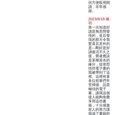
供方便取用閱
讀，非常感
謝。
2023/8/18 璐
羽
第一次知道好
讀是無意間發
現的，並且發
現的那天令我
驚喜且意外的
是—剛好是好
讀復活不久之
後，覺著應該
是某種莫名的
緣分，促使想
找些電子書的
我被帶到了這
裡。這裡有著
各位前輩們辛
苦掃描、品質
極佳的電子
書，讓我這個
後人能夠免費
享用這些書
籍，十分感激
前人的努力讓
我成了書籍的