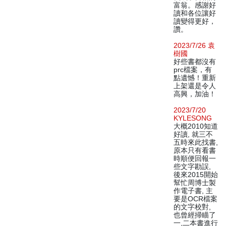
富翁。感謝好
讀和各位讓好
讀變得更好，
讚。
2023/7/26 袁
樹國
好些書都沒有
prc檔案，有
點遺憾！重新
上架還是令人
高興，加油！
2023/7/20
KYLESONG
大概2010知道
好讀, 就三不
五時來此找書,
原本只有看書
時順便回報一
些文字勘誤,
後來2015開始
幫忙周博士製
作電子書, 主
要是OCR檔案
的文字校對,
也曾經掃瞄了
一,二本書進行