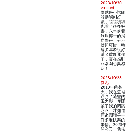
2023/10/30
Vincent
從武俠小說開
始接觸到好
讀，陸陸續續
也看了很多好
書，六年前看
到周博士的消
息覺得十分不
捨與可惜，時
隔多年發現好
讀又重新運作
了，實在感到
非常開心與感
謝！
2023/10/23
偷泥
2019年的某
天，我在這裡
遇見了薩豐的
風之影，便開
啟了我的閱讀
之路，才知道
原來閱讀是一
件多麼快樂的
事情。2023年
的今天，我依