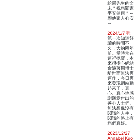
給周先生的文
末＂祝您闔家
平安健康＂～
願他家人心安
～
2024/1/7 強
第一次知道好
讀的時間不
久，大約兩年
前。當時常在
這裡挖寶，本
來很擔心網站
會隨著周博士
離世而無法再
運作，今日再
來發現網站動
起來了，真
心、真心地感
謝願意付出的
善心人士們。
無法想像沒有
閱讀的人生，
閱讀的路上有
您們真好。
2023/12/27
Annabel Kuo