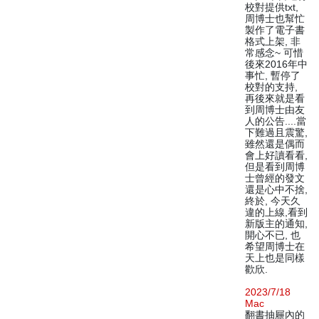
校對提供txt,
周博士也幫忙
製作了電子書
格式上架, 非
常感念~ 可惜
後來2016年中
事忙, 暫停了
校對的支持,
再後來就是看
到周博士由友
人的公告....當
下難過且震驚,
雖然還是偶而
會上好讀看看,
但是看到周博
士曾經的發文
還是心中不捨,
終於, 今天久
違的上線,看到
新版主的通知,
開心不已, 也
希望周博士在
天上也是同樣
歡欣.
2023/7/18
Mac
翻書抽屜內的