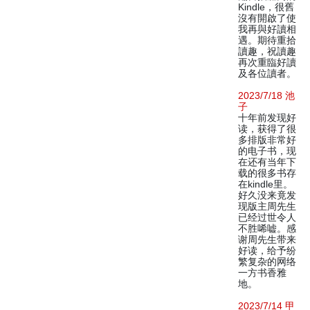
Kindle，很舊
沒有開啟了使
我再與好讀相
遇。期待重拾
讀趣，祝讀趣
再次重臨好讀
及各位讀者。
2023/7/18 池
子
十年前发现好
读，获得了很
多排版非常好
的电子书，现
在还有当年下
载的很多书存
在kindle里。
好久没来竟发
现版主周先生
已经过世令人
不胜唏嘘。感
谢周先生带来
好读，给予纷
繁复杂的网络
一方书香雅
地。
2023/7/14 甲