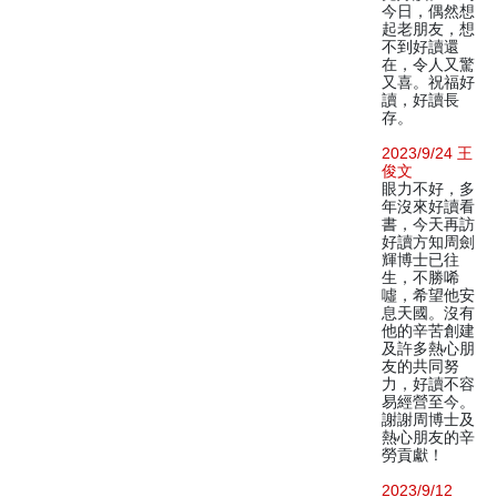
今日，偶然想
起老朋友，想
不到好讀還
在，令人又驚
又喜。祝福好
讀，好讀長
存。
2023/9/24 王
俊文
眼力不好，多
年沒來好讀看
書，今天再訪
好讀方知周劍
輝博士已往
生，不勝唏
噓，希望他安
息天國。沒有
他的辛苦創建
及許多熱心朋
友的共同努
力，好讀不容
易經營至今。
謝謝周博士及
熱心朋友的辛
勞貢獻！
2023/9/12