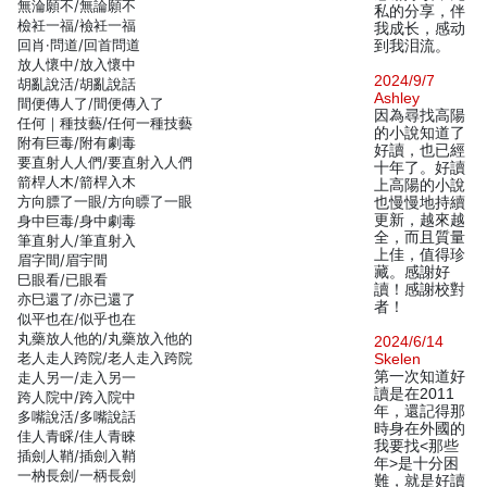
無淪願不/無論願不
私的分享，伴
檢衽一福/襝衽一福
我成长，感动
回肖·問道/回首問道
到我泪流。
放人懷中/放入懷中
2024/9/7
胡亂說活/胡亂說話
Ashley
間便傳人了/間便傳入了
因為尋找高陽
任何｜種技藝/任何一種技藝
的小說知道了
附有巨毒/附有劇毒
好讀，也已經
要直射人人們/要直射入人們
十年了。好讀
箭桿人木/箭桿入木
上高陽的小說
方向膘了一眼/方向瞟了一眼
也慢慢地持續
更新，越來越
身中巨毒/身中劇毒
全，而且質量
筆直射人/筆直射入
上佳，值得珍
眉字間/眉宇間
藏。感謝好
巳眼看/已眼看
讀！感謝校對
亦巳還了/亦已還了
者！
似平也在/似乎也在
丸藥放人他的/丸藥放入他的
2024/6/14
老人走人跨院/老人走入跨院
Skelen
第一次知道好
走人另一/走入另一
讀是在2011
跨人院中/跨入院中
年，還記得那
多嘴說活/多嘴說話
時身在外國的
佳人青睬/佳人青睞
我要找<那些
插劍人鞘/插劍入鞘
年>是十分困
一枘長劍/一柄長劍
難，就是好讀