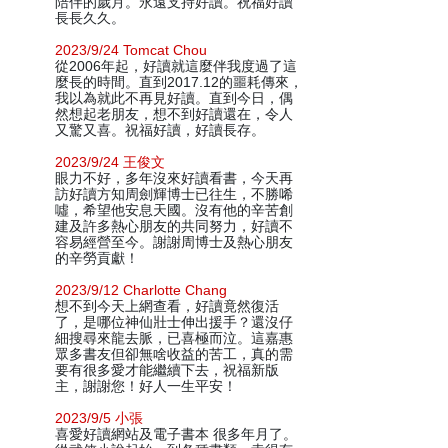
陪伴的歲月。永遠支持好讀。祝福好讀
長長久久。
2023/9/24 Tomcat Chou
從2006年起，好讀就這麼伴我度過了這
麼長的時間。直到2017.12的噩耗傳來，
我以為就此不再見好讀。直到今日，偶
然想起老朋友，想不到好讀還在，令人
又驚又喜。祝福好讀，好讀長存。
2023/9/24 王俊文
眼力不好，多年沒來好讀看書，今天再
訪好讀方知周劍輝博士已往生，不勝唏
噓，希望他安息天國。沒有他的辛苦創
建及許多熱心朋友的共同努力，好讀不
容易經營至今。謝謝周博士及熱心朋友
的辛勞貢獻！
2023/9/12 Charlotte Chang
想不到今天上網查看，好讀竟然復活
了，是哪位神仙壯士伸出援手？還沒仔
細搜尋來龍去脈，已喜極而泣。這嘉惠
眾多書友但卻無啥收益的苦工，真的需
要有很多愛才能繼續下去，祝福新版
主，謝謝您！好人一生平安！
2023/9/5 小張
喜愛好讀網站及電子書本 很多年月了。