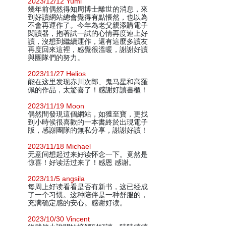
2023/12/12 Yumi
幾年前偶然得知周博士離世的消息，來
到好讀網站總會覺得有點悵然，也以為
不會再運作了。今年為老父親添購電子
閱讀器，抱著試一試的心情再度連上好
讀，沒想到繼續運作，還有這麼多讀友
再度回來這裡，感覺很溫暖，謝謝好讀
與團隊們的努力。
2023/11/27 Helios
能在这里发现赤川次郎、鬼马星和高羅
佩的作品，太驚喜了！感謝好讀書櫃！
2023/11/19 Moon
偶然間發現這個網站，如獲至寶，更找
到小時候很喜歡的一本書終於出現電子
版，感謝團隊的無私分享，謝謝好讀！
2023/11/18 Michael
无意间想起过来好读怀念一下。竟然是
惊喜！好读活过来了！感恩 感谢。
2023/11/5 angsila
每周上好读看看是否有新书，这已经成
了一个习惯。这种陪伴是一种舒服的，
充满确定感的安心。感谢好读。
2023/10/30 Vincent