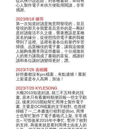
從武俠小說起始，到各種書類，幸得有
心人製作電子本供方便取用閱讀，非常
感謝。
2023/8/18 璐羽
第一次知道好讀是無意間發現的，並且
發現的那天令我驚喜且意外的是—剛好
是好讀復活不久之後，覺著應該是某種
莫名的緣分，促使想找些電子書的我被
帶到了這裡。這裡有著各位前輩們辛苦
掃描、品質極佳的電子書，讓我這個後
人能夠免費享用這些書籍，十分感激前
人的努力讓我成了書籍的富翁。感謝好
讀和各位讓好讀變得更好，讚。
2023/7/26 袁樹國
好些書都沒有prc檔案，有點遺憾！重新
上架還是令人高興，加油！
2023/7/20 KYLESONG
大概2010知道好讀, 就三不五時來此找
書, 原本只有看書時順便回報一些文字勘
誤, 後來2015開始幫忙周博士製作電子
書, 主要是OCR檔案的文字校對, 也曾經
掃瞄了一,二本書進行校對提供txt, 周博
士也幫忙製作了電子書格式上架, 非常感
念~ 可惜後來2016年中事忙, 暫停了校對
的支持, 再後來就是看到周博士由友人的