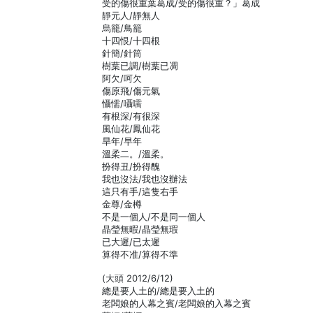
受的傷很重葉葛成/受的傷很重？」葛成
靜元人/靜無人
烏籠/鳥籠
十四恨/十四根
針簡/針筒
樹葉已調/樹葉已凋
阿欠/呵欠
傷原飛/傷元氣
懾懦/囁嚅
有根深/有很深
風仙花/鳳仙花
旱年/早年
溫柔二。/溫柔。
扮得丑/扮得醜
我也沒法/我也沒辦法
這只有手/這隻右手
金尊/金樽
不是一個人/不是同一個人
晶瑩無暇/晶瑩無瑕
已大遲/已太遲
算得不准/算得不準
(大頭 2012/6/12)
總是要人土的/總是要入土的
老闆娘的人幕之賓/老闆娘的入幕之賓