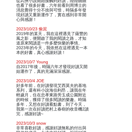
從武俠小說開始接觸到好讀，陸陸續續
也看了很多好書，六年前看到周博士的
消息覺得十分不捨與可惜，時隔多年發
現好讀又重新運作了，實在感到非常開
心與感謝！
2023/10/23 偷泥
2019年的某天，我在這裡遇見了薩豐的
風之影，便開啟了我的閱讀之路，才知
道原來閱讀是一件多麼快樂的事情。
2023年的今天，我依然在這裡遇見一本
本的好書，真心感謝好讀！
2023/10/7 Young
自2017年後，時隔六年才發現好讀又開
始運作了，真的充滿深深感謝。
2023/10/4 JOE
好多年前，在好讀發現艾西莫夫的基地
系列，還有科小說海伯利昂，讓我在年
輕歲月，住在忠孝東路旁玉成公園附近
的時候，獲得了很多閱讀的樂趣。時隔
多年，又想在好讀看點書，到了今天，
我第一次在好讀把村上春樹的收音機2讀
完，感謝好讀~
2023/10/3 snow
非常喜歡好讀，感謝好讀無私的付出與