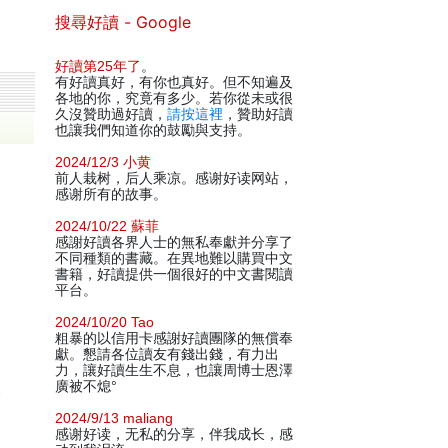
搜尋好讀 - Google
好讀第25年了
。
有好讀真好，有你也真好。但不知遍及
各地的你，究竟有多少。若你從未或很
久沒贊助過好讀，
請按這裡
，贊助好讀
也讓我們知道你的鼓勵與支持。
2024/12/3 小黄
前人栽树，后人乘凉。感谢好读网站，
感谢所有的故事。
2024/10/22 蘇菲
感謝好讀各界人士的無私奉獻并分享了
不同種類的書藏。在異地難以購買中文
書籍，好讀提供一個很好的中文書閱讀
平台。
2024/10/20 Tao
粗暴的以信用卡感謝好讀團隊的無償奉
獻。懇請各位讀友有錢出錢，有力出
力，讓好讀生生不息，也讓周博士恩澤
。
廣被不熄°
2024/9/13 maliang
感谢好读，无私的分享，伴我成长，感