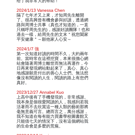
给了我非常大的帮助！
2024/1/13 Vanessa Chen
隔了七年才又上來，才知周先生離開
了。很高興曾有機會參與好讀，透過網
路與周博士共事（真也才知道的，一直
只稱呼周先生的)，感謝好讀團隊！也和
過去一樣，給周先生的文末＂祝您闔家
平安健康＂～願他家人心安～
2024/1/7 強
第一次知道好讀的時間不久，大約兩年
前。當時常在這裡挖寶，本來很擔心網
站會隨著周博士離世而無法再運作，今
日再來發現網站動起來了，真心、真心
地感謝願意付出的善心人士們。無法想
像沒有閱讀的人生，閱讀的路上有您們
真好。
2023/12/27 Annabel Kuo
上高中後有了手機發現的，非常感謝。
我本身是個很愛閱讀的人，我感到若我
活著而不去欣賞這一種人類的藝術那將
毫無意義可言。總而言之，萬分感謝，
我不知道在每有能力買書學校圖書館又
只能借七天的情況下，沒有這個網站我
的生命會是多麼的荒蕪。