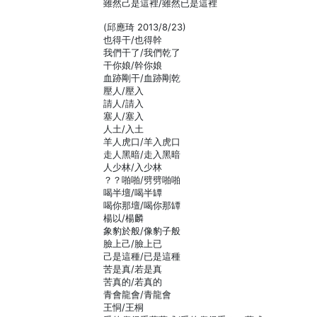
雖然己是這裡/雖然已是這裡
(邱應琦 2013/8/23)
也得干/也得幹
我們干了/我們乾了
干你娘/幹你娘
血跡剛干/血跡剛乾
壓人/壓入
請人/請入
塞人/塞入
人土/入土
羊人虎口/羊入虎口
走人黑暗/走入黑暗
人少林/入少林
？？啪啪/劈劈啪啪
喝半壇/喝半罈
喝你那壇/喝你那罈
楊以/楊麟
象豹於般/像豹子般
臉上己/臉上已
己是這種/已是這種
苦是真/若是真
苦真的/若真的
青會龍會/青龍會
王恫/王桐