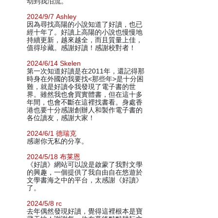
动到我泪流。
2024/9/7 Ashley
因為尋找高陽的小說知道了好讀，也已
經十年了。好讀上高陽的小說也慢慢地
持續更新，越來越全，而且質量上佳，
值得珍藏。感謝好讀！感謝校對者！
2024/6/14 Skelen
第一次知道好讀是在2011年，還記得那
時身在外國的我要找<那些年>是十分困
難，就是好讀令我發現了電子書的世
界。雖然我也會買實體書，但在這十多
年間，也會不斷在這裡找書看。身處香
港也要十分感謝創辦人和製作電子書的
各位讀友，感謝大家！
2024/6/1 德瑞克
感谢你无私的分享。
2024/5/18 布莱恩
《好讀》網站可以說是啟蒙了我對文學
的興趣，一個提供了我自由自在悠遊於
文學書海之中的平台，太感謝《好讀》
了。
2024/5/8 rc
去年偶然發現好讀，覺得這裡根本是寶