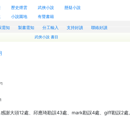
囊
歷史煙雲
武俠小說
懸疑小說
說
小說園地
有聲書籍
誤需知
製書需知
分工輸入
支持好讀
聯絡好讀
武俠小說 書目
明
/1
1
大頭12處、邱應琦勘誤43處、mark勘誤4處、giff勘誤2處