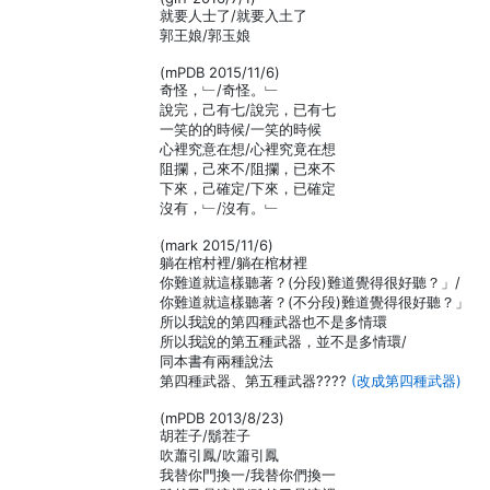
就要人士了/就要入土了
郭王娘/郭玉娘
(mPDB 2015/11/6)
奇怪，﹂/奇怪。﹂
說完，己有七/說完，已有七
一笑的的時候/一笑的時候
心裡究意在想/心裡究竟在想
阻攔，己來不/阻攔，已來不
下來，己確定/下來，已確定
沒有，﹂/沒有。﹂
(mark 2015/11/6)
躺在棺村裡/躺在棺材裡
你難道就這樣聽著？(分段)難道覺得很好聽？」/
你難道就這樣聽著？(不分段)難道覺得很好聽？」
所以我說的第四種武器也不是多情環
所以我說的第五種武器，並不是多情環/
同本書有兩種說法
第四種武器、第五種武器????
(改成第四種武器)
(mPDB 2013/8/23)
胡茬子/鬍茬子
吹蕭引鳳/吹簫引鳳
我替你門換一/我替你們換一