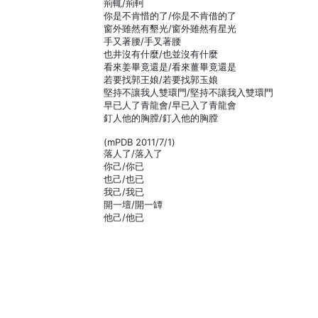
荊輒/荊軻
你是不肯惜的了/你是不肯借的了
窗外雖然有墾光/窗外雖然有星光
手又著腰/手叉著腰
也井沒有什麼/也並沒有什麼
看來姜畢竟還是/看來薑畢竟還是
若要找郭王娘/若要找郭玉娘
堅持不讓我人雙環門/堅持不讓我入雙環門
早已人了青龍會/早已入了青龍會
釘人他的胸膛/釘入他的胸膛
(mPDB 2011/7/1)
落人了/落入了
你己/你已
也己/也已
我己/我已
開一壇/開一罈
他己/他已