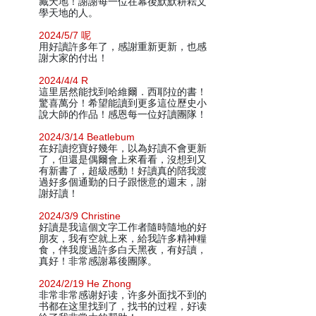
藏天地！謝謝每一位在幕後默默耕耘文
學天地的人。
2024/5/7 呢
用好讀許多年了，感謝重新更新，也感
謝大家的付出！
2024/4/4 R
這里居然能找到哈維爾．西耶拉的書！
驚喜萬分！希望能讀到更多這位歷史小
說大師的作品！感恩每一位好讀團隊！
2024/3/14 Beatlebum
在好讀挖寶好幾年，以為好讀不會更新
了，但還是偶爾會上來看看，沒想到又
有新書了，超級感動！好讀真的陪我渡
過好多個通勤的日子跟愜意的週末，謝
謝好讀！
2024/3/9 Christine
好讀是我這個文字工作者隨時隨地的好
朋友，我有空就上來，給我許多精神糧
食，伴我度過許多白天黑夜，有好讀，
真好！非常感謝幕後團隊。
2024/2/19 He Zhong
非常非常感谢好读，许多外面找不到的
书都在这里找到了，找书的过程，好读