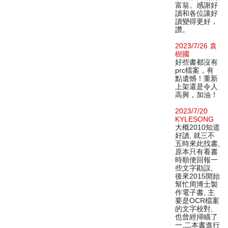
富翁。感謝好
讀和各位讓好
讀變得更好，
讚。
2023/7/26 袁
樹國
好些書都沒有
prc檔案，有
點遺憾！重新
上架還是令人
高興，加油！
2023/7/20
KYLESONG
大概2010知道
好讀, 就三不
五時來此找書,
原本只有看書
時順便回報一
些文字勘誤,
後來2015開始
幫忙周博士製
作電子書, 主
要是OCR檔案
的文字校對,
也曾經掃瞄了
一,二本書進行