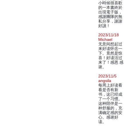
小時候很喜歡
的一本書終於
出現電子版，
感謝團隊的無
私分享，謝謝
好讀！
2023/11/18
Michael
无意间想起过
来好读怀念一
下。竟然是惊
喜！好读活过
来了！感恩 感
谢。
2023/11/5
angsila
每周上好读看
看是否有新
书，这已经成
了一个习惯。
这种陪伴是一
种舒服的，充
满确定感的安
心。感谢好
读。