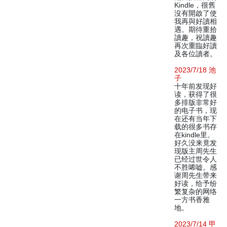
Kindle，很舊
沒有開啟了使
我再與好讀相
遇。期待重拾
讀趣，祝讀趣
再次重臨好讀
及各位讀者。
2023/7/18 池
子
十年前发现好
读，获得了很
多排版非常好
的电子书，现
在还有当年下
载的很多书存
在kindle里。
好久没来竟发
现版主周先生
已经过世令人
不胜唏嘘。感
谢周先生带来
好读，给予纷
繁复杂的网络
一方书香雅
地。
2023/7/14 甲