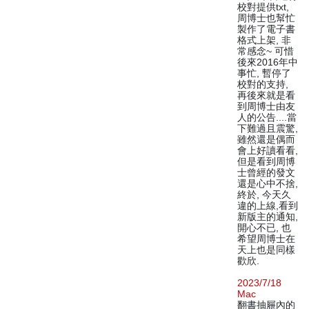
校對提供txt,
周博士也幫忙
製作了電子書
格式上架, 非
常感念~ 可惜
後來2016年中
事忙, 暫停了
校對的支持,
再後來就是看
到周博士由友
人的公告....當
下難過且震驚,
雖然還是偶而
會上好讀看看,
但是看到周博
士曾經的發文
還是心中不捨,
終於, 今天久
違的上線,看到
新版主的通知,
開心不已, 也
希望周博士在
天上也是同樣
歡欣.
2023/7/18
Mac
翻書抽屜內的