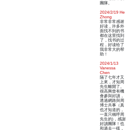
團隊。
2024/2/19 He
Zhong
非常非常感谢
好读，许多外
面找不到的书
都在这里找到
了，找书的过
程，好读给了
我非常大的帮
助！
2024/1/13
Vanessa
Chen
隔了七年才又
上來，才知周
先生離開了。
很高興曾有機
會參與好讀，
透過網路與周
博士共事（真
也才知道的，
一直只稱呼周
先生的)，感謝
好讀團隊！也
和過去一樣，