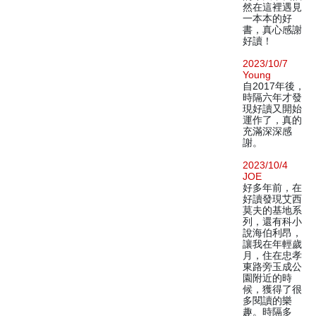
然在這裡遇見
一本本的好
書，真心感謝
好讀！
2023/10/7
Young
自2017年後，
時隔六年才發
現好讀又開始
運作了，真的
充滿深深感
謝。
2023/10/4
JOE
好多年前，在
好讀發現艾西
莫夫的基地系
列，還有科小
說海伯利昂，
讓我在年輕歲
月，住在忠孝
東路旁玉成公
園附近的時
候，獲得了很
多閱讀的樂
趣。時隔多