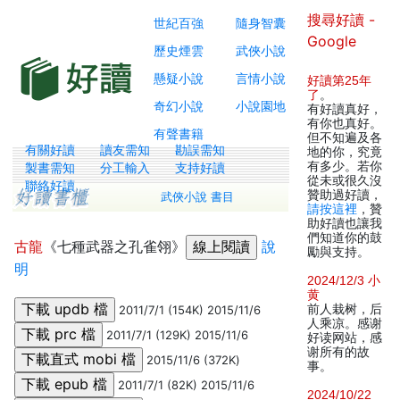
搜尋好讀 -
世紀百強
隨身智囊
Google
歷史煙雲
武俠小說
懸疑小說
言情小說
好讀第25年
了
。
奇幻小說
小說園地
有好讀真好，
有你也真好。
有聲書籍
但不知遍及各
有關好讀
讀友需知
勘誤需知
地的你，究竟
有多少。若你
製書需知
分工輸入
支持好讀
從未或很久沒
聯絡好讀
贊助過好讀，
武俠小說 書目
請按這裡
，贊
助好讀也讓我
們知道你的鼓
古龍
《七種武器之孔雀翎》
說
勵與支持。
明
2024/12/3 小
黄
前人栽树，后
2011/7/1 (154K) 2015/11/6
人乘凉。感谢
2011/7/1 (129K) 2015/11/6
好读网站，感
谢所有的故
2015/11/6 (372K)
事。
2011/7/1 (82K) 2015/11/6
2024/10/22