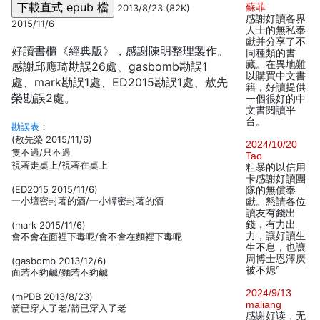
蘇菲
2013/8/23 (82K)
感謝好讀各界
2015/11/6
人士的無私奉
獻并分享了不
好讀書櫃《經典版》，感謝陳明整理製作。
同種類的書
藏。在異地難
感謝邱應琦勘誤26處、gasbomb勘誤1
以購買中文書
處、mark勘誤1處、ED2015勘誤1處、敖先
籍，好讀提供
榮勘誤2處。
一個很好的中
文書閱讀平
台。
勘誤表
：
(敖先榮 2015/11/6)
2024/10/20
隻不過/只不過
Tao
視著走桌上/視著在桌上
粗暴的以信用
卡感謝好讀團
(ED2015 2015/11/6)
隊的無償奉
一小壇密封著的酒/一小罈密封著的酒
獻。懇請各位
讀友有錢出
錢，有力出
(mark 2015/11/6)
力，讓好讀生
會不會在面裡下毒呢/會不會在麵裡下毒呢
生不息，也讓
周博士恩澤廣
(gasbomb 2013/12/6)
被不熄°
面若不夠鹹/麵若不夠鹹
2024/9/13
(mPDB 2013/8/23)
maliang
箭已穿人了老/箭已穿入了老
感谢好读，无