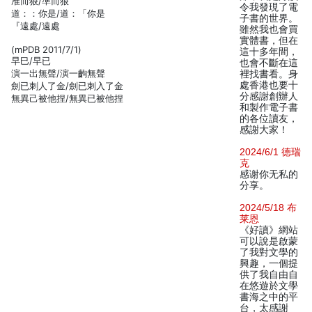
准而狠/準而狠
令我發現了電
道：：你是/道：「你是
子書的世界。
『遠處/遠處
雖然我也會買
實體書，但在
(mPDB 2011/7/1)
這十多年間，
早巳/早已
也會不斷在這
演一出無聲/演一齣無聲
裡找書看。身
處香港也要十
劍已刺人了金/劍已刺入了金
分感謝創辦人
無異己被他捏/無異已被他捏
和製作電子書
的各位讀友，
感謝大家！
2024/6/1 德瑞
克
感谢你无私的
分享。
2024/5/18 布
莱恩
《好讀》網站
可以說是啟蒙
了我對文學的
興趣，一個提
供了我自由自
在悠遊於文學
書海之中的平
台，太感謝