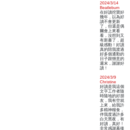
2024/3/14
Beatlebum
在好讀挖寶好
幾年，以為好
讀不會更新
了，但還是偶
爾會上來看
看，沒想到又
有新書了，超
級感動！好讀
真的陪我渡過
好多個通勤的
日子跟愜意的
週末，謝謝好
讀！
2024/3/9
Christine
好讀是我這個
文字工作者隨
時隨地的好朋
友，我有空就
上來，給我許
多精神糧食，
伴我度過許多
白天黑夜，有
好讀，真好！
非常感謝幕後