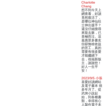
Charlotte
Chang
想不到今天上
網查看，好讀
竟然復活了，
是哪位神仙壯
士伸出援手？
還沒仔細搜尋
來龍去脈，已
喜極而泣。這
嘉惠眾多書友
但卻無啥收益
的苦工，真的
需要有很多愛
才能繼續下
去，祝福新版
主，謝謝您！
好人一生平
安！
2023/9/5 小張
喜愛好讀網站
及電子書本 很
多年月了。從
武俠小說起
始，到各種書
類，幸得有心
人製作電子本