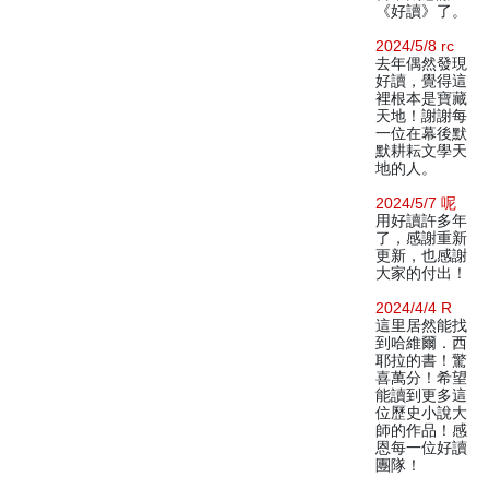
《好讀》了。
2024/5/8 rc
去年偶然發現
好讀，覺得這
裡根本是寶藏
天地！謝謝每
一位在幕後默
默耕耘文學天
地的人。
2024/5/7 呢
用好讀許多年
了，感謝重新
更新，也感謝
大家的付出！
2024/4/4 R
這里居然能找
到哈維爾．西
耶拉的書！驚
喜萬分！希望
能讀到更多這
位歷史小說大
師的作品！感
恩每一位好讀
團隊！