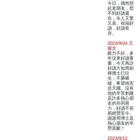
今日，偶然想
起老朋友，想
不到好讀還
在，令人又驚
又喜。祝福好
讀，好讀長
存。
2023/9/24 王
俊文
眼力不好，多
年沒來好讀看
書，今天再訪
好讀方知周劍
輝博士已往
生，不勝唏
噓，希望他安
息天國。沒有
他的辛苦創建
及許多熱心朋
友的共同努
力，好讀不容
易經營至今。
謝謝周博士及
熱心朋友的辛
勞貢獻！
2023/9/12