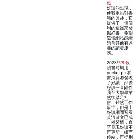
魚
好讀的出現，
使我重措對書
籍的興趣，它
提供了一個便
利的途徑來發
掘好書，希望
這個網站能繼
續為其他有興
趣的讀者服
務。
2023/7/8 歌
讀書時期用
pocket pc 看
書持資源發現
了好讀，然後
好讀一直陪伴
我至大學畢業
然後踏足社
會。雖然工作
事忙，但是上
好讀網閒逛看
黃河散文已成
一種習慣，直
至發現好讀不
再更新，繼而
停站，再從別