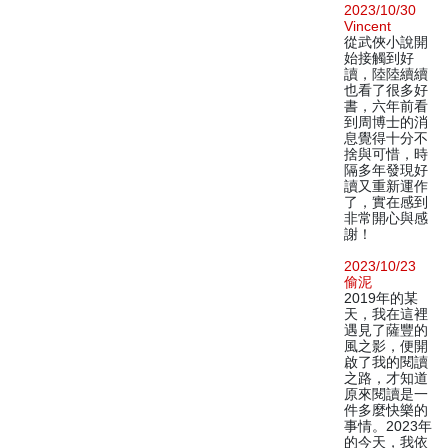
2023/10/30
Vincent
從武俠小說開
始接觸到好
讀，陸陸續續
也看了很多好
書，六年前看
到周博士的消
息覺得十分不
捨與可惜，時
隔多年發現好
讀又重新運作
了，實在感到
非常開心與感
謝！
2023/10/23
偷泥
2019年的某
天，我在這裡
遇見了薩豐的
風之影，便開
啟了我的閱讀
之路，才知道
原來閱讀是一
件多麼快樂的
事情。2023年
的今天，我依