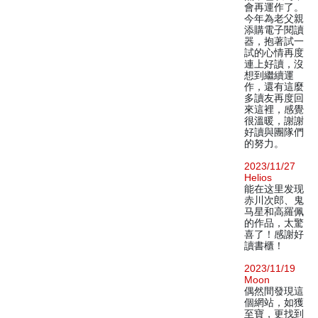
會再運作了。
今年為老父親
添購電子閱讀
器，抱著試一
試的心情再度
連上好讀，沒
想到繼續運
作，還有這麼
多讀友再度回
來這裡，感覺
很溫暖，謝謝
好讀與團隊們
的努力。
2023/11/27
Helios
能在这里发现
赤川次郎、鬼
马星和高羅佩
的作品，太驚
喜了！感謝好
讀書櫃！
2023/11/19
Moon
偶然間發現這
個網站，如獲
至寶，更找到