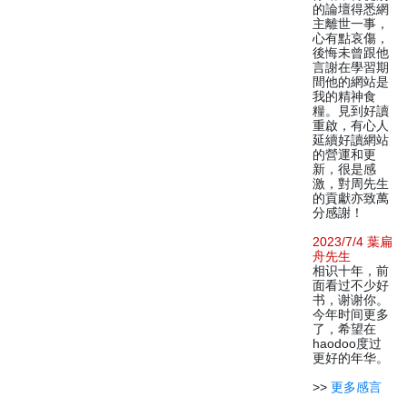
的論壇得悉網
主離世一事，
心有點哀傷，
後悔未曾跟他
言謝在學習期
間他的網站是
我的精神食
糧。見到好讀
重啟，有心人
延續好讀網站
的營運和更
新，很是感
激，對周先生
的貢獻亦致萬
分感謝！
2023/7/4 葉扁
舟先生
相识十年，前
面看过不少好
书，谢谢你。
今年时间更多
了，希望在
haodoo度过
更好的年华。
>>
更多感言