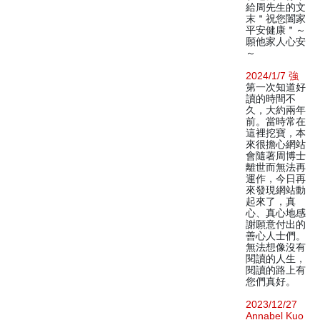
給周先生的文
末＂祝您闔家
平安健康＂～
願他家人心安
～
2024/1/7 強
第一次知道好
讀的時間不
久，大約兩年
前。當時常在
這裡挖寶，本
來很擔心網站
會隨著周博士
離世而無法再
運作，今日再
來發現網站動
起來了，真
心、真心地感
謝願意付出的
善心人士們。
無法想像沒有
閱讀的人生，
閱讀的路上有
您們真好。
2023/12/27
Annabel Kuo