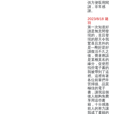
供方便取用閱
讀，非常感
謝。
2023/8/18 璐
羽
第一次知道好
讀是無意間發
現的，並且發
現的那天令我
驚喜且意外的
是—剛好是好
讀復活不久之
後，覺著應該
是某種莫名的
緣分，促使想
找些電子書的
我被帶到了這
裡。這裡有著
各位前輩們辛
苦掃描、品質
極佳的電子
書，讓我這個
後人能夠免費
享用這些書
籍，十分感激
前人的努力讓
我成了書籍的