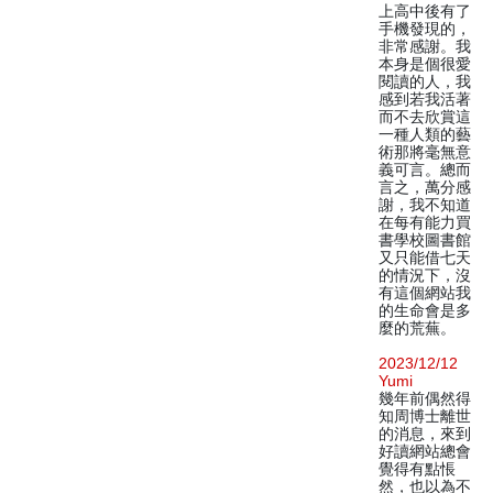
上高中後有了
手機發現的，
非常感謝。我
本身是個很愛
閱讀的人，我
感到若我活著
而不去欣賞這
一種人類的藝
術那將毫無意
義可言。總而
言之，萬分感
謝，我不知道
在每有能力買
書學校圖書館
又只能借七天
的情況下，沒
有這個網站我
的生命會是多
麼的荒蕪。
2023/12/12
Yumi
幾年前偶然得
知周博士離世
的消息，來到
好讀網站總會
覺得有點悵
然，也以為不