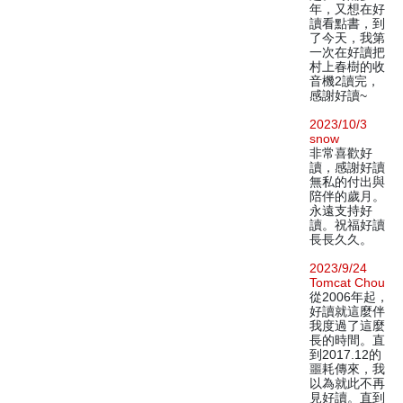
年，又想在好
讀看點書，到
了今天，我第
一次在好讀把
村上春樹的收
音機2讀完，
感謝好讀~
2023/10/3
snow
非常喜歡好
讀，感謝好讀
無私的付出與
陪伴的歲月。
永遠支持好
讀。祝福好讀
長長久久。
2023/9/24
Tomcat Chou
從2006年起，
好讀就這麼伴
我度過了這麼
長的時間。直
到2017.12的
噩耗傳來，我
以為就此不再
見好讀。直到