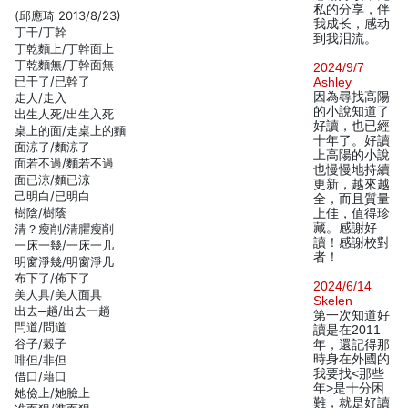
私的分享，伴
(邱應琦 2013/8/23)
我成长，感动
丁干/丁幹
到我泪流。
丁乾麵上/丁幹面上
丁乾麵無/丁幹面無
2024/9/7
已干了/已幹了
Ashley
因為尋找高陽
走人/走入
的小說知道了
出生人死/出生入死
好讀，也已經
桌上的面/走桌上的麵
十年了。好讀
面涼了/麵涼了
上高陽的小說
面若不過/麵若不過
也慢慢地持續
面已涼/麵已涼
更新，越來越
己明白/已明白
全，而且質量
樹陰/樹蔭
上佳，值得珍
藏。感謝好
清？瘦削/清臞瘦削
讀！感謝校對
一床一幾/一床一几
者！
明窗淨幾/明窗淨几
布下了/佈下了
2024/6/14
美人具/美人面具
Skelen
出去─趟/出去一趟
第一次知道好
閂道/問道
讀是在2011
谷子/糓子
年，還記得那
時身在外國的
啡但/非但
我要找<那些
借口/藉口
年>是十分困
她儉上/她臉上
難，就是好讀