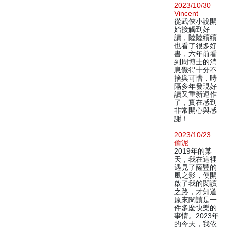
2023/10/30
Vincent
從武俠小說開
始接觸到好
讀，陸陸續續
也看了很多好
書，六年前看
到周博士的消
息覺得十分不
捨與可惜，時
隔多年發現好
讀又重新運作
了，實在感到
非常開心與感
謝！
2023/10/23
偷泥
2019年的某
天，我在這裡
遇見了薩豐的
風之影，便開
啟了我的閱讀
之路，才知道
原來閱讀是一
件多麼快樂的
事情。2023年
的今天，我依