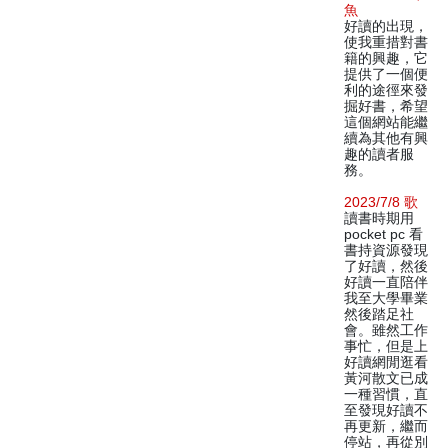
魚
好讀的出現，
使我重措對書
籍的興趣，它
提供了一個便
利的途徑來發
掘好書，希望
這個網站能繼
續為其他有興
趣的讀者服
務。
2023/7/8 歌
讀書時期用
pocket pc 看
書持資源發現
了好讀，然後
好讀一直陪伴
我至大學畢業
然後踏足社
會。雖然工作
事忙，但是上
好讀網閒逛看
黃河散文已成
一種習慣，直
至發現好讀不
再更新，繼而
停站，再從別