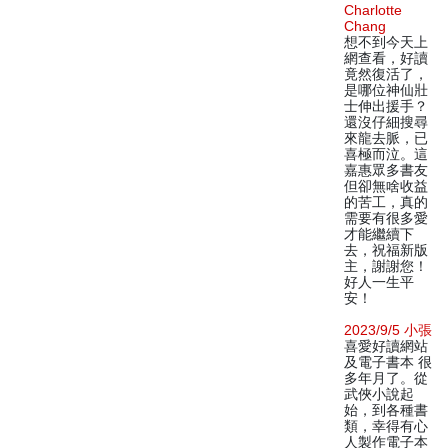
Charlotte
Chang
想不到今天上
網查看，好讀
竟然復活了，
是哪位神仙壯
士伸出援手？
還沒仔細搜尋
來龍去脈，已
喜極而泣。這
嘉惠眾多書友
但卻無啥收益
的苦工，真的
需要有很多愛
才能繼續下
去，祝福新版
主，謝謝您！
好人一生平
安！
2023/9/5 小張
喜愛好讀網站
及電子書本 很
多年月了。從
武俠小說起
始，到各種書
類，幸得有心
人製作電子本