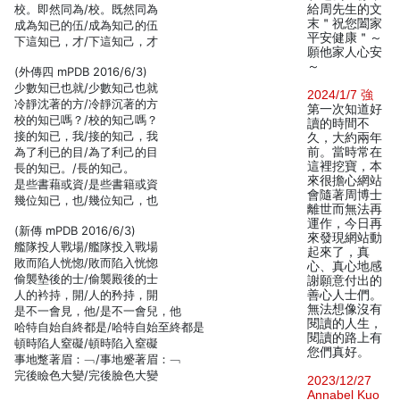
校。即然同為/校。既然同為
給周先生的文
末＂祝您闔家
成為知已的伍/成為知己的伍
平安健康＂～
下這知已，才/下這知己，才
願他家人心安
～
(外傳四 mPDB 2016/6/3)
少數知已也就/少數知己也就
2024/1/7 強
冷靜沈著的方/冷靜沉著的方
第一次知道好
校的知已嗎？/校的知己嗎？
讀的時間不
接的知已，我/接的知己，我
久，大約兩年
為了利已的目/為了利己的目
前。當時常在
這裡挖寶，本
長的知已。/長的知己。
來很擔心網站
是些書藉或資/是些書籍或資
會隨著周博士
幾位知已，也/幾位知己，也
離世而無法再
運作，今日再
(新傳 mPDB 2016/6/3)
來發現網站動
艦隊投人戰場/艦隊投入戰場
起來了，真
敗而陷人恍惚/敗而陷入恍惚
心、真心地感
偷襲墊後的士/偷襲殿後的士
謝願意付出的
人的衿持，開/人的矜持，開
善心人士們。
無法想像沒有
是不一會見，他/是不一會兒，他
閱讀的人生，
哈特自始自終都是/哈特自始至終都是
閱讀的路上有
頓時陷人窒礙/頓時陷入窒礙
您們真好。
事地蹩著眉：﹁/事地蹙著眉：﹁
完後瞼色大變/完後臉色大變
2023/12/27
Annabel Kuo