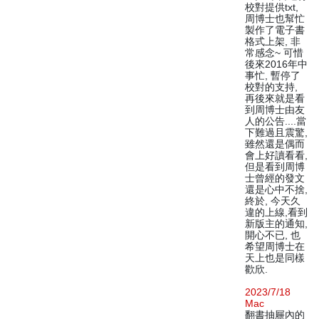
校對提供txt,
周博士也幫忙
製作了電子書
格式上架, 非
常感念~ 可惜
後來2016年中
事忙, 暫停了
校對的支持,
再後來就是看
到周博士由友
人的公告....當
下難過且震驚,
雖然還是偶而
會上好讀看看,
但是看到周博
士曾經的發文
還是心中不捨,
終於, 今天久
違的上線,看到
新版主的通知,
開心不已, 也
希望周博士在
天上也是同樣
歡欣.
2023/7/18
Mac
翻書抽屜內的