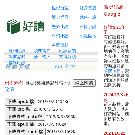
搜尋好讀 -
世紀百強
隨身智囊
Google
歷史煙雲
武俠小說
懸疑小說
言情小說
好讀第25年
了
。
奇幻小說
小說園地
有好讀真好，
有你也真好。
有聲書籍
但不知遍及各
有關好讀
讀友需知
勘誤需知
地的你，究竟
有多少。若你
製書需知
分工輸入
支持好讀
從未或很久沒
聯絡好讀
贊助過好讀，
奇幻小說 書目
請按這裡
，贊
助好讀也讓我
們知道你的鼓
田中芳樹
《銀河英雄傳說外傳一》
勵與支持。
說明
2024/12/3 小
黄
2016/6/3 (234K)
前人栽树，后
2016/6/3 (251K)
人乘凉。感谢
好读网站，感
2016/6/3 (693K)
谢所有的故
事。
2016/6/3 (162K)
2016/6/3 (162K)
2024/10/22