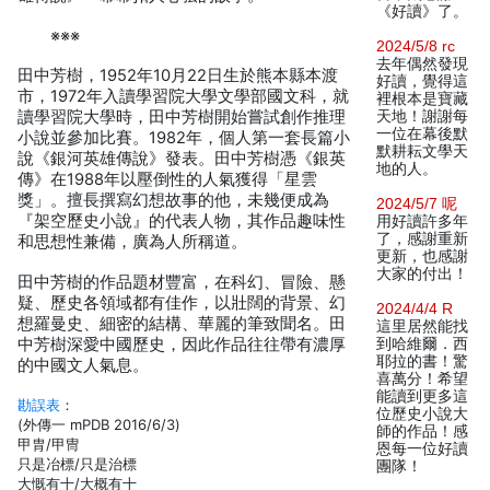
《好讀》了。
※※※
2024/5/8 rc
去年偶然發現
田中芳樹，1952年10月22日生於熊本縣本渡
好讀，覺得這
市，1972年入讀學習院大學文學部國文科，就
裡根本是寶藏
讀學習院大學時，田中芳樹開始嘗試創作推理
天地！謝謝每
一位在幕後默
小說並參加比賽。1982年，個人第一套長篇小
默耕耘文學天
說《銀河英雄傳說》發表。田中芳樹憑《銀英
地的人。
傳》在1988年以壓倒性的人氣獲得「星雲
獎」。擅長撰寫幻想故事的他，未幾便成為
2024/5/7 呢
『架空歷史小說』的代表人物，其作品趣味性
用好讀許多年
了，感謝重新
和思想性兼備，廣為人所稱道。
更新，也感謝
大家的付出！
田中芳樹的作品題材豐富，在科幻、冒險、懸
疑、歷史各領域都有佳作，以壯闊的背景、幻
2024/4/4 R
想羅曼史、細密的結構、華麗的筆致聞名。田
這里居然能找
中芳樹深愛中國歷史，因此作品往往帶有濃厚
到哈維爾．西
耶拉的書！驚
的中國文人氣息。
喜萬分！希望
能讀到更多這
勘誤表
：
位歷史小說大
(外傳一 mPDB 2016/6/3)
師的作品！感
甲胄/甲冑
恩每一位好讀
只是冶標/只是治標
團隊！
大慨有十/大概有十