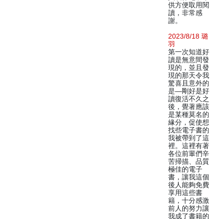
供方便取用閱
讀，非常感
謝。
2023/8/18 璐
羽
第一次知道好
讀是無意間發
現的，並且發
現的那天令我
驚喜且意外的
是—剛好是好
讀復活不久之
後，覺著應該
是某種莫名的
緣分，促使想
找些電子書的
我被帶到了這
裡。這裡有著
各位前輩們辛
苦掃描、品質
極佳的電子
書，讓我這個
後人能夠免費
享用這些書
籍，十分感激
前人的努力讓
我成了書籍的