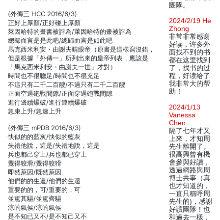
團隊。
(外傳三 HCC 2016/6/3)
2024/2/19 He
正好上厚顏/正好碰上厚顏
Zhong
萊因哈特的畫書被評為/萊因哈特的畫被評為
非常非常感谢
總歸而言是是此吧/總歸而言是如此吧
好读，许多外
馬克西米利安・由謝夫睛眼帝（原書是這樣寫沒錯，
面找不到的书
但是根據「外傳一」所列出來的皇帝列表，應該是
都在这里找到
「馬克西米利安・由謝夫一世」才對）
了，找书的过
時間也不很聰足/時間也不很充足
程，好读给了
我非常大的帮
不這只有二千二百艘/不過只有二千二百艘
助！
正面空過砲戰間隙/正面穿過砲戰間隙
進行邊續爆破/進行連續爆破
2024/1/13
急束上升/急速上升
Vanessa
Chen
(外傳三 mPDB 2016/6/3)
隔了七年才又
快似的的藍灰/快似的藍灰
上來，才知周
失禮他說，這是/失禮地說，這是
先生離開了。
兵也都己穿上/兵也都已穿上
很高興曾有機
會參與好讀，
覺得狡滑/覺得狡猾
透過網路與周
即然萊因/既然萊因
博士共事（真
他們的的生還/他們的生還
也才知道的，
重要的的，可/重要的，可
一直只稱呼周
並駕其驅/並駕齊驅
先生的)，感謝
涼的氣侯/涼的氣候
好讀團隊！也
是不知已又不/是不知己又不
和過去一樣，