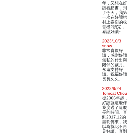
年，又想在好
讀看點書，到
了今天，我第
一次在好讀把
村上春樹的收
音機2讀完，
感謝好讀~
2023/10/3
snow
非常喜歡好
讀，感謝好讀
無私的付出與
陪伴的歲月。
永遠支持好
讀。祝福好讀
長長久久。
2023/9/24
Tomcat Chou
從2006年起，
好讀就這麼伴
我度過了這麼
長的時間。直
到2017.12的
噩耗傳來，我
以為就此不再
見好讀。直到