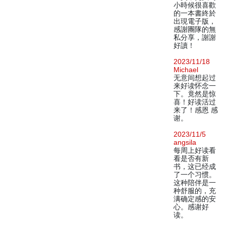
小時候很喜歡
的一本書終於
出現電子版，
感謝團隊的無
私分享，謝謝
好讀！
2023/11/18
Michael
无意间想起过
来好读怀念一
下。竟然是惊
喜！好读活过
来了！感恩 感
谢。
2023/11/5
angsila
每周上好读看
看是否有新
书，这已经成
了一个习惯。
这种陪伴是一
种舒服的，充
满确定感的安
心。感谢好
读。