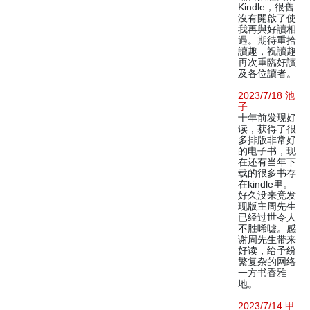
Kindle，很舊
沒有開啟了使
我再與好讀相
遇。期待重拾
讀趣，祝讀趣
再次重臨好讀
及各位讀者。
2023/7/18 池
子
十年前发现好
读，获得了很
多排版非常好
的电子书，现
在还有当年下
载的很多书存
在kindle里。
好久没来竟发
现版主周先生
已经过世令人
不胜唏嘘。感
谢周先生带来
好读，给予纷
繁复杂的网络
一方书香雅
地。
2023/7/14 甲