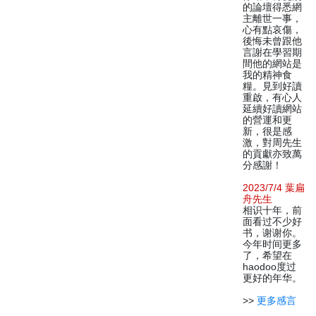
的論壇得悉網
主離世一事，
心有點哀傷，
後悔未曾跟他
言謝在學習期
間他的網站是
我的精神食
糧。見到好讀
重啟，有心人
延續好讀網站
的營運和更
新，很是感
激，對周先生
的貢獻亦致萬
分感謝！
2023/7/4 葉扁
舟先生
相识十年，前
面看过不少好
书，谢谢你。
今年时间更多
了，希望在
haodoo度过
更好的年华。
>>
更多感言