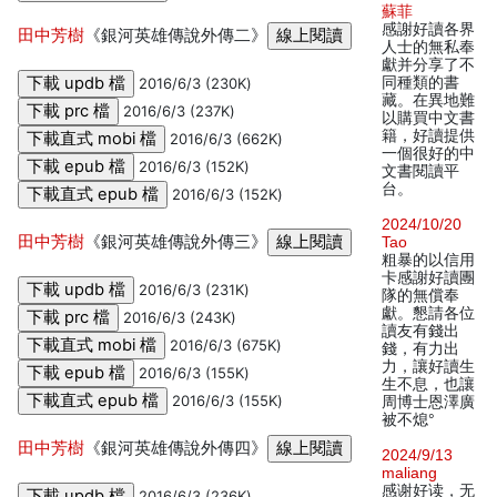
蘇菲
感謝好讀各界
田中芳樹
《銀河英雄傳說外傳二》
人士的無私奉
獻并分享了不
同種類的書
2016/6/3 (230K)
藏。在異地難
2016/6/3 (237K)
以購買中文書
籍，好讀提供
2016/6/3 (662K)
一個很好的中
2016/6/3 (152K)
文書閱讀平
台。
2016/6/3 (152K)
2024/10/20
田中芳樹
《銀河英雄傳說外傳三》
Tao
粗暴的以信用
卡感謝好讀團
2016/6/3 (231K)
隊的無償奉
獻。懇請各位
2016/6/3 (243K)
讀友有錢出
2016/6/3 (675K)
錢，有力出
力，讓好讀生
2016/6/3 (155K)
生不息，也讓
2016/6/3 (155K)
周博士恩澤廣
被不熄°
田中芳樹
《銀河英雄傳說外傳四》
2024/9/13
maliang
感谢好读，无
2016/6/3 (236K)