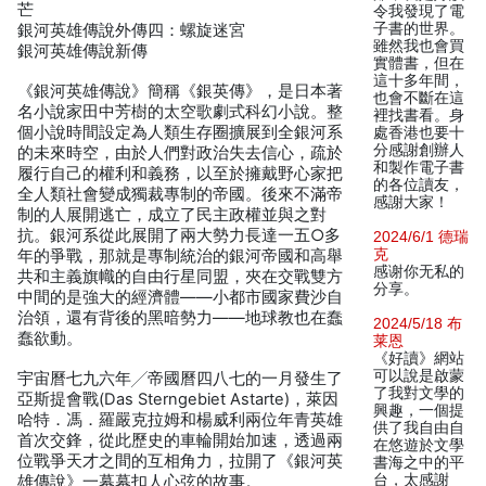
芒
令我發現了電
子書的世界。
銀河英雄傳說外傳四：螺旋迷宮
雖然我也會買
銀河英雄傳說新傳
實體書，但在
這十多年間，
《銀河英雄傳說》簡稱《銀英傳》，是日本著
也會不斷在這
名小說家田中芳樹的太空歌劇式科幻小說。整
裡找書看。身
個小說時間設定為人類生存圈擴展到全銀河系
處香港也要十
分感謝創辦人
的未來時空，由於人們對政治失去信心，疏於
和製作電子書
履行自己的權利和義務，以至於擁戴野心家把
的各位讀友，
全人類社會變成獨裁專制的帝國。後來不滿帝
感謝大家！
制的人展開逃亡，成立了民主政權並與之對
抗。銀河系從此展開了兩大勢力長達一五○多
2024/6/1 德瑞
克
年的爭戰，那就是專制統治的銀河帝國和高舉
感谢你无私的
共和主義旗幟的自由行星同盟，夾在交戰雙方
分享。
中間的是強大的經濟體——小都市國家費沙自
治領，還有背後的黑暗勢力——地球教也在蠢
2024/5/18 布
蠢欲動。
莱恩
《好讀》網站
可以說是啟蒙
宇宙曆七九六年╱帝國曆四八七的一月發生了
了我對文學的
亞斯提會戰(Das Sterngebiet Astarte)，萊因
興趣，一個提
哈特．馮．羅嚴克拉姆和楊威利兩位年青英雄
供了我自由自
首次交鋒，從此歷史的車輪開始加速，透過兩
在悠遊於文學
位戰爭天才之間的互相角力，拉開了《銀河英
書海之中的平
台，太感謝
雄傳說》一幕幕扣人心弦的故事。