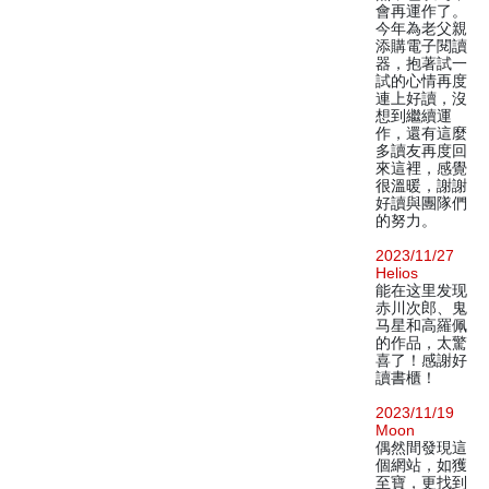
會再運作了。
今年為老父親
添購電子閱讀
器，抱著試一
試的心情再度
連上好讀，沒
想到繼續運
作，還有這麼
多讀友再度回
來這裡，感覺
很溫暖，謝謝
好讀與團隊們
的努力。
2023/11/27
Helios
能在这里发现
赤川次郎、鬼
马星和高羅佩
的作品，太驚
喜了！感謝好
讀書櫃！
2023/11/19
Moon
偶然間發現這
個網站，如獲
至寶，更找到