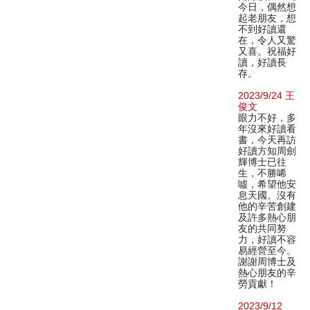
今日，偶然想
起老朋友，想
不到好讀還
在，令人又驚
又喜。祝福好
讀，好讀長
存。
2023/9/24 王
俊文
眼力不好，多
年沒來好讀看
書，今天再訪
好讀方知周劍
輝博士已往
生，不勝唏
噓，希望他安
息天國。沒有
他的辛苦創建
及許多熱心朋
友的共同努
力，好讀不容
易經營至今。
謝謝周博士及
熱心朋友的辛
勞貢獻！
2023/9/12