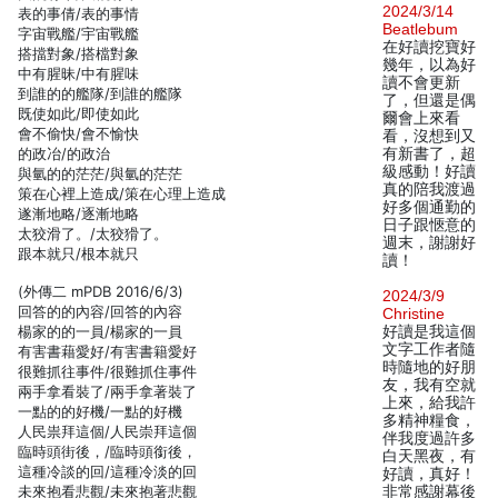
2024/3/14
表的事倩/表的事情
Beatlebum
字宙戰艦/宇宙戰艦
在好讀挖寶好
搭擋對象/搭檔對象
幾年，以為好
中有腥昧/中有腥味
讀不會更新
到誰的的艦隊/到誰的艦隊
了，但還是偶
既使如此/即使如此
爾會上來看
會不偷快/會不愉快
看，沒想到又
的政冶/的政治
有新書了，超
級感動！好讀
與氫的的茫茫/與氫的茫茫
真的陪我渡過
策在心裡上造成/策在心理上造成
好多個通勤的
遂漸地略/逐漸地略
日子跟愜意的
太狡滑了。/太狡猾了。
週末，謝謝好
跟本就只/根本就只
讀！
(外傳二 mPDB 2016/6/3)
2024/3/9
回答的的內容/回答的內容
Christine
楊家的的一員/楊家的一員
好讀是我這個
文字工作者隨
有害書藉愛好/有害書籍愛好
時隨地的好朋
很難抓往事件/很難抓住事件
友，我有空就
兩手拿看裝了/兩手拿著裝了
上來，給我許
一點的的好機/一點的好機
多精神糧食，
人民祟拜這個/人民崇拜這個
伴我度過許多
臨時頭街後，/臨時頭銜後，
白天黑夜，有
這種冷談的回/這種冷淡的回
好讀，真好！
未來抱看悲觀/未來抱著悲觀
非常感謝幕後