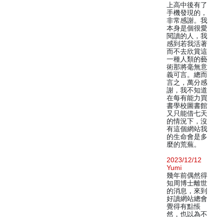
上高中後有了
手機發現的，
非常感謝。我
本身是個很愛
閱讀的人，我
感到若我活著
而不去欣賞這
一種人類的藝
術那將毫無意
義可言。總而
言之，萬分感
謝，我不知道
在每有能力買
書學校圖書館
又只能借七天
的情況下，沒
有這個網站我
的生命會是多
麼的荒蕪。
2023/12/12
Yumi
幾年前偶然得
知周博士離世
的消息，來到
好讀網站總會
覺得有點悵
然，也以為不