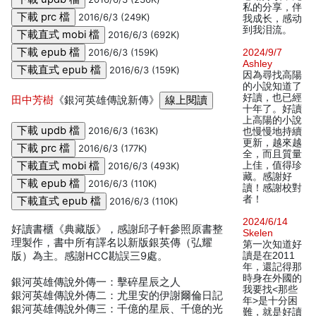
私的分享，伴
2016/6/3 (249K)
我成长，感动
到我泪流。
2016/6/3 (692K)
2016/6/3 (159K)
2024/9/7
Ashley
2016/6/3 (159K)
因為尋找高陽
的小說知道了
好讀，也已經
田中芳樹
《銀河英雄傳說新傳》
十年了。好讀
上高陽的小說
2016/6/3 (163K)
也慢慢地持續
更新，越來越
2016/6/3 (177K)
全，而且質量
上佳，值得珍
2016/6/3 (493K)
藏。感謝好
2016/6/3 (110K)
讀！感謝校對
者！
2016/6/3 (110K)
2024/6/14
好讀書櫃《典藏版》，感謝邱子軒參照原書整
Skelen
理製作，書中所有譯名以新版銀英傳（弘耀
第一次知道好
版）為主。感謝HCC勘誤三9處。
讀是在2011
年，還記得那
時身在外國的
銀河英雄傳說外傳一：擊碎星辰之人
我要找<那些
銀河英雄傳說外傳二：尤里安的伊謝爾倫日記
年>是十分困
銀河英雄傳說外傳三：千億的星辰、千億的光
難，就是好讀