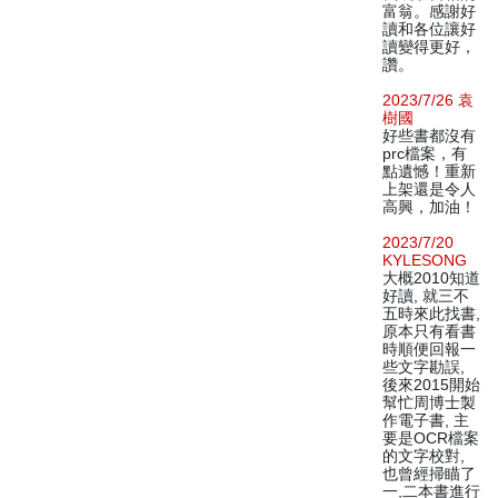
富翁。感謝好
讀和各位讓好
讀變得更好，
讚。
2023/7/26 袁
樹國
好些書都沒有
prc檔案，有
點遺憾！重新
上架還是令人
高興，加油！
2023/7/20
KYLESONG
大概2010知道
好讀, 就三不
五時來此找書,
原本只有看書
時順便回報一
些文字勘誤,
後來2015開始
幫忙周博士製
作電子書, 主
要是OCR檔案
的文字校對,
也曾經掃瞄了
一,二本書進行