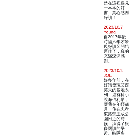
然在這裡遇見
一本本的好
書，真心感謝
好讀！
2023/10/7
Young
自2017年後，
時隔六年才發
現好讀又開始
運作了，真的
充滿深深感
謝。
2023/10/4
JOE
好多年前，在
好讀發現艾西
莫夫的基地系
列，還有科小
說海伯利昂，
讓我在年輕歲
月，住在忠孝
東路旁玉成公
園附近的時
候，獲得了很
多閱讀的樂
趣。時隔多