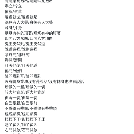
隱隱染竟透出/隱隱然竟透出
寧立/佇立
依就/依舊
遠處就世/遠處就是
深厚有人大聲/身後有人大聲
蹂身/揉身
炯炯有神的頂著/炯炯有神的盯著
四面八方永向/四面八方湧向
鬼王突然到/鬼王突然道
說道這裡/說到這裡
拿終究/那終究
瓣開/掰開
盯著他倒/盯著他道
他門/他們
隨即看到可/隨即看到
沒有轉身業務沒有是說話/沒有轉身也沒有說話
所做的一起/所做的一切
該大的背影/碩大的背影
但著一切/但這一切
自己眼親/自己眼前
不覺得有垂頭/不覺得有些垂頭
也晚顯得/也明顯得
輕輕下了樓/輕輕下了床
趟了多久/躺了多久
右門開啟/石門開啟