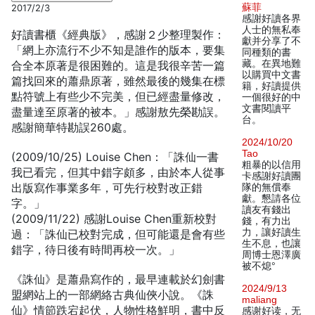
蘇菲
2017/2/3
感謝好讀各界
人士的無私奉
好讀書櫃《經典版》，感謝２少整理製作：
獻并分享了不
「網上亦流行不少不知是誰作的版本，要集
同種類的書
藏。在異地難
合全本原著是很困難的。這是我很辛苦一篇
以購買中文書
篇找回來的蕭鼎原著，雖然最後的幾集在標
籍，好讀提供
點符號上有些少不完美，但已經盡量修改，
一個很好的中
文書閱讀平
盡量達至原著的被本。」感謝敖先榮勘誤。
台。
感謝簡華特勘誤260處。
2024/10/20
Tao
(2009/10/25) Louise Chen：「誅仙一書
粗暴的以信用
我已看完，但其中錯字頗多，由於本人從事
卡感謝好讀團
出版寫作事業多年，可先行校對改正錯
隊的無償奉
獻。懇請各位
字。」
讀友有錢出
(2009/11/22) 感謝Louise Chen重新校對
錢，有力出
力，讓好讀生
過：「誅仙已校對完成，但可能還是會有些
生不息，也讓
錯字，待日後有時間再校一次。」
周博士恩澤廣
被不熄°
《誅仙》是蕭鼎寫作的，最早連載於幻劍書
2024/9/13
盟網站上的一部網絡古典仙俠小說。《誅
maliang
仙》情節跌宕起伏，人物性格鮮明，書中反
感谢好读，无