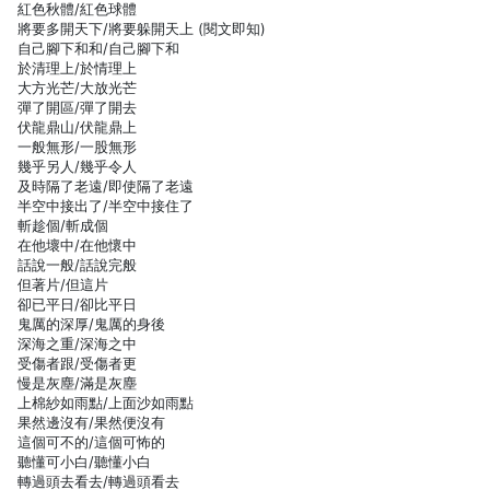
紅色秋體/紅色球體
將要多開天下/將要躲開天上 (閱文即知)
自己腳下和和/自己腳下和
於清理上/於情理上
大方光芒/大放光芒
彈了開區/彈了開去
伏龍鼎山/伏龍鼎上
一般無形/一股無形
幾乎另人/幾乎令人
及時隔了老遠/即使隔了老遠
半空中接出了/半空中接住了
斬趁個/斬成個
在他壞中/在他懷中
話說一般/話說完般
但著片/但這片
卻已平日/卻比平日
鬼厲的深厚/鬼厲的身後
深海之重/深海之中
受傷者跟/受傷者更
慢是灰塵/滿是灰塵
上棉紗如雨點/上面沙如雨點
果然邊沒有/果然便沒有
這個可不的/這個可怖的
聽懂可小白/聽懂小白
轉過頭去看去/轉過頭看去