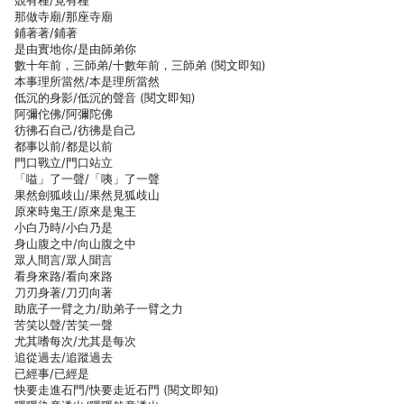
競有種/竟有種
那做寺廟/那座寺廟
鋪著著/鋪著
是由實地你/是由師弟你
數十年前，三師弟/十數年前，三師弟 (閱文即知)
本事理所當然/本是理所當然
低沉的身影/低沉的聲音 (閱文即知)
阿彌佗佛/阿彌陀佛
彷彿石自己/彷彿是自己
都事以前/都是以前
門口戰立/門口站立
「嗌」了一聲/「咦」了一聲
果然劍狐歧山/果然見狐歧山
原來時鬼王/原來是鬼王
小白乃時/小白乃是
身山腹之中/向山腹之中
眾人間言/眾人聞言
看身來路/看向來路
刀刃身著/刀刃向著
助底子一臂之力/助弟子一臂之力
苦笑以聲/苦笑一聲
尤其嗜每次/尤其是每次
追從過去/追蹤過去
已經事/已經是
快要走進石門/快要走近石門 (閱文即知)