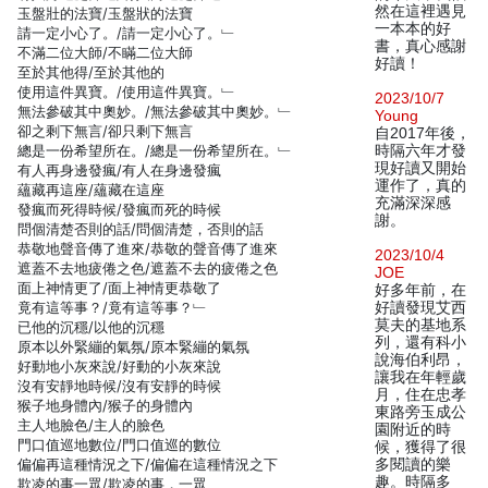
然在這裡遇見
玉盤壯的法寶/玉盤狀的法寶
一本本的好
請一定小心了。/請一定小心了。﹂
書，真心感謝
不滿二位大師/不瞞二位大師
好讀！
至於其他得/至於其他的
使用這件異寶。/使用這件異寶。﹂
2023/10/7
無法參破其中奧妙。/無法參破其中奧妙。﹂
Young
卻之剩下無言/卻只剩下無言
自2017年後，
總是一份希望所在。/總是一份希望所在。﹂
時隔六年才發
現好讀又開始
有人再身邊發瘋/有人在身邊發瘋
運作了，真的
蘊藏再這座/蘊藏在這座
充滿深深感
發瘋而死得時候/發瘋而死的時候
謝。
問個清楚否則的話/問個清楚，否則的話
恭敬地聲音傳了進來/恭敬的聲音傳了進來
2023/10/4
遮蓋不去地疲倦之色/遮蓋不去的疲倦之色
JOE
面上神情更了/面上神情更恭敬了
好多年前，在
竟有這等事？/竟有這等事？﹂
好讀發現艾西
莫夫的基地系
已他的沉穩/以他的沉穩
列，還有科小
原本以外緊繃的氣氛/原本緊繃的氣氛
說海伯利昂，
好動地小灰來說/好動的小灰來說
讓我在年輕歲
沒有安靜地時候/沒有安靜的時候
月，住在忠孝
猴子地身體內/猴子的身體內
東路旁玉成公
主人地臉色/主人的臉色
園附近的時
門口值巡地數位/門口值巡的數位
候，獲得了很
偏偏再這種情況之下/偏偏在這種情況之下
多閱讀的樂
趣。時隔多
欺凌的事一眾/欺凌的事，一眾