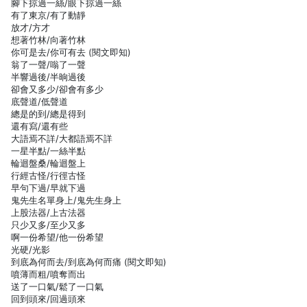
腳下掠過一絲/眼下掠過一絲
有了東京/有了動靜
放才/方才
想著竹林/向著竹林
你可是去/你可有去 (閱文即知)
翁了一聲/嗡了一聲
半響過後/半晌過後
卻會又多少/卻會有多少
底聲道/低聲道
總是的到/總是得到
還有寫/還有些
大語焉不詳/大都語焉不詳
一星半點/一絲半點
輪迴盤桑/輪迴盤上
行經古怪/行徑古怪
早句下過/早就下過
鬼先生名單身上/鬼先生身上
上股法器/上古法器
只少又多/至少又多
啊一份希望/他一份希望
光硬/光影
到底為何而去/到底為何而痛 (閱文即知)
噴薄而粗/噴奪而出
送了一口氣/鬆了一口氣
回到頭來/回過頭來