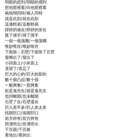
明顯的趕到/明顯的感到
想他那裡看/向他那裡看
兩熱鬧同時/兩人同時
就是此刻/就在此刻
這邊輕易/這般輕易
靜靜的做在/靜靜的坐在
匯了揮手/揮了揮手
一個一個蒲團/一個蒲團
惟妙惟肖/唯妙唯肖
下面除；石壁/下面除了石壁
發啊出了/發出了
小回面上/小灰面上
竟望了/竟忘了
巨大的心的/巨大的新的
數十個凸起/數十個
一般興奮/一股興奮
欲是鬼先生/卻是鬼先生
也同離開/也未離開
石壁了在/石壁還在
巨人差不多/巨人差太多
找開巨口/張開巨口
前方碎有/前方猝有
陪湧而出/倍湧而出
千百跟/千百根
看地出/看的出