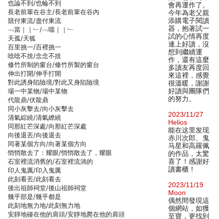
也論不到/也輪不到
會再運作了。
長老前輩在谷主/長老前輩在谷內
今年為老父親
競付東流/盡付東流
添購電子閱讀
器，抱著試一
﹁當｜｜﹂/﹁噹｜｜﹂
試的心情再度
天孤/天狐
連上好讀，沒
百里挑一/百裡挑一
想到繼續運
唸唸不捨/念念不捨
作，還有這麼
修竹所制的窗台/修竹所製的窗台
多讀友再度回
伸出打開/伸手打開
來這裡，感覺
對此誘身陷險境/對此又身陷險境
很溫暖，謝謝
場一中某物/場中某物
好讀與團隊們
的努力。
代龍鼎/伏龍鼎
同小灰擊去/向小灰擊去
2023/11/27
清氣綜繞/清氣繚繞
Helios
同那紅芒深處/向那紅芒深處
能在这里发现
向後退丟/向後退去
赤川次郎、鬼
同著某個方向/向著某個方向
马星和高羅佩
悄悄散去了：耀眼/悄悄散去了，耀眼
的作品，太驚
石室裡流消舊的/石室裡流淌的
喜了！感謝好
讀書櫃！
印人鬼厲/印入鬼厲
此刻看丟/此刻看去
2023/11/19
後出祖師祠堂/後山祖師祠堂
Moon
幾乎部是/幾乎都是
偶然間發現這
此刻地無力地/此刻無力地
個網站，如獲
安靜地碰在他的肩頭/安靜地爬在他的肩頭
至寶，更找到