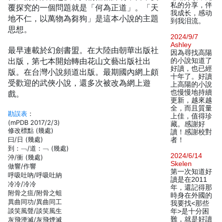
私的分享，伴
覆探究的一個問題就是「何為正道」。「天
我成长，感动
地不仁，以萬物為芻狗」是這本小說的主題
到我泪流。
思想。
2024/9/7
Ashley
最早連載於幻劍書盟。在大陸由朝華出版社
因為尋找高陽
出版，第七本開始轉由花山文藝出版社出
的小說知道了
好讀，也已經
版。在台灣小說頻道出版。最期國內網上頗
十年了。好讀
受歡迎的武俠小說，還多次被改為網上遊
上高陽的小說
也慢慢地持續
戲。
更新，越來越
全，而且質量
勘誤表
：
上佳，值得珍
(mPDB 2017/2/3)
藏。感謝好
修改標點 (幾處)
讀！感謝校對
曰/日 (幾處)
者！
到：﹁/道：﹁ (幾處)
2024/6/14
沖/衝 (幾處)
Skelen
做響/作響
第一次知道好
呼吸吐吶/呼吸吐納
讀是在2011
冷冷/冷冷
年，還記得那
附骨之疽/附骨之蛆
時身在外國的
異曲同功/異曲同工
我要找<那些
談笑風聲/談笑風生
年>是十分困
難，就是好讀
灰飛湮滅/灰飛煙滅