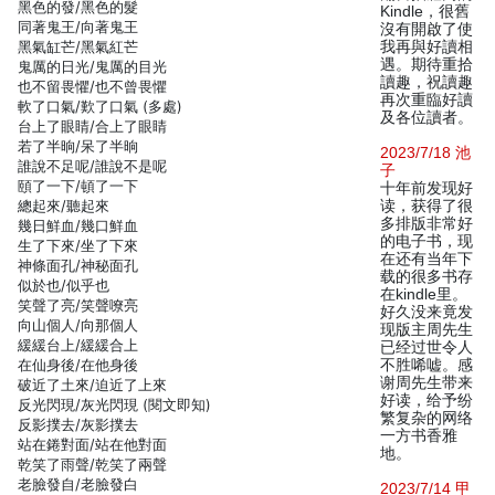
黑色的發/黑色的髮
Kindle，很舊
同著鬼王/向著鬼王
沒有開啟了使
黑氣缸芒/黑氣紅芒
我再與好讀相
遇。期待重拾
鬼厲的日光/鬼厲的目光
讀趣，祝讀趣
也不留畏懼/也不曾畏懼
再次重臨好讀
軟了口氣/歎了口氣 (多處)
及各位讀者。
台上了眼睛/合上了眼睛
若了半晌/呆了半晌
2023/7/18 池
誰說不足呢/誰說不是呢
子
頤了一下/頓了一下
十年前发现好
總起來/聽起來
读，获得了很
多排版非常好
幾日鮮血/幾口鮮血
的电子书，现
生了下來/坐了下來
在还有当年下
神條面孔/神秘面孔
载的很多书存
似於也/似乎也
在kindle里。
笑聲了亮/笑聲嘹亮
好久没来竟发
向山個人/向那個人
现版主周先生
緩緩台上/緩緩合上
已经过世令人
在仙身後/在他身後
不胜唏嘘。感
谢周先生带来
破近了土來/迫近了上來
好读，给予纷
反光閃現/灰光閃現 (閱文即知)
繁复杂的网络
反影撲去/灰影撲去
一方书香雅
站在錈對面/站在他對面
地。
乾笑了雨聲/乾笑了兩聲
老臉發自/老臉發白
2023/7/14 甲