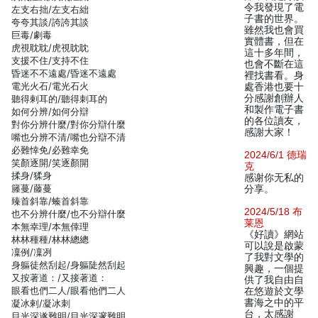
令我發現了電
左支右拙/左支右絀
子書的世界。
夸夸其談/誇誇其談
雖然我也會買
巨毒/劇毒
實體書，但在
虎視耽耽/虎視眈眈
這十多年間，
支援不住/支持不住
也會不斷在這
昏迷不不遠處/昏迷不遠處
裡找書看。身
電光火石/電光石火
處香港也要十
分感謝創辦人
聽得剌耳的/聽得刺耳的
和製作電子書
如何分辨/如何分辯
的各位讀友，
對你分辨什麼/對你分辯什麼
感謝大家！
嘴也分辨不清/嘴也分辯不清
必難悻免/必難幸免
2024/6/1 德瑞
笑顏逐開/笑逐顏開
克
揉身/猱身
感谢你无私的
籐蔓/藤蔓
分享。
臻首斜靠/螓首斜靠
2024/5/18 布
也不分辨什麼/也不分辯什麼
莱恩
本無幸理/本無倖理
《好讀》網站
林林種種/林林總總
可以說是啟蒙
凜例/凜冽
了我對文學的
身軀徒然刮起/身軀陡然刮起
興趣，一個提
又按著道：/又接著道：
供了我自由自
眼看也們二人/眼看他們二人
在悠遊於文學
書海之中的平
凝冰剌/凝冰刺
台，太感謝
目光深遂難明/目光深邃難明