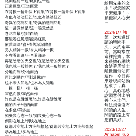
此刻也對一起/此刻也一起
給周先生的文
正道巨擎/正道巨擘
末＂祝您闔家
在背後一輪那個上官策/在背後一論那個上官策
平安健康＂～
有似有淡淡紅芒/也似有淡淡紅芒
願他家人心安
奇異的克制功用/奇異的剋制功用
～
這一嘗竟然是/這一嚐竟然是
2024/1/7 強
卷吃白蟻/捲吃白蟻
第一次知道好
那龍卷狂風/那龍捲狂風
讀的時間不
依舊深深*會/依舊深深體會
久，大約兩年
另人精神一振/令人精神一振
前。當時常在
不在看那邊/不再看那邊
這裡挖寶，本
再這陰暗的天空裡/在這陰暗的天空裡
來很擔心網站
我也就一股對你了/我也就一般對你了
會隨著周博士
離世而無法再
分地而制/分地而治
運作，今日再
再比划動作/再比劃動作
來發現網站動
也不未人知地/也不為人知地
起來了，真
一摸一樣/一模一樣
心、真心地感
霍然而做/霍然而作
謝願意付出的
許也是在訴說著/也許是在訴說著
善心人士們。
他的面子/他的面前
無法想像沒有
在多坐/再多坐
閱讀的人生，
閱讀的路上有
如失喪心志一般/如喪失心志一般
您們真好。
倒影在地上/倒映在地上
從那片空地上方突然想起/從那片空地上方突然響起
2023/12/27
恭為地主/忝為地主
Annabel Kuo