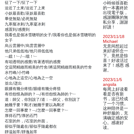
征了一下/怔了一下
小時候很喜歡
迫近了土來/迫近了上來
的一本書終於
出現電子版，
小妖最喜歡/巫妖最喜歡
感謝團隊的無
畢使無疑/必死無疑
私分享，謝謝
九寒擬冰刺/九寒凝冰刺
好讀！
感置到/感覺到
我看也是個冰雪聰明的女子/我看你也是個冰雪聰明的
2023/11/18
女子
Michael
烏云雲層中/烏雲雲層中
无意间想起过
他只弟低低地/他只得低低地
来好读怀念一
下。竟然是惊
﹁鐺！﹂/﹁噹！﹂
喜！好读活过
有咱透明的感覺/有著透明的感覺
来了！感恩 感
交這間精緻而精美的竹舍/將這間精緻而精美的竹舍
谢。
水竹峰/小竹峰
心地為之這空/心地為之一空
2023/11/5
並出/迸出
angsila
眼腫有幾分疼惜/眼瞳有幾分疼惜
每周上好读看
有些怨恨為師的？﹁/有些怨恨為師的？﹂
看是否有新
书，这已经成
道：師父，你別說了/道：﹁師父，你別說了
了一个习惯。
她幾乎要？剛才/她幾乎要以為剛才
这种陪伴是一
怎麼一回事麼？﹁/怎麼一回事麼？﹂
种舒服的，充
厚得石門/厚的石門
满确定感的安
石室的外，/石室的外面，
心。感谢好
卻似乎隨處在/卻似乎隨處都在
读。
靜溢如常/靜逸如常