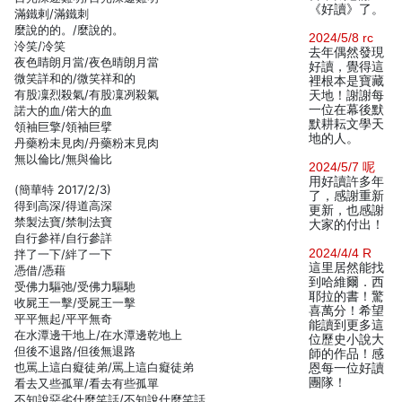
《好讀》了。
滿鐵剌/滿鐵刺
麼說的的。/麼說的。
2024/5/8 rc
泠笑/冷笑
去年偶然發現
夜色睛朗月當/夜色晴朗月當
好讀，覺得這
微笑詳和的/微笑祥和的
裡根本是寶藏
有股凜烈殺氣/有股凜冽殺氣
天地！謝謝每
一位在幕後默
諾大的血/偌大的血
默耕耘文學天
領袖巨擎/領袖巨擘
地的人。
丹藥粉未見肉/丹藥粉末見肉
無以倫比/無與倫比
2024/5/7 呢
用好讀許多年
(簡華特 2017/2/3)
了，感謝重新
得到高深/得道高深
更新，也感謝
禁製法寶/禁制法寶
大家的付出！
自行參祥/自行參詳
2024/4/4 R
拌了一下/絆了一下
這里居然能找
憑借/憑藉
到哈維爾．西
受佛力驅弛/受佛力驅馳
耶拉的書！驚
收屍王一擊/受屍王一擊
喜萬分！希望
平平無起/平平無奇
能讀到更多這
在水潭邊干地上/在水潭邊乾地上
位歷史小說大
但後不退路/但後無退路
師的作品！感
也罵上這白癡徒弟/罵上這白癡徒弟
恩每一位好讀
團隊！
看去又些孤單/看去有些孤單
不知說惡劣什麼笑話/不知說什麼笑話