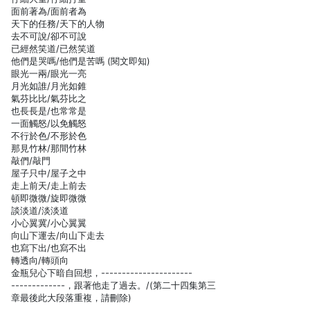
面前著為/面前者為
天下的任務/天下的人物
去不可說/卻不可說
已經然笑道/已然笑道
他們是哭嗎/他們是苦嗎 (閱文即知)
眼光一兩/眼光一亮
月光如誰/月光如錐
氣芬比比/氣芬比之
也長長是/也常常是
一面觸怒/以免觸怒
不行於色/不形於色
那見竹林/那間竹林
敲們/敲門
屋子只中/屋子之中
走上前天/走上前去
頓即微微/旋即微微
談淡道/淡淡道
小心翼冀/小心翼翼
向山下運去/向山下走去
也寫下出/也寫不出
轉透向/轉頭向
金瓶兒心下暗自回想，----------------------
-------------，跟著他走了過去。/(第二十四集第三
章最後此大段落重複，請刪除)