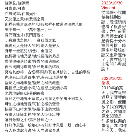
縫隙見/縫隙間
2023/10/30
Vincent
可寶貴/可貴
從武俠小說開
在晨光重/在晨光中
始接觸到好
又悲傷之意/有悲傷之意
讀，陸陸續續
那裡有熟道深深的爪痕/那裡有數道深深的爪痕
也看了很多好
萬中無一。﹁/萬中無一。﹂
書，六年前看
長們蕭逸才/長門蕭逸才
到周博士的消
，身殺伐之氣/，一身殺伐之氣
息覺得十分不
道說別人是好人/倒說別人是好人
捨與可惜，時
隔多年發現好
身形一金瓶兒/身形，金瓶兒
讀又重新運作
他想要借地乃是/他想要借的乃是
了，實在感到
慢慢得轉過頭來/慢慢的轉過頭來
非常開心與感
自己周圍得環境/自己周圍的環境
謝！
莫名其妙得，古怪得事情/莫名其妙的、古怪的事情
也沒有出現過得事/也沒有出現過的事
2023/10/23
堅硬之極地巖壁/堅硬之極的巖壁
偷泥
再牆壁上戳個小洞/在牆壁上戳個小洞
2019年的某
天，我在這裡
詭異地裂痕/詭異的裂痕
遇見了薩豐的
洞窟之中地鬼王宗眾人/洞窟之中的鬼王宗眾人
風之影，便開
可怕之極地聲音/可怕之極的聲音
啟了我的閱讀
快要下山得太陽/快要下山的太陽
之路，才知道
有得人怔怔出神/有的人怔怔出神
原來閱讀是一
落日餘輝之中/落日餘暉之中
件多麼快樂的
好好休息過一般她心中/好好休息過一般，她心中
事情。2023年
有人身遠處奔逃/有人向遠處奔逃
的今天，我依