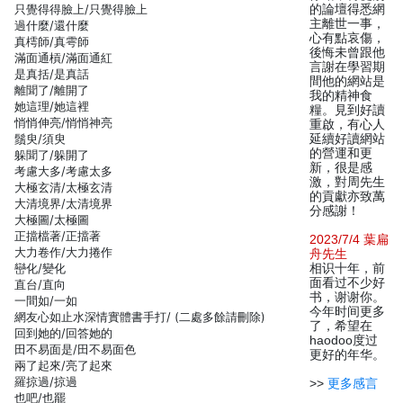
只覺得得臉上/只覺得臉上
的論壇得悉網
主離世一事，
過什麼/還什麼
心有點哀傷，
真樗師/真雩師
後悔未曾跟他
滿面通槓/滿面通紅
言謝在學習期
是真括/是真話
間他的網站是
離聞了/離開了
我的精神食
她這理/她這裡
糧。見到好讀
悄悄伸亮/悄悄神亮
重啟，有心人
鬚臾/須臾
延續好讀網站
的營運和更
躲聞了/躲開了
新，很是感
考慮大多/考慮太多
激，對周先生
大極玄清/太極玄清
的貢獻亦致萬
大清境界/太清境界
分感謝！
大極圖/太極圖
正擋檔著/正擋著
2023/7/4 葉扁
大力卷作/大力捲作
舟先生
巒化/變化
相识十年，前
面看过不少好
直台/直向
书，谢谢你。
一間如/一如
今年时间更多
網友心如止水深情實體書手打/ (二處多餘請刪除)
了，希望在
回到她的/回答她的
haodoo度过
田不易面是/田不易面色
更好的年华。
兩了起來/亮了起來
羅掠過/掠過
>>
更多感言
也吧/也罷