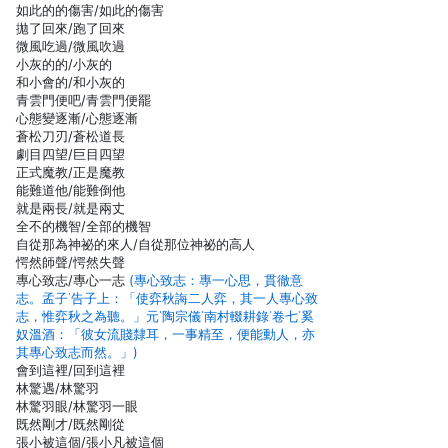
如此的的傷害/如此的傷害
拋了回來/跑了回來
微風吃過/微風吹過
小灰的的/小灰的
和小會的/和小灰的
青雲門便吧/青雲門便罷
心態變逐漸/心態逐漸
蒼松刀刃/蒼松道長
劇目四望/巨目四望
正式魔教/正是魔教
能難道他/能難倒他
就是兩長/就是兩丈
全不的機智/全部的機智
自從那為神祕的來人/自從那位神祕的高人
愕然師聲/愕然失聲
專心致志/專心一志
(專心致志：專一心思，貫徹意
志。孟子˙告子上：「使弈秋誨二人弈，其一人專心致
志，惟弈秋之為聽。」元˙陶宗儀˙南村輟耕錄˙卷七˙奚
奴溫酒：「彼女流賤隸耳，一事精至，便能動人，亦
其專心致志而然。」)
會到這裡/回到這裡
林驚遇/林驚羽
林驚羽眼/林驚羽一眼
既然剛才/既然剛從
張小被這個/張小凡被這個