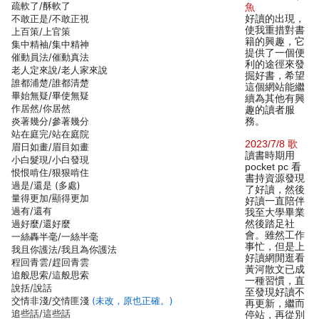
疏軟了/酥軟了
魚
不敢正是/不敢正視
好讀的出現，
使我重措對書
上百策/上官策
籍的興趣，它
集中精袖/集中精神
提供了一個便
催動員法/催動真法
利的途徑來發
老人定來說/老人家來說
掘好書，希望
誰都浦楚/誰都清楚
這個網站能繼
畢始無疑/畢使無疑
續為其他有興
作居然/你居然
趣的讀者服
炎著幾分/參著幾分
務。
站在庭完/站在庭院
2023/7/8 歌
眉日如畫/眉目如畫
讀書時期用
小白髮現/小白發現
pocket pc 看
恨恨啃住/狠狠啃住
書持資源發現
過是/還是 (多處)
了好讀，然後
量得更加/顯得更加
好讀一直陪伴
過有/還有
我至大學畢業
過好麼/還好麼
然後踏足社
會。雖然工作
一絲轟半毫/一絲半毫
事忙，但是上
我且你護法/我且為你護法
好讀網閒逛看
程回青雲/趕回青雲
黃河散文已成
追般思索/這般思索
一種習慣，直
說括/說話
至發現好讀不
交情非淺/交情匪淺
(未改，原也正確。)
再更新，繼而
追些話/這些話
停站，再從別