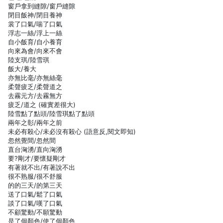
窗戶拿到縫隙/窗戶縫隙
閉目飯神/閉目養神
裳了口氣/喘了口氣
浮志一絲/浮上一絲
自小飯育/自小養育
向來為會/向來不會
陸支琪/陸雪琪
飯大/養大
亦無比毫/亦無絲毫
柔聲疲乏/柔聲道之
去霧元方/去霧無方
疲乏/道之 (確實差很大)
陸雪點了點頭/陸雪琪點了點頭
兩年之彰/兩年之前
未必有殺心/未必沒有殺心 (語意反,閱文即知)
忽然覺間/忽然間
直台洶湧/直向洶湧
要?剛才/要懷疑剛才
有著就不出/有著說不出
很不熟服/很不舒服
的的三天/的第三天
送了口氣/鬆了口氣
談了口氣/嘆了口氣
不顧驚動/不願驚動
是了個顏色/使了個顏色