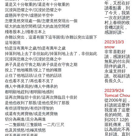
年，又想在好
還是又十分敬重的/還是有十分敬重的
讀看點書，到
沉浸與恐懼之中/沉浸於恐懼之中
了今天，我第
虛懸與半空中/虛懸於半空中
一次在好讀把
怎麼竟然突現處一個/怎麼竟然突現出一個
村上春樹的收
喏大的血池空間裡/諾大的血池空間裡
音機2讀完，
殘卷股本上/殘卷古本上
感謝好讀~
亦難以突出，這還有眼下這等困境/亦難以突出這眼下
2023/10/3
這等困境
snow
怕是沒有萬年之歲/怕是有萬年之歲
非常喜歡好
掉落到地上去了非但如此/掉落到地上去了，非但如此
讀，感謝好讀
沉浸與悲痛之中/沉浸於悲痛之中
無私的付出與
弟子具是在守喪之期/弟子俱是在守喪之期
陪伴的歲月。
按上了他地嘴唇/按上了他的嘴唇
永遠支持好
止住了他地話頭/止住了他的話頭
讀。祝福好讀
在也看不見了/再也看不見了
長長久久。
傳人中傳承焉的/傳人中傳承的
2023/9/24
都明顯地趕到/都明顯地感到
Tomcat Chou
這再次降臨切十倍於/這再次降臨且十倍於
從2006年起，
是他也收到了那股/是他也受到了那股
好讀就這麼伴
有些須理智的/有些許理智的
我度過了這麼
或還有先將寶物/或是先將寶物
長的時間。直
切分為兩進/且分為兩進
到2017.12的
一二隻眼睛/三隻眼睛 一二尺/三尺
噩耗傳來，我
以為就此不再
也及其憤怒/也極其憤怒
見好讀。直到
捍不畏死/悍不畏死