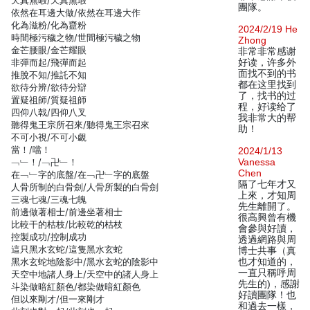
天真無暇/天真無瑕
團隊。
依然在耳邊大做/依然在耳邊大作
化為滋粉/化為齍粉
2024/2/19 He
時間極污穢之物/世間極污穢之物
Zhong
金芒腰眼/金芒耀眼
非常非常感谢
非彈而起/飛彈而起
好读，许多外
面找不到的书
推脫不知/推託不知
都在这里找到
欲待分辨/欲待分辯
了，找书的过
置疑祖師/質疑祖師
程，好读给了
四仰八戟/四仰八叉
我非常大的帮
聽得鬼王宗所召來/聽得鬼王宗召來
助！
不可小視/不可小覷
當！/噹！
2024/1/13
﹁﹂！/﹁卍﹂！
Vanessa
Chen
在﹁﹂字的底盤/在﹁卍﹂字的底盤
隔了七年才又
人骨所制的白骨劍/人骨所製的白骨劍
上來，才知周
三魂七魂/三魂七魄
先生離開了。
前邊做著相士/前邊坐著相士
很高興曾有機
比較干的枯枝/比較乾的枯枝
會參與好讀，
控製成功/控制成功
透過網路與周
這只黑水玄蛇/這隻黑水玄蛇
博士共事（真
黑水玄蛇地陰影中/黑水玄蛇的陰影中
也才知道的，
一直只稱呼周
天空中地諸人身上/天空中的諸人身上
先生的)，感謝
斗染做暗紅顏色/都染做暗紅顏色
好讀團隊！也
但以來剛才/但一來剛才
和過去一樣，