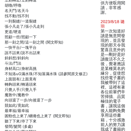
立刻轉近/立刻轉進
供方便取用閱
胡嚕/呼嚕
讀，非常感
名天鬥/名天斗
謝。
找不動/找不到
一到裂縫/一道裂縫
2023/8/18 璐
張小凡走了/張小凡走到
羽
第一次知道好
更道/哽道
讀是無意間發
照顧一些/照顧一下
現的，並且發
那一刻之間/這一刻之間 (閱文即知)
現的那天令我
一快平台/一塊平台
驚喜且意外的
說不話來/說不出話來
是—剛好是好
斜斜想/斜斜向
讀復活不久之
斗法/鬥法
後，覺著應該
身材高口/身材高挑
是某種莫名的
緣分，促使想
不知洛uG滿水珠/不知落滿水珠 (請參閱原文修正)
找些電子書的
上面競有/上面竟有
我被帶到了這
轉夠頭來/轉過頭來
裡。這裡有著
只覺人手/只覺入手
各位前輩們辛
魔敦中/魔教中
苦掃描、品質
向頭退了一步/向後退了一步
極佳的電子
競如此/竟如此
書，讓我這個
最聿福/最幸福
後人能夠免費
享用這些書
困勁也上來了/睏倦也上來了 (閱文即知)
籍，十分感激
聽了下來/停了下來
前人的努力讓
發間/髮間 (多處)
我成了書籍的