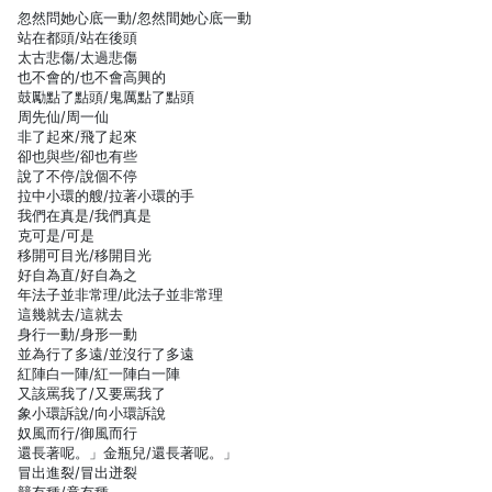
忽然問她心底一動/忽然間她心底一動
站在都頭/站在後頭
太古悲傷/太過悲傷
也不會的/也不會高興的
鼓勵點了點頭/鬼厲點了點頭
周先仙/周一仙
非了起來/飛了起來
卻也與些/卻也有些
說了不停/說個不停
拉中小環的艘/拉著小環的手
我們在真是/我們真是
克可是/可是
移開可目光/移開目光
好自為直/好自為之
年法子並非常理/此法子並非常理
這幾就去/這就去
身行一動/身形一動
並為行了多遠/並沒行了多遠
紅陣白一陣/紅一陣白一陣
又該罵我了/又要罵我了
象小環訴說/向小環訴說
奴風而行/御風而行
還長著呢。」金瓶兒/還長著呢。」
冒出進裂/冒出迸裂