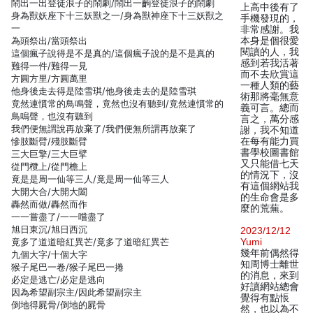
鬧出一出登徒浪子的鬧劇/鬧出一齣登徒浪子的鬧劇
上高中後有了
身為獸妖座下十三妖獸之一/身為獸神座下十三妖獸之
手機發現的，
一
非常感謝。我
為頭祭出/當頭祭出
本身是個很愛
閱讀的人，我
這個瘋子說得是不是真的/這個瘋子說的是不是真的
感到若我活著
難得一件/難得一見
而不去欣賞這
方圓方里/方圓萬里
一種人類的藝
他身後走去得是陸雪琪/他身後走去的是陸雪琪
術那將毫無意
竟然連慣常的鳥鳴聲，竟然也沒有聽到/竟然連慣常的
義可言。總而
鳥鳴聲，也沒有聽到
言之，萬分感
我們便無謂說再放棄了/我們便無所謂再放棄了
謝，我不知道
慘肢斷臂/殘肢斷臂
在每有能力買
書學校圖書館
三大巨擎/三大巨擘
又只能借七天
從門欖上/從門檐上
的情況下，沒
竟是是周一仙等三人/竟是周一仙等三人
有這個網站我
大開大合/大開大闔
的生命會是多
轟然而做/轟然而作
麼的荒蕪。
一一嘗盡了/一一嚐盡了
旭日東沉/旭日西沉
2023/12/12
竟多了道道暗紅異芒/竟多了道暗紅異芒
Yumi
幾年前偶然得
九個大字/十個大字
知周博士離世
猴子尾巴一卷/猴子尾巴一捲
的消息，來到
必定是逃亡/必定是逃向
好讀網站總會
因為希望副宗主/因此希望副宗主
覺得有點悵
倒地得屍骨/倒地的屍骨
然，也以為不