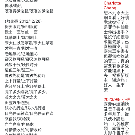
水潑迸裂/水波迸裂
Charlotte
撕吼/嘶吼
Chang
哽咽得微泣聲/哽咽的微泣聲
想不到今天上
網查看，好讀
(敖先榮 2012/12/28)
竟然復活了，
衝要眼前/衝到眼前
是哪位神仙壯
歡出一面/幻出一面
士伸出援手？
還沒仔細搜尋
飄動劍上/飄到劍上
來龍去脈，已
宋大仁以便帶著/宋大仁帶著
喜極而泣。這
才剛一直/剛才一直
嘉惠眾多書友
憑地無恥/恁地無恥
但卻無啥收益
卻又物可嘔/卻又無物可嘔
的苦工，真的
晚飯十分/晚飯時分
需要有很多愛
這但三年/這三年
才能繼續下
魔教兇徒是/魔教兇徒時
去，祝福新版
主，謝謝您！
上卜打量/上下打量
好人一生平
家師的分上/家師的份上
安！
亮了多少繃耍/亮了多少。
英大之力/莫大之力
2023/9/5 小張
田靈幾/田靈兒
喜愛好讀網站
張小凡訝進/張小凡訝道
及電子書本 很
目光停留雜這/目光停留在這
多年月了。從
來個我/來給我
武俠小說起
始，到各種書
向向痛處/向痛處
類，幸得有心
可惜惜敗於/可惜敗於
人製作電子本