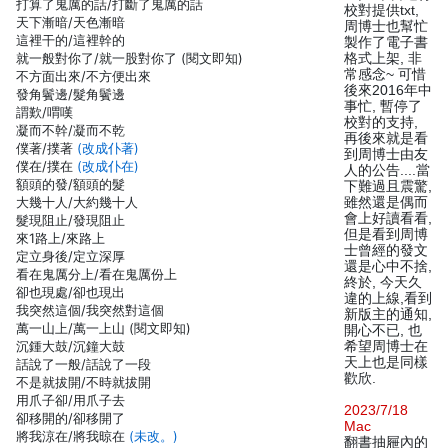
打算了鬼厲的話/打斷了鬼厲的話
校對提供txt,
天下漸暗/天色漸暗
周博士也幫忙
這裡干的/這裡幹的
製作了電子書
就一般對你了/就一股對你了 (閱文即知)
格式上架, 非
常感念~ 可惜
不方面出來/不方便出來
後來2016年中
發角鬢邊/髮角鬢邊
事忙, 暫停了
謂歎/喟嘆
校對的支持,
凝而不幹/凝而不乾
再後來就是看
僕著/撲著
(改成仆著)
到周博士由友
僕在/撲在
(改成仆在)
人的公告....當
額頭的發/額頭的髮
下難過且震驚,
大幾十人/大約幾十人
雖然還是偶而
會上好讀看看,
髮現阻止/發現阻止
但是看到周博
來1路上/來路上
士曾經的發文
定立身後/定立深厚
還是心中不捨,
看在鬼厲分上/看在鬼厲份上
終於, 今天久
卻也現處/卻也現出
違的上線,看到
我突然這個/我突然對這個
新版主的通知,
萬一山上/萬一上山 (閱文即知)
開心不已, 也
沉鍾大鼓/沉鐘大鼓
希望周博士在
天上也是同樣
話說了一般/話說了一段
歡欣.
不是就拔開/不時就拔開
用爪子卻/用爪子去
2023/7/18
卻移開的/卻移開了
Mac
將我涼在/將我晾在
(未改。)
翻書抽屜內的