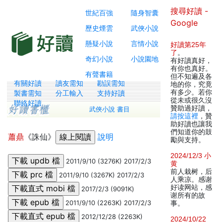
搜尋好讀 -
世紀百強
隨身智囊
Google
歷史煙雲
武俠小說
懸疑小說
言情小說
好讀第25年
了
。
奇幻小說
小說園地
有好讀真好，
有你也真好。
有聲書籍
但不知遍及各
有關好讀
讀友需知
勘誤需知
地的你，究竟
有多少。若你
製書需知
分工輸入
支持好讀
從未或很久沒
聯絡好讀
贊助過好讀，
武俠小說 書目
請按這裡
，贊
助好讀也讓我
們知道你的鼓
蕭鼎
《誅仙》
說明
勵與支持。
2024/12/3 小
2011/9/10 (3276K) 2017/2/3
黄
前人栽树，后
2011/9/10 (3267K) 2017/2/3
人乘凉。感谢
好读网站，感
2017/2/3 (9091K)
谢所有的故
2011/9/10 (2263K) 2017/2/3
事。
2012/12/28 (2263K)
2024/10/22