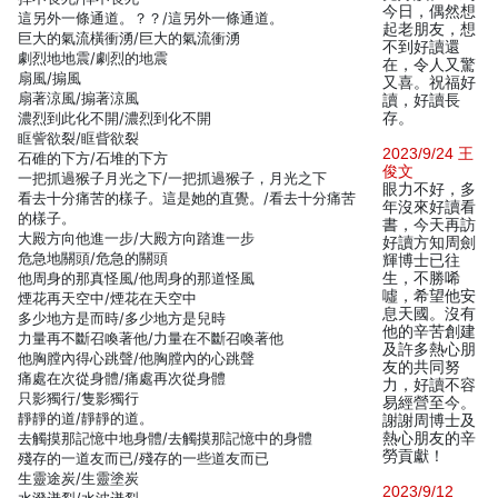
今日，偶然想
這另外一條通道。？？/這另外一條通道。
起老朋友，想
巨大的氣流橫衝湧/巨大的氣流衝湧
不到好讀還
劇烈地地震/劇烈的地震
在，令人又驚
扇風/搧風
又喜。祝福好
扇著涼風/搧著涼風
讀，好讀長
濃烈到此化不開/濃烈到化不開
存。
眶訾欲裂/眶眥欲裂
2023/9/24 王
石碓的下方/石堆的下方
俊文
一把抓過猴子月光之下/一把抓過猴子，月光之下
眼力不好，多
看去十分痛苦的樣子。這是她的直覺。/看去十分痛苦
年沒來好讀看
的樣子。
書，今天再訪
大殿方向他進一步/大殿方向踏進一步
好讀方知周劍
危急地關頭/危急的關頭
輝博士已往
他周身的那真怪風/他周身的那道怪風
生，不勝唏
噓，希望他安
煙花再天空中/煙花在天空中
息天國。沒有
多少地方是而時/多少地方是兒時
他的辛苦創建
力量再不斷召喚著他/力量在不斷召喚著他
及許多熱心朋
他胸膛內得心跳聲/他胸膛內的心跳聲
友的共同努
痛處在次從身體/痛處再次從身體
力，好讀不容
只影獨行/隻影獨行
易經營至今。
靜靜的道/靜靜的道。
謝謝周博士及
去觸摸那記憶中地身體/去觸摸那記憶中的身體
熱心朋友的辛
勞貢獻！
殘存的一道友而已/殘存的一些道友而已
生靈途炭/生靈塗炭
2023/9/12