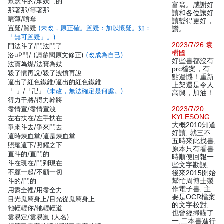
眾妖斗的/眾妖鬥的
富翁。感謝好
那著那/等著那
讀和各位讓好
噴薄/噴奪
讀變得更好，
置疑/質疑
(未改，原正確。置疑：加以懷疑。如：
讚。
「無可置疑」。)
2023/7/26 袁
鬥法斗了/鬥法鬥了
樹國
洛uP門/ (請參閱原文修正)
(改成為自己)
好些書都沒有
法寶為煤/法寶為媒
prc檔案，有
殺了憤再說/殺了洩憤再說
點遺憾！重新
逼出了紅色鐵錐/逼出的紅色鐵錐
上架還是令人
「 」/「卍」
(未改，無法確定是何處。)
高興，加油！
得力干將/得力幹將
盡情宣/盡情宣洩
2023/7/20
KYLESONG
左右扶在/左手扶在
大概2010知道
爭來斗去/爭來鬥去
好讀, 就三不
這時煉血堂/這是煉血堂
五時來此找書,
照耀這下/照耀之下
原本只有看書
直斗的/直鬥的
時順便回報一
斗在現在/鬥到現在
些文字勘誤,
不顧一起/不顧一切
後來2015開始
斗的/鬥的
幫忙周博士製
作電子書, 主
用盡全裡/用盡全力
要是OCR檔案
目光鬼厲身上/目光從鬼厲身上
的文字校對,
牠輕輕你/牠輕輕道
也曾經掃瞄了
雲易定/雲易嵐 (人名)
一,二本書進行