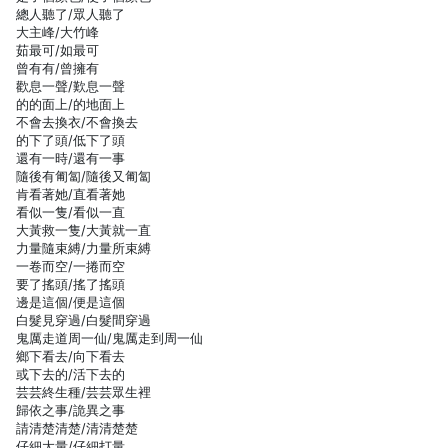
總人聽了/眾人聽了
大主峰/大竹峰
茹最可/如最可
曾有有/曾擁有
歡息一聲/歎息一聲
的的面上/的地面上
不會去換衣/不會換去
的下了頭/低下了頭
還有一時/還有一事
隨後有匍匐/隨後又匍匐
肯看著她/直看著她
看似一隻/看似一直
大黃救一隻/大黃就一直
力量隨束縛/力量所束縛
一卷而空/一捲而空
要了搖頭/搖了搖頭
邊是這個/便是這個
白髮見穿過/白髮間穿過
鬼厲走道周一仙/鬼厲走到周一仙
鄉下看去/向下看去
或下去的/活下去的
芸芸終生種/芸芸眾生裡
歸依之事/詭異之事
請清楚清楚/清清楚楚
仔細大量/仔細打量