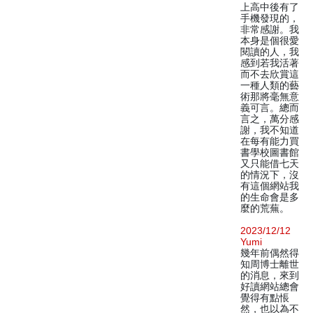
上高中後有了
手機發現的，
非常感謝。我
本身是個很愛
閱讀的人，我
感到若我活著
而不去欣賞這
一種人類的藝
術那將毫無意
義可言。總而
言之，萬分感
謝，我不知道
在每有能力買
書學校圖書館
又只能借七天
的情況下，沒
有這個網站我
的生命會是多
麼的荒蕪。
2023/12/12
Yumi
幾年前偶然得
知周博士離世
的消息，來到
好讀網站總會
覺得有點悵
然，也以為不