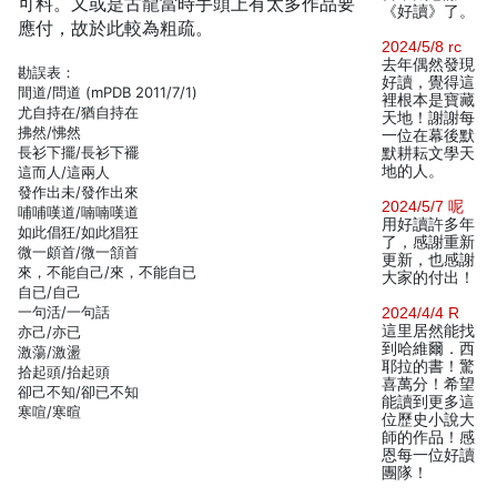
可料。又或是古龍當時手頭上有太多作品要
《好讀》了。
應付，故於此較為粗疏。
2024/5/8 rc
去年偶然發現
勘誤表：
好讀，覺得這
間道/問道 (mPDB 2011/7/1)
裡根本是寶藏
尤自持在/猶自持在
天地！謝謝每
拂然/怫然
一位在幕後默
長衫下擺/長衫下襬
默耕耘文學天
地的人。
這而人/這兩人
發作出未/發作出來
2024/5/7 呢
哺哺嘆道/喃喃嘆道
用好讀許多年
如此倡狂/如此猖狂
了，感謝重新
微一頗首/微一頷首
更新，也感謝
來，不能自己/來，不能自已
大家的付出！
自已/自己
一句活/一句話
2024/4/4 R
這里居然能找
亦己/亦已
到哈維爾．西
激蕩/激盪
耶拉的書！驚
拾起頭/抬起頭
喜萬分！希望
卻己不知/卻已不知
能讀到更多這
寒喧/寒暄
位歷史小說大
師的作品！感
恩每一位好讀
團隊！