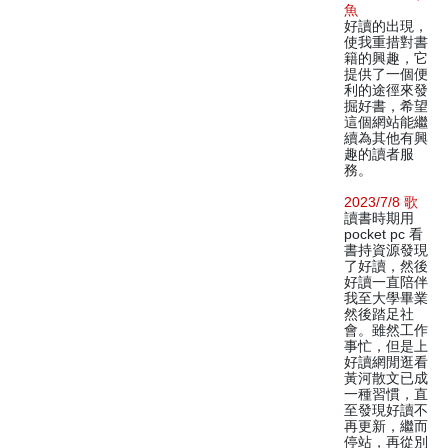
魚
好讀的出現，
使我重措對書
籍的興趣，它
提供了一個便
利的途徑來發
掘好書，希望
這個網站能繼
續為其他有興
趣的讀者服
務。
2023/7/8 歌
讀書時期用
pocket pc 看
書持資源發現
了好讀，然後
好讀一直陪伴
我至大學畢業
然後踏足社
會。雖然工作
事忙，但是上
好讀網閒逛看
黃河散文已成
一種習慣，直
至發現好讀不
再更新，繼而
停站，再從別