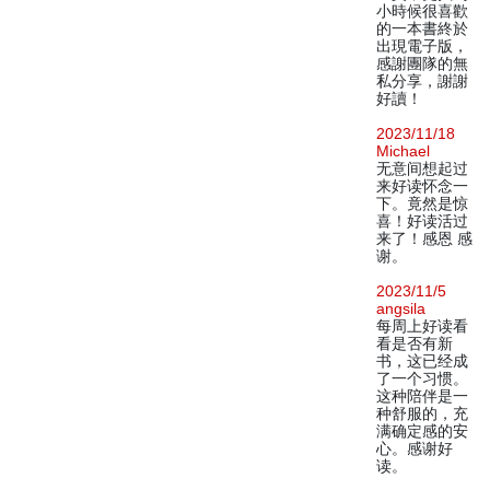
小時候很喜歡
的一本書終於
出現電子版，
感謝團隊的無
私分享，謝謝
好讀！
2023/11/18
Michael
无意间想起过
来好读怀念一
下。竟然是惊
喜！好读活过
来了！感恩 感
谢。
2023/11/5
angsila
每周上好读看
看是否有新
书，这已经成
了一个习惯。
这种陪伴是一
种舒服的，充
满确定感的安
心。感谢好
读。