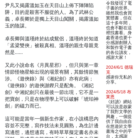
令我發現了電
尹凡又揭露溫如玉在天目山上佈下陣陣陷
子書的世界。
阱，目的是殺害不服從的人。為了武林公
雖然我也會買
實體書，但在
義，卓長卿於是獨上天目山闖關，揭露溫如
這十多年間，
玉的陰謀。
也會不斷在這
裡找書看。身
處香港也要十
卓長卿與溫瑾終於結成鴛侶，溫瑾終於知道
分感謝創辦人
「孟梁雙俠」被殺真相。溫瑾的親生母親竟
和製作電子書
然是……
的各位讀友，
感謝大家！
又此小說命名《月異星邪》，但只與第一章
2024/6/1 德瑞
情節怪物星蜍出現的場景有關，其餘情節無
克
感谢你无私的
涉。《遊俠錄》與《湘妃劍》亦有此病；
分享。
《遊俠錄》的遊俠謝鏗只是配角。《湘妃
劍》中湘妃劍只在最後一節出現，它不是一
2024/5/18 布
莱恩
把寶劍，只是在物理學上可以破解「琥珀神
《好讀》網站
劍」的磁力而已。
可以說是啟蒙
了我對文學的
興趣，一個提
這可能是當年一個新生作家，在小說構思內
供了我自由自
容並不完整，寫作技法未見圓熟，為生計邊
在悠遊於文學
書海之中的平
寫邊想，邊想邊寫，有時草草擬定書名亦未
台，太感謝