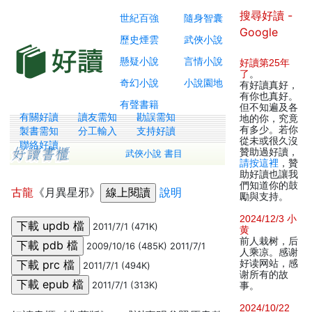
搜尋好讀 -
世紀百強
隨身智囊
Google
歷史煙雲
武俠小說
懸疑小說
言情小說
好讀第25年
了
。
奇幻小說
小說園地
有好讀真好，
有你也真好。
有聲書籍
但不知遍及各
有關好讀
讀友需知
勘誤需知
地的你，究竟
有多少。若你
製書需知
分工輸入
支持好讀
從未或很久沒
聯絡好讀
贊助過好讀，
武俠小說 書目
請按這裡
，贊
助好讀也讓我
們知道你的鼓
古龍
《月異星邪》
說明
勵與支持。
2024/12/3 小
2011/7/1 (471K)
黄
前人栽树，后
2009/10/16 (485K) 2011/7/1
人乘凉。感谢
好读网站，感
2011/7/1 (494K)
谢所有的故
2011/7/1 (313K)
事。
2024/10/22