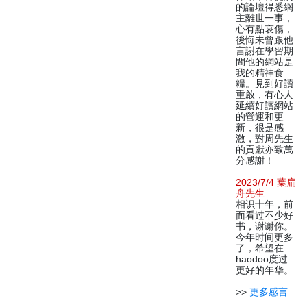
的論壇得悉網
主離世一事，
心有點哀傷，
後悔未曾跟他
言謝在學習期
間他的網站是
我的精神食
糧。見到好讀
重啟，有心人
延續好讀網站
的營運和更
新，很是感
激，對周先生
的貢獻亦致萬
分感謝！
2023/7/4 葉扁
舟先生
相识十年，前
面看过不少好
书，谢谢你。
今年时间更多
了，希望在
haodoo度过
更好的年华。
>>
更多感言