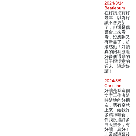
2024/3/14
Beatlebum
在好讀挖寶好
幾年，以為好
讀不會更新
了，但還是偶
爾會上來看
看，沒想到又
有新書了，超
級感動！好讀
真的陪我渡過
好多個通勤的
日子跟愜意的
週末，謝謝好
讀！
2024/3/9
Christine
好讀是我這個
文字工作者隨
時隨地的好朋
友，我有空就
上來，給我許
多精神糧食，
伴我度過許多
白天黑夜，有
好讀，真好！
非常感謝幕後