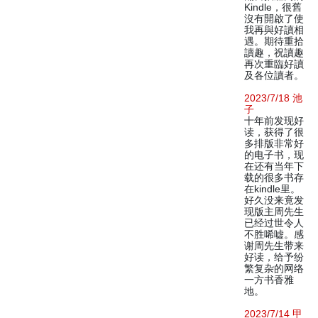
Kindle，很舊
沒有開啟了使
我再與好讀相
遇。期待重拾
讀趣，祝讀趣
再次重臨好讀
及各位讀者。
2023/7/18 池
子
十年前发现好
读，获得了很
多排版非常好
的电子书，现
在还有当年下
载的很多书存
在kindle里。
好久没来竟发
现版主周先生
已经过世令人
不胜唏嘘。感
谢周先生带来
好读，给予纷
繁复杂的网络
一方书香雅
地。
2023/7/14 甲