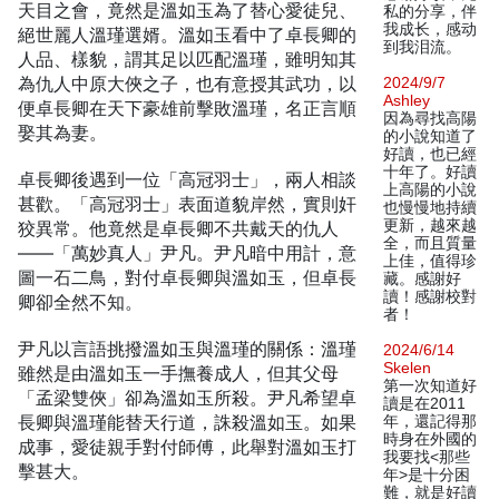
天目之會，竟然是溫如玉為了替心愛徒兒、
私的分享，伴
我成长，感动
絕世麗人溫瑾選婿。溫如玉看中了卓長卿的
到我泪流。
人品、樣貌，謂其足以匹配溫瑾，雖明知其
為仇人中原大俠之子，也有意授其武功，以
2024/9/7
Ashley
便卓長卿在天下豪雄前擊敗溫瑾，名正言順
因為尋找高陽
娶其為妻。
的小說知道了
好讀，也已經
十年了。好讀
卓長卿後遇到一位「高冠羽士」，兩人相談
上高陽的小說
甚歡。「高冠羽士」表面道貌岸然，實則奸
也慢慢地持續
更新，越來越
狡異常。他竟然是卓長卿不共戴天的仇人
全，而且質量
——「萬妙真人」尹凡。尹凡暗中用計，意
上佳，值得珍
圖一石二鳥，對付卓長卿與溫如玉，但卓長
藏。感謝好
讀！感謝校對
卿卻全然不知。
者！
尹凡以言語挑撥溫如玉與溫瑾的關係：溫瑾
2024/6/14
Skelen
雖然是由溫如玉一手撫養成人，但其父母
第一次知道好
「孟梁雙俠」卻為溫如玉所殺。尹凡希望卓
讀是在2011
長卿與溫瑾能替天行道，誅殺溫如玉。如果
年，還記得那
時身在外國的
成事，愛徒親手對付師傅，此舉對溫如玉打
我要找<那些
擊甚大。
年>是十分困
難，就是好讀