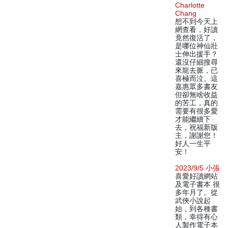
Charlotte
Chang
想不到今天上
網查看，好讀
竟然復活了，
是哪位神仙壯
士伸出援手？
還沒仔細搜尋
來龍去脈，已
喜極而泣。這
嘉惠眾多書友
但卻無啥收益
的苦工，真的
需要有很多愛
才能繼續下
去，祝福新版
主，謝謝您！
好人一生平
安！
2023/9/5 小張
喜愛好讀網站
及電子書本 很
多年月了。從
武俠小說起
始，到各種書
類，幸得有心
人製作電子本