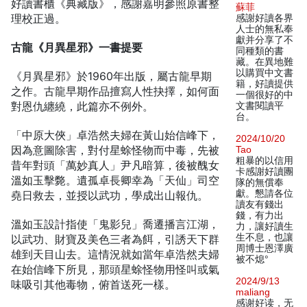
好讀書櫃《典藏版》，感謝嘉明參照原書整
蘇菲
理校正過。
感謝好讀各界
人士的無私奉
獻并分享了不
古龍《月異星邪》一書提要
同種類的書
藏。在異地難
以購買中文書
《月異星邪》於1960年出版，屬古龍早期
籍，好讀提供
之作。古龍早期作品擅寫人性抉擇，如何面
一個很好的中
對恩仇纏繞，此篇亦不例外。
文書閱讀平
台。
「中原大俠」卓浩然夫婦在黃山始信峰下，
2024/10/20
因為意圖除害，對付星蜍怪物而中毒，先被
Tao
粗暴的以信用
昔年對頭「萬妙真人」尹凡暗算，後被醜女
卡感謝好讀團
溫如玉擊斃。遺孤卓長卿幸為「天仙」司空
隊的無償奉
獻。懇請各位
堯日救去，並授以武功，學成出山報仇。
讀友有錢出
錢，有力出
溫如玉設計指使「鬼影兒」喬遷播言江湖，
力，讓好讀生
生不息，也讓
以武功、財寶及美色三者為餌，引誘天下群
周博士恩澤廣
雄到天目山去。這情況就如當年卓浩然夫婦
被不熄°
在始信峰下所見，那頭星蜍怪物用怪叫或氣
2024/9/13
味吸引其他毒物，俯首送死一樣。
maliang
感谢好读，无