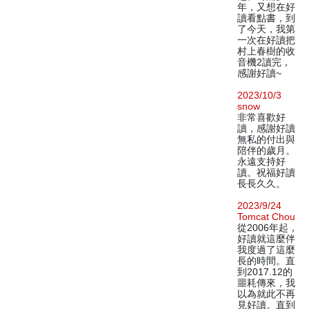
年，又想在好
讀看點書，到
了今天，我第
一次在好讀把
村上春樹的收
音機2讀完，
感謝好讀~
2023/10/3
snow
非常喜歡好
讀，感謝好讀
無私的付出與
陪伴的歲月。
永遠支持好
讀。祝福好讀
長長久久。
2023/9/24
Tomcat Chou
從2006年起，
好讀就這麼伴
我度過了這麼
長的時間。直
到2017.12的
噩耗傳來，我
以為就此不再
見好讀。直到