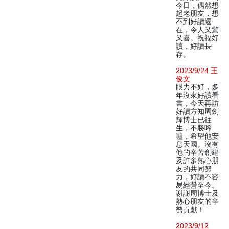
今日，偶然想
起老朋友，想
不到好讀還
在，令人又驚
又喜。祝福好
讀，好讀長
存。
2023/9/24 王
俊文
眼力不好，多
年沒來好讀看
書，今天再訪
好讀方知周劍
輝博士已往
生，不勝唏
噓，希望他安
息天國。沒有
他的辛苦創建
及許多熱心朋
友的共同努
力，好讀不容
易經營至今。
謝謝周博士及
熱心朋友的辛
勞貢獻！
2023/9/12