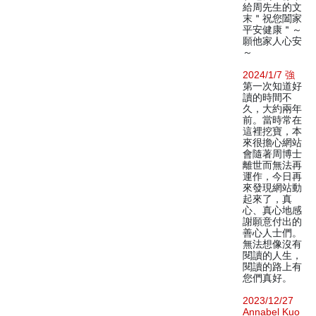
給周先生的文
末＂祝您闔家
平安健康＂～
願他家人心安
～
2024/1/7 強
第一次知道好
讀的時間不
久，大約兩年
前。當時常在
這裡挖寶，本
來很擔心網站
會隨著周博士
離世而無法再
運作，今日再
來發現網站動
起來了，真
心、真心地感
謝願意付出的
善心人士們。
無法想像沒有
閱讀的人生，
閱讀的路上有
您們真好。
2023/12/27
Annabel Kuo