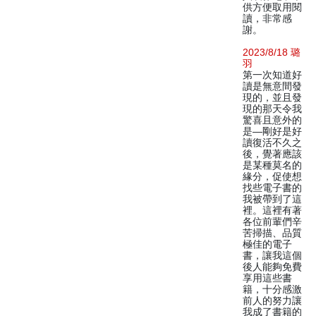
供方便取用閱
讀，非常感
謝。
2023/8/18 璐
羽
第一次知道好
讀是無意間發
現的，並且發
現的那天令我
驚喜且意外的
是—剛好是好
讀復活不久之
後，覺著應該
是某種莫名的
緣分，促使想
找些電子書的
我被帶到了這
裡。這裡有著
各位前輩們辛
苦掃描、品質
極佳的電子
書，讓我這個
後人能夠免費
享用這些書
籍，十分感激
前人的努力讓
我成了書籍的