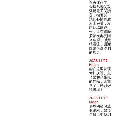
會再運作了。
今年為老父親
添購電子閱讀
器，抱著試一
試的心情再度
連上好讀，沒
想到繼續運
作，還有這麼
多讀友再度回
來這裡，感覺
很溫暖，謝謝
好讀與團隊們
的努力。
2023/11/27
Helios
能在这里发现
赤川次郎、鬼
马星和高羅佩
的作品，太驚
喜了！感謝好
讀書櫃！
2023/11/19
Moon
偶然間發現這
個網站，如獲
至寶，更找到