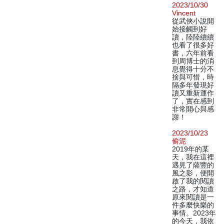
2023/10/30
Vincent
從武俠小說開
始接觸到好
讀，陸陸續續
也看了很多好
書，六年前看
到周博士的消
息覺得十分不
捨與可惜，時
隔多年發現好
讀又重新運作
了，實在感到
非常開心與感
謝！
2023/10/23
偷泥
2019年的某
天，我在這裡
遇見了薩豐的
風之影，便開
啟了我的閱讀
之路，才知道
原來閱讀是一
件多麼快樂的
事情。2023年
的今天，我依