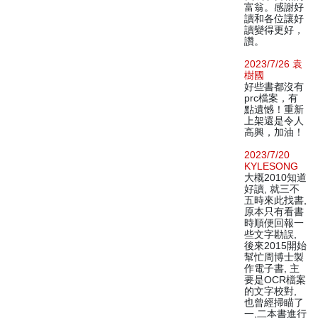
富翁。感謝好
讀和各位讓好
讀變得更好，
讚。
2023/7/26 袁
樹國
好些書都沒有
prc檔案，有
點遺憾！重新
上架還是令人
高興，加油！
2023/7/20
KYLESONG
大概2010知道
好讀, 就三不
五時來此找書,
原本只有看書
時順便回報一
些文字勘誤,
後來2015開始
幫忙周博士製
作電子書, 主
要是OCR檔案
的文字校對,
也曾經掃瞄了
一,二本書進行