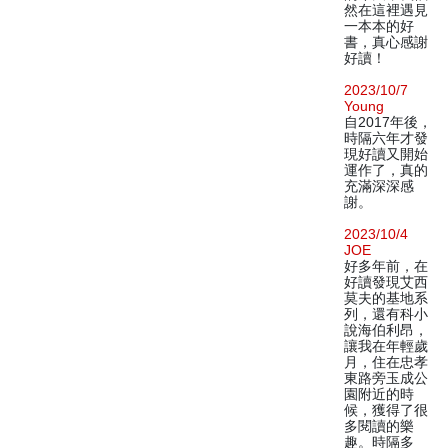
然在這裡遇見
一本本的好
書，真心感謝
好讀！
2023/10/7
Young
自2017年後，
時隔六年才發
現好讀又開始
運作了，真的
充滿深深感
謝。
2023/10/4
JOE
好多年前，在
好讀發現艾西
莫夫的基地系
列，還有科小
說海伯利昂，
讓我在年輕歲
月，住在忠孝
東路旁玉成公
園附近的時
候，獲得了很
多閱讀的樂
趣。時隔多