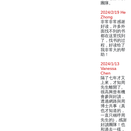
團隊。
2024/2/19 He
Zhong
非常非常感谢
好读，许多外
面找不到的书
都在这里找到
了，找书的过
程，好读给了
我非常大的帮
助！
2024/1/13
Vanessa
Chen
隔了七年才又
上來，才知周
先生離開了。
很高興曾有機
會參與好讀，
透過網路與周
博士共事（真
也才知道的，
一直只稱呼周
先生的)，感謝
好讀團隊！也
和過去一樣，