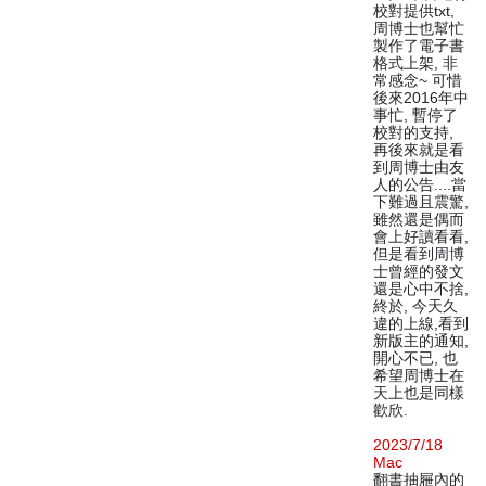
校對提供txt,
周博士也幫忙
製作了電子書
格式上架, 非
常感念~ 可惜
後來2016年中
事忙, 暫停了
校對的支持,
再後來就是看
到周博士由友
人的公告....當
下難過且震驚,
雖然還是偶而
會上好讀看看,
但是看到周博
士曾經的發文
還是心中不捨,
終於, 今天久
違的上線,看到
新版主的通知,
開心不已, 也
希望周博士在
天上也是同樣
歡欣.
2023/7/18
Mac
翻書抽屜內的