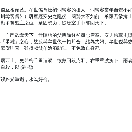
世傑互相傾慕。牟世傑為唐初虯髯客的後人，虯髯客當年自覺不
《虯髯客傳》）唐室經安史之亂後，國勢大不如前，牟家乃欲捲
摩勒爭奪盟主之位，鞏固勢力，從唐室手中奪回天下。
分，自己欲奪天下，聶隱娘的父親聶鋒卻盡忠唐室。安史餘孽史
無「爭雄」之心，故反與牟世傑一拍即合，結為夫婦。牟世傑與
林豪傑唾棄，雖得叔父牟滄浪助陣，不免敗亡身死。
避居西土。史若梅千里追蹤，欲救回段克邪。在重重波折下，兩
亦自殺，以贖罪愆。
寶釵終於重遇，永為好合。