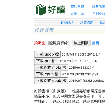
世紀百強
隨身智
言情小說
奇幻小
有關好讀
讀友需知
勘
梁羽生
《龍鳳寶釵緣》
說明
2011/7/8 (1200K) 2015/9/4
2011/7/8 (1216K) 2015/9/4
2015/9/4 (3337K)
2011/7/8 (812K) 2015/9/4
2014/3/7 (812K) 2015/9/
好讀書櫃《典藏版》，感謝嘉明參照原書
錯漏不多。但其中兩章因原書各漏印一頁
本補正。」感謝邱應琦勘誤。感謝嘉明補