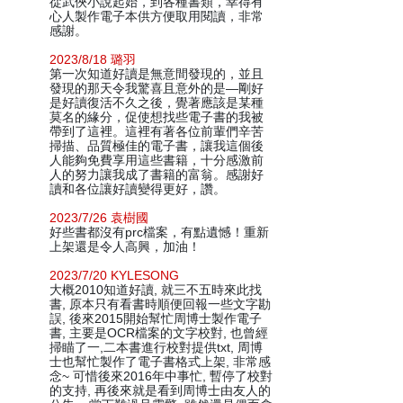
從武俠小說起始，到各種書類，幸得有
心人製作電子本供方便取用閱讀，非常
感謝。
2023/8/18 璐羽
第一次知道好讀是無意間發現的，並且
發現的那天令我驚喜且意外的是—剛好
是好讀復活不久之後，覺著應該是某種
莫名的緣分，促使想找些電子書的我被
帶到了這裡。這裡有著各位前輩們辛苦
掃描、品質極佳的電子書，讓我這個後
人能夠免費享用這些書籍，十分感激前
人的努力讓我成了書籍的富翁。感謝好
讀和各位讓好讀變得更好，讚。
2023/7/26 袁樹國
好些書都沒有prc檔案，有點遺憾！重新
上架還是令人高興，加油！
2023/7/20 KYLESONG
大概2010知道好讀, 就三不五時來此找
書, 原本只有看書時順便回報一些文字勘
誤, 後來2015開始幫忙周博士製作電子
書, 主要是OCR檔案的文字校對, 也曾經
掃瞄了一,二本書進行校對提供txt, 周博
士也幫忙製作了電子書格式上架, 非常感
念~ 可惜後來2016年中事忙, 暫停了校對
的支持, 再後來就是看到周博士由友人的