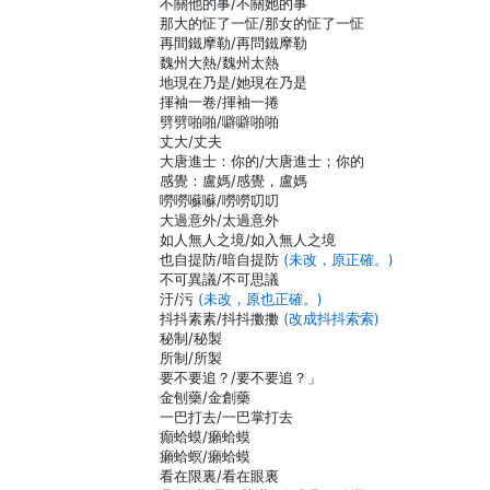
不關他的事/不關她的事
那大的怔了一怔/那女的怔了一怔
再間鐵摩勒/再問鐵摩勒
魏州大熱/魏州太熱
地現在乃是/她現在乃是
揮袖一卷/揮袖一捲
劈劈啪啪/噼噼啪啪
丈大/丈夫
大唐進士：你的/大唐進士；你的
感覺：盧媽/感覺，盧媽
嘮嘮囌囌/嘮嘮叨叨
大過意外/太過意外
如人無人之境/如入無人之境
也自提防/暗自提防
(未改，原正確。)
不可異議/不可思議
汙/污
(未改，原也正確。)
抖抖素素/抖抖擻擻
(改成抖抖索索)
秘制/秘製
所制/所製
要不要追？/要不要追？」
金刨藥/金創藥
一巴打去/一巴掌打去
癲蛤蟆/癩蛤蟆
癩蛤螟/癩蛤蟆
看在限裏/看在眼裏