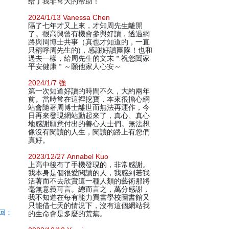
给了我非常大的帮助！
2024/1/13 Vanessa Chen
隔了七年才又上來，才知周先生離開
了。很高興曾有機會參與好讀，透過網
路與周博士共事（真也才知道的，一直
只稱呼周先生的)，感謝好讀團隊！也和
過去一樣，給周先生的文末＂祝您闔家
平安健康＂～願他家人心安～
2024/1/7 強
第一次知道好讀的時間不久，大約兩年
前。當時常在這裡挖寶，本來很擔心網
站會隨著周博士離世而無法再運作，今
日再來發現網站動起來了，真心、真心
地感謝願意付出的善心人士們。無法想
像沒有閱讀的人生，閱讀的路上有您們
真好。
2023/12/27 Annabel Kuo
上高中後有了手機發現的，非常感謝。
我本身是個很愛閱讀的人，我感到若我
活著而不去欣賞這一種人類的藝術那將
毫無意義可言。總而言之，萬分感謝，
我不知道在每有能力買書學校圖書館又
只能借七天的情況下，沒有這個網站我
回：
的生命會是多麼的荒蕪。