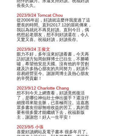
陪伴的歲月。永遠支持好讀。祝福好讀
長長久久。
2023/9/24 Tomcat Chou
從2006年起，好讀就這麼伴我度過了這
麼長的時間。直到2017.12的噩耗傳來，
我以為就此不再見好讀。直到今日，偶
然想起老朋友，想不到好讀還在，令人
又驚又喜。祝福好讀，好讀長存。
2023/9/24 王俊文
眼力不好，多年沒來好讀看書，今天再
訪好讀方知周劍輝博士已往生，不勝唏
噓，希望他安息天國。沒有他的辛苦創
建及許多熱心朋友的共同努力，好讀不
容易經營至今。謝謝周博士及熱心朋友
的辛勞貢獻！
2023/9/12 Charlotte Chang
想不到今天上網查看，好讀竟然復活
了，是哪位神仙壯士伸出援手？還沒仔
細搜尋來龍去脈，已喜極而泣。這嘉惠
眾多書友但卻無啥收益的苦工，真的需
要有很多愛才能繼續下去，祝福新版
主，謝謝您！好人一生平安！
2023/9/5 小張
喜愛好讀網站及電子書本 很多年月了。