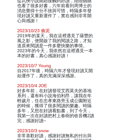
從武俠小說開始接觸到好讀，陸陸續續
也看了很多好書，六年前看到周博士的
消息覺得十分不捨與可惜，時隔多年發
現好讀又重新運作了，實在感到非常開
心與感謝！
2023/10/23 偷泥
2019年的某天，我在這裡遇見了薩豐的
風之影，便開啟了我的閱讀之路，才知
道原來閱讀是一件多麼快樂的事情。
2023年的今天，我依然在這裡遇見一本
本的好書，真心感謝好讀！
2023/10/7 Young
自2017年後，時隔六年才發現好讀又開
始運作了，真的充滿深深感謝。
2023/10/4 JOE
好多年前，在好讀發現艾西莫夫的基地
系列，還有科小說海伯利昂，讓我在年
輕歲月，住在忠孝東路旁玉成公園附近
的時候，獲得了很多閱讀的樂趣。時隔
多年，又想在好讀看點書，到了今天，
我第一次在好讀把村上春樹的收音機2讀
完，感謝好讀~
2023/10/3 snow
非常喜歡好讀，感謝好讀無私的付出與