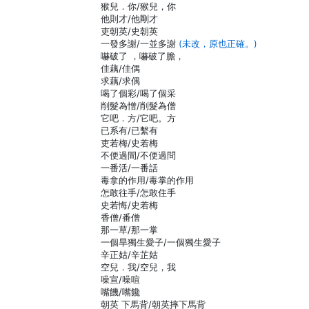
猴兒．你/猴兒，你
他則才/他剛才
吏朝英/史朝英
一發多謝/一並多謝
(未改，原也正確。)
嚇破了 ，嚇破了膽，
佳藕/佳偶
求藕/求偶
喝了個彩/喝了個采
削髮為憎/削髮為僧
它吧．方/它吧。方
已系有/已繫有
吏若梅/史若梅
不便過間/不便過問
一番活/一番話
毒拿的作用/毒掌的作用
怎敢往手/怎敢住手
史若悔/史若梅
香僧/番僧
那一草/那一掌
一個旱獨生愛子/一個獨生愛子
辛正姑/辛芷姑
空兒．我/空兒，我
噪宣/噪喧
嘴饑/嘴饞
朝英 下馬背/朝英摔下馬背