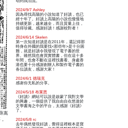
动到我泪流。
2024/9/7 Ashley
因為尋找高陽的小說知道了好讀，也已
經十年了。好讀上高陽的小說也慢慢地
持續更新，越來越全，而且質量上佳，
值得珍藏。感謝好讀！感謝校對者！
2024/6/14 Skelen
第一次知道好讀是在2011年，還記得那
時身在外國的我要找<那些年>是十分困
難，就是好讀令我發現了電子書的世
界。雖然我也會買實體書，但在這十多
年間，也會不斷在這裡找書看。身處香
港也要十分感謝創辦人和製作電子書的
各位讀友，感謝大家！
2024/6/1 德瑞克
感谢你无私的分享。
2024/5/18 布莱恩
《好讀》網站可以說是啟蒙了我對文學
的興趣，一個提供了我自由自在悠遊於
文學書海之中的平台，太感謝《好讀》
了。
薛嵩
事，
2024/5/8 rc
去年偶然發現好讀，覺得這裡根本是寶