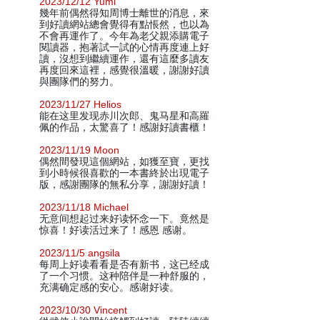
2023/12/12 Yumi
幾年前偶然得知周博士離世的消息，來
到好讀網站總會覺得有點悵然，也以為
不會再運作了。今年為老父親添購電子
閱讀器，抱著試一試的心情再度連上好
讀，沒想到繼續運作，還有這麼多讀友
再度回來這裡，感覺很溫暖，謝謝好讀
與團隊們的努力。
2023/11/27 Helios
能在这里发现赤川次郎、鬼马星和高羅
佩的作品，太驚喜了！感謝好讀書櫃！
2023/11/19 Moon
偶然間發現這個網站，如獲至寶，更找
到小時候很喜歡的一本書終於出現電子
版，感謝團隊的無私分享，謝謝好讀！
2023/11/18 Michael
无意间想起过来好读怀念一下。竟然是
惊喜！好读活过来了！感恩 感谢。
2023/11/5 angsila
每周上好读看看是否有新书，这已经成
了一个习惯。这种陪伴是一种舒服的，
充满确定感的安心。感谢好读。
2023/10/30 Vincent