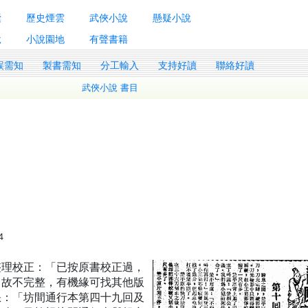
囊
歷史煙雲
武俠小說
懸疑小說
說
小說園地
有聲書籍
誤需知
製書需知
分工輸入
支持好讀
聯絡好讀
武俠小說 書目
4
整理校正：「已按原書校正過，
，故不完整，有機緣可找其他版
缺：「坊間通行本第四十九回及