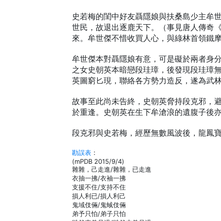
史若梅的閨中好友聶隱娘與扶桑島少主牟
世民，故退出逐鹿天下。（事見唐人傳奇
來。牟世傑不惜收買人心，與綠林首領鐵
牟世傑本對聶隱娘有意，可是礙於兩者身
之女史朝英本暗戀段珪璋，後發現段珪璋
英圖窮匕現，聯絡各方勢力造反，遂為武
故事至此尚未告終，史朝英脅持段克邪，
於重逢。史朝英在生下牟滄浪的遺腹子後
段克邪與史若梅，經歷無數風波後，龍鳳
勘誤表
：
(mPDB 2015/9/4)
雜雜，己走進/雜雜，已走進
衣抽一拂/衣袖一拂
支援不住/支持不住
損人利已/損人利己
鬼域伎倆/鬼蜮伎倆
弟予只怕/弟子只怕