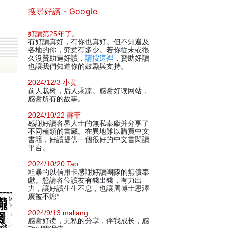
搜尋好讀 - Google
好讀第25年了
。
有好讀真好，有你也真好。但不知遍及
各地的你，究竟有多少。若你從未或很
久沒贊助過好讀，
請按這裡
，贊助好讀
也讓我們知道你的鼓勵與支持。
2024/12/3 小黄
前人栽树，后人乘凉。感谢好读网站，
感谢所有的故事。
2024/10/22 蘇菲
感謝好讀各界人士的無私奉獻并分享了
不同種類的書藏。在異地難以購買中文
書籍，好讀提供一個很好的中文書閱讀
平台。
2024/10/20 Tao
粗暴的以信用卡感謝好讀團隊的無償奉
獻。懇請各位讀友有錢出錢，有力出
力，讓好讀生生不息，也讓周博士恩澤
廣被不熄°
2024/9/13 maliang
感谢好读，无私的分享，伴我成长，感