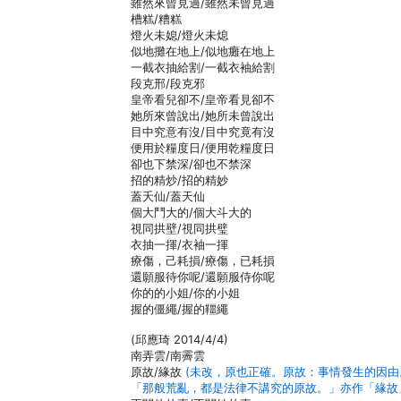
雖然來曾見過/雖然未曾見過
槽糕/糟糕
燈火未媳/燈火未熄
似地攤在地上/似地癱在地上
一截衣抽給割/一截衣袖給割
段克邢/段克邪
皇帝看兒卻不/皇帝看見卻不
她所來曾說出/她所未曾說出
目中究意有沒/目中究竟有沒
便用於糧度日/便用乾糧度日
卻也下禁深/卻也不禁深
招的精炒/招的精妙
蓋夭仙/蓋天仙
個大鬥大的/個大斗大的
視同拱壁/視同拱璧
衣抽一揮/衣袖一揮
療傷，己耗損/療傷，已耗損
還願服待你呢/還願服侍你呢
你的的小姐/你的小姐
握的僵繩/握的韁繩
(邱應琦 2014/4/4)
南弄雲/南霽雲
原故/緣故
(未改，原也正確。原故：事情發生的因由
「那般荒亂，都是法律不講究的原故。」亦作「緣故