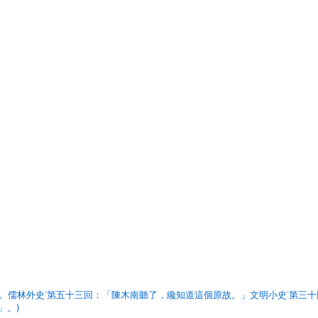
。儒林外史˙第五十三回：「陳木南聽了，纔知道這個原故。」文明小史˙第三十
」。)