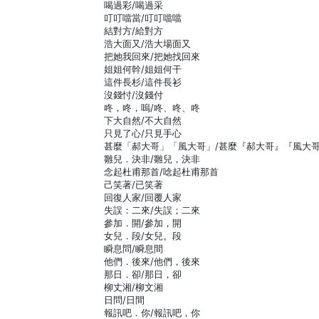
喝過彩/喝過采
叮叮噹當/叮叮噹噹
結對方/給對方
浩大面又/浩大場面又
把她我回來/把她找回來
姐姐何幹/姐姐何干
這件長杉/這件長衫
沒錢忖/沒錢付
咚，咚，嗚/咚、咚、咚
下大自然/不大自然
只見了心/只見手心
甚麼「郝大哥」「風大哥」/甚麼『郝大哥』『風大
雛兒．決非/雛兒，決非
念起杜甫那首/唸起杜甫那首
己笑著/已笑著
回復人家/回覆人家
失誤：二來/失誤；二來
參加．開/參加，開
女兒．段/女兒。段
瞬息問/瞬息間
他們．後來/他們，後來
那日．卻/那日，卻
柳丈湘/柳文湘
日問/日間
報訊吧．你/報訊吧，你