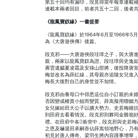
第五十回均有漏印，現覓得當年報章連載
連載本兩者回目，前者共五十二回，後者
《龍鳳寶釵緣》一書提要
《龍鳳寶釵緣》於1964年6月至1966年
為《大唐遊俠傳》後篇。
段克邪——大唐遊俠段珪璋之子，與大唐
親，兩家以龍鳳寶釵為證。段珪璋與史逸
霽雲遺孀夏凌霜及安祿山部將，後投降唐
梅並改名為薛紅線，其母親亦追隨女兒進
梅長大後對自己的身世並不知情。
段克邪由養母口中得悉這位自小訂親的未
否因變成權貴小姐而變質。薛嵩擬用聯姻
女兒嫁給田大公子以擴大勢力。史若梅雖
到田府去看看情況。段克邪則夥同金雞嶺
禮。在田府中各衝突中，段克邪與史若
之恩及嚇退田承嗣吞佔薛嵩領地野心，乃
初見於唐人傳奇。梁羽生將內容踵事增華