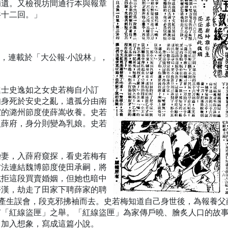
補遺。又檢視坊間通行本與報章
共十二回。」
5月，連載於「大公報‧小說林」，
進士史逸如之女史若梅自小訂
如身死於安史之亂，遺孤分由南
室的潞州節度使薛嵩收養。史若
入薛府，身分則變為乳娘。史若
婚妻，入薛府窺探，看史若梅有
方法連結魏博節度使田承嗣，將
抗拒這段買賣婚姻，但她也暗中
好漢，劫走了田家下聘薛家的聘
梅產生誤會，段克邪拂袖而去。史若梅知道自己身世後，為報養父
有「紅線盜匣」之舉。「紅線盜匣」為家傳戶曉、膾炙人口的故
，加入想象，寫成這篇小說。