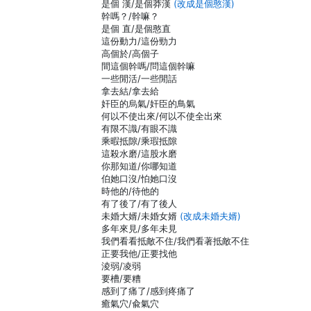
是個 漢/是個莽漢
(改成是個憨漢)
幹嗎？/幹嘛？
是個 直/是個憨直
這份動力/這份勁力
高個於/高個子
間這個幹嗎/問這個幹嘛
一些閒活/一些閒話
拿去結/拿去給
奸臣的烏氣/奸臣的鳥氣
何以不使出來/何以不使全出來
有限不識/有眼不識
乘暇抵隙/乘瑕抵隙
這殺水磨/這股水磨
你那知道/你哪知道
伯她口沒/怕她口沒
時他的/待他的
有了後了/有了後人
未婚大婿/未婚女婿
(改成未婚夫婿)
多年來見/多年未見
我們看看抵敵不住/我們看著抵敵不住
正要我他/正要找他
淩弱/凌弱
要槽/要糟
感到了痛了/感到疼痛了
癒氣穴/兪氣穴