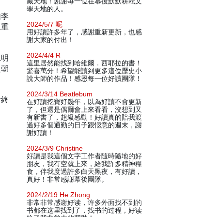
藏天地！謝謝每一位在幕後默默耕耘文
學天地的人。
如李
2024/5/7 呢
土重
用好讀許多年了，感謝重新更新，也感
謝大家的付出！
2024/4/4 R
思明
這里居然能找到哈維爾．西耶拉的書！
史朝
驚喜萬分！希望能讀到更多這位歷史小
說大師的作品！感恩每一位好讀團隊！
2024/3/14 Beatlebum
者終
在好讀挖寶好幾年，以為好讀不會更新
了，但還是偶爾會上來看看，沒想到又
有新書了，超級感動！好讀真的陪我渡
過好多個通勤的日子跟愜意的週末，謝
謝好讀！
2024/3/9 Christine
好讀是我這個文字工作者隨時隨地的好
朋友，我有空就上來，給我許多精神糧
食，伴我度過許多白天黑夜，有好讀，
真好！非常感謝幕後團隊。
2024/2/19 He Zhong
非常非常感谢好读，许多外面找不到的
书都在这里找到了，找书的过程，好读