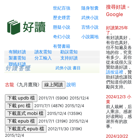
搜尋好讀 -
世紀百強
隨身智囊
Google
歷史煙雲
武俠小說
懸疑小說
言情小說
好讀第25年
了
。
奇幻小說
小說園地
有好讀真好，
有你也真好。
有聲書籍
但不知遍及各
有關好讀
讀友需知
勘誤需知
地的你，究竟
有多少。若你
製書需知
分工輸入
支持好讀
從未或很久沒
聯絡好讀
贊助過好讀，
武俠小說 書目
請按這裡
，贊
助好讀也讓我
們知道你的鼓
古龍
《九月鷹飛》
說明
勵與支持。
2024/12/3 小
2011/7/1 (590K) 2015/12/4
黄
2011/7/1 (487K) 2015/12/4
前人栽树，后
人乘凉。感谢
2015/12/4 (1359K)
好读网站，感
2011/7/1 (319K) 2015/12/4
谢所有的故
事。
2012/11/30 (319K)
2015/12/4
2024/10/22