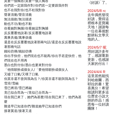
莫要一個獨吞/莫要一個人獨吞
《好讀》了。
你們若一定跟我作對/你們若一定要跟我作對
也不在我對你/也不枉我對你
2024/5/8 rc
聲著清脆/聲音清脆
去年偶然發現
好讀，覺得這
無法描敘/無法描述
裡根本是寶藏
動也不功/動也不動
天地！謝謝每
你看她對胸脯/你看她這對胸脯
一位在幕後默
反反覆覆他說著/反反覆覆地說著
默耕耘文學天
萬事具備/萬事俱備
地的人。
還是在反反覆覆他說著那兩句話/還是在反反覆覆地說
著那兩句話
2024/5/7 呢
鐵站彷彿/鐵姑彷彿
用好讀許多年
了，感謝重新
你出手快些，他們現在也不能再/你出手若是快些，他
更新，也感謝
們現在也不用再
大家的付出！
墨白也對付你/墨白也要來對付你
「他情願扮成個女人/「要他情願扮成個女人
2024/4/4 R
又噓了口氣/又嘆了口氣
這里居然能找
你莫非還不曾與我為伍？/你莫非還不願與我為伍？
到哈維爾．西
雪溶/雪融
耶拉的書！驚
雪已將溶/雪已將融
喜萬分！希望
能讀到更多這
竟已似合而為一/竟似已合而為一
位歷史小說大
現在我已來了，她們為甚麼/現在我已來了，他們為甚
師的作品！感
麼
恩每一位好讀
難道早已知道你們/難道她早已知道你們
團隊！
接著翼道/接著又道