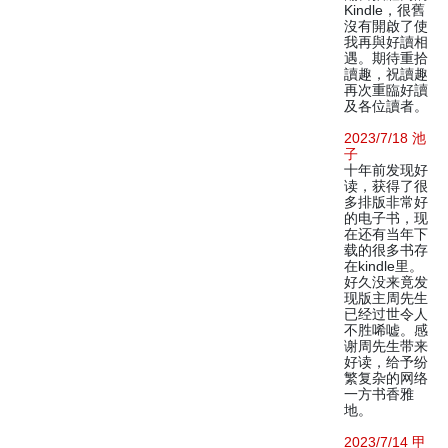
Kindle，很舊
沒有開啟了使
我再與好讀相
遇。期待重拾
讀趣，祝讀趣
再次重臨好讀
及各位讀者。
2023/7/18 池
子
十年前发现好
读，获得了很
多排版非常好
的电子书，现
在还有当年下
载的很多书存
在kindle里。
好久没来竟发
现版主周先生
已经过世令人
不胜唏嘘。感
谢周先生带来
好读，给予纷
繁复杂的网络
一方书香雅
地。
2023/7/14 甲