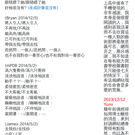
眼睛膘了她/眼睛瞟了她
上高中後有了
好襝並沒有?
(改成好像並沒有)
手機發現的，
非常感謝。我
本身是個很愛
(Bryan 2014/12/5)
閱讀的人，我
將人引人/將人引入
感到若我活著
不再悅/不再說
而不去欣賞這
戴高尚/戴高崗
一種人類的藝
己可列名/已可列名
術那將毫無意
帶我去我/帶我去找
義可言。總而
忽然問，一個人/忽然間，一個人
言之，萬分感
也不在我對你一番苦心/也不枉我對你一番苦心
謝，我不知道
在每有能力買
(mPDB 2014/5/2)
書學校圖書館
馮六隻覺得/馮六只覺得
又只能借七天
的情況下，沒
淡淡他說道：/淡淡地說道：
有這個網站我
動手？？﹂/動手？﹂
的生命會是多
柔情蜜意/柔情密意
麼的荒蕪。
不大客氣/不太客氣
癡癡他說道：/癡癡地說道：
2023/12/12
幽幽他說道：/幽幽地說道：
Yumi
不停他說：/不停地說：
幾年前偶然得
葉開遭：﹁/葉開道：﹁
知周博士離世
的消息，來到
好讀網站總會
(James 2014/5/2)
覺得有點悵
去我你/去找你
然，也以為不
小官/上官