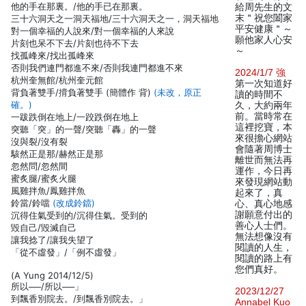
他的手在那裏。/他的手已在那裏。
給周先生的文
末＂祝您闔家
三十六洞天之一洞天福地/三十六洞天之一，洞天福地
平安健康＂～
對一個幸福的人說來/對一個幸福的人來說
願他家人心安
片刻也呆不下去/片刻也待不下去
～
找孤峰來/找出孤峰來
否則我們連門都進不來/否則我連門都進不來
2024/1/7 強
杭州奎無館/杭州奎元館
第一次知道好
背負著雙手/揹負著雙手 (簡體作 背)
(未改，原正
讀的時間不
確。)
久，大約兩年
前。當時常在
一跋跌倒在地上/一跤跌倒在地上
這裡挖寶，本
突聽「突」的一聲/突聽「轟」的一聲
來很擔心網站
沒與裂/沒有裂
會隨著周博士
駭然正是那/赫然正是那
離世而無法再
忽然問/忽然間
運作，今日再
蜜炙腿/蜜炙火腿
來發現網站動
風雞拌魚/鳳雞拌魚
起來了，真
鈴當/鈴噹
(改成鈴鐺)
心、真心地感
謝願意付出的
沉得住氣受到的/沉得住氣。受到的
善心人士們。
毀自己/毀滅自己
無法想像沒有
讓我捻了/讓我失望了
閱讀的人生，
「從不虛發」/「例不虛發」
閱讀的路上有
您們真好。
(A Yung 2014/12/5)
所以──/所以──」
2023/12/27
到飄香別院去。/到飄香別院去。」
Annabel Kuo