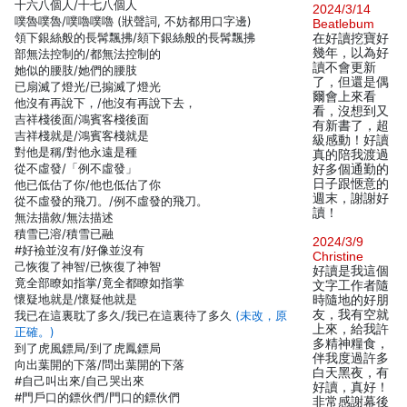
十六八個人/十七八個人
2024/3/14
噗魯噗魯/噗嚕噗嚕 (狀聲詞, 不妨都用口字邊)
Beatlebum
領下銀絲般的長髯飄拂/頦下銀絲般的長髯飄拂
在好讀挖寶好
幾年，以為好
部無法控制的/都無法控制的
讀不會更新
她似的腰肢/她們的腰肢
了，但還是偶
已扇滅了燈光/已搧滅了燈光
爾會上來看
他沒有再說下，/他沒有再說下去，
看，沒想到又
吉祥棧後面/鴻賓客棧後面
有新書了，超
吉祥棧就是/鴻賓客棧就是
級感動！好讀
對他是稱/對他永遠是種
真的陪我渡過
從不虛發/「例不虛發」
好多個通勤的
日子跟愜意的
他已低估了你/他也低估了你
週末，謝謝好
從不虛發的飛刀。/例不虛發的飛刀。
讀！
無法描敘/無法描述
積雪已溶/積雪已融
2024/3/9
#好襝並沒有/好像並沒有
Christine
己恢復了神智/已恢復了神智
好讀是我這個
竟全部瞭如指掌/竟全都瞭如指掌
文字工作者隨
懷疑地就是/懷疑他就是
時隨地的好朋
友，我有空就
我已在這裏耽了多久/我已在這裏待了多久
(未改，原
上來，給我許
正確。)
多精神糧食，
到了虎風鏢局/到了虎鳳鏢局
伴我度過許多
向出葉開的下落/問出葉開的下落
白天黑夜，有
#自己叫出來/自己哭出來
好讀，真好！
#門戶口的鏢伙們/門口的鏢伙們
非常感謝幕後