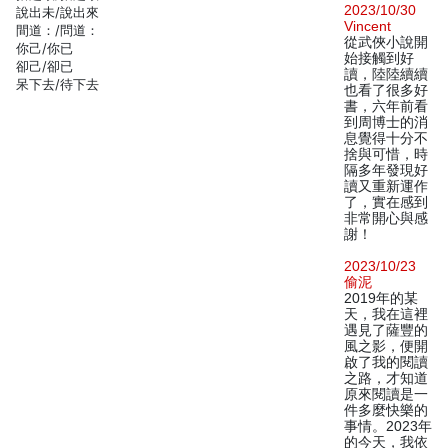
2023/10/30
說出未/說出來
Vincent
間道：/問道：
從武俠小說開
你己/你已
始接觸到好
卻己/卻已
讀，陸陸續續
呆下去/待下去
也看了很多好
書，六年前看
到周博士的消
息覺得十分不
捨與可惜，時
隔多年發現好
讀又重新運作
了，實在感到
非常開心與感
謝！
2023/10/23
偷泥
2019年的某
天，我在這裡
遇見了薩豐的
風之影，便開
啟了我的閱讀
之路，才知道
原來閱讀是一
件多麼快樂的
事情。2023年
的今天，我依