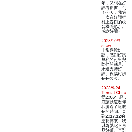
年，又想在好
讀看點書，到
了今天，我第
一次在好讀把
村上春樹的收
音機2讀完，
感謝好讀~
2023/10/3
snow
非常喜歡好
讀，感謝好讀
無私的付出與
陪伴的歲月。
永遠支持好
讀。祝福好讀
長長久久。
2023/9/24
Tomcat Chou
從2006年起，
好讀就這麼伴
我度過了這麼
長的時間。直
到2017.12的
噩耗傳來，我
以為就此不再
見好讀。直到