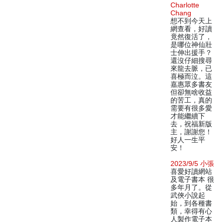
Charlotte
Chang
想不到今天上
網查看，好讀
竟然復活了，
是哪位神仙壯
士伸出援手？
還沒仔細搜尋
來龍去脈，已
喜極而泣。這
嘉惠眾多書友
但卻無啥收益
的苦工，真的
需要有很多愛
才能繼續下
去，祝福新版
主，謝謝您！
好人一生平
安！
2023/9/5 小張
喜愛好讀網站
及電子書本 很
多年月了。從
武俠小說起
始，到各種書
類，幸得有心
人製作電子本