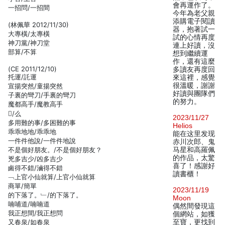
會再運作了。
一招問/一招間
今年為老父親
添購電子閱讀
(林佩華 2012/11/30)
器，抱著試一
大專橫/太專橫
試的心情再度
神刀黨/神刀堂
連上好讀，沒
部算/不算
想到繼續運
作，還有這麼
(CE 2011/12/10)
多讀友再度回
托運/託運
來這裡，感覺
很溫暖，謝謝
宣揚突然/童揚突然
好讀與團隊們
子裏的彎刀/手裏的彎刀
的努力。
魔都高手/魔教高手
/么
2023/11/27
多用難的事/多困難的事
Helios
乖乖地地/乖乖地
能在这里发现
一件件他說/一件件地說
赤川次郎、鬼
不是個好朋友。/不是個好朋友？
马星和高羅佩
的作品，太驚
兇多吉少/凶多吉少
喜了！感謝好
鹵得不錯/滷得不錯
讀書櫃！
﹁上官小仙就算/上官小仙就算
商單/簡單
2023/11/19
的下落了。﹂/的下落了。
Moon
喃哺道/喃喃道
偶然間發現這
我正想間/我正想問
個網站，如獲
又春泉/如春泉
至寶，更找到