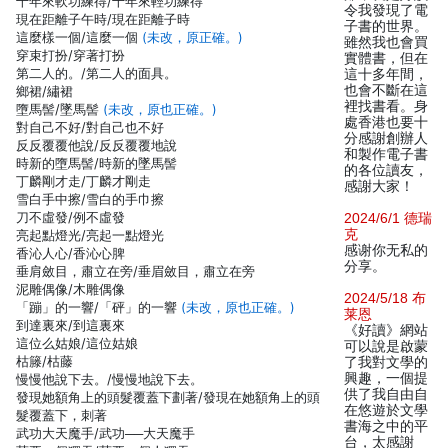
十年來軟功練得/十年來輕功練得
令我發現了電
現在距離子午時/現在距離子時
子書的世界。
這麼樣一個/這麼一個
(未改，原正確。)
雖然我也會買
穿束打扮/穿著打扮
實體書，但在
第二人的。/第二人的面具。
這十多年間，
也會不斷在這
鄉裙/繡裙
裡找書看。身
墮馬髻/墜馬髻
(未改，原也正確。)
處香港也要十
對自己不好/對自己也不好
分感謝創辦人
反反覆覆他說/反反覆覆地說
和製作電子書
時新的墮馬髻/時新的墜馬髻
的各位讀友，
丁麟剛才走/丁麟才剛走
感謝大家！
雪白手中擦/雪白的手巾擦
刀不虛發/例不虛發
2024/6/1 德瑞
克
亮起點燈光/亮起一點燈光
感谢你无私的
香沁人心/香沁心脾
分享。
垂肩斂目，肅立在旁/垂眉斂目，肅立在旁
泥雕偶像/木雕偶像
2024/5/18 布
「蹦」的一響/「砰」的一響
(未改，原也正確。)
莱恩
到達裏來/到這裏來
《好讀》網站
這位么姑娘/這位姑娘
可以說是啟蒙
枯籐/枯藤
了我對文學的
興趣，一個提
慢慢他說下去。/慢慢地說下去。
供了我自由自
發現她額角上的頭髮覆蓋下劃著/發現在她額角上的頭
在悠遊於文學
髮覆蓋下，刺著
書海之中的平
武功大天魔手/武功──大天魔手
台，太感謝