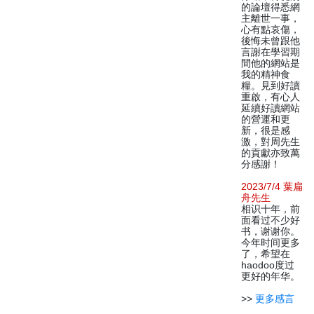
的論壇得悉網
主離世一事，
心有點哀傷，
後悔未曾跟他
言謝在學習期
間他的網站是
我的精神食
糧。見到好讀
重啟，有心人
延續好讀網站
的營運和更
新，很是感
激，對周先生
的貢獻亦致萬
分感謝！
2023/7/4 葉扁
舟先生
相识十年，前
面看过不少好
书，谢谢你。
今年时间更多
了，希望在
haodoo度过
更好的年华。
>>
更多感言