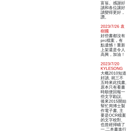
富翁。感謝好
讀和各位讓好
讀變得更好，
讚。
2023/7/26 袁
樹國
好些書都沒有
prc檔案，有
點遺憾！重新
上架還是令人
高興，加油！
2023/7/20
KYLESONG
大概2010知道
好讀, 就三不
五時來此找書,
原本只有看書
時順便回報一
些文字勘誤,
後來2015開始
幫忙周博士製
作電子書, 主
要是OCR檔案
的文字校對,
也曾經掃瞄了
一,二本書進行