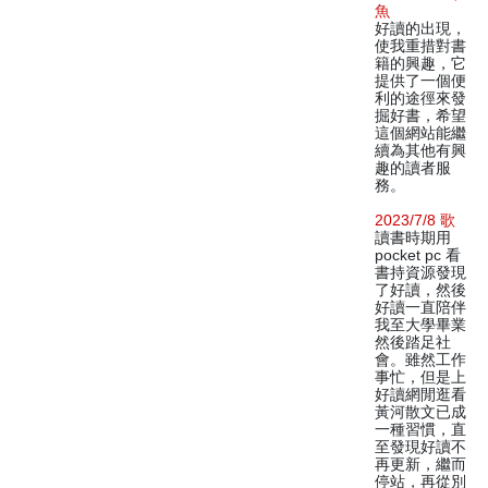
魚
好讀的出現，
使我重措對書
籍的興趣，它
提供了一個便
利的途徑來發
掘好書，希望
這個網站能繼
續為其他有興
趣的讀者服
務。
2023/7/8 歌
讀書時期用
pocket pc 看
書持資源發現
了好讀，然後
好讀一直陪伴
我至大學畢業
然後踏足社
會。雖然工作
事忙，但是上
好讀網閒逛看
黃河散文已成
一種習慣，直
至發現好讀不
再更新，繼而
停站，再從別