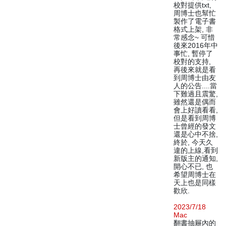
校對提供txt,
周博士也幫忙
製作了電子書
格式上架, 非
常感念~ 可惜
後來2016年中
事忙, 暫停了
校對的支持,
再後來就是看
到周博士由友
人的公告....當
下難過且震驚,
雖然還是偶而
會上好讀看看,
但是看到周博
士曾經的發文
還是心中不捨,
終於, 今天久
違的上線,看到
新版主的通知,
開心不已, 也
希望周博士在
天上也是同樣
歡欣.
2023/7/18
Mac
翻書抽屜內的