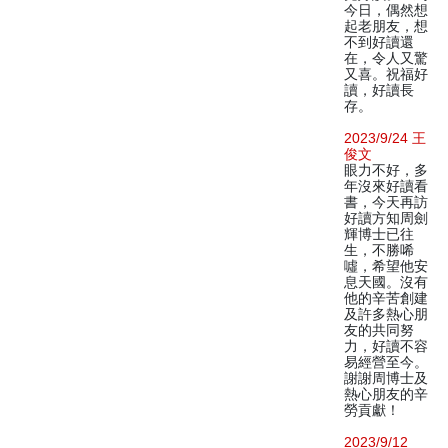
今日，偶然想
起老朋友，想
不到好讀還
在，令人又驚
又喜。祝福好
讀，好讀長
存。
2023/9/24 王
俊文
眼力不好，多
年沒來好讀看
書，今天再訪
好讀方知周劍
輝博士已往
生，不勝唏
噓，希望他安
息天國。沒有
他的辛苦創建
及許多熱心朋
友的共同努
力，好讀不容
易經營至今。
謝謝周博士及
熱心朋友的辛
勞貢獻！
2023/9/12