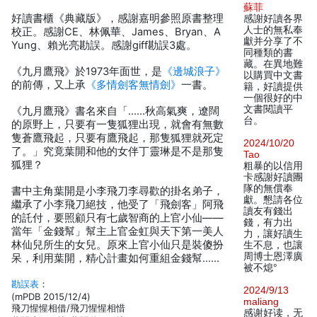
蘇菲
好讀書櫃《典藏版》，感謝嘉明參照原書整理
感謝好讀各界
人士的無私奉
校正。感謝CE、林佩華、James、Bryan、A
獻并分享了不
Yung、賴光亮勘誤。感謝giff勘誤3處。
同種類的書
藏。在異地難
《九月鷹飛》於1973年面世，是
《邊城浪子》
以購買中文書
的前傳，又上承
《多情劍客無情劍》
一書。
籍，好讀提供
一個很好的中
文書閱讀平
《九月鷹飛》書名來自「……秋高氣爽，遼闊
台。
的原野上，只要有一隻狐狸出現，就會有無數
隻蒼鷹飛起，只要有鷹飛起，那隻狐狸就死定
2024/10/20
了。」究竟葉開和他的女伴丁靈琳是不是那隻
Tao
狐狸？
粗暴的以信用
卡感謝好讀團
隊的無償奉
書中主角葉開是小李飛刀李尋歡的掛名弟子，
獻。懇請各位
繼承了小李飛刀絕技，他受了「飛劍客」阿飛
讀友有錢出
的託付，要照顧只有七歲智商的上官小仙——
錢，有力出
當年「金錢幫」幫主上官金虹與天下第一美人
力，讓好讀生
林仙兒所生的女兒。原來上官小仙只是裝傻扮
生不息，也讓
周博士恩澤廣
呆，利用葉開，精心計畫如何重組金錢幫……
被不熄°
勘誤表
：
2024/9/13
(mPDB 2015/12/4)
maliang
飛刀惺惺相借/飛刀惺惺相惜
感谢好读，无