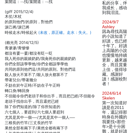
葉開這：﹁找/葉開道：﹁找
私的分享，伴
我成长，感动
(giff 2015/12/4)
到我泪流。
木仗/木杖
的原則他們/的原則，對他們
2024/9/7
Ashley
淚己將/淚已將
因為尋找高陽
時候走水/時候起火
(未改，原正確。走水：失火。)
的小說知道了
好讀，也已經
(賴光亮 2014/12/5)
十年了。好讀
青滲滲/青慘慘
上高陽的小說
都沒有霎一霎/都沒有眨一眨
也慢慢地持續
我入死你的親娘奶奶/我肏死你的親娘奶奶
更新，越來越
你們全部該學學他/你們全都該學學他
全，而且質量
共同的原則他們這/共同的原則。對他們這
上佳，值得珍
藏。感謝好
殺人放火不算不了/殺人放火都算不了
讀！感謝校對
帶著兒分/帶著幾分
者！
不妨在於午正時/不妨在子午正時
轉口身/轉回身
2024/6/14
不但能令你們老頭子和你出手，而且把已經/不但能令
Skelen
老頭子找你出手，而且還把已經
第一次知道好
除了你們知道的/除了你所知道的
讀是在2011
六七個人，要趕到/六七個人要趕到
年，還記得那
時身在外國的
尤其是其中一個──/尤其是其中一個人──
我要找<那些
三根長的竹竿/三丈長的竹竿
年>是十分困
果然全部有兩下子/果然全都有兩下子
難，就是好讀