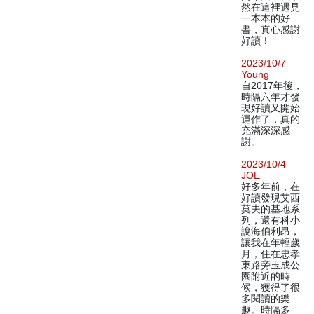
然在這裡遇見
一本本的好
書，真心感謝
好讀！
2023/10/7
Young
自2017年後，
時隔六年才發
現好讀又開始
運作了，真的
充滿深深感
謝。
2023/10/4
JOE
好多年前，在
好讀發現艾西
莫夫的基地系
列，還有科小
說海伯利昂，
讓我在年輕歲
月，住在忠孝
東路旁玉成公
園附近的時
候，獲得了很
多閱讀的樂
趣。時隔多