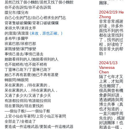
居然已找了個小麵館/居然又找了個小麵館
團隊。
你不必告訴找/你不必告訴我
2024/2/19 He
牒兒市/牒兒布
Zhong
自己心生的鬥志/自己心裡求生的鬥志
非常非常感谢
背著隻破破爛爛/背著口破破爛爛
好读，许多外
來得大早/來得太早
面找不到的书
的溜溜/滴溜溜
(未改，原也正確。)
都在这里找到
多布甲/多爾甲
了，找书的过
班索巴那/班察巴那
程，好读给了
家既慘變/家門慘變
我非常大的帮
助！
事情己過去/事情已過去
她聽看得到的人/她能看得到的人
2024/1/13
也不能稍有/也不能不稍有
Vanessa
丁靈琳己跪下/丁靈琳已跪下
Chen
她己不再有甚麼/她已不再有甚麼
隔了七年才又
轉眼問/轉眼間
上來，才知周
呆在家裏的，/待在家裏的，
先生離開了。
呆在家裏的人，/待在家裏的人，
很高興曾有機
會參與好讀，
又過了多少大/又過了多少天
透過網路與周
有誰都拉得回/有誰能拉得回
博士共事（真
現在要我的/現在要找的
也才知道的，
──個仙子般/──一個仙子般
一直只稱呼周
上官小仙在等著問/上官小仙正等著問
先生的)，感謝
全部走了/全都走了
好讀團隊！也
要造成一件這種武器/要製成一件這種武器
和過去一樣，