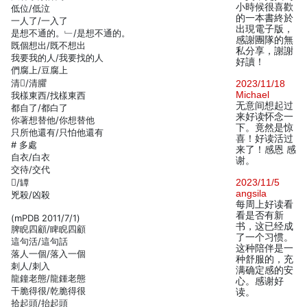
小時候很喜歡
低位/低泣
的一本書終於
一人了/一入了
出現電子版，
是想不通的。﹂/是想不通的。
感謝團隊的無
既個想出/既不想出
私分享，謝謝
我要我的人/我要找的人
好讀！
們腐上/豆腐上
清/清臞
2023/11/18
Michael
我樣東西/找樣東西
无意间想起过
都自了/都白了
来好读怀念一
你著想替他/你想替他
下。竟然是惊
只所他還有/只怕他還有
喜！好读活过
# 多處
来了！感恩 感
自衣/白衣
谢。
交待/交代
/罈
2023/11/5
angsila
兇殺/凶殺
每周上好读看
看是否有新
(mPDB 2011/7/1)
书，这已经成
脾睨四顧/睥睨四顧
了一个习惯。
這句活/這句話
这种陪伴是一
落人一個/落入一個
种舒服的，充
刺人/刺入
满确定感的安
龍鐘老態/龍鍾老態
心。感谢好
干脆得很/乾脆得很
读。
拾起頭/抬起頭