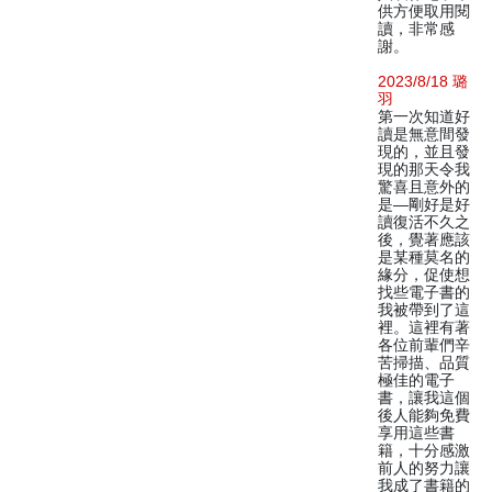
供方便取用閱
讀，非常感
謝。
2023/8/18 璐
羽
第一次知道好
讀是無意間發
現的，並且發
現的那天令我
驚喜且意外的
是—剛好是好
讀復活不久之
後，覺著應該
是某種莫名的
緣分，促使想
找些電子書的
我被帶到了這
裡。這裡有著
各位前輩們辛
苦掃描、品質
極佳的電子
書，讓我這個
後人能夠免費
享用這些書
籍，十分感激
前人的努力讓
我成了書籍的