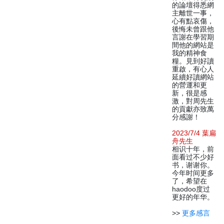
的論壇得悉網
主離世一事，
心有點哀傷，
後悔未曾跟他
言謝在學習期
間他的網站是
我的精神食
糧。見到好讀
重啟，有心人
延續好讀網站
的營運和更
新，很是感
激，對周先生
的貢獻亦致萬
分感謝！
2023/7/4 葉扁
舟先生
相识十年，前
面看过不少好
书，谢谢你。
今年时间更多
了，希望在
haodoo度过
更好的年华。
>>
更多感言