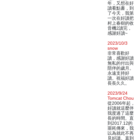
年，又想在好
讀看點書，到
了今天，我第
一次在好讀把
村上春樹的收
音機2讀完，
感謝好讀~
2023/10/3
snow
非常喜歡好
讀，感謝好讀
無私的付出與
陪伴的歲月。
永遠支持好
讀。祝福好讀
長長久久。
2023/9/24
Tomcat Chou
從2006年起，
好讀就這麼伴
我度過了這麼
長的時間。直
到2017.12的
噩耗傳來，我
以為就此不再
見好讀。直到