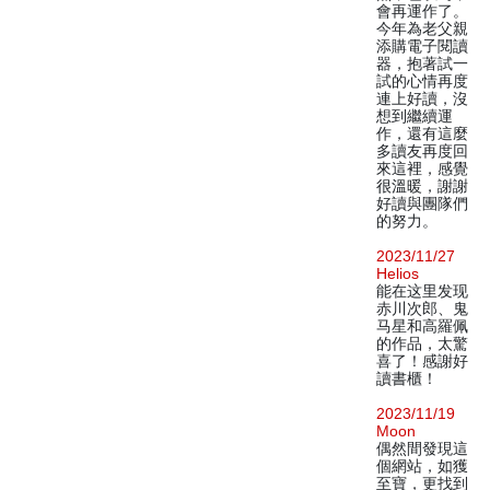
會再運作了。
今年為老父親
添購電子閱讀
器，抱著試一
試的心情再度
連上好讀，沒
想到繼續運
作，還有這麼
多讀友再度回
來這裡，感覺
很溫暖，謝謝
好讀與團隊們
的努力。
2023/11/27
Helios
能在这里发现
赤川次郎、鬼
马星和高羅佩
的作品，太驚
喜了！感謝好
讀書櫃！
2023/11/19
Moon
偶然間發現這
個網站，如獲
至寶，更找到