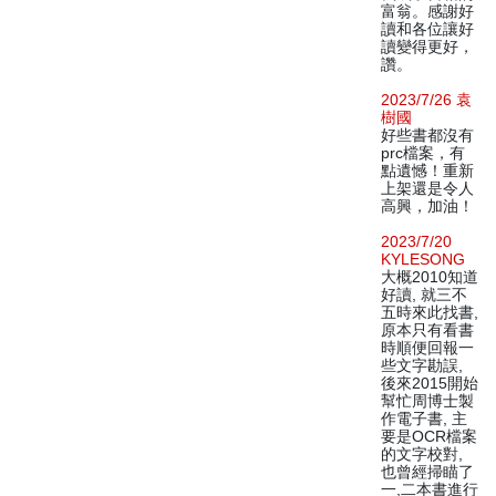
富翁。感謝好
讀和各位讓好
讀變得更好，
讚。
2023/7/26 袁
樹國
好些書都沒有
prc檔案，有
點遺憾！重新
上架還是令人
高興，加油！
2023/7/20
KYLESONG
大概2010知道
好讀, 就三不
五時來此找書,
原本只有看書
時順便回報一
些文字勘誤,
後來2015開始
幫忙周博士製
作電子書, 主
要是OCR檔案
的文字校對,
也曾經掃瞄了
一,二本書進行