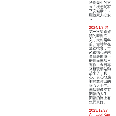
給周先生的文
末＂祝您闔家
平安健康＂～
願他家人心安
～
2024/1/7 強
第一次知道好
讀的時間不
久，大約兩年
前。當時常在
這裡挖寶，本
來很擔心網站
會隨著周博士
離世而無法再
運作，今日再
來發現網站動
起來了，真
心、真心地感
謝願意付出的
善心人士們。
無法想像沒有
閱讀的人生，
閱讀的路上有
您們真好。
2023/12/27
Annabel Kuo