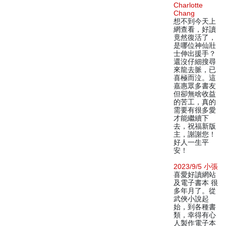
Charlotte
Chang
想不到今天上
網查看，好讀
竟然復活了，
是哪位神仙壯
士伸出援手？
還沒仔細搜尋
來龍去脈，已
喜極而泣。這
嘉惠眾多書友
但卻無啥收益
的苦工，真的
需要有很多愛
才能繼續下
去，祝福新版
主，謝謝您！
好人一生平
安！
2023/9/5 小張
喜愛好讀網站
及電子書本 很
多年月了。從
武俠小說起
始，到各種書
類，幸得有心
人製作電子本