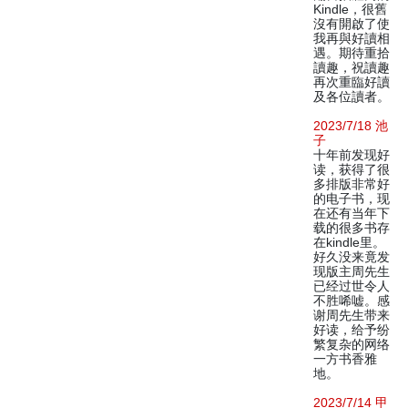
Kindle，很舊
沒有開啟了使
我再與好讀相
遇。期待重拾
讀趣，祝讀趣
再次重臨好讀
及各位讀者。
2023/7/18 池
子
十年前发现好
读，获得了很
多排版非常好
的电子书，现
在还有当年下
载的很多书存
在kindle里。
好久没来竟发
现版主周先生
已经过世令人
不胜唏嘘。感
谢周先生带来
好读，给予纷
繁复杂的网络
一方书香雅
地。
2023/7/14 甲