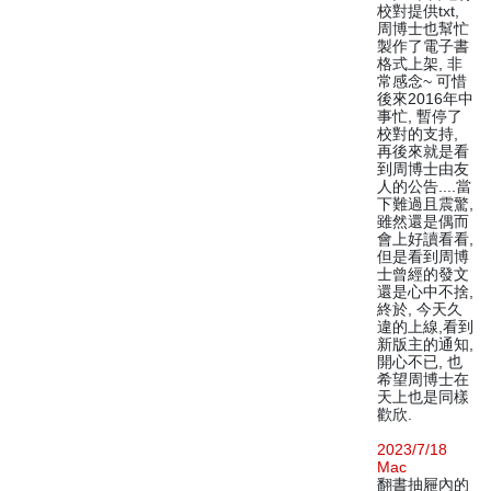
校對提供txt,
周博士也幫忙
製作了電子書
格式上架, 非
常感念~ 可惜
後來2016年中
事忙, 暫停了
校對的支持,
再後來就是看
到周博士由友
人的公告....當
下難過且震驚,
雖然還是偶而
會上好讀看看,
但是看到周博
士曾經的發文
還是心中不捨,
終於, 今天久
違的上線,看到
新版主的通知,
開心不已, 也
希望周博士在
天上也是同樣
歡欣.
2023/7/18
Mac
翻書抽屜內的