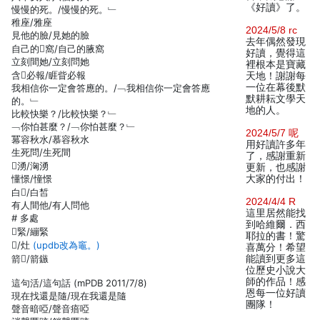
《好讀》了。
慢慢的死。/慢慢的死。﹂
稚座/雅座
2024/5/8 rc
見他的臉/見她的臉
去年偶然發現
自己的窩/自己的腋窩
好讀，覺得這
立刻間她/立刻問她
裡根本是寶藏
含必報/睚眥必報
天地！謝謝每
一位在幕後默
我相信你一定會答應的。/﹁我相信你一定會答應
默耕耘文學天
的。﹂
地的人。
比較快樂？/比較快樂？﹂
﹁你怕甚麼？/﹁你怕甚麼？﹂
2024/5/7 呢
冪容秋水/慕容秋水
用好讀許多年
生死問/生死間
了，感謝重新
湧/洶湧
更新，也感謝
懂憬/憧憬
大家的付出！
白/白皙
2024/4/4 R
有人間他/有人問他
這里居然能找
# 多處
到哈維爾．西
緊/繃緊
耶拉的書！驚
/灶
(updb改為竈。)
喜萬分！希望
箭/箭鏃
能讀到更多這
位歷史小說大
師的作品！感
這句活/這句話 (mPDB 2011/7/8)
恩每一位好讀
現在找還是隨/現在我還是隨
團隊！
聲音暗啞/聲音瘖啞