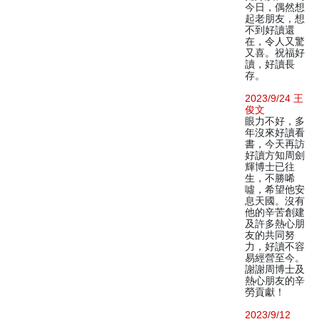
今日，偶然想
起老朋友，想
不到好讀還
在，令人又驚
又喜。祝福好
讀，好讀長
存。
2023/9/24 王
俊文
眼力不好，多
年沒來好讀看
書，今天再訪
好讀方知周劍
輝博士已往
生，不勝唏
噓，希望他安
息天國。沒有
他的辛苦創建
及許多熱心朋
友的共同努
力，好讀不容
易經營至今。
謝謝周博士及
熱心朋友的辛
勞貢獻！
2023/9/12