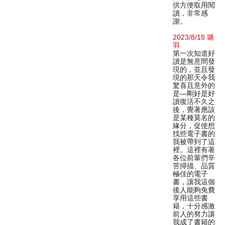
供方便取用閱
讀，非常感
謝。
2023/8/18 璐
羽
第一次知道好
讀是無意間發
現的，並且發
現的那天令我
驚喜且意外的
是—剛好是好
讀復活不久之
後，覺著應該
是某種莫名的
緣分，促使想
找些電子書的
我被帶到了這
裡。這裡有著
各位前輩們辛
苦掃描、品質
極佳的電子
書，讓我這個
後人能夠免費
享用這些書
籍，十分感激
前人的努力讓
我成了書籍的