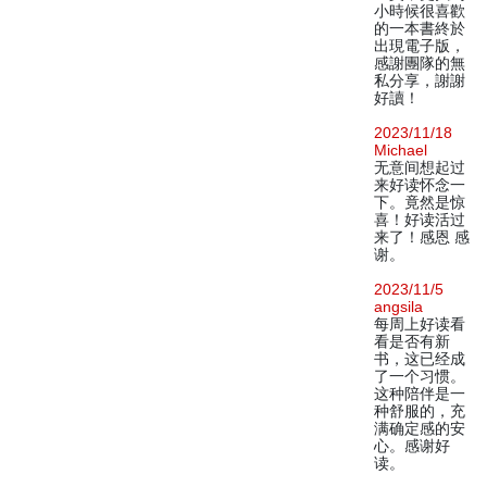
小時候很喜歡
的一本書終於
出現電子版，
感謝團隊的無
私分享，謝謝
好讀！
2023/11/18
Michael
无意间想起过
来好读怀念一
下。竟然是惊
喜！好读活过
来了！感恩 感
谢。
2023/11/5
angsila
每周上好读看
看是否有新
书，这已经成
了一个习惯。
这种陪伴是一
种舒服的，充
满确定感的安
心。感谢好
读。