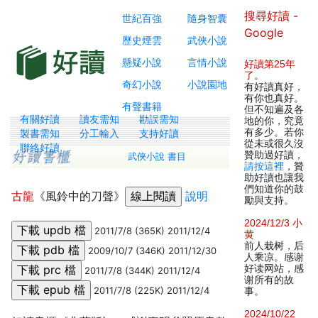
搜尋好讀 -
世紀百強
隨身智囊
Google
歷史煙雲
武俠小說
懸疑小說
言情小說
好讀第25年
了
。
奇幻小說
小說園地
有好讀真好，
有你也真好。
有聲書籍
但不知遍及各
有關好讀
讀友需知
勘誤需知
地的你，究竟
有多少。若你
製書需知
分工輸入
支持好讀
從未或很久沒
聯絡好讀
贊助過好讀，
武俠小說 書目
請按這裡
，贊
助好讀也讓我
們知道你的鼓
古龍
《風鈴中的刀聲》
說明
勵與支持。
2024/12/3 小
2011/7/8 (365K) 2011/12/4
黄
前人栽树，后
2009/10/7 (346K) 2011/12/30
人乘凉。感谢
好读网站，感
2011/7/8 (344K) 2011/12/4
谢所有的故
2011/7/8 (225K) 2011/12/4
事。
2024/10/22