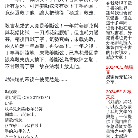
令我發現了電
所有意外。可是姜斷弦沒有砍下丁寧的頭，
子書的世界。
竟然還救了他，讓人把他從「秘道」救走。
雖然我也會買
實體書，但在
這十多年間，
殺害花錯的人竟是姜斷弦！一年前姜斷弦與
也會不斷在這
與花錯比試，一刀將花錯腰斬，但也耗力過
裡找書看。身
處香港也要十
甚。稍後再戰丁寧，氣勢衰竭，未戰先敗。
分感謝創辦人
兩人約定一年為期，再決高下。一年之後，
和製作電子書
丁寧再到該地，未戰姜斷弦，已為花景因夢
的各位讀友，
感謝大家！
誤為殺夫仇人擒下。姜斷弦為雪敗陣之恥，
不甘殺害丁寧，故在法場上放走他。
2024/6/1 德瑞
克
感谢你无私的
劫法場的幕後主使竟然是……
分享。
勘誤表：
2024/5/18 布
莱恩
辱/辱罵 (CE 2011/12/4)
《好讀》網站
/著
可以說是啟蒙
牧羊兒女笑/牧羊兒笑
了我對文學的
問隙上。/間隙上。
興趣，一個提
情欲/情慾
供了我自由自
伏在砂上上/伏在砂上
在悠遊於文學
手的入/手的人
書海之中的平
台，太感謝
八千女人/八個女人