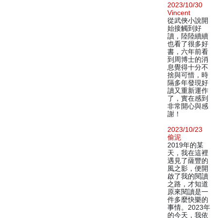
2023/10/30
Vincent
從武俠小說開
始接觸到好
讀，陸陸續續
也看了很多好
書，六年前看
到周博士的消
息覺得十分不
捨與可惜，時
隔多年發現好
讀又重新運作
了，實在感到
非常開心與感
謝！
2023/10/23
偷泥
2019年的某
天，我在這裡
遇見了薩豐的
風之影，便開
啟了我的閱讀
之路，才知道
原來閱讀是一
件多麼快樂的
事情。2023年
的今天，我依