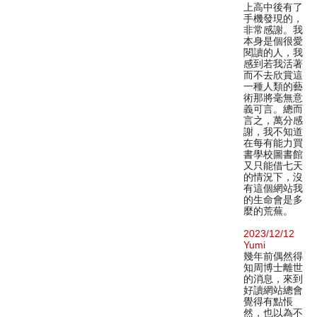
上高中後有了
手機發現的，
非常感謝。我
本身是個很愛
閱讀的人，我
感到若我活著
而不去欣賞這
一種人類的藝
術那將毫無意
義可言。總而
言之，萬分感
謝，我不知道
在每有能力買
書學校圖書館
又只能借七天
的情況下，沒
有這個網站我
的生命會是多
麼的荒蕪。
2023/12/12
Yumi
幾年前偶然得
知周博士離世
的消息，來到
好讀網站總會
覺得有點悵
然，也以為不