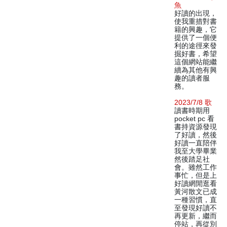
魚
好讀的出現，
使我重措對書
籍的興趣，它
提供了一個便
利的途徑來發
掘好書，希望
這個網站能繼
續為其他有興
趣的讀者服
務。
2023/7/8 歌
讀書時期用
pocket pc 看
書持資源發現
了好讀，然後
好讀一直陪伴
我至大學畢業
然後踏足社
會。雖然工作
事忙，但是上
好讀網閒逛看
黃河散文已成
一種習慣，直
至發現好讀不
再更新，繼而
停站，再從別