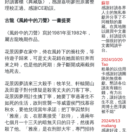
好讀書櫃《典藏版》，感謝嘉明參照原書整
蘇菲
理校正過。感謝CE勘誤。
感謝好讀各界
人士的無私奉
獻并分享了不
古龍《風鈴中的刀聲》一書提要
同種類的書
藏。在異地難
以購買中文書
《風鈴中的刀聲》寫於1981年至1982年，
籍，好讀提供
屬古龍晚期作品。
一個很好的中
文書閱讀平
台。
花景因夢在家中，倚在風鈴下的簷柱旁，等
待遊子歸來，可是丈夫花錯在她面前狂奔而
2024/10/20
來之時，也是他的死期：身子斷開成兩截倒
Tao
粗暴的以信用
地死去。
卡感謝好讀團
隊的無償奉
花景因夢請來三大殺手：牧羊兒、軒轅開山
獻。懇請各位
讀友有錢出
及田靈子對付懷疑是殺害丈夫的刀客丁寧。
錢，有力出
花景因夢用計生擒丁寧，她要丁寧過著生不
力，讓好讀生
生不息，也讓
如死的生活，故到世襲一等威靈侯門找慕容
周博士恩澤廣
秋水，要他兌現當年承諾；把丁寧囚禁到
被不熄°
「雅座」去，在那裏接受「款待」，過兩年
2024/9/13
七個月一十三天的暗無天日的日子，然後再
maliang
殺了他。「雅座」是在刑部大牢，專門招待
感谢好读，无