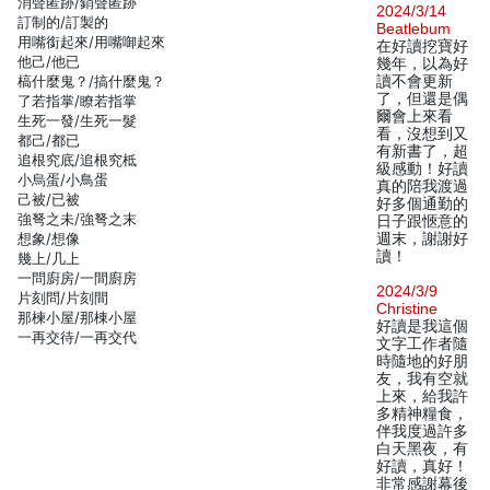
消聲匿跡/銷聲匿跡
2024/3/14
訂制的/訂製的
Beatlebum
用嘴銜起來/用嘴啣起來
在好讀挖寶好
他己/他已
幾年，以為好
槁什麼鬼？/搞什麼鬼？
讀不會更新
了，但還是偶
了若指掌/瞭若指掌
爾會上來看
生死一發/生死一髮
看，沒想到又
都己/都已
有新書了，超
追根究底/追根究柢
級感動！好讀
小烏蛋/小鳥蛋
真的陪我渡過
己被/已被
好多個通勤的
強弩之未/強弩之末
日子跟愜意的
想象/想像
週末，謝謝好
讀！
幾上/几上
一問廚房/一間廚房
2024/3/9
片刻問/片刻間
Christine
那楝小屋/那棟小屋
好讀是我這個
一再交待/一再交代
文字工作者隨
時隨地的好朋
友，我有空就
上來，給我許
多精神糧食，
伴我度過許多
白天黑夜，有
好讀，真好！
非常感謝幕後