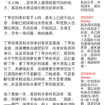
「大人物」，是世界上最黑暗最可怕的地
私的分享，伴
我成长，感动
方。慕容秋水將這個任務交給韋好客。
到我泪流。
丁寧交到韋好客手上時，基本上已經不似人
2024/9/7
Ashley
形，容貌已經諸葛仙全然改過，即使熟人也
因為尋找高陽
難以辨認。舌頭反捲，不能說話。全身乏
的小說知道了
好讀，也已經
力，空有一身武藝，無由施展。
十年了。好讀
上高陽的小說
丁寧與慕容秋水與韋好客原是素識，丁寧知
也慢慢地持續
更新，越來越
道後，抓著機會在牆壁刻字，向韋好客表明
全，而且質量
身分。這反而加速了丁寧步向死亡。慕容秋
上佳，值得珍
水不守對花景因夢折磨丁寧的承諾，設計處
藏。感謝好
讀！感謝校對
斬丁寧，要丁寧死於刑場裏，便不用負上責
者！
任了。為審慎起見，這個重要任務便交給了
已退隱的劊子手姜斷弦，刀無虛發。可是姜
2024/6/14
Skelen
斷弦要求殺這個人的時候，對方是要清醒
第一次知道好
的，於是慕容秋水要把丁寧回復原形。
讀是在2011
年，還記得那
時身在外國的
為了萬無一失，慕容秋水更特意請來「風
我要找<那些
眼」照拂行刑，不能有任何差錯。「風眼」
年>是十分困
難，就是好讀
——專門「保護安全」的人，會於事前消除