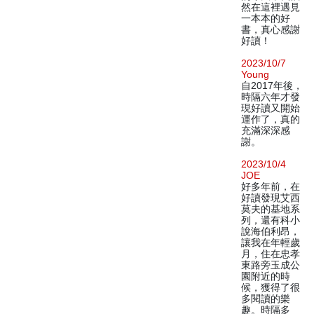
然在這裡遇見
一本本的好
書，真心感謝
好讀！
2023/10/7
Young
自2017年後，
時隔六年才發
現好讀又開始
運作了，真的
充滿深深感
謝。
2023/10/4
JOE
好多年前，在
好讀發現艾西
莫夫的基地系
列，還有科小
說海伯利昂，
讓我在年輕歲
月，住在忠孝
東路旁玉成公
園附近的時
候，獲得了很
多閱讀的樂
趣。時隔多