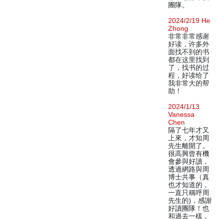
團隊。
2024/2/19 He
Zhong
非常非常感谢
好读，许多外
面找不到的书
都在这里找到
了，找书的过
程，好读给了
我非常大的帮
助！
2024/1/13
Vanessa
Chen
隔了七年才又
上來，才知周
先生離開了。
很高興曾有機
會參與好讀，
透過網路與周
博士共事（真
也才知道的，
一直只稱呼周
先生的)，感謝
好讀團隊！也
和過去一樣，