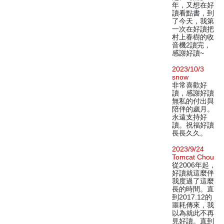
年，又想在好
讀看點書，到
了今天，我第
一次在好讀把
村上春樹的收
音機2讀完，
感謝好讀~
2023/10/3
snow
非常喜歡好
讀，感謝好讀
無私的付出與
陪伴的歲月。
永遠支持好
讀。祝福好讀
長長久久。
2023/9/24
Tomcat Chou
從2006年起，
好讀就這麼伴
我度過了這麼
長的時間。直
到2017.12的
噩耗傳來，我
以為就此不再
見好讀。直到