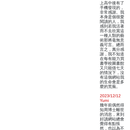
上高中後有了
手機發現的，
非常感謝。我
本身是個很愛
閱讀的人，我
感到若我活著
而不去欣賞這
一種人類的藝
術那將毫無意
義可言。總而
言之，萬分感
謝，我不知道
在每有能力買
書學校圖書館
又只能借七天
的情況下，沒
有這個網站我
的生命會是多
麼的荒蕪。
2023/12/12
Yumi
幾年前偶然得
知周博士離世
的消息，來到
好讀網站總會
覺得有點悵
然，也以為不