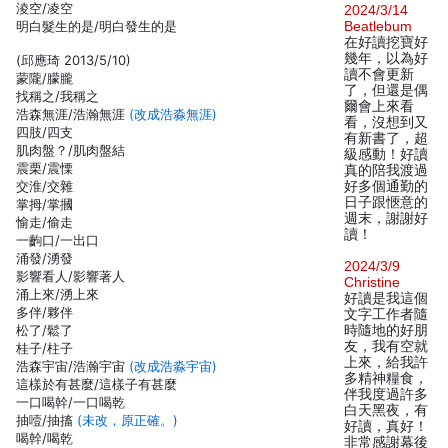
淩空/凌空
2024/3/14
明白髮生的是/明白發生的是
Beatlebum
在好讀挖寶好
幾年，以為好
(邱應琦 2013/5/10)
讀不會更新
蒙隴/朦朧
了，但還是偶
找稱之/我稱之
爾會上來看
浩森無涯/浩瀚無涯
(改成浩淼無涯)
看，沒想到又
四肢/四支
有新書了，超
肌肉盤？/肌肉盤結
級感動！好讀
震栗/震慄
真的陪我渡過
交淮/交雜
好多個通勤的
日子跟愜意的
掌拇/掌摑
週末，謝謝好
愉走/偷走
讀！
一齣口/一出口
涌發/湧發
2024/3/9
影響看人/影響著人
Christine
涌上來/湧上來
好讀是我這個
多伴/夥伴
文字工作者隨
松了/鬆了
時隨地的好朋
友，我有空就
桂子/柱子
上來，給我許
浩森宇宙/浩瀚宇宙
(改成浩淼宇宙)
多精神糧食，
這樣於有甚麼/這樣子有甚麼
伴我度過許多
一口喝幹/一口喝乾
白天黑夜，有
抽噎/抽搐
(未改，原正確。)
好讀，真好！
喝幹/喝乾
非常感謝幕後