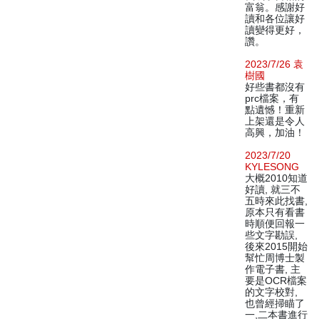
富翁。感謝好
讀和各位讓好
讀變得更好，
讚。
2023/7/26 袁
樹國
好些書都沒有
prc檔案，有
點遺憾！重新
上架還是令人
高興，加油！
2023/7/20
KYLESONG
大概2010知道
好讀, 就三不
五時來此找書,
原本只有看書
時順便回報一
些文字勘誤,
後來2015開始
幫忙周博士製
作電子書, 主
要是OCR檔案
的文字校對,
也曾經掃瞄了
一,二本書進行