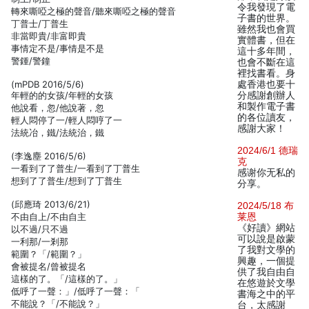
令我發現了電
轉來嘶啞之極的聲音/聽來嘶啞之極的聲音
子書的世界。
丁普士/丁普生
雖然我也會買
非當即貴/非富即貴
實體書，但在
事情定不是/事情是不是
這十多年間，
警鍾/警鐘
也會不斷在這
裡找書看。身
(mPDB 2016/5/6)
處香港也要十
年輕的的女孩/年輕的女孩
分感謝創辦人
和製作電子書
他說看，忽/他說著，忽
的各位讀友，
輕人悶停了一/輕人悶哼了一
感謝大家！
法統冶，鐵/法統治，鐵
2024/6/1 德瑞
(李逸塵 2016/5/6)
克
一看到了了普生/一看到了丁普生
感谢你无私的
想到了了普生/想到了丁普生
分享。
(邱應琦 2013/6/21)
2024/5/18 布
不由自上/不由自主
莱恩
《好讀》網站
以不過/只不過
可以說是啟蒙
一利那/一剎那
了我對文學的
範圍？「/範圍？」
興趣，一個提
會被提名/曾被提名
供了我自由自
這樣的了。「/這樣的了。」
在悠遊於文學
低呼了一聲：」/低呼了一聲：「
書海之中的平
不能說？「/不能說？」
台，太感謝