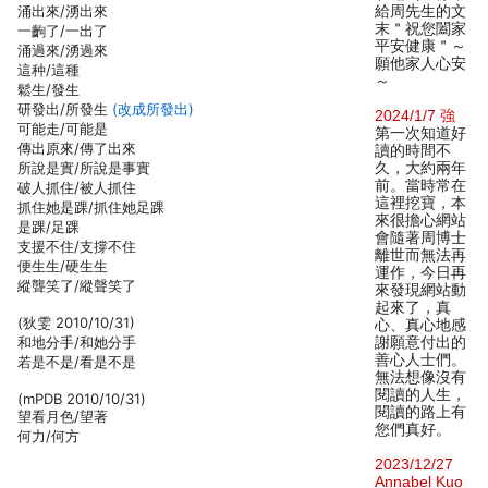
涌出來/湧出來
給周先生的文
末＂祝您闔家
一齣了/一出了
平安健康＂～
涌過來/湧過來
願他家人心安
這种/這種
～
鬆生/發生
研發出/所發生
(改成所發出)
2024/1/7 強
可能走/可能是
第一次知道好
傳出原來/傳了出來
讀的時間不
所說是實/所說是事實
久，大約兩年
前。當時常在
破人抓住/被人抓住
這裡挖寶，本
抓住她是踝/抓住她足踝
來很擔心網站
是踝/足踝
會隨著周博士
支援不住/支撐不住
離世而無法再
便生生/硬生生
運作，今日再
縱聾笑了/縱聲笑了
來發現網站動
起來了，真
(狄雯 2010/10/31)
心、真心地感
和地分手/和她分手
謝願意付出的
善心人士們。
若是不是/看是不是
無法想像沒有
閱讀的人生，
(mPDB 2010/10/31)
閱讀的路上有
望看月色/望著
您們真好。
何力/何方
2023/12/27
Annabel Kuo