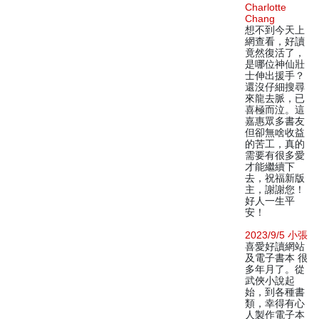
Charlotte
Chang
想不到今天上
網查看，好讀
竟然復活了，
是哪位神仙壯
士伸出援手？
還沒仔細搜尋
來龍去脈，已
喜極而泣。這
嘉惠眾多書友
但卻無啥收益
的苦工，真的
需要有很多愛
才能繼續下
去，祝福新版
主，謝謝您！
好人一生平
安！
2023/9/5 小張
喜愛好讀網站
及電子書本 很
多年月了。從
武俠小說起
始，到各種書
類，幸得有心
人製作電子本