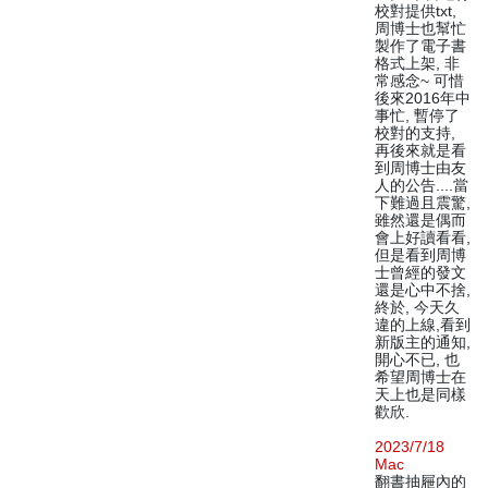
校對提供txt,
周博士也幫忙
製作了電子書
格式上架, 非
常感念~ 可惜
後來2016年中
事忙, 暫停了
校對的支持,
再後來就是看
到周博士由友
人的公告....當
下難過且震驚,
雖然還是偶而
會上好讀看看,
但是看到周博
士曾經的發文
還是心中不捨,
終於, 今天久
違的上線,看到
新版主的通知,
開心不已, 也
希望周博士在
天上也是同樣
歡欣.
2023/7/18
Mac
翻書抽屜內的