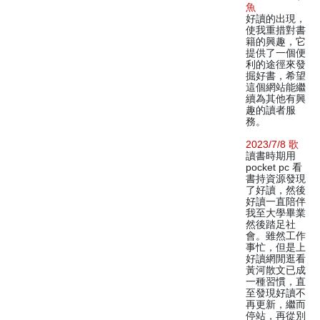
魚
好讀的出現，
使我重措對書
籍的興趣，它
提供了一個便
利的途徑來發
掘好書，希望
這個網站能繼
續為其他有興
趣的讀者服
務。
2023/7/8 歌
讀書時期用
pocket pc 看
書持資源發現
了好讀，然後
好讀一直陪伴
我至大學畢業
然後踏足社
會。雖然工作
事忙，但是上
好讀網閒逛看
黃河散文已成
一種習慣，直
至發現好讀不
再更新，繼而
停站，再從別