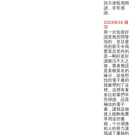
供方便取用閱
讀，非常感
謝。
2023/8/18 璐
羽
第一次知道好
讀是無意間發
現的，並且發
現的那天令我
驚喜且意外的
是—剛好是好
讀復活不久之
後，覺著應該
是某種莫名的
緣分，促使想
找些電子書的
我被帶到了這
裡。這裡有著
各位前輩們辛
苦掃描、品質
極佳的電子
書，讓我這個
後人能夠免費
享用這些書
籍，十分感激
前人的努力讓
我成了書籍的