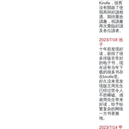
Kindle，很舊
沒有開啟了使
我再與好讀相
遇。期待重拾
讀趣，祝讀趣
再次重臨好讀
及各位讀者。
2023/7/18 池
子
十年前发现好
读，获得了很
多排版非常好
的电子书，现
在还有当年下
载的很多书存
在kindle里。
好久没来竟发
现版主周先生
已经过世令人
不胜唏嘘。感
谢周先生带来
好读，给予纷
繁复杂的网络
一方书香雅
地。
2023/7/14 甲