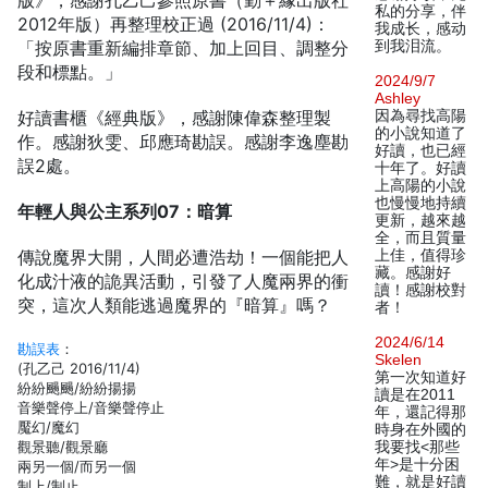
版》，感謝孔乙己參照原書（勤＋緣出版社
私的分享，伴
2012年版）再整理校正過 (2016/11/4)：
我成长，感动
「按原書重新編排章節、加上回目、調整分
到我泪流。
段和標點。」
2024/9/7
Ashley
好讀書櫃《經典版》，感謝陳偉森整理製
因為尋找高陽
的小說知道了
作。感謝狄雯、邱應琦勘誤。感謝李逸塵勘
好讀，也已經
誤2處。
十年了。好讀
上高陽的小說
也慢慢地持續
年輕人與公主系列07：暗算
更新，越來越
全，而且質量
傳說魔界大開，人間必遭浩劫！一個能把人
上佳，值得珍
藏。感謝好
化成汁液的詭異活動，引發了人魔兩界的衝
讀！感謝校對
突，這次人類能逃過魔界的『暗算』嗎？
者！
2024/6/14
勘誤表
：
Skelen
(孔乙己 2016/11/4)
第一次知道好
紛紛颺颺/紛紛揚揚
讀是在2011
音樂聲停上/音樂聲停止
年，還記得那
魘幻/魔幻
時身在外國的
觀景聽/觀景廳
我要找<那些
年>是十分困
兩另一個/而另一個
難，就是好讀
制上/制止