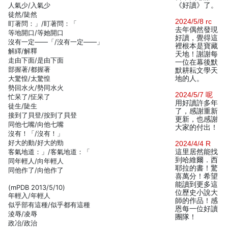
人氣少/入氣少
《好讀》了。
徒然/陡然
2024/5/8 rc
盯著問：」/盯著問：「
去年偶然發現
等地開口/等她開口
好讀，覺得這
沒有一定——「/沒有一定——」
裡根本是寶藏
解繹/解釋
天地！謝謝每
走由下面/是由下面
一位在幕後默
部握著/都握著
默耕耘文學天
大驚惶/太驚惶
地的人。
勢回水火/勢同水火
2024/5/7 呢
忙呆了/怔呆了
用好讀許多年
徒生/陡生
了，感謝重新
接到了貝登/按到了貝登
更新，也感謝
同他七嘴/向他七嘴
大家的付出！
沒有！「/沒有！」
好大的動/好大的勁
2024/4/4 R
客氣地道：」/客氣地道：「
這里居然能找
到哈維爾．西
同年輕人/向年輕人
耶拉的書！驚
同他作了/向他作了
喜萬分！希望
能讀到更多這
(mPDB 2013/5/10)
位歷史小說大
年輕入/年輕人
師的作品！感
似乎部有這種/似乎都有這種
恩每一位好讀
淩辱/凌辱
團隊！
政冶/政治