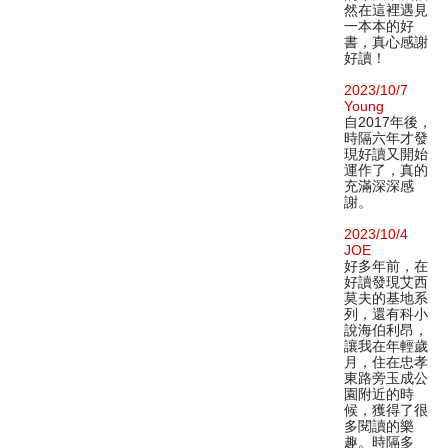
然在這裡遇見
一本本的好
書，真心感謝
好讀！
2023/10/7
Young
自2017年後，
時隔六年才發
現好讀又開始
運作了，真的
充滿深深感
謝。
2023/10/4
JOE
好多年前，在
好讀發現艾西
莫夫的基地系
列，還有科小
說海伯利昂，
讓我在年輕歲
月，住在忠孝
東路旁玉成公
園附近的時
候，獲得了很
多閱讀的樂
趣。時隔多