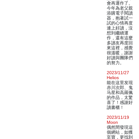
會再運作了。
今年為老父親
添購電子閱讀
器，抱著試一
試的心情再度
連上好讀，沒
想到繼續運
作，還有這麼
多讀友再度回
來這裡，感覺
很溫暖，謝謝
好讀與團隊們
的努力。
2023/11/27
Helios
能在这里发现
赤川次郎、鬼
马星和高羅佩
的作品，太驚
喜了！感謝好
讀書櫃！
2023/11/19
Moon
偶然間發現這
個網站，如獲
至寶，更找到