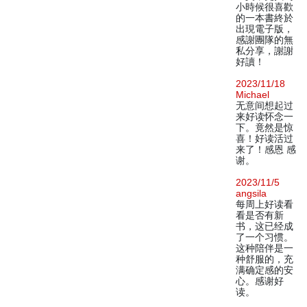
小時候很喜歡
的一本書終於
出現電子版，
感謝團隊的無
私分享，謝謝
好讀！
2023/11/18
Michael
无意间想起过
来好读怀念一
下。竟然是惊
喜！好读活过
来了！感恩 感
谢。
2023/11/5
angsila
每周上好读看
看是否有新
书，这已经成
了一个习惯。
这种陪伴是一
种舒服的，充
满确定感的安
心。感谢好
读。