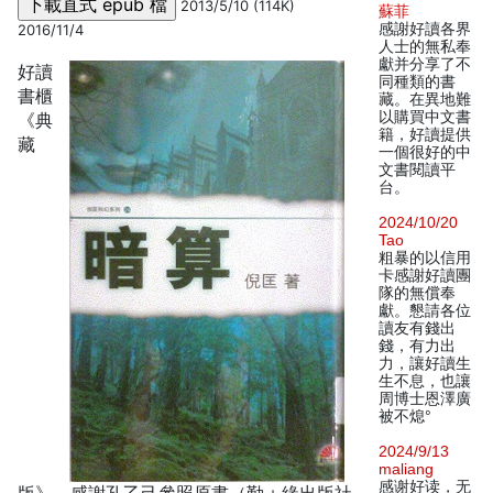
2013/5/10 (114K)
蘇菲
感謝好讀各界
2016/11/4
人士的無私奉
獻并分享了不
好讀
同種類的書
書櫃
藏。在異地難
以購買中文書
《典
籍，好讀提供
藏
一個很好的中
文書閱讀平
台。
2024/10/20
Tao
粗暴的以信用
卡感謝好讀團
隊的無償奉
獻。懇請各位
讀友有錢出
錢，有力出
力，讓好讀生
生不息，也讓
周博士恩澤廣
被不熄°
2024/9/13
maliang
感谢好读，无