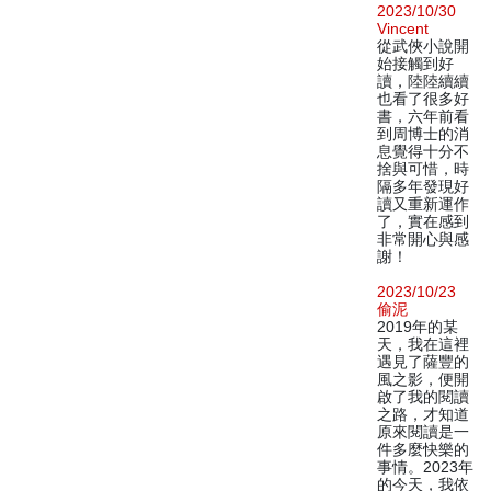
2023/10/30
Vincent
從武俠小說開
始接觸到好
讀，陸陸續續
也看了很多好
書，六年前看
到周博士的消
息覺得十分不
捨與可惜，時
隔多年發現好
讀又重新運作
了，實在感到
非常開心與感
謝！
2023/10/23
偷泥
2019年的某
天，我在這裡
遇見了薩豐的
風之影，便開
啟了我的閱讀
之路，才知道
原來閱讀是一
件多麼快樂的
事情。2023年
的今天，我依