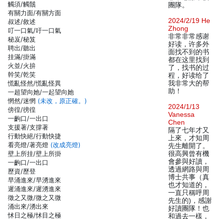
觸須/觸鬚
團隊。
有關力面/有關方面
2024/2/19 He
叔述/敘述
Zhong
叮一口氣/吁一口氣
非常非常感谢
秘岌/秘笈
好读，许多外
聘出/聽出
面找不到的书
挂滿/掛滿
都在这里找到
火並/火拚
了，找书的过
幹笑/乾笑
程，好读给了
慌亂怪然/慌亂怪異
我非常大的帮
助！
一超望向她/一起望向她
惘然/迷惘
(未改，原正確。)
2024/1/13
傍徨/徬徨
Vanessa
一齣口/一出口
Chen
支援著/支撐著
隔了七年才又
行動快絕/行動快捷
上來，才知周
看亮燈/著亮燈
(改成亮燈)
先生離開了。
壁上所挂/壁上所掛
很高興曾有機
會參與好讀，
一齣口/一出口
透過網路與周
歷資/歷登
博士共事（真
早涌進來/早湧進來
也才知道的，
遲涌進來/遲湧進來
一直只稱呼周
徵之又微/微之又微
先生的)，感謝
涌出來/湧出來
好讀團隊！也
怵日之極/怵目之極
和過去一樣，