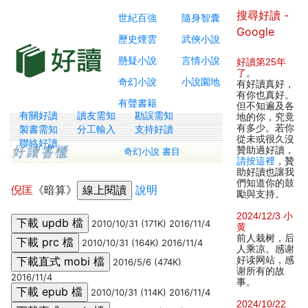
搜尋好讀 -
世紀百強
隨身智囊
Google
歷史煙雲
武俠小說
懸疑小說
言情小說
好讀第25年
了
。
奇幻小說
小說園地
有好讀真好，
有你也真好。
有聲書籍
但不知遍及各
有關好讀
讀友需知
勘誤需知
地的你，究竟
有多少。若你
製書需知
分工輸入
支持好讀
從未或很久沒
聯絡好讀
贊助過好讀，
奇幻小說 書目
請按這裡
，贊
助好讀也讓我
們知道你的鼓
倪匡
《暗算》
說明
勵與支持。
2024/12/3 小
2010/10/31 (171K) 2016/11/4
黄
前人栽树，后
2010/10/31 (164K) 2016/11/4
人乘凉。感谢
好读网站，感
2016/5/6 (474K)
谢所有的故
2016/11/4
事。
2010/10/31 (114K) 2016/11/4
2024/10/22