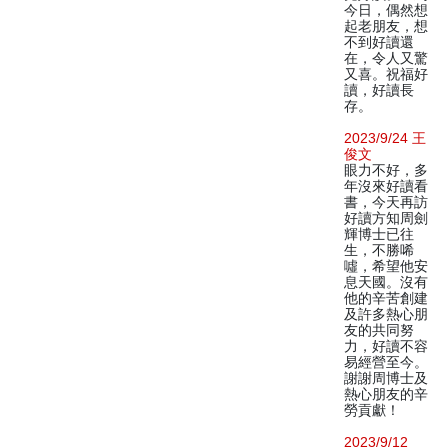
今日，偶然想
起老朋友，想
不到好讀還
在，令人又驚
又喜。祝福好
讀，好讀長
存。
2023/9/24 王
俊文
眼力不好，多
年沒來好讀看
書，今天再訪
好讀方知周劍
輝博士已往
生，不勝唏
噓，希望他安
息天國。沒有
他的辛苦創建
及許多熱心朋
友的共同努
力，好讀不容
易經營至今。
謝謝周博士及
熱心朋友的辛
勞貢獻！
2023/9/12