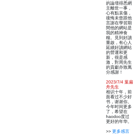
的論壇得悉網
主離世一事，
心有點哀傷，
後悔未曾跟他
言謝在學習期
間他的網站是
我的精神食
糧。見到好讀
重啟，有心人
延續好讀網站
的營運和更
新，很是感
激，對周先生
的貢獻亦致萬
分感謝！
2023/7/4 葉扁
舟先生
相识十年，前
面看过不少好
书，谢谢你。
今年时间更多
了，希望在
haodoo度过
更好的年华。
>>
更多感言