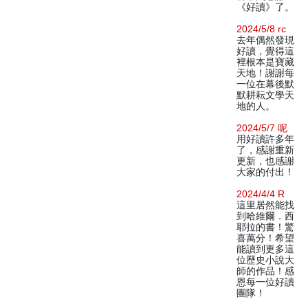
《好讀》了。
2024/5/8 rc
去年偶然發現
好讀，覺得這
裡根本是寶藏
天地！謝謝每
一位在幕後默
默耕耘文學天
地的人。
2024/5/7 呢
用好讀許多年
了，感謝重新
更新，也感謝
大家的付出！
2024/4/4 R
這里居然能找
到哈維爾．西
耶拉的書！驚
喜萬分！希望
能讀到更多這
位歷史小說大
師的作品！感
恩每一位好讀
團隊！