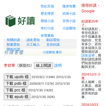
搜尋好讀 -
世紀百強
隨身智囊
Google
歷史煙雲
武俠小說
懸疑小說
言情小說
好讀第25年
了
。
奇幻小說
小說園地
有好讀真好，
有你也真好。
有聲書籍
但不知遍及各
有關好讀
讀友需知
勘誤需知
地的你，究竟
有多少。若你
製書需知
分工輸入
支持好讀
從未或很久沒
聯絡好讀
贊助過好讀，
小說園地 書目
請按這裡
，贊
助好讀也讓我
們知道你的鼓
李碧華
《胭脂扣》
說明
勵與支持。
2024/12/3 小
2010/9/2 (134K) 2012/1/30
黄
前人栽树，后
2009/9/11 (127K) 2012/1/30
人乘凉。感谢
好读网站，感
2012/1/30 (142K)
谢所有的故
2012/1/30 (92K)
事。
2024/10/22