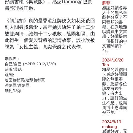
好讀書櫃《典藏版》，感謝Damon參照原
蘇菲
書整理校正過。
感謝好讀各界
人士的無私奉
獻并分享了不
《胭脂扣》寫的是香港紅牌妓女如花死後回
同種類的書
到人間尋找舊愛，當年她與紈绔子弟十二少
藏。在異地難
以購買中文書
雙雙殉情，誰知十二少獲救，陰陽相隔，由
籍，好讀提供
此衍生一個愛與背叛的悲情故事。該小說被
一個很好的中
文書閱讀平
視為「女性主義」意識覺醒之代表作。
台。
勘誤表：
2024/10/20
自已/自己 (mPDB 2012/1/30)
Tao
恭听/恭聽
粗暴的以信用
卡感謝好讀團
踫/碰
隊的無償奉
連面包都買/連麵包都買
獻。懇請各位
游蕩罪/遊蕩罪
讀友有錢出
紙扎/紙紮
錢，有力出
力，讓好讀生
生不息，也讓
周博士恩澤廣
被不熄°
2024/9/13
maliang
感谢好读，无