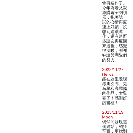
會再運作了。
今年為老父親
添購電子閱讀
器，抱著試一
試的心情再度
連上好讀，沒
想到繼續運
作，還有這麼
多讀友再度回
來這裡，感覺
很溫暖，謝謝
好讀與團隊們
的努力。
2023/11/27
Helios
能在这里发现
赤川次郎、鬼
马星和高羅佩
的作品，太驚
喜了！感謝好
讀書櫃！
2023/11/19
Moon
偶然間發現這
個網站，如獲
至寶，更找到