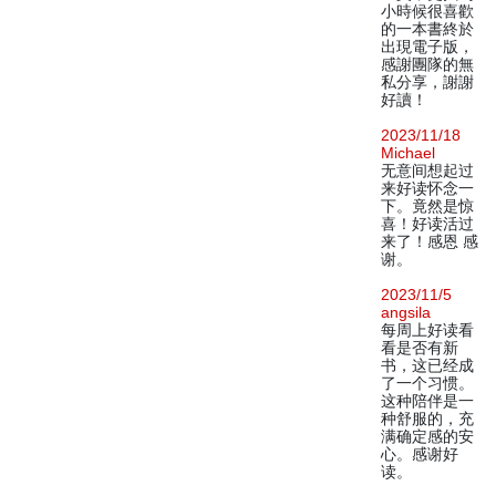
小時候很喜歡
的一本書終於
出現電子版，
感謝團隊的無
私分享，謝謝
好讀！
2023/11/18
Michael
无意间想起过
来好读怀念一
下。竟然是惊
喜！好读活过
来了！感恩 感
谢。
2023/11/5
angsila
每周上好读看
看是否有新
书，这已经成
了一个习惯。
这种陪伴是一
种舒服的，充
满确定感的安
心。感谢好
读。