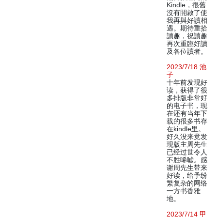
Kindle，很舊
沒有開啟了使
我再與好讀相
遇。期待重拾
讀趣，祝讀趣
再次重臨好讀
及各位讀者。
2023/7/18 池
子
十年前发现好
读，获得了很
多排版非常好
的电子书，现
在还有当年下
载的很多书存
在kindle里。
好久没来竟发
现版主周先生
已经过世令人
不胜唏嘘。感
谢周先生带来
好读，给予纷
繁复杂的网络
一方书香雅
地。
2023/7/14 甲