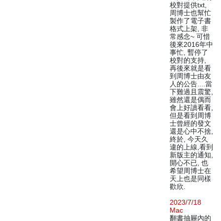
校對提供txt,
周博士也幫忙
製作了電子書
格式上架, 非
常感念~ 可惜
後來2016年中
事忙, 暫停了
校對的支持,
再後來就是看
到周博士由友
人的公告....當
下難過且震驚,
雖然還是偶而
會上好讀看看,
但是看到周博
士曾經的發文
還是心中不捨,
終於, 今天久
違的上線,看到
新版主的通知,
開心不已, 也
希望周博士在
天上也是同樣
歡欣.
2023/7/18
Mac
翻書抽屜內的