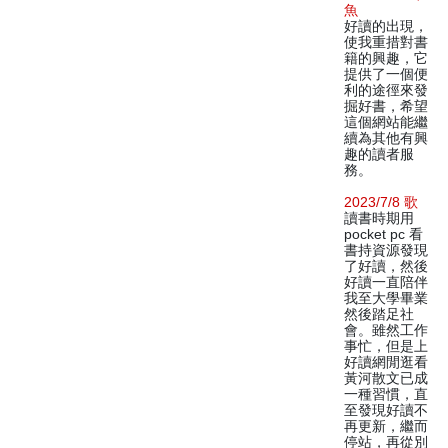
魚
好讀的出現，
使我重措對書
籍的興趣，它
提供了一個便
利的途徑來發
掘好書，希望
這個網站能繼
續為其他有興
趣的讀者服
務。
2023/7/8 歌
讀書時期用
pocket pc 看
書持資源發現
了好讀，然後
好讀一直陪伴
我至大學畢業
然後踏足社
會。雖然工作
事忙，但是上
好讀網閒逛看
黃河散文已成
一種習慣，直
至發現好讀不
再更新，繼而
停站，再從別