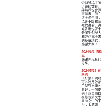
令我發現了電
子書的世界。
雖然我也會買
實體書，但在
這十多年間，
也會不斷在這
裡找書看。身
處香港也要十
分感謝創辦人
和製作電子書
的各位讀友，
感謝大家！
2024/6/1 德瑞
克
感谢你无私的
分享。
2024/5/18 布
莱恩
《好讀》網站
可以說是啟蒙
了我對文學的
興趣，一個提
供了我自由自
在悠遊於文學
書海之中的平
台，太感謝