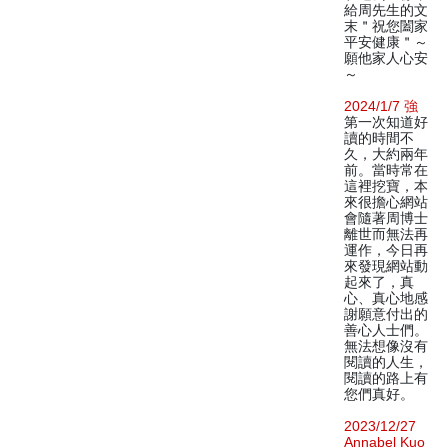
給周先生的文
末＂祝您闔家
平安健康＂～
願他家人心安
～
2024/1/7 強
第一次知道好
讀的時間不
久，大約兩年
前。當時常在
這裡挖寶，本
來很擔心網站
會隨著周博士
離世而無法再
運作，今日再
來發現網站動
起來了，真
心、真心地感
謝願意付出的
善心人士們。
無法想像沒有
閱讀的人生，
閱讀的路上有
您們真好。
2023/12/27
Annabel Kuo