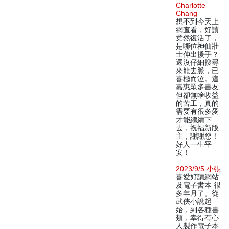
Charlotte
Chang
想不到今天上
網查看，好讀
竟然復活了，
是哪位神仙壯
士伸出援手？
還沒仔細搜尋
來龍去脈，已
喜極而泣。這
嘉惠眾多書友
但卻無啥收益
的苦工，真的
需要有很多愛
才能繼續下
去，祝福新版
主，謝謝您！
好人一生平
安！
2023/9/5 小張
喜愛好讀網站
及電子書本 很
多年月了。從
武俠小說起
始，到各種書
類，幸得有心
人製作電子本