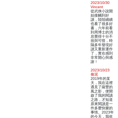
2023/10/30
Vincent
從武俠小說開
始接觸到好
讀，陸陸續續
也看了很多好
書，六年前看
到周博士的消
息覺得十分不
捨與可惜，時
隔多年發現好
讀又重新運作
了，實在感到
非常開心與感
謝！
2023/10/23
偷泥
2019年的某
天，我在這裡
遇見了薩豐的
風之影，便開
啟了我的閱讀
之路，才知道
原來閱讀是一
件多麼快樂的
事情。2023年
的今天，我依