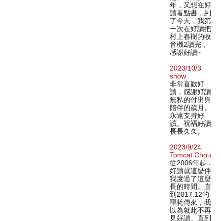
年，又想在好
讀看點書，到
了今天，我第
一次在好讀把
村上春樹的收
音機2讀完，
感謝好讀~
2023/10/3
snow
非常喜歡好
讀，感謝好讀
無私的付出與
陪伴的歲月。
永遠支持好
讀。祝福好讀
長長久久。
2023/9/24
Tomcat Chou
從2006年起，
好讀就這麼伴
我度過了這麼
長的時間。直
到2017.12的
噩耗傳來，我
以為就此不再
見好讀。直到