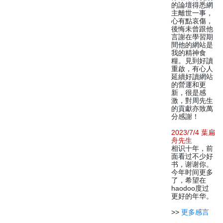
的論壇得悉網
主離世一事，
心有點哀傷，
後悔未曾跟他
言謝在學習期
間他的網站是
我的精神食
糧。見到好讀
重啟，有心人
延續好讀網站
的營運和更
新，很是感
激，對周先生
的貢獻亦致萬
分感謝！
2023/7/4 葉扁
舟先生
相识十年，前
面看过不少好
书，谢谢你。
今年时间更多
了，希望在
haodoo度过
更好的年华。
>>
更多感言