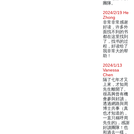
團隊。
2024/2/19 He
Zhong
非常非常感谢
好读，许多外
面找不到的书
都在这里找到
了，找书的过
程，好读给了
我非常大的帮
助！
2024/1/13
Vanessa
Chen
隔了七年才又
上來，才知周
先生離開了。
很高興曾有機
會參與好讀，
透過網路與周
博士共事（真
也才知道的，
一直只稱呼周
先生的)，感謝
好讀團隊！也
和過去一樣，