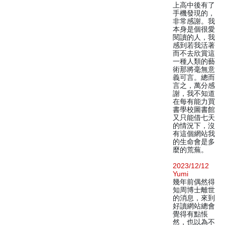
上高中後有了
手機發現的，
非常感謝。我
本身是個很愛
閱讀的人，我
感到若我活著
而不去欣賞這
一種人類的藝
術那將毫無意
義可言。總而
言之，萬分感
謝，我不知道
在每有能力買
書學校圖書館
又只能借七天
的情況下，沒
有這個網站我
的生命會是多
麼的荒蕪。
2023/12/12
Yumi
幾年前偶然得
知周博士離世
的消息，來到
好讀網站總會
覺得有點悵
然，也以為不