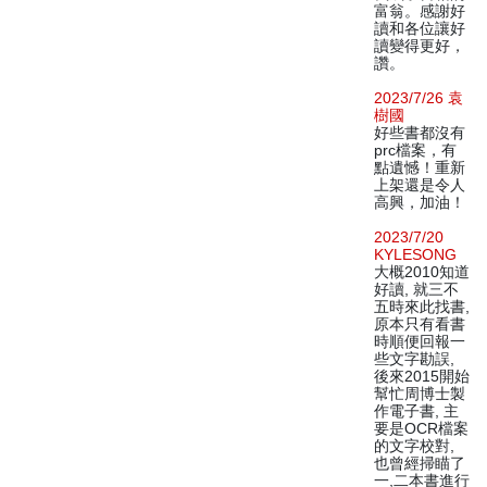
富翁。感謝好
讀和各位讓好
讀變得更好，
讚。
2023/7/26 袁
樹國
好些書都沒有
prc檔案，有
點遺憾！重新
上架還是令人
高興，加油！
2023/7/20
KYLESONG
大概2010知道
好讀, 就三不
五時來此找書,
原本只有看書
時順便回報一
些文字勘誤,
後來2015開始
幫忙周博士製
作電子書, 主
要是OCR檔案
的文字校對,
也曾經掃瞄了
一,二本書進行