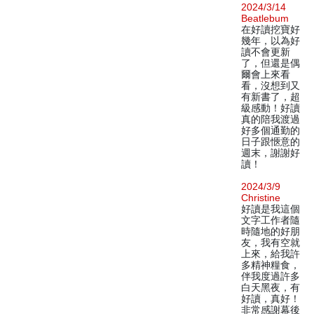
2024/3/14
Beatlebum
在好讀挖寶好
幾年，以為好
讀不會更新
了，但還是偶
爾會上來看
看，沒想到又
有新書了，超
級感動！好讀
真的陪我渡過
好多個通勤的
日子跟愜意的
週末，謝謝好
讀！
2024/3/9
Christine
好讀是我這個
文字工作者隨
時隨地的好朋
友，我有空就
上來，給我許
多精神糧食，
伴我度過許多
白天黑夜，有
好讀，真好！
非常感謝幕後