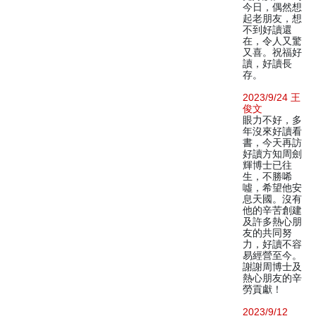
今日，偶然想
起老朋友，想
不到好讀還
在，令人又驚
又喜。祝福好
讀，好讀長
存。
2023/9/24 王
俊文
眼力不好，多
年沒來好讀看
書，今天再訪
好讀方知周劍
輝博士已往
生，不勝唏
噓，希望他安
息天國。沒有
他的辛苦創建
及許多熱心朋
友的共同努
力，好讀不容
易經營至今。
謝謝周博士及
熱心朋友的辛
勞貢獻！
2023/9/12