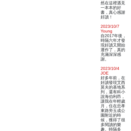
然在這裡遇見
一本本的好
書，真心感謝
好讀！
2023/10/7
Young
自2017年後，
時隔六年才發
現好讀又開始
運作了，真的
充滿深深感
謝。
2023/10/4
JOE
好多年前，在
好讀發現艾西
莫夫的基地系
列，還有科小
說海伯利昂，
讓我在年輕歲
月，住在忠孝
東路旁玉成公
園附近的時
候，獲得了很
多閱讀的樂
趣。時隔多