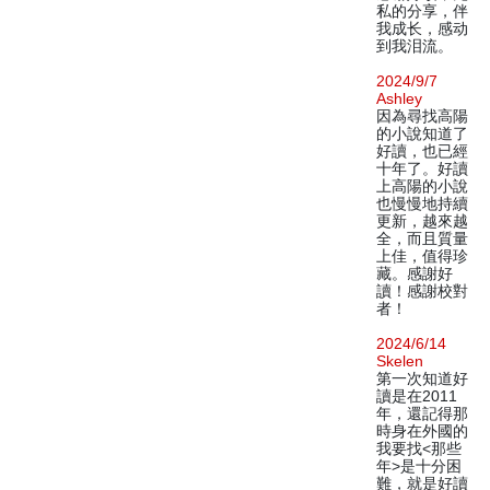
私的分享，伴
我成长，感动
到我泪流。
2024/9/7
Ashley
因為尋找高陽
的小說知道了
好讀，也已經
十年了。好讀
上高陽的小說
也慢慢地持續
更新，越來越
全，而且質量
上佳，值得珍
藏。感謝好
讀！感謝校對
者！
2024/6/14
Skelen
第一次知道好
讀是在2011
年，還記得那
時身在外國的
我要找<那些
年>是十分困
難，就是好讀