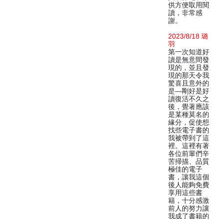
供方便取用閱
讀，非常感
謝。
2023/8/18 璐
羽
第一次知道好
讀是無意間發
現的，並且發
現的那天令我
驚喜且意外的
是—剛好是好
讀復活不久之
後，覺著應該
是某種莫名的
緣分，促使想
找些電子書的
我被帶到了這
裡。這裡有著
各位前輩們辛
苦掃描、品質
極佳的電子
書，讓我這個
後人能夠免費
享用這些書
籍，十分感激
前人的努力讓
我成了書籍的