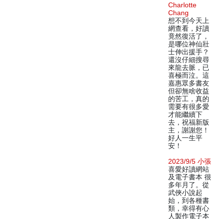
Charlotte
Chang
想不到今天上
網查看，好讀
竟然復活了，
是哪位神仙壯
士伸出援手？
還沒仔細搜尋
來龍去脈，已
喜極而泣。這
嘉惠眾多書友
但卻無啥收益
的苦工，真的
需要有很多愛
才能繼續下
去，祝福新版
主，謝謝您！
好人一生平
安！
2023/9/5 小張
喜愛好讀網站
及電子書本 很
多年月了。從
武俠小說起
始，到各種書
類，幸得有心
人製作電子本