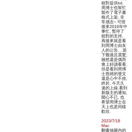
校對提供txt,
周博士也幫忙
製作了電子書
格式上架, 非
常感念~ 可惜
後來2016年中
事忙, 暫停了
校對的支持,
再後來就是看
到周博士由友
人的公告....當
下難過且震驚,
雖然還是偶而
會上好讀看看,
但是看到周博
士曾經的發文
還是心中不捨,
終於, 今天久
違的上線,看到
新版主的通知,
開心不已, 也
希望周博士在
天上也是同樣
歡欣.
2023/7/18
Mac
翻書抽屜內的