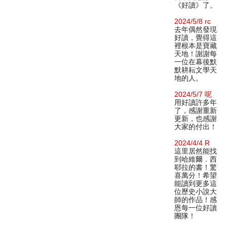
《好讀》了。
2024/5/8 rc
去年偶然發現
好讀，覺得這
裡根本是寶藏
天地！謝謝每
一位在幕後默
默耕耘文學天
地的人。
2024/5/7 呢
用好讀許多年
了，感謝重新
更新，也感謝
大家的付出！
2024/4/4 R
這里居然能找
到哈維爾．西
耶拉的書！驚
喜萬分！希望
能讀到更多這
位歷史小說大
師的作品！感
恩每一位好讀
團隊！