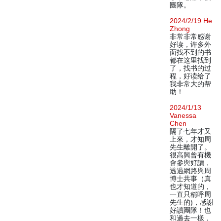
團隊。
2024/2/19 He
Zhong
非常非常感谢
好读，许多外
面找不到的书
都在这里找到
了，找书的过
程，好读给了
我非常大的帮
助！
2024/1/13
Vanessa
Chen
隔了七年才又
上來，才知周
先生離開了。
很高興曾有機
會參與好讀，
透過網路與周
博士共事（真
也才知道的，
一直只稱呼周
先生的)，感謝
好讀團隊！也
和過去一樣，