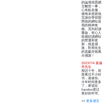
的論壇得悉網
主離世一事，
心有點哀傷，
後悔未曾跟他
言謝在學習期
間他的網站是
我的精神食
糧。見到好讀
重啟，有心人
延續好讀網站
的營運和更
新，很是感
激，對周先生
的貢獻亦致萬
分感謝！
2023/7/4 葉扁
舟先生
相识十年，前
面看过不少好
书，谢谢你。
今年时间更多
了，希望在
haodoo度过
更好的年华。
>>
更多感言