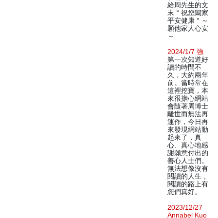
給周先生的文
末＂祝您闔家
平安健康＂～
願他家人心安
～
2024/1/7 強
第一次知道好
讀的時間不
久，大約兩年
前。當時常在
這裡挖寶，本
來很擔心網站
會隨著周博士
離世而無法再
運作，今日再
來發現網站動
起來了，真
心、真心地感
謝願意付出的
善心人士們。
無法想像沒有
閱讀的人生，
閱讀的路上有
您們真好。
2023/12/27
Annabel Kuo