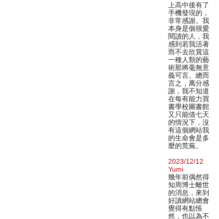
上高中後有了
手機發現的，
非常感謝。我
本身是個很愛
閱讀的人，我
感到若我活著
而不去欣賞這
一種人類的藝
術那將毫無意
義可言。總而
言之，萬分感
謝，我不知道
在每有能力買
書學校圖書館
又只能借七天
的情況下，沒
有這個網站我
的生命會是多
麼的荒蕪。
2023/12/12
Yumi
幾年前偶然得
知周博士離世
的消息，來到
好讀網站總會
覺得有點悵
然，也以為不