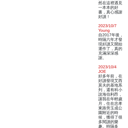
然在這裡遇見
一本本的好
書，真心感謝
好讀！
2023/10/7
Young
自2017年後，
時隔六年才發
現好讀又開始
運作了，真的
充滿深深感
謝。
2023/10/4
JOE
好多年前，在
好讀發現艾西
莫夫的基地系
列，還有科小
說海伯利昂，
讓我在年輕歲
月，住在忠孝
東路旁玉成公
園附近的時
候，獲得了很
多閱讀的樂
趣。時隔多