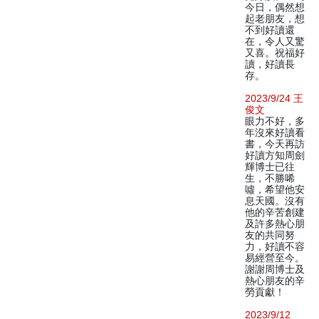
今日，偶然想
起老朋友，想
不到好讀還
在，令人又驚
又喜。祝福好
讀，好讀長
存。
2023/9/24 王
俊文
眼力不好，多
年沒來好讀看
書，今天再訪
好讀方知周劍
輝博士已往
生，不勝唏
噓，希望他安
息天國。沒有
他的辛苦創建
及許多熱心朋
友的共同努
力，好讀不容
易經營至今。
謝謝周博士及
熱心朋友的辛
勞貢獻！
2023/9/12