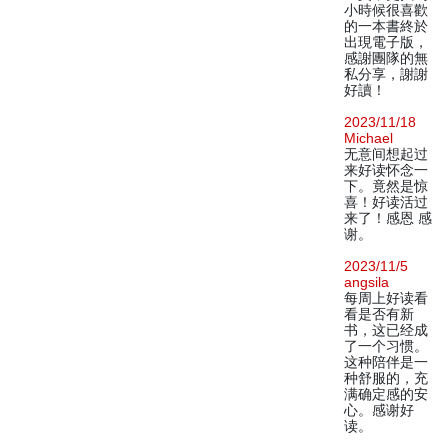
小時候很喜歡
的一本書終於
出現電子版，
感謝團隊的無
私分享，謝謝
好讀！
2023/11/18
Michael
无意间想起过
来好读怀念一
下。竟然是惊
喜！好读活过
来了！感恩 感
谢。
2023/11/5
angsila
每周上好读看
看是否有新
书，这已经成
了一个习惯。
这种陪伴是一
种舒服的，充
满确定感的安
心。感谢好
读。