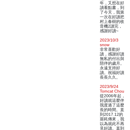
年，又想在好
讀看點書，到
了今天，我第
一次在好讀把
村上春樹的收
音機2讀完，
感謝好讀~
2023/10/3
snow
非常喜歡好
讀，感謝好讀
無私的付出與
陪伴的歲月。
永遠支持好
讀。祝福好讀
長長久久。
2023/9/24
Tomcat Chou
從2006年起，
好讀就這麼伴
我度過了這麼
長的時間。直
到2017.12的
噩耗傳來，我
以為就此不再
見好讀。直到