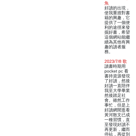
魚
好讀的出現，
使我重措對書
籍的興趣，它
提供了一個便
利的途徑來發
掘好書，希望
這個網站能繼
續為其他有興
趣的讀者服
務。
2023/7/8 歌
讀書時期用
pocket pc 看
書持資源發現
了好讀，然後
好讀一直陪伴
我至大學畢業
然後踏足社
會。雖然工作
事忙，但是上
好讀網閒逛看
黃河散文已成
一種習慣，直
至發現好讀不
再更新，繼而
停站，再從別