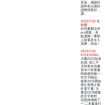
富翁。感謝好
讀和各位讓好
讀變得更好，
讚。
2023/7/26 袁
樹國
好些書都沒有
prc檔案，有
點遺憾！重新
上架還是令人
高興，加油！
2023/7/20
KYLESONG
大概2010知道
好讀, 就三不
五時來此找書,
原本只有看書
時順便回報一
些文字勘誤,
後來2015開始
幫忙周博士製
作電子書, 主
要是OCR檔案
的文字校對,
也曾經掃瞄了
一,二本書進行