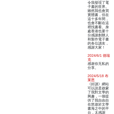
令我發現了電
子書的世界。
雖然我也會買
實體書，但在
這十多年間，
也會不斷在這
裡找書看。身
處香港也要十
分感謝創辦人
和製作電子書
的各位讀友，
感謝大家！
2024/6/1 德瑞
克
感谢你无私的
分享。
2024/5/18 布
莱恩
《好讀》網站
可以說是啟蒙
了我對文學的
興趣，一個提
供了我自由自
在悠遊於文學
書海之中的平
台，太感謝