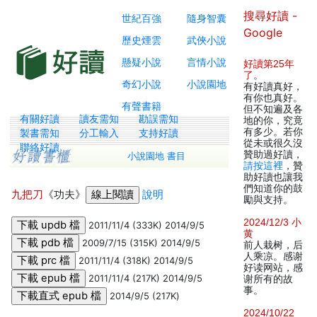
搜尋好讀 -
世紀百強
隨身智囊
Google
歷史煙雲
武俠小說
懸疑小說
言情小說
好讀第25年
了
。
奇幻小說
小說園地
有好讀真好，
有你也真好。
有聲書籍
但不知遍及各
有關好讀
讀友需知
勘誤需知
地的你，究竟
有多少。若你
製書需知
分工輸入
支持好讀
從未或很久沒
聯絡好讀
贊助過好讀，
小說園地 書目
請按這裡
，贊
助好讀也讓我
們知道你的鼓
九把刀
《功夫》
說明
勵與支持。
2024/12/3 小
2011/11/4 (333K) 2014/9/5
黄
2009/7/15 (315K) 2014/9/5
前人栽树，后
人乘凉。感谢
2011/11/4 (318K) 2014/9/5
好读网站，感
2011/11/4 (217K) 2014/9/5
谢所有的故
事。
2014/9/5 (217K)
2024/10/22