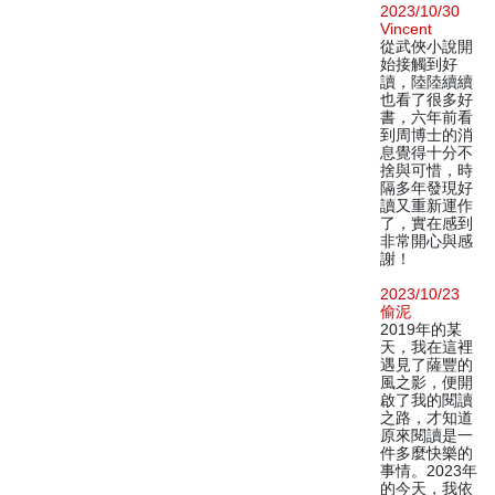
2023/10/30
Vincent
從武俠小說開
始接觸到好
讀，陸陸續續
也看了很多好
書，六年前看
到周博士的消
息覺得十分不
捨與可惜，時
隔多年發現好
讀又重新運作
了，實在感到
非常開心與感
謝！
2023/10/23
偷泥
2019年的某
天，我在這裡
遇見了薩豐的
風之影，便開
啟了我的閱讀
之路，才知道
原來閱讀是一
件多麼快樂的
事情。2023年
的今天，我依