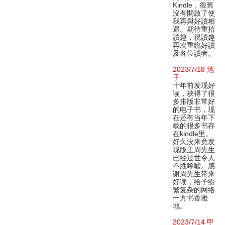
Kindle，很舊
沒有開啟了使
我再與好讀相
遇。期待重拾
讀趣，祝讀趣
再次重臨好讀
及各位讀者。
2023/7/18 池
子
十年前发现好
读，获得了很
多排版非常好
的电子书，现
在还有当年下
载的很多书存
在kindle里。
好久没来竟发
现版主周先生
已经过世令人
不胜唏嘘。感
谢周先生带来
好读，给予纷
繁复杂的网络
一方书香雅
地。
2023/7/14 甲