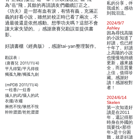
私的分享，伴
為"岳"飛，其餘的再請讀友們繼續訂正之。
我成长，感动
《功夫》是一部有血有淚，有情有義，充滿正
到我泪流。
義的好看小說，雖然於校正時已看了兩次，不
過最後還是依然感動。想學功夫嗎？這部不會
2024/9/7
Ashley
讓大家失望的。」感謝唐賽兒勘誤並提供書
因為尋找高陽
影。
的小說知道了
好讀，也已經
好讀書櫃《經典版》，感謝tai-yan整理製作。
十年了。好讀
上高陽的小說
勘誤表：
也慢慢地持續
更新，越來越
(唐賽兒 2011/11/4)
全，而且質量
平凡得緊/平凡得很
上佳，值得珍
獨孤九鞭/獨孤九劍
藏。感謝好
讀！感謝校對
(mPDB 2011/11/4)
者！
一柱香/一炷香
攝人的武/懾人的武
2024/6/14
衣擺/衣襬
Skelen
揪然不悅/愀然不悅
第一次知道好
幹幹澀澀/乾乾澀澀
讀是在2011
年，還記得那
時身在外國的
我要找<那些
年>是十分困
難，就是好讀