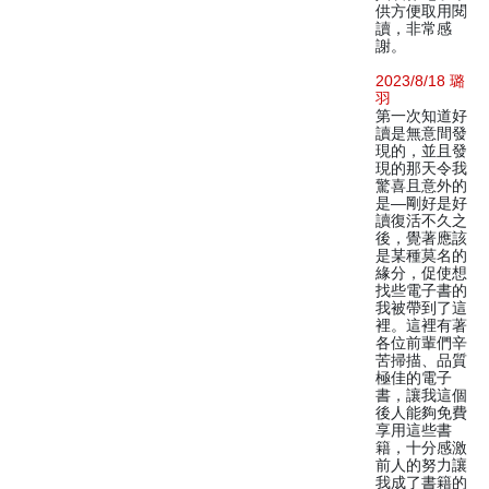
供方便取用閱
讀，非常感
謝。
2023/8/18 璐
羽
第一次知道好
讀是無意間發
現的，並且發
現的那天令我
驚喜且意外的
是—剛好是好
讀復活不久之
後，覺著應該
是某種莫名的
緣分，促使想
找些電子書的
我被帶到了這
裡。這裡有著
各位前輩們辛
苦掃描、品質
極佳的電子
書，讓我這個
後人能夠免費
享用這些書
籍，十分感激
前人的努力讓
我成了書籍的