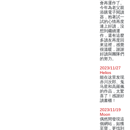
會再運作了。
今年為老父親
添購電子閱讀
器，抱著試一
試的心情再度
連上好讀，沒
想到繼續運
作，還有這麼
多讀友再度回
來這裡，感覺
很溫暖，謝謝
好讀與團隊們
的努力。
2023/11/27
Helios
能在这里发现
赤川次郎、鬼
马星和高羅佩
的作品，太驚
喜了！感謝好
讀書櫃！
2023/11/19
Moon
偶然間發現這
個網站，如獲
至寶，更找到