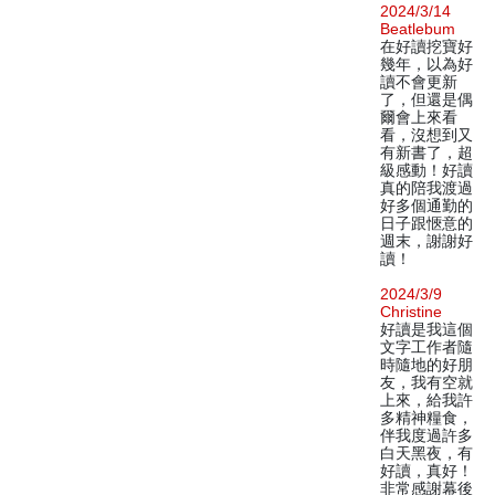
2024/3/14
Beatlebum
在好讀挖寶好
幾年，以為好
讀不會更新
了，但還是偶
爾會上來看
看，沒想到又
有新書了，超
級感動！好讀
真的陪我渡過
好多個通勤的
日子跟愜意的
週末，謝謝好
讀！
2024/3/9
Christine
好讀是我這個
文字工作者隨
時隨地的好朋
友，我有空就
上來，給我許
多精神糧食，
伴我度過許多
白天黑夜，有
好讀，真好！
非常感謝幕後